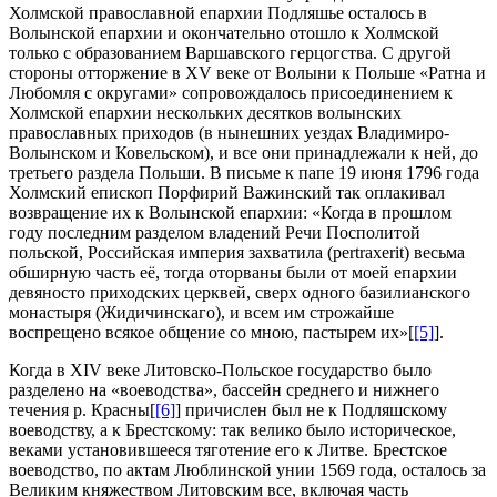
Холмской православной епархии Подляшье осталось в
Волынской епархии и окончательно отошло к Холмской
только с образованием Варшавского герцогства. С другой
стороны отторжение в ХV веке от Волыни к Польше «Ратна и
Любомля с округами» сопровождалось присоединением к
Холмской епархии нескольких десятков волынских
православных приходов (в нынешних уездах Владимиро-
Волынском и Ковельском), и все они принадлежали к ней, до
третьего раздела Польши. В письме к папе 19 июня 1796 года
Холмский епископ Порфирий Важинский так оплакивал
возвращение их к Волынской епархии: «Когда в прошлом
году последним разделом владений Речи Посполитой
польской, Российская империя захватила (pertraxerit) весьма
обширную часть её, тогда оторваны были от моей епархии
девяносто приходских церквей, сверх одного базилианского
монастыря (Жидичинскаго), и всем им строжайше
воспрещено всякое общение со мною, пастырем их»[
[5]
].
Когда в ХІV веке Литовско-Польское государство было
разделено на «воеводства», бассейн среднего и нижнего
течения р. Красны[
[6]
] причислен был не к Подляшскому
воеводству, а к Брестскому: так велико было историческое,
веками установившееся тяготение его к Литве. Брестское
воеводство, по актам Люблинской унии 1569 года, осталось за
Великим княжеством Литовским все, включая часть