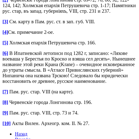
124, 142; Холмская епархія Петрушевича стр. 1-17; Памятники
рус. стар, въ запад. губерніяхъ, VIII, стр. 231 и 237.
[3]
См. карту в Пам. рус. ст. в зап. губ. VIII.
[4]
См. примечание 2-ое.
[5]
Холмская епархія Петрушевича стр. 166.
[6]
В Ипатиевской летописи под 1282 г, записано: «Ляхове
воеваша у Берестья по Кросн
о
и взяша сел десять». Нынешнее
название этой реки Крана (Krane) – очевидное исковерканное
до утраты смысла. В «Атласе Привислянских губерний»
Нипанича она названа Трскою! Следовало бы юридически
восстановить ее древнее, русское наименование.
[7]
Пам. рус. стар. VIII (на карте).
[8]
Червенскіе города Лонгинова стр. 196.
[9]
Пам. рус. стар. VIII, стр. 73 и 74.
[10]
Акты Вилен. Археогр. ком. II. № 27.
Назад