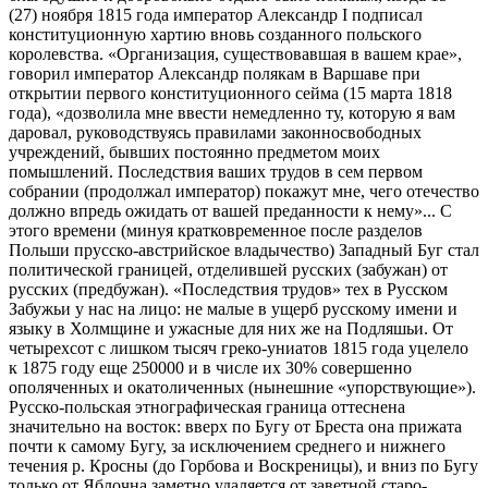
(27) ноября 1815 года император Александр I подписал
конституционную хартию вновь созданного польского
королевства. «Организация, существовавшая в вашем крае»,
говорил император Александр полякам в Варшаве при
открытии первого конституционного сейма (15 марта 1818
года), «дозволила мне ввести немедленно ту, которую я вам
даровал, руководствуясь правилами законносвободных
учреждений, бывших постоянно предметом моих
помышлений. Последствия ваших трудов в сем первом
собрании (продолжал император) покажут мне, чего отечество
должно впредь ожидать от вашей преданности к нему»... С
этого времени (минуя кратковременное после разделов
Польши прусско-австрийское владычество) Западный Буг стал
политической границей, отделившей русских (забужан) от
русских (предбужан). «Последствия трудов» тех в Русском
Забужьи у нас на лицо: не малые в ущерб русскому имени и
языку в Холмщине и ужасные для них же на Подляшьи. От
четырехсот с лишком тысяч греко-униатов 1815 года уцелело
к 1875 году еще 250000 и в числе их 30% совершенно
ополяченных и окатоличенных (нынешние «упорствующие»).
Русско-польская этнографическая граница оттеснена
значительно на восток: вверх по Бугу от Бреста она прижата
почти к самому Бугу, за исключением среднего и нижнего
течения р. Кросны (до Горбова и Воскреницы), и вниз по Бугу
только от Яблочна заметно удаляется от заветной старо-