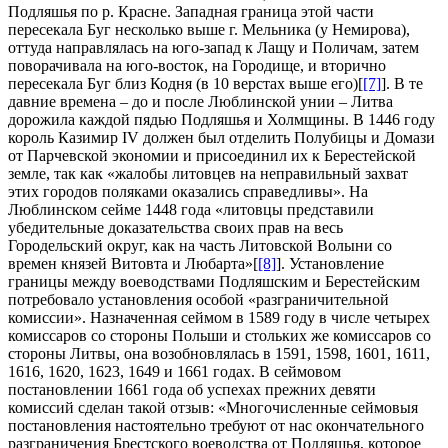
Подляшья по р. Красне. Западная граница этой части
пересекала Буг несколько выше г. Мельника (у Немирова),
оттуда направлялась на юго-запад к Лащу и Поличам, затем
поворачивала на юго-восток, на Городище, и вторично
пересекала Буг близ Кодня (в 10 верстах выше его)[
[7]
]. В те
давние времена – до и после Люблинской унии – Литва
дорожила каждой пядью Подляшья и Холмщины. В 1446 году
король Казимир IV должен был отделить Полубицы и Домази
от Парчевской экономии и присоединил их к Берестейской
земле, так как «жалобы литовцев на неправильный захват
этих городов поляками оказались справедливы». На
Люблинском сейме 1448 года «литовцы представили
убедительные доказательства своих прав на весь
Городельский округ, как на часть Литовской Волыни со
времен князей Витовта и Любарта»[
[8]
]. Установление
границы между воеводствами Подляшским и Берестейским
потребовало установления особой «разграничительной
комиссии». Назначенная сеймом в 1589 году в числе четырех
комиссаров со стороны Польши и стольких же комиссаров со
стороны Литвы, она возобновлялась в 1591, 1598, 1601, 1611,
1616, 1620, 1623, 1649 и 1661 годах. В сеймовом
постановлении 1661 года об успехах прежних девяти
комиссий сделан такой отзыв: «Многочисленные сеймовыя
постановления настоятельно требуют от нас окончательного
разграничения Брестского воеводства от Подляшья, которое