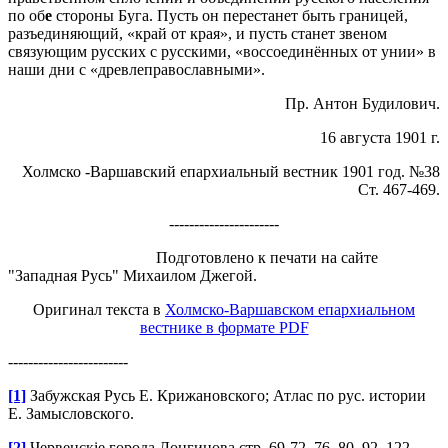
по об
е
стороны Буга. Пусть он перестанет быть границей,
разъединяющий, «край от края», и пусть станет звеном
связующим русских с русскими, «воссоединённых от унии» в
наши дни с «древлеправославными».
Пр. Антон Будилович.
16 августа 1901 г.
Холмско -Варшавский епархиальный вестник 1901 год. №38
Ст. 467-469.
----------------------
Подготовлено к печати на сайте
"Западная Русь" Михаилом Джегой.
Оригинал текста в
Холмско-Варшавском епархиальном
вестнике в формате PDF
------------------------
[1]
Забужская Русь Е. Крижановского; Атлас по рус. истории
Е. Замысловского.
[2]
Червенскіе города Лонгинова стр. 69-72, 76, 80, 92, 122-