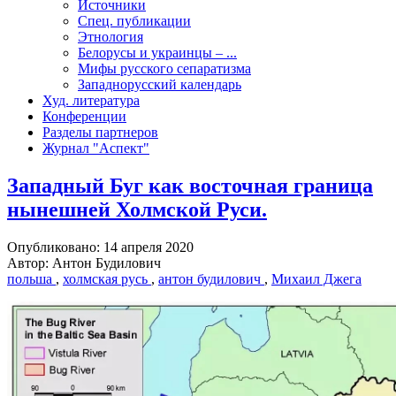
Источники
Спец. публикации
Этнология
Белорусы и украинцы – ...
Мифы русского сепаратизма
Западнорусский календарь
Худ. литература
Конференции
Разделы партнеров
Журнал "Аспект"
Западный Буг как восточная граница
нынешней Холмской Руси.
Опубликовано: 14 апреля 2020
Автор: Антон Будилович
польша
,
холмская русь
,
антон будилович
,
Михаил Джега