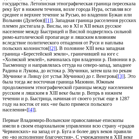
государства. Летописная этнографическая граница пересекала
реку Буг в нижнем течения, возле города Нура, оставляя все
среднее и верхнее течение за Русью, во владении Бужан или
Волынян (Дулебов)[
[1]
]. Западная граница расселения русских
племен достигала р. Вислы, но в XI и XII веках русское
население между Быстрицей и Вислой подверглось сильной
pимо-католической пропаганде и ляшским влияниям
вследствие политического отпадения от Руси и наплыва
польских колонистов[
[2]
]. В половине XIII века западная
граница «Берестейской земли», граничившей на юге с
«Холмской землей», начиналась при владении р. Пивонии в р.
Тысменицу и направлялась оттуда на северо-запад, западнее
Радина и Лукова, до истока р. Збучинки, затем шла по рекам
Збучинке и Ливцу (от устья Збучинки) до г. Венгрова[
[3]
]. Это
была тогда же восточная граница Мазовии. Южным
продолжением этнографической границы между населением
русским и ляшским в XIII веке были р. Вепрь в нижнем
течении и р. Быстрица, начиная от своего устья: еще в 1287
году на восток от них «не было примеси польского
населения»[
[4]
].
Первые Владимиро-Волынские православные епископы
имели в своем епархиальном управлении всю страну «градов
Червинских» на запад от р. Буга и более двух веков правили
ею «во исполнение благочестия». С учреждением в XIII веке