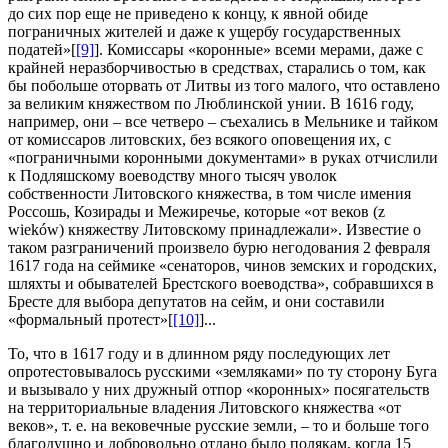
до сих пор еще не приведено к концу, к явной обиде
пограничных жителей и даже к ущербу государственных
податей»[
[9]
]. Комиссары «коронные» всеми мерами, даже с
крайней неразборчивостью в средствах, старались о том, как
бы побольше оторвать от Литвы из того малого, что оставлено
за великим княжеством по Люблинской унии. В 1616 году,
например, они – все четверо – съехались в Мельнике и тайком
от комиссаров литовских, без всякого оповещения их, с
«пограничными коронными документами» в руках отчислили
к Подляшскому воеводству много тысяч уволок
собственности Литовского княжества, в том числе имения
Россошь, Козирады и Межиречье, которые «от веков (z
wieków) княжеству Литовскому принадлежали». Известие о
таком разграничений произвело бурю негодования 2 февраля
1617 года на сеймике «сенаторов, чинов земских и городских,
шляхты и обывателей Брестского воеводства», собравшихся в
Бресте для выбора депутатов на сейм, и они составили
«формальный протест»[
[10]
]...
То, что в 1617 году и в длинном ряду последующих лет
опротестовывалось русскими «земляками» по ту сторону Буга
и вызывало у них дружный отпор «коронных» посягательств
на территориальные владения Литовского княжества «от
веков», т. е. на вековечные русские земли, – то и больше того
благодушно и добровольно отдано было полякам, когда 15