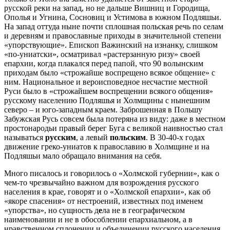
русской реки на запад, но не дальше Вишниц и Городища,
Ополья и Угнина, Сосновиц и Устимова в южном Подляшьи.
На запад оттуда ныне почти сплошная польская речь по селам
и деревням и православные приходы в значительной степени
«упорствующие». Епископ Важинский на изнанку, слишком
«по-униатски», осматривал «растерзанную ризу» своей
епархии, когда плакался перед папой, что 90 волынским
приходам было «строжайше воспрещено всякое общение» с
ним. Национальное и вероисповедное несчастие местной
Руси было в «строжайшем воспрещении всякого общения»
русскому населению Подляшья и Холмщины с нынешним
северо – и юго-западным краем. Заброшенная в Польшу
Забужская Русь совсем была потеряна из виду: даже в местном
простонародьи правый берег Буга с великой наивностью стал
называться
русским
, а левый
польским
. В 30-40-х годах
движение греко-униатов к православию в Холмщине и на
Подляшьи мало обращало внимания на себя.
Много писалось и говорилось о «Холмской губернии», как о
чем-то чрезвычайно важном для возрождения русского
населения в крае, говорят и о «Холмской епархии», как об
«якоре спасения» от нестроений, известных под именем
«упорства», но сущность д
е
ла не в географическом
наименовании и не в обособлении епархиальном, а в
нравственном сплочении и объединении русского населения