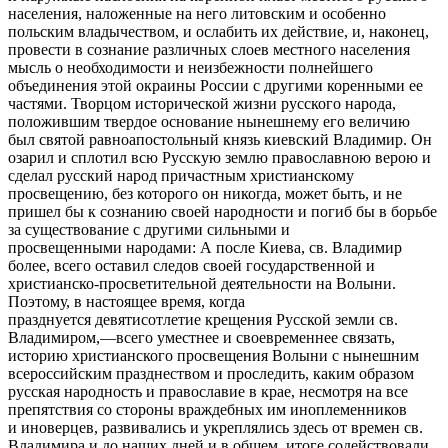
населения, наложенные на него литовским и особенно
польским владычеством, и ослабить их действие, и, наконец,
провести в сознание различных слоев местного населения
мысль о необходимости и неизбежности полнейшего
объединения этой окраины России с другими коренными ее
частями. Творцом исторической жизни русского народа,
положившим твердое основание нынешнему его величию
был святой равноапостольный князь киевский Владимир. Он
озарил и сплотил всю Русскую землю православною верою и
сделал русский народ причастным христианскому
просвещению, без которого он никогда, может быть, и не
пришел бы к сознанию своей народности и погиб бы в борьбе
за существование с другими сильными и
просвещенными народами: А после Киева, св. Владимир
более, всего оставил следов своей государственной и
христианско-просветительной деятельности на Волыни.
Поэтому, в настоящее время, когда
празднуется девятисотлетие крещения Русской земли св.
Владимиром,—всего уместнее и своевременнее связать,
историю христианского просвещения Волыни с нынешним
всероссийским празднеством и проследить, каким образом
русская народность и православие в крае, несмотря на все
препятствия со стороны враждебных им иноплеменников
и иноверцев, развивались и укреплялись здесь от времен св.
Владимира и до наших дней и в общем, итоге содействовали