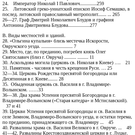
24. Император Николай I Павлович..............259
25. Литовский греко-униатский епископ Иосиф Семашко, в
послед. литовский православный митрополит....... ... 265
26—27. Граф Дмитрий Николаевич Блудов и графиня
Антонина Дмитриевна Блудова..................277
В. Виды местностей и зданий.
28. «Ольгина купальня» близь местечка Искорости,
Овручского уезда. .......................... 7
29. Место, где, по преданию, погребен князь Олег
Святославич (близ г. Овруча) .......... ......... 11
30. Аскольдова могила (церковь св. Николая в Киеве) …. 21
31. Памятник - часовня в честь крещения Руси. … 25
32—34. Церковь Рождества пресвятой богородицы или
Десятинная в г. Киеве........ 28
35. Обыденная церковь св. Василия в г. Владимире-
Волынском. ……33
36—38. Два храма Успения пресвятой Богородицы в г.
Владимире-Волынском («Старая катедра» и Мстиславский).
37 и 41
39. Церкви Успения пресвятой Богородицы и св. Василия в
селе Зимном, Владимиро-Волынского уезда, и остатки терема,
по преданию, принадлежащего св. Владимиру ... 45
40. Развалины храма св. Василия Великого в г. Овруче. ... 49
41—42. Развалины Крестовоздвиженской церкви в г. Луцке.