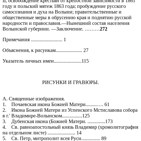
II, освобождение крестьян от крепостной зависимости в 1861
году и польский мятеж 1863 года; пробуждение русского
самосознания и духа на Волыни; правительственные и
общественные меры в обрусению края и поднятию русской
народности и православия.—Нынешний состав населения
Волынской губернии. —Заключение. ………
272
Примечания ......................... 1
Объяснения, к рисункам..................... 27
Указатель личных имен......................115
РИСУНКИ И ГРАВЮРЫ.
А. Священные изображения.
1. Почаевская икона Божией Матери.........…. 61
2. Икона Божией Матери из Успенского Мстиславова собора
в г.' Владимире-Волынском................125
3. Дубенская икона (Божией Матери. ..............173
4. Св. равноапостольный князь Владимир (хромолитография
на отдельном листе) ...................... 14
5. Св. Петр, митрополит всея Руси............... 89