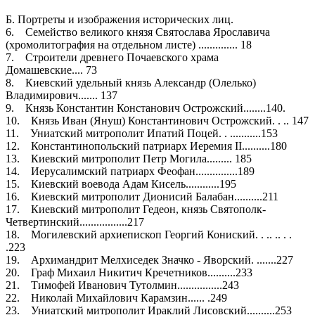
Б. Портреты и изображения исторических лиц.
6. Семейство великого князя Святослава Ярославича
(хромолитография на отдельном листе) .............. 18
7. Строители древнего Почаевского храма
Домашевские.... 73
8. Киевский удельный князь Александр (Олелько)
Владимирович....... 137
9. Князь Константин Констанович Острожский........140.
10. Князь Иван (Януш) Константинович Острожский. . .. 147
11. Униатский митрополит Ипатий Поцей. . ...........153
12. Константинопольский патриарх Иеремия II..........180
13. Киевский митрополит Петр Могила......... 185
14. Иерусалимский патриарх Феофан...............189
15. Киевский воевода Адам Кисель............195
16. Киевский митрополит Дионисий Балабан..........211
17. Киевский митрополит Гедеон, князь Святополк-
Четвертинский.................217
18. Могилевский архиепископ Георгий Кониский. . .. .. . .
.223
19. Архимандрит Мелхиседек Значко - Яворский. .......227
20. Граф Михаил Никитич Кречетников..........233
21. Тимофей Иванович Тутолмин................243
22. Николай Михайлович Карамзин...... .249
23. Униатский митрополит Ираклий Лисовский..........253