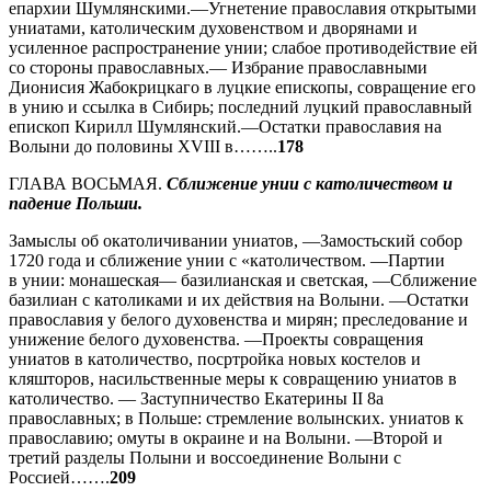
епархии Шумлянскими.—Угнетение православия открытыми
униатами, католическим духовенством и дворянами и
усиленное распространение унии; слабое противодействие ей
со стороны православных.— Избрание православными
Дионисия Жабокрицкаго в луцкие епископы, совращение его
в унию и ссылка в Сибирь; последний луцкий православный
епископ Кирилл Шумлянский.—Остатки православия на
Волыни до половины XVIII в……..
178
ГЛАВА ВОСЬМАЯ.
Сближение унии с католичеством и
падение Польши.
Замыслы об окатоличивании униатов, —Замостьский собор
1720 года и сближение унии с «католичеством. —Партии
в унии: монашеская— базилианская и светская, —Сближение
базилиан с католиками и их действия на Волыни. —Остатки
православия у белого духовенства и мирян; преследование и
унижение белого духовенства. —Проекты совращения
униатов в католичество, посртройка новых костелов и
кляшторов, насильственные меры к совращению униатов в
католичество. — Заступничество Екатерины II 8а
православных; в Польше: стремление волынских. униатов к
православию; омуты в окраине и на Волыни. —Второй и
третий разделы Полыни и воссоединение Волыни с
Россией…….
209