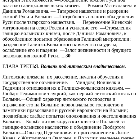
властью галицко-волынских князей. — Романа Мстиславича и
Даниила Романовича. — Татарское нашествие и разорение
южной Руси и Волыни. —Потребность полного объединения
Руси после татарского нашествия. — Перенесение Киевской
митрополии на север России и усиление его. —Стремления
галицко-волынских князей, после Даниила Романовича, к
обособлению; попытки образования Галицкой митрополии;
разделение Галицко-Волынского княжества на уделы,
ослабление его и падение. —Залог жизненности и будущего
возрождения южной Руси......
30
ГЛАВА ТРЕТЬЯ.
Волынь под литовским владычеством.
Литовские племена, их расселение, начатки обрусения и
государственное объединение. — Миндовг, Воишелк и
Гедимин и отношения их к Галицко-волынским князьям. —
Любарт Гедиминович луцкий, как первый литовский князь на
Волыни.—Общий характер литовского господства и
отражение его на Волыни; первоначальное господство и
памятники православия и русской народности на Волыни;
позднейшие слабые попытки ополячивания и окатоличивания
Волыни.—Борьба литовско-русских князей с Польшей за
галицко-волынское наследство и объединение Любартом
Волыни—Ольгерд Гедиминович и присоединение к Литве
Киева, с Житомиром и Овручем, и Подолии; удельные князья