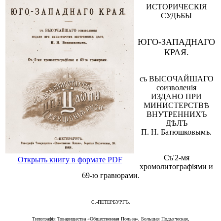
ИСТОРИЧЕСКІЯ
СУДЬБЫ
ЮГО-ЗАПАДНАГО
КРАЯ.
съ ВЫСОЧАЙШАГО
соизволенія
ИЗДАНО ПРИ
МИНИСТЕРСТВѢ
ВНУТРЕННИХЪ
ДѢЛЪ
П. Н. Батюшковымъ.
Съ'2-мя
Открыть книгу в формате PDF
хромолитографіями и
69-ю гравюрами.
С.-ПЕТЕРБУРГЪ.
Типографія Товарищества «Общественная Польза», Большая Подъяческая,