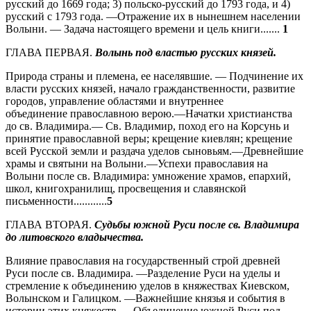
русский до 1669 года; 3) польско-русский до 1793 года, и 4)
русский с 1793 года. —Отражение их в нынешнем населении
Волыни. — Задача настоящего времени и цель книги.......
1
ГЛАВА ПЕРВАЯ.
Волынь под властью русских князей.
Природа страны и племена, ее населявшие. — Подчинение их
власти русских князей, начало гражданственности, развитие
городов, управление областями и внутреннее
объединение православною верою.—Начатки христианства
до св. Владимира.— Св. Владимир, поход его на Корсунь и
принятие православной веры; крещение киевлян; крещение
всей Русской земли и раздача уделов сыновьям.—Древнейшие
храмы и святыни на Волыни.—Успехи православия на
Волыни после св. Владимира: умножение храмов, епархий,
школ, книгохранилищ, просвещения и славянской
письменности............
5
ГЛАВА ВТОРАЯ.
Судьбы южной Руси после св. Владимира
до литовского владычества.
Влияние православия на государственный строй древней
Руси после св. Владимира. —Разделение Руси на уделы и
стремление к объединению уделов в княжествах Киевском,
Волынском и Галицком. —Важнейшие князья и события в
истории этих княжеств. —Объединение южной Руси под