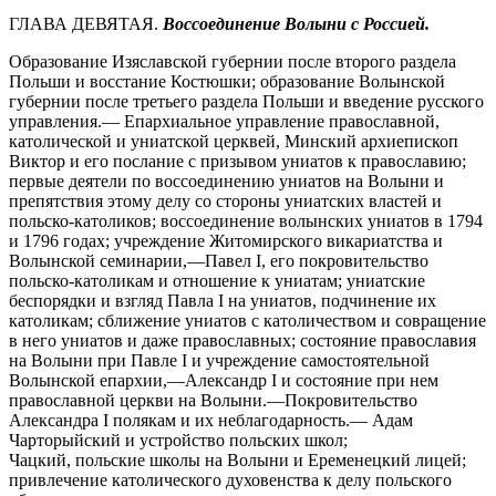
ГЛАВА ДЕВЯТАЯ.
Воссоединение Волыни с Россией.
Образование Изяславской губернии после второго раздела
Польши и восстание Костюшки; образование Волынской
губернии после третьего раздела Польши и введение русского
управления.— Епархиальное управление православной,
католической и униатской церквей, Минский архиепископ
Виктор и его послание с призывом униатов к православию;
первые деятели по воссоединению униатов на Волыни и
препятствия этому делу со стороны униатских властей и
польско-католиков; воссоединение волынских униатов в 1794
и 1796 годах; учреждение Житомирского викариатства и
Волынской семинарии,—Павел I, его покровительство
польско-католикам и отношение к униатам; униатские
беспорядки и взгляд Павла I на униатов, подчинение их
католикам; сближение униатов с католичеством и совращение
в него униатов и даже православных; состояние православия
на Волыни при Павле I и учреждение самостоятельной
Волынской епархии,—Александр I и состояние при нем
православной церкви на Волыни.—Покровительство
Александра I полякам и их неблагодарность.— Адам
Чарторыйский и устройство польских школ;
Чацкий, польские школы на Волыни и Еременецкий лицей;
привлечение католического духовенства к делу польского