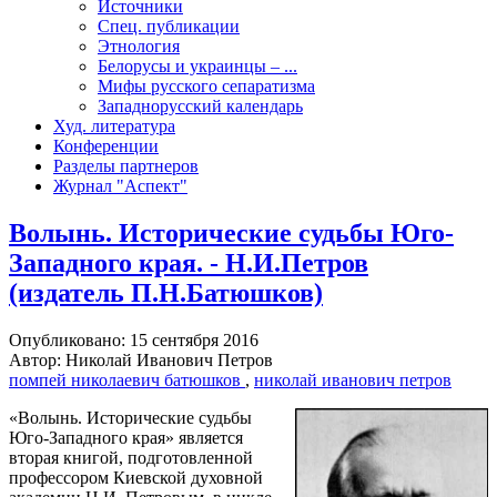
Источники
Спец. публикации
Этнология
Белорусы и украинцы – ...
Мифы русского сепаратизма
Западнорусский календарь
Худ. литература
Конференции
Разделы партнеров
Журнал "Аспект"
Волынь. Исторические судьбы Юго-
Западного края. - Н.И.Петров
(издатель П.Н.Батюшков)
Опубликовано: 15 сентября 2016
Автор: Николай Иванович Петров
помпей николаевич батюшков
,
николай иванович петров
«Волынь. Исторические судьбы
Юго-Западного края» является
вторая книгой, подготовленной
профессором Киевской духовной