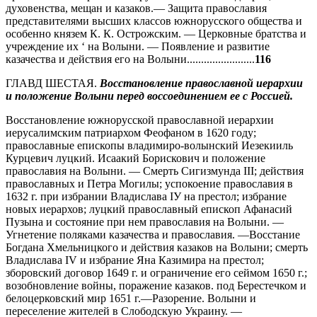
духовенства, мещан и казаков.— Защита православия
представителями высших классов южнорусского общества и
особенно князем К. К. Острожским. — Церковные братства и
учреждение их ‘ на Волыни. — Появление и развитие
казачества и действия его на Волыни........................
116
ГЛАВД ШЕСТАЯ.
Восстановление православной иерархии
и положение Волыни перед воссоединением ее с Россией.
Восстановление южнорусской православной иерархии
иерусалимским патриархом Феофаном в 1620 году;
православные епископы владимиро-волынский Иезекииль
Курцевич луцкий. Исаакий Борискович и положение
православия на Волыни. — Смерть Сигизмунда III; действия
православных и Петра Могилы; успокоение православия в
1632 г. при избрании Владислава ІУ на престол; избрание
новых иерархов; луцкий православный епископ Афанасий
Пузына и состояние при нем православия на Волыни. —
Угнетение поляками казачества и православия. —Восстание
Богдана Хмельницкого и действия казаков на Волыни; смерть
Владислава ІV и избрание Яна Казимира на престол;
зборовский договор 1649 г. и ограничение его сеймом 1650 г.;
возобновление войны, поражение казаков. под Берестечком и
белоцерковский мир 1651 г.—Разорение. Волыни и
переселение жителей в Слободскую Украину. —