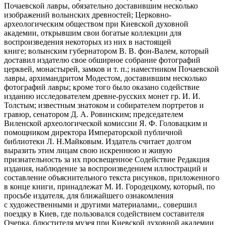
Почаевской лавры, обязательно доставившим несколько
изображений волынских древностей; Церковно-
археологическим обществом при Киевской духовной
академии, открывшим свои богатые коллекции для
воспроизведения некоторых из них в настоящей
книге; волынским губернатором В. В. фон-Валем, который
доставил издателю свое обширное собрание фотографий
церквей, монастырей, замков и т. п.; наместником Почаевской
лавры, архимандритом Модестом, доставившим несколько
фотографий лавры; кроме того было оказано содействие
изданию исследователем древне-русских монет гр. И. И.
Толстым; известным знатоком и собирателем портретов и
гравюр, сенатором Д. А. Ровинским; председателем
Виленской археологической комиссии Я. Ф. Головацким и
помощником директора Императорской публичной
библиотеки Л. Н.Майковым. Издатель считает долгом
выразить этим лицам свою искреннюю и живую
признательность за их просвещенное Содействие Редакция
издания, наблюдение за воспроизведением иллюстраций и
составление объяснительного текста рисунков, приложенного
в конце книги, принадлежат М. И. Городецкому, который, по
просьбе издателя, для ближайшего ознакомления
с художественными и другими материалами,. совершил
поездку в Киев, где пользовался содействием составителя
Очерка, блюстителя музея при Киевской духовной академии