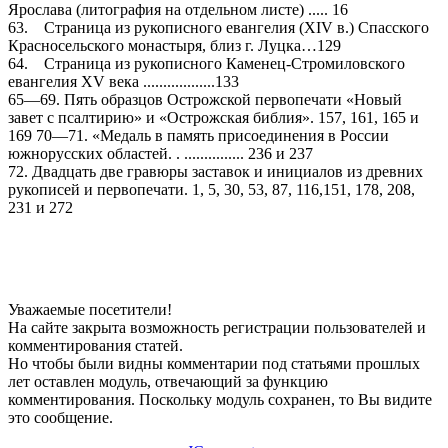
Ярослава (литография на отдельном листе) ..... 16
63. Страница из рукописного евангелия (XIV в.) Спасского
Красносельского монастыря, близ г. Луцка…129
64. Страница из рукописного Каменец-Стромиловского
евангелия XV века ..................133
65—69. Пять образцов Острожской первопечати «Новый
завет с псалтирию» и «Острожская библия». 157, 161, 165 и
169 70—71. «Медаль в память присоединения в России
южнорусских областей. . ............... 236 и 237
72. Двадцать две гравюры заставок и инициалов из древних
рукописей и первопечати. 1, 5, 30, 53, 87, 116,151, 178, 208,
231 и 272
Уважаемые посетители!
На сайте закрыта возможность регистрации пользователей и
комментирования статей.
Но чтобы были видны комментарии под статьями прошлых
лет оставлен модуль, отвечающий за функцию
комментирования. Поскольку модуль сохранен, то Вы видите
это сообщение.