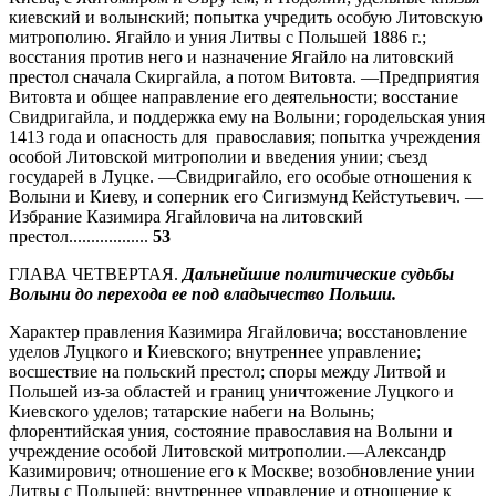
киевский и волынский; попытка учредить особую Литовскую
митрополию. Ягайло и уния Литвы с Польшей 1886 г.;
восстания против него и назначение Ягайло на литовский
престол сначала Скиргайла, а потом Витовта. —Предприятия
Витовта и общее направление его деятельности; восстание
Свидригайла, и поддержка ему на Волыни; городельская уния
1413 года и опасность для православия; попытка учреждения
особой Литовской митрополии и введения унии; съезд
государей в Луцке. —Свидригайло, его особые отношения к
Волыни и Киеву, и соперник его Сигизмунд Кейстутьевич. —
Избрание Казимира Ягайловича на литовский
престол..................
53
ГЛАВА ЧЕТВЕРТАЯ.
Дальнейшие политические судьбы
Волыни до перехода ее под владычество Польши.
Характер правления Казимира Ягайловича; восстановление
уделов Луцкого и Киевского; внутреннее управление;
восшествие на польский престол; споры между Литвой и
Польшей из-за областей и границ уничтожение Луцкого и
Киевского уделов; татарские набеги на Волынь;
флорентийская уния, состояние православия на Волыни и
учреждение особой Литовской митрополии.—Александр
Казимирович; отношение его к Москве; возобновление унии
Литвы с Польшей; внутреннее управление и отношение к