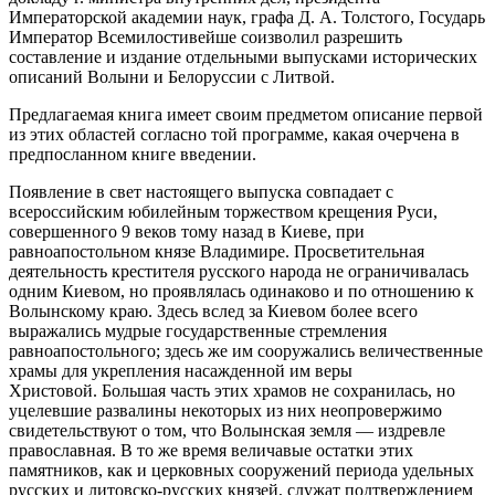
Императорской академии наук, графа Д. А. Толстого, Государь
Император Всемилостивейше соизволил разрешить
составление и издание отдельными выпусками исторических
описаний Волыни и Белоруссии с Литвой.
Предлагаемая книга имеет своим предметом описание первой
из этих областей согласно той программе, какая очерчена в
предпосланном книге введении.
Появление в свет настоящего выпуска совпадает с
всероссийским юбилейным торжеством крещения Руси,
совершенного 9 веков тому назад в Киеве, при
равноапостольном князе Владимире. Просветительная
деятельность крестителя русского народа не ограничивалась
одним Киевом, но проявлялась одинаково и по отношению к
Волынскому краю. Здесь вслед за Киевом более всего
выражались мудрые государственные стремления
равноапостольного; здесь же им сооружались величественные
храмы для укрепления насажденной им веры
Христовой. Большая часть этих храмов не сохранилась, но
уцелевшие развалины некоторых из них неопровержимо
свидетельствуют о том, что Волынская земля — издревле
православная. В то же время величавые остатки этих
памятников, как и церковных сооружений периода удельных
русских и литовско-русских князей, служат подтверждением