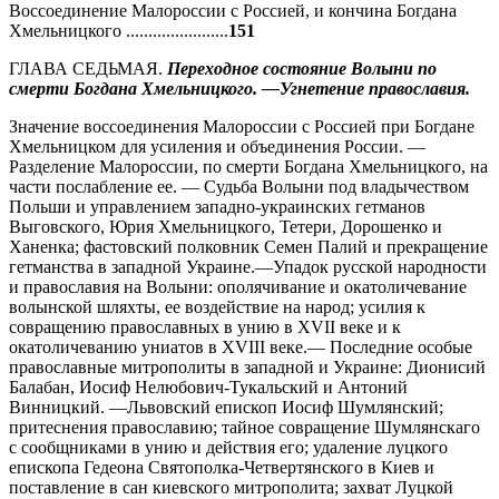
Воссоединение Малороссии с Россией, и кончина Богдана
Хмельницкого .......................
151
ГЛАВА СЕДЬМАЯ.
Переходное состояние Волыни по
смерти Богдана Хмельницкого. —Угнетение православия.
Значение воссоединения Малороссии с Россией при Богдане
Хмельницком для усиления и объединения России. —
Разделение Малороссии, по смерти Богдана Хмельницкого, на
части послабление ее. — Судьба Волыни под владычеством
Польши и управлением западно-украинских гетманов
Выговского, Юрия Хмельницкого, Тетери, Дорошенко и
Ханенка; фастовский полковник Семен Палий и прекращение
гетманства в западной Украине.—Упадок русской народности
и православия на Волыни: ополячивание и окатоличевание
волынской шляхты, ее воздействие на народ; усилия к
совращению православных в унию в XVII веке и к
окатоличеванию униатов в XVIII веке.— Последние особые
православные митрополиты в западной и Украине: Дионисий
Балабан, Иосиф Нелюбович-Тукальский и Антоний
Винницкий. —Львовский епископ Иосиф Шумлянский;
притеснения православию; тайное совращение Шумлянскаго
с сообщниками в унию и действия его; удаление луцкого
епископа Гедеона Святополка-Четвертянского в Киев и
поставление в сан киевского митрополита; захват Луцкой