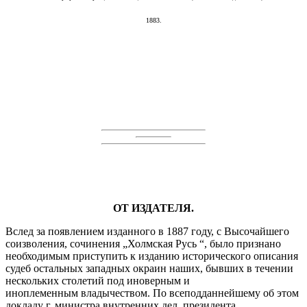
1883.
ОТ ИЗДАТЕЛЯ.
Вслед за появлением изданного в 1887 году, с Высочайшего
соизволения, сочинения „Холмская Русь “, было признано
необходимым приступить к изданию исторического описания
судеб остальных западных окраин наших, бывших в течении
нескольких столетий под иноверным и
иноплеменным владычеством. По всеподданнейшему об этом
докладу г. министра внутренних дел, президента