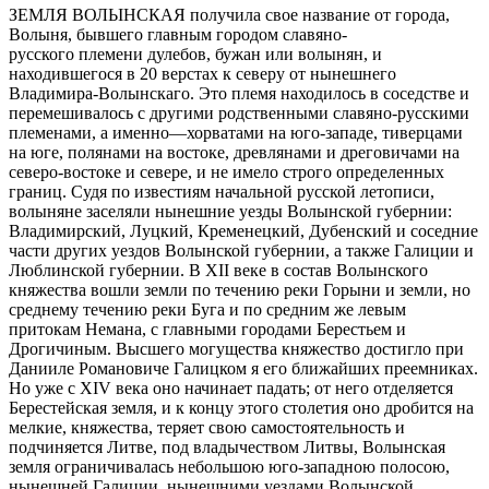
ЗЕМЛЯ ВОЛЬІНСКАЯ получила свое название от города,
Волыня, бывшего главным городом славяно-
русского племени дулебов, бужан или волынян, и
находившегося в 20 верстах к северу от нынешнего
Владимира-Волынскаго. Это племя находилось в соседстве и
перемешивалось с другими родственными славяно-русскими
племенами, а именно—хорватами на юго-западе, тиверцами
на юге, полянами на востоке, древлянами и дреговичами на
северо-востоке и севере, и не имело строго определенных
границ. Судя по известиям начальной русской летописи,
волыняне заселяли нынешние уезды Волынской губернии:
Владимирский, Луцкий, Кременецкий, Дубенский и соседние
части других уездов Волынской губернии, а также Галиции и
Люблинской губернии. В XII веке в состав Волынского
княжества вошли земли по течению реки Горыни и земли, но
среднему течению реки Буга и по средним же левым
притокам Немана, с главными городами Берестьем и
Дрогичиным. Высшего могущества княжество достигло при
Данииле Романовиче Галицком я его ближайших преемниках.
Но уже с XIV века оно начинает падать; от него отделяется
Берестейская земля, и к концу этого столетия оно дробится на
мелкие, княжества, теряет свою самостоятельность и
подчиняется Литве, под владычеством Литвы, Волынская
земля ограничивалась небольшою юго-западною полосою,
нынешней Галиции, нынешними уездами Волынской