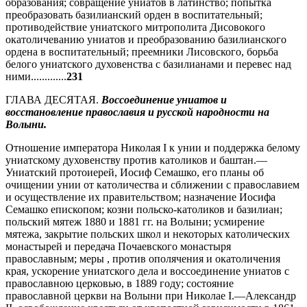
образования; совращение униатов в латинство; попытка
преобразовать базилианский орден в воспитательный;
противодействие униатского митрополита Дисовокого
окатоличеванию униатов и преобразованию базилианского
ордена в воспитательный; преемники Лисовского, борьба
белого униатского духовенства с базилианами и перевес над
ними.............
231
ГЛАВА ДЕСЯТАЯ.
Воссоединение униатов и
восстановление православия и русской народности на
Волыни.
Отношение императора Николая I к унии и поддержка белому
униатскому духовенству против католиков и баштан.—
Униатский протоиерей, Иосиф Семашко, его планы об
очищении унии от католичества и сближении с православием
и осуществление их правительством; назначение Иосифа
Семашко епископом; козни польско-католиков и базилиан;
польский мятеж 1880 и 1881 гг. на Волыни; усмирение
мятежа, закрытие польских школ и некоторых католических
монастырей и передача Почаевского монастыря
православным; меры , против ополячения и окатоличения
края, ускорение униатского дела и воссоединение униатов с
православною церковью, в 1889 году; состояние
православной церкви на Волыни при Николае I.—Александр