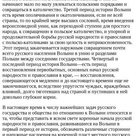
начинают мало по малу увлекаться польскими порядками и
совращаться в католичество. Третий период истории Волыни
есть время ополячивания н окатоличивания, если не всей
страны, то по крайней мере высших сословий, время введения
вероисповедной унии, как переходной ступени для простого
народа, к совращению в польское католичество, и упорной и
продолжительной борьбы русской народности и православия
с польско-католиками за свою целость и неприкосновенность.
Этот период заканчивается наружным совращением почти
всего русского населения Волыни в унию и разделами
Польши между соседними государствами. Четвертый и
последний период история Волыни—есть период
восстановления первобытных, основных начал русской
народности и православия в крае, — восстановления,
совершающегося медленно и до настоящего времени еще не
закончившегося, вследствие упругости чуждых, враждебных
влияний, долго тяготевших над страной и пустивших в ней
довольно глубокие корни.
В настоящее время к числу важнейших задач русского
государства и общества по отношению к Волыни относится и
та, чтобы представить в ясном свете коренные начала русской
народности и православия, развивавшиеся на Волыни в
первый период ее истории, обозначить различные сторонние
и наружные наслоения на коренной пласт местного русского