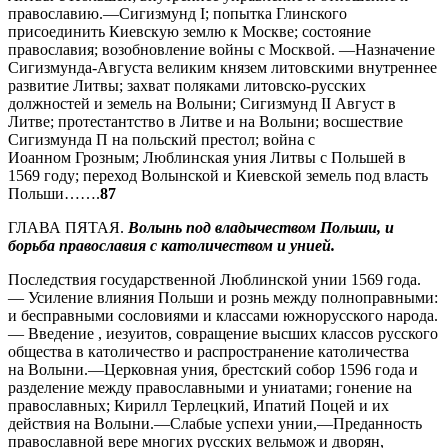
православию.—Сигизмунд I; попытка Глинского
присоединить Киевскую землю к Москве; состояние
православия; возобновление войны с Москвой. —Назначение
Сигизмунда-Августа великим князем литовскими внутреннее
развитие Литвы; захват поляками литовско-русских
должностей и земель на Волыни; Сигизмунд II Август в
Литве; протестантство в Литве и на Волыни; восшествие
Сигизмунда П на польский престол; война с
Иоанном Грозным; Люблинская уния Литвы с Польшей в
1569 году; переход Волынской и Киевской земель под власть
Польши…….
87
ГЛАВА ПЯТАЯ.
Волынь под владычеством Польши, и
борьба православия с католичеством и унией.
Последствия государственной Люблинской унии 1569 года.
— Усиление влияния Польши и рознь между полноправными:
и бесправными сословиями и классами южнорусского народа.
— Введение , иезуитов, совращение высших классов русского
общества в католичество и распространение католичества
на Волыни.—Церковная уния, брестский собор 1596 года и
разделение между православными и униатами; гонение на
православных; Кирилл Терлецкий, Ипатий Поцей и их
действия на Волыни.—Слабые успехи унии,—Преданность
православной вере многих русских вельмож и дворян,