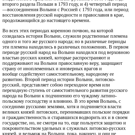
второго раздела Польши в 1793 году, и 4) четвертый период
—воссоединения Волыни с Россией с 1793 года, или период
восстановления русской народности и православия в крае,
продолжающийся до настоящего времени.
Во всех этих периодах коренною почвою, на которой
созидалась история Волыни, служили родственные племена
одного и того же русского народа; но в различные периоды
эти племена находились в различных положениях. В первом
периоде русский народ на Волыни находился под верховною
властью русских князей, которые распространяют и
поддерживают на Волыни православную веру, защищают
страну от иноплеменных и иноверных врагов и
вообще содействуют самостоятельному, народному ее
развитию. Второй период истории Волыни, литовско-
русский, представляет собою переходное время или
переходную ступень от самостоятельного развития русского
народа на Волыни к подчинению его чуждому латино-
польскому господству и влиянию. В это время Волынь, с
соседними русскими землями, хотя и подчиняется власти
великих князей литовских, перенимавших польские порядки
и гражданственность и старавшихся водворить их и в своем
государстве, но, не смотря на то, еще пользуется защитою и
покровительством удельных и служилых литовско-русских
князей, и вельмож на Волыни, пока, наконец, и они не