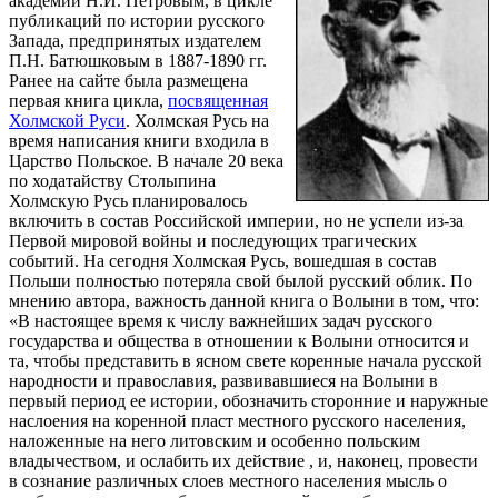
академии Н.И. Петровым, в цикле
публикаций по истории русского
Запада, предпринятых издателем
П.Н. Батюшковым в 1887-1890 гг.
Ранее на сайте была размещена
первая книга цикла,
посвященная
Холмской Руси
. Холмская Русь на
время написания книги входила в
Царство Польское. В начале 20 века
по ходатайству Столыпина
Холмскую Русь планировалось
включить в состав Российской империи, но не успели из-за
Первой мировой войны и последующих трагических
событий. На сегодня Холмская Русь, вошедшая в состав
Польши полностью потеряла свой былой русский облик. По
мнению автора, важность данной книга о Волыни в том, что:
«В настоящее время к числу важнейших задач русского
государства и общества в отношении к Волыни относится и
та, чтобы представить в ясном свете коренные начала русской
народности и православия, развивавшиеся на Волыни в
первый период ее истории, обозначить сторонние и наружные
наслоения на коренной пласт местного русского населения,
наложенные на него литовским и особенно польским
владычеством, и ослабить их действие , и, наконец, провести
в сознание различных слоев местного населения мысль о