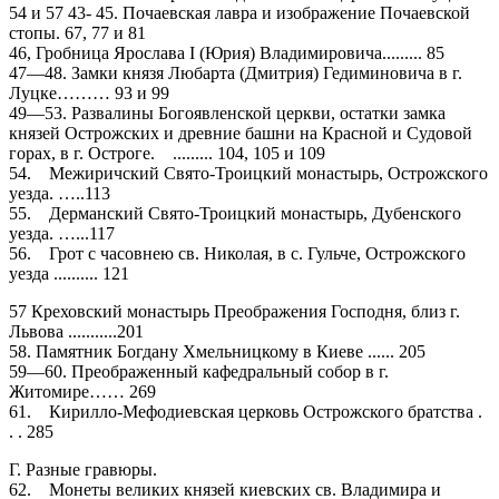
54 и 57 43- 45. Почаевская лавра и изображение Почаевской
стопы. 67, 77 и 81
46, Гробница Ярослава I (Юрия) Владимировича......... 85
47—48. Замки князя Любарта (Дмитрия) Гедиминовича в г.
Луцке……… 93 и 99
49—53. Развалины Богоявленской церкви, остатки замка
князей Острожских и древние башни на Красной и Судовой
горах, в г. Остроге. ......... 104, 105 и 109
54. Межиричский Свято-Троицкий монастырь, Острожского
уезда. …..113
55. Дерманский Свято-Троицкий монастырь, Дубенского
уезда. …...117
56. Грот с часовнею св. Николая, в с. Гульче, Острожского
уезда .......... 121
57 Креховский монастырь Преображения Господня, близ г.
Львова ...........201
58. Памятник Богдану Хмельницкому в Киеве ...... 205
59—60. Преображенный кафедральный собор в г.
Житомире…… 269
61. Кирилло-Мефодиевская церковь Острожского братства .
. . 285
Г. Разные гравюры.
62. Монеты великих князей киевских св. Владимира и