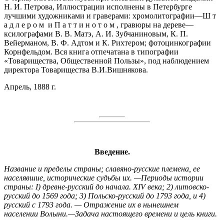
Н. И. Петрова, Иллюстрации исполнены в Петербурге
лучшими художниками и граверами: хромолитографии—Ш т
а д л е р о м и П а т т и н о т о м , гравюры на дереве—
ксилографами В. В. Матэ, А. И. Зубчаниновым, К. П.
Вейерманом, В. Ф. Адтом и К. Рихтером; фотоцинкографии
Корнфельдом. Вся книга отпечатана в типографии
«Товарищества, Общественной Пользы», под наблюдением
директора Товарищества В.И.Вишнякова.
Апрель, 1888 г.
Введение
.
Название и пределы страны; славяно-русские племена, ее
населявшие, исторические судьбы их. —Периоды истории
страны: І) древне-русский до начала. XIV века; 2) литовско-
русский до 1569 года; 3) Польско-русский до 1793 года, и 4)
русский с 1793 года. — Отражение их в нынешнем
населении Волыни.—Задача настоящего времени и цель книги.