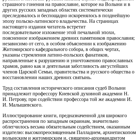
страшного гонения на православие, которое на Волыни и в
других русских западных областях систематически
преследовалось и беспощадно искоренялось в позднейшую
эпоху польско-латинского владычества. На страницах
настоящего издания читатель встретит
последовательное изложение этой печальной эпохи,
поясненное изображением древних памятников православия;
независимо от сего, в особом объяснении к изображению
Житомирского кафедрального собора, в общих чертах,
указаны стремления латино-польских фанатиков,
направленные к разрушению и уничтожению православных
храмов, равно как и деятельная заботливость августейших
членов Царской Семьи, правительства и русского общества о
восстановлении наших древних святынь.
Труд составления исторического описания судеб Волыни
принадлежит профессору Киевской духовной академии Н.
И. Петрову, при содействии профессора той же академии И.
И. Малышевского.
Иллюстрирование книги, предназначенной для широкого
распространения по западным окраинам, значительно
облегчилось весьма обязательным содействием, оказанным
издателю: высокопреосвященным Палладием, архиепископом
волынским и житомирским и, священно-архимандритом