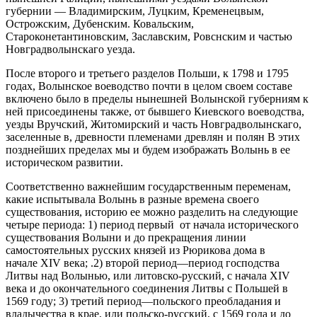
губернии — Владимирским, Луцким, Кременецвым,
Острожским, Дубенским. Ковальским,
Староконетантиновским, Заславским, Ровснским и частью
Новградволынскаго уезда.
После второго и третьего разделов Польши, к 1798 и 1795
годах, Волынское воеводство почти в целом своем составе
включено было в пределы нынешней Волынской губерниям к
ней присоединены также, от бывшего Киевского воеводства,
уезды Вручский, Житомирский и часть Новградволынскаго,
заселенные в, древности племенами древлян и полян В этих
позднейших пределах мы и будем изображать Волынь в ее
историческом развитии.
Соответственно важнейшим государственным переменам,
какие испытывала Волынь в разные времена своего
существования, историю ее можно разделить на следующие
четыре периода: 1) период первый от начала исторического
существования Волыни и до прекращения линии
самостоятельных русских князей из Рюрикова дома в
начале XIV века; .2) второй период—период господства
Литвы над Волынью, или литовско-русский, с начала XIV
века и до окончательного соединения Литвы с Польшей в
1569 году; 3) третий период—польского преобладания и
владычества в крае, или польско-русский, с 1569 года и до