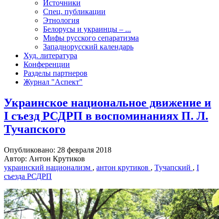
Источники
Спец. публикации
Этнология
Белорусы и украинцы – ...
Мифы русского сепаратизма
Западнорусский календарь
Худ. литература
Конференции
Разделы партнеров
Журнал "Аспект"
Украинское национальное движение и
I съезд РСДРП в воспоминаниях П. Л.
Тучапского
Опубликовано: 28 февраля 2018
Автор: Антон Крутиков
украинский национализм
,
антон крутиков
,
Тучапский
,
I
съезда РСДРП