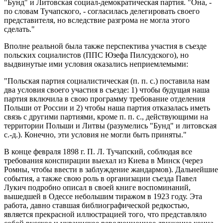
"Бунд" и Литовская социал-демократическая партия. "Она, -
по словам Тучапского, - согласилась делегировать своего
представителя, но вследствие разгрома не могла этого
сделать."
Вполне реальной была также перспектива участия в съезде
польских социалистов (ППС Юзефа Пилсудского), но
выдвинутые ими условия оказались неприемлемыми:
"Польская партия социалистическая (п. п. с.) поставила нам
два условия своего участия в съезде: 1) чтобы будущая наша
партия включила в свою программу требование отделения
Польши от России и 2) чтобы наша партия отказалась иметь
связь с другими партиями, кроме п. п. с., действующими на
территории Польши и Литвы (разумелись "Бунд" и литовская
с.-д.). Конечно, эти условия не могли быть приняты."
В конце февраля 1898 г. П. Л. Тучапский, соблюдая все
требования конспирации выехал из Киева в Минск (через
Ромны, чтобы ввести в заблуждение жандармов). Дальнейшие
события, а также свою роль в организации съезда Павел
Лукич подробно описал в своей книге воспоминаний,
вышедшей в Одессе небольшим тиражом в 1923 году. Эта
работа, давно ставшая библиографической редкостью,
является прекрасной иллюстрацией того, что представляло