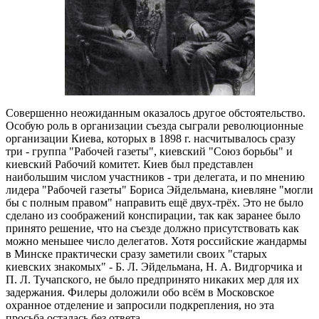
Совершенно неожиданным оказалось другое обстоятельство.
Особую роль в организации съезда сыграли революционные
организации Киева, которых в 1898 г. насчитывалось сразу
три - группа "Рабочей газеты", киевский "Союз борьбы" и
киевский Рабочий комитет. Киев был представлен
наибольшим числом участников - три делегата, и по мнению
лидера "Рабочей газеты" Бориса Эйдельмана, киевляне "могли
бы с полным правом" направить ещё двух-трёх. Это не было
сделано из соображений конспирации, так как заранее было
принято решение, что на съезде должно присутствовать как
можно меньшее число делегатов. Хотя российские жандармы
в Минске практически сразу заметили своих "старых
киевских знакомых" - Б. Л. Эйдельмана, Н. А. Видгорчика и
П. Л. Тучапского, не было предпринято никаких мер для их
задержания. Филеры доложили обо всём в Московское
охранное отделение и запросили подкрепления, но эта
просьба осталась без ответа.