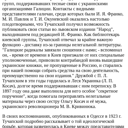
групп, поддерживавших тесные связи с украинскими
организациями Галиции. Контакты с видными
представителями галичан, среди которых были И. Я. Франко,
М. И. Павлик и Т. И. Окуневский оказались настолько
плодотворными, что Тучапский получил возможность
публиковать свои статьи во львовском издании "Народ",
выходившием под редакцией И. Франко. Как библиотекарь
киевской группы, Тучапский отвечал за крайне важную
функцию - доставку из-за границы нелегальной литературы.
"Галицкие радикалы завязали сношения с нами; - вспоминал
он, - время от времени в Киев приезжали от них специальные
уполномоченные, привозили контрабандой вновь вышедшие
украинские книжки, не пропущенные в Россию, и старались
при нашей помощи собрать средства на свою деятельность,
преимущественно на свои издания." Дружбой с П. Л.
Тучапским в эти годы гордилась и Леся Украинка (Л. П.
Косач), долгое время поддерживавшая с ним переписку. В
1897 году она даже выполнила для него особое "секретное
поручение", когда помогала переправлять нелегальные
материалы через свою сестру Ольгу Косач и её мужа,
украинского революционера М. В. Кривинюка.
В своих воспоминаниях, опубликованных в Одессе в 1923 г.
Тучапский подробно рассказывает о той идеологической
борьбе, которая развернулась в Киеве между представителями