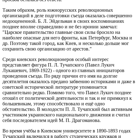
Таким образом, роль южнорусских революционных
организаций в деле подготовки съезда оказалась совершенно
недооцененной. Б. Л. Эйдельман в своих воспоминаниях
позднее вполне справедливо и не без иронии замечал:
"Царское правительство главные свои силы бросило на
наиболее опасные для него фронты, как Петербург, Москва и
др. Поэтому такой город, как Киев, и несколько дольше мог
сохранить свою организацию от арестов."
Среди киевских революционеров особый интерес
представляет фигура П. Л. Тучапского (Павел Лукич
Лукашевич, 1869-1922) - одного из главных инициаторов
проведения съезда. По ряду причин его имя на долгие
десятилетия оказалось предано забвению историками и даже в
советской исторической литературе упоминается
сравнительно редко. Помимо того, что Павел Лукич позднее
отошёл от политической деятельности и так и не примкнул к
большевикам, этому способствовало и ещё одно
обстоятельство. В молодости П. Л. Тучапский был активным
участником украинского национального движения и считал
себя последователем идей М. П. Драгоманова.
Во время учёбы в Киевском университете в 1890-1893 годах
Тучапский включился в работу студенческих кружков и