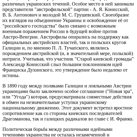
различных украинских течений. Особое место в ней занимали
представители "австрофильской" партии - А. Я. Конисский,
В. Б. Антонович и молодой М. С. Грушевский. Своеобразие
их взглядов на объединение Украины и освобождение её от
"российского господства" было связано с возможным
военным поражением России в будущей войне против
Австро-Венгрии. Австрофилы опирались на поддержку как
официальных австрийских властей, так и польских кругов
Галиции и, по мнению П. Л. Тучапского, являлись
порождением австрийской (и, в значительной мере, польской)
интриги. Учитывая, что участник "Старой киевской громады"
Александр Конисский слыл большим поклонником идей
Франциска Духинского, это утверждение было недалеко от
истины.
В 1890 году между поляками Галиции и лояльными Австрии
украинцами было заключено особое соглашение ("Новая эра",
или "Угода") которая, предусматривала совместные действия
в обмен на незначительные уступки украинскому
национальному движению. Этот документ встретил яростное
сопротивление как со стороны киевских последователей
Драгоманова, так и галицких радикалов во главе с И. Франко.
Политическая борьба между различными идейными
течениями украинства не осталась незамеченной и