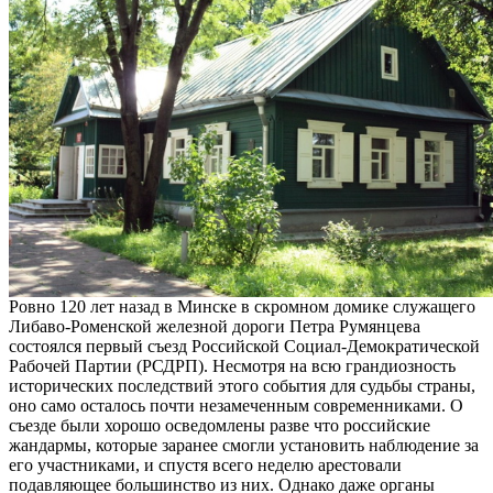
Ровно 120 лет назад в Минске в скромном домике служащего
Либаво-Роменской железной дороги Петра Румянцева
состоялся первый съезд Российской Социал-Демократической
Рабочей Партии (РСДРП). Несмотря на всю грандиозность
исторических последствий этого события для судьбы страны,
оно само осталось почти незамеченным современниками. О
съезде были хорошо осведомлены разве что российские
жандармы, которые заранее смогли установить наблюдение за
его участниками, и спустя всего неделю арестовали
подавляющее большинство из них. Однако даже органы