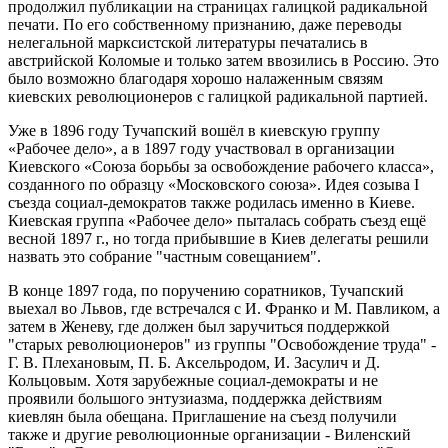
продолжил публикации на страницах галицкой радикальной
печати. По его собственному признанию, даже переводы
нелегальной марксистской литературы печатались в
австрийской Коломые и только затем ввозились в Россию. Это
было возможно благодаря хорошо налаженным связям
киевских революционеров с галицкой радикальной партией.
Уже в 1896 году Тучапский вошёл в киевскую группу
«Рабочее дело», а в 1897 году участвовал в организации
Киевского «Союза борьбы за освобождение рабочего класса»,
созданного по образцу «Московского союза». Идея созыва I
съезда социал-демократов также родилась именно в Киеве.
Киевская группа «Рабочее дело» пыталась собрать съезд ещё
весной 1897 г., но тогда прибывшие в Киев делегаты решили
назвать это собрание "частным совещанием".
В конце 1897 года, по поручению соратников, Тучапский
выехал во Львов, где встречался с И. Франко и М. Павликом, а
затем в Женеву, где должен был заручиться поддержкой
"старых революционеров" из группы "Освобождение труда" -
Г. В. Плехановым, П. Б. Аксельродом, И. Засулич и Д.
Кольцовым. Хотя зарубежные социал-демократы и не
проявили большого энтузиазма, поддержка действиям
киевлян была обещана. Приглашение на съезд получили
также и другие революционные организации - Виленский