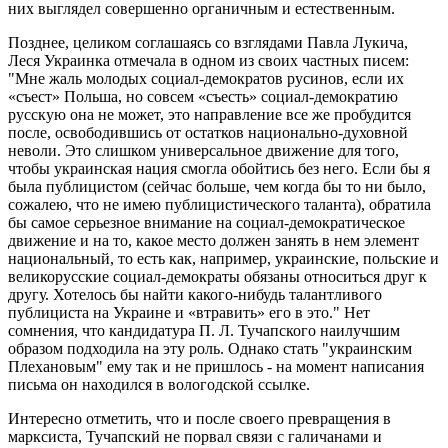
них выглядел совершенно органичным и естественным.
Позднее, целиком соглашаясь со взглядами Павла Лукича,
Леся Украинка отмечала в одном из своих частных писем:
"Мне жаль молодых социал-демократов русинов, если их
«съест» Польша, но совсем «съесть» социал-демократию
русскую она не может, это направление все же пробудится
после, освободившись от остатков национально-духовной
неволи. Это слишком универсальное движение для того,
чтобы украинская нация смогла обойтись без него. Если бы я
была публицистом (сейчас больше, чем когда бы то ни было,
сожалею, что не имею публицистического таланта), обратила
бы самое серьезное внимание на социал-демократическое
движение и на то, какое место должен занять в нем элемент
национальный, то есть как, например, украинские, польские и
великорусские социал-демократы обязаны относиться друг к
другу. Хотелось бы найти какого-нибудь талантливого
публициста на Украине и «втравить» его в это." Нет
сомнения, что кандидатура П. Л. Тучапского наилучшим
образом подходила на эту роль. Однако стать "украинским
Плехановым" ему так и не пришлось - на момент написания
письма он находился в вологодской ссылке.
Интересно отметить, что и после своего превращения в
марксиста, Тучапский не порвал связи с галичанами и