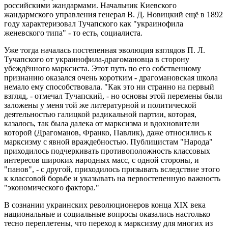
российскими жандармами. Начальник Киевского
жандармского управления генерал В. Д. Новицкий ещё в 1892
году характеризовал Тучапского как "украинофила
женевского типа" - то есть, социалиста.
Уже тогда началась постепенная эволюция взглядов П. Л.
Тучапского от украинофила-драгомановца в сторону
убеждённого марксиста. Этот путь по его собственному
признанию оказался очень коротким - драгомановская школа
немало ему способствовала. "Как это ни странно на первый
взгляд, - отмечал Тучапский, - но основы этой перемены были
заложены у меня той же литературной и политической
деятельностью галицкой радикальной партии, которая,
казалось, так была далека от марксизма и вдохновители
которой (Драгоманов, Франко, Павлик), даже относились к
марксизму с явной враждебностью. Публицистам "Народа"
приходилось подчеркивать противоположность классовых
интересов широких народных масс, с одной стороны, и
"панов", - с другой, приходилось призывать вследствие этого
к классовой борьбе и указывать на первостепенную важность
"экономического фактора."
В сознании украинских революционеров конца XIX века
национальные и социальные вопросы оказались настолько
тесно переплетены, что переход к марксизму для многих из