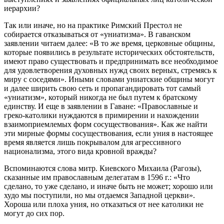
иерархии?
Так или иначе, но на практике Римский Престол не
собирается отказываться от «униатизма». В гаванском
заявлении читаем далее: «В то же время, церковные общины,
которые появились в результате исторических обстоятельств,
имеют право существовать и предпринимать все необходимое
для удовлетворения духовных нужд своих верных, стремясь к
миру с соседями». Иными словами униатские общины могут
и далее ширить свою сеть и пропагандировать тот самый
«униатизм», который никогда не был путем к братскому
единству. И еще в заявлении в Гаване: «Православные и
греко-католики нуждаются в примирении и нахождении
взаимоприемлемых форм сосуществования». Как же найти
эти мирные формы сосуществования, если уния в настоящее
время является лишь покрывалом для агрессивного
национализма, этого вида кровной вражды?
Вспоминаются слова митр. Киевского Михаила (Рагозы),
сказанные им православным делегатам в 1596 г.: «Что
сделано, то уже сделано, и иначе быть не может; хорошо или
худо мы поступили, но мы отдаемся Западной церкви».
Хороша или плоха уния, но отказаться от нее католики не
могут до сих пор.