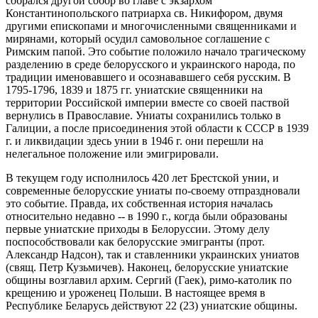
собрался другой собор во главе с экзархом
Константинопольского патриарха св. Никифором, двумя
другими епископами и многочисленными священниками и
мирянами, который осудил самовольное соглашение с
Римским папой. Это событие положило начало трагическому
разделению в среде белорусского и украинского народа, по
традиции именовавшего и осознававшего себя русским. В
1795-1796, 1839 и 1875 гг. униатские священники на
территории Российской империи вместе со своей паствой
вернулись в Православие. Униаты сохранились только в
Галиции, а после присоединения этой области к СССР в 1939
г. и ликвидации здесь унии в 1946 г. они перешли на
нелегальное положение или эмигрировали.
В текущем году исполнилось 420 лет Брестской унии, и
современные белорусские униаты по-своему отпраздновали
это событие. Правда, их собственная история началась
относительно недавно -- в 1990 г., когда были образованы
первые униатские приходы в Белоруссии. Этому делу
поспособствовали как белорусские эмигранты (прот.
Александр Надсон), так и ставленники украинских униатов
(свящ. Петр Кузьмичев). Наконец, белорусские униатские
общины возглавил архим. Сергий (Гаек), римо-католик по
крещению и уроженец Польши. В настоящее время в
Республике Беларусь действуют 22 (23) униатские общины.