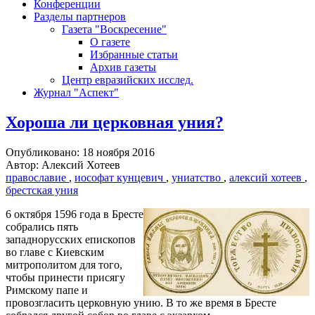
Конференции
Разделы партнеров
Газета "Воскресение"
О газете
Избранные статьи
Архив газеты
Центр евразийских исслед.
Журнал "Аспект"
Хороша ли церковная уния?
Опубликовано: 18 ноября 2016
Автор: Алексий Хотеев
православие
,
иософат кунцевич
,
униатство
,
алексий хотеев
,
брестская уния
6 октября 1596 года в Бресте
собрались пять
западнорусских епископов
во главе с Киевским
митрополитом для того,
чтобы принести присягу
Римскому папе и
провозгласить церковную унию. В то же время в Бресте