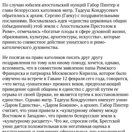
По случаю юбилея апостольский нунций Габор Пинтер и
глава белорусских католиков митр. Тадеуш Кондрусевич
обратились к архим. Сергию (Гаеку) с поздравительными
посланиями. Восхвалялась идея «единства церковных общин
(объединений) этой земли с Апостольским Престолом в
Риме», отмечались «богатые плоды в сфере духовной жизни,
образования, культуры, архитектуры, искусства», которые
принесло совместное действие униатского и римо-
католического духовенства.
Не посягая на право католиков писать друг другу
поздравления по тому или иному поводу, хочется, однако,
вспомнить, что в совместном заявлении папы Римского
Франциска и патриарха Московского Кирилла, которое было
озвучено на встрече в Гаване 12 февраля сего года, говорится,
«что метод «униатизма» прежних веков, предполагающий
приведение одной общины в единство с другой путем ее
отрыва от своей Церкви, не является путем к восстановлению
единства». Однако митр. Тадеуш Кондрусевич именует унию
«Даром Единства», «Даром Божиим», а архиеп. Габор Пинтер
считает, что уния привела к «культурному обмену между
Востоком и Западом», что привело белорусские земли к
«культурному расцвету». Что же, спросим себя, Брестской
унии дается положительная или негативная оценка в
выступлениях и заявлениях официальных лиц католической