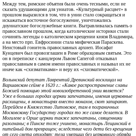
Между тем, римские объятия были очень тесными, если не
сказать удушающими для униатов. «Культурный расцвет» в
прошлом выразился в том, что в унии стало сокращаться и
искажаться восточное богослужение, уничтожались
доуниатские богослужебные книги. Вытравливалась память о
православном прошлом, когда католические историки стали
сочинять легенды о католическом крещении князя Владимира,
а на место прп. Евфросинии стала мифическая Параскева.
Неистовый гонитель православных архиеп. Иосафат
Кунцевич был провозглашен в Риме образцовым святым. Это
он в переписке с канцлером Львом Сапегой отказывал
православным в самом имени православных и называл их не
иначе как «схизматиками» и веру их «схизматической».
Волынский депутат Лаврентий Древинский восклицал на
Варшавском сейме в 1620 г.: «Какое распространение славы
Божией помощью этой новоизобретенной унии является?
Уже в больших городах церкви запечатаны, имения церковные
расхищены, в монастырях вместо монахов, скот запирают.
Перейдем в Княжество Литовское, там в пограничных
Московскому Государству городах то же самое делается. В
Могилеве и Орше церкви также запечатаны, священники
разогнаны; в Пинске тоже учинено, монастырь Лещинский в
питейный дом превращен; вследствие чего дети без крещения
от сего света отходят; тела умерших без церковного обряда