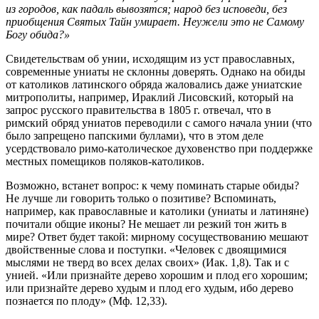
из городов, как падаль вывозятся; народ без исповеди, без
приобщения Святых Тайн умирает. Неужели это не Самому
Богу обида?»
Свидетельствам об унии, исходящим из уст православных,
современные униаты не склонны доверять. Однако на обиды
от католиков латинского обряда жаловались даже униатские
митрополиты, например, Ираклий Лисовский, который на
запрос русского правительства в 1805 г. отвечал, что в
римский обряд униатов переводили с самого начала унии (что
было запрещено папскими буллами), что в этом деле
усердствовало римо-католическое духовенство при поддержке
местных помещиков поляков-католиков.
Возможно, встанет вопрос: к чему поминать старые обиды?
Не лучше ли говорить только о позитиве? Вспоминать,
например, как православные и католики (униаты и латиняне)
почитали общие иконы? Не мешает ли резкий тон жить в
мире? Ответ будет такой: мирному сосуществованию мешают
двойственные слова и поступки. «Человек с двоящимися
мыслями не тверд во всех делах своих» (Иак. 1,8). Так и с
унией. «Или признайте дерево хорошим и плод его хорошим;
или признайте дерево худым и плод его худым, ибо дерево
познается по плоду» (Мф. 12,33).