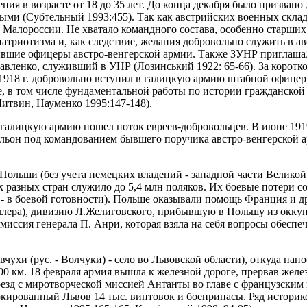
я в возрасте от 18 до 35 лет. До конца декабря было призвано до
ными (Субтельный 1993:455). Так как австрийских военных скла
 Малороссии. Не хватало командного состава, особенно старших
 патриотизма и, как следствие, желания добровольно служить в ав
 бывшие офицеры австро-венгерской армии. Также ЗУНР пригла
вленко, служивший в УНР (Лозинський 1922: 65-66). За коротк
1918 г. добровольно вступил в галицкую армию штабной офицер 
, в том числе фундаментальной работы по истории гражданской во
итвин, Науменко 1995:147-148).
 галицкую армию пошел поток евреев-добровольцев. В июне 1919
ьон под командованием бывшего поручика австро-венгерской а
 Польши (без учета немецких владений - западной части Великой
 разных стран служило до 5,4 млн поляков. Их боевые потери сос
 - в боевой готовности). Польше оказывали помощь Франция и 
аллера), дивизию Л.Желиговского, прибывшую в Польшу из окку
а миссия генерала П. Анри, которая взяла на себя вопросы обес
ухи (рус. - Волчуки) - село во Львовской области), откуда нан
0 км. 18 февраля армия вышла к железной дороге, прервав жел
езд с миротворческой миссией Антанты во главе с французским
кированный Львов 14 тыс. винтовок и боеприпасы. Ряд историков