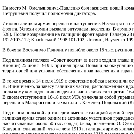
На место М. Омельяновича-Павленко был назначен новый кома
Петрушевич получил полномочия диктатора.
7 июня галицкая армия перешла в наступление. Несмотря на не
фронта. Успехи армии вызвали энтузиазм населения. В армию п
528). После возвращения на галицкий фронт армии Галлера 28 
1922:107-112; Красівський 1998:101-102; Литвин, Науменко 199
В боях за Восточную Галичину погибло около 15 тыс. русинов и
Под влиянием поляков «Совет десяти» (в него входили главы
Японии) 25 июня 1919 г. признал право Польши на оккупацию
территорией при условии обеспечения прав населения и гарант
В то же время к 14 июля 1919 г. советские войска вытеснили 
В. Винниченко, за завесу галицких частей, расположенных вдо
польскому командованию выделить часть своих сил против 16-
В своем отступлении 16-18 июля УГА увлекла за собой укрыва
перешли в Малороссию и захватили г. Каменец-Подольский (Ка
Под огнем польской артиллерии вместе с галицкой армией чер
галицкая армия стала одним из активных участников гражданск
насчитывавшая около 50 тыс. солдат, была, по мнению О. Суб
Какурин, считавший, что «с лета 1919 г. галицкая армия явил