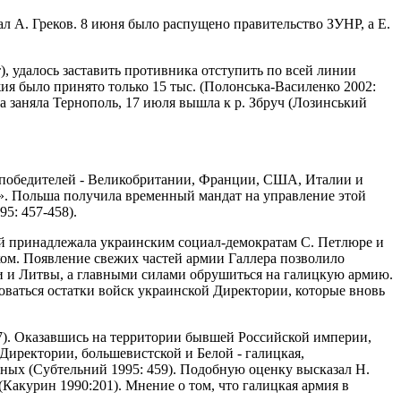
 А. Греков. 8 июня было распущено правительство ЗУНР, а Е.
, удалось заставить противника отступить по всей линии
жия было принято только 15 тыс. (Полонська-Василенко 2002:
а заняла Тернополь, 17 июля вышла к р. Збруч (Лозинський
н-победителей - Великобритании, Франции, США, Италии и
». Польша получила временный мандат на управление этой
5: 457-458).
рой принадлежала украинским социал-демократам С. Петлюре и
ском. Появление свежих частей армии Галлера позволило
ии и Литвы, а главными силами обрушиться на галицкую армию.
оваться остатки войск украинской Директории, которые вновь
57). Оказавшись на территории бывшей Российской империи,
Директории, большевистской и Белой - галицкая,
ных (Субтельний 1995: 459). Подобную оценку высказал Н.
(Какурин 1990:201). Мнение о том, что галицкая армия в