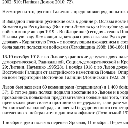
2002: 510; Папікян Домюк 2010: 72).
Несмотря на это, русины Галичины предприняли ряд попыток с
В Западной Галиции русинские села в долине р. Ославы возле 
Команчскую Республику (Восточно-Лемковскую Республику, око
войск в конце января 1919 г. Во Флоринке (сегодня - село в По
Начальную раду Лемковщины, которая провозгласила Русскую 
державу - Карпатскую Русь - с последующим вхождением в соста
была занята польскими войсками (Лемківщина 1988: 180-186; Hor
18-19 октября 1918 г. во Львове украинские депутаты двух пал
демократической, Радикальной, Социал-демократической и Кр
29; Литвин, Науменко 1995:28). 1 ноября 1918 г. во Львов дол
Восточной Галиции от австрийского наместника Польше. Опирая
на всей территории Восточной Галиции (Лозинський 1922: 29-4
Львов был захвачен 60 командирами (старшинами) и 1 400 бойца
37). В тот же день поляки подняли восстание во Львове и в хо
проводились польскими представителями больше для того, чтоб
превосходящими силами противника не удержать, галицкие част
Украинской народной рады и члены Государственного секретар
населению за нейтралитет в данном конфликте (Лозинський 192
1 ноября в руки поляков перешел Ярослав, 11 ноября - Перемы