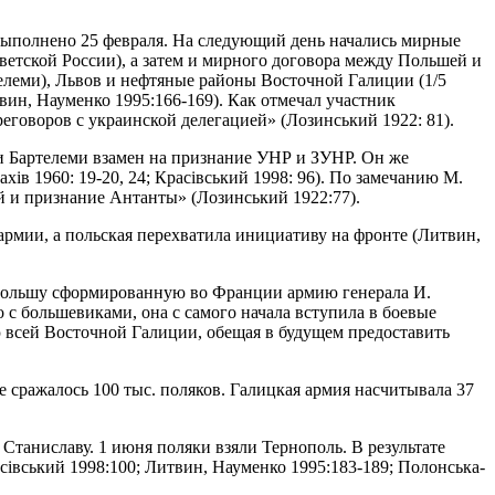
выполнено 25 февраля. На следующий день начались мирные
етской России), а затем и мирного договора между Польшей и
елеми), Львов и нефтяные районы Восточной Галиции (1/5
твин, Науменко 1995:166-169). Как отмечал участник
реговоров с украинской делегацией» (Лозинський 1922: 81).
ии Бартелеми взамен на признание УНР и ЗУНР. Он же
ів 1960: 19-20, 24; Красівський 1998: 96). По замечанию М.
й и признание Антанты» (Лозинський 1922:77).
армии, а польская перехватила инициативу на фронте (Литвин,
в Польшу сформированную во Франции армию генерала И.
о с большевиками, она с самого начала вступила в боевые
 всей Восточной Галиции, обещая в будущем предоставить
е сражалось 100 тыс. поляков. Галицкая армия насчитывала 37
Станиславу. 1 июня поляки взяли Тернополь. В результате
сівський 1998:100; Литвин, Науменко 1995:183-189; Полонська-