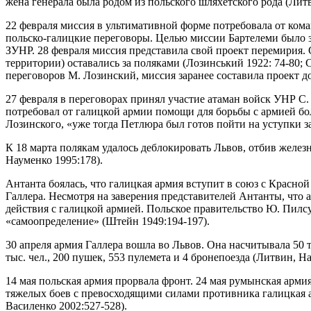
жена генерала была родом из польского шляхетского рода (Литв
22 февраля миссия в ультимативной форме потребовала от ко
польско-галицкие переговоры. Целью миссии Бартелеми было з
ЗУНР. 28 февраля миссия представила свой проект перемирия.
территории) оставались за поляками (Лозинський 1922: 74-80; С
переговоров М. Лозинский, миссия заранее составила проект д
27 февраля в переговорах принял участие атаман войск УНР С
потребовал от галицкой армии помощи для борьбы с армией боль
Лозинского, «уже тогда Петлюра был готов пойти на уступки з
К 18 марта полякам удалось деблокировать Львов, отбив желез
Науменко 1995:178).
Антанта боялась, что галицкая армия вступит в союз с Красн
Галлера. Несмотря на заверения представителей Антанты, что а
действия с галицкой армией. Польское правительство Ю. Пил
«самоопределение» (Штейн 1949:194-197).
30 апреля армия Галлера вошла во Львов. Она насчитывала 50 т
тыс. чел., 200 пушек, 553 пулемета и 4 бронепоезда (Литвин, На
14 мая польская армия прорвала фронт. 24 мая румынская арми
тяжелых боев с превосходящими силами противника галицкая ар
Василенко 2002:527-528).