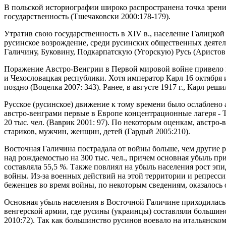
В польской историографии широко распространена точка зрения
государственность (Тшечаковски 2000:178-179).
Утратив свою государственность в XIV в., население Галицкой 
русинское возрождение, среди русинских общественных деятел
Галичину, Буковину, Подкарпатскую (Угорскую) Русь (Аристов
Поражение Австро-Венгрии в Первой мировой войне привело к р
и Чехословацкая республики. Хотя император Карл 16 октября 
поздно (Воцелка 2007: 343). Ранее, в августе 1917 г., Карл ре
Русское (русинское) движение к тому времени было ослаблено
австро-венграми первые в Европе концентрационные лагеря - 
20 тыс. чел. (Ваврик 2001: 97). По некоторым оценкам, австр
стариков, мужчин, женщин, детей (Гардый 2005:210).
Восточная Галичина пострадала от войны больше, чем другие 
над рождаемостью на 300 тыс. чел., причем основная убыль п
составляла 55,5
%.
Также повлиял на убыль населения рост эпи
войны. Из-за военных действий на этой территории и репресси
беженцев во время войны, по некоторым сведениям, оказалось о
Основная убыль населения в Восточной Галичине приходилась н
венгерской армии, где русины (украинцы) составляли большинс
2010:72). Так как большинство русинов воевало на итальянском