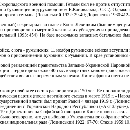
 Скоропадского военной помощи. Гетман был не против отпустит
и буковинцев под руководством Е.Коновальца,- С.С.). Однако 
и против гетмана (Лозинський 1922: 29-49; Дорошенко 1930:412-
твенный) секретариат во главе с Кость Левицким (бывшим депут
ан приговорили к смертной казни за их убеждения и принадлежнос
ельный 1993: 454). На базе нескольких запасных батальонов бы
войск, с юга - румынских. 11 ноября румынские войска вступили
акон о присоединении Буковины к Румынии. В крае установился
новой резиденцией правительства Западно-Украинской Народной 
лиции - территорию около 40 тыс. квадратных километров с насел
ействия велись с переменным успехом. Линия фронта почти не ме
конце ноября ее состав расширился до 150 чел. Ее пополнили д
ческая партия (после партийного съезда в марте 1919 г. - Наро
ударственной власти был принят Радой 4 января 1919 г. (Лозинс
ъединении с Украинской Народной Республикой («Акт Злуки»), 
919 г. Директория на Софийской площади в Киеве провозгласила
было оговорено, что до выборов в Учредительное собрание объ
я национальная рада (Лозинський 1922: 67-70; Стахів 1959:101