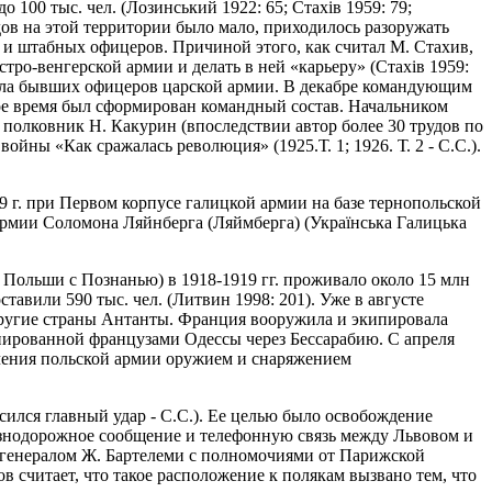
 100 тыс. чел. (Лозинський 1922: 65; Стахів 1959: 79;
дов на этой территории было мало, приходилось разоружать
 и штабных офицеров. Причиной этого, как считал М. Стахив,
стро-венгерской армии и делать в ней «карьеру» (Стахів 1959:
шала бывших офицеров царской армии. В декабре командующим
ое время был сформирован командный состав. Начальником
полковник Н. Какурин (впоследствии автор более 30 трудов по
йны «Как сражалась революция» (1925.Т. 1; 1926. Т. 2 - С.С.).
 г. при Первом корпусе галицкой армии на базе тернопольской
рмии Соломона Ляйнберга (Ляймберга) (Українська Галицька
 Польши с Познанью) в 1918-1919 гг. проживало около 15 млн
тавили 590 тыс. чел. (Литвин 1998: 201). Уже в августе
другие страны Антанты. Франция вооружила и экипировала
пированной французами Одессы через Бессарабию. С апреля
печения польской армии оружием и снаряжением
осился главный удар - С.С.). Ее целью было освобождение
езнодорожное сообщение и телефонную связь между Львовом и
 генералом Ж. Бартелеми с полномочиями от Парижской
 считает, что такое расположение к полякам вызвано тем, что