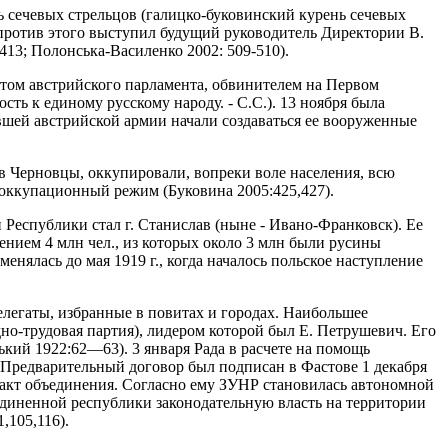
ь сечевых стрельцов (галицко-буковинский курень сечевых
против этого выступил будущий руководитель Директории В.
413; Полонська-Василенко 2002: 509-510).
атом австрийского парламента, обвинителем на Первом
ть к единому русскому народу. - С.С.). 13 ноября была
вшей австрийской армии начали создаваться ее вооруженные
 в Черновцы, оккупировали, вопреки воле населения, всю
 оккупационный режим (Буковина 2005:425,427).
Республики стал г. Станислав (ныне - Ивано-Франковск). Ее
ением 4 млн чел., из которых около 3 млн были русины
нялась до мая 1919 г., когда началось польское наступление
елегаты, избранные в повитах и городах. Наибольшее
дно-трудовая партия), лидером которой был Е. Петрушевич. Его
ький 1922:62—63). 3 января Рада в расчете на помощь
Предварительный договор был подписан в Фастове 1 декабря
 акт объединения. Согласно ему ЗУНР становилась автономной
единенной республики законодательную власть на территории
,105,116).