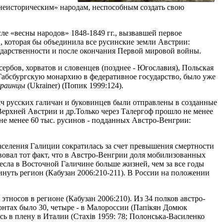
 «неисторическим» народам, неспособным создать свою
сле «весны народов» 1848-1849 гг., вызвавшей первое
 которая бы объединила все русинские земли Австрии:
ударственности и после окончания Первой мировой войны.
ербов, хорватов и словенцев (позднее - Югославия), Польская
 Габсбургскую монархию в федеративное государство, было уже
краинцы
(Ukrainer) (Попик 1999:124).
яч русских галичан и буковинцев были отправлены в созданные
Верхней Австрии и др.Только через Талергоф прошло не менее
 не менее 60 тыс. русинов - подданных Австро-Венгрии:
аселения Галиции сократилась за счет превышения смертности
вовал тот факт, что в Австро-Венгрии доля мобилизованных
есла в Восточной Галичине больше жизней, чем за все годы
инуть регион (Кабузан 2006:210-211). В России на положении
носов в регионе (Кабузан 2006:210). Из 34 полков австро-
ронтах было 30, четыре - в Малороссии (Папікян Домюк
сь в плену в Италии (Стахів 1959: 78; Полонська-Василенко