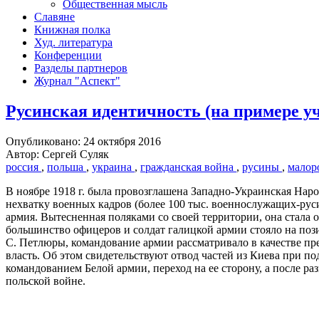
Общественная мысль
Славяне
Книжная полка
Худ. литература
Конференции
Разделы партнеров
Журнал "Аспект"
Русинская идентичность (на примере у
Опубликовано: 24 октября 2016
Автор: Сергей Суляк
россия
,
польша
,
украина
,
гражданская война
,
русины
,
малор
В ноябре 1918 г. была провозглашена Западно-Украинская Нар
нехватку военных кадров (более 100 тыс. военнослужащих-руси
армия. Вытесненная поляками со своей территории, она стала 
большинство офицеров и солдат галицкой армии стояло на пози
С. Петлюры, командование армии рассматривало в качестве пре
власть. Об этом свидетельствуют отвод частей из Киева при п
командованием Белой армии, переход на ее сторону, а после ра
польской войне.