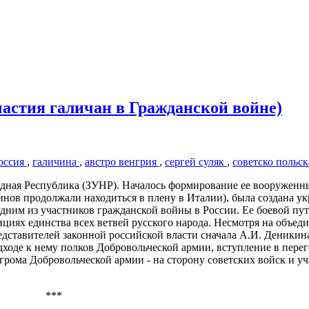
частия галичан в Гражданской войне)
оссия
,
галичина
,
австро венгрия
,
сергей суляк
,
советско польск
одная Республика (ЗУНР). Началось формирование ее вооруженн
нов продолжали находиться в плену в Италии), была создана ук
одним из участников гражданской войны в России. Ее боевой пут
циях единства всех ветвей русского народа. Несмотря на объед
дставителей законной российской власти сначала А.И. Деникина
одходе к нему полков Добровольческой армии, вступление в пере
згрома Добровольческой армии - на сторону советских войск и уч
***