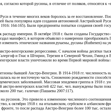
, согласно которой русины, в отличие от поляков, относятся к
Руси в течение многих веков боролось за ее восстановление. По
ей была популярна идея создания автономной Австрийской Руси,
 1916: 164-165). Были предприняты попытки создания своей гос
аспаду империи. В октябре 1918 г. были созданы Государство с
издал манифест, в котором объявлял о намерении преобразовать
шил изменить этнические названия
рушены, русины
(Ruthenen) на
у
 австро-венгерскими репрессиями. С началом войны десятки тыс
Талергоф и Гнас в Штирии, Терезин в Северной Чехии, Гминд в 
о-венгерские власти уничтожили во время Первой мировой войны
регионы бывшей Австро-Венгрии. В 1914-1918 гг. численность н
ришлась на ее восточную часть. Снижению рождаемости способст
демических заболеваний. Массовая эпидемия гриппа в 1918 г. ун
й австро-венгерских властей 422 тыс. чел. вынуждены были пок
коло 200 тыс. галичан (Пашаева 2007:117).
а русинов. Это привело к изменению численного соотношения эт
тво, к октябрю 1918 г. на итальянском, сербском и албанском ф
 фронте, то после распада Австро-Венгрии более 100 тыс. остало