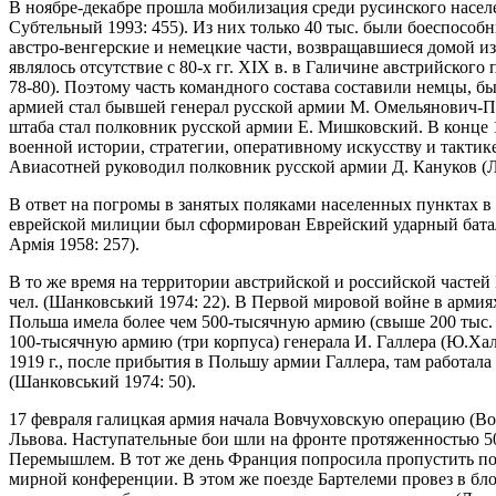
В ноябре-декабре прошла мобилизация среди русинского населени
Субтельный 1993: 455). Из них только 40 тыс. были боеспособ
австро-венгерские и немецкие части, возвращавшиеся домой из
являлось отсутствие с 80-х гг. XIX в. в Галичине австрийского
78-80). Поэтому часть командного состава составили немцы,
армией стал бывшей генерал русской армии М. Омельянович-Па
штаба стал полковник русской армии Е. Мишковский. В конце 
военной истории, стратегии, оперативному искусству и тактике
Авиасотней руководил полковник русской армии Д. Кануков (Л
В ответ на погромы в занятых поляками населенных пунктах в
еврейской милиции был сформирован Еврейский ударный батал
Армія 1958: 257).
В то же время на территории австрийской и российской частей
чел. (Шанковський 1974: 22). В Первой мировой войне в армиях
Польша имела более чем 500-тысячную армию (свыше 200 тыс.
100-тысячную армию (три корпуса) генерала И. Галлера (Ю.Х
1919 г., после прибытия в Польшу армии Галлера, там работал
(Шанковський 1974: 50).
17 февраля галицкая армия начала Вовчуховскую операцию (Вовч
Львова. Наступательные бои шли на фронте протяженностью 50
Перемышлем. В тот же день Франция попросила пропустить по
мирной конференции. В этом же поезде Бартелеми провез в бло