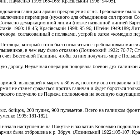
ин, Науменко 1995:165-165; Красівський 1998: 94-95).
мандования галицкой армии прекращения огня. Требование было 
аключение перемирия (нужного для объединения сил против Сов
 Согласно демаркационной линии (позже названной линией Барт
тахів 1960: 18-45; Красівський 1998: 95-96; Штейн 1949:189; Ли
оговора, согласованный с поляками, устрой в затем «комедию пе
. Петлюра, который готов был согласиться с требованиями мисс
шевиков, в чем ему было отказано (Лозинський 1922: 76-77; Стах
а счет Восточной Галиции, чтобы за них получить мир с Польше
ную дорогу. Неудачная операция подорвала боевой дух галицкой 
ой армией, вышедшей к марту к Збручу, поэтому она отправила 
рмия не станет сражаться против галичан и будет бороться тольк
судского получило из Парижа полномочия на военную оккупацию
ыс. бойцов, 200 пушек, 900 пулеметов. Всего на галицком фронт
уменко 1995: 181-182).
я начала наступление на Покутье и захватив Коломыю подошла к 
мия была отброшена к р. Збруч. (Лозинський 1922:105-107; Кра