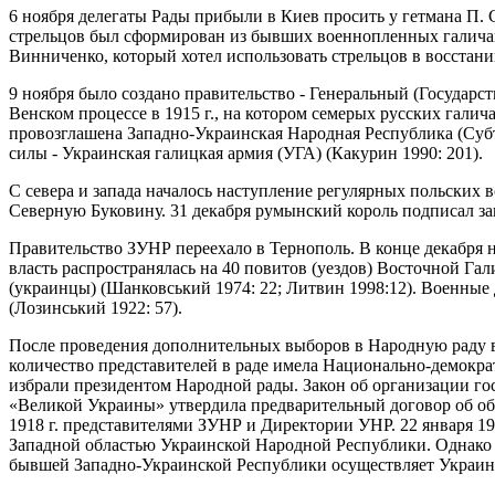
6 ноября делегаты Рады прибыли в Киев просить у гетмана П.
стрельцов был сформирован из бывших военнопленных галичан 
Винниченко, который хотел использовать стрельцов в восстани
9 ноября было создано правительство - Генеральный (Государс
Венском процессе в 1915 г., на котором семерых русских галич
провозглашена Западно-Украинская Народная Республика (Субт
силы - Украинская галицкая армия (УГА) (Какурин 1990: 201).
С севера и запада началось наступление регулярных польских 
Северную Буковину. 31 декабря румынский король подписал з
Правительство ЗУНР переехало в Тернополь. В конце декабря 
власть распространялась на 40 повитов (уездов) Восточной Га
(украинцы) (Шанковський 1974: 22; Литвин 1998:12). Военные д
(Лозинський 1922: 57).
После проведения дополнительных выборов в Народную раду в 
количество представителей в раде имела Национально-демократи
избрали президентом Народной рады. Закон об организации гос
«Великой Украины» утвердила предварительный договор об об
1918 г. представителями ЗУНР и Директории УНР. 22 января 1
Западной областью Украинской Народной Республики. Однако 
бывшей Западно-Украинской Республики осуществляет Украинска