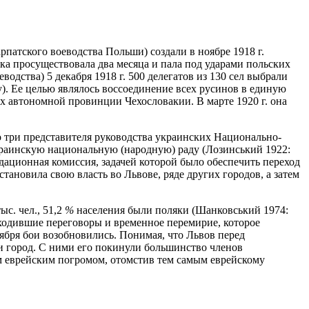
патского воеводства Польши) создали в ноябре 1918 г.
а просуществовала два месяца и пала под ударами польских
одства) 5 декабря 1918 г. 500 делегатов из 130 сел выбрали
. Ее целью являлось воссоединение всех русинов в единую
ах автономной провинции Чехословакии. В марте 1920 г. она
по три представителя руководства украинских Национально-
раинскую национальную (народную) раду (Лозинський 1922:
идационная комиссия, задачей которой было обеспечить переход
тановила свою власть во Львове, ряде других городов, а затем
с. чел., 51,2
%
населения были поляки (Шанковський 1974:
роходившие переговоры и временное перемирие, которое
ября бои возобновились. Понимая, что Львов перед
ли город. С ними его покинули большинство членов
м еврейским погромом, отомстив тем самым еврейскому