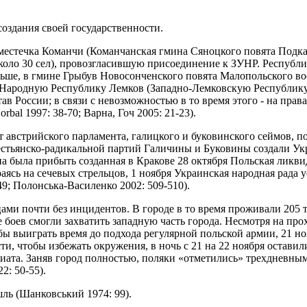
оздания своей государственности.
местечка Команчи (Команчанская гмина Сяноцкого повята Подкар
ло 30 сел), провозгласившую присоединение к ЗУНР. Республик
льше, в гмине Грыбув Новосонченского повята Малопольского воев
Народную Республику Лемков (Западно-Лемковскую Республику)
в России; в связи с невозможностью в то время этого - на прав
bal 1997: 38-70; Варна, Гоч 2005: 21-23).
ат австрийского парламента, галицкого и буковинского сеймов, 
естьянско-радикальной партий Галичины и Буковины создали Ук
жна была прибыть созданная в Кракове 28 октября Польская ликв
сь на сечевых стрельцов, 1 ноября Украинская народная рада ус
9; Полонська-Василенко 2002: 509-510).
ми почти без инцидентов. В городе в то время проживали 205 ты
де боев смогли захватить западную часть города. Несмотря на п
ы выиграть время до подхода регулярной польской армии, 21 но
и, чтобы избежать окружения, в ночь с 21 на 22 ноября остави
иата. Заняв город полностью, поляки «отметились» трехдневны
2: 50-55).
шль (Шанковський 1974: 99).