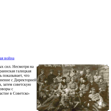
ая война
ых сил. Несмотря на
раинская галицкая
ь показывает, что
инение с Директорией
, затем советскую
говоры с
астие в Советско-