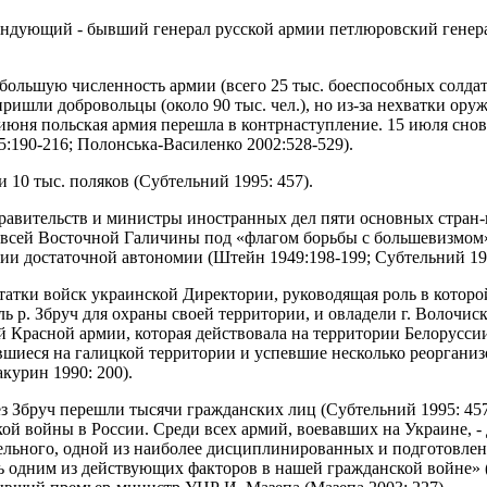
ндующий - бывший генерал русской армии петлюровский генерал
большую численность армии (всего 25 тыс. боеспособных солдат)
ришли добровольцы (около 90 тыс. чел.), но из-за нехватки ору
июня польская армия перешла в контрнаступление. 15 июля снов
5:190-216; Полонська-Василенко 2002:528-529).
 10 тыс. поляков (Субтельний 1995: 457).
 правительств и министры иностранных дел пяти основных стра
 всей Восточной Галичины под «флагом борьбы с большевизмом
ии достаточной автономии (Штейн 1949:198-199; Субтельний 199
остатки войск украинской Директории, руководящая роль в кото
ль р. Збруч для охраны своей территории, и овладели г. Волочи
й Красной армии, которая действовала на территории Белорусс
вшиеся на галицкой территории и успевшие несколько реорганиз
курин 1990: 200).
ез Збруч перешли тысячи гражданских лиц (Субтельний 1995: 4
ой войны в России. Среди всех армий, воевавших на Украине, - 
тельного, одной из наиболее дисциплинированных и подготовлен
ась одним из действующих факторов в нашей гражданской войне» 