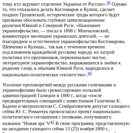
39
тому, кто задумает отделение Украины от России».
Однако
то, что отказались делать Костомаров и Кулиш, сделает
позднее Грушевский, исторические труды которого будут
призваны обосновать глубокие цивилизационные
различия Южной и Северной Руси. «Нынешнее
украинофильство, — писал в 1898 г. Мончаловский,
комментируя эволюцию украинских деятелей, — не
благородное и естественное украинофильство Костомарова,
Шевченко и Кулиша... так как с течением времени
под влиянием враждебной русскому народу, но хитрой
политики его противников, первоначально чистое,
литературное украинофильство, выражавшееся в любви к
родному слову, к обычаям Южной Руси, выродилось в
40
национально-политическое сектантство».
Усиление противоречий между русскими галичанами и
украинофилами было срежиссировано польской
администрацией Галиции в 1890 г., когда «после
предварительных совещаний с наместником Галичины К.
Бадени и митрополитом С. Сембратовичем депутат галицкого
сейма Ю. С. Романчук провозгласил проект национально-
политического соглашения с поляками, получившего
41
название “Новая эра’ V
В свою программу, представленную
на заседании галицкого сейма 13 (25) ноября 1890 г.,