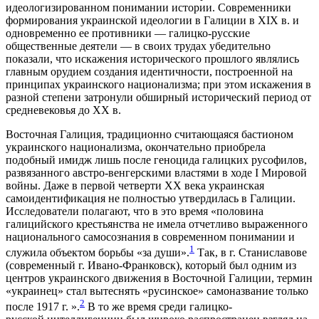
идеологизированном понимании истории. Современники
формирования украинской идеологии в Галиции в XIX в. и
одновременно ее противники — галицко-русские
общественные деятели — в своих трудах убедительно
показали, что искажения исторического прошлого являлись
главным орудием создания идентичности, построенной на
принципах украинского национализма; при этом искажения в
разной степени затронули обширный исторический период от
средневековья до XX в.
Восточная Галиция, традиционно считающаяся бастионом
украинского национализма, окончательно приобрела
подобный имидж лишь после геноцида галицких русофилов,
развязанного австро-венгерскими властями в ходе I Мировой
войны. Даже в первой четверти XX века украинская
самоидентификация не полностью утвердилась в Галиции.
Исследователи полагают, что в это время «половина
галицийского крестьянства не имела отчетливо выраженного
национального самосознания в современном понимании и
1
служила объектом борьбы «за души».
Так, в г. Станиславове
(современный г. Ивано-Франковск), который был одним из
центров украинского движения в Восточной Галиции, термин
«украинец» стал вытеснять «русинское» самоназвание только
2
после 1917 г. ».
В то же время среди галицко-