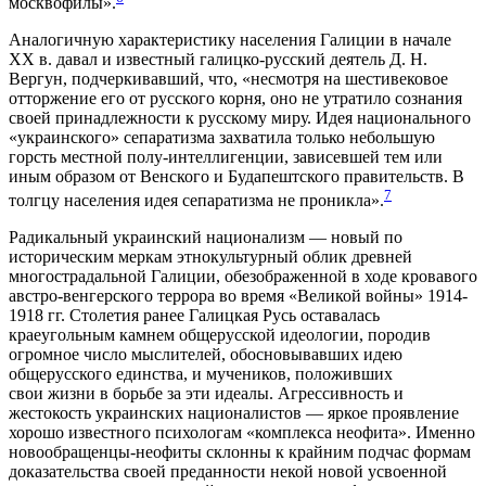
москвофилы».
Аналогичную характеристику населения Галиции в начале
XX в. давал и известный галицко-русский деятель Д. Н.
Вергун, подчеркивавший, что, «несмотря на шестивековое
отторжение его от русского корня, оно не утратило сознания
своей принадлежности к русскому миру. Идея национального
«украинского» сепаратизма захватила только небольшую
горсть местной полу-интеллигенции, зависевшей тем или
иным образом от Венского и Будапештского правительств. В
7
толгцу населения идея сепаратизма не проникла».
Радикальный украинский национализм — новый по
историческим меркам этнокультурный облик древней
многострадальной Галиции, обезображенной в ходе кровавого
австро-венгерского террора во время «Великой войны» 1914-
1918 гг. Столетия ранее Галицкая Русь оставалась
краеугольным камнем общерусской идеологии, породив
огромное число мыслителей, обосновывавших идею
общерусского единства, и мучеников, положивших
свои жизни в борьбе за эти идеалы. Агрессивность и
жестокость украинских националистов — яркое проявление
хорошо известного психологам «комплекса неофита». Именно
новообращенцы-неофиты склонны к крайним подчас формам
доказательства своей преданности некой новой усвоенной