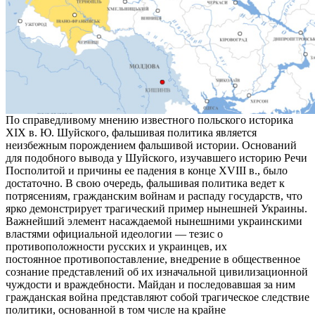
По справедливому мнению известного польского историка
XIX в. Ю. Шуйского, фальшивая политика является
неизбежным порождением фальшивой истории. Оснований
для подобного вывода у Шуйского, изучавшего историю Речи
Посполитой и причины ее падения в конце XVIII в., было
достаточно. В свою очередь, фальшивая политика ведет к
потрясениям, гражданским войнам и распаду государств, что
ярко демонстрирует трагический пример нынешней Украины.
Важнейший элемент насаждаемой нынешними украинскими
властями официальной идеологии — тезис о
противоположности русских и украинцев, их
постоянное противопоставление, внедрение в общественное
сознание представлений об их изначальной цивилизационной
чуждости и враждебности. Майдан и последовавшая за ним
гражданская война представляют собой трагическое следствие
политики, основанной в том числе на крайне