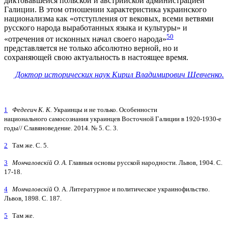
диктовавшейся польской и австрийской администрацией
Галиции. В этом отношении характеристика украинского
национализма как «отступления от вековых, всеми ветвями
русского народа выработанных языка и культуры» и
50
«отречения от исконных начал своего народа»
представляется не только абсолютно верной, но и
сохраняющей свою актуальность в настоящее время.
Доктор исторических наук Кирил Владимирович Шевченко.
1
Федееич К. К.
Украинцы и не только. Особенности
национального самосознания украинцев Восточной Галиции в 1920-1930-е
годы// Славяноведение. 2014. № 5. С. 3.
2
Там же. С. 5.
3
Мончаловскій О. А.
Главныя основы русской народности. Львов, 1904. С.
17-18.
4
Мончаловскій
О. А. Литературное и политическое украинофильство.
Львов, 1898. С. 187.
5
Там же.