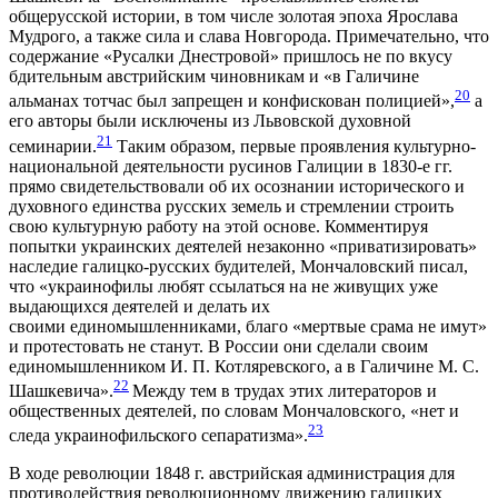
общерусской истории, в том числе золотая эпоха Ярослава
Мудрого, а также сила и слава Новгорода. Примечательно, что
содержание «Русалки Днестровой» пришлось не по вкусу
бдительным австрийским чиновникам и «в Галичине
20
альманах тотчас был запрещен и конфискован полицией»,
а
его авторы были исключены из Львовской духовной
21
семинарии.
Таким образом, первые проявления культурно-
национальной деятельности русинов Галиции в 1830-е гг.
прямо свидетельствовали об их осознании исторического и
духовного единства русских земель и стремлении строить
свою культурную работу на этой основе. Комментируя
попытки украинских деятелей незаконно «приватизировать»
наследие галицко-русских будителей, Мончаловский писал,
что «украинофилы любят ссылаться на не живущих уже
выдающихся деятелей и делать их
своими единомышленниками, благо «мертвые срама не имут»
и протестовать не станут. В России они сделали своим
единомышленником И. П. Котляревского, а в Галичине М. С.
22
Шашкевича».
Между тем в трудах этих литераторов и
общественных деятелей, по словам Мончаловского, «нет и
23
следа украинофильского сепаратизма».
В ходе революции 1848 г. австрийская администрация для
противодействия революционному движению галицких