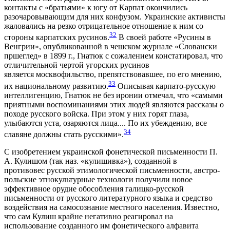
контакты с «братьями» к югу от Карпат окончились
разочаровывающим для них конфузом. Украинские активисты
жаловались на резко отрицательное отношение к ним со
32
стороны карпатских русинов.
В своей работе «Русины в
Венгрии», опубликованной в чешском журнале «Словански
пршеглед» в 1899 г., Гнатюк с сожалением констатировал, что
отличительной чертой угорских русинов
является москвофильство, препятствовавшее, по его мнению,
33
их национальному развитию.
Описывая карпато-русскую
интеллигенцию, Гнатюк не без иронии отмечал, что «самыми
приятными воспоминаниями этих людей являются рассказы о
походе русского войска. При этом у них горят глаза,
улыбаются уста, озаряются лица.... По их убеждению, все
34
славяне должны стать русскими».
С изобретением украинской фонетической письменности П.
А. Кулишом (так наз. «кулишивка»), созданной в
противовес русской этимологической письменности, австро-
польские этнокультурные технологи получили новое
эффективное орудие обособления галицко-русской
письменности от русского литературного языка и средство
воздействия на самосознание местного населения. Известно,
что сам Кулиш крайне негативно реагировал на
использование созданного им фонетического алфавита