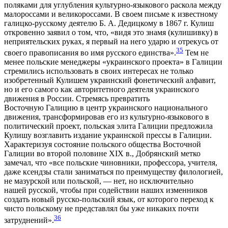
поляками для углубления культурно-языкового раскола между
малороссами и великороссами. В своем письме к известному
галицко-русскому деятелю Б. А. Дедицкому в 1867 г. Кулиш
откровенно заявил о том, что, «видя это знамя (кулишивку) в
неприятельских руках, я первый на него ударю и отрекусь от
35
своего правописания во имя русского единства».
Тем не
менее польские менеджеры «украинского проекта» в Галиции
стремились использовать в своих интересах не только
изобретенный Кулишем украинский фонетический алфавит,
но и его самого как авторитетного деятеля украинского
движения в России. Стремясь превратить
Восточную Галицию в центр украинского национального
движения, трансформировав его из культурно-языкового в
политический проект, польская элита Галиции предложила
Кулишу возглавить издание украинской прессы в Галиции.
Характеризуя состояние польского общества Восточной
Галиции во второй половине XIX в., Добрянский метко
замечал, что «все польские чиновники, профессора, учителя,
даже ксендзы стали заниматься по преимуществу филологией,
не мазурской или польской, — нет, но исключительно
нашей русской, чтобы при содействии наших изменников
создать новый русско-польский язык, от которого переход к
чисто польскому не представлял бы уже никаких почти
36
затруднений».