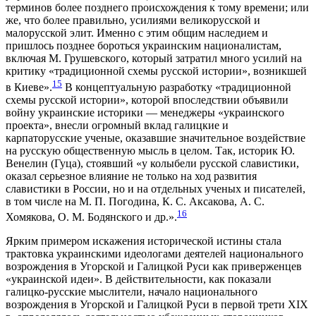
терминов более позднего происхождения к тому времени; или
же, что более правильно, усилиями великорусской и
малорусской элит. Именно с этим общим наследием и
пришлось позднее бороться украинским националистам,
включая М. Грушевского, который затратил много усилий на
критику «традиционной схемы русской истории», возникшей
15
в Киеве».
В концептуальную разработку «традиционной
схемы русской истории», которой впоследствии объявили
войну украинские историки — менеджеры «украинского
проекта», внесли огромный вклад галицкие и
карпаторусские ученые, оказавшие значительное воздействие
на русскую общественную мысль в целом. Так, историк Ю.
Венелин (Гуца), стоявший «у колыбели русской славистики,
оказал серьезное влияние не только на ход развития
славистики в России, но и на отдельных ученых и писателей,
в том числе на М. П. Погодина, К. С. Аксакова, А. С.
16
Хомякова, О. М. Бодянского и др.».
Ярким примером искажения исторической истины стала
трактовка украинскими идеологами деятелей национального
возрождения в Угорской и Галицкой Руси как приверженцев
«украинской идеи». В действительности, как показали
галицко-русские мыслители, начало национального
возрождения в Угорской и Галицкой Руси в первой трети XIX