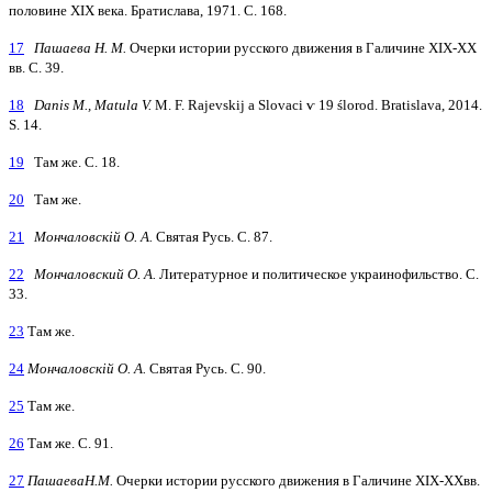
половине XIX века. Братислава, 1971. С. 168.
17
Пашаева Н. М.
Очерки истории русского движения в Галичине XIX-XX
вв. С. 39.
18
Danis М., Matula V.
М. F. Rajevskij a Slovaci ѵ 19 ślorod. Bratislava, 2014.
S. 14.
19
Там же. С. 18.
20
Там же.
21
Мончаловскій О. А.
Святая Русь. С. 87.
22
Мончаловский О. А.
Литературное и политическое украинофильство. С.
33.
23
Там же.
24
Мончаловскій О. А.
Святая Русь. С. 90.
25
Там же.
26
Там же. С. 91.
27
ПашаеваН.М.
Очерки истории русского движения в Галичине ХІХ-ХХвв.