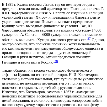
В 1881 г. Кулиш посетил Львов, где он вел переговоры с
представителями польской аристократии Галиции, включая Р.
и Ю. Чарторыйских и князя А. Сапегу, об издании в Галиции
украинской газеты «Хутор» и превращении Львова в центр
украинского движения. Польские магнаты предложили
Кулишу очень выгодные финансовые условия. Так, Ю.
Чарторыйский обещал выделить на издание «Хутора» 14000
гульденов; А. Сапега — 6000 гульденов; польские помещики
37
обязались выписать «Хутор» для своих русских сел.
Однако,
быстро осознав, что польские политики хотят использовать
его как инструмент для разрушения общерусского единства и
придя в негодование от передачи русских монастырей
Галиции в руки иезуитов, Кулиш предпочел покинуть
38
Галицию и вернуться в Россию.
Таким образом, ни творец украинского фонетического
алфавита Кулиш, ни известный историк Н. И. Костомаров,
стоявшие у истоков начальной, культурной фазы украинского
движения, не пожелали переводить его в политическую
плоскость и порывать с идеей общерусского единства.
Известно, что Костомаров, заметив в 1863 г. «намерение
польских политиков воспользоваться украинофильством для
целей восстания, и склонность некоторых малороссов пойти
на польскую удочку, торжественно провозгласил «анафему