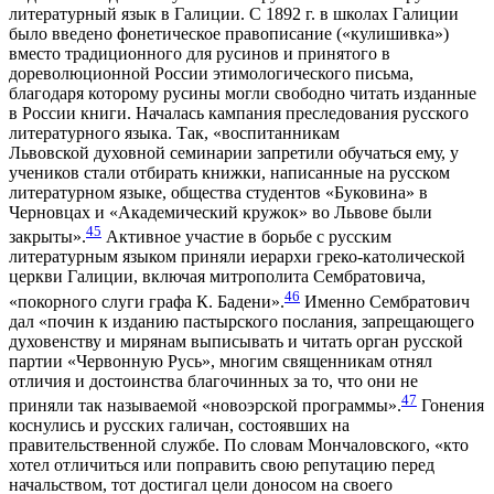
литературный язык в Галиции. С 1892 г. в школах Галиции
было введено фонетическое правописание («кулишивка»)
вместо традиционного для русинов и принятого в
дореволюционной России этимологического письма,
благодаря которому русины могли свободно читать изданные
в России книги. Началась кампания преследования русского
литературного языка. Так, «воспитанникам
Львовской духовной семинарии запретили обучаться ему, у
учеников стали отбирать книжки, написанные на русском
литературном языке, общества студентов «Буковина» в
Черновцах и «Академический кружок» во Львове были
45
закрыты».
Активное участие в борьбе с русским
литературным языком приняли иерархи греко-католической
церкви Галиции, включая митрополита Сембратовича,
46
«покорного слуги графа К. Бадени».
Именно Сембратович
дал «почин к изданию пастырского послания, запрещающего
духовенству и мирянам выписывать и читать орган русской
партии «Червонную Русь», многим священникам отнял
отличия и достоинства благочинных за то, что они не
47
приняли так называемой «новоэрской программы».
Гонения
коснулись и русских галичан, состоявших на
правительственной службе. По словам Мончаловского, «кто
хотел отличиться или поправить свою репутацию перед
начальством, тот достигал цели доносом на своего