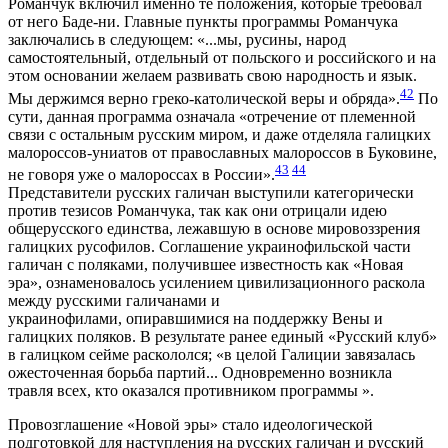
Романчук включил именно те положения, которые требовал
от него Баде-ни. Главные пункты программы Романчука
заключались в следующем: «...мы, русины, народ
самостоятельный, отдельный от польского и российского и на
этом основании желаем развивать свою народность и язык.
42
Мы держимся верно греко-католической веры и обряда».
По
сути, данная программа означала «отречение от племенной
связи с остальным русским миром, и даже отделяла галицких
малороссов-униатов от православных малороссов в Буковине,
43
44
не говоря уже о малороссах в России».
Представители русских галичан выступили категорически
против тезисов Романчука, так как они отрицали идею
общерусского единства, лежавшую в основе мировоззрения
галицких русофилов. Соглашение украинофильской части
галичан с поляками, получившее известность как «Новая
эра», ознаменовалось усилением цивилизационного раскола
между русскими галичанами и
украинофилами, опиравшимися на поддержку Вены и
галицких поляков. В результате ранее единый «Русский клуб»
в галицком сейме раскололся; «в целой Галиции завязалась
ожесточенная борьба партий... Одновременно возникла
травля всех, кто оказался противником программы ».
Провозглашение «Новой эры» стало идеологической
подготовкой для наступления на русских галичан и русский