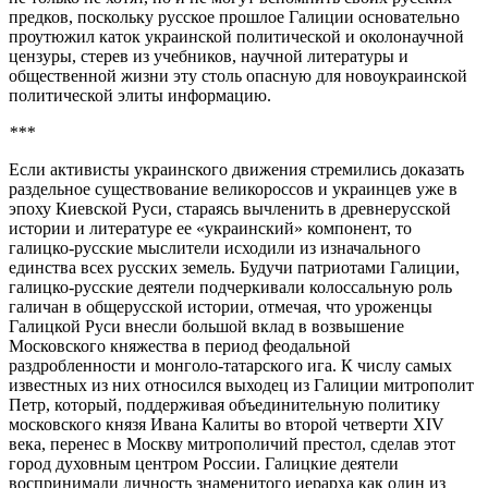
предков, поскольку русское прошлое Галиции основательно
проутюжил каток украинской политической и околонаучной
цензуры, стерев из учебников, научной литературы и
общественной жизни эту столь опасную для новоукраинской
политической элиты информацию.
***
Если активисты украинского движения стремились доказать
раздельное существование великороссов и украинцев уже в
эпоху Киевской Руси, стараясь вычленить в древнерусской
истории и литературе ее «украинский» компонент, то
галицко-русские мыслители исходили из изначального
единства всех русских земель. Будучи патриотами Галиции,
галицко-русские деятели подчеркивали колоссальную роль
галичан в общерусской истории, отмечая, что уроженцы
Галицкой Руси внесли большой вклад в возвышение
Московского княжества в период феодальной
раздробленности и монголо-татарского ига. К числу самых
известных из них относился выходец из Галиции митрополит
Петр, который, поддерживая объединительную политику
московского князя Ивана Калиты во второй четверти XIV
века, перенес в Москву митрополичий престол, сделав этот
город духовным центром России. Галицкие деятели
воспринимали личность знаменитого иерарха как один из