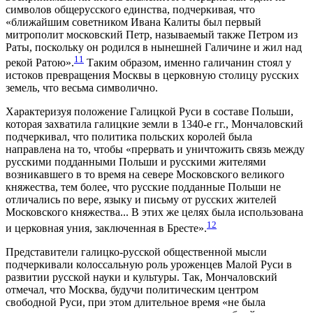
символов общерусского единства, подчеркивая, что
«ближайшим советником Ивана Калиты был первый
митрополит московский Петр, называемый также Петром из
Раты, поскольку он родился в нынешней Галичине и жил над
11
рекой Ратою».
Таким образом, именно галичанин стоял у
истоков превращения Москвы в церковную столицу русских
земель, что весьма символично.
Характеризуя положение Галицкой Руси в составе Польши,
которая захватила галицкие земли в 1340-е гг., Мончаловский
подчеркивал, что политика польских королей была
направлена на то, чтобы «прервать и уничтожить связь между
русскими подданными Польши и русскими жителями
возникавшего в то время на севере Московского великого
княжества, тем более, что русские подданные Польши не
отличались по вере, языку и письму от русских жителей
Московского княжества... В этих же целях была использована
12
и церковная уния, заключенная в Бресте».
Представители галицко-русской общественной мысли
подчеркивали колоссальную роль уроженцев Малой Руси в
развитии русской науки и культуры. Так, Мончаловский
отмечал, что Москва, будучи политическим центром
свободной Руси, при этом длительное время «не была