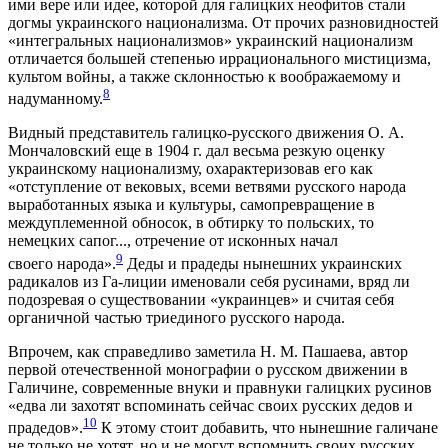
ими вере или идее, которой для галицких неофитов стали
догмы украинского национализма. От прочих разновидностей
«интегральных национализмов» украинский национализм
отличается большей степенью иррационального мистицизма,
культом войны, а также склонностью к воображаемому и
8
надуманному.
Видный представитель галицко-русского движения О. А.
Мончаловский еще в 1904 г. дал весьма резкую оценку
украинскому национализму, охарактеризовав его как
«отступление от вековых, всеми ветвями русского народа
выработанных языка и культуры, самопревращение в
междуплеменной обносок, в обтирку то польских, то
немецких сапог..., отречение от исконных начал
9
своего народа».
Деды и прадеды нынешних украинских
радикалов из Га-лиции именовали себя русинами, вряд ли
подозревая о существовании «украинцев» и считая себя
органичной частью триединого русского народа.
Впрочем, как справедливо заметила Н. М. Пашаева, автор
первой отечественной монографии о русском движении в
Галичине, современные внуки и правнуки галицких русинов
«едва ли захотят вспоминать сейчас своих русских дедов и
10
прадедов».
К этому стоит добавить, что нынешние галичане
не только не хотят, но и не могут вспомнить своих русских