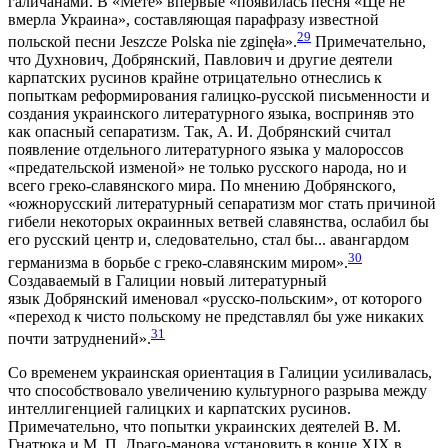
галичанами. В «Мете» впервые «появилась песня «Ще не
вмерла Украина», составляющая парафразу известной
29
польской песни Jeszcze Polska nie zginęła».
Примечательно,
что Духнович, Добрянский, Павлович и другие деятели
карпатских русинов крайне отрицательно отнеслись к
попыткам реформирования галицко-русской письменности и
создания украинского литературного языка, восприняв это
как опасный сепаратизм. Так, А. И. Добрянский считал
появление отдельного литературного языка у малороссов
«предательской изменой» не только русского народа, но и
всего греко-славянского мира. По мнению Добрянского,
«южнорусский литературный сепаратизм мог стать причиной
гибели некоторых окраинных ветвей славянства, ослабил бы
его русский центр и, следовательно, стал бы... авангардом
30
германизма в борьбе с греко-славянским миром».
Создаваемый в Галиции новый литературный
язык Добрянский именовал «русско-польским», от которого
«переход к чисто польскому не представлял бы уже никаких
31
почти затруднений».
Со временем украинская ориентация в Галиции усиливалась,
что способствовало увеличению культурного разрыва между
интеллигенцией галицких и карпатских русинов.
Примечательно, что попытки украинских деятелей В. М.
Гнатюка и М. П. Драго-манова установить в конце XIX в.