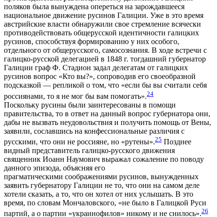
поляков была вынуждена опереться на зарождавшееся
национальное движение русинов Галиции. Уже в это время
австрийские власти обнаружили свое стремление всячески
противодействовать общерусской идентичности галицких
русинов, способствуя формированию у них особого,
отдельного от общерусского, самосознания. В ходе встречи с
галицко-русской делегацией в 1848 г. тогдашний губернатор
Галиции граф Ф. Стадион задал делегатам от галицких
русинов вопрос «Кто вы?», сопроводив его своеобразной
подсказкой — репликой о том, что «если бы вы считали себя
24
россиянами, то я не мог бы вам помогать».
Поскольку русины были заинтересованы в помощи
правительства, то в ответ на данный вопрос губернатора они,
дабы не вызвать неудовольствия и получить помощь от Вены,
заявили, сославшись на конфессиональные различия с
25
русскими, что они не россияне, но «рутены».
Позднее
видный представитель галицко-русского движения
священник Иоанн Наумович выражал сожаление по поводу
данного эпизода, объясняя его
прагматическими соображениями русинов, вынужденных
заявить губернатору Галиции не то, что они на самом деле
хотели сказать, а то, что он хотел от них услышать. В это
время, по словам Мончаловского, «не было в Галицкой Руси
26
партий, а о партии «украинофилов» никому и не снилось».