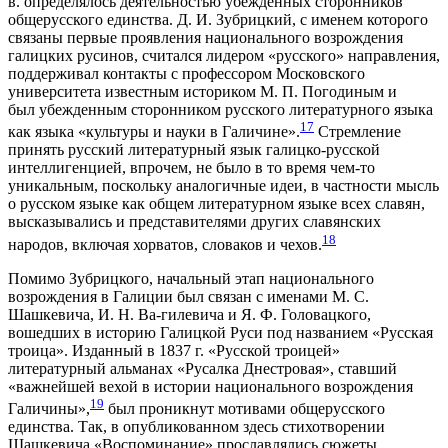
в. определялось деятельностью убежденных сторонников
общерусского единства. Д. И. Зубрицкий, с именем которого
связаны первые проявления национального возрождения
галицких русинов, считался лидером «русского» направления,
поддерживал контакты с профессором Московского
университета известным историком М. П. Погодиным и
был убежденным сторонником русского литературного языка
17
как языка «культуры и науки в Галичине».
Стремление
принять русский литературный язык галицко-русской
интеллигенцией, впрочем, не было в то время чем-то
уникальным, поскольку аналогичные идеи, в частности мысль
о русском языке как общем литературном языке всех славян,
высказывались и представителями других славянских
18
народов, включая хорватов, словаков и чехов.
Помимо Зубрицкого, начальный этап национального
возрождения в Галиции был связан с именами М. С.
Шашкевича, И. Н. Ва-гилевича и Я. Ф. Головацкого,
вошедших в историю Галицкой Руси под названием «Русская
троица». Изданный в 1837 г. «Русской троицей»
литературный альманах «Русалка Днестровая», ставший
«важнейшей вехой в истории национального возрождения
19
Галичины»,
был проникнут мотивами общерусского
единства. Так, в опубликованном здесь стихотворении
Шашкевича «Воспоминание» прославлялись сюжеты