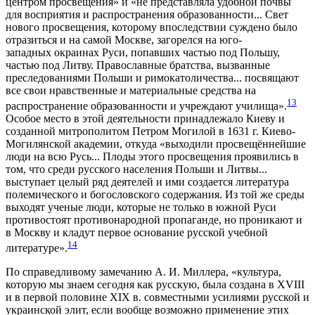
центром просвещения» и «не представляла удобной почвы
для восприятия и распространения образованности... Свет
нового просвещения, которому впоследствии суждено было
отразиться и на самой Москве, загорелся на юго-
западных окраинах Руси, попавших частью под Польшу,
частью под Литву. Православные братства, вызванные
преследованиями Польши и римокатоличества... посвящают
все свои нравственные и материальные средства на
13
распространение образованности и учреждают училища».
Особое место в этой деятельности принадлежало Киеву и
созданной митрополитом Петром Могилой в 1631 г. Киево-
Могилянской академии, откуда «выходили просвещённейшие
люди на всю Русь... Плоды этого просвещения проявились в
том, что среди русского населения Польши и Литвы...
выступает целый ряд деятелей и ими создается литература
полемического и богословского содержания. Из той же среды
выходят ученые люди, которые не только в южной Руси
противостоят противонародной пропаганде, но проникают и
в Москву и кладут первое основание русской учебной
14
литературе».
По справедливому замечанию А. И. Миллера, «культура,
которую мы знаем сегодня как русскую, была создана в XVIII
и в первой половине XIX в. совместными усилиями русской и
украинской элит, если вообще возможно применение этих