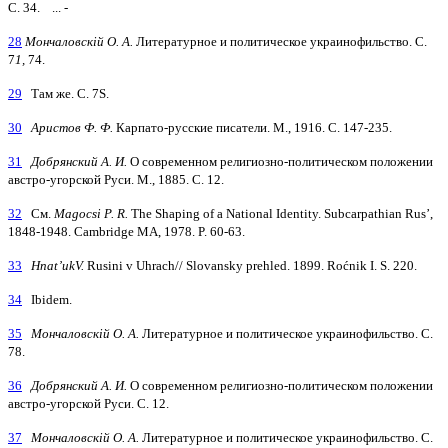
С. 34. ... -
28
Мончаловскій О. А.
Литературное и политическое украинофильство. С.
7
1,
74.
29
Там же. С. 7S.
30
Аристов Ф. Ф.
Карпато-русские писатели. М., 1916. С. 147-235.
31
Добрянский А. И.
О современном религиозно-политическом положении
австро-угорской Руси. М., 1885. С. 12.
32
См.
Magocsi Р. R.
The Shaping of a National Identity. Subcarpathian Rus’,
1848-1948. Cambridge MA, 1978. P. 60-63.
33
Hnat’ukV.
Rusini v Uhrach// Slovansky prehled. 1899. Roćnik I. S. 220.
34
Ibidem.
35
Мончаловскій О. А.
Литературное и политическое украинофильство. С.
78.
36
Добрянский А. И.
О современном религиозно-политическом положении
австро-угорской Руси. С. 12.
37
Мончаловскій О. А.
Литературное и политическое украинофильство. С.