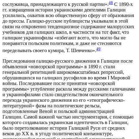
48
сослуживца, принадлежащего к русской партии».
С 1890-х
гг. извращения истории украинскими деятелями Галиции
усилились, охватив всю общественную сферу от образования
до прессы. Галицко-русские публицисты указывали в этой
связи на откровенно тенденциозное содержание малорусских
учебников для галицких школ, в частности на тот факт, что
галицкие украинофилы «избегают всего, что могло бы не
понравится польским политикам, и даже не стесняются
49
переделывать своего кумира, Т. Шевченко».
Преследования галицко-русского движения в Галиции после
объявления «новоэрской программы» в 1890 г. стали
генеральной репетицией широкомасштабных репрессий,
обрушившихся на галицких русофилов во время I Мировой
войны. Последовавшее после принятия «новоэрской
программы» углубление раскола между русскими галичанами
и украинофилами стало свидетельством окончательного
перехода украинского движения из его «этнографическо-
литературной» фазы на политические рельсы,
подготовленные Веной и польской администрацией
Галиции. Самой важной частью инструментария, с помощью
которого создавалась украинская идентичность в Галиции,
было перетолкование истории Галицкой Руси от средних
веков до XX в. в угоду политической конъюнктуре,