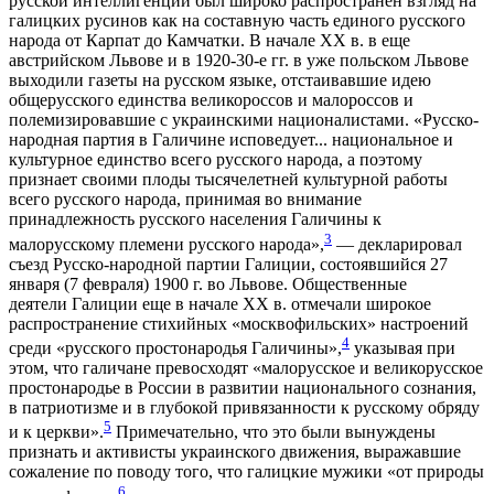
русской интеллигенции был широко распространен взгляд на
галицких русинов как на составную часть единого русского
народа от Карпат до Камчатки. В начале XX в. в еще
австрийском Львове и в 1920-30-е гг. в уже польском Львове
выходили газеты на русском языке, отстаивавшие идею
общерусского единства великороссов и малороссов и
полемизировавшие с украинскими националистами. «Русско-
народная партия в Галичине исповедует... национальное и
культурное единство всего русского народа, а поэтому
признает своими плоды тысячелетней культурной работы
всего русского народа, принимая во внимание
принадлежность русского населения Галичины к
3
малорусскому племени русского народа»,
— декларировал
съезд Русско-народной партии Галиции, состоявшийся 27
января (7 февраля) 1900 г. во Львове. Общественные
деятели Галиции еще в начале XX в. отмечали широкое
распространение стихийных «москвофильских» настроений
4
среди «русского простонародья Галичины»,
указывая при
этом, что галичане превосходят «малорусское и великорусское
простонародье в России в развитии национального сознания,
в патриотизме и в глубокой привязанности к русскому обряду
5
и к церкви».
Примечательно, что это были вынуждены
признать и активисты украинского движения, выражавшие
сожаление по поводу того, что галицкие мужики «от природы
6