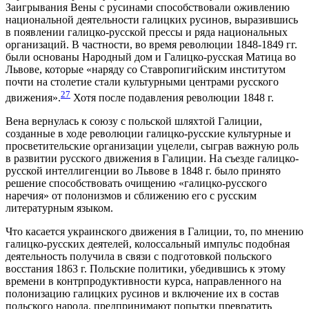
Заигрывания Вены с русинами способствовали оживлению
национальной деятельности галицких русинов, выразившись
в появлении галицко-русской прессы и ряда национальных
организаций. В частности, во время революции 1848-1849 гг.
были основаны Народный дом и Галицко-русская Матица во
Львове, которые «наряду со Ставропигийским институтом
почти на столетие стали культурными центрами русского
27
движения».
Хотя после подавления революции 1848 г.
Вена вернулась к союзу с польской шляхтой Галиции,
созданные в ходе революции галицко-русские культурные и
просветительские организации уцелели, сыграв важную роль
в развитии русского движения в Галиции. На съезде галицко-
русской интеллигенции во Львове в 1848 г. было принято
решение способствовать очищению «галицко-русского
наречия» от полонизмов и сближению его с русским
литературным языком.
Что касается украинского движения в Галиции, то, по мнению
галицко-русских деятелей, колоссальный импульс подобная
деятельность получила в связи с подготовкой польского
восстания 1863 г. Польские политики, убедившись к этому
времени в контрпродуктивности курса, направленного на
полонизацию галицких русинов и включение их в состав
польского народа, предпринимают попытки превратить