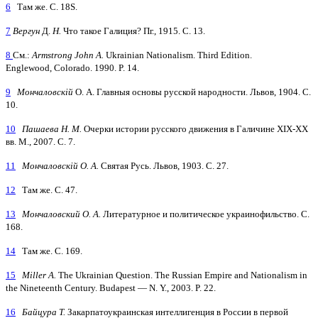
6
Там же. С. 18S.
7
Вергун
Д.
Н.
Что такое Галиция? Пг., 1915. С. 13.
8
См.:
Armstrong John A.
Ukrainian Nationalism. Third Edition.
Englewood, Colorado. 1990. P. 14.
9
Мончаловскій
О. А. Главныя основы русской народности. Львов, 1904. С.
10.
10
Пашаева Н. М.
Очерки истории русского движения в Галичине ХІХ-ХХ
вв. М., 2007. С. 7.
11
Мончаловскій О. А.
Святая Русь. Львов, 1903. С. 27.
12
Там же. С. 47.
13
Мончаловский О. А.
Литературное и политическое украинофильство. С.
168.
14
Там же. С. 169.
15
Miller А.
The Ukrainian Question. The Russian Empire and Nationalism in
the Nineteenth Century. Budapest — N. Y., 2003. P. 22.
16
Байцура T.
Закарпатоукраинская интеллигенция в России в первой