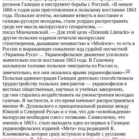
русинов Галиции в инструмент борьбы с Россией. «В начале
1860-х годов шли приготовления к польскому восстанию 1863
года. Польские агенты, желавшие втянуть в восстание и
галицко-русскую молодежь, стали усердно распространять
среди нее мысль малорусского сепаратизма, —
писал Мончаловский. — Для этой цели «Dziennik Literacki» и
другие польские издания печатали малорусские
стихотворения, дышавшие ненавистью к «Moskwie», то есть к
России и выражающие сожаление над судьбой несчастной
«Украины-Руси» ... Украинофильское движение усилилось
значительно после восстания 1863 года. В Галичину
нахлынули толпами польские эмигранты из России и,
28
замечательно, все они оказались ярыми украинофилами».
Польская администрация Галиции деятельно способствовала
трудоустройству польских эмигрантов — украинофилов в
местных общественных, научных и учебных заведениях,
где они старались воздействовать на умонастроения молодых
галичан. В частности, в это время начинает распространяться
мнение Ф. Духиньского о принципиальной разнице между
Южной и Северной Русью и о том, что для «освобождения»
малорусам необходим союз с поляками. Символично, что
именно в 1863 г. стало выходить одно из первых в Галиции
украинофильских изданий «Мета» под редакцией К.
Климковича, которое сразу вступило в борьбу с русскими