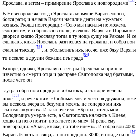
Ярослава, а затем – примирение Ярослава с новгородцами
:
В Новегороде же тогда Ярославъ кормяше Варягъ много,
бояся рати; и начаша Варязи насилие деяти на мужатых
женахъ. Ркоша новгородци: «Сего мы насилья не можемъ
смотрити»; и собрашася в нощь, исекоша Варягы в Поромоне
дворе; а князю Ярославу тогда в ту нощь сущу на Ракоме. И се
слышавъ, князь Ярославъ разгневася на гражаны, и собра вои
[53]
славны тысящу
, и, обольстивъ ихъ, исече, иже бяху Варягы
[54]
ти исекле; а друзии бежаша изъ града
Вскоре, однако, Ярославу от сестры Предславы пришли
известия о смерти отца и расправе Святополка над братьями,
после чего он
заутра собра новгородцовъ избытокъ, и сътвори вече на
[55]
поле
, и рече к ним: «Любимая моя и честная дружина, юже
вы исекохъ вчера въ безумии моемъ, не топерво ми ихъ
златомъ окупите». И тако рче имъ: «Братье, отець мои
Володимиръ умерлъ есть, а Святополкъ княжить в Киеве;
хощю на него поити; потягнете по мне». И реша ему
новгородци: «А мы, княже, по тобе идемъ». И собра вои 4000:
[56]
Варягъ бяшеть тысяща, а новгородцовъ 3000; и поиде на нь