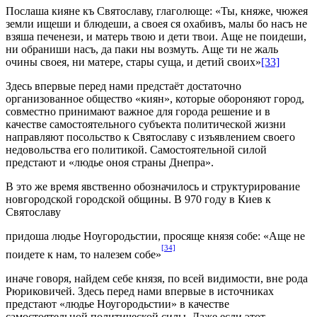
Послаша кияне къ Святославу, глаголюще: «Ты, княже, чюжея
земли ищеши и блюдеши, а своея ся охабивъ, малы бо насъ не
взяша печенези, и матерь твою и дети твои. Аще не поидеши,
ни обраниши насъ, да паки ны возмуть. Аще ти не жаль
очины своея, ни матере, стары суща, и детий своих»
[33]
Здесь впервые перед нами предстаёт достаточно
организованное общество «киян», которые обороняют город,
совместно принимают важное для города решение и в
качестве самостоятельного субъекта политической жизни
направляют посольство к Святославу с изъявлением своего
недовольства его политикой. Самостоятельной силой
предстают и «людье оноя страны Днепра».
В это же время явственно обозначилось и структурирование
новгородской городской общины. В 970 году в Киев к
Святославу
придоша людье Ноугородьстии, просяще князя собе: «Аще не
[34]
поидете к нам, то налезем собе»
иначе говоря, найдем себе князя, по всей видимости, вне рода
Рюриковичей. Здесь перед нами впервые в источниках
предстают «людье Ноугородьстии» в качестве
самостоятельной политической силы. Даже если этот