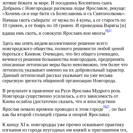
хотяше бежати за море. И посадникъ Коснятинъ сынъ
Добрынь с Новгородьци расекоша лодье Ярославле, рекуще:
«Хочемъ ся и еще бити съ Болеславомъ и съ Святополкомь».
:
Начаша скотъ събирати
от мужа по 4 кунъı, а от старостъ по
10 гривен, а от бояръ по 18 гривен. И приведоша Варягы [и]
[61]
вдаша имъ скотъ, и совокупи Ярославъ вои многы
Здесь мы опять видим коллективное решение всего
новгородского общества, полного решимости любой ценой
бороться с Киевом. Очевидно, что без общего (очевидно,
вечевого) решения большинства новгородцев, предпринять
описанные летописью меры было невозможно, тем более что
летописец указывает именно на их добровольный характер.
Данный летописный рассказ указывает на уже весьма
серьезную зрелость общинной организации Новгорода.
В результате в правление на Руси Ярослава Мудрого роль
Новгорода существенно усилилась, а его зависимость от
Киева ослабла (достаточно сказать, что и впоследствии
[62]
Ярослав немало времени проводил в этом городе
, он был
как бы второй столицей страны и опорой Ярослава).
К концу XI в. новгородцы уже прочно осваивают практику
изгнания из города неугодных им князей и приглашения тех,