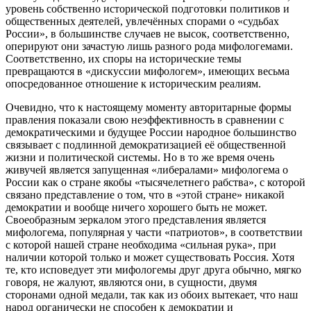
уровень собственно исторической подготовки политиков и
общественных деятелей, увлечённых спорами о «судьбах
России», в большинстве случаев не высок, соответственно,
оперируют они зачастую лишь разного рода мифологемами.
Соответственно, их споры на исторические темы
превращаются в «дискуссии мифологем», имеющих весьма
опосредованное отношение к историческим реалиям.
Очевидно, что к настоящему моменту авторитарные формы
правления показали свою неэффективность в сравнении с
демократическими и будущее России народное большинство
связывает с подлинной демократизацией её общественной
жизни и политической системы. Но в то же время очень
живучей является запущенная «либералами» мифологема о
России как о стране якобы «тысячелетнего рабства», с которой
связано представление о том, что в «этой стране» никакой
демократии и вообще ничего хорошего быть не может.
Своеобразным зеркалом этого представления является
мифологема, популярная у части «патриотов», в соответствии
с которой нашей стране необходима «сильная рука», при
наличии которой только и может существовать Россия. Хотя
те, кто исповедует эти мифологемы друг друга обычно, мягко
говоря, не жалуют, являются они, в сущности, двумя
сторонами одной медали, так как из обоих вытекает, что наш
народ органически не способен к демократии и