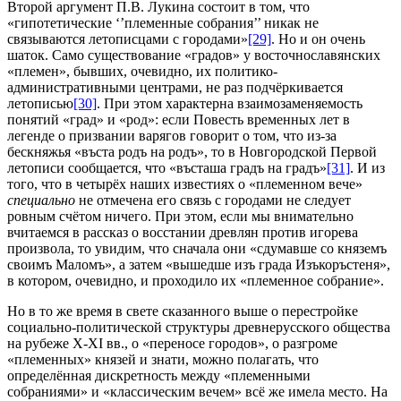
Второй аргумент П.В. Лукина состоит в том, что
«гипотетические ‘’племенные собрания’’ никак не
связываются летописцами с городами»
[29]
. Но и он очень
шаток. Само существование «градов» у восточнославянских
«племен», бывших, очевидно, их политико-
административными центрами, не раз подчёркивается
летописью
[30]
. При этом характерна взаимозаменяемость
понятий «град» и «род»: если Повесть временных лет в
легенде о призвании варягов говорит о том, что из-за
бескняжья «въста родъ на родъ», то в Новгородской Первой
летописи сообщается, что «въсташа градъ на градъ»
[31]
. И из
того, что в четырёх наших известиях о «племенном вече»
специально
не отмечена его связь с городами не следует
ровным счётом ничего. При этом, если мы внимательно
вчитаемся в рассказ о восстании древлян против игорева
произвола, то увидим, что сначала они «сдумавше со княземъ
своимъ Маломъ», а затем «вышедше изъ града Изъкоръстеня»,
в котором, очевидно, и проходило их «племенное собрание».
Но в то же время в свете сказанного выше о перестройке
социально-политической структуры древнерусского общества
на рубеже X-XI вв., о «переносе городов», о разгроме
«племенных» князей и знати, можно полагать, что
определённая дискретность между «племенными
собраниями» и «классическим вечем» всё же имела место. На