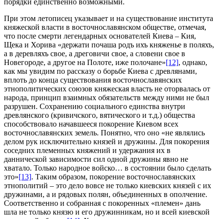
порядки единственно возможными.
При этом летописец указывает и на существование института
княжеской власти в восточнославянском обществе, отмечая,
что после смерти легендарных основателей Киева – Кия,
Щека и Хорива «держати почаша родъ ихъ княженье в поляхъ,
а в деревляхъ свое, а дреговичи свое, а словени свое в
Новегороде, а другое на Полоте, иже полочане»
[12]
, однако,
как мы увидим по рассказу о борьбе Киева с древлянами,
вплоть до конца существования восточнославянских
этнополитических союзов княжеская власть не оторвалась от
народа, принцип взаимных обязательств между ними не был
разрушен. Сохранению социального единства внутри
древлянского (кривичского, вятического и т.д.) общества
способствовало начавшееся покорение Киевом всех
восточнославянских земель. Понятно, что оно «не являлись
делом рук исключительно князей и дружины. Для покорения
соседних племенных княжений и удержания их в
даннической зависимости сил одной дружины явно не
хватало. Только народное войско… в состоянии было сделать
это»
[13]
. Таким образом, покорение восточнославянских
этнополитий – это дело вовсе не только киевских князей с их
дружинами, а и рядовых полян, объединенных в ополчение.
Соответственно и собранная с покоренных «племен» дань
шла не только князю и его дружинникам, но и всей киевской