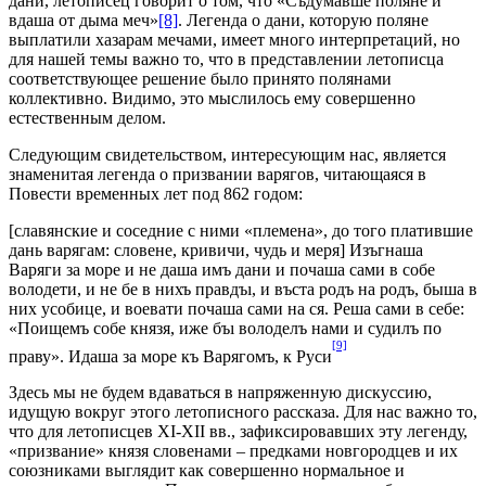
дани, летописец говорит о том, что «Съдумавше поляне и
вдаша от дыма меч»
[8]
. Легенда о дани, которую поляне
выплатили хазарам мечами, имеет много интерпретаций, но
для нашей темы важно то, что в представлении летописца
соответствующее решение было принято полянами
коллективно. Видимо, это мыслилось ему совершенно
естественным делом.
Следующим свидетельством, интересующим нас, является
знаменитая легенда о призвании варягов, читающаяся в
Повести временных лет под 862 годом:
[славянские и соседние с ними «племена», до того платившие
дань варягам: словене, кривичи, чудь и меря] Изъгнаша
Варяги за море и не даша имъ дани и почаша сами в собе
володети, и не бе в нихъ правдъı, и въста родъ на родъ, быша в
них усобице, и воевати почаша сами на ся. Реша сами в себе:
«Поищемъ собе князя, иже бъı володелъ нами и судилъ по
[9]
праву». Идаша за море къ Варягомъ, к Руси
Здесь мы не будем вдаваться в напряженную дискуссию,
идущую вокруг этого летописного рассказа. Для нас важно то,
что для летописцев XI-XII вв., зафиксировавших эту легенду,
«призвание» князя словенами – предками новгородцев и их
союзниками выглядит как совершенно нормальное и