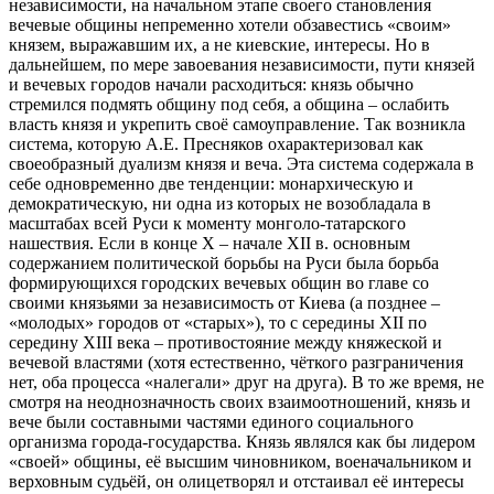
независимости, на начальном этапе своего становления
вечевые общины непременно хотели обзавестись «своим»
князем, выражавшим их, а не киевские, интересы. Но в
дальнейшем, по мере завоевания независимости, пути князей
и вечевых городов начали расходиться: князь обычно
стремился подмять общину под себя, а община – ослабить
власть князя и укрепить своё самоуправление. Так возникла
система, которую А.Е. Пресняков охарактеризовал как
своеобразный дуализм князя и веча. Эта система содержала в
себе одновременно две тенденции: монархическую и
демократическую, ни одна из которых не возобладала в
масштабах всей Руси к моменту монголо-татарского
нашествия. Если в конце Х – начале XII в. основным
содержанием политической борьбы на Руси была борьба
формирующихся городских вечевых общин во главе со
своими князьями за независимость от Киева (а позднее –
«молодых» городов от «старых»), то с середины XII по
середину XIII века – противостояние между княжеской и
вечевой властями (хотя естественно, чёткого разграничения
нет, оба процесса «налегали» друг на друга). В то же время, не
смотря на неоднозначность своих взаимоотношений, князь и
вече были составными частями единого социального
организма города-государства. Князь являлся как бы лидером
«своей» общины, её высшим чиновником, военачальником и
верховным судьёй, он олицетворял и отстаивал её интересы