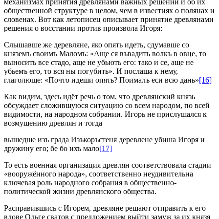
механизмах принятия древлянами важных решений и об их
общественной структуре в целом, чем в известиях о полянах и
словенах. Вот как летописец описывает принятие древлянами
решения о восстании против произвола Игоря:
Слышавше же деревляне, яко опять идеть, сдумавше со
княземъ своимъ Маломъ: «Аще ся въвадить волкъ в овце, то
выносить все стадо, аще не убьють его: тако и се, аще не
убьемъ его, то вся ны погубить». И послаша к нему,
глаголюще: «Почто идеши опять? Поималъ еси всю дань»
[16]
Как видим, здесь идёт речь о том, что древлянский князь
обсуждает сложившуюся ситуацию со всем народом, по всей
видимости, на народном собрании. Игорь не прислушался к
возмущению древлян и тогда
вышедше изъ града Изъкоръстеня деревлене убиша Игоря и
дружину его; бе бо ихъ мало
[17]
То есть военная организация древлян соответствовала стадии
«вооружённого народа», соответственно неудивительна
ключевая роль народного собрания в общественно-
политической жизни древлянского общества.
Расправившись с Игорем, древляне решают отправить к его
вдове Ольге сватов с предложением выйти замуж за их князя