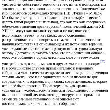
употреблён собственно термин «вече», из чего исследователь
заключает, что «это понятие по отношению к ‘’племенам’’
не
употреблялось сознательно
(курсив П.В. Лукина – М.Ж.)».
Мы бы не рискнули на основании всего четырёх известий
делать такой радикальный вывод, так как так как
совершенно
одинаковые
явления древнерусской политической жизни XII-
XIII вв. могут как называться, так и не называться в
источниках «вечем» и нет каких-либо оснований
разграничивать их и говорить о том, что в зависимости от
наличия/отсутствия в описывающем их источнике термина
«вече» данные явления имели разную институциональную
основу. Достаточно сказать о том, что при описании
одного и
того же события
в одних летописях слово «вече» может
[28]
употребляться, в то время как в других мы его не находим
.
И в большинстве случаев применительно к народным
собраниям «классического» времени летописцы не применяли
термин «вече», что и не удивительно: они писали не для
современных историков, а для своих современников, которым
итак всё было понятно. Такие термины как «ръша»,
«сдумавше», «собрашася» летописцы традиционно применяли
именно к вечевой деятельности древнерусских горожан и
этими же самыми терминами они описывают
восточнославянские «племенные собрания».