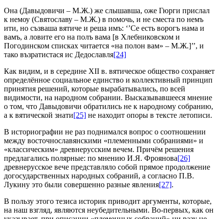
Она (Давыдовичи – М.Ж.) же слышавша, оже Гюрги прислал
к немоу (Святославу – М.Ж.) в помочь, и не сместа по немъ
ити, но съзваша вятиче и реша имъ: ‘’Се есть ворогъ нама и
вамъ, а ловите его на полъ вама [в Хлебниковском и
Погодинском списках читается «на полон вам» – М.Ж.]’’, и
тако възратистася ис Дедославля
[24]
Как видим, и в середине XII в. вятическое общество сохраняет
определённое социальное единство и коллективный принцип
принятия решений, которые вырабатывались, по всей
видимости, на народном собрании. Высказывавшееся мнение
о том, что Давыдовичи обратились не к народному собранию,
а к вятической знати
[25]
не находит опоры в тексте летописи.
В историографии не раз поднимался вопрос о соотношении
между восточнославянскими «племенными собраниями» и
«классическим» древнерусским вечем. Причём решения
предлагались полярные: по мнению И.Я. Фроянова
[26]
древнерусское вече представляло собой прямое продолжение
догосударственных народных собраний, а согласно П.В.
Лукину это были совершенно разные явления
[27]
.
В пользу этого тезиса историк приводит аргументы, которые,
на наш взгляд, являются неубедительными. Во-первых, как он
указывает, при описании «племенных собраний» ни разу не