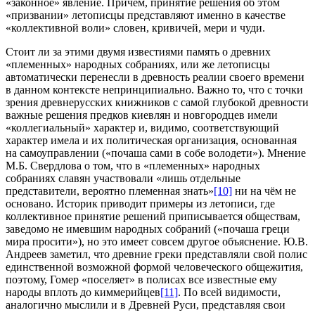
«законное» явление. Причем, принятие решения об этом
«призвании» летописцы представляют именно в качестве
«коллективной воли» словен, кривичей, мери и чуди.
Стоит ли за этими двумя известиями память о древних
«племенных» народных собраниях, или же летописцы
автоматически перенесли в древность реалии своего времени
в данном контексте непринципиально. Важно то, что с точки
зрения древнерусских книжников с самой глубокой древности
важные решения предков киевлян и новгородцев имели
«коллегиальный» характер и, видимо, соответствующий
характер имела и их политическая организация, основанная
на самоуправлении («почаша сами в собе володети»). Мнение
М.Б. Свердлова о том, что в «племенных» народных
собраниях славян участвовали «лишь отдельные
представители, вероятно племенная знать»
[10]
ни на чём не
основано. Историк приводит примеры из летописи, где
коллективное принятие решений приписывается обществам,
заведомо не имевшим народных собраний («почаша греци
мира просити»), но это имеет совсем другое объяснение. Ю.В.
Андреев заметил, что древние греки представляли свой полис
единственной возможной формой человеческого общежития,
поэтому, Гомер «поселяет» в полисах все известные ему
народы вплоть до киммерийцев
[11]
. По всей видимости,
аналогично мыслили и в Древней Руси, представляя свои