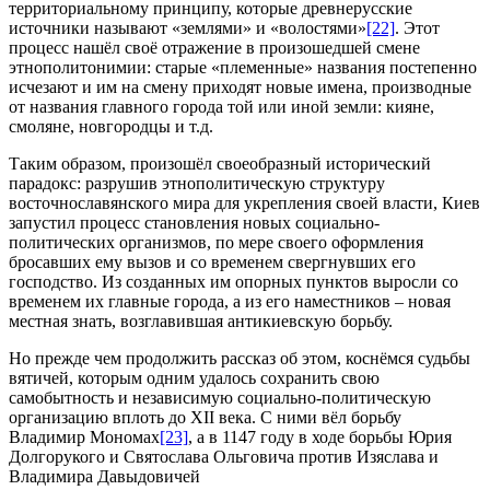
территориальному принципу, которые древнерусские
источники называют «землями» и «волостями»
[22]
. Этот
процесс нашёл своё отражение в произошедшей смене
этнополитонимии: старые «племенные» названия постепенно
исчезают и им на смену приходят новые имена, производные
от названия главного города той или иной земли: кияне,
смоляне, новгородцы и т.д.
Таким образом, произошёл своеобразный исторический
парадокс: разрушив этнополитическую структуру
восточнославянского мира для укрепления своей власти, Киев
запустил процесс становления новых социально-
политических организмов, по мере своего оформления
бросавших ему вызов и со временем свергнувших его
господство. Из созданных им опорных пунктов выросли со
временем их главные города, а из его наместников – новая
местная знать, возглавившая антикиевскую борьбу.
Но прежде чем продолжить рассказ об этом, коснёмся судьбы
вятичей, которым одним удалось сохранить свою
самобытность и независимую социально-политическую
организацию вплоть до XII века. С ними вёл борьбу
Владимир Мономах
[23]
, а в 1147 году в ходе борьбы Юрия
Долгорукого и Святослава Ольговича против Изяслава и
Владимира Давыдовичей