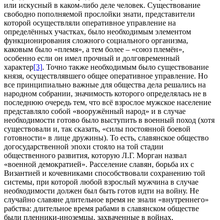
или искусный в каком-либо деле человек. Существование
свободно пополняемой прослойки знати, представители
которой осуществляли оперативное управление на
определённых участках, было необходимым элементом
функционирования сложного социального организма,
каковым было «племя», а тем более – «союз племён»,
особенно если он имел прочный и долговременный
характер
[3]
. Точно также необходимым было существование
князя, осуществлявшего общее оперативное управление. Но
все принципиально важные для общества дела решались на
народном собрании, значимость которого определялась не в
последнюю очередь тем, что всё взрослое мужское население
представляло собой «вооружённый народ» и в случае
необходимости готово было выступить в военный поход (хотя
существовали и, так сказать, «силы постоянной боевой
готовности» в лице дружины). То есть, славянское общество
догосударственной эпохи стояло на той стадии
общественного развития, которую Л.Г. Морган назвал
«военной демократией». Расселение славян, борьба их с
Византией и кочевниками способствовали сохранению той
системы, при которой любой взрослый мужчина в случае
необходимости должен был быть готов идти на войну. Не
случайно славяне длительное время не знали «внутреннего»
рабства: длительное время рабами в славянском обществе
были пленники-иноземцы, захваченные в войнах,