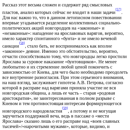
Рассказ этот весьма сложен и содержит ряд смысловых
[57]
пластов, анализ которых сейчас не входит в наши задачи
.
Для нас важно то, что в данном летописном повествовании
впервые угадывается разделение коллективных социально-
политических акций новгородцев на «законные» и
«незаконные»: нападение на ярославовых варягов, вероятно,
имело характер спонтанного «бунта» и не имело вечевой
[58]
санкции
, стало бать, не воспринималось как вполне
«законное» деяние. Именно это обстоятельство, вероятно,
отчасти способствовало тому, что новгородцы легко простили
Ярослава за суровое наказание «бунтовщиков». Не менее
любопытно и их стремление любой ценой покончить с
зависимостью от Киева, для чего было необходимо преодолеть
все внутренние разногласия. При этом серьезного внимания,
на наш взгляд, заслуживает гипотеза А.В. Петрова, согласно
которой в расправе над варягами приняла участие не вся
новгородская община, а лишь ее часть – старая «родовая
аристократия», не заинтересованная в полном разрыве с
Киевом и тем противостоящая интересам формирующегося
[59]
новгородского народовластия
, а потому и не могущая
заручиться поддержкой веча, ведь в пассаже о «мести
Ярослава» сказано лишь о его расправе над «воев славных
тысячей»/«нарочитыми мужами», которые, видимо, и