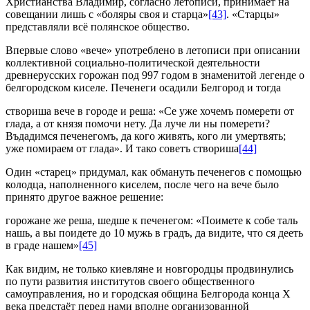
Христианства Владимир, согласно летописи, принимает на
совещании лишь с «боляры своя и старца»
[43]
. «Старцы»
представляли всё полянское общество.
Впервые слово «вече» употреблено в летописи при описании
коллективной социально-политической деятельности
древнерусских горожан под 997 годом в знаменитой легенде о
белгородском киселе. Печенеги осадили Белгород и тогда
створиша вече в городе и реша: «Се уже хочемъ померети от
глада, а от князя помочи нету. Да луче ли ны померети?
Въдадимся печенегомъ, да кого живять, кого ли умертвять;
уже помираем от глада». И тако советъ створиша
[44]
Один «старец» придумал, как обмануть печенегов с помощью
колодца, наполненного киселем, после чего на вече было
принято другое важное решение:
горожане же реша, шедше к печенегом: «Поимете к собе таль
нашь, а вы поидете до 10 мужь в градъ, да видите, что ся дееть
в граде нашем»
[45]
Как видим, не только киевляне и новгородцы продвинулись
по пути развития институтов своего общественного
самоуправления, но и городская община Белгорода конца Х
века предстаёт перед нами вполне организованной