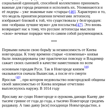
социальной единицей, способной коллективно принимать
важные для города решения и исполнять их. Упоминаются и
её лидеры – уже знакомые нам «старцы»
[46]
. Характерно и то,
что модель принятия решения печенегами летописец
изображает близкой к той, что существовала у белгородцев:
они «избраша лучшие мужи» для посольства
[47]
. Это вновь
возвращает нас к тому, что русские летописцы мыслили
«свои» вечевые порядки чем-то самим собой разумеющимся.
***
Первыми начали свою борьбу за независимость от Киева
новгородцы. К тому времени старые «племенные» князья
были ликвидированы уже практически повсюду и Владимир
сажает своих сыновей в качестве наместников по всем
[48]
основным городам Руси. Так в Новгороде князем
оказывается сначала Вышеслав, а после его смерти
[49]
Ярослав
, при котором недовольство новгородской общины
своей зависимостью от Киева впервые отчетливо
выплеснулось наружу. В 1014 году
Ярославу же сущю Новегороде и оурокомь дающю Кыеву две
тысяче гривне от года до года, а тысячю Новегороде гридемъ
раздаваху. А тако даяху [вси] посадници Новъгородьстии, а