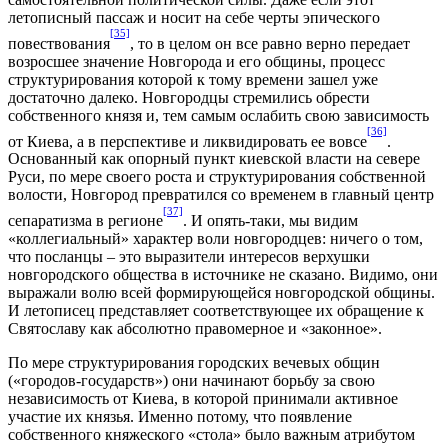
летописный пассаж и носит на себе черты эпического
[35]
повествования
, то в целом он все равно верно передает
возросшее значение Новгорода и его общины, процесс
структурирования которой к тому времени зашел уже
достаточно далеко. Новгородцы стремились обрести
собственного князя и, тем самым ослабить свою зависимость
[36]
от Киева, а в перспективе и ликвидировать ее вовсе
.
Основанный как опорный пункт киевской власти на севере
Руси, по мере своего роста и структурирования собственной
волости, Новгород превратился со временем в главный центр
[37]
сепаратизма в регионе
. И опять-таки, мы видим
«коллегиальный» характер воли новгородцев: ничего о том,
что посланцы – это выразители интересов верхушки
новгородского общества в источнике не сказано. Видимо, они
выражали волю всей формирующейся новгородской общины.
И летописец представляет соответствующее их обращение к
Святославу как абсолютно правомерное и «законное».
По мере структурирования городских вечевых общин
(«городов-государств») они начинают борьбу за свою
независимость от Киева, в которой принимали активное
участие их князья. Именно потому, что появление
собственного княжеского «стола» было важным атрибутом