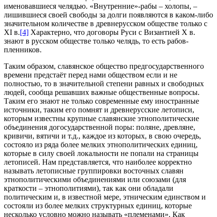
именовавшиеся челядью. «Внутренние»-рабы – холопы, –
лишившиеся своей свободы за долги появляются в каком-либо
значительном количестве в древнерусском обществе только с
XI в.
[4]
Характерно, что договоры Руси с Византией Х в.
знают в русском обществе только челядь, то есть рабов-
пленников.
Таким образом, славянское общество предгосударственного
времени предстаёт перед нами обществом если и не
полностью, то в значительной степени равных и свободных
людей, сообща решавших важные общественные вопросы.
Таким его знают не только современные ему иностранные
источники, таким его помнят и древнерусские летописи,
которым известны крупные славянские этнополитические
объединения догосударственной поры: поляне, древляне,
кривичи, вятичи и т.д., каждое из которых, в свою очередь,
состояло из ряда более мелких этнополитических единиц,
которые в силу своей локальности не попали на страницы
летописей. Нам представляется, что наиболее корректно
называть летописные группировки восточных славян
этнополитическими объединениями или союзами (для
краткости – этнополитиями), так как они обладали
политическим и, в известной мере, этническим единством и
состояли из более мелких структурных единиц, которые
несколько условно можно называть «племенами». Как