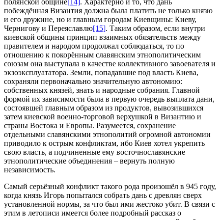
полянской общине
[14]
. Характерно и то, что дань
побеждённая Византия должна была платить не только князю
и его дружине, но и главным городам Киевщины: Киеву,
Чернигову и Переяславлю
[15]
. Таким образом, если внутри
киевской общины принцип взаимных обязательств между
правителем и народом продолжал соблюдаться, то по
отношению к покорённым славянским этнополитическим
союзам она выступала в качестве коллективного завоевателя и
экзоэксплуататора. Земли, попадавшие под власть Киева,
сохраняли первоначально значительную автономию:
собственных князей, знать и народные собрания. Главной
формой их зависимости была в первую очередь выплата дани,
состоявшей главным образом из продуктов, вывозившихся
затем киевской военно-торговой верхушкой в Византию и
страны Востока и Европы. Разумеется, сохранение
отдельными славянскими этнополитий огромной автономии
приводило к острым конфликтам, ибо Киев хотел укрепить
свою власть, а подчиненные ему восточнославянские
этнополитические объединения – вернуть полную
независимость.
Самый серьёзный конфликт такого рода произошёл в 945 году,
когда князь Игорь попытался собрать дань с древлян сверх
установленной нормы, за что был ими жестоко убит. В связи с
этим в летописи имеется более подробный рассказ о