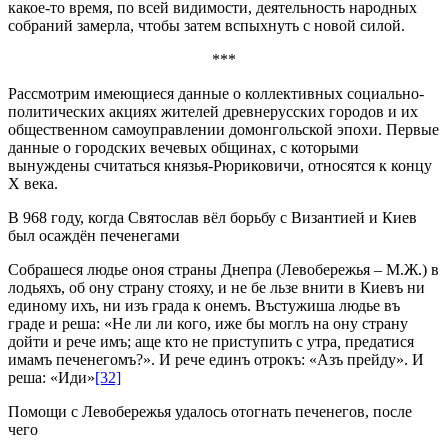
какое-то время, по всей видимости, деятельность народных
собраний замерла, чтобы затем вспыхнуть с новой силой.
***
Рассмотрим имеющиеся данные о коллективных социально-
политических акциях жителей древнерусских городов и их
общественном самоуправлении домонгольской эпохи. Первые
данные о городских вечевых общинах, с которыми
вынуждены считаться князья-Рюриковичи, относятся к концу
X века.
В 968 году, когда Святослав вёл борьбу с Византией и Киев
был осаждён печенегами
Собрашеся людье оноя страны Днепра (Левобережья – М.Ж.) в
лодьяхъ, об ону страну стояху, и не бе льзe внити в Киевъ ни
единому ихъ, ни изъ града к онемъ. Въстужиша людье въ
градe и реша: «Не ли ли кого, иже бы моглъ на ону страну
дойти и рече имъ; аще кто не приступить с утра
,
предатися
имамъ печенегомъ?». И рече единъ отрокъ: «Азъ прейду». И
реша: «Иди»
[32]
Помощи с Левобережья удалось отогнать печенегов, после
чего