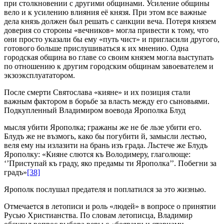
при столкновении с другими общинами. Усиление общины
вело и к усилению влияния её князя. При этом все важные
дела князь должен был решать с санкции веча. Потеря князем
доверия со стороны «вечников» могла привести к тому, что
они просто указали бы ему «путь чист» и пригласили другого,
готового больше прислушиваться к их мнению. Одна
городская община во главе со своим князем могла выступать
по отношению к другим городским общинам завоевателем и
экзоэксплуататором.
После смерти Святослава «кияне» и их позиция стали
важным фактором в борьбе за власть между его сыновьями.
Подкупленный Владимиром воевода Ярополка Блуд
мысля убити Ярополка; гражаны же не бе льзе убити его.
Блудъ же не възмогь, како бы погубити й, замысли лестью,
веля ему ны излазити на брань изъ града. Льстече же Блудъ
Ярополку: «Кияне слются къ Володимеру, глаголюще:
‘’Приступай къ граду, яко предамы ти Ярополка’’. Побегни за
градъ»
[38]
Ярополк послушал предателя и поплатился за это жизнью.
Отмечается в летописи и роль «людей» в вопросе о принятии
Русью Христианства. По словам летописца, Владимир