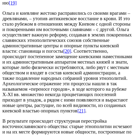
ню
[19]
Ольга и киевляне жестоко расправились со своими врагами –
древлянами, – утопив антикиевское восстание в крови. И это
стало рубежом в отношениях между Киевом с одной стороны
и покоренными им восточными славянами – с другой. Ольга
осуществляет важную реформу, создавая в землях покоренных
славянских этнополитических союзов собственные
административные центры и опорные пункты киевской
власти: становища и погосты
[20]
. Соответственно,
происходит постепенное замещение киевскими наместниками
и их административным аппаратом местных князей и знати,
которые либо физически истребляются, либо рвут с местным
обществом и входят в состав киевской администрации, а
также подавление народных собраний уровня этнополитий.
Археологическое отражение эти процессы нашли в так
называемом «переносе городов», в ходе которого на рубеже
X-XI вв. множество некогда процветающих поселений
приходит в упадок, а рядом с ними появляются и вырастают
новые центры, растущие, по всей видимости, из созданных
киевской властью опорных пунктов
[21]
.
В результате происходит структурная перестройка
восточнославянского общества: старые этнополитии исчезают
и на их месте формируются новые общности, построенные по