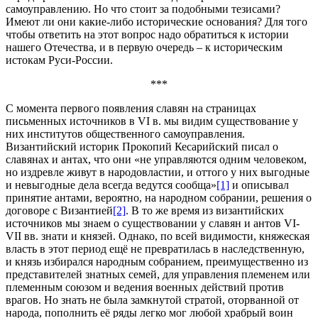
самоуправлению. Но что стоит за подобными тезисами?
Имеют ли они какие-либо исторические основания? Для того
чтобы ответить на этот вопрос надо обратиться к истории
нашего Отечества, и в первую очередь – к историческим
истокам Руси-России.
***
С момента первого появления славян на страницах
письменных источников в VI в. мы видим существование у
них институтов общественного самоуправления.
Византийский историк Прокопий Кесарийский писал о
славянах и антах, что они «не управляются одним человеком,
но издревле живут в народовластии, и оттого у них выгодные
и невыгодные дела всегда ведутся сообща»
[1]
и описывал
принятие антами, вероятно, на народном собрании, решения о
договоре с Византией
[2]
. В то же время из византийских
источников мы знаем о существовании у славян и антов VI-
VII вв. знати и князей. Однако, по всей видимости, княжеская
власть в этот период ещё не превратилась в наследственную,
и князь избирался народным собранием, преимущественно из
представителей знатных семей, для управления племенем или
племенным союзом и ведения военных действий против
врагов. Но знать не была замкнутой стратой, оторванной от
народа, пополнить её ряды легко мог любой храбрый воин