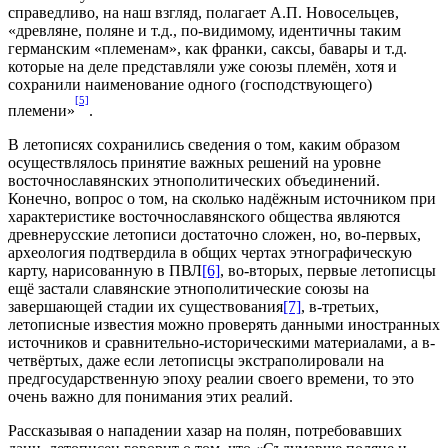
справедливо, на наш взгляд, полагает А.П. Новосельцев,
«древляне, поляне и т.д., по-видимому, идентичны таким
германским «племенам», как франки, саксы, бавары и т.д.
которые на деле представляли уже союзы племён, хотя и
сохранили наименование одного (господствующего)
[5]
племени»
.
В летописях сохранились сведения о том, каким образом
осуществлялось принятие важных решений на уровне
восточнославянских этнополитических объединений.
Конечно, вопрос о том, на сколько надёжным источником при
характеристике восточнославянского общества являются
древнерусские летописи достаточно сложен, но, во-первых,
археология подтвердила в общих чертах этнографическую
карту, нарисованную в ПВЛ
[6]
, во-вторых, первые летописцы
ещё застали славянские этнополитические союзы на
завершающей стадии их существования
[7]
, в-третьих,
летописные известия можно проверять данными иностранных
источников и сравнительно-историческими материалами, а в-
четвёртых, даже если летописцы экстраполировали на
предгосударственную эпоху реалии своего времени, то это
очень важно для понимания этих реалий.
Рассказывая о нападении хазар на полян, потребовавших