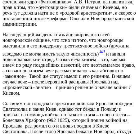
составляли ядро «бунтовщиков». А.В. Петров, на наш взгляд,
прав в том, что «бунтовщики» были связаны с Киевом, но
речь тут должна идти не о «родовой аристократии», а скорее о
поставленной после «реформы Ольги» в Новгороде киевской
администрации.
На следующий же день князь апеллировал ко всей
новгородской общине, что ясно из того, что новгородцы
выставили в его поддержку трехтысячное войско (дружина
[60]
заведомо не могла иметь такую численность)
и наняли
новый варяжский отряд. Созыв веча князем – это, как мы
знаем по ряду позднейших известий, его неотъемлемое право,
а созванное князем вече рассматривалось как абсолютно
«законное». Такой же статус имели и его решения. В нашем
случае вече – после вероятной расправы Ярослава над
«прокиевской» знатью – приняло решение о начале войны с
Киевом.
Со своим новгородско-варяжским войском Ярослав победил
Святополка и занял Киев, однако тот бежал в Польшу и
призвал на помощь войска польского князя – своего тестя –
Болеслава Храброго (992-1025), который пошел войной на
Ярослава, разгромил его и вновь посадил в Киеве
Святополка. После этого Ярослав бежал в Новгород, откуда