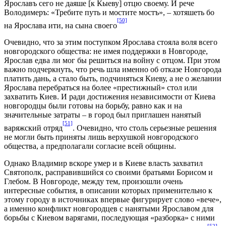
Ярославъ сего не даяше [к Кыеву] отцю своему. И рече
Володимеръ: «Требите путь и мостите мостъ», – хотяшеть бо
[50]
на Ярослава ити, на сына своего
Очевидно, что за этим поступком Ярослава стояла воля всего
новгородского общества: не имея поддержки в Новгороде,
Ярослав едва ли мог бы решиться на войну с отцом. При этом
важно подчеркнуть, что речь шла именно об отказе Новгорода
платить дань, а стало быть, подчиняться Киеву, а не о желании
Ярослава перебраться на более «престижный» стол или
захватить Киев. И ради достижения независимости от Киева
новгородцы были готовы на борьбу, равно как и на
значительные затраты – в город был приглашен нанятый
[51]
варяжский отряд
. Очевидно, что столь серьезные решения
не могли быть приняты лишь верхушкой новгородского
общества, а предполагали согласие всей общины.
Однако Владимир вскоре умер и в Киеве власть захватил
Святополк, расправившийся со своими братьями Борисом и
Глебом. В Новгороде, между тем, произошли очень
интересные события, в описании которых применительно к
этому городу в источниках впервые фигурирует слово «вече»,
а именно конфликт новгородцев с нанятыми Ярославом для
борьбы с Киевом варягами, последующая «разборка» с ними
[52]