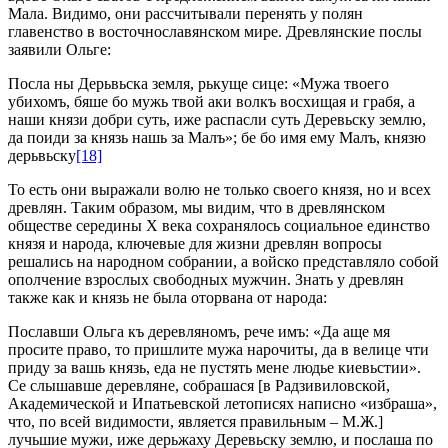
Мала. Видимо, они рассчитывали перенять у полян
главенство в восточнославянском мире. Древлянские послы
заявили Ольге:
Посла ны Дерьвьска земля, рькуще сице: «Мужа твоего
убихомъ, бяше бо мужь твой аки волкъ восхищая и грабя, а
наши князи добри суть, иже распасли суть Деревьску землю,
да поиди за князь нашь за Малъ»; бе бо имя ему Малъ, князю
дерьвьску
[18]
То есть они выражали волю не только своего князя, но и всех
древлян. Таким образом, мы видим, что в древлянском
обществе середины Х века сохранялось социальное единство
князя и народа, ключевые для жизни древлян вопросы
решались на народном собрании, а войско представляло собой
ополчение взрослых свободных мужчин. Знать у древлян
также как и князь не была оторвана от народа:
Пославши Ольга къ деревляномъ, рече имъ: «Да аще мя
просите право, то пришлите мужа нарочиты, да в велице чти
приду за вашь князь, еда не пустять мене людье киевьстии».
Се слышавше деревляне, собрашася [в Радзивиловской,
Академической и Ипатьевской летописях написно «избраша»,
что, по всей видимости, является правильным – М.Ж.]
лучьшие мужи, иже дерьжаху Деревьску землю, и послаша по