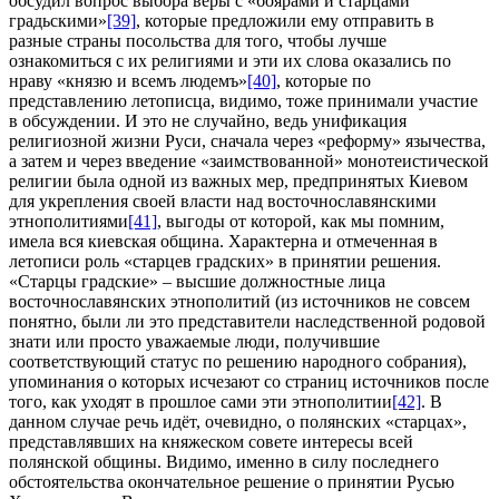
обсудил вопрос выбора веры с «боярами и старцами
градьскими»
[39]
, которые предложили ему отправить в
разные страны посольства для того, чтобы лучше
ознакомиться с их религиями и эти их слова оказались по
нраву «князю и всемъ людемъ»
[40]
, которые по
представлению летописца, видимо, тоже принимали участие
в обсуждении. И это не случайно, ведь унификация
религиозной жизни Руси, сначала через «реформу» язычества,
а затем и через введение «заимствованной» монотеистической
религии была одной из важных мер, предпринятых Киевом
для укрепления своей власти над восточнославянскими
этнополитиями
[41]
, выгоды от которой, как мы помним,
имела вся киевская община. Характерна и отмеченная в
летописи роль «старцев градских» в принятии решения.
«Старцы градские» – высшие должностные лица
восточнославянских этнополитий (из источников не совсем
понятно, были ли это представители наследственной родовой
знати или просто уважаемые люди, получившие
соответствующий статус по решению народного собрания),
упоминания о которых исчезают со страниц источников после
того, как уходят в прошлое сами эти этнополитии
[42]
. В
данном случае речь идёт, очевидно, о полянских «старцах»,
представлявших на княжеском совете интересы всей
полянской общины. Видимо, именно в силу последнего
обстоятельства окончательное решение о принятии Русью