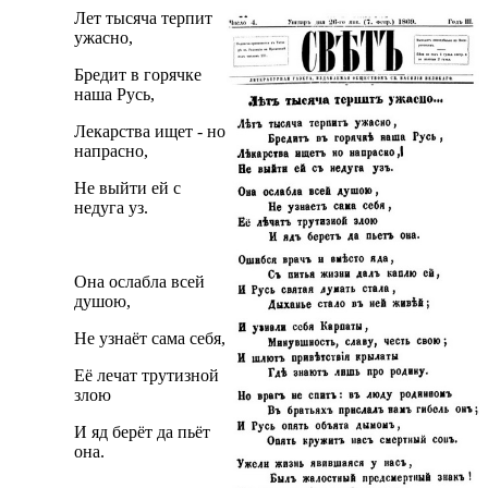
Лет тысяча терпит
ужасно,
Бредит в горячке
наша Русь,
Лекарства ищет - но
напрасно,
Не выйти ей с
недуга уз.
Она ослабла всей
душою,
Не узнаёт сама себя,
Её лечат трутизной
злою
И яд берёт да пьёт
она.