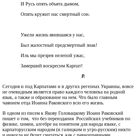
И Русь опять объята дымом,
Опять кружит нас смертный сон.
Ужели жизнь явившаяся у нас,
Был жалостный предсмертный знак!
Иль мы презрев нелепой ужас,
Замерший воскресим Карпат!
Р.
Сегодня и под Карпатами и в других регеонах Украины, вовсе
не очевидным является право каждого человека на родной
язык, а также и образование на нем. Что было главным
чаянием отца Иоанна Раковского всю его жизнь.
В одном из писем к Якову Головацкому Иоанн Раковский
пишет о том, что без переиздания Российских учебников по
физике, химии, алгебре на понятном для народа языке, с
карпаторусским народом (и галицким и угро-русским) никто
и никогда не будит считаться, как с равноправными