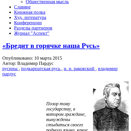
Общественная мысль
Славяне
Книжная полка
Худ. литература
Конференции
Разделы партнеров
Журнал "Аспект"
«Бредит в горячке наша Русь»
Опубликовано: 10 марта 2015
Автор: Владимир Пардус
русины
,
подкарпатская русь
,
и. и. раковский
,
владимир
пардус
Позор тому
государству, в
котором граждане,
вынуждены
стыдиться своего
родного языка, какие