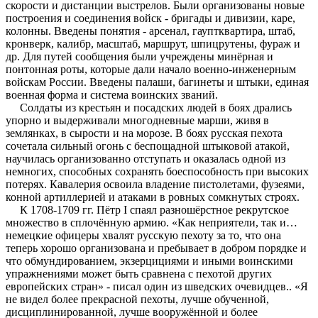
скорости и дистанции выстрелов. Были организованы новые
построения и соединения войск - бригады и дивизии, каре,
колонны. Введены понятия - арсенал, гауптквартира, штаб,
кронверк, калибр, масштаб, маршрут, шпицрутены, фураж и
др. Для путей сообщения были учреждены минёрная и
понтонная роты, которые дали начало военно-инженерным
войскам России. Введены палаши, багинеты и штыки, единая
военная форма и система воинских званий.
Солдаты из крестьян и посадских людей в боях дрались
упорно и выдерживали многодневные марши, живя в
землянках, в сырости и на морозе. В боях русская пехота
сочетала сильный огонь с беспощадной штыковой атакой,
научилась организованно отступать и оказалась одной из
немногих, способных сохранять боеспособность при высоких
потерях. Кавалерия освоила владение пистолетами, фузеями,
конной артиллерией и атаками в ровных сомкнутых строях.
К 1708-1709 гг. Пётр I спаял разношёрстное рекрутское
множество в сплочённую армию. «Как неприятели, так и…
немецкие офицеры хвалят русскую пехоту за то, что она
теперь хорошо организована и пребывает в добром порядке и
что обмундированием, экзерцициями и иными воинскими
упражнениями может быть сравнена с пехотой других
европейских стран» - писал один из шведских очевидцев.. «Я
не видел более прекрасной пехоты, лучше обученной,
дисциплинированной, лучше вооружённой и более