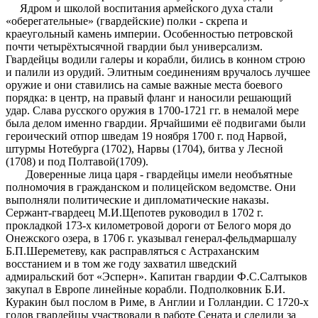
Ядром и школой воспитания армейского духа стали
«оберегательные» (гвардейские) полки - скрепа и
краеугольный камень империи. Особенностью петровской
почти четырёхтысячной гвардии был универсализм.
Гвардейцы водили галеры и корабли, бились в конном строю
и палили из орудий. Элитным соединениям вручалось лучшее
оружие и они ставились на самые важные места боевого
порядка: в центр, на правый фланг и наносили решающий
удар. Слава русского оружия в 1700-1721 гг. в немалой мере
была делом именно гвардии. Ярчайшими её подвигами были
героический отпор шведам 19 ноября 1700 г. под Нарвой,
штурмы Нотебурга (1702), Нарвы (1704), битва у Лесной
(1708) и под Полтавой(1709).
Доверенные лица царя - гвардейцы имели необъятные
полномочия в гражданском и полицейском ведомстве. Они
выполняли политические и дипломатические наказы.
Сержант-гвардеец М.И.Щепотев руководил в 1702 г.
прокладкой 173-х километровой дороги от Белого моря до
Онежского озера, в 1706 г. указывал генерал-фельдмаршалу
Б.П.Шереметеву, как расправляться с Астраханским
восстанием и в том же году захватил шведский
адмиральский бот «Эсперн». Капитан гвардии Ф.С.Салтыков
закупал в Европе линейные корабли. Подполковник Б.И.
Куракин был послом в Риме, в Англии и Голландии. С 1720-х
годов гвардейцы участвовали в работе Сената и следили за