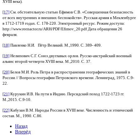
XVIII века).
[17]
См. обстоятельную статью Ефимов С.В. «Совершенная безопасность
от всех внутренних и внешних беспокойств». Русская армия в Мекленбурге
в 1712-1719 годах. С. 178-220. Электронный ресурс. Режим доступа:
http://www.reenactor.ru/ARH/PDF/Efimov_20.pdf Дата обращения 26
февраля.
[18]
Павленко Н.И. Пётр Великий. М.,1990. С. 389- 409.
[19]
Нелипович С.Г. Союз двуглавых орлов. Русско-австрийский военный
альянс второй четверти ХVIII века. М.,2010. С. 37.
[20]
Белов М.И. Роль Петра в распространении географических знаний в
России // Вопросы географии Петровского времени. Ленинград, 1975. С.9-
22.
[21]
Курукин И.В. На пути в Индию. Персидский поход 1722-1723 гг.
М.,2015. С.9-10.
[22]
Кабузан В.М. Народы России в XVIII веке. Численность и этнический
состав. М., 1990. С.86.
Назад
Вперёд