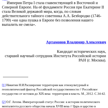
Империя Петра I стала главенствующей в Восточной и
Северной Европе. На её фундаменте Россия при Екатерине II
стала Великой державой мира, когда, по словам
действительного тайного советника А.А. Безбородко (1746-
1799) «ни одна пушка в Европе без позволения нашего
выпалить не смела».
Артамонов Владимир Алексеевич
Кандидат исторических наук,
старший научный сотрудник Института Российской истории
РАН (г. Москва).
---------------------
[1]
Никитин Н.И.Расширение территории как этнокультурный и
геополитический фактор Российской государственности // Российское
государство от истоков до XIX века: территория и власть. М., 2012. С.34-42.
[2]
О.Г. Агеева. Императорский статус России: к истории политического
менталитета русского общества начала XVIII века // Царь и царство в