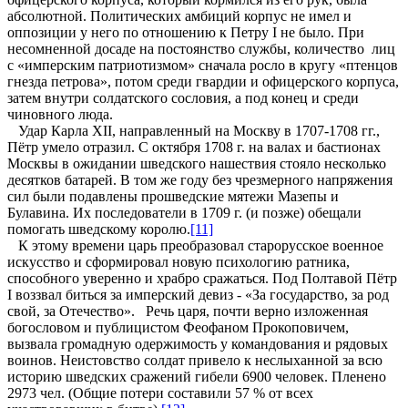
абсолютной. Политических амбиций корпус не имел и
оппозиции у него по отношению к Петру I не было. При
несомненной досаде на постоянство службы, количество лиц
с «имперским патриотизмом» сначала росло в кругу «птенцов
гнезда петрова», потом среди гвардии и офицерского корпуса,
затем внутри солдатского сословия, а под конец и среди
чиновного люда.
Удар Карла XII, направленный на Москву в 1707-1708 гг.,
Пётр умело отразил. С октября 1708 г. на валах и бастионах
Москвы в ожидании шведского нашествия стояло несколько
десятков батарей. В том же году без чрезмерного напряжения
сил были подавлены прошведские мятежи Мазепы и
Булавина. Их последователи в 1709 г. (и позже) обещали
помогать шведскому королю.
[11]
К этому времени царь преобразовал старорусское военное
искусство и сформировал новую психологию ратника,
способного уверенно и храбро сражаться. Под Полтавой Пётр
I воззвал биться за имперский девиз - «За государство, за род
свой, за Отечество». Речь царя, почти верно изложенная
богословом и публицистом Феофаном Прокоповичем,
вызвала громадную одержимость у командования и рядовых
воинов. Неистовство солдат привело к неслыханной за всю
историю шведских сражений гибели 6900 человек. Пленено
2973 чел. (Общие потери составили 57 % от всех