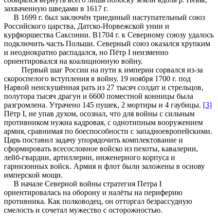
захваченную шведами в 1617 г.
В 1699 г. был заключён триединый наступательный союз
Российского царства, Датско-Норвежской унии и
курфюршества Саксонии. В1704 г. к Северному союзу удалось
подключить часть Польши. Северный союз оказался хрупким
и неоднократно распадался, но Пётр I неизменно
ориентировался на коалиционную войну.
Первый шаг России на пути к империи сорвался из-за
скороспелого вступления в войну. 19 ноября 1700 г. под
Нарвой неискушённая рать из 27 тысяч солдат и стрельцов,
полутора тысяч драгун и 6600 поместной конницы была
разгромлена. Утрачено 145 пушек, 2 мортиры и 4 гаубицы.
[3]
Пётр I, не упав духом, осознал, что для войны с сильным
противником нужна кадровая, с однотипным вооружением
армия, сравнимая по боеспособности с западноевропейскими.
Царь поставил задачу упорядочить комплектование и
сформировать всесословное войско из пехоты, кавалерии,
лейб-гвардии, артиллерии, инженерного корпуса и
гарнизонных войск. Армия и флот были заложены в основу
имперской мощи.
В начале Северной войны стратегия Петра I
ориентировалась на оборону и налёты на периферию
противника. Как полководец, он отторгал безрассудную
смелость и сочетал мужество с осторожностью.