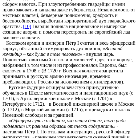
сбором налогов. При злоупотреблениях гвардейцы имели
право заковать в кандалы даже губернатора. Независимость от
местных властей, безмерные полномочия, храбрость и
боеспособность, выработали корпоративный дух гвардейского
братства.
[10]
Гвардия подняла национальное и имперское
сознание дворян и помогла перестроить на европейский лад
высшее сословие.
Костяком армии и империи Пётр I считал и весь офицерский
корпус, обязанный стимулировать дух воинов,
«Вышний
командир – как душа в теле человека»
- внушал царь.
Полностью зависимый от воли и милостей царя, этот корпус,
набранный в том числе и из профессионалов Европы, был
сколочен к 1708 г. (В 1720 г. Военная коллегия запретила
принимать в русскую армию иноземцев, временно
пребывающих в Россию за исключением артиллеристов).
Русские будущие офицеры зачастую принудительно
обучались в Школе математических и навигационных наук (с
1701), в Артиллерийской школе в Москве (с 1701) в
Петербурге (с 1712), в Военной инженерной школе в Москве
(с 1712), в Морской академии (с 1715), в приходских школах
Немецкой слободы и за границей.
«Офицеры суть солдатам, яко отцы детям, того ради
подлежит их равным образом отечески содержать»
-
наставлял Пётр I. По отзывам иностранцев, русский офицер
неприхотлив, «привычен удовлетворяться скудной пищей и