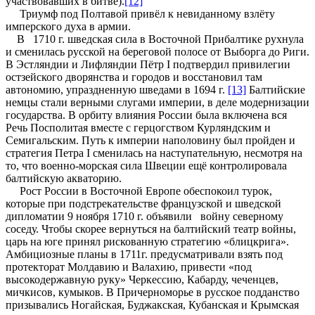
участвовавших в битве).
[12]
Триумф под Полтавой привёл к невиданному взлёту
имперского духа в армии.
В 1710 г. шведская сила в Восточной Прибалтике рухнула
и сменилась русской на береговой полосе от Выборга до Риги.
В Эстляндии и Лифляндии Пётр I подтвердил привилегии
остзейского дворянства и городов и восстановил там
автономию, упраздненную шведами в 1694 г.
[13]
Балтийские
немцы стали верными слугами империи, в деле модернизации
государства. В орбиту влияния России была включена вся
Речь Посполитая вместе с герцогством Курляндским и
Семигальским. Путь к империи наполовину был пройден и
стратегия Петра I сменилась на наступательную, несмотря на
то, что военно-морская сила Швеции ещё контролировала
балтийскую акваторию.
Рост России в Восточной Европе обеспокоил турок,
которые при подстрекательстве французской и шведской
дипломатии 9 ноября 1710 г. объявили войну северному
соседу. Чтобы скорее вернуться на балтийский театр войны,
царь на юге принял рискованную стратегию «блицкрига».
Амбициозные планы в 1711г. предусматривали взять под
протекторат Молдавию и Валахию, привести «под
высокодержавную руку» Черкессию, Кабарду, чеченцев,
мичкисов, кумыков. В Причерноморье в русское подданство
призывались Ногайская, Буджакская, Кубанская и Крымская