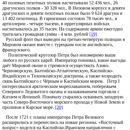
40 полевых пехотных полков насчитывали 52 436 чел., 26
драгунских полков - 30 328 чел., В Низовом корпусе в девяти
драгунских и девяти пехотных полках было 9 624 драгуна и
13 402 пехотинца. В гарнизонах состояло 78 тысяч чел., в
артиллерии - четыре тысячи, в иррегулярных войсках
насчитывалось до 35 тысяч. На содержание армии ежегодно
тратилась громадная сумма - 4 млн. рублей
[19]
Русский флот был выведен на третью-четвёртую позиции в
Мировом океане вместе с турецким после английского,
французского.
Политический кругозор Петра был неизмеримо выше
любого из русских царей. Император понимал, какие выгоды
даёт Мировой океан и стремился осуществить Азово-
Черноморскую, Балтийско-Атлантическую, Каспийско-
Индийскую и Тихоокеанскую доктрины, а также возродить
связь Балтийского с Чёрным и Каспийским морем. Петр I
интересовался арктическим мореплаванием, побережьем
Северного Ледовитого океана и налаживанием торговли с
Китаем и Японией. Поначалу старались осваивать западную
часть Северо-Восточного морского прохода у Новой Земли и
проливов в Карское море.
[20]
После 1721 г. планы императора Петра Великого
расширились и перенеслись на новые регионы. «Восточный
вопрос» виделся на Каспийско-Иранском направлении с