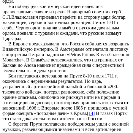
орды.
На победу русской имперской идеи надеялись
православные славяне и греки. Надворный советник серб
С.Л.Владиславич призывал перейти на сторону царя болгар,
македонцев, сербов и восточных романцев. Летом 1711 г.
сербы Черногории, подняв знамёна с русским двуглавым
орлом, воевали с турками и ожидали, что русские возьмут
Царьград.
В Европе предсказывали, что Россия собирается возродить
Византийскую империю. В Амстердаме отпечатали листовку
с портретом Петра и надписью «Petrus Primus Russo-Graecorum
Monarcha». В Стамбуле встревожились, что на границах от
Балкан до Азова нависнет враждебная сила с перспективой
вмешательства в дела христиан.
Бои полтавских ветеранов на Пруте 8-10 июля 1711 г.
окончились с нерешённым результатом. Но царь,
устрашенный артиллерийской пальбой и блокадой «200-
тысячного войска», потерял равновесие, счёл положение
крайне опасным, ошибочно не рискнул идти на прорыв и
ратифицировал договор, по которому пришлось отказаться от
завоеваний 1696 г. Впервые после 1685 г. пришлось в устной
форме обещать «погодные дачи» в Крым.
[14]
В глазах Порты
это стало доказательством низшего ранга России.
С берегов Прута полтавские победоносцы ушли с военной
музыкой, развевающимися знамёнами и всей артиллерией.