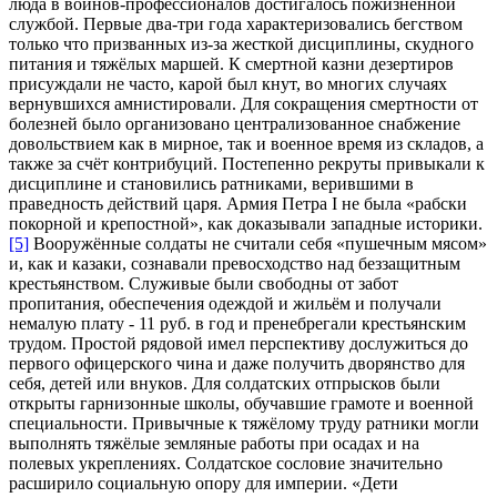
люда в воинов-профессионалов достигалось пожизненной
службой. Первые два-три года характеризовались бегством
только что призванных из-за жесткой дисциплины, скудного
питания и тяжёлых маршей. К смертной казни дезертиров
присуждали не часто, карой был кнут, во многих случаях
вернувшихся амнистировали. Для сокращения смертности от
болезней было организовано централизованное снабжение
довольствием как в мирное, так и военное время из складов, а
также за счёт контрибуций. Постепенно рекруты привыкали к
дисциплине и становились ратниками, верившими в
праведность действий царя. Армия Петра I не была «рабски
покорной и крепостной», как доказывали западные историки.
[5]
Вооружённые солдаты не считали себя «пушечным мясом»
и, как и казаки, сознавали превосходство над беззащитным
крестьянством. Служивые были свободны от забот
пропитания, обеспечения одеждой и жильём и получали
немалую плату - 11 руб. в год и пренебрегали крестьянским
трудом. Простой рядовой имел перспективу дослужиться до
первого офицерского чина и даже получить дворянство для
себя, детей или внуков. Для солдатских отпрысков были
открыты гарнизонные школы, обучавшие грамоте и военной
специальности. Привычные к тяжёлому труду ратники могли
выполнять тяжёлые земляные работы при осадах и на
полевых укреплениях. Солдатское сословие значительно
расширило социальную опору для империи. «Дети