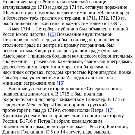
Но военная напряжённость на османской границе,
затянувшаяся до 1713 и даже до 1714 г., оттянула поражение
Швеции и притормозила рождение империи. «Великий вред
и бесчестье» трёх трактатов с турками в 1711, 1712, 1713 гг.
были лишены «всякой силы и важности» только в 1739 г.
8 мая 1714 г. Петербург публично был объявлен столицей
Российского царства.
[15]
Возведение внушительной
Петропавловской твердыни было оправдано, но перенос
стольного града из центра на кромку пограничья, был
небезопасным. Защищать «царствующий град» («новый
Амстердам») пришлось большим комплексом оборонительных
сооружений - ряжевыми, каменными, свайными преградами,
дорогостоящими фортами и морскими батареями на
насыпных островах, городом-крепостью Кронштадтом, позже
Свеаборгом, укреплениями на Аландских островах и
минными заграждениями.
[16]
Военные успехи во второй половине Северной войны
подкрепила дипломатия. В 1715 г. был подписан
оборонительный договор с княжеством Ганновер. В 1716 г.
герцогство Мекленбург-Шверин приняло русский
протекторат и там до 1719 г. стояли полки Петра.
[17]
Крупным успехом было привлечение Испании на сторону
России. В1716 г. Петра I избрали командующим
объединённой армадой четырёх держав – России, Британии,
Дании и Голландии. С 5 по 14 августа царь выводил