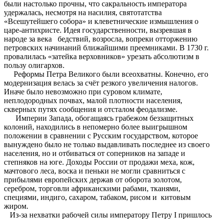
были настолько прочны, что сакральность императора
удержалась, несмотря на насилия, святотатства
«Всешутейшего собора» и клеветнические измышления о
царе-антихристе. Идея государственности, вызревшая в
народе за века бедствий, возросла, вопреки отторжению
петровских начинаний ближайшими преемниками. В 1730 г.
провалилась «затейка верховников» урезать абсолютизм в
пользу олигархов.
Реформы Петра Великого были всеохватны. Конечно, его
модернизация велась за счёт резкого увеличения налогов.
Иначе было невозможно при суровом климате,
неплодородных почвах, малой плотности населения,
скверных путях сообщения и отсталом феодализме.
Империи Запада, обогащаясь грабежом беззащитных
колоний, находились в непомерно более выигрышном
положении в сравнении с Русским государством, которое
вынуждено было не только выдавливать последнее из своего
населения, но и отбиваться от соперников на западе и
степняков на юге. Доходы России от продажи меха, кож,
мачтового леса, воска и пеньки не могли сравниться с
прибылями европейских держав от оборота золотом,
серебром, торговли африканскими рабами, тканями,
специями, индиго, сахаром, табаком, рисом и китовым
жиром.
Из-за нехватки рабочей силы императору Петру I пришлось