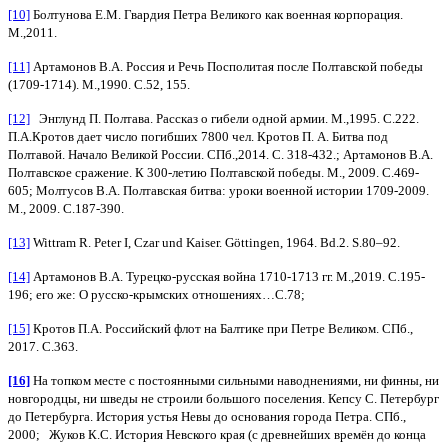
[10]
Болтунова Е.М. Гвардия Петра Великого как военная корпорация.
М.,2011.
[11]
Артамонов В.А. Россия и Речь Посполитая после Полтавской победы
(1709-1714). М.,1990. С.52, 155.
[12]
Энглунд П. Полтава. Рассказ о гибели одной армии. М.,1995. С.222.
П.А.Кротов дает число погибших 7800 чел. Кротов П. А. Битва под
Полтавой. Начало Великой России. СПб.,2014. С. 318-432.; Артамонов В.А.
Полтавское сражение. К 300-летию Полтавской победы. М., 2009. С.469-
605; Молтусов В.А. Полтавская битва: уроки военной истории 1709-2009.
М., 2009. С.187-390.
[13]
Wittram R. Peter I, Czar und Kaiser. Göttingen, 1964. Bd.2. S.80–92.
[14]
Артамонов В.А. Турецко-русская война 1710-1713 гг. М.,2019. С.195-
196; его же: О русско-крымских отношениях…С.78;
[15]
Кротов П.А. Российский флот на Балтике при Петре Великом. СПб.,
2017. С.363.
[16]
На топком месте с постоянными сильными наводнениями, ни финны, ни
новгородцы, ни шведы не строили большого поселения. Кепсу С. Петербург
до Петербурга. История устья Невы до основания города Петра. СПб.,
2000; Жуков К.С. История Невского края (с древнейших времён до конца