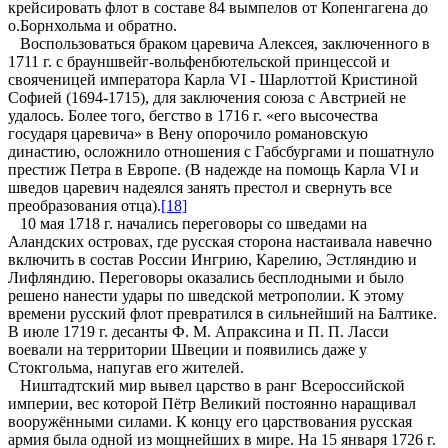
крейсировать флот в составе 84 вымпелов от Копенгагена до
о.Борнхольма и обратно.
Воспользоваться браком царевича Алексея, заключенного в
1711 г. с брауншвейг-вольфенбютельской принцессой и
свояченицей императора Карла VI - Шарлоттой Кристиной
Софией (1694-1715), для заключения союза с Австрией не
удалось. Более того, бегство в 1716 г. «его высочества
государя царевича» в Вену опорочило романовскую
династию, осложнило отношения с Габсбургами и пошатнуло
престиж Петра в Европе. (В надежде на помощь Карла VI и
шведов царевич надеялся занять престол и свернуть все
преобразования отца).
[18]
10 мая 1718 г. начались переговоры со шведами на
Аландских островах, где русская сторона настаивала навечно
включить в состав России Ингрию, Карелию, Эстляндию и
Лифляндию. Переговоры оказались бесплодными и было
решено нанести удары по шведской метрополии. К этому
времени русский флот превратился в сильнейший на Балтике.
В июле 1719 г. десанты Ф. М. Апраксина и П. П. Ласси
воевали на территории Швеции и появились даже у
Стокгольма, напугав его жителей.
Ништадтский мир вывел царство в ранг Всероссийской
империи, вес которой Пётр Великий постоянно наращивал
вооружёнными силами. К концу его царствования русская
армия была одной из мощнейших в мире. На 15 января 1726 г.