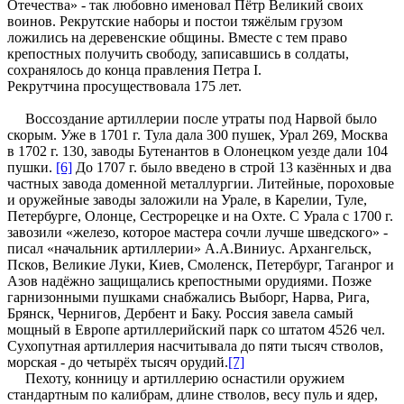
Отечества» - так любовно именовал Пётр Великий своих
воинов. Рекрутские наборы и постои тяжёлым грузом
ложились на деревенские общины. Вместе с тем право
крепостных получить свободу, записавшись в солдаты,
сохранялось до конца правления Петра I.
Рекрутчина просуществовала 175 лет.
Воссоздание артиллерии после утраты под Нарвой было
скорым. Уже в 1701 г. Тула дала 300 пушек, Урал 269, Москва
в 1702 г. 130, заводы Бутенантов в Олонецком уезде дали 104
пушки.
[6]
До 1707 г. было введено в строй 13 казённых и два
частных завода доменной металлургии. Литейные, пороховые
и оружейные заводы заложили на Урале, в Карелии, Туле,
Петербурге, Олонце, Сестрорецке и на Охте. С Урала с 1700 г.
завозили «железо, которое мастера сочли лучше шведского» -
писал «начальник артиллерии» А.А.Виниус. Архангельск,
Псков, Великие Луки, Киев, Смоленск, Петербург, Таганрог и
Азов надёжно защищались крепостными орудиями. Позже
гарнизонными пушками снабжались Выборг, Нарва, Рига,
Брянск, Чернигов, Дербент и Баку. Россия завела самый
мощный в Европе артиллерийский парк со штатом 4526 чел.
Сухопутная артиллерия насчитывала до пяти тысяч стволов,
морская - до четырёх тысяч орудий.
[7]
Пехоту, конницу и артиллерию оснастили оружием
стандартным по калибрам, длине стволов, весу пуль и ядер,