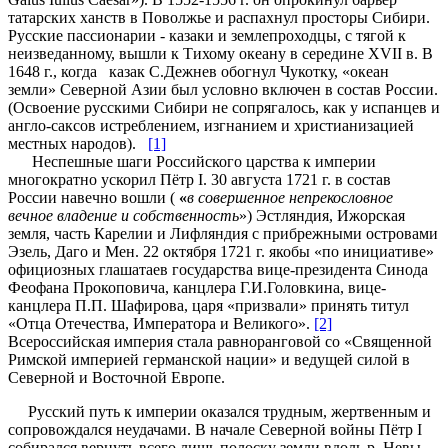
татарских ханств в Поволжье и распахнул просторы Сибири.
Русские пассионарии - казаки и землепроходцы, с тягой к
неизведанному, вышли к Тихому океану в середине XVII в. В
1648 г., когда казак С.Дежнев обогнул Чукотку, «океан
земли» Северной Азии был условно включен в состав России.
(Освоение русскими Сибири не сопрягалось, как у испанцев и
англо-саксов истреблением, изгнанием и христианизацией
местных народов).
[1]
Неспешные шаги Российского царства к империи
многократно ускорил Пётр I. 30 августа 1721 г. в состав
России навечно вошли (
«
в совершенное непрекословное
вечное владение и собственность
») Эстляндия, Ижорская
земля, часть Карелии и Лифляндия с прибрежными островами
Эзель, Даго и Мен. 22 октября 1721 г. якобы «по инициативе»
официозных глашатаев государства вице-президента Синода
Феофана Прокоповича, канцлера Г.И.Головкина, вице-
канцлера П.П. Шафирова, царя «призвали» принять титул
«Отца Отечества, Императора и Великого».
[2]
Всероссийская империя стала равноранговой со «Священной
Римской империей германской нации» и ведущей силой в
Северной и Восточной Европе.
Русский путь к империи оказался трудным, жертвенным и
сопровождался неудачами. В начале Северной войны Пётр I
собирался вернуть всего лишь полоску земли вдоль р. Невы,