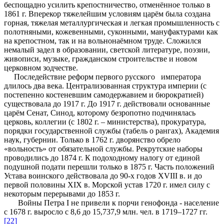
беспощадно усилить крепостничество, отменённое только в
1861 г. Вперекор тяжелейшим условиям царём была создана
горная, тяжелая металлургическая и легкая промышленность с
полотняными, кожевенными, суконными, мануфактурами как
на крепостном, так и на вольнонаёмном труде. Сложился
немалый задел в образовании, светской литературе, поэзии,
живописи, музыке, гражданском строительстве и новом
церковном зодчестве.
Последействие реформ первого русского императора
длилось два века. Централизованная структура империи (с
постепенно костеневшим самодержавием и бюрократией)
существовала до 1917 г. До 1917 г. действовали основанные
царём Сенат, Синод, которому безропотно подчинялась
церковь, коллегии (с 1802 г. – министерства), прокуратура,
порядки государственной службы (табель о рангах), Академия
наук, губернии. Только в 1762 г. дворянство обрело
«вольность» от обязательной службы. Рекрутские наборы
проводились до 1874 г. К подоходному налогу от единой
подушной подати перешли только в 1875 г. Часть положений
Устава воинского действовала до 90-х годов XVIII в. и до
первой половины ХIХ в. Морской устав 1720 г. имел силу с
некоторым перерывами до 1853 г.
Войны Петра I не привели к порчи генофонда - население
с 1678 г. выросло с 8,6 до 15,737,9 млн. чел. в 1719–1727 гг.
[22]