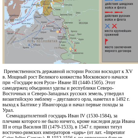
Преемственность державной истории России восходит к XV
в. Мощный рост Великого княжества Московского начался
при «Государе всея Руси» Иване III (1440-1505). Этот
самодержец объединил уделы и республики Северо-
Восточных и Северо-Западных русских земель, утвердил
византийскую эмблему – двуглавого орла, наметил в 1492 г.
выход к Балтике у Ивангорода и начал первые походы за
Урал.
Семнадцатилетний государь Иван IV (1530-1584), за
плечами которого не было ничего, кроме наследия деда Ивана
III и отца Василия III (1479-1533), в 1547 г. принял титул
восточно-римских императоров «царь» (от лат. «Imperator
Gaius Iulius Caesar»). В 1552-1556 г. он опрокинул барьер