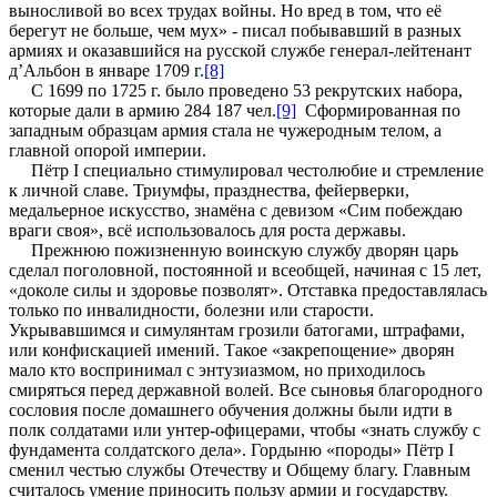
выносливой во всех трудах войны. Но вред в том, что её
берегут не больше, чем мух» - писал побывавший в разных
армиях и оказавшийся на русской службе генерал-лейтенант
д’Альбон в январе 1709 г.
[8]
С 1699 по 1725 г. было проведено 53 рекрутских набора,
которые дали в армию 284 187 чел.
[9]
Сформированная по
западным образцам армия стала не чужеродным телом, а
главной опорой империи.
Пётр I специально стимулировал честолюбие и стремление
к личной славе. Триумфы, празднества, фейерверки,
медальерное искусство, знамёна с девизом «Сим побеждаю
враги своя», всё использовалось для роста державы.
Прежнюю пожизненную воинскую службу дворян царь
сделал поголовной, постоянной и всеобщей, начиная с 15 лет,
«доколе силы и здоровье позволят». Отставка предоставлялась
только по инвалидности, болезни или старости.
Укрывавшимся и симулянтам грозили батогами, штрафами,
или конфискацией имений. Такое «закрепощение» дворян
мало кто воспринимал с энтузиазмом, но приходилось
смиряться перед державной волей. Все сыновья благородного
сословия после домашнего обучения должны были идти в
полк солдатами или унтер-офицерами, чтобы «знать службу с
фундамента солдатского дела». Гордыню «породы» Пётр I
сменил честью службы Отечеству и Общему благу. Главным
считалось умение приносить пользу армии и государству.