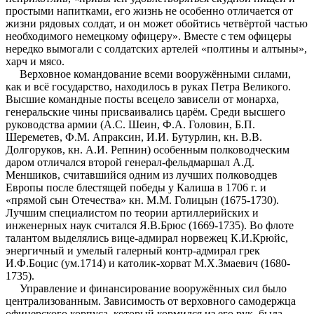
простыми напитками, его жизнь не особенно отличается от
жизни рядовых солдат, и он может обойтись четвёртой частью
необходимого немецкому офицеру». Вместе с тем офицеры
нередко вымогали с солдатских артелей «полтины и алтыны»,
харч и мясо.
Верховное командование всеми вооружёнными силами,
как и всё государство, находилось в руках Петра Великого.
Высшие командные посты всецело зависели от монарха,
генеральские чины присваивались царём. Среди высшего
руководства армии (А.С. Шеин, Ф.А. Головин, Б.П.
Шереметев, Ф.М. Апраксин, И.И. Бутурлин, кн. В.В.
Долгоруков, кн. А.И. Репнин) особенным полководческим
даром отличался второй генерал-фельдмаршал А.Д.
Меншиков, считавшийся одним из лучших полководцев
Европы после блестящей победы у Калиша в 1706 г. и
«прямой сын Отечества» кн. М.М. Голицын (1675-1730).
Лучшим специалистом по теории артиллерийских и
инженерных наук считался Я.В.Брюс (1669-1735). Во флоте
талантом выделялись вице-адмирал норвежец К.И.Крюйс,
энергичный и умелый галерный контр-адмирал грек
И.Ф.Боцис (ум.1714) и католик-хорват М.Х.Змаевич (1680-
1735).
Управление и финансирование вооружённых сил было
централизованным. Зависимость от верховного самодержца
офицерского корпуса, который кормился из его рук, была