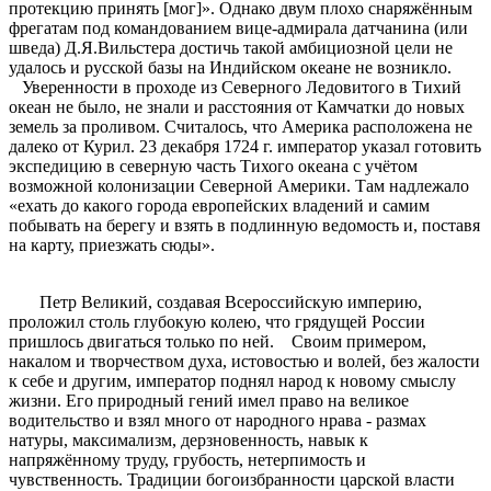
протекцию принять [мог]». Однако двум плохо снаряжённым
фрегатам под командованием вице-адмирала датчанина (или
шведа) Д.Я.Вильстера достичь такой амбициозной цели не
удалось и русской базы на Индийском океане не возникло.
Уверенности в проходе из Северного Ледовитого в Тихий
океан не было, не знали и расстояния от Камчатки до новых
земель за проливом. Считалось, что Америка расположена не
далеко от Курил. 23 декабря 1724 г. император указал готовить
экспедицию в северную часть Тихого океана с учётом
возможной колонизации Северной Америки. Там надлежало
«ехать до какого города европейских владений и самим
побывать на берегу и взять в подлинную ведомость и, поставя
на карту, приезжать сюды».
Петр Великий, создавая Всероссийскую империю,
проложил столь глубокую колею, что грядущей России
пришлось двигаться только по ней. Своим примером,
накалом и творчеством духа, истовостью и волей, без жалости
к себе и другим, император поднял народ к новому смыслу
жизни. Его природный гений имел право на великое
водительство и взял много от народного нрава - размах
натуры, максимализм, дерзновенность, навык к
напряжённому труду, грубость, нетерпимость и
чувственность. Традиции богоизбранности царской власти