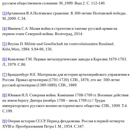
русском общественном сознании. М.,1999. Вып.2. С. 112-140.
[3]
Артамонов В.А.Полтавское сражение. К 300-летию Полтавской победы.
М.,2009. С.34.
[4]
Иванюк С.А. Малая война в стратегии и тактике русской армии на
первом этапе Северной войны. Волгоград, 2014.
[5]
Beyrau D. Militär und Gesellschaft im vorrevolutionären Russland.
Köln,Wien, 1984. S.94-96, 156.
[6]
Коваленко Г.М. Первые металлургические заводы в Карелии 1670-1703.
Л., 1979. С.86.
[7]
Бранденбург Н.Е. Материалы для истории артиллерийского управления в
России. Приказ артиллерии (1701-1720). СПб., 1876; его же: 500-летие
русской артиллерии (1389-1889). СПб., 1889.
[8]
Юнаков Н.Л. Северная война. Кампания 1708-1709 гг. Военные действия
на левом берегу Днепра (ноябрь 1708 – июль 1709 г.) // Труды
императорского русского военно-исторического общества. СПб., 1909. Т.4.
С.199.
[9]
Очерки истории СССР. Период феодализма. Россия в первой четверти
XVIII в. Преобразования Петра I. М., 1954. С.347.