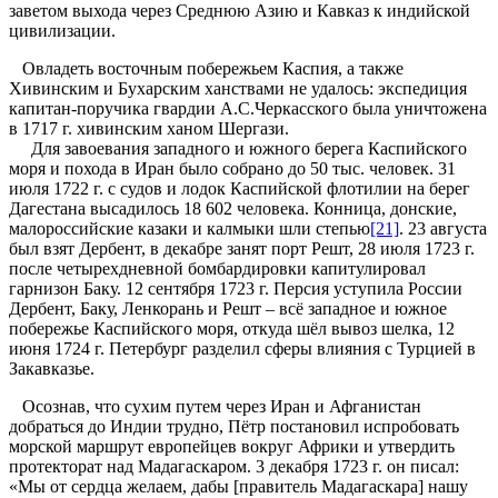
заветом выхода через Среднюю Азию и Кавказ к индийской
цивилизации.
Овладеть восточным побережьем Каспия, а также
Хивинским и Бухарским ханствами не удалось: экспедиция
капитан-поручика гвардии А.С.Черкасского была уничтожена
в 1717 г. хивинским ханом Шергази.
Для завоевания западного и южного берега Каспийского
моря и похода в Иран было собрано до 50 тыс. человек. 31
июля 1722 г. с судов и лодок Каспийской флотилии на берег
Дагестана высадилось 18 602 человека. Конница, донские,
малороссийские казаки и калмыки шли степью
[21]
. 23 августа
был взят Дербент, в декабре занят порт Решт, 28 июля 1723 г.
после четырехдневной бомбардировки капитулировал
гарнизон Баку. 12 сентября 1723 г. Персия уступила России
Дербент, Баку, Ленкорань и Решт – всё западное и южное
побережье Каспийского моря, откуда шёл вывоз шелка, 12
июня 1724 г. Петербург разделил сферы влияния с Турцией в
Закавказье.
Осознав, что сухим путем через Иран и Афганистан
добраться до Индии трудно, Пётр постановил испробовать
морской маршрут европейцев вокруг Африки и утвердить
протекторат над Мадагаскаром. 3 декабря 1723 г. он писал:
«Мы от сердца желаем, дабы [правитель Мадагаскара] нашу