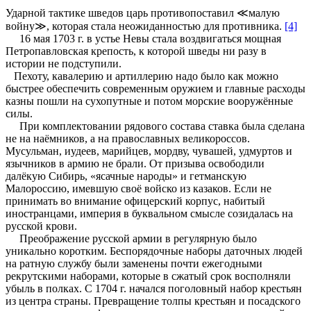
Ударной тактике шведов царь противопоставил ≪малую
войну≫, которая стала неожиданностью для противника.
[4]
16 мая 1703 г. в устье Невы стала воздвигаться мощная
Петропавловская крепость, к которой шведы ни разу в
истории не подступили.
Пехоту, кавалерию и артиллерию надо было как можно
быстрее обеспечить современным оружием и главные расходы
казны пошли на сухопутные и потом морские вооружённые
силы.
При комплектовании рядового состава ставка была сделана
не на наёмников, а на православных великороссов.
Мусульман, иудеев, марийцев, мордву, чувашей, удмуртов и
язычников в армию не брали. От призыва освободили
далёкую Сибирь, «ясачные народы» и гетманскую
Малороссию, имевшую своё войско из казаков. Если не
принимать во внимание офицерский корпус, набитый
иностранцами, империя в буквальном смысле созидалась на
русской крови.
Преображение русской армии в регулярную было
уникально коротким. Беспорядочные наборы даточных людей
на ратную службу были заменены почти ежегодными
рекрутскими наборами, которые в сжатый срок восполняли
убыль в полках. С 1704 г. начался поголовный набор крестьян
из центра страны. Превращение толпы крестьян и посадского