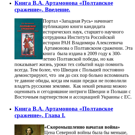
Книга В.А. Артамонова «Полтавское
сражение». Введение.
Портал «Западная Русь» начинает
публикацию книги кандидата
исторических наук, старшего научного
сотрудника Института Российской
истории РАН Владимира Алексеевича
Артамонова о Полтавскоом сражении. Эта
книга была издана в 2009 году к 300-
летию Полтавской победы, но как
показывает жизнь, уроки тех событий надо помнить
всегда. Тем более, что Швеция с Польшей постоянно
демонстрируют, что им до сих пор больно вспоминать
те давние обиды, когда им наши предки не позволили
владеть русскими землями. Как некий реванш можно
оценивать и сегодняшние интриги Швеции и Польши с
Восточным партнерством и ассоциацией Украины с ЕС.
Книга В.А. Артамонова «Полтавское
сражение». Глава I.
«Скоромышленно начатая война»
Цена Северной войны была бы меньше,