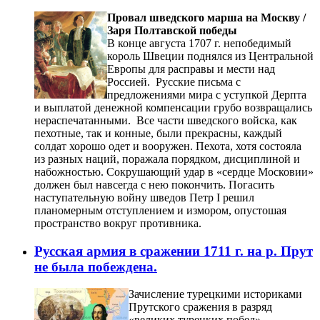
Провал шведского марша на Москву /
Заря Полтавской победы
В конце августа 1707 г. непобедимый
король Швеции поднялся из Центральной
Европы для расправы и мести над
Россией. Русские письма с
предложениями мира с уступкой Дерпта
и выплатой денежной компенсации грубо возвращались
нераспечатанными. Все части шведского войска, как
пехотные, так и конные, были прекрасны, каждый
солдат хорошо одет и вооружен. Пехота, хотя состояла
из разных наций, поражала порядком, дисциплиной и
набожностью. Сокрушающий удар в «сердце Московии»
должен был навсегда с нею покончить. Погасить
наступательную войну шведов Петр I решил
планомерным отступлением и измором, опустошая
пространство вокруг противника.
Русская армия в сражении 1711 г. на р. Прут
не была побеждена.
Зачисление турецкими историками
Прутского сражения в разряд
«великих турецких побед»