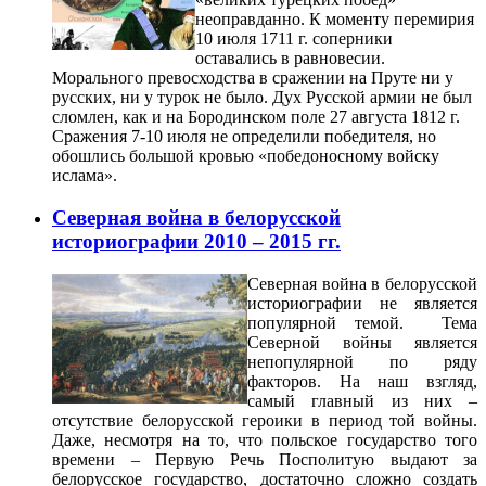
неоправданно. К моменту перемирия
10 июля 1711 г. соперники
оставались в равновесии.
Морального превосходства в сражении на Пруте ни у
русских, ни у турок не было. Дух Русской армии не был
сломлен, как и на Бородинском поле 27 августа 1812 г.
Сражения 7-10 июля не определили победителя, но
обошлись большой кровью «победоносному войску
ислама».
Северная война в белорусской
историографии 2010 – 2015 гг.
Северная война в белорусской
историографии не является
популярной темой. Тема
Северной войны является
непопулярной по ряду
факторов. На наш взгляд,
самый главный из них –
отсутствие белорусской героики в период той войны.
Даже, несмотря на то, что польское государство того
времени – Первую Речь Посполитую выдают за
белорусское государство, достаточно сложно создать