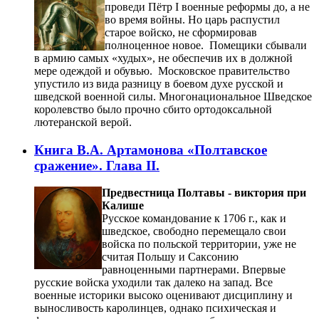
проведи Пётр I военные реформы до, а не
во время войны. Но царь распустил
старое войско, не сформировав
полноценное новое. Помещики сбывали
в армию самых «худых», не обеспечив их в должной
мере одеждой и обувью. Московское правительство
упустило из вида разницу в боевом духе русской и
шведской военной силы. Многонациональное Шведское
королевство было прочно сбито ортодоксальной
лютеранской верой.
Книга В.А. Артамонова «Полтавское
сражение». Глава II.
Предвестница Полтавы - виктория при
Калише
Русское командование к 1706 г., как и
шведское, свободно перемещало свои
войска по польской территории, уже не
считая Польшу и Саксонию
равноценными партнерами. Впервые
русские войска уходили так далеко на запад. Все
военные историки высоко оценивают дисциплину и
выносливость каролинцев, однако психическая и