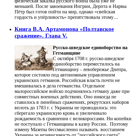
физическая закалка русского воина была уже не
меньшей. После завоевания Ингрии, Дерпта и Нарвы
Пётр был готов пойти на мир, однако «свейская
гордость и упёрливость» препятствовала этому…
Книга В.А. Артамонова «Полтавское
сражение». Глава V.
Русско-шведское единоборство на
Гетманщине
С октября 1708 г. русско-шведское
единоборство переместилось на
Гетманщину - левобережье Днепра,
которое состояло под автономным управлением
украинских гетманов. Российская власть почти не
вмешивалась в дела гетманства. Отдельное
малороссийское войско подчинялось гетману даже при
совместных военных действиях. Оно никогда не
ставилось в линейных сражениях, рекрутских наборов
вплоть до 1783 г. с Украины не проводилось: это
сберегало украинскую кровь и увеличивало
рождаемость в сравнении с великороссами. Ни копейки
не поступало с Гетманщины в казну России. Поэтому
измену Мазепы бессмысленно называть восстанием
Украины за независимость от "российского гнета".