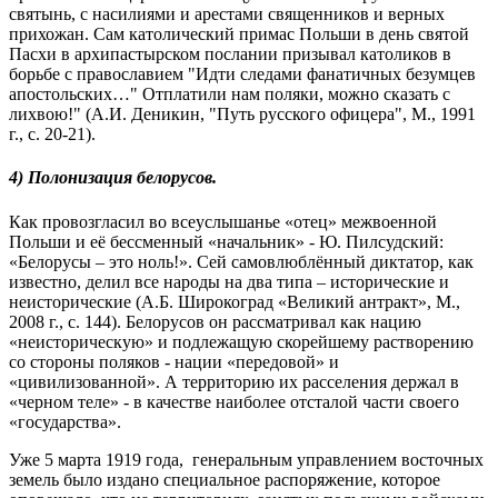
святынь, с насилиями и арестами священников и верных
прихожан. Сам католический примас Польши в день святой
Пасхи в архипастырском послании призывал католиков в
борьбе с православием "Идти следами фанатичных безумцев
апостольских…" Отплатили нам поляки, можно сказать с
лихвою!" (А.И. Деникин, "Путь русского офицера", М., 1991
г., с. 20-21).
4) Полонизация белорусов.
Как провозгласил во всеуслышанье «отец» межвоенной
Польши и её бессменный «начальник» - Ю. Пилсудский:
«Белорусы – это ноль!». Сей самовлюблённый диктатор, как
известно, делил все народы на два типа – исторические и
неисторические (А.Б. Широкоград «Великий антракт», М.,
2008 г., с. 144). Белорусов он рассматривал как нацию
«неисторическую» и подлежащую скорейшему растворению
со стороны поляков - нации «передовой» и
«цивилизованной». А территорию их расселения держал в
«черном теле» - в качестве наиболее отсталой части своего
«государства».
Уже 5 марта 1919 года, генеральным управлением восточных
земель было издано специальное распоряжение, которое