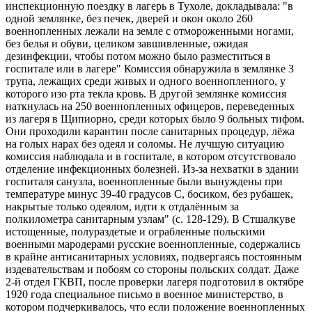
инспекционную поездку в лагерь в Тухоле, докладывала: "в
одной землянке, без печек, дверей и окон около 260
военнопленных лежали на земле с отмороженными ногами,
без белья и обуви, целиком завшивленные, ожидая
дезинфекции, чтобы потом можно было разместиться в
госпитале или в лагере" Комиссия обнаружила в землянке 3
трупа, лежащих среди живых и одного военнопленного, у
которого изо рта текла кровь. В другой землянке комиссия
наткнулась на 250 военнопленных офицеров, переведенных
из лагеря в Щипиорно, среди которых было 9 больных тифом.
Они проходили карантин после санитарных процедур, лёжа
на голых нарах без одеял и соломы. Не лучшую ситуацию
комиссия наблюдала и в госпитале, в котором отсутствовало
отделение инфекционных болезней. Из-за нехватки в здании
госпиталя санузла, военнопленные были вынуждены при
температуре минус 39-40 градусов С, босиком, без рубашек,
накрытые только одеялом, идти к отдалённым за
полкилометра санитарным узлам" (с. 128-129). В Стшалкуве
истощенные, полураздетые и ограбленные польскими
военными мародерами русские военнопленные, содержались
в крайне антисанитарных условиях, подвергаясь постоянным
издевательствам и побоям со стороны польских солдат. Даже
2-й отдел ГКВП, после проверки лагеря подготовил в октябре
1920 года специальное письмо в военное министерство, в
котором подчеркивалось, что если положение военнопленных