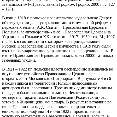
зависимости» («Православный Гродно», Гродно, 2000 г., с. 127
– 128).
В конце 1918 г. польское правительство издало также Декрет
об отчуждении для нужд колонизации и земельной реформы
церковных земель (А.К. Свитич «Православная Церковь в
Польше и её автокефалия» - в сб. «Православная Церковь на
Украине и в Польше в XX столетии . 1917 –1950 г.г.», М., 1997
г. с. 95), в соответствии с которым все принадлежащие
Русской Православной Церкви имущества в 1919 году были
взяты в государственное управление и распарцеллированы. В
итоге Православная Церковь лишилась около 20000 га только
земельных угодий.
В 1921 – 1922 г.г. польские власти беспардонно вмешались во
внутреннее устройство Православной Церкви с целью
оторвать её от Московского Патриархата. В результате 4 из 6
находившихся на территории Польши православных
архиереев были арестованы. Трое из них административным
порядком были насильно высланы в Чехословакию, а
четвёртый – архиепископ Пантелеймон (Рожновский) был
заточён в Жировицкий монастырь. В результате вставшие во
главе Церкви при поддержке польского правительства
епископы-полонофилы 14 июня 1922 г. провозгласили
условную автокефалию Православной Церкви в Польше (в