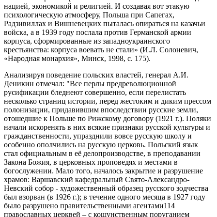
нацией, экономикой и религией. И создавая вот этакую
психологическую атмосферу, Польша при Сапегах,
Радзивиллах и Вишневецких пыталась опираться на казачьи
войска, а в 1939 году послала против Германской армии
корпуса, сформированные из западноукраинского
крестьянства: корпуса воевать не стали» (И.Л. Солоневич,
«Народная монархия», Минск, 1998, с. 175).
Анализируя поведение польских властей, генерал А.И.
Деникин отмечал: "Все перлы предреволюционной
русификации бледнеют совершенно, если перелистать
несколько страниц истории, перед жестоким и диким прессом
полонизации, придавившим впоследствии русские земли,
отошедшие к Польше по Рижскому договору (1921 г.). Поляки
начали искоренять в них всякие признаки русской культуры и
гражданственности, упразднили вовсе русскую школу и
особенно ополчились на русскую церковь. Польский язык
стал официальным в её делопроизводстве, в преподавании
Закона Божия, в церковных проповедях и местами в
богослужении. Мало того, началось закрытие и разрушение
храмов: Варшавский кафедральный Свято-Александро-
Невский собор - художественный образец русского зодчества
был взорван (в 1926 г.); в течение одного месяца в 1927 году
было разрушено правительственными агентами114
православных церквей – с кощунственным поруганием