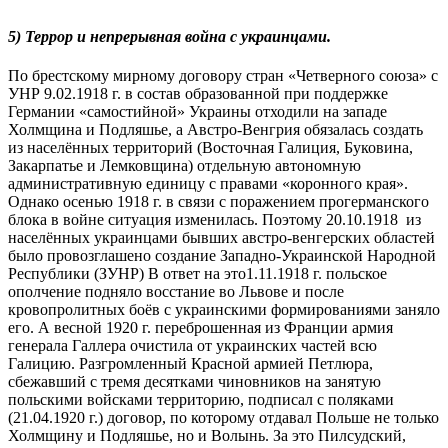
5) Террор и непрерывная война с украинцами.
По брестскому мирному договору стран «Четверного союза» с
УНР 9.02.1918 г. в состав образованной при поддержке
Германии «самостийной» Украины отходили на западе
Холмщина и Подляшье, а Австро-Венгрия обязалась создать
из населённых территорий (Восточная Галиция, Буковина,
Закарпатье и Лемковщина) отдельную автономную
административную единицу с правами «коронного края».
Однако осенью 1918 г. в связи с поражением прогерманского
блока в войне ситуация изменилась. Поэтому 20.10.1918 из
населённых украинцами бывших австро-венгерских областей
было провозглашено создание Западно-Украинской Народной
Республики (ЗУНР) В ответ на это1.11.1918 г. польское
ополчение подняло восстание во Львове и после
кровопролитных боёв с украинскими формированиями заняло
его. А весной 1920 г. переброшенная из Франции армия
генерала Галлера очистила от украинских частей всю
Галицию. Разгромленный Красной армией Петлюра,
сбежавший с тремя десятками чиновников на занятую
польскими войсками территорию, подписал с поляками
(21.04.1920 г.) договор, по которому отдавал Польше не только
Холмщину и Подляшье, но и Волынь. За это Пилсудский,