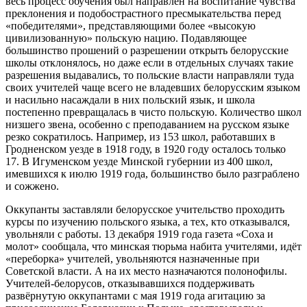
весь процесс обучения был направлен на воспитание чувства
преклонения и подобострастного пресмыкательства перед
«победителями», представляющими более «высокую
цивилизованную» польскую нацию. Подавляющее
большинство прошений о разрешении открыть белорусские
школы отклонялось, но даже если в отдельных случаях такие
разрешения выдавались, то польские власти направляли туда
своих учителей чаще всего не владевших белорусским языком
и насильно насаждали в них польский язык, и школа
постепенно превращалась в чисто польскую. Количество школ
низшего звена, особенно с преподаванием на русском языке
резко сократилось. Например, из 153 школ, работавших в
Гродненском уезде в 1918 году, в 1920 году осталось только
17. В Игуменском уезде Минской губернии из 400 школ,
имевшихся к июлю 1919 года, большинство было разграблено
и сожжено.
Оккупанты заставляли белорусское учительство проходить
курсы по изучению польского языка, а тех, кто отказывался,
увольняли с работы. 13 декабря 1919 года газета «Соха и
молот» сообщала, что минская тюрьма набита учителями, идёт
«переборка» учителей, увольняются назначенные при
Советской власти. А на их место назначаются полонофилы.
Учителей-белорусов, отказывавшихся поддерживать
развёрнутую оккупантами с мая 1919 года агитацию за