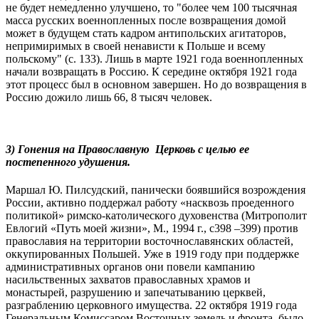
не будет немедленно улучшено, то "более чем 100 тысячная
масса русских военнопленных после возвращения домой
может в будущем стать кадром антипольских агитаторов,
непримиримых в своей ненависти к Польше и всему
польскому" (с. 133). Лишь в марте 1921 года военнопленных
начали возвращать в Россию. К середине октября 1921 года
этот процесс был в основном завершен. Но до возвращения в
Россию дожило лишь 66, 8 тысяч человек.
3) Гонения на Православную Церковь с целью ее
постепенного удушения.
Маршал Ю. Пилсудский, панически боявшийся возрождения
России, активно поддержал работу «насквозь проеденного
политикой» римско-католического духовенства (Митрополит
Евлогий «Путь моей жизни», М., 1994 г., с398 –399) против
православия на территории восточнославянских областей,
оккупированных Польшей. Уже в 1919 году при поддержке
административных органов они повели кампанию
насильственных захватов православных храмов и
монастырей, разрушению и запечатыванию церквей,
разграблению церковного имущества. 22 октября 1919 года
Генеральным Комиссаром Восточных земель и фронта было