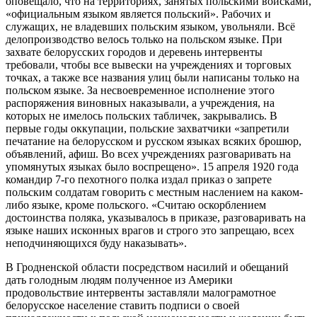
оповещало, что на территориях, занятых польскими войсками,
«официальным языком является польский». Рабочих и
служащих, не владевших польским языком, увольняли. Всё
делопроизводство велось только на польском языке. При
захвате белорусских городов и деревень интервенты
требовали, чтобы все вывески на учреждениях и торговых
точках, а также все названия улиц были написаны только на
польском языке. За несвоевременное исполнение этого
распоряжения виновных наказывали, а учреждения, на
которых не имелось польских табличек, закрывались. В
первые годы оккупации, польские захватчики «запретили
печатание на белорусском и русском языках всяких брошюр,
объявлений, афиш. Во всех учреждениях разговаривать на
упомянутых языках было воспрещено». 15 апреля 1920 года
командир 7-го пехотного полка издал приказ о запрете
польским солдатам говорить с местным наслением на каком-
либо языке, кроме польского. «Считаю оскорблением
достоинства поляка, указывалось в приказе, разговаривать на
языке наших исконных врагов и строго это запрещаю, всех
неподчиняющихся буду наказывать».
В Гродненской области посредством насилий и обещаний
дать голодным людям полученное из Америки
продовольствие интервенты заставляли малограмотное
белорусское население ставить подписи о своей