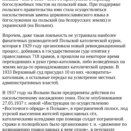
богослужебных текстов на польский язык. При поддержке
польского правительства ими стала осуществляться
насильственная замена церковнославянского языка в
богослужении на польский (на белорусских землях) и
украинский (на Волыни).
Впрочем, даже такая лояльность не устраивала наиболее
фанатичных руководителей Польской католической курии,
которая в 1929 году организовала новый ревиндикационный
процесс, добиваясь в государственном суде отнятия у
православных 718 храмов, в прошлом на некоторое время
переходивших в руки греко-католиков, либо возведённых на
землях когда-то принадлежавших католической церкви. В
1933 Верховный суд присудил 10 из них «возвратить»
католикам, а остальные передал на усмотрение местных
административных властей.
В 1937 году на Волыни были предприняты действия по
насильственному насаждению унии. После опубликования
27.05.1937 г. новой «Инструкции по осуществлению
«Восточного обряда» в Польше», в приграничной полосе, под
угрозой выселения жителей православных сёл,
католическими ксендзами при помощи солдат пограничной
стражи и полицейских было организовано т. н. «движение по
возвращению православных к вере отцов», в результате