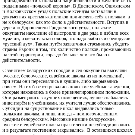
принадлежности к польской национальности и желании быть
подданными «польской короны». В Дисненском, Ошмянском
и Волковысском уездах польские ксендзы заставляли в
документах крестьян-католиков причислять себя к полякам, а
не к белорусам, как это было в действительности. Вступив в
деревню Дорошевичи Гродненского уезда, польские
оккупанты население её выстроили в два ряда и избили всех
мужчин, издевательски говоря, что надо выбить из белорусов
«русский дух». Таким путём захватчики стремились убедить
страны Европы в том, что количество поляков, проживающих
на этой территории, гораздо больше, чем это было в
действительности.
С занятием белорусских городов и сёл оккупанты выселяли
русские, белорусские, еврейские школы из их помещений,
при этом они переселялись в худшие, либо закрывались
совсем. На их базе открывались польские учебные заведения,
которые находились в более привилегированном положении.
Они размещались в лучших помещениях, лучше снабжались
инвентарём и учебниками, их учителя лучше обеспечивались.
Субсидии на существование школ выдавались только
польским школам, и лишь иногда – немногочисленным
средним белорусским. Массовые низшие белорусские,
русские и еврейские школы практически не субсидировались
и в результате постепенно закрывались. В оставшихся школах