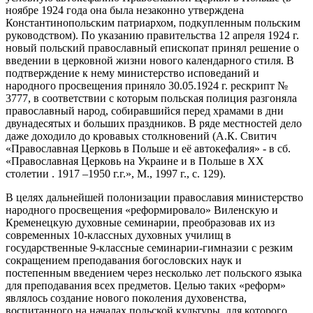
ноябре 1924 года она была незаконно утверждена
Константинопольским патриархом, подкупленным польским
руководством). По указанию правительства 12 апреля 1924 г.
новый польский православный епископат принял решение о
введении в церковной жизни нового календарного стиля. В
подтверждение к нему министерство исповеданий и
народного просвещения приняло 30.05.1924 г. рескрипт №
3777, в соответствии с которым польская полиция разгоняла
православный народ, собиравшийся перед храмами в дни
двунадесятых и больших праздников. В ряде местностей дело
даже доходило до кровавых столкновений (А.К. Свитич
«Православная Церковь в Польше и её автокефалия» - в сб.
«Православная Церковь на Украине и в Польше в XX
столетии . 1917 –1950 г.г.», М., 1997 г., с. 129).
В целях дальнейшей полонизации православия министерство
народного просвещения «реформировало» Виленскую и
Кременецкую духовные семинарии, преобразовав их из
современных 10-классных духовных училищ в
государственные 9-классные семинарии-гимназии с резким
сокращением преподавания богословских наук и
постепенным введением через несколько лет польского языка
для преподавания всех предметов. Целью таких «реформ»
являлось создание нового поколения духовенства,
воспитанного на началах польской культуры, для которого