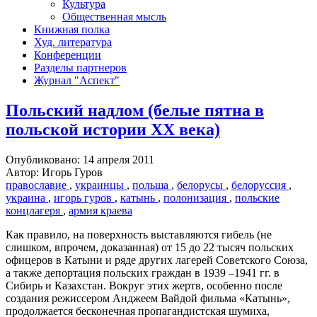
Культура
Общественная мысль
Книжная полка
Худ. литература
Конференции
Разделы партнеров
Журнал "Аспект"
Польский надлом (белые пятна в
польской истории XX века)
Опубликовано: 14 апреля 2011
Автор: Игорь Гуров
православие
,
украинцы
,
польша
,
белорусы
,
белоруссия
,
украина
,
игорь гуров
,
катынь
,
полонизация
,
польские
концлагеря
,
армия краева
Как правило, на поверхность выставляются гибель (не
слишком, впрочем, доказанная) от 15 до 22 тысяч польских
офицеров в Катыни и ряде других лагерей Советского Союза,
а также депортация польских граждан в 1939 –1941 гг. в
Сибирь и Казахстан. Вокруг этих жертв, особенно после
создания режиссером Анджеем Вайдой фильма «Катынь»,
продолжается бесконечная пропагандистская шумиха,