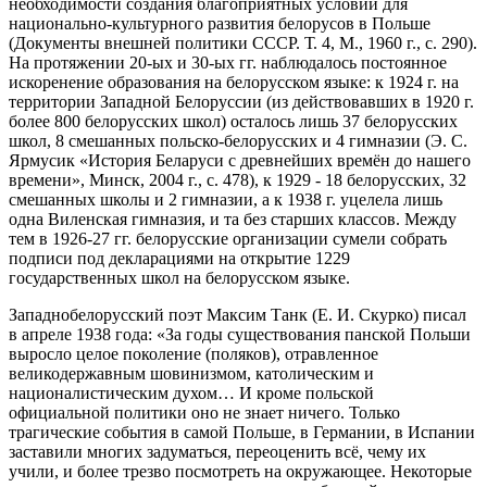
необходимости создания благоприятных условий для
национально-культурного развития белорусов в Польше
(Документы внешней политики СССР. Т. 4, М., 1960 г., с. 290).
На протяжении 20-ых и 30-ых гг. наблюдалось постоянное
искоренение образования на белорусском языке: к 1924 г. на
территории Западной Белоруссии (из действовавших в 1920 г.
более 800 белорусских школ) осталось лишь 37 белорусских
школ, 8 смешанных польско-белорусских и 4 гимназии (Э. С.
Ярмусик «История Беларуси с древнейших времён до нашего
времени», Минск, 2004 г., с. 478), к 1929 - 18 белорусских, 32
смешанных школы и 2 гимназии, а к 1938 г. уцелела лишь
одна Виленская гимназия, и та без старших классов. Между
тем в 1926-27 гг. белорусские организации сумели собрать
подписи под декларациями на открытие 1229
государственных школ на белорусском языке.
Западнобелорусский поэт Максим Танк (Е. И. Скурко) писал
в апреле 1938 года: «За годы существования панской Польши
выросло целое поколение (поляков), отравленное
великодержавным шовинизмом, католическим и
националистическим духом… И кроме польской
официальной политики оно не знает ничего. Только
трагические события в самой Польше, в Германии, в Испании
заставили многих задуматься, переоценить всё, чему их
учили, и более трезво посмотреть на окружающее. Некоторые