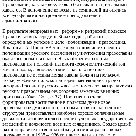
Православие, как таковое, теряло бы всякий национальный
характер. В дополнение ко всему из семинарий изгонялись
все русофильски настроенные преподаватели и
администраторы.
В результате непрерывных «реформ» и репрессий польское
Правительство к середине 30-ых годов добилось
определённых успехов в деле «полонизации» православия.
Как писал А. Попов «В числе других новейших средств
полонизации русского населения и уничтожения православия
оказалась польская школа. Язык обучения, система
преподавания, польский патриотическо-политический тон
жизни школы, а впоследствии – насильственное
преподавание русским детям Закона Божия на польском
языке, учебники польской истории, мешающие с грязью
историю России и русских, - всё это помогало расправляться с
русским православием без особенно заметных внешних
признаков (Указ. Соч., с. 37). Постепенно стало
формироваться воспитанное в польском духе новое
православное духовенство, которым правительственные
структуры предоставляли наиболее хорошо оплачиваемые
должности законоучителей средних учебных государственных
заведений и должности военных священников. Создав целый
ряд проправительственных объединений «православных
поляков» они в 1935 –1936 гг. приступили к переводу