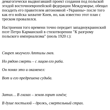
демагогически выдвигавший проект создания под польской
эгидой восточноевропейской федерации Междуморье, обещал
посадить его правителем автономной «Украины» после того
как его войска захватят Киев, но, как известно этот план с
треском провалился.
Настроения того времени точно передает западноукраинский
поэт Петро Карманский в стихотворении "К разгрому
польского империализма" (июль 1920 г.):
Свиреп могучего Аттилы гнев.
Но рядом смерть – с лицом его раба.
Он понял это и окаменел:
Вот и его предрешена судьба.
Затих… В глазах – земля горит огнём;
В душе постылой – дрожь, смертельный страх.