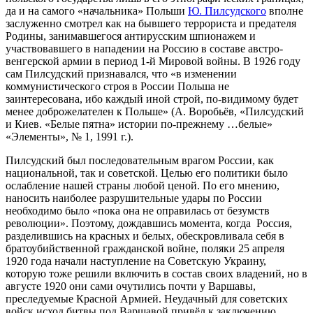
да и на самого «начальника» Польши
Ю. Пилсудского
вполне
заслуженно смотрел как на бывшего террориста и предателя
Родины, занимавшегося антирусским шпионажем и
участвовавшего в нападении на Россию в составе австро-
венгерской армии в период 1-й Мировой войны. В 1926 году
сам Пилсудский признавался, что «в изменении
коммунистического строя в России Польша не
заинтересована, ибо каждый иной строй, по-видимому будет
менее доброжелателен к Польше» (А. Воробьёв, «Пилсудский
и Киев. «Белые пятна» истории по-прежнему …белые»
«Элементы», № 1, 1991 г.).
Пилсудский был последовательным врагом России, как
национальной, так и советской. Целью его политики было
ослабление нашей страны любой ценой. По его мнению,
наносить наиболее разрушительные удары по России
необходимо было «пока она не оправилась от безумств
революции». Поэтому, дождавшись момента, когда Россия,
разделившись на красных и белых, обескровливала себя в
братоубийственной гражданской войне, поляки 25 апреля
1920 года начали наступление на Советскую Украину,
которую тоже решили включить в состав своих владений, но в
августе 1920 они сами очутились почти у Варшавы,
преследуемые Красной Армией. Неудачный для советских
войск исход битвы под Варшавой привёл к заключению