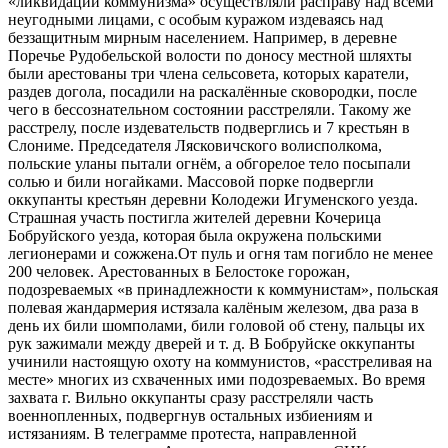
«ликвидации коммунизма» осуществляли расправу над всеми
неугодными лицами, с особым куражом издеваясь над
беззащитным мирным населением. Например, в деревне
Поречье Рудобельской волости по доносу местной шляхты
были арестованы три члена сельсовета, которых каратели,
раздев догола, посадили на раскалённые сковородки, после
чего в бессознательном состоянии расстреляли. Такому же
расстрелу, после издевательств подверглись и 7 крестьян в
Слониме. Председателя Лясковичского волисполкома,
польские уланы пытали огнём, а обгорелое тело посыпали
солью и били ногайками. Массовой порке подвергли
оккупанты крестьян деревни Колодежи Игуменского уезда.
Страшная участь постигла жителей деревни Кочерица
Бобруйского уезда, которая была окружена польскими
легионерами и сожжена.От пуль и огня там погибло не менее
200 человек. Арестованных в Белостоке горожан,
подозреваемых «в принадлежности к коммунистам», польская
полевая жандармерия истязала калёным железом, два раза в
день их били шомполами, били головой об стену, пальцы их
рук зажимали между дверей и т. д. В Бобруйске оккупанты
учинили настоящую охоту на коммунистов, «расстреливая на
месте» многих из схваченных ими подозреваемых. Во время
захвата г. Вильно оккупанты сразу расстреляли часть
военнопленных, подвергнув остальных избиениям и
истязаниям. В телеграмме протеста, направленной