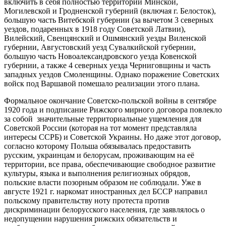
включить в себя полностью территории Минской,
Могилевской и Гродненской губерний (включая г. Белосток),
большую часть Витебской губернии (за вычетом 3 северных
уездов, подаренных в 1918 году Советской Латвии),
Вилейский, Свенцянский и Ошмянский уезды Виленской
губернии, Августовский уезд Сувалкийской губернии,
большую часть Новоалександровского уезда Ковенской
губернии, а также 4 северных уезда Черниговщины и часть
западных уездов Смоленщины. Однако поражение Советских
войск под Варшавой помешало реализации этого плана.
Формальное окончание Советско-польской войны в сентябре
1920 года и подписание Рижского мирного договора повлекло
за собой значительные территориальные ущемления для
Советской России (которая на тот момент представляла
интересы ССРБ) и Советской Украины. Но даже этот договор,
согласно которому Польша обязывалась предоставить
русским, украинцам и белорусам, проживающим на её
территории, все права, обеспечивающие свободное развитие
культуры, языка и выполнения религиозных обрядов,
польские власти позорным образом не соблюдали. Уже в
августе 1921 г. наркомат иностранных дел БССР направил
польскому правительству ноту протеста против
дискриминации белорусского населения, где заявлялось о
недопущении нарушения рижских обязательств и