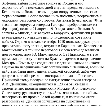
Хофмана выбил советские войска из Гродно и его
окрестностей, а несколько дней спустя передал его вместе с
Белостоком и Волковыском в руки вооруженных польских
формирований. Воспользовавшись помощью, вооружением и
людскими ресурсами со стороны Антанты (в частности 70-ти
тысячным корпусом генерала Галлера, переброшенным из
Франции), поляки 21 апреля 1919 года заняли Вильно, 8
августа – Минск, а 28 августа – Бобруйск, фактически разбив
значительно уступавшие им по численности советские
войска. Однако в начале сентября 1919 польское руководство
прекратило наступление, вступив в Барановичах, Беловеже и
Макашевичах в тайные переговоры с советской делегацией
под руководством Ю. Мархлевского. От Пилсудского в это
время ждали наступления на Красную армию в направлении
Мозырь – Гомель для соединения с деникинскими войсками.
Однако по неофициальному соглашению с Лениным, военные
действия были прекращены польской стороной, дабы «не
допустить, чтобы реакция восторжествовала в России».
Причиной этому послужило наступление армии генерала
А.И. Деникина, находившегося в 120 км от Гомеля и
стремительно продвигавшегося к Москве. Это позволило
Советскому руководству снять 43 тысячи штыков и сабель,
перебросить их против Белой армии и, в конечном итоге,
разгромить её. Деникин соглашался на существование
польского государства лишь в его этнографических границах,