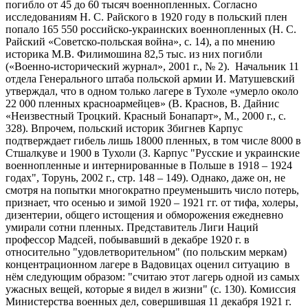
погибло от 45 до 60 тысяч военнопленных. Согласно
исследованиям Н. С. Райского в 1920 году в польский плен
попало 165 550 российско-украинских военнопленных (Н. С.
Райский «Советско-польская война», с. 14), а по мнению
историка М.В. Филимошина 82,5 тыс. из них погибли
(«Военно-исторический журнал», 2001 г., № 2). Начальник 11
отдела Генерального штаба польской армии И. Матушевский
утверждал, что в одном только лагере в Тухоле «умерло около
22 000 пленных красноармейцев» (В. Краснов, В. Дайнис
«Неизвестный Троцкий. Красный Бонапарт», М., 2000 г., с.
328). Впрочем, польский историк Збигнев Карпус
подтверждает гибель лишь 18000 пленных, в том числе 8000 в
Стшалкуве и 1900 в Тухоли (З. Карпус "Русские и украинские
военнопленные и интернированные в Польше в 1918 – 1924
годах", Торунь, 2002 г., стр. 148 – 149). Однако, даже он, не
смотря на попытки многократно преуменьшить число потерь,
признает, что осенью и зимой 1920 – 1921 гг. от тифа, холеры,
дизентерии, общего истощения и обморожения ежедневно
умирали сотни пленных. Представитель Лиги Наций
профессор Мадсей, побывавший в декабре 1920 г. в
относительно "удовлетворительном" (по польским меркам)
концентрационном лагере в Вадовицах оценил ситуацию в
нём следующим образом: "считаю этот лагерь одной из самых
ужасных вещей, которые я видел в жизни" (с. 130). Комиссия
Министерства военных дел, совершившая 11 декабря 1921 г.