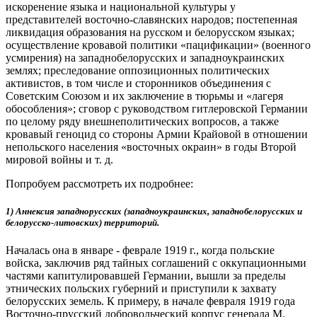
искоренение языка и национальной культуры у
представителей восточно-славянских народов; постепенная
ликвидация образования на русском и белорусском языках;
осуществление кровавой политики «пацификации» (военного
усмирения) на западнобелорусских и западноукраинских
землях; преследование оппозиционных политических
активистов, в том числе и сторонников объединения с
Советским Союзом и их заключение в тюрьмы и «лагеря
обособления»; сговор с руководством гитлеровской Германии
по целому ряду внешнеполитических вопросов, а также
кровавый геноцид со стороны Армии Крайовой в отношении
непольского населения «восточных окраин» в годы Второй
мировой войны и т. д.
Попробуем рассмотреть их подробнее:
1) Аннексия западнорусских (западноукраинских, западнобелорусских и
белорусско-литовских) территорий.
Началась она в январе - феврале 1919 г., когда польские
войска, заключив ряд тайных соглашений с оккупационными
частями капитулировавшей Германии, вышли за пределы
этнических польских губерний и приступили к захвату
белорусских земель. К примеру, в начале февраля 1919 года
Восточно-прусский добровольческий корпус генерала М.