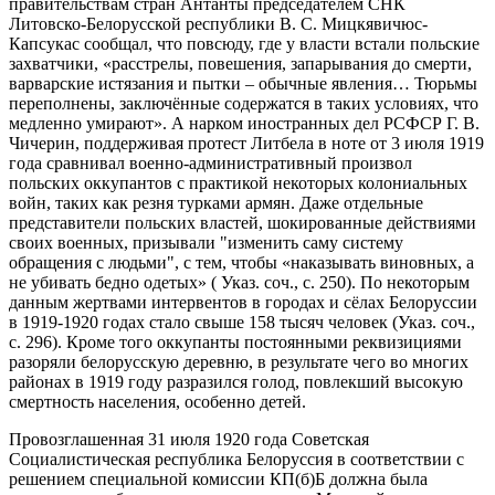
правительствам стран Антанты председателем СНК
Литовско-Белорусской республики В. С. Мицкявичюс-
Капсукас сообщал, что повсюду, где у власти встали польские
захватчики, «расстрелы, повешения, запарывания до смерти,
варварские истязания и пытки – обычные явления… Тюрьмы
переполнены, заключённые содержатся в таких условиях, что
медленно умирают». А нарком иностранных дел РСФСР Г. В.
Чичерин, поддерживая протест Литбела в ноте от 3 июля 1919
года сравнивал военно-административный произвол
польских оккупантов с практикой некоторых колониальных
войн, таких как резня турками армян. Даже отдельные
представители польских властей, шокированные действиями
своих военных, призывали "изменить саму систему
обращения с людьми", с тем, чтобы «наказывать виновных, а
не убивать бедно одетых» ( Указ. соч., с. 250). По некоторым
данным жертвами интервентов в городах и сёлах Белоруссии
в 1919-1920 годах стало свыше 158 тысяч человек (Указ. соч.,
с. 296). Кроме того оккупанты постоянными реквизициями
разоряли белорусскую деревню, в результате чего во многих
районах в 1919 году разразился голод, повлекший высокую
смертность населения, особенно детей.
Провозглашенная 31 июля 1920 года Советская
Социалистическая республика Белоруссия в соответствии с
решением специальной комиссии КП(б)Б должна была