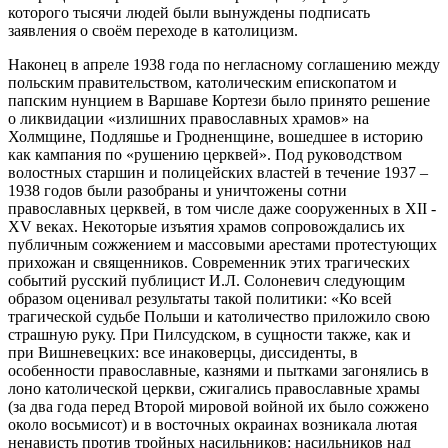
которого тысячи людей были вынуждены подписать
заявления о своём переходе в католицизм.
Наконец в апреле 1938 года по негласному соглашению между
польским правительством, католическим епископатом и
папским нунцием в Варшаве Кортези было принято решение
о ликвидации «излишних православных храмов» на
Холмщине, Подляшье и Гродненщине, вошедшее в историю
как кампания по «рушению церквей». Под руководством
волостных старшин и полицейских властей в течение 1937 –
1938 годов были разобраны и уничтожены сотни
православных церквей, в том числе даже сооруженных в XII -
XV веках. Некоторые изъятия храмов сопровождались их
публичным сожжением и массовыми арестами протестующих
прихожан и священников. Современник этих трагических
событий русский публицист И.Л. Солоневич следующим
образом оценивал результаты такой политики: «Ко всей
трагической судьбе Польши и католичество приложило свою
страшную руку. При Пилсудском, в сущности также, как и
при Вишневецких: все инаковерцы, диссиденты, в
особенности православные, казнями и пытками загонялись в
лоно католической церкви, сжигались православные храмы
(за два года перед Второй мировой войной их было сожжено
около восьмисот) и в восточных окраинах возникала лютая
ненависть против тройных насильников: насильников над