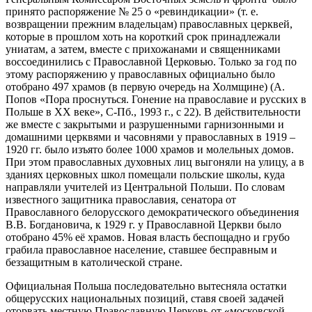
принято распоряжение № 25 о «ревиндикации» (т. е.
возвращении прежним владельцам) православных церквей,
которые в прошлом хоть на короткий срок принадлежали
униатам, а затем, вместе с прихожанами и священниками
воссоединились с Православной Церковью. Только за год по
этому распоряжению у православных официально было
отобрано 497 храмов (в первую очередь на Холмщине) (А.
Попов «Пора проснуться. Гонение на православие и русских в
Польше в XX веке», С-Пб., 1993 г., с 22). В действительности
же вместе с закрытыми и разрушенными гарнизонными и
домашними церквями и часовнями у православных в 1919 –
1920 гг. было изъято более 1000 храмов и молельных домов.
При этом православных духовных лиц выгоняли на улицу, а в
зданиях церковных школ помещали польские школы, куда
направляли учителей из Центральной Польши. По словам
известного защитника православия, сенатора от
Православного белорусского демократического объединения
В.В. Богдановича, к 1929 г. у Православной Церкви было
отобрано 45% её храмов. Новая власть беспощадно и грубо
грабила православное население, ставшее бесправным и
беззащитным в католической стране.
Официальная Польша последовательно вытесняла остатки
общерусских национальных позиций, ставя своей задачей
оторвать местную Православную Церковь от «московской