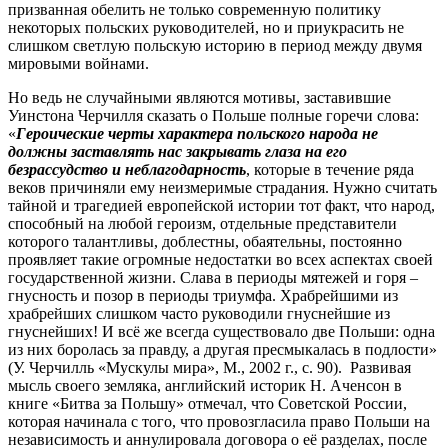
призванная обелить не только современную политику
некоторых польских руководителей, но и приукрасить не
слишком светлую польскую историю в период между двумя
мировыми войнами.
Но ведь не случайными являются мотивы, заставившие
Уинстона Черчилля сказать о Польше полные горечи слова:
«
Героические черты характера польского народа не
должны заставлять нас закрывать глаза на его
безрассудство и неблагодарность
, которые в течение ряда
веков причиняли ему неизмеримые страдания. Нужно считать
тайной и трагедией европейской истории тот факт, что народ,
способный на любой героизм, отдельные представители
которого талантливы, доблестны, обаятельны, постоянно
проявляет такие огромные недостатки во всех аспектах своей
государственной жизни. Слава в периоды мятежей и горя –
гнусность и позор в периоды триумфа. Храбрейшими из
храбрейших слишком часто руководили гнуснейшие из
гнуснейших! И всё же всегда существовало две Польши: одна
из них боролась за правду, а другая пресмыкалась в подлости»
(У. Черчилль «Мускулы мира», М., 2002 г., с. 90). Развивая
мысль своего земляка, английский историк Н. Аченсон в
книге «Битва за Польшу» отмечал, что Советской России,
которая начинала с того, что провозгласила право Польши на
независимость и аннулировала договора о её разделах, после