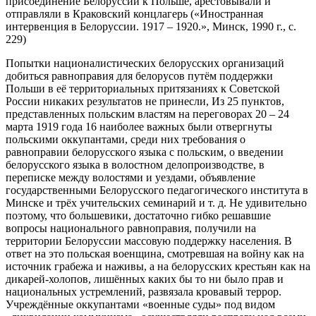
присоединение Белоруссии к Польше, арестовывали и
отправляли в Краковский концлагерь («Иностранная
интервенция в Белоруссии. 1917 – 1920.», Минск, 1990 г., с.
229)
Попытки националистических белорусских организаций
добиться равноправия для белорусов путём поддержки
Польши в её территориальных притязаниях к Советской
России никаких результатов не принесли, Из 25 пунктов,
представленных польским властям на переговорах 20 – 24
марта 1919 года 16 наиболее важных были отвергнуты
польскими оккупантами, среди них требования о
равноправии белорусского языка с польским, о введении
белорусского языка в волостном делопроизводстве, в
переписке между волостями и уездами, объявление
государственными Белорусского педагогического института в
Минске и трёх учительских семинарий и т. д. Не удивительно
поэтому, что большевики, достаточно гибко решавшие
вопросы национального равноправия, получили на
территории Белоруссии массовую поддержку населения. В
ответ на это польская военщина, смотревшая на войну как на
источник грабежа и наживы, а на белорусских крестьян как на
дикарей-холопов, лишённых каких бы то ни было прав и
национальных устремлений, развязала кровавый террор.
Учреждённые оккупантами «военные суды» под видом