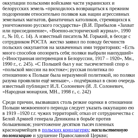
оккупации польскими войсками части украинских и
белорусских земель «приходилось возвращаться к прежним
подозрениям относительно поляков как нации агрессивных
земельных магнатов, фанатичных католиков, стремящихся к
уничтожению русского государства» (В.И. Прибылов «Захват
или присоединение», «Военно-исторический журнал», 1990
г., № 10, с. 14). А известный писатель М. Горький, в беседе с
сотрудником РОСТА жестко заявил по поводу бесчинств
польских оккупантов на захваченных ими территориях: «Есть
много способов опозорить себя; поляки выбрали наихудший»
(«Иностранная интервенция в Белоруссии, 1917 – 1920», Мн.,
1990 г., с. 245). «С Польшей был у нас тысячелетний спор о
«польской миссии на востоке»; русская политика по
отношению к Польше была неразумной политикой, но поляки
разума проявляли ещё меньше», - подчёркивал в свою очередь
известный публицист И.Л. Солоневич (И. Л. Солоневич,
«Народная монархия, МН., 1998 г., с. 242)
Среди причин, вызвавших столь резкие оценки в отношении
Польши межвоенного периода следует указать оккупацию ею
в 1919 –1920 г.г. чужих территорий; отказ от сотрудничества с
Белой Армией генерала Деникина в борьбе против
большевиков; уничтожение десятков тысяч пленных
красноармейцев в
польских концлагерях
;
насильственную
полонизацию
и удушение Православной Церкви;