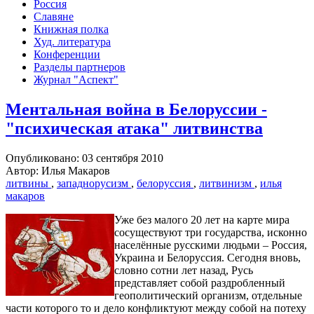
Россия
Славяне
Книжная полка
Худ. литература
Конференции
Разделы партнеров
Журнал "Аспект"
Ментальная война в Белоруссии -
"психическая атака" литвинства
Опубликовано: 03 сентября 2010
Автор: Илья Макаров
литвины
,
западнорусизм
,
белоруссия
,
литвинизм
,
илья
макаров
Уже без малого 20 лет на карте мира
сосуществуют три государства, исконно
населённые русскими людьми – Россия,
Украина и Белоруссия. Сегодня вновь,
словно сотни лет назад, Русь
представляет собой раздробленный
геополитический организм, отдельные
части которого то и дело конфликтуют между собой на потеху