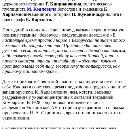
церковного историка
Г. Киприановича,
политического
публициста
М. Кояловича
,
богослова и академика
К.
Харламповича,
видного историка
П. Жуковича,
филолога и
палеографа
Е. Карского.
Последний в своих исследованиях доказывал сравнительную
новизну термина «белорусы» следующими доводами:
«В
настоящее время простой народ в Белоруссии не знает этого
названия. На вопрос: кто ты? Простолюдин отвечает –
русский, а если он католик, то называет себя либо католиком,
либо поляком; иногда свою родину назовет Литвой, а то и
просто скажет, что он «тутэйший» – здешний, конечно
противополагая себя лицу, говорящему по-великорусски, как
пришлому в Западном крае».
Даже с приходом Советской власти западнорусизм не изжил
себя. Как раз в советское время плодотворно трудился на ниве
западнорусизма К. Харлампович, чем, кстати, вызывал
раздражение у украиноцентричных деятелей тогдашней
Компартии. В 1928 году он был исключён из числа
академиков Украинской АН по приказу украинского наркома
просвещения Н. А. Скрипника, ярого сторонника политики
украинизации.
Сегодня история повторяется. Как и сотни лет назад, нам