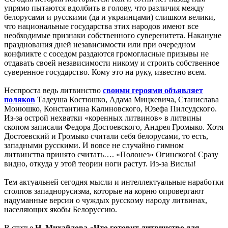
упрямо пытаются вдолбить в голову, что различия между
белорусами и русскими (да и украинцами) слишком велики,
что национальные государства этих народов имеют все
необходимые признаки собственного суверенитета. Накануне
празднования дней независимости или при очередном
конфликте с соседом раздаются громогласные призывы не
отдавать своей независимости никому и строить собственное
суверенное государство. Кому это на руку, известно всем.
Неспроста ведь литвинство
своими героями объявляет
поляков
Тадеуша Костюшко, Адама Мицкевича, Станислава
Монюшко, Константина Калиновского, Юзефа Пилсудского.
Из-за острой нехватки «коренных литвинов» в литвины
скопом записали Федора Достоевского, Андрея Громыко. Хотя
Достоевский и Громыко считали себя белорусами, то есть,
западными русскими. И вовсе не случайно гимном
литвинства принято считать…. «Полонез» Огинского! Сразу
видно, откуда у этой теории ноги растут. Из-за Вислы!
Тем актуальней сегодня мысли и интеллектуальные наработки
столпов западнорусизма, которые на корню опровергают
надуманные версии о чуждых русскому народу литвинах,
населяющих якобы Белоруссию.
В статье
Н. Михайлова «Что готовит литвинство для