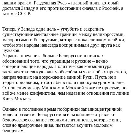
нашим врагам. Раздельная Русь – главный приз, который
достался Западу в его противостоянии сначала с Россией, а
затем с СССР.
Теперь у Запада одна цель – углубить и закрепить
существующие ментальные границы между великороссами,
малороссами и белорусами, которые пока слишком нечётки,
чтобы эти народы навсегда воспринимали друг друга как
чужаков.
Украина преуспела больше Белоруссии в поисках
обоснований того, что украинцы и русские – вечно
соперничающие народы. Политическая конъюнктура
заставляет киевскую элиту обособляться от любых проектов,
направленных на возрождение единой Руси. Пусть не в
территориальном, то хотя бы в политико-культурном плане.
Отношения между Минском и Москвой тоже не простые, но
всё же менее конфликтны, чем недавние отношения по линии
Киев-Москва.
Однако в последнее время поборники западноцентричной
модели развития Белоруссии всё назойливее отравляют
белорусское сознание теориями литвинства, которые они,
словно ярмарочные дива, пытаются всучить молодым
белорусам.