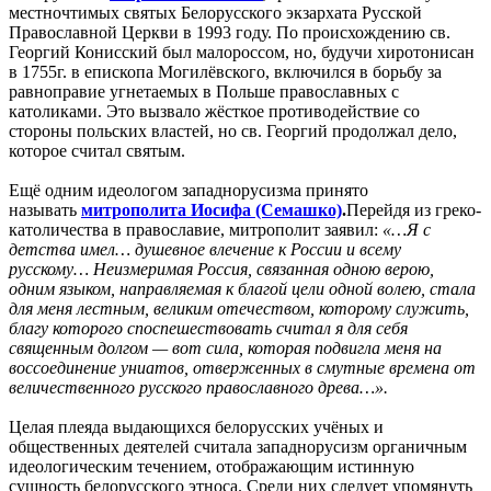
местночтимых святых Белорусского экзархата Русской
Православной Церкви в 1993 году. По происхождению св.
Георгий Конисский был малороссом, но, будучи хиротонисан
в 1755г. в епископа Могилёвского, включился в борьбу за
равноправие угнетаемых в Польше православных с
католиками. Это вызвало жёсткое противодействие со
стороны польских властей, но св. Георгий продолжал дело,
которое считал святым.
Ещё одним идеологом западнорусизма принято
называть
митрополита Иосифа (Семашко)
.
Перейдя из греко-
католичества в православие, митрополит заявил:
«…Я с
детства имел… душевное влечение к России и всему
русскому… Неизмеримая Россия, связанная одною верою,
одним языком, направляемая к благой цели одной волею, стала
для меня лестным, великим отечеством, которому служить,
благу которого споспешествовать считал я для себя
священным долгом — вот сила, которая подвигла меня на
воссоединение униатов, отверженных в смутные времена от
величественного русского православного древа…».
Целая плеяда выдающихся белорусских учёных и
общественных деятелей считала западнорусизм органичным
идеологическим течением, отображающим истинную
сущность белорусского этноса. Среди них следует упомянуть