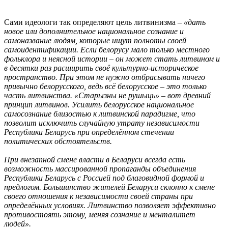
Сами идеологи так определяют цель литвинизма –
«дать
новое или дополнительное национальное сознание и
самоназвание людям, которые ищут полноты своей
самоидентификации. Если белорусу мало только местного
фольклора и неясной истории – он может стать литвином и
в десятки раз расширить своё культурно-историческое
пространство. При этом не нужно отбрасывать ничего
привычно белорусского, ведь всё белорусское – это только
часть литвинства. «Старызны не рушыць» – вот древний
принцип литвинов. Усилить белорусское национальное
самосознание близостью к литвинской парадигме, что
позволит исключить случайную утрату независимости
Республики Беларусь при определённом стечении
политических обстоятельств.
При внезапной смене власти в Беларуси всегда есть
возможность массированной пропаганды объединения
Республики Беларусь с Россией под благовидной формой и
предлогом. Большинство жителей Беларуси склонно к смене
своего отношения к независимости своей страны при
определённых условиях. Литвинство позволяет эффективно
противостоять этому, меняя сознание и менталитет
людей».