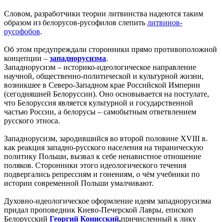
Словом, разработчики теории литвинства надеются таким
образом из белорусов-русофилов слепить
литвинов-
русофобов
.
Об этом предупреждали сторонники прямо противоположной
концепции –
западнорусизма
.
Западнорусизм – историко-идеологическое направление
научной, общественно-политической и культурной жизни,
возникшее в Северо-Западном крае Российской Империи
(сегодняшней Белоруссии). Оно основывается на постулате,
что Белоруссия является культурной и государственной
частью России, а белорусы – самобытным ответвлением
русского этноса.
Западнорусизм, зародившийся во второй половине XVIII в.
как реакция западно-русского населения на тираническую
политику Польши, вызвал к себе ненавистное отношение
поляков. Сторонники этого идеологического течения
подвергались репрессиям и гонениям, о чём учебники по
истории современной Польши умалчивают.
Духовно-идеологическое оформление идеям западнорусизма
придал проповедник Киево-Печерской Лавры, епископ
Белорусский
Георгий Конисский
,
причисленный к лику