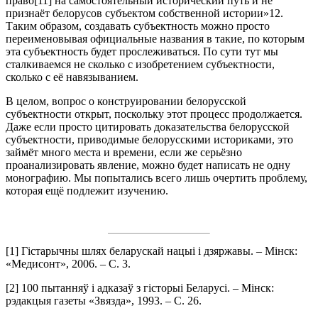
право
[11] на самостоятельный исторический путь и не
признаёт белорусов субъектом собственной истории»
12.
Таким образом, создавать субъектность можно просто
переименовывая официальные названия в такие, по которым
эта субъектность будет прослеживаться. По сути тут мы
сталкиваемся не сколько с изобретением субъектности,
сколько с её навязыванием.
В целом, вопрос о конструировании белорусской
субъектности открыт, поскольку этот процесс продолжается.
Даже если просто цитировать доказательства белорусской
субъектности, приводимые белорусскими историками, это
займёт много места и времени, если же серьёзно
проанализировать явление, можно будет написать не одну
монографию. Мы попытались всего лишь очертить проблему,
которая ещё подлежит изучению.
[1] Гістарычны шлях беларускай нацыі і дзяржавы. – Мінск:
«Медисонт», 2006. – С. 3.
[2] 100 пытанняў і адказаў з гісторыі Беларусі. – Мінск:
рэдакцыя газеты «Звязда», 1993. – С. 26.