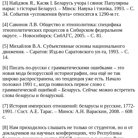
[3] Найдзюк Я., Касяк І. Беларусь учора і сяння: Папулярны
нарыс з гісторыі Беларусі. – Мінск: Навука і тэхніка, 1993. – С.
34. События «успокоения бунта» относятся к 1290‑м гг.
[4] Савинов Л.В. Общество и этнополитика: специфика
этнополитических процессов в Сибирском федеральном
округе. – Новосибирск: СибАГС, 2005. – С. 81.
[5] Михайлов В.А. Субъективные основы национального
движения. – Саратов: Изд-во Саратовского ун-та, 1993. – С.
14.
[6] Писать по-русски с грамматическими ошибками – это
новая мода белорусской историографии, она ещё не так
широко распространена, но тенденция уже есть. Начало
положил 1991 г., когда появилось первое слово с
грамматической ошибкой –
Беларусь
. Сейчас можно встретить
слова
беларусы
и
беларуский
.
[7] История имперских отношений: беларусы и русские, 1772-
1991. / Сост. А.Е. Тарас. – Минск: А.Н. Вараскин, 2008. – 608
с.
[8] Нам приходилось слышать не только от студентов, но и от
докладчиков на научных конференциях, что Республика