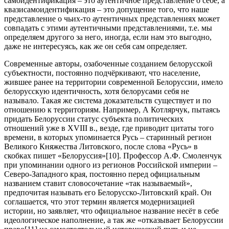
самоидентификация – это аутентичное представление о себе, а
квазисамоидентификация – это допущение того, что наше
представление о чьих-то аутентичных представлениях может
совпадать с этими аутентичными представлениями, т.е. мы
определяем другого за него, иногда, если нам это выгодно,
даже не интересуясь, как же он себя сам определяет.
Современные авторы, озабоченные созданием белорусской
субъектности, постоянно подчёркивают, что население,
жившее ранее на территории современной Белоруссии, имело
белорусскую идентичность, хотя белорусами себя не
называло. Такая же система доказательств существует и по
отношению к территориям. Например, А Котлярчук, пытаясь
придать Белоруссии статус субъекта политических
отношений уже в XVIII в., везде, где приводит цитаты того
времени, в которых упоминается Русь – старинный регион
Великого Княжества Литовского, после слова «Русь» в
скобках пишет «Белоруссия»
[10]. Профессор А.Ф. Смоленчук
при упоминании одного из регионов Российской империи –
Северо-Западного края, постоянно перед официальным
названием ставит словосочетание «так называемый»,
предпочитая называть его Белорусско-Литовский край. Он
соглашается, что этот термин является модернизацией
истории, но заявляет, что официальное название несёт в себе
идеологическое наполнение, а так же «отказывает Белоруссии