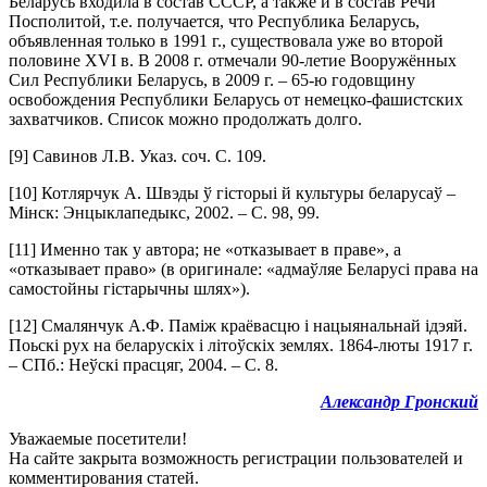
Беларусь входила в состав СССР, а также и в состав Речи
Посполитой, т.е. получается, что Республика Беларусь,
объявленная только в 1991 г., существовала уже во второй
половине XVI в. В 2008 г. отмечали 90‑летие Вооружённых
Сил Республики Беларусь, в 2009 г. – 65‑ю годовщину
освобождения Республики Беларусь от немецко-фашистских
захватчиков. Список можно продолжать долго.
[9] Савинов Л.В. Указ. соч. С. 109.
[10] Котлярчук А. Швэды ў гісторыі й культуры беларусаў –
Мінск: Энцыклапедыкс, 2002. – С. 98, 99.
[11] Именно так у автора; не «отказывает в праве», а
«отказывает право» (в оригинале: «адмаўляе Беларусі права на
самостойны гістарычны шлях»).
[12] Смалянчук А.Ф. Паміж краёвасцю і нацыянальнай ідэяй.
Поьскі рух на беларускіх і літоўскіх землях. 1864-люты 1917 г.
– СПб.: Неўскі прасцяг, 2004. – С. 8.
Александр Гронский
Уважаемые посетители!
На сайте закрыта возможность регистрации пользователей и
комментирования статей.