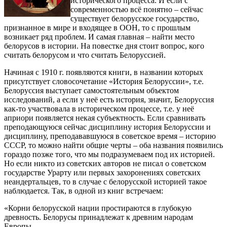
исторического процесса. И если с
современностью всё понятно – сейчас
существует белорусское государство,
признанное в мире и входящее в ООН, то с прошлым
возникает ряд проблем. И самая главная – найти место
белорусов в истории. На повестке дня стоит вопрос, кого
считать белорусом и что считать Белоруссией.
Начиная с 1910 г. появляются книги, в названии которых
присутствует словосочетание «История Белоруссии», т.е.
Белоруссия выступает самостоятельным объектом
исследований, а если у неё есть история, значит, Белоруссия
как-то участвовала в историческом процессе, т.е. у неё
априори появляется некая субъектность. Если сравнивать
преподающуюся сейчас дисциплину история Белоруссии и
дисциплину, преподававшуюся в советское время – историю
СССР, то можно найти общие черты – оба названия появились
гораздо позже того, что мы подразумеваем под их историей.
Но если никто из советских авторов не писал о советском
государстве Урарту или первых захоронениях советских
неандертальцев, то в случае с белорусской историей такое
наблюдается. Так, в одной из книг встречаем:
«Корни белорусской нации простираются в глубокую
древность. Белорусы принадлежат к древним народам
Европы.