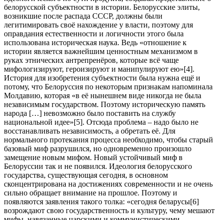
белорусской субъектности в истории. Белорусские элиты,
возникшие после распада СССР, должны были
легитимировать своё нахождение у власти, поэтому для
оправдания естественности и логичности этого была
использована историческая наука. Ведь «отношение к
истории является важнейшим ценностным механизмом в
руках этнических антрепренёров, которые всё чаще
мифологизируют, героизируют и манипулируют ею»
[4].
История для изобретения субъектности была нужна ещё и
потому, что Белоруссия по некоторым признакам напоминала
Молдавию, которая «в её нынешнем виде никогда не была
независимым государством. Поэтому историческую память
народа […] невозможно было поставить на службу
национальной идее»
[5]. Отсюда проблема – надо было не
восстанавливать независимость, а обретать её. Для
нормального протекания процесса необходимо, чтобы старый
базовый миф разрушился, но одновременно произошло
замещение новым мифом. Новый устойчивый миф в
Белоруссии так и не появился. Идеология белорусского
государства, существующая сегодня, в основном
сконцентрирована на достижениях современности и не очень
сильно обращает внимание на прошлое. Поэтому и
появляются заявления такого толка: «сегодня беларусы
[6]
возрождают свою государственность и культуру, чему мешают
мифы, навязанные царскими и коммунистическими