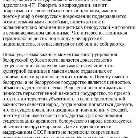
идеологами»
[7]. Говорить о возрождении, значит
подразумевать свою субъектность в прошлом, именно
поэтому миф о белорусском возрождении поддерживается
всеми возможными способами, вплоть до почти
большевистских обвинений критиков белорусской мифологии
в великодержавном шовинизме. Что интересно, ленинская
терминология до сих пор в ходу у белорусских
националистов, и отказываться от неё они не собираются.
Пожалуй, самым важным моментом конструирования
белорусской субъектности, является доказательство
существования белорусов как самостоятельной этно-
культурной единицы в максимально отдалённых от
современности хронологических отрезках. Почему именно
белорусы, а не белорусское государство является ценностью,
объяснить достаточно легко. Ведь, если воспринимать как
ценность первостепенной важности государство, то при его
отсутствии теряется субъектность, а если первостепенной
важностью является народ, тогда можно попытаться доказать,
что он существовал, но находился в подчинении у соседей,
поэтому и не имел своего государства. Для обоснования
существования древности белорусского народа используется
обычный белорусоморфизм. Даже в идеологически
выдержанном СССР никто не переносил современные
политические реалии на прошлое. Нельзя представить себе