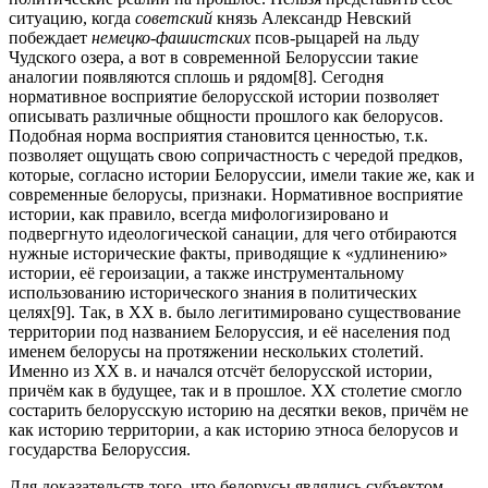
ситуацию, когда
советский
князь Александр Невский
побеждает
немецко-фашистских
псов-рыцарей на льду
Чудского озера, а вот в современной Белоруссии такие
аналогии появляются сплошь и рядом
[8]. Сегодня
нормативное восприятие белорусской истории позволяет
описывать различные общности прошлого как белорусов.
Подобная норма восприятия становится ценностью, т.к.
позволяет ощущать свою сопричастность с чередой предков,
которые, согласно истории Белоруссии, имели такие же, как и
современные белорусы, признаки. Нормативное восприятие
истории, как правило, всегда мифологизировано и
подвергнуто идеологической санации, для чего отбираются
нужные исторические факты, приводящие к «удлинению»
истории, её героизации, а также инструментальному
использованию исторического знания в политических
целях
[9]. Так, в ХХ в. было легитимировано существование
территории под названием Белоруссия, и её населения под
именем белорусы на протяжении нескольких столетий.
Именно из ХХ в. и начался отсчёт белорусской истории,
причём как в будущее, так и в прошлое. ХХ столетие смогло
состарить белорусскую историю на десятки веков, причём не
как историю территории, а как историю этноса белорусов и
государства Белоруссия.
Для доказательств того, что белорусы являлись субъектом