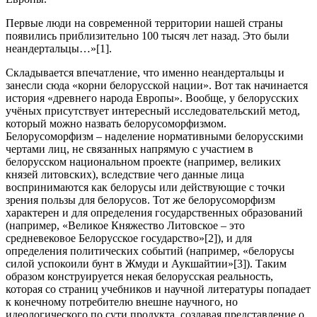
Первые люди на современной территории нашей страны
появились приблизительно 100 тысяч лет назад. Это были
неандертальцы…»
[1].
Складывается впечатление, что именно неандертальцы и
занесли сюда «корни белорусской нации». Вот так начинается
история «древнего народа Европы». Вообще, у белорусских
учёных присутствует интересный исследовательский метод,
который можно назвать белорусоморфизмом.
Белорусоморфизм – наделение нормативными белорусскими
чертами лиц, не связанных напрямую с участием в
белорусском национальном проекте (например, великих
князей литовских), вследствие чего данные лица
воспринимаются как белорусы или действующие с точки
зрения пользы для белорусов. Тот же белорусоморфизм
характерен и для определения государственных образований
(например, «Великое Княжество Литовское – это
средневековое Белорусское государство»
[2]), и для
определения политических событий (например, «белорусы
силой успокоили бунт в Жмуди и Аукшайтии»
[3]). Таким
образом конструируется некая белорусская реальность,
которая со страниц учебников и научной литературы попадает
к конечному потребителю внешне научного, но
идеологического по сути продукта, создавая представление о