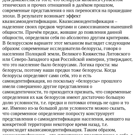
этнических и прочих отношений в далёком прошлом,
современные представления о них переносятся на прошедшие
эпохи. В результате возникает эффект
квазисамоидентификации. Квазисамоидентификация –
наделение своих предков чертами и самосознанием нынешней
общности. Причём предки, жившие до появления данной
общности, определяли себя по абсолютно другим критериям.
В белорусском варианте этот механизм выглядит следующим
образом: современные исследователи-белорусы, говоря о
населении Полоцкой земли, Великого Княжества Литовского
или Северо-Западного края Российской империи, утверждают,
что это население было белорусами. Логика проста: мы
белорусы, поэтому наши предки тоже белорусы. Когда
белорусы определяют сами себя, это и есть
самоидентификация, но поскольку «белорусы» прошлого
имели совершенно другие представления о
самоидентичности, то приходится признать, что современные
определения их как белорусов имеют достаточно большую
долю условности, т.е. предки и потомки отнюдь не одно и то
же. Именно из-за большой доли условности можно сказать,
что современное определение попросту конструирует
представления о самоидентификации населения, жившего на
конкретной территории некоторое время назад, т.е.
происходит квазисамоидентификация. Таким образом,