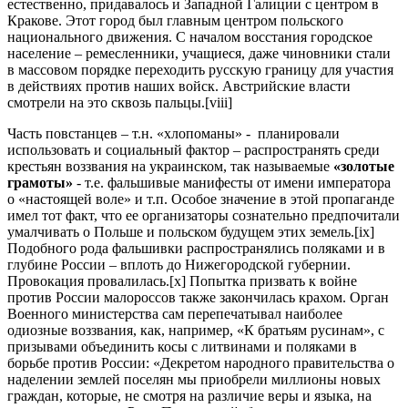
естественно, придавалось и Западной Галиции с центром в
Кракове. Этот город был главным центром польского
национального движения. С началом восстания городское
население – ремесленники, учащиеся, даже чиновники стали
в массовом порядке переходить русскую границу для участия
в действиях против наших войск. Австрийские власти
смотрели на это сквозь пальцы.[viii]
Часть повстанцев – т.н. «хлопоманы» - планировали
использовать и социальный фактор – распространять среди
крестьян воззвания на украинском, так называемые
«золотые
грамоты»
- т.е. фальшивые манифесты от имени императора
о «настоящей воле» и т.п. Особое значение в этой пропаганде
имел тот факт, что ее организаторы сознательно предпочитали
умалчивать о Польше и польском будущем этих земель.[ix]
Подобного рода фальшивки распространялись поляками и в
глубине России – вплоть до Нижегородской губернии.
Провокация провалилась.[x] Попытка призвать к войне
против России малороссов также закончилась крахом. Орган
Военного министерства сам перепечатывал наиболее
одиозные воззвания, как, например, «К братьям русинам», с
призывами объединить косы с литвинами и поляками в
борьбе против России: «Декретом народного правительства о
наделении землей поселян мы приобрели миллионы новых
граждан, которые, не смотря на различие веры и языка, на