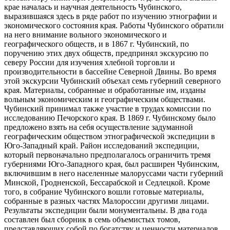
крае началась и научная деятельность Чубинского,
выразившаяся здесь в ряде работ по изучению этнографии и
экономического состояния края. Работы Чубинского обратили
на него внимание вольного экономического и
географического обществ, и в 1867 г. Чубинский, по
поручению этих двух обществ, предпринял экскурсию по
северу России для изучения хлебной торговли и
производительности в бассейне Северной Двины. Во время
этой экскурсии Чубинский объехал семь губерний северного
края. Материалы, собранные и обработанные им, изданы
вольным экономическим и географическим обществами.
Чубинский принимал также участие в трудах комиссии по
исследованию Печорского края. В 1869 г. Чубинскому было
предложено взять на себя осуществление задуманной
географическим обществом этнографической экспедиции в
Юго-Западный край. Район исследований экспедиции,
который первоначально предполагалось ограничить тремя
губерниями Юго-Западного края, был расширен Чубинским,
включившим в него населенные малоруссами части губерний
Минской, Гродненской, Бессарабской и Седлецкой. Кроме
того, в собрание Чубинского вошли готовые материалы,
собранные в разных частях Малороссии другими лицами.
Результаты экспедиции были монументальны. В два года
составлен был сборник в семь объемистых томов,
представляющих собой по богатству и ценности материалов