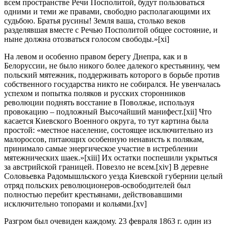
всем пространстве Речи Посполитой, будут пользоваться
одними и теми же правами, свободно располагающими их
судьбою. Братья русины! Земля ваша, столько веков
разделявшая вместе с Речью Посполитой общее состояние, и
ныне должна отозваться голосом свободы.»[xi]
На левом и особенно правом берегу Днепра, как и в
Белоруссии, не было никого более далекого крестьянину, чем
польский мятежник, поддерживать которого в борьбе против
собственного государства никто не собирался. Не увенчалась
успехом и попытка поляков и русских сторонников
революции поднять восстание в Поволжье, используя
провокацию – подложный Высочайший манифест.[xii] Что
касается Киевского Военного округа, то тут картина была
простой: «местное население, состоящее исключительно из
малороссов, питающих особенную ненависть к полякам,
принимало самые энергическое участие в истреблении
мятежнических шаек.»[xiii] Их остатки поспешили укрыться
за австрийской границей. Повезло не всем.[xiv] В деревне
Соловьевка Радомышльского уезда Киевской губернии целый
отряд польских революционеров-освободителей был
полностью перебит крестьянами, действовавшими
исключительно топорами и кольями.[xv]
Разгром был очевиден каждому. 23 февраля 1863 г. один из