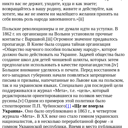
никто вас не держит, уходите, куда и как знаете;
возвращайтесь в вашу родину, живите и действуйте, как
хотите, мы же не имеем ни малейшего желания принять на
себя вновь роль народа завоеванного.»[ii]
Польские революционеры и не думали идти на уступки. В
1862 г. их организации на Волыни установили прочные
контакты с Варшавой.[iii] Огромное значение придавалось
пропаганде. В Киеве была создана тайная организация
«Общество научного пособия польскому народу», которое
должно было действовать на Украине. Задачей общества было
создание школ для детей чиншевой шляхты, которых затем
предполагали использовать в качестве пропагандистов.[iv]
Большое внимание уделялось и печати. Перед восстанием в
юго-западных губерниях начали появляться запрещенные
письма и призывы, напечатанные во Львове как на польском,
так и на украинском языках. Специально для последней цели
поддерживался и журнал «Мета», т.е. «цель», который
редактировали ориентировавшиеся на поляков местные
русины.[v] Одним из примеров этой политики было
стихотворение П.П. Чубинского
[1]
«Ще не вмерла
Украина»
. Оно было опубликовано в 1863 г., в четвертом
журнала «Мета». В XX веке оно стало гимном украинских
националистов, а в несколько переработанной форме - и
гимном Украинской республики. Время и место публикации