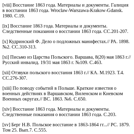
[viii] Восстание 1863 года. Материалы и документы. Галиция
в восстании 1863 года. Wroclaw-Warszawa-Krakow-Gdansk.
1980. С.19.
[ix] Восстание 1863 года. Материалы и документы.
Следственные показания о восстании 1863 года. СС.201-207.
[x] Кудринский Ф. Дело о подложных манифестах.// РА. 1898.
№2. СС.310-313.
[xi] Письмо из Царства Польского. Варшава, 8(20) мая 1863 г.//
Русский инвалид. 19/31 мая 1863 г. №109. С.463.
[xii] Отзвуки польского восстания 1863 г.// КА. М.1923. Т.4.
СС.276-307.
[xiii] По поводу событий в Польше. Краткие известия о
военных действиях в Варшавском, Виленском и Киевском
Военных округах.// ВС. 1863. №6. С.650.
[xiv] Восстание 1863 года. Материалы и документы.
Следственные показания о восстании 1863 года. С.203.
[xv] Берг Н.В. Польское восстание в 1863-1864 гг...// РС. 1879.
Том 25. Вып.7. С.555.