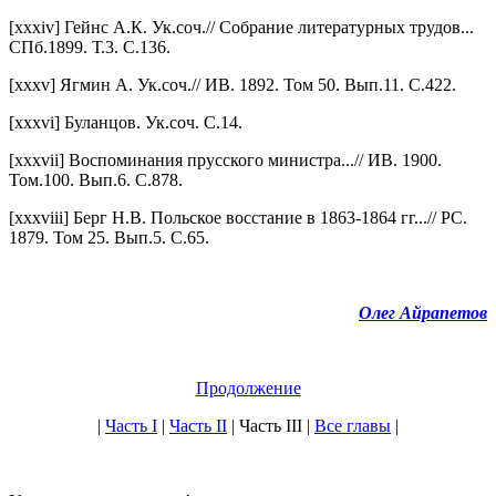
[xxxiv] Гейнс А.К. Ук.соч.// Собрание литературных трудов...
СПб.1899. Т.3. С.136.
[xxxv] Ягмин А. Ук.соч.// ИВ. 1892. Том 50. Вып.11. С.422.
[xxxvi] Буланцов. Ук.соч. С.14.
[xxxvii] Воспоминания прусского министра...// ИВ. 1900.
Том.100. Вып.6. С.878.
[xxxviii] Берг Н.В. Польское восстание в 1863-1864 гг...// РС.
1879. Том 25. Вып.5. С.65.
Олег Айрапетов
Продолжение
|
Часть I
|
Часть II
| Часть III |
Все главы
|