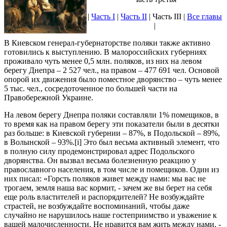
|
Часть I
|
Часть II
| Часть III |
Все главы
|
В Киевском генерал-губернаторстве поляки также активно
готовились к выступлению. В малороссийских губерниях
проживало чуть менее 0,5 млн. поляков, из них на левом
берегу Днепра – 2 527 чел., на правом – 477 691 чел. Основой
опорой их движения было поместное дворянство – чуть менее
5 тыс. чел., сосредоточенное по большей части на
Правобережной Украине.
На левом берегу Днепра поляки составляли 1% помещиков, в
то время как на правом берегу эти показатели были в десятки
раз больше: в Киевской губернии – 87%, в Подольской – 89%,
в Волынской – 93%.[i] Это был весьма активный элемент, что
в полную силу продемонстрировал адрес Подольского
дворянства. Он вызвал весьма болезненную реакцию у
православного населения, в том числе и помещиков. Один из
них писал: «Горсть поляков живет между нами: мы вас не
трогаем, земля наша вас кормит, - зачем же вы берет на себя
еще роль властителей и распорядителей? Не возбуждайте
страстей, не возбуждайте воспоминаний, чтобы даже
случайно не нарушилось наше гостеприимство и уважение к
вашей малочисленности. Не нравится вам жить между нами, -