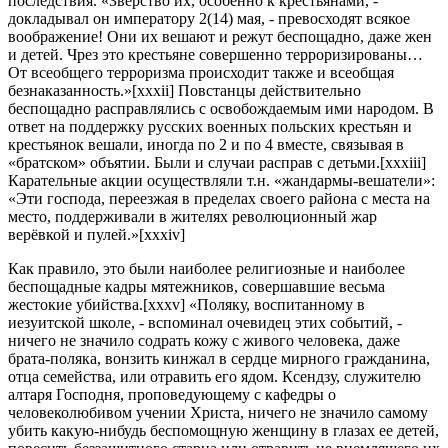
последствия. «Зверство их, особенно к крестьянами, -
докладывал он императору 2(14) мая, - превосходят всякое
воображение! Они их вешают и режут беспощадно, даже жен
и детей. Чрез это крестьяне совершенно терроризированы…
От всеобщего терроризма происходит также и всеобщая
безнаказанность.»[xxxii] Повстанцы действительно
беспощадно расправлялись с освобождаемым ими народом. В
ответ на поддержку русских военных польских крестьян и
крестьянок вешали, иногда по 2 и по 4 вместе, связывая в
«братском» объятии. Были и случаи расправ с детьми.[xxxiii]
Карательные акции осуществляли т.н. «жандармы-вешатели»:
«Эти господа, переезжая в пределах своего района с места на
место, поддерживали в жителях революционный жар
верёвкой и пулей.»[xxxiv]
Как правило, это были наиболее религиозные и наиболее
беспощадные кадры мятежников, совершавшие весьма
жестокие убийства.[xxxv] «Поляку, воспитанному в
иезуитской школе, - вспоминал очевидец этих событий, -
ничего не значило содрать кожу с живого человека, даже
брата-поляка, вонзить кинжал в сердце мирного гражданина,
отца семейства, или отравить его ядом. Ксендзу, служителю
алтаря Господня, проповедующему с кафедры о
человеколюбивом учении Христа, ничего не значило самому
убить какую-нибудь беспомощную женщину в глазах ее детей,