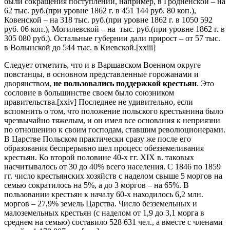
были сокращения поступлений, например, в Гродненской – на
62 тыс. руб.(при уровне 1862 г. в 451 144 руб. 80 коп.),
Ковенской – на 318 тыс. руб.(при уровне 1862 г. в 1050 592
руб. 06 коп.), Могилевской – на тыс. руб.(при уровне 1862 г. в
305 080 руб.). Остальные губернии дали прирост – от 57 тыс.
в Волынской до 544 тыс. в Киевской.[xxiii]
Следует отметить, что и в Варшавском Военном округе
повстанцы, в основном представленные горожанами и
дворянством,
не пользовались поддержкой крестьян
. Это
сословие в большинстве своем было союзником
правительства.[xxiv] Последнее не удивительно, если
вспомнить о том, что положение польского крестьянина было
чрезвычайно тяжелым, и он имел все основания к неприязни
по отношению к своим господам, ставшим революционерами.
В Царстве Польском практически сразу же после его
образования беспрерывно шел процесс обезземеливания
крестьян. Ко второй половине 40-х гг. XIX в. таковых
насчитывалось от 30 до 40% всего населения. С 1846 по 1859
гг. число крестьянских хозяйств с наделом свыше 5 моргов на
семью сократилось на 5%, а до 3 моргов – на 65%. В
пользовании крестьян к началу 60-х находилось 6,2 млн.
моргов – 27,9% земель Царства. Число безземельных и
малоземельных крестьян (с наделом от 1,9 до 3,1 морга в
среднем на семью) составило 528 631 чел., а вместе с членами