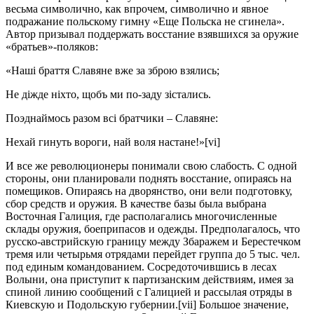
весьма символично, как впрочем, символично и явное
подражание польскому гимну «Еще Польска не сгинела».
Автор призывал поддержать восстание взявшихся за оружие
«братьев»-поляков:
«Нашi браття Славяне вже за зброю взялись;
Не дiжде нiхто, щобъ ми по-заду зiстались.
По
э
днаймось разом всi братчики – Славяне:
Нехай гинуть вороги, най воля настане!»[vi]
И все же революционеры понимали свою слабость. С одной
стороны, они планировали поднять восстание, опираясь на
помещиков. Опираясь на дворянство, они вели подготовку,
сбор средств и оружия. В качестве базы была выбрана
Восточная Галиция, где располагались многочисленные
склады оружия, боеприпасов и одежды. Предполагалось, что
русско-австрийскую границу между Збаражем и Берестечком
тремя или четырьмя отрядами перейдет группа до 5 тыс. чел.
под единым командованием. Сосредоточившись в лесах
Волыни, она приступит к партизанским действиям, имея за
спиной линию сообщений с Галицией и рассылая отряды в
Киевскую и Подольскую губернии.[vii] Большое значение,