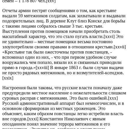
семей – 1 178 807 чел.[xxv]
Отчеты армии пестрят сообщениями о том, как крестьяне
выдали 59 мятежников солдатам, как захватывали и выдавали
подозрительных лиц. В деревне Клут близ Конске для борьбы
с такими лицами собралось свыше 3 тыс. крестьян.
Выступления против помещиков начали приобретать столь
масштабный характер, что это стало пугать власти.[xxvi] Это
не удивительно – местные помещики весьма постоянно
злоупотребляли своими правами в отношении крестьян.[xxvii]
«Крестьяне так были ожесточены против повстанцев, -
вспоминал один из них, - что при первом удобном случае
вооружались чем попало, вязали их и связанных приводили
прямо в города.»[xxviii] В январе 1863 г. были случаи выдачи
не просто рядовых мятежников, но и возмутителей-ксендзов.
[xxix]
Настроения были таковы, что русские власти поначалу даже
предупредили местное население о нежелательности слишком
суровых расправ с мятежниками. Это было ошибкой.[xxx]
Русский административный аппарат был немногочислен, и в
основном сформирован из местных уроженцев. Это
объясняет, каким образом повстанцы легко истребили власть
вне городов.[xxxi] Константин Николаевич с явным
опозданием понял значение террора мятежников и его