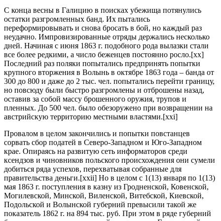
С конца весны в Галицию в поисках убежища потянулись
остатки разгромленных банд. Их пытались
переформировывать и снова бросать в бой, но каждый раз
неудачно. Импровизированные отряды держались несколько
дней. Начиная с июня 1863 г. подобного рода вылазки стали
все более редкими, а число беженцев постоянно росло.[xx]
Последний раз поляки попытались предпринять попытки
крупного вторжения в Волынь в октябре 1863 года – банда от
300 до 800 и даже до 2 тыс. чел. попытались перейти границу,
но повсюду были быстро разгромлены и отброшены назад,
оставив за собой массу брошенного оружия, трупов и
пленных. До 500 чел. было обезоружено при возвращении на
австрийскую территорию местными властями.[xxi]
Провалом в целом закончились и попытки повстанцев
сорвать сбор податей в Северо-Западном и Юго-Западном
крае. Опираясь на развитую сеть информаторов среди
ксендзов и чиновников польского происхождения они сумели
добиться ряда успехов, перехватывая собранные для
правительства деньги.[xxii] Но в целом с 1(13) января по 1(13)
мая 1863 г. поступления в казну из Гродненской, Ковенской,
Могилевской, Минской, Виленской, Витебской, Киевской,
Подольской и Волынской губерний превысили такой же
показатель 1862 г. на 894 тыс. руб. При этом в ряде губерний