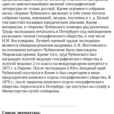
одно из замечательнейших явлений этнографической
литературы не только русской. Кроме огромного собрания
песен, сборник Чубинского заключает в себе очень богатое
собрание сказок, верований, загадок, пословиц и т. д. Целый
том (шестой) посвящен юридическим обычаям. Кроме
материалов, в сборнике Чубинского помещен ряд различных.
Труды экспедиции печатались в Петербурге под наблюдением
нескольких членов географического общества, в том числе
Н.И. Костомарова. Лучшей оценкой трудов экспедиции
являются обширная рецензия академика А.Н. Веселовского,
на основании которого Чубинскому была присуждена
Уваровская премия. Кроме того, труд Чубинского был
награжден золотой медалью географического общества и
золотой медалью 2-го класса на международном конгрессе в
1875 г. в Париже. После экспедиции в Юго-Западный край
Чубинский поселился в Киеве и был секретарем и вице-
председателем киевского отдела географического общества. В
1876 г., после закрытия киевского отдела географического
общества, переселился в Петербург, где поступил на службу в
Министерство путей сообщения.
Список литературы: