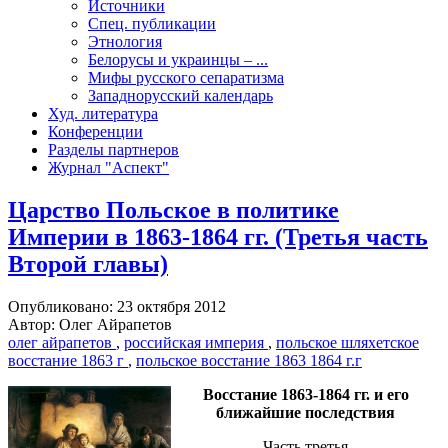
Источники
Спец. публикации
Этнология
Белорусы и украинцы – ...
Мифы русского сепаратизма
Западнорусский календарь
Худ. литература
Конференции
Разделы партнеров
Журнал "Аспект"
Царство Польское в политике
Империи в 1863-1864 гг. (Третья часть
Второй главы)
Опубликовано: 23 октября 2012
Автор: Олег Айрапетов
олег айрапетов
,
российская империя
,
польское шляхетское
восстание 1863 г
,
польское восстание 1863 1864 г.г
Восстание 1863-1864 гг. и его
ближайшие последствия
Часть третья