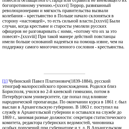
повесить беззащитного старца или отравить не внемлящего их
богопротивному учению.»[xxxvi] Террор, развязанный
революционерами и мягкость правительства вызвали
колебания – крестьянство в Польше начало склоняться в
сторону «настоящей», то есть сильной власти.[xxxvii] Были
случаи, когда крестьяне и старосты умоляли русских
офицеров не разговаривать с ними, «потому что их за это
повесят».[xxxviii] При такой манере действий повстанцы
имели больше оснований надеяться на помощь извне, чем на
поддержку самого многочисленного сословия - крестьянства.
[1]
Чубинский Павел Платонович(1839-1884), русский
этнограф малороссийского происхождения. Родился близ
Борисполя, учился во 2-й киевской гимназии, потом в
Петербургском университете, где попал под влияние
народнической пропаганды. По окончании курса в 1861 г. был
выслан в Архангельскую губернию. В 1863 г. поступил на
службу в Архангельской губернии и оставался на службе до
1869 г., занимая разные должности: секретаря статистического
комитета, редактора губернских ведомостей, чиновника
особых поручений при губернаторе и т. д. В Архангельском