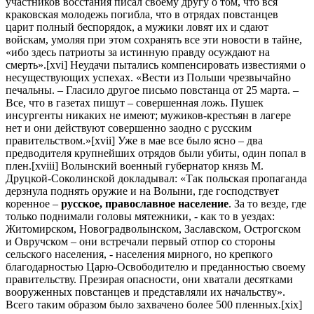
участников восстания писал своему другу о том, что вся
краковская молодежь погибла, что в отрядах повстанцев
царит полный беспорядок, а мужики ловят их и сдают
войскам, умоляя при этом сохранять все эти новости в тайне,
«ибо здесь патриоты за истинную правду осуждают на
смерть».[xvi] Неудачи пытались компенсировать известиями о
несуществующих успехах. «Вести из Польши чрезвычайно
печальны. – Гласило другое письмо повстанца от 25 марта. –
Все, что в газетах пишут – совершенная ложь. Пушек
инсургенты никаких не имеют; мужиков-крестьян в лагере
нет и они действуют совершенно заодно с русским
правительством.»[xvii] Уже в мае все было ясно – два
предводителя крупнейших отрядов были убиты, один попал в
плен.[xviii] Волынский военный губернатор князь М.
Друцкой-Соколинской докладывал: «Так польская пропаганда
дерзнула поднять оружие и на Волыни, где господствует
коренное –
русское, православное население
. За то везде, где
только поднимали головы мятежники, - как то в уездах:
Житомирском, Новоградволынском, Заславском, Острогском
и Овручском – они встречали первый отпор со стороны
сельского населения, - населения мирного, но крепкого
благодарностью Царю-Освободителю и преданностью своему
правительству. Презирая опасности, они хватали десятками
вооруженных повстанцев и представляли их начальству».
Всего таким образом было захвачено более 500 пленных.[xix]