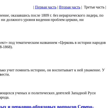
|
Первая часть
|
Вторая часть
| Третья часть |
ние, оказавшись после 1809 г. без иерархического лидера, по
 ни должного уровня видения проблем церкви, ни
ект» под тематическим названием «Церковь в истории народов
-1868).
ько учит помнить историю, он воспитывает к ней уважение. У
вести.
ающихся ученых и политических деятелей Западной Руси
арода.
ых и церковно-обрядовых вопросов Северо-