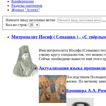
Конференции
Разделы партнеров
Журнал "Аспект"
Начните ввод заголовка метки
Кол-во строк:
Митрополит Иосиф ( Семашко ) - «С твёрды
Имя митрополита Иосифа (Семашко) тесн
узкому кругу специалистов, что можно 
Сейчас необходимо вывести имя этого пр
Актуализация языка проповеди 
Последствием Полоцкого
жизни. По меткому заме
Брошюра А.А. Ром