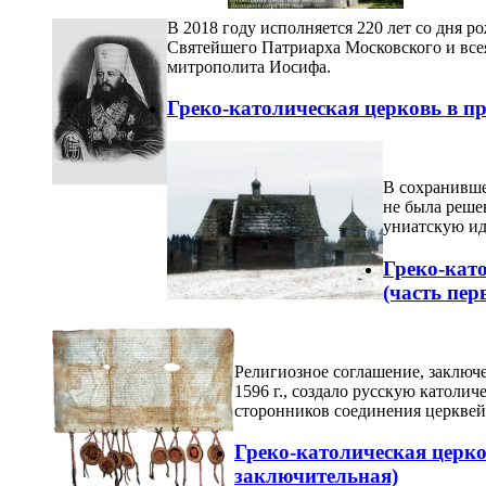
В 2018 году исполняется 220 лет со дня 
Святейшего Патриарха Московского и все
митрополита Иосифа.
Греко-католическая церковь в пр
В сохранивше
не была реше
униатскую ид
Греко-като
(часть пер
Религиозное соглашение, заключ
1596 г., создало русскую католи
сторонников соединения церквей
Греко-католическая церков
заключительная)