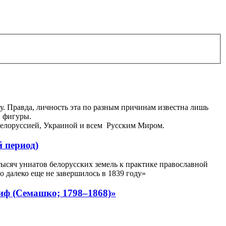
у. Правда, личность эта по разным причинам известна лишь
й фигуры.
д Белоруссией, Украиной и всем Русским Миром.
 период)
ысяч униатов белорусских земель к практике православной
 далеко еще не завершилось в 1839 году»
ф (Семашко; 1798–1868)»