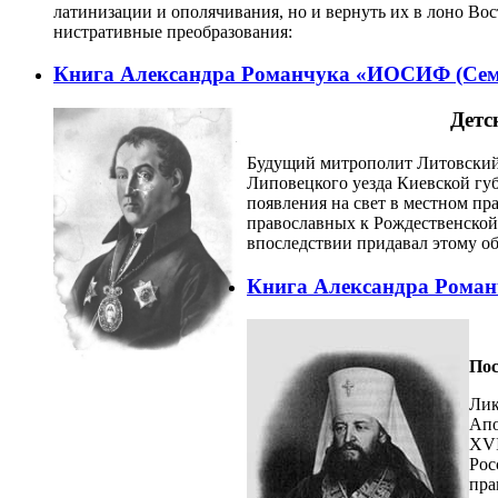
латинизации и ополячивания, но и вернуть их в лоно Во
нистративные преобразования:
Книга Александра Романчука «ИОСИФ (Семаш
Детс
Будущий митрополит Литовский 
Липовецкого уезда Киевской гу
появления на свет в местном пр
православных к Рождественской 
впоследствии придавал этому об
Книга Александра Роман
Пос
Лик
Апо
XVI
Рос
пра