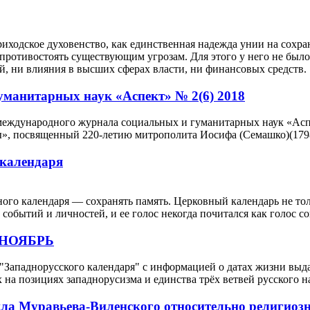
ходское духовенство, как единственная надежда унии на сохране
противостоять существующим угрозам. Для этого у него не было
, ни влияния в высших сферах власти, ни финансовых средств.
манитарных наук «Аспект» № 2(6) 2018
международного журнала социальных и гуманитарных наук «Асп
», посвященный 220-летию митрополита Иосифа (Семашко)(1798
 календаря
го календаря — сохранять память. Церковный календарь не тол
событий и личностей, и ее голос некогда почитался как голос со
– НОЯБРЬ
"Западнорусского календаря" с информацией о датах жизни выд
 на позициях западнорусизма и единства трёх ветвей русского н
ла Муравьева-Виленского относительно религиозн