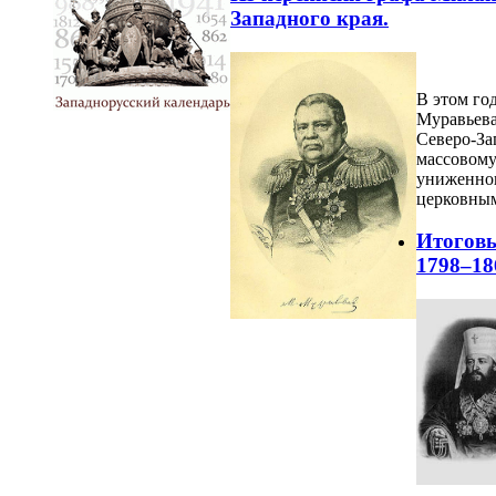
Западного края.
В этом год
Муравьева
Северо-За
массовому
униженног
церковным
Итоговы
1798–18