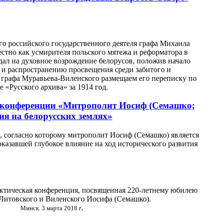
кого российского государственного деятеля графа Михаила
тно как усмирителя польского мятежа и реформатора в
дал на духовное возрождение белорусов, положив начало
 и распространению просвещения среди забитого и
 графа Муравьева-Виленского размещаем его переписку по
 «Русского архива» за 1914 год.
 конференции «Митрополит Иосиф (Семашко;
ия на белорусских землях»
 согласно которому митрополит Иосиф (Семашко) является
оказавшей глубокое влияние на ход исторического развития
ктическая конференция, посвященная 220-летнему юбилею
Литовского и Виленского Иосифа (Семашко).
.
Минск. 3 марта 2018 г