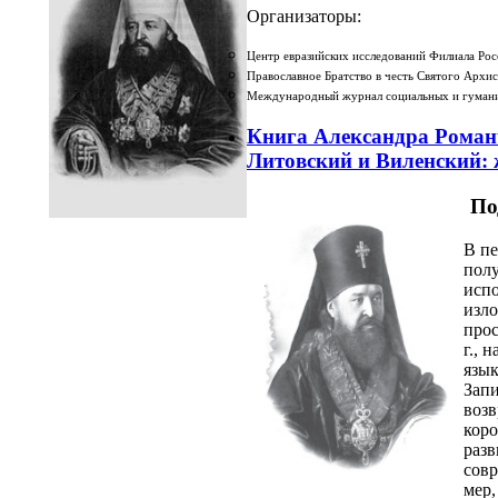
Организаторы:
Центр евразийских исследований Филиала Рос
Православное Братство в честь Святого Арх
Международный журнал социальных и гумани
Книга Александра Рома
Литовский и Виленский: 
По
В пе
полу
испо
изло
прос
г., 
язык
Запи
возв
коро
разв
совр
мер,