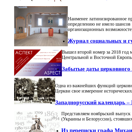
Наименее латинизированное при
определению не имело шансов 
организационных возможностей
Журнал социальных и гу
Вышел второй номер за 2018 год 
Центральной и Восточной Европы
Забытые даты церковного
Одна из важнейших функций церковно
Церкви свое измерение исторических 
Западнорусский календарь 
Представляем ноябрьский выпуск 
(Украины и Белоруссии), стоявших
Из переписки графа Михаи