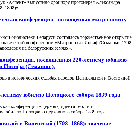
аук «Аспект» выпустило брошюру протоиерея Александра
8–1868)».
ческая конференция, посвященная митрополиту
льной библиотеки Беларуси состоялось торжественное открытие
практической конференции «Митрополит Иосиф (Семашко; 1798
авославия на белорусских землях».
конференция, посвященная 220-летнему юбилею
о Иосифа (Семашко).
ковь в исторических судьбах народов Центральной и Восточной
-летнему юбилею Полоцкого собора 1839 года
еская конференция «Церковь, идентичности и
му юбилею Полоцкого церковного собора 1839 года.
ский и Виленский (1798–1868): значение