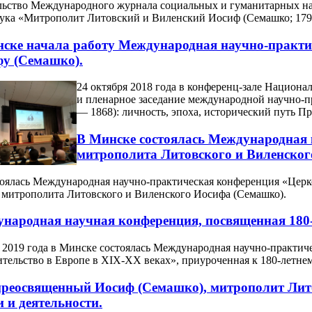
льство Международного журнала социальных и гуманитарных н
ука «Митрополит Литовский и Виленский Иосиф (Семашко; 179
ске начала работу Международная научно-практи
у (Семашко).
24 октября 2018 года в конференц-зале Национа
и пленарное заседание международной научно-
— 1868): личность, эпоха, исторический путь Пр
В Минске состоялась Международная 
митрополита Литовского и Виленског
остоялась Международная научно-практическая конференция «Цер
 митрополита Литовского и Виленского Иосифа (Семашко).
ународная научная конференция, посвященная 180
 2019 года в Минске состоялась Международная научно-практич
тельство в Европе в XIX-XX веках», приуроченная к 180-летне
реосвященный Иосиф (Семашко), митрополит Литов
 и деятельности.