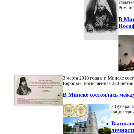
Издате
Романч
В Мин
Иосиф
3 марта 2018 года в г. Минске с
Европы», посвященная 220-летию
В Минске состоялась межд
23 февраля
нациестрои
Высокоп
личности