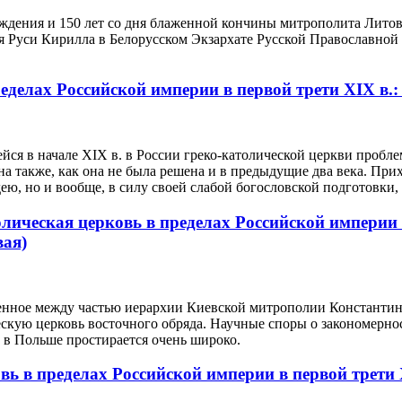
рождения и 150 лет со дня блаженной кончины митрополита Лит
я Руси Кирилла в Белорусском Экзархате Русской Православной
еделах Российской империи в первой трети XIX в.:
йся в начале XIX в. в России греко-католической церкви пробл
на также, как она не была решена и в предыдущие два века. При
ею, но и вообще, в силу своей слабой богословской подготовки,
лическая церковь в пределах Российской империи 
вая)
енное между частью иерархии Киевской митрополии Константино
ческую церковь восточного обряда. Научные споры о закономерн
 в Польше простирается очень широко.
ь в пределах Российской империи в первой трети X