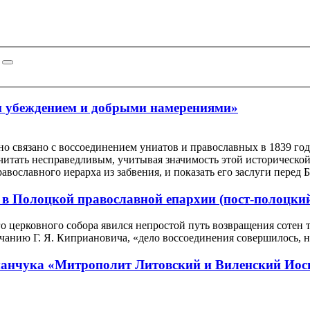
м убеждением и добрыми намерениями»
о связано с воссоединением униатов и православных в 1839 год
считать несправедливым, учитывая значимость этой историческо
авославного иерарха из забвения, и показать его заслуги пере
в Полоцкой православной епархии (пост-полоцкий
 церковного собора явился непростой путь возвращения сотен т
чанию Г. Я. Киприановича, «дело воссоединения совершилось, но
анчука «Митрополит Литовский и Виленский Иоси