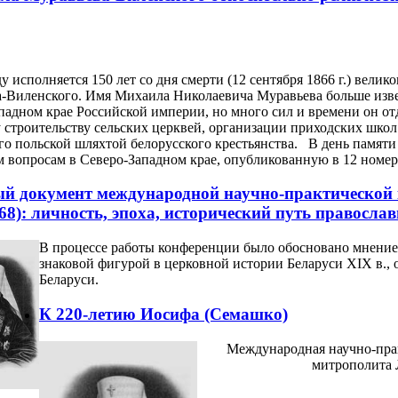
у исполняется 150 лет со дня смерти (12 сентября 1866 г.) вели
-Виленского. Имя Михаила Николаевича Муравьева больше извес
падном крае Российской империи, но много сил и времени он от
 строительству сельских церквей, организации приходских школ
о польской шляхтой белорусского крестьянства. В день памяти
 вопросам в Северо-Западном крае, опубликованную в 12 номере
й документ международной научно-практической
68): личность, эпоха, исторический путь православ
В процессе работы конференции было обосновано мнение,
знаковой фигурой в церковной истории Беларуси XIX в., 
Беларуси.
К 220-летию Иосифа (Семашко)
Международная научно-пра
митрополита 