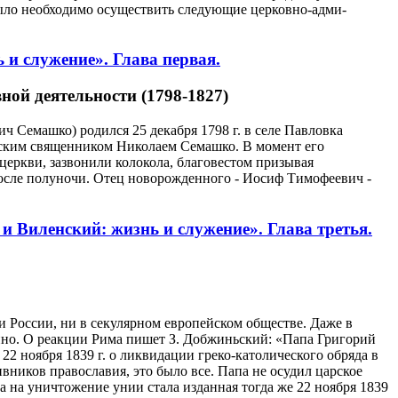
было необходимо осуществить следующие церковно-адми-
и служение». Глава первая.
ной деятельности (1798-1827)
Семашко) родился 25 декабря 1798 г. в селе Павловка
тским священником Николаем Семашко. В момент его
 церкви, зазвонили колокола, благовестом призывая
после полуночи. Отец новорожденного - Иосиф Тимофеевич -
Виленский: жизнь и служение». Глава третья.
 России, ни в секулярном европейском обществе. Даже в
ойно. О реакции Рима пишет З. Добжиньский: «Папа Григорий
2 ноября 1839 г. о ликвидации греко-католического обряда в
вников православия, это было все. Папа не осудил царское
а на уничтожение унии стала изданная тогда же 22 ноября 1839