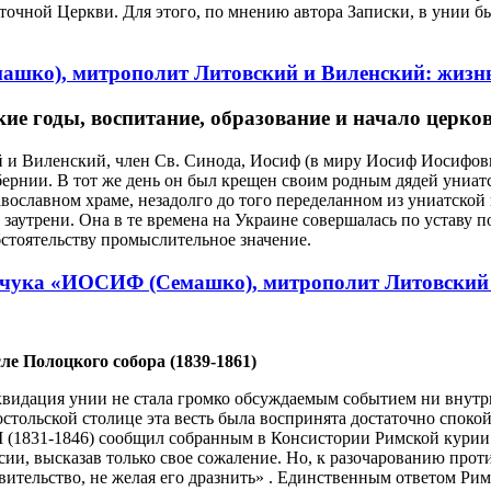
сточной Церкви. Для этого, по мнению автора Записки, в унии 
ко), митрополит Литовский и Виленский: жизнь 
кие годы, воспитание, образование и начало церков
и Виленский, член Св. Синода, Иосиф (в миру Иосиф Иосифович 
бернии. В тот же день он был крещен своим родным дядей униа
авославном храме, незадолго до того переделанном из униатской
заутрени. Она в те времена на Украине совершалась по уставу 
стоятельству промыслительное значение.
чука «ИОСИФ (Семашко), митрополит Литовский и 
ле Полоцкого собора (1839-1861)
видация унии не стала громко обсуждаемым событием ни внутри
стольской столице эта весть была воспринята достаточно спок
 (1831-1846) сообщил собранным в Консистории Римской курии 2
сии, высказав только свое сожаление. Но, к разочарованию проти
вительство, не желая его дразнить» . Единственным ответом Рим