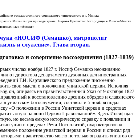
сийского государственного социального университета в г. Минске
истратига Михаила при приходе храма Покрова Пресвятой Богородицы в Минске
Минске
тарных наук «Аспект»
нчука «ИОСИФ (Семашко), митрополит
жизнь и служение». Глава вторая.
дготовка и совершение воссоединения (1827-1839)
рвых числах ноября 1827 г. Иосиф Семашко неожиданно
чил от директора департамента духовных дел иностранных
веданий Г.И. Карташевского предложение письменно
жить свои мысли о положении униатской церкви. Исполняя
ьбу, он, опираясь на правительственный Указ от 9 октября 1827
направленный к восстановлению древних обрядов и славянского
а в униатском богослужении, составил и 5 ноября подал
ску «О положении в России Униатской церкви и средствах
ратить оную на лоно Церкви Православной». Здесь Иосиф дал
ткую, но весьма емкую историческую справку о появлении и
итии унии в пределах Речи Посполитой, охарактеризовал
еменное положение униатской церкви в России и описал ряд
 которыми правительство могло не только оградить униатов от