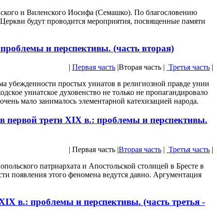
овского и Виленского Иосифа (Семашко). По благословению
 Церкви будут проводится мероприятия, посвященные памяти
 проблемы и перспективы. (часть вторая)
|
Первая часть
|Вторая часть |
Третья часть
|
ема убежденности простых униатов в религиозной правде унии
ходское униатское духовенство не только не пропагандировало
 очень мало занималось элементарной катехизацией народа.
в первой трети XIX в.: проблемы и перспективы.
| Первая часть |
Вторая часть
|
Третья часть
|
польского патриархата и Апостольской столицей в Бресте в
ости появления этого феномена ведутся давно. Аргументация
IX в.: проблемы и перспективы. (часть третья -