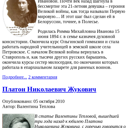
Ивановой. Почти век назад шагнула в
бессмертие эта 21-летняя девушка – героиня
Великой войны, как тогда называли Первую
мировую… И этот шаг был сделан ей в
Белоруссии, точнее, в Полесье.
Родилась Римма Михайловна Иванова 15
июня 1894 г. в семье казначея духовной
консистории. Окончила курс Ольгинской гимназии и стала
работать народной учительницей в земской школе села
Петровское. С началом Великой войны вернулась в
Ставрополь и, как тысячи других русских барышень,
окончила курсы сестер милосердия, по окончании которых
работала в епархиальном лазарете для раненых воинов.
Подробнее...
2 комментария
Платон Николаевич Жукович
Опубликовано: 05 октября 2010
Автор: Валентина Теплова
В статье Валентины Тепловой, вышедшей
три года назад к юбилею Платона
Николаевича Жуковича, с горечью говорится о