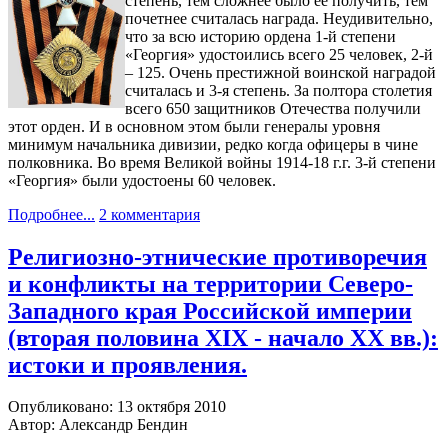
степень, тем сложнее было ее получить, тем
почетнее считалась награда. Неудивительно,
что за всю историю ордена 1-й степени
«Георгия» удостоились всего 25 человек, 2-й
– 125. Очень престижной воинской наградой
считалась и 3-я степень. За полтора столетия
всего 650 защитников Отечества получили
этот орден. И в основном этом были генералы уровня
минимум начальника дивизии, редко когда офицеры в чине
полковника. Во время Великой войны 1914-18 г.г. 3-й степени
«Георгия» были удостоены 60 человек.
Подробнее...
2 комментария
Религиозно-этнические противоречия
и конфликты на территории Северо-
Западного края Российской империи
(вторая половина XIX - начало XX вв.):
истоки и проявления.
Опубликовано: 13 октября 2010
Автор: Александр Бендин