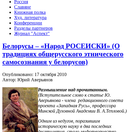
Россия
Славяне
Книжная полка
Худ. литература
Конференции
Разделы партнеров
Журнал "Аспект"
Белорусы – «Народ РОСЕИСКИ» (О
традициях общерусского этнического
самосознания у белорусов)
Опубликовано: 17 октября 2010
Автор: Юрий Аверьянов
Размышление над прочитанным.
(
Вступительное слово к статье Ю.
Аверьянова
-
члена редакционного совета
проекта «Западная Русь», профессора
Минской Духовной Академии В. А.Тепловой.)
Одним из недугов, поразившим
историческую науку в два последних
десятилетия, стало мифотворчество.