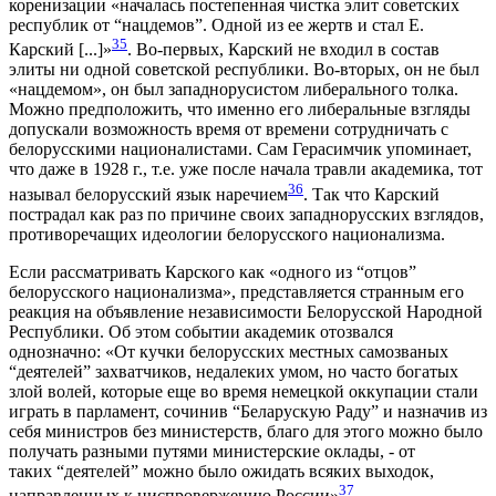
коренизации «началась постепенная чистка элит советских
республик от “нацдемов”. Одной из ее жертв и стал Е.
35
Карский [...]»
. Во-первых, Карский не входил в состав
элиты ни одной советской республики. Во-вторых, он не был
«нацдемом», он был западнорусистом либерального толка.
Можно предположить, что именно его либеральные взгляды
допускали возможность время от времени сотрудничать с
белорусскими националистами. Сам Герасимчик упоминает,
что даже в 1928 г., т.е. уже после начала травли академика, тот
36
называл белорусский язык наречием
. Так что Карский
пострадал как раз по причине своих западнорусских взглядов,
противоречащих идеологии белорусского национализма.
Если рассматривать Карского как «одного из “отцов”
белорусского национализма», представляется странным его
реакция на объявление независимости Белорусской Народной
Республики. Об этом событии академик отозвался
однозначно: «От кучки белорусских местных самозваных
“деятелей” захватчиков, недалеких умом, но часто богатых
злой волей, которые еще во время немецкой оккупации стали
играть в парламент, сочинив “Беларускую Раду” и назначив из
себя министров без министерств, благо для этого можно было
получать разными путями министерские оклады, - от
таких “деятелей” можно было ожидать всяких выходок,
37
направленных к ниспровержению России»
.