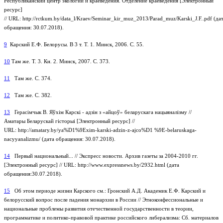
Республиканский центр экологии и краеведения. Отделение краеведения [Электронный
ресурс]
// URL: http://rctkum.by/data_l/Kraev/Seminar_kir_muz_2013/Parad_muz/Karski_J.F..pdf (да
обращения: 30.07.2018).
9
Карский Е.Ф. Белорусы. В 3 т. Т. 1. Минск, 2006. С. 55.
10
Там же. Т. 3. Кн. 2. Минск, 2007. С. 373.
11
Там же. С. 374.
12
Там же. С. 382.
13
Герасімчык В. Яўхім Карскі - адзін з «айцоў» беларускага нацыяналізму //
Аматары Беларускай гісторыі [Электронный ресурс] //
URL: http://amatary.by/ya%D1%9Exim-karski-adzin-z-ajco%D1 %9E-belaruskaga-
nacyyanalizmu/ (дата обращения: 30.07.2018).
14
Первый национальный... // Экспресс новости. Архив газеты за 2004-2010 гг.
[Электронный ресурс] // URL: http://www.expressnews.by/2932.html (дата
обращения:30.07.2018).
15
Об этом периоде жизни Карского см.: Гронский А.Д. Академик Е.Ф. Карский и
белорусский вопрос после падения монархии в России // Этноконфессиональные и
национальные проблемы развития отечественной государственности в теории,
программатике и политико-правовой практике российского либерализма: Сб. материалов