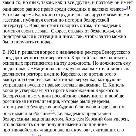
какой-то, но язык, такой, как и все другие, и поэтому он имеет
31
одинаково равное право среди соседних и далеких языков»
.
В это же время Карский сотрудничал с белорусскоязычными
газетами, публикуя статьи по истории белорусской
литературы. Вряд ли стоит говорить о том, что академик
поменял свои взгляды. Скорее, страдая от безденежья, он
подстраивался к ситуации и писал так, чтобы за это можно
было получить гонорар.
В 1921 г. решался вопрос о назначении ректора Белорусского
государственного университета. Карский являлся одним из
основных претендентов на эту должность. Но должность ему
не досталась. «Национальные круги» якобы хотели видеть на
должности ректора именно Карского, но против этого
выступила белорусская партийная верхушка, которую не
устраивали русские правые взгляды академика. Е. Кипель
вообще утверждает, что против нахождения Карского в
Белоруссии выступили российские коммунисты и вообще
российская интеллигенция, которые были уверены,
что «труды о белорусах возбудили белорусов и сделали их
32
опасными для России»
, т.е. академик представлен
белорусским националистом. Хотя сам Карский был уверен,
что должность он не получил именно по причине
противодействия «национальных кругов», считавших его
33