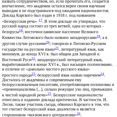
назвать сотрудничеством, но, если прочитать его, создается
впечатление, что академик остался верен своим научным
выводам и не подстраивался под ожидания националистов.
Доклад Карского был издан в 1918 г. под названием
17
«Белорусская речь»
. В этом докладе он утверждал, что
русский народ состоит из трех ветвей, одна из которых -
18
белорусы
; восточнославянское население Великого
19
Княжества Литовского было названо западнорусами
, а в
20
другом случае русскими
; говорили в Литовско-Русском
21
государстве на русском языке
, литературный язык, как
минимум, до конца XVI в. был общим для Западной и
22
Восточной Руси
; западнорусский литературный язык,
выработавшийся в конце XVI в., был насыщен полонизмами,
в отличие от «довольно чистого русского языка»
23
24
простого народа
; белорусский язык назван наречием
.
Досталось от академика и современным ему
белорусскоязычным писателям, употребляющим полонизмы и
«провинциализмы [...], сильно режущие ухо лиц, привыкших
25
к чистой народной речи»
. Белорусские националисты
отнеслись к изданию доклада критически. В частности, И.
Лесик, также участник съезда, обвинил Карского в том, что
тот считает белорусский язык диалектом и является
26
сторонником «московского централизма»
.