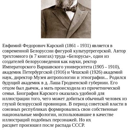
Евфимий Федорович Карский (1861 - 1931) является в
современной Белоруссии фигурой культуртрегерской. Автор
трехтомного (в 7 книгах) труда «Белорусы», один из
создателей белорусоведения как науки, ректор
Императорского Варшавского университета (1905 - 1910),
академик Петербургской (1916) и Чешской (1926) академий
наук, директор Музея антропологии и этнографии... Родился
будущий академик в д. Лаша Гродненской губернии. Его
отцом был дьячок, а мать происходила из причетнической
семьи. Биография Карского оказалась удобной для
иллюстрации того, чего может добиться обычный человек из
глухой белорусской провинции. В период советской власти в
союзных республиках формировались свои собственные
национальные мифологии, использовавшие в качестве
иллюстраций подобных персонажей. Но их
расцвет произошел после распада СССР.