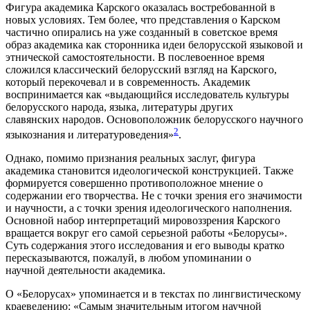
Фигура академика Карского оказалась востребованной в
новых условиях. Тем более, что представления о Карском
частично опирались на уже созданный в советское время
образ академика как сторонника идеи белорусской языковой и
этнической самостоятельности. В послевоенное время
сложился классический белорусский взгляд на Карского,
который перекочевал и в современность. Академик
воспринимается как «выдающийся исследователь культуры
белорусского народа, языка, литературы других
славянских народов. Основоположник белорусского научного
2
языкознания и литературоведения»
.
Однако, помимо признания реальных заслуг, фигура
академика становится идеологической конструкцией. Также
формируется совершенно противоположное мнение о
содержании его творчества. Не с точки зрения его значимости
и научности, а с точки зрения идеологического наполнения.
Основной набор интерпретаций мировоззрения Карского
вращается вокруг его самой серьезной работы «Белорусы».
Суть содержания этого исследования и его выводы кратко
пересказываются, пожалуй, в любом упоминании о
научной деятельности академика.
О «Белорусах» упоминается и в текстах по лингвистическому
краеведению: «Самым значительным итогом научной