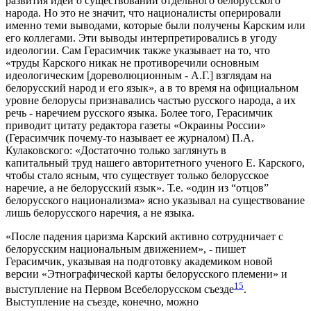
развития идеи о существовании отдельного белорусского
народа. Но это не значит, что националисты оперировали
именно теми выводами, которые были получены Карским или
его коллегами. Эти выводы интерпретировались в угоду
идеологии. Сам Герасимчик также указывает на то, что
«труды Карского никак не противоречили основным
идеологическим [дореволюционным - А.Г.] взглядам на
белорусский народ и его язык», а в то время на официальном
уровне белорусы признавались частью русского народа, а их
речь - наречием русского языка. Более того, Герасимчик
приводит цитату редактора газеты «Окраины России»
(Герасимчик почему-то называет ее журналом) П.А.
Кулаковского: «Достаточно только заглянуть в
капитальный труд нашего авторитетного ученого Е. Карского,
чтобы стало ясным, что существует только белорусское
наречие, а не белорусский язык». Т.е. «один из “отцов”
белорусского национализма» ясно указывал на существование
лишь белорусского наречия, а не языка.
«После падения царизма Карский активно сотрудничает с
белорусским национальным движением», - пишет
Герасимчик, указывая на подготовку академиком новой
версии «Этнографической карты белорусского племени» и
15
выступление на Первом Всебелорусском съезде
.
Выступление на съезде, конечно, можно