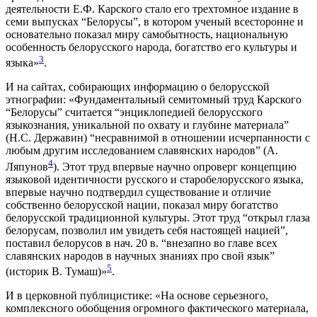
деятельности Е.Ф. Карского стало его трехтомное издание в
семи выпусках “Белорусы”, в котором ученый всесторонне и
основательно показал миру самобытность, национальную
особенность белорусского народа, богатство его культуры и
3
языка»
.
И на сайтах, собирающих информацию о белорусской
этнографии: «Фундаментальный семитомный труд Карского
“Белорусы” считается “энциклопедией белорусского
языкознания, уникальной по охвату и глубине материала”
(Н.С. Державин) “несравнимой в отношении исчерпанности с
любым другим исследованием славянских народов” (А.
4
Ляпунов
). Этот труд впервые научно опроверг концепцию
языковой идентичности русского и старобелорусского языка,
впервые научно подтвердил существование и отличие
собственно белорусской нации, показал миру богатство
белорусской традиционной культуры. Этот труд “открыл глаза
белорусам, позволил им увидеть себя настоящей нацией”,
поставил белорусов в нач. 20 в. “внезапно во главе всех
славянских народов в научных знаниях про свой язык”
5
(историк В. Тумаш)»
.
И в церковной публицистике: «На основе серьезного,
комплексного обобщения огромного фактического материала,