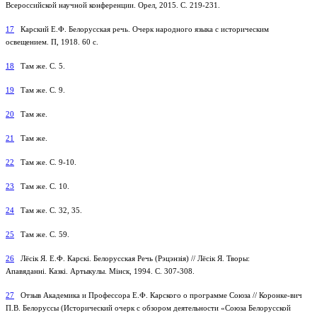
Всероссийской научной конференции. Орел, 2015. С. 219-231.
17
Карский Е.Ф. Белорусская речь. Очерк народного языка с историческим
освещением. П, 1918. 60 с.
18
Там же. С. 5.
19
Там же. С. 9.
20
Там же.
21
Там же.
22
Там же. С. 9-10.
23
Там же. С. 10.
24
Там же. С. 32, 35.
25
Там же. С. 59.
26
Лёсік Я. Е.Ф. Карскі. Белорусская Речь (Рэцэнзія) // Лёсік Я. Творы:
Апавяданні. Казкі. Артыкулы. Мінск, 1994. С. 307-308.
27
Отзыв Академика и Профессора Е.Ф. Карского о программе Союза // Коронке-вич
П.В. Белоруссы (Исторический очерк с обзором деятельности «Союза Белорусской