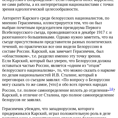
не сами работы, а их интерпретация националистами с точки
зрения идеологической целесообразности.
Авторитет Карского среди белорусских националистов, по
мнению Герасимчика, иллюстрируется тем, что он был
выбран почетным председателем президиума Первого
Всебелорусского съезда, проводившегося в декабре 1917 г. и
разогнанного большевиками. Однако нужно заметить, что на
съезде присутствовали представители разных политических
течений, но практически все они видели Белоруссию в
составе России. Карский, как замечает Герасимчик, был
«областником», т.е. разделял именно эту точку зрения.
Если Карский, который был уверен, что Белоруссия должна
оставаться частью России, является «одним из “отцов”
белорусского национализма», то, что можно сказать о наркоме
по делам национальностей И.В. Сталине, который в
переговорах со съездом заявлял: «По вопросу о Белоруссии
могу сказать то же самое, [что] и обо всех прочих народах
14
России, т.е. полное самоопределение вплоть до отделения»
?
Карский, в отличие от Сталина, про полное самоопределение
белорусов не заявлял.
Герасимчик убежден, что западнорусизм, которого
придерживался Карский, играл положительную роль в деле