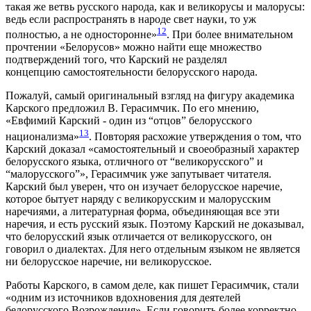
такая же ветвь русского народа, как и великорусы и малорусы:
ведь если распространять в народе свет науки, то уж
12
полностью, а не односторонне»
. При более внимательном
прочтении «Белорусов» можно найти еще множество
подтверждений того, что Карский не разделял
концепцию самостоятельности белорусского народа.
Пожалуй, самый оригинальный взгляд на фигуру академика
Карского предложил В. Герасимчик. По его мнению,
«Евфимий Карский - один из “отцов” белорусского
13
национализма»
. Повторяя расхожие утверждения о том, что
Карский доказал «самостоятельный и своеобразный характер
белорусского языка, отличного от “великорусского” и
“малорусского”», Герасимчик уже запутывает читателя.
Карский был уверен, что он изучает белорусское наречие,
которое бытует наряду с великорусским и малорусским
наречиями, а литературная форма, объединяющая все эти
наречия, и есть русский язык. Поэтому Карский не доказывал,
что белорусский язык отличается от великорусского, он
говорил о диалектах. Для него отдельным языком не является
ни белорусское наречие, ни великорусское.
Работы Карского, в самом деле, как пишет Герасимчик, стали
«одним из источников вдохновения для деятелей
белорусского Возрождения». Если говорить более корректно,