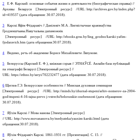
2
Е.Ф. Карский: основные события жизни и деятельности (биографическая справка) //
Архивы Беларуси [Электронный ресурс] //URL: http://archives.gov.by/index.php?
id=419537 (дата обращения: 30.07.2018).
3
Карскі Яфім Фёдаравіч // Даніловіч М.А. Лінгвістычнае краязнаўства
Гродзеншчыны.Навучальны дапаможнік
[Электронный ресурс] //URL: http://ebooks.grsu.by/ling_grodno/karski-yafim-
fjodaravich.htm (дата обращения:30.07.2018).
4
Видимо, речь об академике Борисе Михайловиче Ляпунове.
5
Белоруссы (Карский Е. Ф.), кніжная сэрыя // ЭТНАЎСЁ. Анлайн-база публікацый
па этнаграфіі Беларусі [Электронный ресурс] //
URL: https://ethno.by/seryi/702232477 (дата обращения: 30.07.2018).
6
Щеглов Г.Э. Белорусские особенности // Минская духовная семинария
[Электронный ресурс] //URL: http://minds.by/zhurnal-stupeni/arhiv-nomerov-za-2004-
god/stupeni-4-16-tajna-pervo j-vstrechi/belorusskie-osobennosti (дата обращения:
30.07.2018).
7
Яўхім Карскі // Мова нанова [Электронный ресурс]
// URL: http://www.movananova.by/medyateka/yauxim-karski.html (дата
обращения:30.07.2018).
8
Яўхім Фёдаравіч Карскі. 1861-1931 гг. [Презентация]. С. 15. //