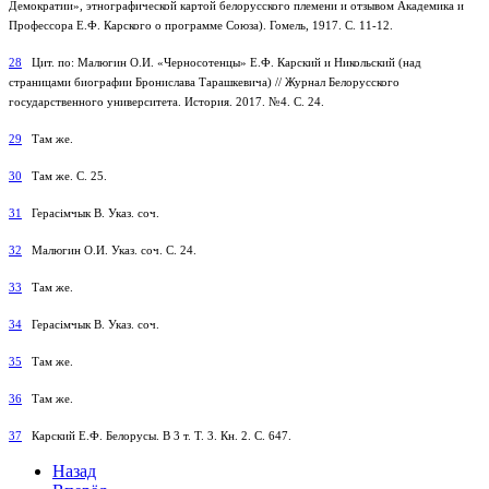
Демократии», этнографической картой белорусского племени и отзывом Академика и
Профессора Е.Ф. Карского о программе Союза). Гомель, 1917. С. 11-12.
28
Цит. по: Малюгин О.И. «Черносотенцы» Е.Ф. Карский и Никольский (над
страницами биографии Бронислава Тарашкевича) // Журнал Белорусского
государственного университета. История. 2017. №4. С. 24.
29
Там же.
30
Там же. С. 25.
31
Герасімчык В. Указ. соч.
32
Малюгин О.И. Указ. соч. С. 24.
33
Там же.
34
Герасімчык В. Указ. соч.
35
Там же.
36
Там же.
37
Карский Е.Ф. Белорусы. В 3 т. Т. 3. Кн. 2. С. 647.
Назад