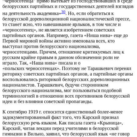
“черносотенца” прямо вытекает из господствовавших в среде
белорусских партийных и государственных деятелей взглядов
30
на деятельность академика»
. Но, если обратиться к
белорусской дореволюционной националистической прессе,
то станет ясно, что навешивание ярлыков, в том числе и
«черносотенец», не является изобретением советских
партийных органов. Например, газета «Ниша нива» еще до
Первой мировой войны активно именовала всех, кто
выступал против белорусского национализма,
черносотенцами. Причем, отношение критикуемых лиц к
русским крайне правым в данном обозначении роли не
играло. Так, «Наша нива» писала и о
«польских черносотенцах». Поэтому не Тарашкевич перенял
риторику советских партийных органов, а партийные органы
воспользовались риторикой белорусских дореволюционных
националистов. Тарашкевич, будучи сторонником
белорусского национализма, мог пользоваться подобной
терминологией в отношении всех противников белорусской
идеи и без влияния советской пропаганды.
К сентябрю 1919 г. относится единственный более-менее
задокументированный факт того, что Карский признал
белорусскую речь языком. Как писала газета «Крыница»,
Карский, читая лекции перед учителями в белорусской
гимназии в Вильно, заявил, что белорусский язык «не говор