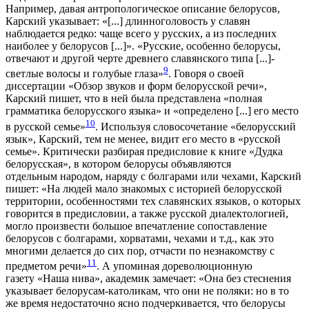
Например, давая антропологическое описание белорусов,
Карский указывает: «[...] длинноголовость у славян
наблюдается редко: чаще всего у русских, а из последних
наиболее у белорусов [...]». «Русские, особенно белорусы,
отвечают и другой черте древнего славянского типа [...]-
9
светлые волосы и голубые глаза»
. Говоря о своей
диссертации «Обзор звуков и форм белорусской речи»,
Карский пишет, что в ней была представлена «полная
грамматика белорусского языка» и «определено [...] его место
10
в русской семье»
. Используя словосочетание «белорусский
язык», Карский, тем не менее, видит его место в «русской
семье». Критически разбирая предисловие к книге «Дудка
белорусская», в котором белорусы объявляются
отдельным народом, наряду с болгарами или чехами, Карский
пишет: «На людей мало знакомых с историей белорусской
территории, особенностями тех славянских языков, о которых
говорится в предисловии, а также русской диалектологией,
могло произвести большое впечатление сопоставление
белорусов с болгарами, хорватами, чехами и т.д., как это
многими делается до сих пор, отчасти по незнакомству с
11
предметом речи»
. А упоминая дореволюционную
газету «Наша нива», академик замечает: «Она без стеснения
указывает белорусам-католикам, что они не поляки: но в то
же время недостаточно ясно подчеркивается, что белорусы