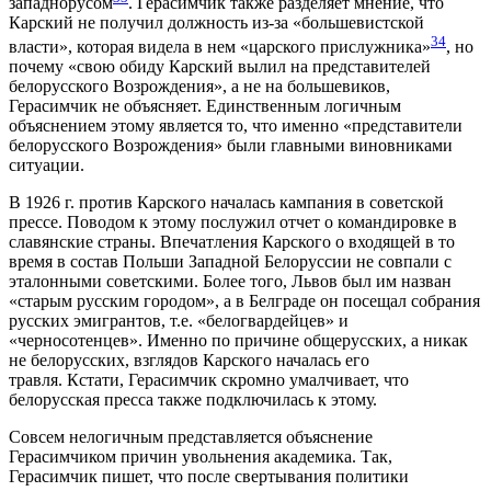
западнорусом
. Герасимчик также разделяет мнение, что
Карский не получил должность из-за «большевистской
34
власти», которая видела в нем «царского прислужника»
, но
почему «свою обиду Карский вылил на представителей
белорусского Возрождения», а не на большевиков,
Герасимчик не объясняет. Единственным логичным
объяснением этому является то, что именно «представители
белорусского Возрождения» были главными виновниками
ситуации.
В 1926 г. против Карского началась кампания в советской
прессе. Поводом к этому послужил отчет о командировке в
славянские страны. Впечатления Карского о входящей в то
время в состав Польши Западной Белоруссии не совпали с
эталонными советскими. Более того, Львов был им назван
«старым русским городом», а в Белграде он посещал собрания
русских эмигрантов, т.е. «белогвардейцев» и
«черносотенцев». Именно по причине общерусских, а никак
не белорусских, взглядов Карского началась его
травля. Кстати, Герасимчик скромно умалчивает, что
белорусская пресса также подключилась к этому.
Совсем нелогичным представляется объяснение
Герасимчиком причин увольнения академика. Так,
Герасимчик пишет, что после свертывания политики