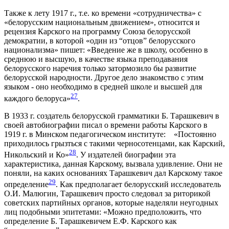
Также к лету 1917 г., т.е. ко времени «сотрудничества» с
«белорусским национальным движением», относится и
рецензия Карского на программу Союза белорусской
демократии, в которой «один из “отцов” белорусского
национализма» пишет: «Введение же в школу, особенно в
среднюю и высшую, в качестве языка преподавания
белорусского наречия только затормозило бы развитие
белорусской народности. Другое дело знакомство с этим
языком - оно необходимо в средней школе и высшей для
27
каждого белоруса»
.
В 1933 г. создатель белорусской грамматики Б. Тарашкевич в
своей автобиографии писал о времени работы Карского в
1919 г. в Минском педагогическом институте: «Постоянно
приходилось грызться с такими черносотенцами, как Карский,
28
Никольский и Ко»
. У издателей биографии эта
характеристика, данная Карскому, вызвала удивление. Они не
поняли, на каких основаниях Тарашкевич дал Карскому такое
29
определение
. Как предполагает белорусский исследователь
О.И. Малюгин, Тарашкевич просто следовал за риторикой
советских партийных органов, которые наделяли неугодных
лиц подобными эпитетами: «Можно предположить, что
определение Б. Тарашкевичем Е.Ф. Карского как