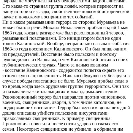
народа, не могут называться белорусскими националистами.
Это какая-то странная группа людей, которые переносят на
нашу историю взгляды, свойственные польской исторической
науке и польскому восприятию тех событий.
Ни о каком развязывании террора со стороны Муравьева не
может быть и речи. Михаил Николаевич прибыл в край 1 мая
1863 года, когда в разгаре уже был революционный террор,
развязанный повстанцами. Его инициатором был не один
только Калиновский. Вообще, неправильно называть события
1863-го года восстанием Калиновского. Он был лишь одним
из предводителей. Восстание было польским и поэтому
руководилось из Варшавы, о чем Калиновский писал в своих
публицистических трудах. Часто за наименованием
«восстание Калиновского» содержится попытка скрыть его
этническую направленность. Никакого будущего у Беларуси в
случае победы повстанцев не было. Муравьев прибыл сюда в
то время, когда здесь орудовали группы террористов. Они так
и назывались: «кинжальщики» и «жандармы-вешатели».
Революционный террор был направлен против чиновников,
военных, священников, дворян, в том числе католиков, не
поддержавших восстание. Террор был жутким: до наших дней
дошли описания убийств польскими инсургентами
православных священников. К примеру, священника
Прокоповича повесили после сотни ударов на глазах его
семьи. Некоторых священников не убивали, а обривали им