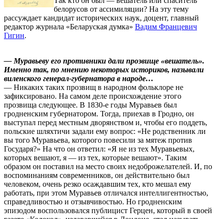
Так кто он был — вешатель или спаситель
белорусов от ассимиляции? На эту тему
рассуждает кандидат исторических наук, доцент, главный
редактор журнала «Беларуская думка»
Вадим Францевич
Гигин
.
— Муравьеву его противники дали прозвище «вешатель».
Именно так, по мнению некоторых историков, называли
виленского генерал-губернатора в народе…
— Никаких таких прозвищ в народном фольклоре не
зафиксировано. На самом деле происхождение этого
прозвища следующее. В 1830-е годы Муравьев был
гродненским губернатором. Тогда, приехав в Гродно, он
выступал перед местным дворянством и, чтобы его поддеть,
польские шляхтичи задали ему вопрос: «Не родственник ли
вы того Муравьева, которого повесили за мятеж против
Государя?» На что он ответил: «Я не из тех Муравьевых,
которых вешают, я — из тех, которые вешают». Таким
образом он поставил на место своих недоброжелателей. И, по
воспоминаниям современников, он действительно был
человеком, очень резко осаждавшим тех, кто мешал ему
работать, при этом Муравьев отличался интеллигентностью,
справедливостью и отзывчивостью. Но гродненским
эпизодом воспользовался публицист Герцен, который в своей