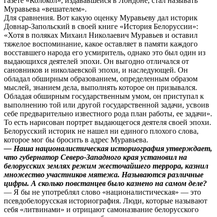
газете «Колокол», издававшейся в Лондоне, стал называть
Муравьева «вешателем».
Для сравнения. Вот какую оценку Муравьеву дал историк
Довнар-Запольский в своей книге «История Белоруссии»:
«Хотя в поляках Михаил Николаевич Муравьев и оставил
тяжелое воспоминание, какое оставляет в памяти каждого
восставшего народа его усмиритель, однако это был один из
выдающихся деятелей эпохи. Он выгодно отличался от
сановников и николаевской эпохи, и наследующей. Он
обладал обширным образованием, определенным образом
мыслей, знанием дела, выполнять которое он призывался.
Обладая обширным государственным умом, он приступал к
выполнению той или другой государственной задачи, усвоив
себе предварительно известного рода план работы, ее задачи».
То есть нарисован портрет выдающегося деятеля своей эпохи.
Белорусский историк не нашел ни единого плохого слова,
которое мог бы бросить в адрес Муравьева.
— Наша националистическая историография утверждает,
что губернатор Северо-Западного края установил на
белорусских землях режим жесточайшего террора, казнил
множество участников мятежа. Называются различные
цифры. А сколько повстанцев было казнено на самом деле?
— Я бы не употреблял слово «националистическая» — это
псевдобелорусская историография. Люди, которые называют
себя «литвинами» и отрицают самоназвание белорусского