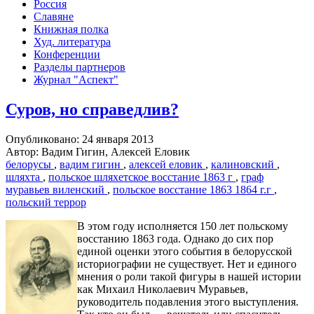
Россия
Славяне
Книжная полка
Худ. литература
Конференции
Разделы партнеров
Журнал "Аспект"
Суров, но справедлив?
Опубликовано: 24 января 2013
Автор: Вадим Гигин, Алексей Еловик
белорусы
,
вадим гигин
,
алексей еловик
,
калиновский
,
шляхта
,
польское шляхетское восстание 1863 г
,
граф
муравьев виленский
,
польское восстание 1863 1864 г.г
,
польский террор
В этом году исполняется 150 лет польскому
восстанию 1863 года. Однако до сих пор
единой оценки этого события в белорусской
историографии не существует. Нет и единого
мнения о роли такой фигуры в нашей истории
как Михаил Николаевич Муравьев,
руководитель подавления этого выступления.