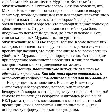
своей статье «Был ли жесток Муравьев-Виленский?»,
опубликованной в «Русском слове». Розанов отмечает, что
Михаил Николаевич нагонял страх на повстанцев вокруг
своих мер, чтобы единичными казнями создать впечатление о
грозности власти. То есть казни, которые были редки,
обставлялись таким образом, что приводили в ужас польскую
общественность. От рук повстанцев погибло куда больше
людей — по некоторым данным, до 2 тысяч человек. Есть
списки казненных Муравьевым инсургентов,
опубликованные в 1930-е годы в Польше. Кроме нескольких
ксендзов, повешенных за нарушение пастырского служения и
пропаганду насилия, это люди, повинные в многочисленных
убийствах. Муравьев наводил порядок и спокойствие в крае
при поддержке большинства населения. Казни повстанцев
воспринимались как справедливое возмездие.
— Как известно, повстанческое движение делилось на
«белых» и «красных». Как оба этих крыла относились к
белорусскому вопросу и существовал ли он для них вообще?
— Надо разделять отношение к Великому Княжеству
Литовскому и белорусскому вопросу как таковому.
Белорусский вопрос в тот период не существовал. Ни о какой
самостоятельности для белорусов и литовцев речь не шла.
ВКЛ рассматривалось восставшими в качестве литовской
провинции Речи Посполитой. Они понимали ВКЛ как
историческую форму польского государства.