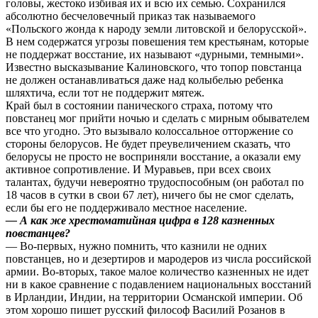
головы, жестоко избивая их и всю их семью. Сохранился
абсолютно бесчеловечный приказ так называемого
«Польского жонда к народу земли литовской и белорусской».
В нем содержатся угрозы повешения тем крестьянам, которые
не поддержат восстание, их называют «дурными, темными».
Известно высказывание Калиновского, что топор повстанца
не должен останавливаться даже над колыбелью ребенка
шляхтича, если тот не поддержит мятеж.
Край был в состоянии панического страха, потому что
повстанец мог прийти ночью и сделать с мирным обывателем
все что угодно. Это вызывало колоссальное отторжение со
стороны белорусов. Не будет преувеличением сказать, что
белорусы не просто не восприняли восстание, а оказали ему
активное сопротивление. И Муравьев, при всех своих
талантах, будучи невероятно трудоспособным (он работал по
18 часов в сутки в свои 67 лет), ничего бы не смог сделать,
если бы его не поддерживало местное население.
— А как же хрестоматийная цифра в 128 казненных
повстанцев?
— Во-первых, нужно помнить, что казнили не одних
повстанцев, но и дезертиров и мародеров из числа российской
армии. Во-вторых, такое малое количество казненных не идет
ни в какое сравнение с подавлением национальных восстаний
в Ирландии, Индии, на территории Османской империи. Об
этом хорошо пишет русский философ Василий Розанов в