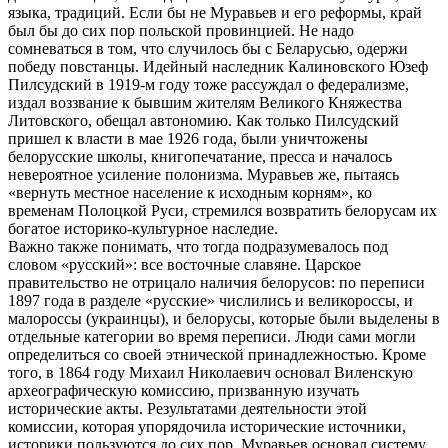
языка, традиций. Если бы не Муравьев и его реформы, край
был бы до сих пор польской провинцией. Не надо
сомневаться в том, что случилось бы с Беларусью, одержи
победу повстанцы. Идейный наследник Калиновского Юзеф
Пилсудский в 1919-м году тоже рассуждал о федерализме,
издал воззвание к бывшим жителям Великого Княжества
Литовского, обещал автономию. Как только Пилсудский
пришел к власти в мае 1926 года, были уничтожены
белорусские школы, книгопечатание, пресса и началось
невероятное усиление полонизма. Муравьев же, пытаясь
«вернуть местное население к исходным корням», ко
временам Полоцкой Руси, стремился возвратить белорусам их
богатое историко-культурное наследие.
Важно также понимать, что тогда подразумевалось под
словом «русский»: все восточные славяне. Царское
правительство не отрицало наличия белорусов: по переписи
1897 года в разделе «русские» числились и великороссы, и
малороссы (украинцы), и белорусы, которые были выделены в
отдельные категории во время переписи. Люди сами могли
определиться со своей этнической принадлежностью. Кроме
того, в 1864 году Михаил Николаевич основал Виленскую
археографическую комиссию, призванную изучать
исторические акты. Результатами деятельности этой
комиссии, которая упорядочила исторические источники,
историки пользуются до сих пор. Муравьев основал систему