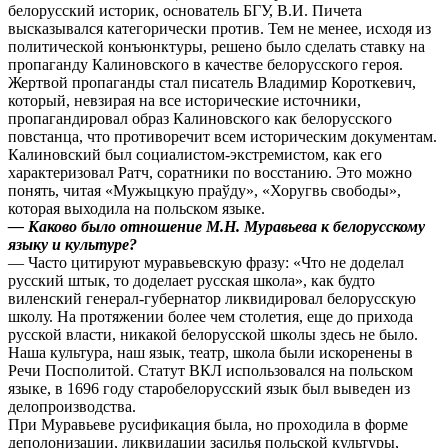
белорусский историк, основатель БГУ, В.И. Пичета
высказывался категорически против. Тем не менее, исходя из
политической конъюнктуры, решено было сделать ставку на
пропаганду Калиновского в качестве белорусского героя.
Жертвой пропаганды стал писатель Владимир Короткевич,
который, невзирая на все исторические источники,
пропагандировал образ Калиновского как белорусского
повстанца, что противоречит всем историческим документам.
Калиновский был социалистом-экстремистом, как его
характеризовал Ратч, соратники по восстанию. Это можно
понять, читая «Мужыцкую праўду», «Хоругвь свободы»,
которая выходила на польском языке.
— Каково было отношение М.Н. Муравьева к белорусскому
языку и культуре?
— Часто цитируют муравьевскую фразу: «Что не доделал
русский штык, то доделает русская школа», как будто
виленский генерал-губернатор ликвидировал белорусскую
школу. На протяжении более чем столетия, еще до прихода
русской власти, никакой белорусской школы здесь не было.
Наша культура, наш язык, театр, школа были искоренены в
Речи Посполитой. Статут ВКЛ использовался на польском
языке, в 1696 году старобелорусский язык был выведен из
делопроизводства.
При Муравьеве русификация была, но проходила в форме
деполонизации, ликвидации засилья польской культуры,