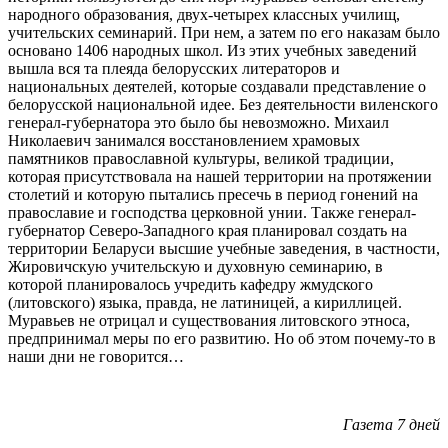
народного образования, двух-четырех классных училищ,
учительских семинарий. При нем, а затем по его наказам было
основано 1406 народных школ. Из этих учебных заведений
вышла вся та плеяда белорусских литераторов и
национальных деятелей, которые создавали представление о
белорусской национальной идее. Без деятельности виленского
генерал-губернатора это было бы невозможно. Михаил
Николаевич занимался восстановлением храмовых
памятников православной культуры, великой традиции,
которая присутствовала на нашей территории на протяжении
столетий и которую пытались пресечь в период гонений на
православие и господства церковной унии. Также генерал-
губернатор Северо-Западного края планировал создать на
территории Беларуси высшие учебные заведения, в частности,
Жировичскую учительскую и духовную семинарию, в
которой планировалось учредить кафедру жмудского
(литовского) языка, правда, не латиницей, а кириллицей.
Муравьев не отрицал и существования литовского этноса,
предпринимал меры по его развитию. Но об этом почему-то в
наши дни не говорится…
Газета 7 дней