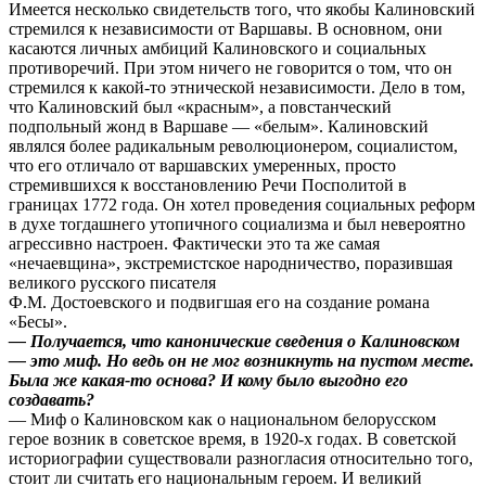
Имеется несколько свидетельств того, что якобы Калиновский
стремился к независимости от Варшавы. В основном, они
касаются личных амбиций Калиновского и социальных
противоречий. При этом ничего не говорится о том, что он
стремился к какой-то этнической независимости. Дело в том,
что Калиновский был «красным», а повстанческий
подпольный жонд в Варшаве — «белым». Калиновский
являлся более радикальным революционером, социалистом,
что его отличало от варшавских умеренных, просто
стремившихся к восстановлению Речи Посполитой в
границах 1772 года. Он хотел проведения социальных реформ
в духе тогдашнего утопичного социализма и был невероятно
агрессивно настроен. Фактически это та же самая
«нечаевщина», экстремистское народничество, поразившая
великого русского писателя
Ф.М. Достоевского и подвигшая его на создание романа
«Бесы».
— Получается, что канонические сведения о Калиновском
— это миф. Но ведь он не мог возникнуть на пустом месте.
Была же какая-то основа? И кому было выгодно его
создавать?
— Миф о Калиновском как о национальном белорусском
герое возник в советское время, в 1920-х годах. В советской
историографии существовали разногласия относительно того,
стоит ли считать его национальным героем. И великий