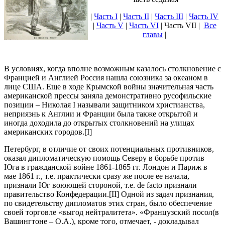
|
Часть I
|
Часть II
|
Часть III
|
Часть IV
|
Часть V
|
Часть VI
| Часть VII |
Все
главы
|
В условиях, когда вполне возможным казалось столкновение с
Францией и Англией Россия нашла союзника за океаном в
лице США. Еще в ходе Крымской войны значительная часть
американской прессы заняла демонстративно русофильские
позиции – Николая I называли защитником христианства,
неприязнь к Англии и Франции была также открытой и
иногда доходила до открытых столкновений на улицах
американских городов.[I]
Петербург, в отличие от своих потенциальных противников,
оказал дипломатическую помощь Северу в борьбе против
Юга в гражданской войне 1861-1865 гг. Лондон и Париж в
мае 1861 г., т.е. практически сразу же после ее начала,
признали Юг воюющей стороной, т.е. de facto признали
правительство Конфедерации.[II] Одной из задач признания,
по свидетельству дипломатов этих стран, было обеспечение
своей торговле «выгод нейтралитета». «Французский посол(в
Вашингтоне – О.А.), кроме того, отмечает, - докладывал