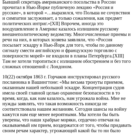
Бывший секретарь американского посольства в России
прочитал в Нью-Йорке публичную лекцию «Россия и
русские», в которой «…выразился, что Польша не сочувствия
и симпатии заслуживает, а только сожаления, как предмет
политических интриг.»[XII] Впрочем, иногда это
воодушевление в Америке казалось излишним русскому
внешнеполитическому ведомству. Многочисленные приемы и
речи на них, в которых хозяева заявляли, что «Россия
посылает эскадру в Нью-Йорк для того, чтобы по данному
сигналу смести английскую и французскую торговлю с
поверхности морей» не входили в планы Петербурга.[XIII]
Там не хотели торопиться с излишним обострением и без того
сложных отношений с Лондоном.
10(22) октября 1863 г. Горчаков инструктировал русского
посланника в Вашингтоне: «Мы весьма тронуты приемом,
оказанным нашей небольшой эскадре. Концентрация судов
имела своей главной целью охранение безопасности в то
время, когда, как нам казалось, нам угрожала война. Мне не
нужды заявлять, что такая возможность никогда не
соответствовала нашим желаниям. Сегодня шансы на войну
кажутся нам еще менее вероятными. Мы хотели бы быть
уверены, что наши храбрые моряки, сердечно отвечая на
оказываемый им прием, воздержатся от того, чтобы придавать
своим речам характер, угрожающий какой бы то ни было