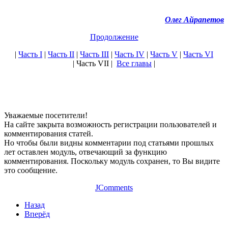
Олег Айрапетов
Продолжение
|
Часть I
|
Часть II
|
Часть III
|
Часть IV
|
Часть V
|
Часть VI
| Часть VII |
Все главы
|
Уважаемые посетители!
На сайте закрыта возможность регистрации пользователей и
комментирования статей.
Но чтобы были видны комментарии под статьями прошлых
лет оставлен модуль, отвечающий за функцию
комментирования. Поскольку модуль сохранен, то Вы видите
это сообщение.
JComments
Назад
Вперёд