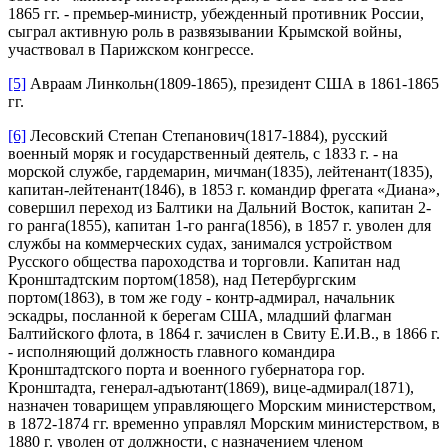
1865 гг. - премьер-министр, убежденный противник России,
сыграл активную роль в развязывании Крымской войны,
участвовал в Парижском конгрессе.
[5]
Авраам Линкольн(1809-1865), президент США в 1861-1865
гг.
[6]
Лесовский Степан Степанович(1817-1884), русский
военный моряк и государственный деятель, с 1833 г. - на
морской службе, гардемарин, мичман(1835), лейтенант(1835),
капитан-лейтенант(1846), в 1853 г. командир фрегата «Диана»,
совершил переход из Балтики на Дальний Восток, капитан 2-
го ранга(1855), капитан 1-го ранга(1856), в 1857 г. уволен для
службы на коммерческих судах, занимался устройством
Русского общества пароходства и торговли. Капитан над
Кронштадтским портом(1858), над Петербургским
портом(1863), в том же году - контр-адмирал, начальник
эскадры, посланной к берегам США, младший флагман
Балтийского флота, в 1864 г. зачислен в Свиту Е.И.В., в 1866 г.
- исполняющий должность главного командира
Кронштадтского порта и военного губернатора гор.
Кронштадта, генерал-адъютант(1869), вице-адмирал(1871),
назначен товарищем управляющего Морским министерством,
в 1872-1874 гг. временно управлял Морским министерством, в
1880 г. уволен от должности, с назначением членом