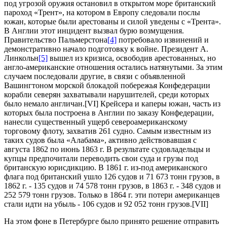
под угрозой оружия остановил в открытом море британский
пароход «Трент», на котором в Европу следовали послы
южан, которые были арестованы и силой уведены с «Трента».
В Англии этот инцидент вызвал бурю возмущения.
Правительство Пальмерстона
[4]
потребовало извинений и
демонстративно начало подготовку к войне. Президент А.
Линкольн
[5]
вышел из кризиса, освободив арестованных, но
англо-американские отношения остались натянутыми. За этим
случаем последовали другие, в связи с объявленной
Вашингтоном морской блокадой побережья Конфедерации
корабли северян захватывали нарушителей, среди которых
было немало англичан.[VI] Крейсера и каперы южан, часть из
которых была построена в Англии по заказу Конфедерации,
нанесли существенный ущерб североамериканскому
торговому флоту, захватив 261 судно. Самым известным из
таких судов была «Алабама», активно действовавшая с
августа 1862 по июнь 1863 г. В результате судовладельцы и
купцы предпочитали переводить свои суда и грузы под
британскую юрисдикцию. В 1861 г. из-под американского
флага под британский ушло 126 судов и 71 673 тонн грузов, в
1862 г. - 135 судов и 74 578 тонн грузов, в 1863 г. - 348 судов и
252 579 тонн грузов. Только в 1864 г. эти потери американцев
стали идти на убыль - 106 судов и 92 052 тонн грузов.[VII]
На этом фоне в Петербурге было принято решение отправить