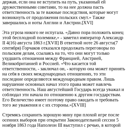
держав, если она не вступить на путь, указанный ей
дружественными советами, то на нее должна пасть
ответственность за те важные последствия, которые могут
возникнуть от продолжения польских смут.» Также
завершались и ноты Англии и Австрии.[XVI]
Эта угроза никого не испугала. «Давно пора положить конец
этой бесплодной полемике,» - заметил император Александр
II 4(16) августа 1863 г.[XVII] В ответной ноте 26 августа(7
сентября) Горчаков отказался продолжать переговоры по
польским делам, ссылаясь на то, что они могут только
ухудшить отношения между Францией, Австрией,
Великобританией и Россией. «Что касается той
ответственности, - заключал он, - которую она может принять
на себя в своих международных отношениях, то эти
последние определяются международным правом. Лишь
нарушение основных начал этого права может навлечь
ответственность. Наш августейший Государь всегда уважал и
соблюдал эти начала по отношению к другим государствам.
Его Величество имеет поэтому право ожидать и требовать
того же уважения и с их стороны.»[XVIII]
Стремясь сохранить хорошую мину при плохой игре после
осенних выборов при открытии Законодательной сессии 5
ноября 1863 года Наполеон III выступил с речью, в которой