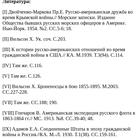
Литература:
[I] Двойченко-Маркова Пр.Е. Русско-американская дружба во
время Крымской войны.// Морские записки. Издание
Общества бывших русских морских офицеров в Америке.
Нью-Йорк. 1954. №2. СС.5-6; 18.
[II] Вильсон Х. Ук. соч. С.203.
[III] К истории русско-американских отношений во время
гражданской войны в США.// КА. М.1939. Т.3(94). С.114.
[IV] Там же. С.116.
[V] Там же. С.126.
[VI] Вильсон Х. Броненосцы в бою 1855-1895. М.2003.
СС.227-228.
[VII] Там же. СС.188; 190.
[VIII] Гончаров В. Американская экспедиция русского флота в
1863-1864 гг.// МС. 1913. №8. СС.39-40; 48.
[IX] Адамов Е.А. Соединенные Штаты в эпоху гражданской
войны и Россия.//КА. М.-Л. 1930. Т.1(38). СС.159-161.