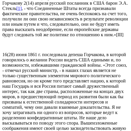
Горчакову 2(14) апреля русский посланник в США барон Э.А.
Стекль
[1]
, - что Соединенные Штаты всегда признавали
фактические правительства, не очень беспокоясь на счет того,
получили ли они свою независимость в результате революции
или иным путем и что, следовательно, они не будут иметь
права высказать неодобрение, если европейские державы
будут следовать той же политике по отношению к ним.»[III]
16(28) июня 1861 г. последовала депеша Горчакова, в которой
говорилось о желании России видеть США едиными и, по
возможности, избежавшими гражданской войны. «Этот союз,
- отмечал русский министр, - в наших глазах является не
только существенным элементом мирового политического
равновесия, но он кроме того представляет нацию, к которой
наш Государь и вся Россия питают самый дружественный
интерес, так как две страны, расположенные на концах двух
миров, в предшествующий период их развития были как бы
призваны к естественной солидарности интересов и
симпатий, чему они давали взаимные доказательства. Я не
хочу затрагивать ни одного из вопросов, которые ведут к
разделению конфедеративные штаты. Не наше дело
высказываться по поводу этого спора. Вышеизложенные
соображения имеют своей целью засвидетельствовать живую