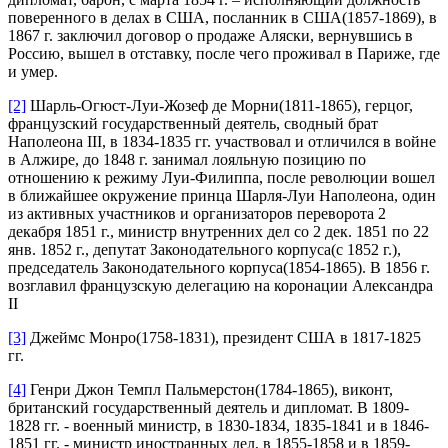
поверенного в делах в США, посланник в США(1857-1869), в
1867 г. заключил договор о продаже Аляски, вернувшись в
Россию, вышел в отставку, после чего проживал в Париже, где
и умер.
[2]
Шарль-Огюст-Луи-Жозеф де Морни(1811-1865), герцог,
французский государственный деятель, сводный брат
Наполеона III, в 1834-1835 гг. участвовал и отличился в войне
в Алжире, до 1848 г. занимал лояльную позицию по
отношению к режиму Луи-Филиппа, после революции вошел
в ближайшее окружение принца Шарля-Луи Наполеона, один
из активных участников и организаторов переворота 2
декабря 1851 г., министр внутренних дел со 2 дек. 1851 по 22
янв. 1852 г., депутат Законодательного корпуса(с 1852 г.),
председатель Законодательного корпуса(1854-1865). В 1856 г.
возглавил французскую делегацию на коронации Александра
II
[3]
Джеймс Монро(1758-1831), президент США в 1817-1825
гг.
[4]
Генри Джон Темпл Пальмерстон(1784-1865), виконт,
британский государственный деятель и дипломат. В 1809-
1828 гг. - военный министр, в 1830-1834, 1835-1841 и в 1846-
1851 гг. - министр иностранных дел, в 1855-1858 и в 1859-