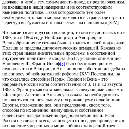
державе, и чтобы тем самым давать повод к предположениям,
не входящим в наши намерения и не соответствующим
нынешней политике. Такая осторожность тем более
необходима, что наши моряки находятся в стране, где страсти
чересчур возбуждены и нравы весьма экспансивны.»[XIV]
Что касается антирусской коалиции, то она не состоялась ни в
1863, ни в 1864 году. Ни Франция, ни Австрия, ни
Великобритания не готовы были заходить в своей поддержке
Польши за пределы дипломатических демаршей. Каждая из
этих стран имела значительные проблемы в собственной
внутренней политике - выборы 1863 г. усилили оппозицию
Наполеону III, Франц-Иосиф
[8]
был обеспокоен ростом
недовольства в Венгрии, в Англии вновь обострились дебаты
по вопросу об избирательной реформе.[XV] Последним, на
что оказались способны Париж, Лондон и Вена – это
направить России ноты соответственно от 3, 11 и 12 августа
1863 г. Французская нота завершалась следующими словами:
«Франция, Австрия и Англия указывала на необходимость
положить конец, печальному и угрожающему спокойствию
Европы, положению дел, они предложили, сверх того,
способы по их мнению, наилучшие, и собственное
содействие, для достижения предполагаемой цели. Если
Россия не сделает всего, зависящего от нее, для приведения в
исполнение умеренных и миролюбивых намерений трех