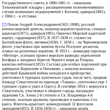
Государственного совета, в 1880-1881 гг. - начальник
Тихоокеанской эскадры с расширенными полномочиями(по
случаю возникших недоразумений с Китаем), адмирал(1881),
с 1884 г. - в отставке.
[7]
Попов Андрей Александрович(1821-1898), русский
военно-морской деятель, инженер-кораблестроитель, генерал-
адъютант(1871), адмирал(1891). Окончил Морской кадетский
корпус, гардемарин(1837). В 1837-1838 гг. служил на
Балтийском флоте, мичман(1838). С 1838 г. - на Черноморском
флоте, участвовал при занятии бухты Псезуапе десантом,
плавал на различных кораблях. В 1853 г. - командир парохода
«Метеор», успешно провел морскую разведку укреплений
Босфора и западных берегов Черного моря до Рущука,
капитан-лейтенант(1853). Состоял для особых поручений при
адмиралах Корнилове и Нахимове, с началом военных
действий Крымской войны находился в крейсерстве,
уничтожил 6 турецких купеческих судов, после чего, прорвав
блокаду Севастополя на пароходе «Тамань», уничтожил еще 1
турецкое судно и ушел в Одессу. В сентябре 1854 г. вернулся в
Севастополь, участвовал в обороне города, награжден
орденами Св. Анны 2-й степени и Св. Владимира 4-й
степени, золотым оружием, произведен в капитаны 2-го
ранга. Флигель-адъютант, командующий 32 флотским
экипажем(1855). В 1856-1858 гг. - начальник штаба