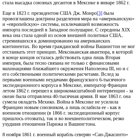
стала высадка союзных десантов в Мексике в январе 1862 г.
Еще в 1823 г. президентом США Дж. Монро
[3]
была
провозглашена доктрина разделения мира на «американскую»
и «европейскую» системы, исключавшей возможность
импорта последней в Западное полушарие. С середины XIX
века она стала одной из основ внешней политики США,
стремившихся к доминированию на американских
континентах. Во время гражданской войны Вашингтон не мог
отстаивать этот принцип. Мексиканская авантюра, в которой
в конце концов осталась действовать одна лишь Вторая
империя, была тесно связана не только с финансовыми
махинациями ближайшего окружения Наполеона III, но и с
его собственными политическими расчетами. Вслед за
первыми военными неудачами французского 6-тысячного
экспедиционного корпуса в Мексике, император Франции
летом 1862 г. перешел к широкомасштабной интервенции - за
океан была отправлена 40-тысячная армия. В мае 1863 г. она
сумела овладеть Мехико. Война в Мексике не усилила
Францию новым союзником, а лишь ослабила ее - как в
военном отношении (в 1866 г. экспедиционный корпус
пришлось отозвать), так и во внешнеполитическом, резко
ухудшив отношения Парижа и Вашингтона.
8 ноября 1861 г. военный корабль северян «Сан-Джасинто»