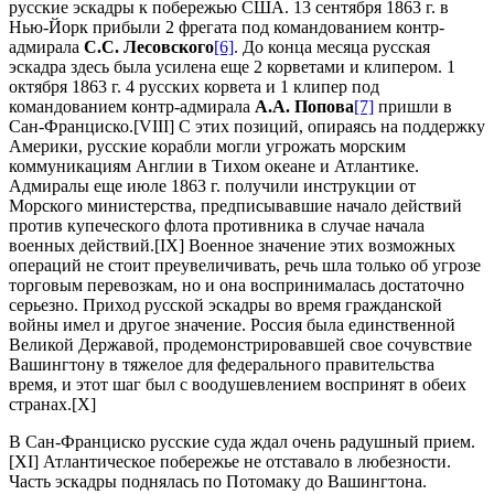
русские эскадры к побережью США. 13 сентября 1863 г. в
Нью-Йорк прибыли 2 фрегата под командованием контр-
адмирала
С.С. Лесовского
[6]
. До конца месяца русская
эскадра здесь была усилена еще 2 корветами и клипером. 1
октября 1863 г. 4 русских корвета и 1 клипер под
командованием контр-адмирала
А.А. Попова
[7]
пришли в
Сан-Франциско.[VIII] С этих позиций, опираясь на поддержку
Америки, русские корабли могли угрожать морским
коммуникациям Англии в Тихом океане и Атлантике.
Адмиралы еще июле 1863 г. получили инструкции от
Морского министерства, предписывавшие начало действий
против купеческого флота противника в случае начала
военных действий.[IX] Военное значение этих возможных
операций не стоит преувеличивать, речь шла только об угрозе
торговым перевозкам, но и она воспринималась достаточно
серьезно. Приход русской эскадры во время гражданской
войны имел и другое значение. Россия была единственной
Великой Державой, продемонстрировавшей свое сочувствие
Вашингтону в тяжелое для федерального правительства
время, и этот шаг был с воодушевлением воспринят в обеих
странах.[X]
В Сан-Франциско русские суда ждал очень радушный прием.
[XI] Атлантическое побережье не отставало в любезности.
Часть эскадры поднялась по Потомаку до Вашингтона.