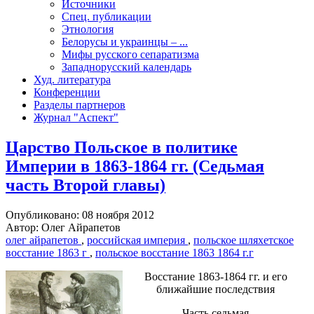
Источники
Спец. публикации
Этнология
Белорусы и украинцы – ...
Мифы русского сепаратизма
Западнорусский календарь
Худ. литература
Конференции
Разделы партнеров
Журнал "Аспект"
Царство Польское в политике
Империи в 1863-1864 гг. (Седьмая
часть Второй главы)
Опубликовано: 08 ноября 2012
Автор: Олег Айрапетов
олег айрапетов
,
российская империя
,
польское шляхетское
восстание 1863 г
,
польское восстание 1863 1864 г.г
Восстание 1863-1864 гг. и его
ближайшие последствия
Часть седьмая