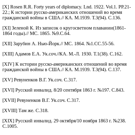
[X] Rosen R.R. Forty years of diplomacy. Lnd. 1922. Vol.1. PP.21-
22.; К истории русско-американских отношений во время
гражданской войны в США.// КА. М.1939. Т.3(94). С.136.
[XI] Зеленой К. Из записок о кругосветном плавании(1861-
1864 годы).// МС. 1865. №9.С.64.
[XII] Зарубин А. Нью-Йорк.// МС. 1864. №1.СС.55-56.
[XIII] Адамов Е.А. Ук.соч.//КА. М.-Л. 1930. Т.1(38). С.162.
[XIV] К истории русско-американских отношений во время
гражданской войны в США.// КА. М.1939. Т.3(94). С.137.
[XV] Ревуненков В.Г. Ук.соч. С.317.
[XVI] Русский инвалид. 8/20 сентября 1863 г. №197. С.843.
[XVII] Ревуненков В.Г. Ук.соч. С.317.
[XVIII] Там же. С.318.
[XIX] Русский инвалид. 29 октября/10 ноября 1863 г. №238.
С.1005.