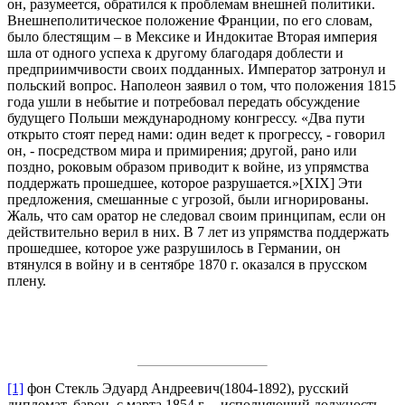
он, разумеется, обратился к проблемам внешней политики.
Внешнеполитическое положение Франции, по его словам,
было блестящим – в Мексике и Индокитае Вторая империя
шла от одного успеха к другому благодаря доблести и
предприимчивости своих подданных. Император затронул и
польский вопрос. Наполеон заявил о том, что положения 1815
года ушли в небытие и потребовал передать обсуждение
будущего Польши международному конгрессу. «Два пути
открыто стоят перед нами: один ведет к прогрессу, - говорил
он, - посредством мира и примирения; другой, рано или
поздно, роковым образом приводит к войне, из упрямства
поддержать прошедшее, которое разрушается.»[XIX] Эти
предложения, смешанные с угрозой, были игнорированы.
Жаль, что сам оратор не следовал своим принципам, если он
действительно верил в них. В 7 лет из упрямства поддержать
прошедшее, которое уже разрушилось в Германии, он
втянулся в войну и в сентябре 1870 г. оказался в прусском
плену.
[1]
фон Стекль Эдуард Андреевич(1804-1892), русский
дипломат, барон, с марта 1854 г. – исполняющий должность