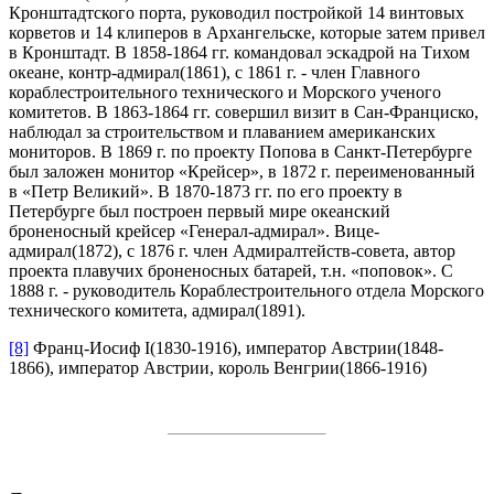
Кронштадтского порта, руководил постройкой 14 винтовых
корветов и 14 клиперов в Архангельске, которые затем привел
в Кронштадт. В 1858-1864 гг. командовал эскадрой на Тихом
океане, контр-адмирал(1861), с 1861 г. - член Главного
кораблестроительного технического и Морского ученого
комитетов. В 1863-1864 гг. совершил визит в Сан-Франциско,
наблюдал за строительством и плаванием американских
мониторов. В 1869 г. по проекту Попова в Санкт-Петербурге
был заложен монитор «Крейсер», в 1872 г. переименованный
в «Петр Великий». В 1870-1873 гг. по его проекту в
Петербурге был построен первый мире океанский
броненосный крейсер «Генерал-адмирал». Вице-
адмирал(1872), с 1876 г. член Адмиралтейств-совета, автор
проекта плавучих броненосных батарей, т.н. «поповок». С
1888 г. - руководитель Кораблестроительного отдела Морского
технического комитета, адмирал(1891).
[8]
Франц-Иосиф I(1830-1916), император Австрии(1848-
1866), император Австрии, король Венгрии(1866-1916)