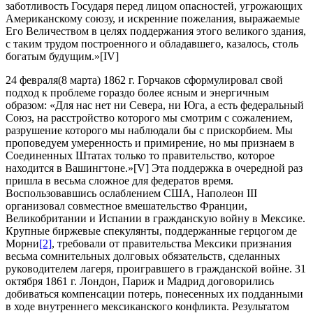
заботливость Государя перед лицом опасностей, угрожающих
Американскому союзу, и искренние пожелания, выражаемые
Его Величеством в целях поддержания этого великого здания,
с таким трудом построенного и обладавшего, казалось, столь
богатым будущим.»[IV]
24 февраля(8 марта) 1862 г. Горчаков сформулировал свой
подход к проблеме гораздо более ясным и энергичным
образом: «Для нас нет ни Севера, ни Юга, а есть федеральный
Союз, на расстройство которого мы смотрим с сожалением,
разрушение которого мы наблюдали бы с прискорбием. Мы
проповедуем умеренность и примирение, но мы признаем в
Соединенных Штатах только то правительство, которое
находится в Вашингтоне.»[V] Эта поддержка в очередной раз
пришла в весьма сложное для федератов время.
Воспользовавшись ослаблением США, Наполеон III
организовал совместное вмешательство Франции,
Великобритании и Испании в гражданскую войну в Мексике.
Крупные биржевые спекулянты, поддержанные герцогом де
Морни
[2]
, требовали от правительства Мексики признания
весьма сомнительных долговых обязательств, сделанных
руководителем лагеря, проигравшего в гражданской войне. 31
октября 1861 г. Лондон, Париж и Мадрид договорились
добиваться компенсации потерь, понесенных их подданными
в ходе внутреннего мексиканского конфликта. Результатом