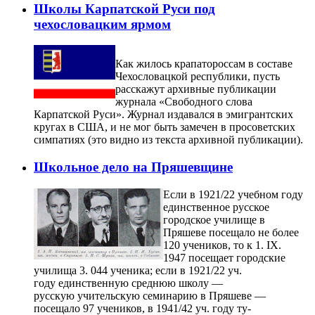
Школы Карпатской Руси под
чехословацким ярмом
Как жилось крапатороссам в составе
Чехословацкой республики, пусть
расскажут архивные публикации
журнала «Свободного слова
Карпатской Руси». Журнал издавался в эмигрантских
кругах в США, и не мог быть замечен в просоветских
симпатиях (это видно из текста архивной публикации).
Школьное дело на Пряшевщине
Если в 1921/22 учебном году
единственное русское
городское училище в
Пряшеве посещало не более
120 учеников, то к 1. IX.
1947 посещает городские
училища 3. 044 ученика; если в 1921/22 уч.
году единственную среднюю школу —
русскую учительскую семинарию в Пряшеве —
посещало 97 учеников, в 1941/42 уч. году ту-