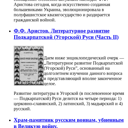
Аристова сегодня, когда искусственно созданная
большевиками Украина, эволюционировала в
полуфашистское квазигосударство и раздирается
гражданской войной.
Ф.Ф. Аристов. Литературное развитие
Подкарпатской (Угорской) Руси (Часть II)
Даем ниже энциклопедический очерк —
„Литературное развитие Подкарпатской
(Угорской) Руси”, основанный на
долголетнем изучении данного вопроса
и представляющий вполне законченное
целое.
Развитие литературы в Угорской (в послевоенное время
— Подкарпатской) Руси делится на четыре периода: 1)
церковно-славянский, 2) латинский, 3) мадьярский и 4)
русский.
Храм-памятник русским воинам, убиенным
в Великую войну.