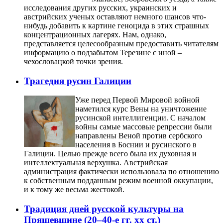
исследования других русских, украинских и
австрийских ученых оставляют немного шансов что-
нибудь добавить к картине геноцида в этих страшных
концентрационных лагерях. Нам, однако,
представляется целесообразным предоставить читателям
информацию о подзабытом Терезине с иной –
чехословацкой точки зрения.
Трагедия русин Галиции
Уже перед Первой Мировой войной
наметился курс Вены на уничтожение
русинской интеллигенции. С началом
войны самые массовые репрессии были
направлены Веной против сербского
населения в Боснии и русинского в
Галиции. Целью прежде всего была их духовная и
интеллектуальная верхушка. Австрийская
администрация фактически использовала по отношению
к собственным подданным режим военной оккупации,
и к тому же весьма жестокой.
Традиция дней русской культуры на
Пряшевщине (20–40-е гг. хх ст.)