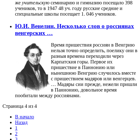
же
учительскую
семинарию и гимназию посещало 398
учеников, то в 1947 48 уч. году русские средние и
специальные школы посещает 1. 046 учеников.
Ю.И. Венелин. Несколько слов о россиянах
венгерских …
Время пришествия россиян в Венгрию
нельзя точно определить, поелику они в
разныя времена переходили через
Карпатския горы. Первое их
пришествие в Паннонию или
нынешнюю Венгрию случилось вместе
с пришествием мадяров или венгерцев.
… Мадяры сии прежде, нежели пришли
в Паннонию, довольное время
пообитали между россиянами.
Страница 4 из 4
В начало
Назад
1
2
3