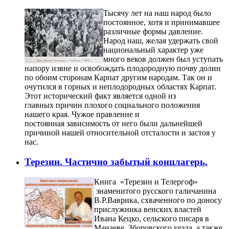
Тысячу лет на наш народ было
постоянное, хотя и принимавшее
различные формы давление.
Народ наш, желая удержать свой
национальный характер уже
много веков должен был уступать
напору извне и освобождать плодородную почву долин
по обоим сторонам Карпат другим народам. Так он и
очутился в горных и неплодородных областях Карпат.
Этот исторический факт является одной из
главных причин плохого социального положения
нашего края. Чужое правление и
постоянная зависимость от него были дальнейшей
причиной нашей относительной отсталости и застоя у
нас.
Терезин. Частично забытый концлагерь.
Книга «Терезин и Телергоф»
знаменитого русского галичанина
В.Р.Ваврика, схваченного по доносу
прислужника венских властей
Ивана Кецко, сельского писаря в
Манаеве, Зборовского уезда, а также