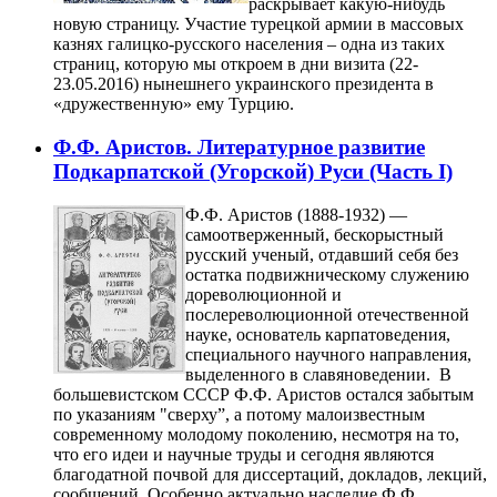
раскрывает какую-нибудь
новую страницу. Участие турецкой армии в массовых
казнях галицко-русского населения – одна из таких
страниц, которую мы откроем в дни визита (22-
23.05.2016) нынешнего украинского президента в
«дружественную» ему Турцию.
Ф.Ф. Аристов. Литературное развитие
Подкарпатской (Угорской) Руси (Часть I)
Ф.Ф. Аристов (1888-1932) —
самоотверженный, бескорыстный
русский ученый, отдавший себя без
остатка подвижническому служению
дореволюционной и
послереволюционной отечественной
науке, основатель карпатоведения,
специального научного направления,
выделенного в славяноведении. В
большевистском СССР Ф.Ф. Аристов остался забытым
по указаниям "сверху”, а потому малоизвестным
современному молодому поколению, несмотря на то,
что его идеи и научные труды и сегодня являются
благодатной почвой для диссертаций, докладов, лекций,
сообщений. Особенно актуально наследие Ф.Ф.