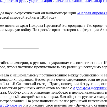
карпатская русь
,
украинизация
,
алексий кабалюк
,
александр г
года научно-практической онлайн-конференции
«Первая мировая 
ервой мировой войны в 1914 году.
ем является храм Покрова Пресвятой Богородицы в Ужгороде - 
 1-ю мировую войну. По просьбе организаторов конференции Але
.
сийской империи, к русским, к украинцам и -соотвественно- к 
го, чтобы частично прочувствовать эту разницу необходимо вер
привела к национальному противостоянию между русинскими и в
монарших подданых. Несмотря на очень сдержанное, если не ра
о был 1-й Славянский съезд в Праге, пошедший без русинов, о
 властями русинских активистов во главе с
Адольфом Добрянс
ства. Особую силу это явление приобрело в период нахождения 
а по просьбе австрийского монарха. Для общения русским «защи
 потребовались. На революционной волне русинской интеллиген
дер Духнович
опубликовал свое знаменитое «Вручаніе», ставше