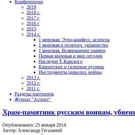
Конференции
2019
2018 г.
2017 г
2016 г
2015
2014 г.
1 мировая: Этно-конфесс. аспекты
1 мировая и политич. украинство
1 мировая. Возвращение памяти
Первая мировая и мир сегодня
Наследие Е.Карского
Карпатские и галицкие русины
Инструменты цивилиз. войны
2013 г.
2012 г.
2011 г.
Разделы партнеров
Журнал "Аспект"
Храм-памятник русским воинам, убиен
Опубликовано: 25 января 2014
Автор: Александр Гегальчий