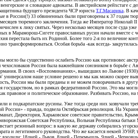
енгерские и словацкие адвокаты. В австрийском рейхстаге с д
е защитника будущего президента ЧСР юриста
Т.Г.Масарика
. В ка
ые в России(!) 33 обвиненных были приговорены к 37 годам тю
 месяцев тюремного заключения. Тогда же Император Николай II
ичислен к лику святых. Через несколько месяцев после суда уже
ных в Мараморош-Сигете православных русин начали вместе с ч
ия перестала быть их Родиной. Более того 2-я по величние кон
нно трансформироваться. Особая борьба -как всегда- закрутилас
ины могло бы существенно ослабить Россию как противовес авст
ля чехословаков Россия была важнейшим союзником в борьбе с А
рмания. В своих «Воспоминаниях», вышедших во Львове (1930)
V универсалом наше условие решено и мы как можно скорее выв
ость, России мы были преданы и не можем поворачивать в друг
бя государством, но в рамках федеративной России. Это мы могли
к правовое и политическое образование. Разбивать Россию, на м
или и подкарпатские русины. Уже тогда среди них зазвучали тр
й России» - правда, подвела Октябрьская революция. На Украине
анат, Директория, Харьковское советское правительство, Крымс
иворожская Советская Республика, Вольная Республика батьки 
 встает резонный вопрос: в какую же державу собирались угорски
рата и легитимного руководства. Что же касается некоей ЗУНР, 
 входили: 18дней - Львов, 8дней - Перемышль, 9дней - Черновц