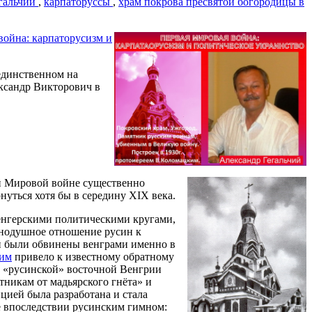
егальчий
,
карпаторуссы
,
храм покрова пресвятой богородицы в
война: карпаторусизм и
единственном на
ксандр Викторович в
1й Мировой войне существенно
нуться хотя бы в середину ХIХ века.
енгерскими политическими кругами,
внодушное отношение русин к
ни были обвинены венграми именно в
ким
привело к известному обратному
в «русинской» восточной Венгрии
тникам от мадьярского гнёта» и
цией была разработана и стала
е впоследствии русинским гимном: