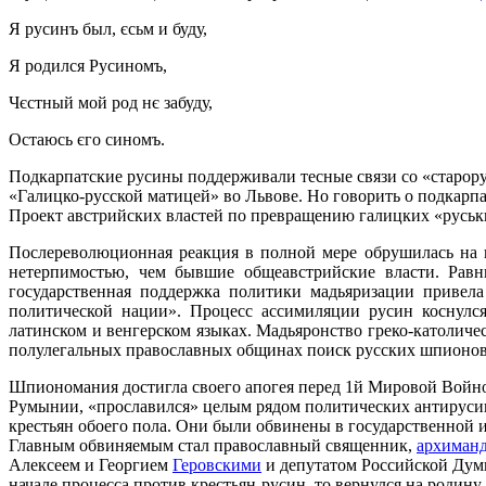
Я русинъ был, єсьм и буду,
Я родился Русиномъ,
Чєстный мой род нє забуду,
Остаюсь єго синомъ.
Подкарпатские русины поддерживали тесные связи со «старо
«Галицко-русской матицей» во Львове. Но говорить о подкарпа
Проект австрийских властей по превращению галицких «руськи
Послереволюционная реакция в полной мере обрушилась на 
нетерпимостью, чем бывшие общеавстрийские власти. Равн
государственная поддержка политики мадьяризации привела
политической нации». Процесс ассимиляции русин коснулся
латинском и венгерском языках. Мадьяронство греко-католичес
полулегальных православных общинах поиск русских шпионов
Шпиономания достигла своего апогея перед 1й Мировой Войно
Румынии, «прославился» целым рядом политических антирусинс
крестьян обоего пола. Они были обвинены в государственной и
Главным обвиняемым стал православный священник,
архиманд
Алексеем и Георгием
Геровскими
и депутатом Российской Ду
начале процесса против крестьян-русин, то вернулся на родин