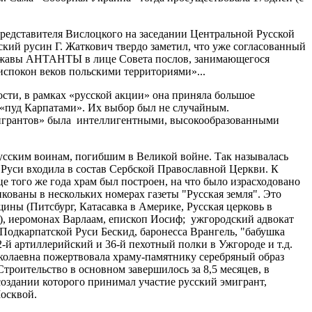
представителя Вислоцкого на заседании Центральной Русской
кий русин Г. Жаткович твердо заметил, что уже согласованный
державы АНТАНТЫ в лице Совета послов, занимающегося
испокон веков польскими территориями»...
ости, в рамках «русской акции» она приняла большое
 «пуд Карпатами». Их выбор был не случайным.
эмигрантов» была интеллигентными, высокообразованными
 русским воинам, погибшим в Великой войне. Так называлась
 Руси входила в состав Сербской Православной Церкви. К
це того же года храм был построен, на что было израсходовано
кованы в нескольких номерах газеты "Русская земля". Это
ины (Питсбург, Катасавка в Америке, Русская церковь в
), иеромонах Варлаам, епископ Иосиф; ужгородский адвокат
 Подкарпатской Руси Бескид, баронесса Врангель, "бабушка
-й артиллерийский и 36-й пехотный полки в Ужгороде и т.д.
олаевна пожертвовала храму-памятнику серебряный образ
троительство в основном завершилось за 8,5 месяцев, в
 создании которого принимал участие русский эмигрант,
Москвой.