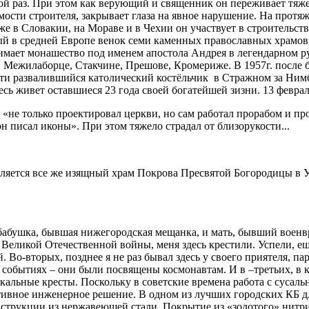
рой раз. При этом как верующий и священник он переживает тяж
мости строителя, закрывает глаза на явное нарушение. На протя
е в Словакии, на Мораве и в Чехии он участвует в строительств
ный в средней Европе венок семи каменных православных храмов
имает монашество под именем апостола Андрея в легендарном р
 в Межилаборце, Стакчине, Прешове, Кромериже. В 1957г. после
очти развалившийся католический костёльчик в Стражном за Ним
сь живет оставшиеся 23 года своей богатейшей зизни. 13 февраля
ий «не только проектировал церкви, но сам работал прорабом и 
 писал иконы». При этом тяжело страдал от близорукости...
ляется все же изящный храм Покрова Пресвятой Богородицы в У
абушка, бывшая нижегородская мещанка, и мать, бывший военвра
еликой Отечественной войны, меня здесь крестили. Успели, еще
Во-вторых, позднее я не раз бывал здесь у своего приятеля, па
х событиях – они были посвящены космонавтам. И в –третьих, в
кальные кресты. Поскольку в советские времена работа с сусал
ативное инженерное решение. В одном из лучших городских КБ 
струкции из нержавеющей стали. Покрытие из «золотого» нитри