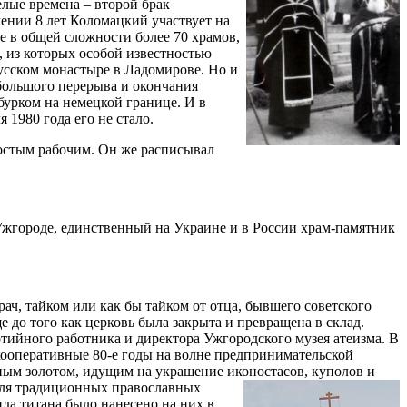
елые времена – второй брак
жении 8 лет Коломацкий участвует на
е в общей сложности более 70 храмов,
, из которых особой известностью
усском монастыре в Ладомирове. Но и
 большого перерыва и окончания
бурком на немецкой границе. И в
 1980 года его не стало.
простым рабочим. Он же расписывал
жгороде, единственный на Украине и в России храм-памятник
ч, тайком или как бы тайком от отца, бывшего советского
 до того как церковь была закрыта и превращена в склад.
ртийного работника и директора Ужгородского музея атеизма. В
 кооперативные 80-е годы на волне предпринимательской
ьным золотом, идущим на украшение иконостасов, куполов и
для традиционных православных
да титана было нанесено на них в