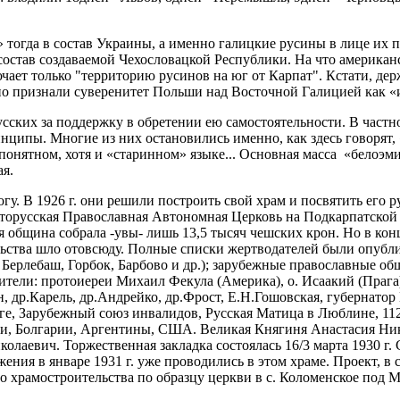
 тогда в состав Украины, а именно галицкие русины в лице их 
остав создаваемой Чехословацкой Республики. На что американс
чает только "территорию русинов на юг от Карпат". Кстати, 
но признали суверенитет Польши над Восточной Галицией как «
сских за поддержку в обретении ею самостоятельности. В частн
нципы. Многие из них остановились именно, как здесь говорят,
 понятном, хотя и «старинном» языке... Основная масса «бело
я.
огу. В 1926 г. они решили построить свой храм и посвятить его
паторусская Православная Автономная Церковь на Подкарпатской
я община собрала -увы- лишь 13,5 тысяч чешских крон. Но в кон
льства шло отовсюду. Полные списки жертводателей были опубли
ерлебаш, Горбок, Барбово и др.); зарубежные православные общ
тели: протоиереи Михаил Фекула (Америка), о. Исаакий (Прага
 др.Карель, др.Андрейко, др.Фрост, Е.Н.Гошовская, губернатор
ге, Зарубежный союз инвалидов, Русская Матица в Люблине, 112
и, Болгарии, Аргентины, США. Великая Княгиня Анастасия Ник
аевич. Торжественная закладка состоялась 16/3 марта 1930 г. С
жения в январе 1931 г. уже проводились в этом храме. Проект, в
о храмостроительства по образцу церкви в с. Коломенское под 