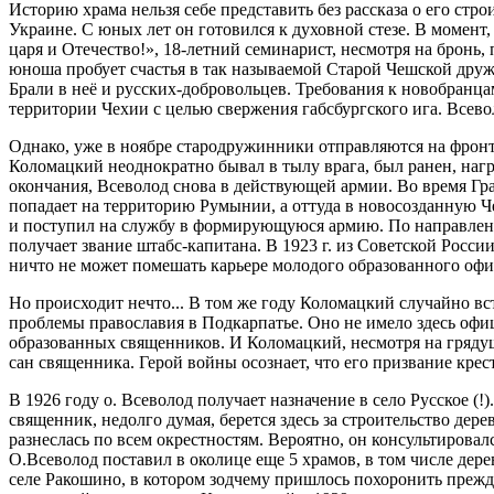
Историю храма нельзя себе представить без рассказа о его стр
Украине. С юных лет он готовился к духовной стезе. В момент,
царя и Отечество!», 18-летний семинарист, несмотря на бронь
юноша пробует счастья в так называемой Старой Чешской друж
Брали в неё и русских-добровольцев. Требования к новобранцам
территории Чехии с целью свержения габсбургского ига. Всево
Однако, уже в ноябре стародружинники отправляются на фронт 
Коломацкий неоднократно бывал в тылу врага, был ранен, наг
окончания, Всеволод снова в действующей армии. Во время Гр
попадает на территорию Румынии, а оттуда в новосозданную Ч
и поступил на службу в формирующуюся армию. По направлени
получает звание штабс-капитана. В 1923 г. из Советской России
ничто не может помешать карьере молодого образованного офиц
Но происходит нечто... В том же году Коломацкий случайно в
проблемы православия в Подкарпатье. Оно не имело здесь офиц
образованных священников. И Коломацкий, несмотря на грядущи
сан священника. Герой войны осознает, что его призвание крест,
В 1926 году о. Всеволод получает назначение в село Русское (!
священник, недолго думая, берется здесь за строительство дер
разнеслась по всем окрестностям. Вероятно, он консультировал
О.Всеволод поставил в околице еще 5 храмов, в том числе де
селе Ракошино, в котором зодчему пришлось похоронить прежд