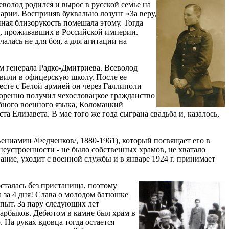
еволод родился и вырос в русской семье на
нарии. Восприняв буквально лозунг «За веру,
ная близорукость помешала этому. Тогда
ов, проживавших в Российской империи.
алась не для боя, а для агитации на
ем генерала Радко-Дмитриева. Всеволод
вили в офицерскую школу. После ее
сте с Белой армией он через Галлиполи
оренно получил чехословацкое гражданство
бного военного языка, Коломацкий
а Елизавета. В мае того же года сыграна свадьба и, казалось,
ениамин /Федченков/, 1880-1961), который посвящает его в
еустроенности - не было собственных храмов, не хватало
ние, уходит с военной службы и в январе 1924 г. принимает
осталась без пристанища, поэтому
а за 4 дня! Слава о молодом батюшке
опыт. За пару следующих лет
Дарбыков. Дебютом в камне был храм в
На руках вдовца тогда остается