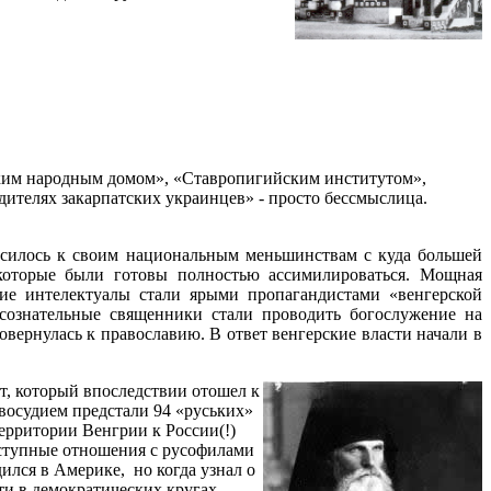
ским народным домом», «Ставропигийским институтом»,
дителях закарпатских украинцев» - просто бессмыслица.
осилось к своим национальным меньшинствам с куда большей
 которые были готовы полностью ассимилироваться. Мощная
ие интелектуалы стали ярыми пропагандистами «венгерской
 сознательные священники стали проводить богослужение на
овернулась к православию. В ответ венгерские власти начали в
, который впоследствии отошел к
восудием предстали 94 «руських»
территории Венгрии к России(!)
еступные отношения с русофилами
дился в Америке, но когда узнал о
ти в демократических кругах