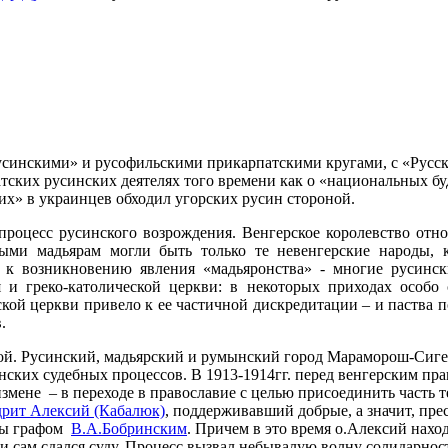
русинскими» и русофильскими прикарпатскими кругами, с «Рус
тских русинских деятелях того времени как о «национальных бу
х» в украинцев обходил угорских русин стороной.
процесс русинского возрождения. Венгерское королевство отн
ыми мадьярам могли быть только те невенгерские народы,
 к возникновению явления «мадьяронства» - многие русинск
 и греко-католической церкви: в некоторых приходах особо
кой церкви привело к ее частичной дискредитации – и паства п
.
й. Русинский, мадьярский и румынский город Мараморош-Сигет
ких судебных процессов. В 1913-1914гг. перед венгерским пра
змене – в переходе в православие с целью присоединить часть 
рит Алексий (Кабалюк)
, поддерживавший добрые, а значит, пр
мы графом
В.А.Бобринским
. Причем в это время о.Алексий нахо
у и сам сдался суду. Процесс вызвал небывалую волну солидарнос