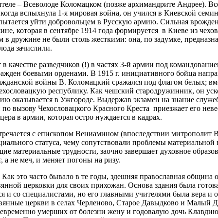
оителе – Всеволоде Коломацком (позже архимандрите Андрее). Вс
 когда вспыхнула 1-я мировая война, он учился в Киевской семи
, пытается уйти добровольцем в Русскую армию. Сильная врожден
ине, которая в сентябре 1914 года формируется в Киеве из чех
 в дружине не были столь жесткими: она, по задумке, предназнач
лода зачислили.
в качестве разведчиков (!) в частях 3-й армии под командовани
ражден боевыми орденами. В 1915 г. инициативного бойца напра
ажданской войны В. Коломацкий сражался под флагом белых; вме
ехословацкую республику. Как чешский стародружинник, он уск
ю оказывается в Ужгороде. Выдержав экзамен на знание служе
 по вызову Чехословацкого Красного Креста приезжает его невест
ера в армии, которая остро нуждается в кадрах.
стречается с епископом Вениамином (впоследствии митрополит В
иального статуса, чему сопутствовали проблемы материальной н
е материальные трудности, заочно завершает духовное образова
 а не меч, и меняет погоны на ризу.
). Как это часто бывало в те годы, здешняя православная община 
евянной церковки для своих прихожан. Основа здания была готов
ся и со специалистами, но его главными учителями была вера и 
ревянные церкви в селах Черленово, Старое Давыдково и Малый 
евременно умерших от болезни жену и годовалую дочь Клавдию. 