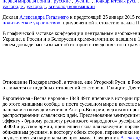
первая мировая война
,
русские
,
русины
,
подкарпатская русь
,
ужгороде
,
ужгород
,
всеволод коломацкий
Доклад
Александра Гегальчего
к предстоящей 25 января 2015 
политическое украинство»
, приуроченной к столетию начала П
В графической заставке конференции центральным изображени
Украине, в России и в Белоруссии храме-памятнике павшим в
своем докладе рассказывает об истории возведения этого храма
Отношение Подкарпатской, а точнее, еще Угорской Руси, к Рос
отличается от подобных отношений со стороны Галиции. Для то
Европейская «Весна народов» 1848-49гг. впервые в истории 
до этого жившими сообща в пости сусальном мире в качестве 
панславистскому движению в Австро-Венгрии, верхом которог
распространении славянских идей. Преследование венгерскими
эффекту - бурному расцвету русинского «народного» русофиль
50000-й русской армии, пришедшей сюда для наведения порядк
обиженным русинам, к восторгу обеих сторон, переводчики не
осуществляться национальная программа. Священник
Алексан