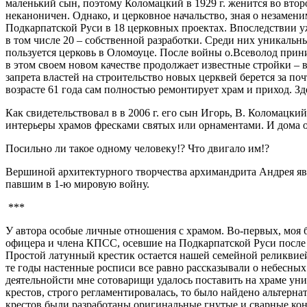
маленький сын, поэтому Коломацкий в 1929 г. женится во вто
неканоничен. Однако, и церковное начальство, зная о незамени
Подкарпатской Руси в 18 церковных проектах. Впоследствии уж
в том числе 20 – собственной разработки. Среди них уникаль
пользуется церковь в Оломоуце. После войны о.Всеволод прин
в этом своем новом качестве продолжает известные стройки –
запрета властей на строительство новых церквей берется за п
возрасте 61 года сам полностью ремонтирует храм и приход. Зде
Как свидетельствовал в в 2006 г. его сын Игорь, В. Коломацк
интерьеры храмов фресками святых или орнаментами. И дома он
Посильно ли такое одному человеку!? Что двигало им!?
Вершиной архитектурного творчества архимандрита Андрея яв
павшим в 1-ю мировую войну.
***
У автора особые личные отношения с храмом. Во-первых, моя б
офицера и члена КПСС, осевшие на Подкарпатской Руси после В
Простой латунный крестик остается нашей семейной реликвией. 
те годы настенные росписи все равно рассказывали о небесны
деятельнойсти мне сотоварищи удалось поставить на храме уни
крестов, строго р
егламентировалась, то было найдено альтерн
крестов были разработаны оригинальные гнутые и сварные кон