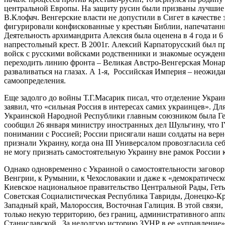
центральной Европы. На защиту русин были призваны лучшие в
В.Клофач. Венгерские власти не допустили в Сигет в качеств
фигурировали конфискованные у крестьян Библии, напечатанн
Деятельность архимандрита Алексия была оценена в 4 года и 6
напрестольный крест. В 2001г. Алексий Карпаторусский был пр
войск с русскими войсками родственники и знакомые осужден
переходить линию фронта – Великая Австро-Венгерская Монарх
разваливаться на глазах. А 1-я, Российская Империя – неожида
самоопределения.
Еще задолго до войны Т.Г.Масарик писал, что отделение Укра
заявил, что «сильная Россия в интересах самих украинцев». Д
Украинской Народной Республики главным союзником была Ге
сообщил 26 января министру иностранных дел Шульгину, что I
понимании с Россией; России присягали наши солдаты на верн
признали Украину, когда она III Универсалом провозгласила се
не могу признать самостоятельную Украину вне рамок России ка
Однако одновременно с Украиной о самостоятельности заговор
Венгрии, к Румынии, к Чехословакии и даже к «демократическо
Киевское национальное правительство Центральной Рады, Гетьм
Советская Социалистическая Республика Тавриды, Донецко-Кр
Западный край, Малороссия, Восточная Галиция. В этой связи,
только некую территорию, без границ, административного аппа
Станиславской. За недолгую историю ЗУНР в ее «управление»: