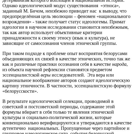
детерминизм которого воплощён в национальной истории.
Однако идеологический модус существования «этноса»,
заданный М. Бичом, неизбежно приводит нас к выводу, что
предопределённая цель эволюции – феномен «национального
возрождения» - также получает статус идеологемы. Примат
идеологии в научном исследовании становится неизбежным,
так как автор использует объективные критерии
принадлежности к своему этносу (язык и культура), не
зависящие от самосознания членов этнической группы.
При таком подходе к проблеме опыт восприятия белорусами
объединяющих их связей в качестве этнических, точно так же
как и различные практики осознания себя в качестве
народа
,
из объекта научной рефлексии становятся предметом
эссенциалистской
веры
исследователей. Эта вера или
национальное воображение авторов создают идеологическую
картину этничности. В частности, эссенциалистскую формулу
«белорусскости».
В результате идеологической селекции, проводимой в
советский и постсоветский периоды, содержание этой
формулы вбирает в себя только те явления этнической
культуры и социально-политической жизни, которые
конвенционально верифицируются и утверждаются в качестве
аутентично национальных. Пропущенные через партийное и
групповое идеологическое сито, события белорусской