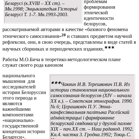
проблемам
Беларусі (к.XVIII – XX ст). –
формирования
Мн.1998; Энцыклапедыя Гісторыі
этнической
Беларусі Т. 1-7. Мн.1993-2003.
идентичности
белорусов,
рассматриваемой авторами в качестве «базового феномена
20
этнического самосознания»
и ставших предметом научной
рефлексии, они, в свою очередь, представлены в виде статей в
∗
∗
∗
научных сборниках и периодических изданиях.
Работы М.О.Бича в теоретико-методологическом плане
служат своего рода каноном
национального
мышления для
∗∗∗
Чаквин И.В. Терешкович П.В. Из
исследователей
истории становления национального
истории Белоруссии
самосознания белорусов (XIV – начала
этого периода и
XX в.). – Советская этнография. 1990.
являются
№ 6; Церашковіч П.У. Этна-
важнейшими
канфесіянальная палітыка Расейскай
компонентами
адміністрацыі і фарміраванне
«национально-
беларускай свядомасці у другой палове
государственной
XIX – пач.XX ст. – Наш радавод. 1992.
концепции истории
Кн.4. частка 3. Гродна.1992; Токць С.
Беларуси».