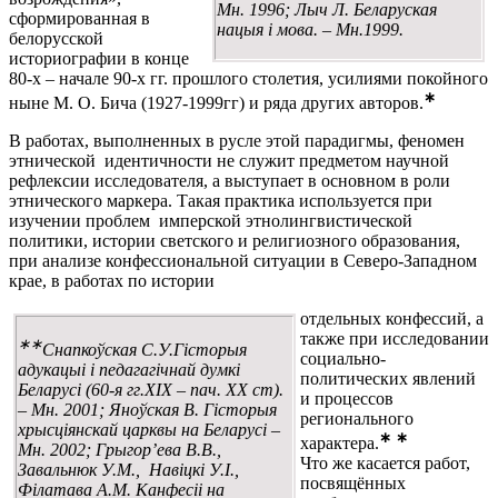
Мн. 1996; Лыч Л. Беларуская
сформированная в
нацыя і мова. – Мн.1999.
белорусской
историографии в конце
80-х – начале 90-х гг. прошлого столетия, усилиями покойного
∗
ныне М. О. Бича (1927-1999гг) и ряда других авторов.
В работах, выполненных в русле этой парадигмы, феномен
этнической идентичности не служит предметом научной
рефлексии исследователя, а выступает в основном в роли
этнического маркера. Такая практика используется при
изучении проблем имперской этнолингвистической
политики, истории светского и религиозного образования,
при анализе конфессиональной ситуации в Северо-Западном
крае, в работах по истории
отдельных конфессий, а
также при исследовании
∗∗
Снапкоўская С.У.Гісторыя
социально-
адукацыі і педагагічнай думкі
политических явлений
Беларусі (60-я гг.XIX – пач. XX ст).
и процессов
– Мн. 2001; Яноўская В. Гісторыя
регионального
хрысціянскай царквы на Беларусі –
∗
∗
характера.
Мн. 2002; Грыгор’ева В.В.,
Что же касается работ,
Завальнюк У.М., Навіцкі У.І.,
посвящённых
Філатава А.М. Канфесіі на