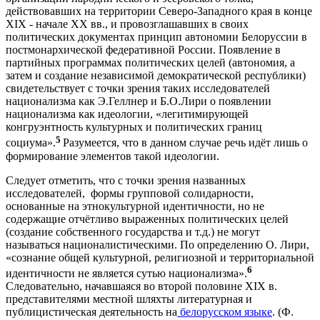
действовавших на территории Северо-Западного края в конце
XIX - начале XX вв., и провозглашавших в своих
политических документах принцип автономии Белоруссии в
постмонархической федеративной России. Появление в
партийных программах политических целей (автономия, а
затем и создание независимой демократической республики)
свидетельствует с точки зрения таких исследователей
национализма как Э.Геллнер и Б.О.Лири о появлении
национализма как идеологии, «легитимирующей
конгруэнтность культурных и политических границ
5
социума».
Разумеется, что в данном случае речь идёт лишь о
формирование элементов такой идеологии.
Следует отметить, что с точки зрения названных
исследователей, формы групповой солидарности,
основанные на этнокультурной идентичности, но не
содержащие отчётливо выраженных политических целей
(создание собственного государства и т.д.) не могут
называться националистическими. По определению О. Лири,
«сознание общей культурной, религиозной и территориальной
6
идентичности не является сутью национализма».
Следовательно, начавшаяся во второй половине XIX в.
представителями местной шляхты литературная и
публицистическая деятельность на
белорусском языке
. (Ф.