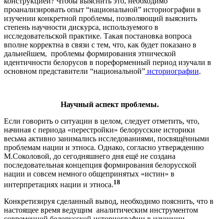
конструкцией? Чтобы выяснить это, необходимо
проанализировать опыт “национальной” историографии в
изучении конкретной проблемы, позволяющий выяснить
степень научности дискурса, используемого в
исследовательской практике. Такая постановка вопроса
вполне корректна в связи с тем, что, как будет показано в
дальнейшем, проблемы формирования этнической
идентичности белорусов в пореформенный период изучали в
основном представители “национальной”
историографии
.
Научный аспект проблемы.
Если говорить о ситуации в целом, следует отметить, что,
начиная с периода «перестройки» белорусские историки
весьма активно занимались исследованиями, посвящёнными
проблемам нации и этноса. Однако, согласно утверждению
М.Соколовой, до сегодняшнего дня ещё не создана
последовательная концепция формирования белорусской
нации и совсем немного общепринятых «истин» в
18
интерпретациях нации и этноса.
Конкретизируя сделанный вывод, необходимо пояснить, что в
настоящее время ведущим аналитическим инструментом
современной белорусской историографии в изучении