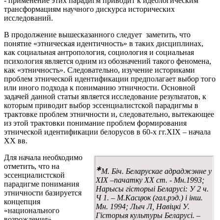
- применение этих парадигм приводит к идеологическим
трансформациям научного дискурса исторических
исследований.
В продолжение вышесказанного следует заметить, что
понятие «этническая идентичность» в таких дисциплинах,
как социальная антропология, социология и социальная
психология является одним из обозначений такого феномена,
как «этничность». Следовательно, изучение историками
проблем этнической идентификации предполагает выбор того
или иного подхода к пониманию этничности. Основной
задачей данной статьи является исследование результатов, к
которым приводит выбор эссенциалистской парадигмы в
трактовке проблем этничности и, следовательно, вытекающее
из этой трактовки понимание проблем формирования
этнической идентификации белорусов в 60-х гг.XIX – начала
XX вв.
Для начала необходимо
отметить, что на
∗
М. Біч. Беларускае адраджэнне у
эссенциалистской
XIX –пачатку XX ст. - Мн.1993;
парадигме понимания
Нарысы гісторыі Беларусі: У 2 ч.
этничности базируется
Ч 1. – М.Касцюк (гал.рэд.) і інш.
концепция
Мн. 1994; Лыч Л, Навіцкі У.
«национального
Гісторыя культуры Беларусі. –
возрождения»,