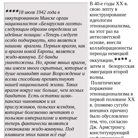
В 40-е годы XX в.
свою лепту в
∗∗∗∗
18 июля 1942 года в
конструирование
оккупированном Минске орган
идеологии
националистов «Беларуская газэта»
этнонационализма,
следующим образом определяла их
на этот раз на
идейные позиции: «Теперь следует
антисоветской
особо подчеркнуть, кто является
основе, внесли
нашими врагами. Первым врагом, как
коллаборационисты
и врагом новой Европы, является
периода немецкой
жидо-коммуна. Её банды
∗∗
∗∗
оккупации,
а
уничтожены. Но, кроме явных врагов,
затем и белорусская
мы имеем много скрытных, которые в
эмиграция второй
душе ненавидят наше Возрождение и
волны.
всеми способами препятствуют
Политическое
нашей национальной жизни. Таких
поражение
врагов вокруг нас больше, чем лесных
этнонационализма в
бандитов. Есть остатки шлях-
первой половине XX
панских чиновников и их
в. (помимо сугубо
прислужников, польских ксендзов,
внешних причин)
которые болезненно мечтают о
было обусловлено
польском империализме и которые
тем, что, согласно
теперь фактически являются
Дж. Армстронгу,
союзниками жидо-коммуны. Под
конституирующий
влиянием этих панов всё ещё