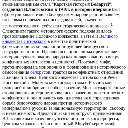
этнонационализма стала “Кароткая гісторыя
Беларусі”,
созданная В.Ластовским в 1910г, в которой впервые
был
сформулирован тезис о белорусском народе действовавшем,
по словам современных исследователей, в качестве
1
«самостоятельного субъекта исторического процесса».
Следствием такого методологического подхода явилось
провозглашение Полоцкого княжества, а затем и
Великого
княжества Литовского
в качестве политической
формыисторически эволюционирующей белорусской
государственности. Идеология национализма представляет
историю существования народа как поляризованную вокруг
конфликтных интересов и ценностей. Поэтому в мифе,
претендующем на монополию в формировании исторического
самосознания
белорусов
, трактовка конфликтных отношений
Полоцка и Киева, Великого княжества Литовского и Речи
Посполитой с Московским государством и Российской
империей приобретает особое значение. Межгосударственные
столкновения интерпретировались в качестве межэтнических
конфликтов и оценивались как длительная и справедливая
борьба белорусского народа против исторического
империализма русских за национальную территорию, свободу
и независимость
.
Идеологический конструкт, предложенный
В.Ластовским в качестве субъекта исторического процесса,
целиком укладывается в описанный Р.Брубейкером «миф