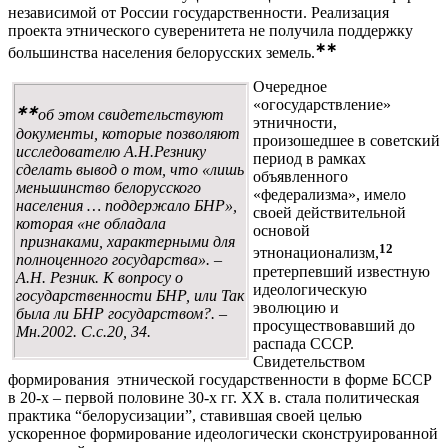
независимой от России государственности. Реализация
проекта этнического суверенитета не получила поддержку
∗∗
большинства населения белорусских земель.
Очередное
«огосударствление»
∗∗
об этом свидетельствуют
этничности,
документы, которые позволяют
произошедшее в советский
исследователю А.Н.Резнику
период в рамках
сделать вывод о том, что «лишь
объявленного
меньшинство белорусского
«федерализма», имело
населения … поддержало БНР»,
своей действительной
которая «не обладала
основой
признаками, характерными для
12
этнонационализм,
полноценного государства». –
претерпевший известную
А.Н. Резник. К вопросу о
идеологическую
государственности БНР, или Так
эволюцию и
была ли БНР государством?. –
просуществовавший до
Мн.2002. С.с.20, 34.
распада СССР.
Свидетельством
формирования этнической государственности в форме БССР
в 20-х – первой половине 30-х гг. XX в. стала политическая
практика “белорусизации”, ставившая своей целью
ускоренное формирование идеологически сконструированной