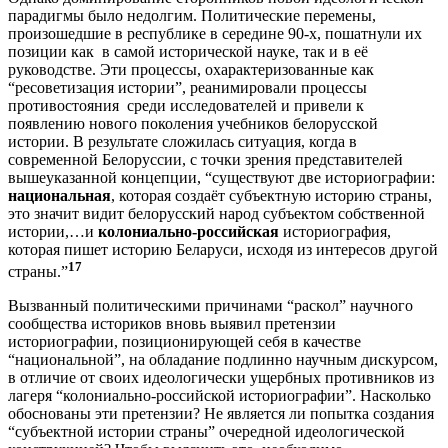
парадигмы было недолгим. Политические перемены,
произошедшие в республике в середине 90-х, пошатнули их
позиции как в самой исторической науке, так и в её
руководстве. Эти процессы, охарактеризованные как
“ресоветизация истории”, реанимировали процессы
противостояния среди исследователей и привели к
появлению нового поколения учебников белорусской
истории. В результате сложилась ситуация, когда в
современной Белоруссии, с точки зрения представителей
вышеуказанной концепции, “существуют две историографии:
национальная
, которая создаёт субъектную историю страны,
это значит видит белорусский народ субъектом собственной
истории,…и
колониально-российская
историография,
которая пишет историю Беларуси, исходя из интересов другой
17
страны.”
Вызванный политическими причинами “раскол” научного
сообщества историков вновь выявил претензии
историографии, позиционирующей себя в качестве
“национальной”, на обладание подлинно научным дискурсом,
в отличие от своих идеологически ущербных противников из
лагеря “колониально-российской историографии”. Насколько
обоснованы эти претензии? Не является ли попытка создания
“субъектной истории страны” очередной идеологической