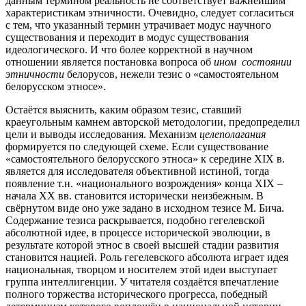
данным термином реальность не соответствует важнейшим
характеристикам этничности. Очевидно, следует согласиться
с тем, что указанный термин утрачивает модус научного
существования и переходит в модус существования
идеологического. И что более корректной в научном
отношении является постановка вопроса об
ином состоянии
этничности
белорусов, нежели тезис о «самостоятельном
белорусском этносе».
Остаётся выяснить, каким образом тезис, ставший
краеугольным камнем авторской методологии, предопределил
цели и выводы исследования. Механизм
целеполагания
формируется по следующей схеме. Если существование
«самостоятельного белорусского этноса» к середине XIX в.
является для исследователя объективной истиной, тогда
появление т.н. «национального возрождения» конца XIX –
начала XX вв. становится исторически неизбежным. В
свёрнутом виде оно уже задано в исходном тезисе М. Бича.
Содержание тезиса раскрывается, подобно гегелевской
абсолютной идее, в процессе исторической эволюции, в
результате которой этнос в своей высшей стадии развития
становится нацией. Роль гегелевского абсолюта играет идея
национальная, творцом и носителем этой идеи выступает
группа интеллигенции. У читателя создаётся впечатление
полного торжества исторического прогресса, победный