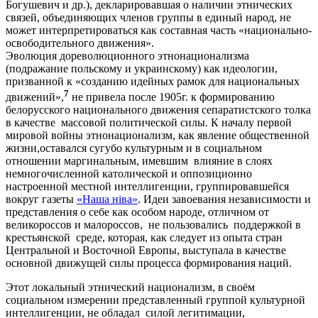
Богушевич и др.), декларировавшая о наличии этнических
связей, объединяющих членов группы в единый народ, не
может интерпретироваться как составная часть «национально-
освободительного движения».
Эволюция дореволюционного этнонационализма
(подражание польскому и украинскому) как идеологии,
призванной к «созданию идейных рамок для национальных
7
движений»,
не привела после 1905г. к формированию
белорусского национального движения сепаратистского толка
в качестве массовой политической силы. К началу первой
мировой войны этнонационализм, как явление общественной
жизни,оставался сугубо культурным и в социальном
отношении маргинальным, имевшим влияние в слоях
немногочисленной католической и оппозиционно
настроенной местной интеллигенции, группировавшейся
вокруг газеты
«Наша ніва»
. Идеи завоевания независимости и
представления о себе как особом народе, отличном от
великороссов и малороссов, не пользовались поддержкой в
крестьянской среде, которая, как следует из опыта стран
Центральной и Восточной Европы, выступала в качестве
основной движущей силы процесса формирования наций.
Этот локальный этнический национализм, в своём
социальном измерении представленный группой культурной
интеллигенции, не обладал силой легитимации,