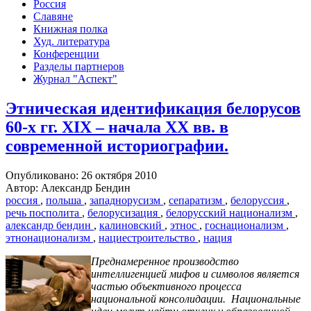
Россия
Славяне
Книжная полка
Худ. литература
Конференции
Разделы партнеров
Журнал "Аспект"
Этническая идентификация белорусов
60-х гг. XIX – начала XX вв. в
современной историографии.
Опубликовано: 26 октября 2010
Автор: Александр Бендин
россия
,
польша
,
западнорусизм
,
сепаратизм
,
белоруссия
,
речь посполита
,
белорусизация
,
белорусский национализм
,
александр бендин
,
калиновский
,
этнос
,
госнационализм
,
этнонационализм
,
нациестроительство
,
нация
Преднамеренное производство
интеллигенцией мифов и символов является
частью объективного процесса
национальной консолидации. Национальные