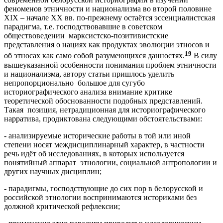
феноменов этничности и национализма во второй половине
XIX – начале XX вв. по-прежнему остаётся эссенциалистская
парадигма, т.е. господствовавшие в советском
обществоведении марксистско-позитивистские
представления о нациях как продуктах эволюции этносов и
19
об этносах как само собой разумеющихся данностях.
В силу
вышеуказанной особенности понимания проблем этничности
и национализма, автору статьи пришлось уделить
непропорционально большое для сугубо
историографического анализа внимание критике
теоретической обоснованности подобных представлений.
Такая позиция, нетрадиционная для историографического
нарратива, продиктована следующими обстоятельствами:
- анализируемые исторические работы в той или иной
степени носят междисциплинарный характер, в частности
речь идёт об исследованиях, в которых используется
понятийный аппарат этнологии, социальной антропологии и
других научных дисциплин;
- парадигмы, господствующие до сих пор в белорусской и
российской этнологии воспринимаются историками без
должной критической рефлексии;