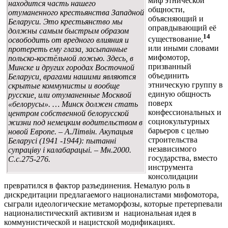
миф этнической
находится часть нашего
общности,
отуманенного крестьянства Западной
объясняющий и
Беларуси. Это крестьянство мы
оправдывающий её
должны самым быстрым образом
14
существование,
освободить от вредного влияния и
или иными словами
протереть ему глаза, засыпанные
мифомотор,
польско-костёльной ложью. Здесь, в
призванный
Минске и других городах Восточной
объединить
Беларуси, врагами нашими являются
этническую группу в
скрытые коммунисты и вообще
единую общность
русские, или отуманенные Москвой
поверх
«белорусы». … Минск должен стать
конфессиональных и
центром собственной белорусской
социокультурных
жизни под немецким водительством в
барьеров с целью
новой Европе. – А.Літвін. Акупацыя
строительства
Беларусі (1941 -1944): пытанні
независимого
супраціву і калабарацыі. – Мн.2000.
государства, вместо
С.с.275-276.
инструмента
консолидации
превратился в фактор разъединения. Немалую роль в
дискредитации предлагаемого националистами мифомотора,
сыграли идеологические метаморфозы, которые претерпевали
националистический активизм и национальная идея в
коммунистической и нацистской модификациях.