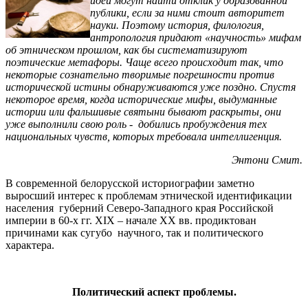
идеи могут найти отклик у образованной
публики, если за ними стоит авторитет
науки. Поэтому история, филология,
антропология придают «научность» мифам
об этническом прошлом, как бы систематизируют
поэтические метафоры. Чаще всего происходит так, что
некоторые сознательно творимые погрешности против
исторической истины обнаруживаются уже поздно. Спустя
некоторое время, когда исторические мифы, выдуманные
истории или фальшивые святыни бывают раскрыты, они
уже выполнили свою роль - добились пробуждения тех
национальных чувств, которых требовала интеллигенция.
Энтони Смит.
В современной белорусской историографии заметно
выросший интерес к проблемам этнической идентификации
населения губерний Северо-Западного края Российской
империи в 60-х гг. XIX – начале XX вв. продиктован
причинами как сугубо научного, так и политического
характера.
Политический аспект проблемы.