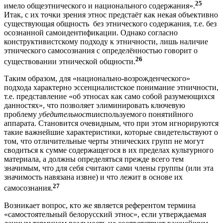
25
имело общеэтнического и национального содержания».
Итак, с их точки зрения этнос предстаёт как некая объективно
существующая общность без этнического содержания, т.е. без
осознанной самоидентификации. Однако согласно
конструктивистскому подходу к этничности, лишь наличие
этнического самосознания с определённостью говорит о
26
существовании этнической общности.
Таким образом, для «национально-возрожденческого»
подхода характерно эссенциалистское понимание этничности,
т.е. представление «об этносах как само собой разумеющихся
данностях», что позволяет элиминировать ключевую
проблему
убедительности
используемого понятийного
аппарата. Становится очевидным, что при этом игнорируются
такие важнейшие характеристики, которые свидетельствуют о
том, что отличительные черты этнических групп не могут
сводиться к сумме содержащегося в их пределах культурного
материала, а должны определяться прежде всего тем
значимым, что для себя считают сами члены группы (или эта
значимость навязана извне) и что лежит в основе их
27
самосознания.
Возникает вопрос, кто же является референтом термина
«самостоятельный белорусский этнос», если утверждаемая