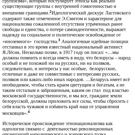
группизма», который постулирует этносы как реально
существующие группы с внутренней гомогенностью и
2
внешними границами.
Идеологический дискурс Ластовского
содержит также отмеченное Э.Смитом и характерное для
национализма сожалениеоб отсутствии утраченных ранее
свободы и единства, о потере самоидентичности, выражает
надежду на социальное и политическое освобождение от
3
«иноземного» господства.
Аналогичные идейные позиции
отстаивал в это время известный национальный активист
Я.Лёсик. Несколько позже, в 1917 году он писал: «…мы
должны помнить и всегда иметь в виду, что белорусы – народ
особый и не похожий ни на русских, ни на поляков,
следовательно, и интересы у нас особые, белорусские,
отличные и даже не совместимые с интересами русских,
поляков или каких-либо иных народов. …Беларусь имеет всё
необходимое, чтобы стать краем цветущим и богатым, а не
таким отсталым и заброшенным, каким он стал под властью
московской государственности, и мы все, граждане земли
белорусской, должны приложить все силы, чтобы сбросить с
себя власть чужаков и избавить край наш от управления
4
московцев».
Историческое происхождение этнонационализма как
идеологии связано с деятельностью революционных
организаций народнического и эсеровского толка,