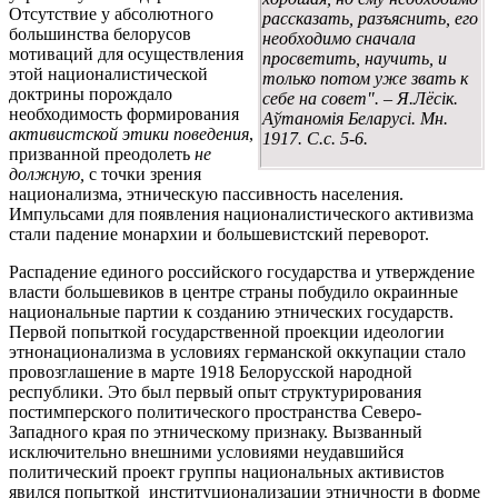
Отсутствие у абсолютного
рассказать, разъяснить, его
большинства белорусов
необходимо сначала
мотиваций для осуществления
просветить, научить, и
этой националистической
только потом уже звать к
доктрины порождало
себе на совет". – Я.Лёсік.
необходимость формирования
Аўтаномія Беларусі. Мн.
активистской этики поведения
,
1917. С.с. 5-6.
призванной преодолеть
не
должную,
с точки зрения
национализма, этническую пассивность населения.
Импульсами для появления националистического активизма
стали падение монархии и большевистский переворот.
Распадение единого российского государства и утверждение
власти большевиков в центре страны побудило окраинные
национальные партии к созданию этнических государств.
Первой попыткой государственной проекции идеологии
этнонационализма в условиях германской оккупации стало
провозглашение в марте 1918 Белорусской народной
республики. Это был первый опыт структурирования
постимперского политического пространства Северо-
Западного края по этническому признаку. Вызванный
исключительно внешними условиями неудавшийся
политический проект группы национальных активистов
явился попыткой институционализации этничности в форме