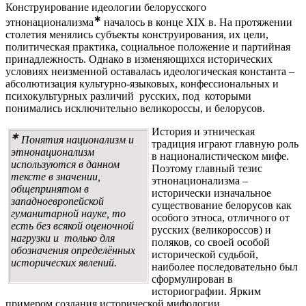
Конструирование идеологии белорусского
∗
этнонационализма
началось в конце XIX в. На протяжении
столетия менялись субъекты конструирования, их цели,
политическая практика, социальное положение и партийная
принадлежность. Однако в изменяющихся исторических
условиях неизменной оставалась идеологическая константа –
абсолютизация культурно-языковых, конфессиональных и
психокультурных различий русских, под которыми
понимались исключительно великороссы, и белорусов.
История и этническая
∗
Понятия национализм и
традиция играют главную роль
этнонационализм
в националистическом мифе.
используются в данном
Поэтому главный тезис
тексте в значении,
этнонационализма –
общепринятом в
исторически изначальное
западноевропейской
существование белорусов как
гуманитарной науке, то
особого этноса, отличного от
есть без всякой оценочной
русских (великороссов) и
нагрузки и только для
поляков, со своей особой
обозначения определённых
исторической судьбой,
исторических явлений.
наиболее последовательно был
сформулирован в
историографии. Ярким
примером создания исторической мифологии