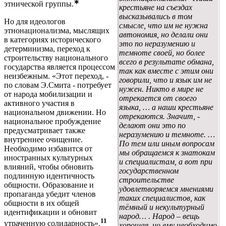
∗
этнической группы.
крестьяне на съездах
высказывались в том
Но для идеологов
смысле, что им не нужна
этнонационализма, мыслящих
автономия, но делали они
в категориях исторического
это по неразумению и
детерминизма, переход к
темноте своей, но более
строительству национального
всего в результате обмана,
государства является процессом
так как вместе с этим они
неизбежным. «Этот переход, -
говорили, что и язык им не
по словам Э.Смита - потребует
нужен. Никто в мире не
от народа мобилизации и
отрекается от своего
активного участия в
языка, … а наши крестьяне
национальном движении. Но
отрекаются. Значит, -
национальное пробуждение
делают они это по
предусматривает также
неразумению и темноте. …
внутреннее очищение.
По тем или иным вопросам
Необходимо избавится от
мы обращаемся к знатокам
иностранных культурных
и специалистам, а вот при
влияний, чтобы обновить
государственном
подлинную идентичность
строительстве
общности. Образование и
удовлетворяемся мнениями
пропаганда убедит членов
таких специалистов, как
общности в их общей
тёмный и некультурный
идентификации и обновит
народ… . Народ – вещь
11
утраченную солидарность».
хорошая, но ему необходимо