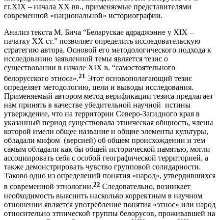
гг.XIX – начала XX вв., применяемые представителями
современной «национальной» историографии.
Анализ текста М. Бича “Беларускае адраджэнне у XIX –
пачатку XX ст.” позволяет определить исследовательскую
стратегию автора. Основой его методологического подхода к
исследованию заявленной темы является тезис о
существовании в начале XIX в. “самостоятельного
21
белорусского этноса».
Этот основополагающий тезис
определяет методологию, цели и выводы исследования.
Применяемый автором метод верификации тезиса предлагает
нам принять в качестве убедительной научной истины
утверждение, что на территории Северо-Западного края в
указанный период существовала этническая общность, члены
которой имели общее название и общие элементы культуры,
обладали мифом (версией) об общем происхождении и тем
самым обладали как бы общей исторической памятью, могли
ассоциировать себя с особой географической территорией, а
также демонстрировать чувство групповой солидарности.
Таково одно из определений понятия «народ», утвердившихся
22
в современной этнологии.
Следовательно, возникает
необходимость выяснить насколько корректным в научном
отношении является употребление понятия «этнос» или народ
относительно этнической группы белорусов, проживавшей на