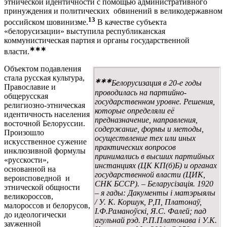
этнической идентичности с помощью административного
принуждения и политических обвинений в великодержавном
13
российском шовинизме.
В качестве субъекта
«белорусизации» выступила республиканская
коммунистическая партия и органы государственной
∗
∗∗
власти.
Объектом подавления
стала русская культура,
∗∗∗
Белорусизация в 20-е годы
Православие и
проводилась на партийно-
общерусская
государственном уровне. Решения,
религиозно-этническая
которые определяли её
идентичность населения
предназначение, направления,
восточной Белоруссии.
содержание, формы и методы,
Произошло
осуществление тех или иных
искусственное сужение
практических вопросов
инклюзивной формулы
принимались в высших партийных
«русскости»,
инстанциях (ЦК КП(б)Б) и органах
основанной на
государственной власти (ЦИК,
вероисповедной и
СНК БССР). – Беларусізація. 1920
этнической общности
– я гады: Дакументы і матэрыялы
великороссов,
/ У. К. Коршук, Р,П, Платонаў,
малороссов и белорусов,
І.Ф.Раманоўскі, Я.С. Фалей; пад
до идеологически
агульнай рэд. Р.П.Платонава і У.К.
зауженной