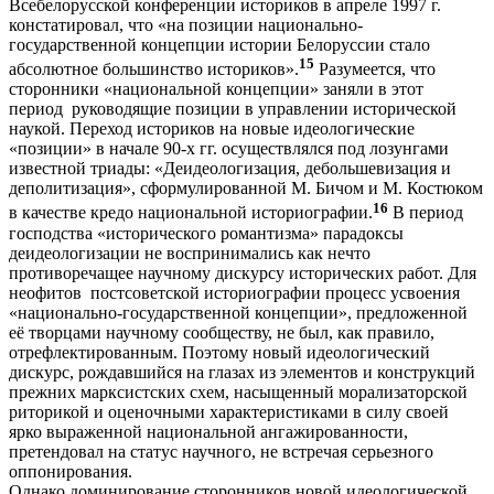
Всебелорусской конференции историков в апреле 1997 г.
констатировал, что «на позиции национально-
государственной концепции истории Белоруссии стало
15
абсолютное большинство историков».
Разумеется, что
сторонники «национальной концепции» заняли в этот
период руководящие позиции в управлении исторической
наукой. Переход историков на новые идеологические
«позиции» в начале 90-х гг. осуществлялся под лозунгами
известной триады: «Деидеологизация, дебольшевизация и
деполитизация», сформулированной М. Бичом и М. Костюком
16
в качестве кредо национальной историографии.
В период
господства «исторического романтизма» парадоксы
деидеологизации не воспринимались как нечто
противоречащее научному дискурсу исторических работ. Для
неофитов постсоветской историографии процесс усвоения
«национально-государственной концепции», предложенной
её творцами научному сообществу, не был, как правило,
отрефлектированным. Поэтому новый идеологический
дискурс, рождавшийся на глазах из элементов и конструкций
прежних марксистских схем, насыщенный морализаторской
риторикой и оценочными характеристиками в силу своей
ярко выраженной национальной ангажированности,
претендовал на статус научного, не встречая серьезного
оппонирования.
Однако доминирование сторонников новой идеологической