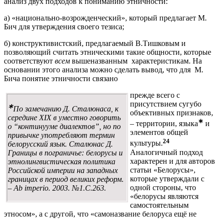
анализ двух подходов к пониманию этничности:
а) «национально-возрожденческий», который предлагает М.
Бич для утверждения своего тезиса;
б) конструктивистский, предлагаемый В.Тишковым и
позволяющий считать этническими такие общности, которые
соответствуют
всем
вышеназванным характеристикам. На
основании этого анализа можно сделать вывод, что для М.
Бича понятие этничности связано
прежде всего с
присутствием сугубо
∗
По замечанию Д. Сталюнаса, к
объективных признаков,
середине XIX в уместно говорить
∗
– территории, языка
и
о “континууме диалектов”, но по
элементов общей
привычке употребляют термин
24
культуры.
белорусский язык. Сталюнас Д.
Аналогичный подход
Границы в пограничье: белорусы и
характерен и для авторов
этнолингвистическая политика
статьи «Белорусы»,
Российской империи на западных
которые утверждали с
границах в период великих реформ.
одной стороны, что
– Ab imperio. 2003. №1.С.263.
«белорусы являются
самостоятельным
этносом», а с другой, что «самоназвание белоруса ещё не