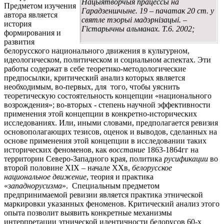
Нацыятворчыя працессы на
Предметом изучения
Гарадзеншчыне. 19 – пачатак 20 ст. у
автора является
святле тэорыі мадэрнізацыі. –
история
Гістарычны альманах. Т.6. 2002;
формирования и
развития
белорусского национального движения в культурном,
идеологическом, политическом и социальном аспектах. Эти
работы содержат в себе теоретико-методологические
предпосылки, критический анализ которых является
необходимым, во-первых, для того, чтобы уяснить
теоретическую состоятельность концепции «национального
возрождения»; во-вторых - степень научной эффективности
применения этой концепции в конкретно-исторических
исследованиях. Или, иными словами, предполагается ревизия
основополагающих тезисов, оценок и выводов, сделанных на
основе применения этой концепции в исследовании таких
исторических феноменов, как
восстание
1863-1864гг на
территории Северо-Западного края, политика
русификации
во
второй половине XIX – начале XXв,
белорусское
национальное движение
, теория и практика
«
западнорусизма
». Специальным предметом
предпринимаемой ревизии является практика этнической
маркировки указанных феноменов. Критический анализ этого
опыта позволит выявить конкретные механизмы
интерпретации этнической идентичности белорусов 60-х