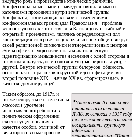
ведущую роль в производстве этнических различий.
Конфессиональные границы между православными и
католиками проходили внутри этнической группы.
Конфликты, возникающие в связи с изменениями
конфессиональных границ (для Православия - проблема
«упорствующих в латинстве, для Католицизма – тайный и
открытый прозелитизм), являлись определяющими для
консолидации соперничающих религиозных общин вокруг
своей религиозной символики и этнорелигиозных центров.
Эти конфликты укрепляли польско-католическую
идентификацию меньшинства населения с одной стороны и
православно-русскую, инклюзивную (расширительную), с
другой. Внутри этнической группы белорусов, общность,
основанная на православно-русской идентификации, во
второй половине XIX – начале XX вв. сформировалась в
качестве доминирующей.
Таким образом, до 1917г. и
позже белорусское населениена
∗
Упоминаемый нами ранее
массовом уровне
не
национальный активист
испытывало потребности в
Я.Лёсик сетовал в 1917 году
политическом оформлении
на нежелание крестьянства
своего существования в
воспринимать групповую
качестве особой, отличной от
идеологию
великороссов и малороссов,
этнонационализма: "Наши