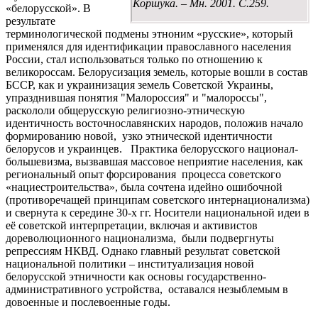
Коршука. – Мн. 2001. С.259.
«белорусской». В
результате
терминологической подмены этноним «русские», который
применялся для идентификации православного населения
России, стал использоваться только по отношению к
великороссам. Белорусизация земель, которые вошли в состав
БССР, как и украинизация земель Советской Украины,
упразднившая понятия "Малороссия" и "малороссы",
раскололи общерусскую религиозно-этническую
идентичность восточнославянских народов, положив начало
формированию новой, узко этнической идентичности
белорусов и украинцев. Практика белорусского национал-
большевизма, вызвавшая массовое неприятие населения, как
региональный опыт форсирования процесса советского
«нациестроительства», была сочтена идейно ошибочной
(противоречащей принципам советского интернационализма)
и свернута к середине 30-х гг. Носители национальной идеи в
её советской интерпретации, включая и активистов
дореволюционного национализма, были подвергнуты
репрессиям НКВД. Однако главный результат советской
национальной политики – институализация новой
белорусской этничности как основы государственно-
административного устройства, оставался незыблемым в
довоенные и послевоенные годы.