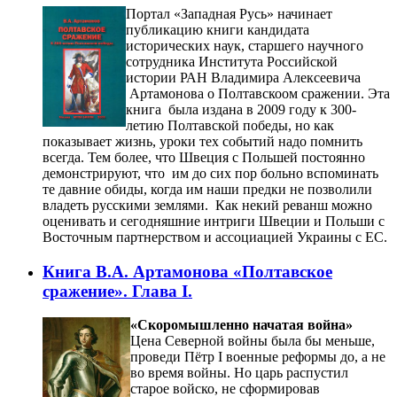
Портал «Западная Русь» начинает
публикацию книги кандидата
исторических наук, старшего научного
сотрудника Института Российской
истории РАН Владимира Алексеевича
Артамонова о Полтавскоом сражении. Эта
книга была издана в 2009 году к 300-
летию Полтавской победы, но как
показывает жизнь, уроки тех событий надо помнить
всегда. Тем более, что Швеция с Польшей постоянно
демонстрируют, что им до сих пор больно вспоминать
те давние обиды, когда им наши предки не позволили
владеть русскими землями. Как некий реванш можно
оценивать и сегодняшние интриги Швеции и Польши с
Восточным партнерством и ассоциацией Украины с ЕС.
Книга В.А. Артамонова «Полтавское
сражение». Глава I.
«Скоромышленно начатая война»
Цена Северной войны была бы меньше,
проведи Пётр I военные реформы до, а не
во время войны. Но царь распустил
старое войско, не сформировав