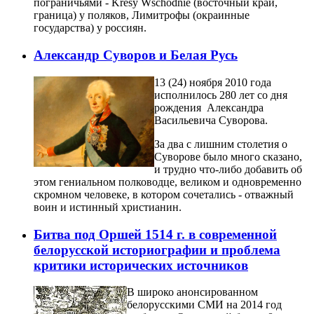
пограничьями - Kresy Wschodnie (восточный край,
граница) у поляков, Лимитрофы (окраинные
государства) у россиян.
Александр Суворов и Белая Русь
13 (24) ноября 2010 года
исполнилось 280 лет со дня
рождения Александра
Васильевича Суворова.
За два с лишним столетия о
Суворове было много сказано,
и трудно что-либо добавить об
этом гениальном полководце, великом и одновременно
скромном человеке, в котором сочетались - отважный
воин и истинный христианин.
Битва под Оршей 1514 г. в современной
белорусской историографии и проблема
критики исторических источников
В широко анонсированном
белорусскими СМИ на 2014 год