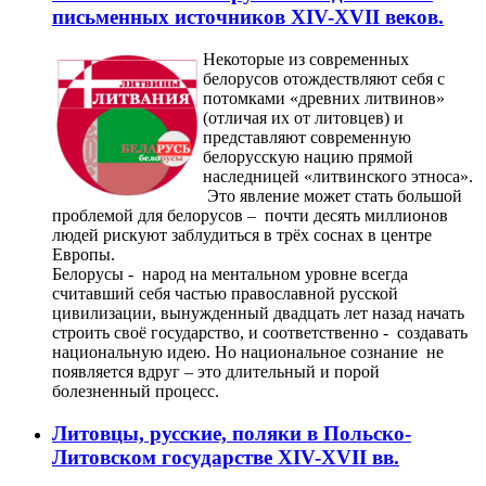
письменных источников XIV-XVII веков.
Некоторые из современных
белорусов отождествляют себя с
потомками «древних литвинов»
(отличая их от литовцев) и
представляют современную
белорусскую нацию прямой
наследницей «литвинского этноса».
Это явление может стать большой
проблемой для белорусов – почти десять миллионов
людей рискуют заблудиться в трёх соснах в центре
Европы.
Белорусы - народ на ментальном уровне всегда
считавший себя частью православной русской
цивилизации, вынужденный двадцать лет назад начать
строить своё государство, и соответственно - создавать
национальную идею. Но национальное сознание не
появляется вдруг – это длительный и порой
болезненный процесс.
Литовцы, русские, поляки в Польско-
Литовском государстве XIV-XVII вв.