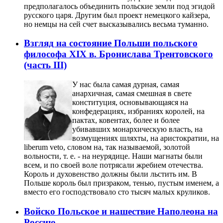
предполагалось объединить польские земли под эгидой
русского царя. Другим был проект немецкого кайзера,
но немцы на сей счет высказывались весьма туманно.
Взгляд на состояние Польши польского
философа XIX в. Бронислава Трентовского
(часть III)
У нас была самая дурная, самая
анархичная, самая смешная в свете
конституция, основывающаяся на
конфедерациях, избраниях королей, на
пактах, ковентах, более и более
убивавших монархическую власть, на
возмущениях шляхты, на аристократии, на
liberum veto, словом на, так называемой, золотой
вольности, т. е. - на неурядице. Наши магнаты были
всем, и по своей воле потрясали жребием отечества.
Король и духовенство должны были льстить им. В
Польше король был призраком, тенью, пустым именем, а
вместо его господствовало сто тысяч малых круликов.
Войско Польское и нашествие Наполеона на
Россию