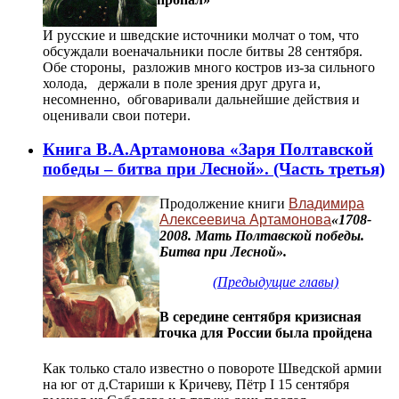
И русские и шведские источники молчат о том, что
обсуждали военачальники после битвы 28 сентября.
Обе стороны, разложив много костров из-за сильного
холода, держали в поле зрения друг друга и,
несомненно, обговаривали дальнейшие действия и
оценивали свои потери.
Книга В.А.Артамонова «Заря Полтавской
победы – битва при Лесной». (Часть третья)
Продолжение книги
Владимира
Алексеевича Артамонова
«1708-
2008. Мать Полтавской победы.
Битва при Лесной».
(Предыдущие главы)
В середине сентября кризисная
точка для России была пройдена
Как только стало известно о повороте Шведской армии
на юг от д.Стариши к Кричеву, Пётр I 15 сентября