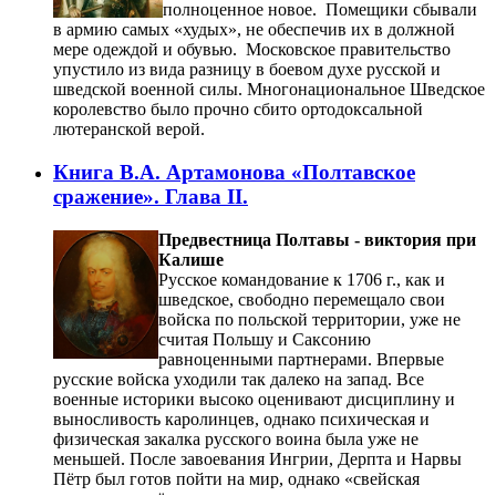
полноценное новое. Помещики сбывали
в армию самых «худых», не обеспечив их в должной
мере одеждой и обувью. Московское правительство
упустило из вида разницу в боевом духе русской и
шведской военной силы. Многонациональное Шведское
королевство было прочно сбито ортодоксальной
лютеранской верой.
Книга В.А. Артамонова «Полтавское
сражение». Глава II.
Предвестница Полтавы - виктория при
Калише
Русское командование к 1706 г., как и
шведское, свободно перемещало свои
войска по польской территории, уже не
считая Польшу и Саксонию
равноценными партнерами. Впервые
русские войска уходили так далеко на запад. Все
военные историки высоко оценивают дисциплину и
выносливость каролинцев, однако психическая и
физическая закалка русского воина была уже не
меньшей. После завоевания Ингрии, Дерпта и Нарвы
Пётр был готов пойти на мир, однако «свейская