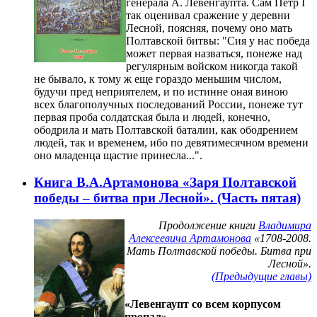
генерала А. Левенгаупта. Сам Петр I
так оценивал сражение у деревни
Лесной, поясняя, почему оно мать
Полтавской битвы: "Сия у нас победа
может первая назваться, понеже над
регулярным войском никогда такой
не бывало, к тому ж еще гораздо меньшим числом,
будучи пред неприятелем, и по истинне оная виною
всех благополучных последований России, понеже тут
первая проба солдатская была и людей, конечно,
ободрила и мать Полтавской баталии, как ободрением
людей, так и временем, ибо по девятимесячном времени
оно младенца щастие принесла...".
Книга В.А.Артамонова «Заря Полтавской
победы – битва при Лесной». (Часть пятая)
Продолжение книги
Владимира
Алексеевича Артамонова
«1708-2008.
Мать Полтавской победы. Битва при
Лесной».
(Предыдущие главы)
«Левенгаупт со всем корпусом
пропал»