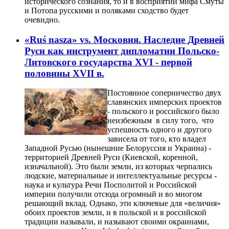
исторического сознания, то и в восприятии мифа Смуты
и Потопа русскими и поляками сходство будет
очевидно.
«Ruś nasza» vs. Московия. Наследие Древней
Руси как инструмент дипломатии Польско-
Литовского государства XVI - первой
половины XVII в.
Постоянное соперничество двух
славянских имперских проектов
- польского и российского было
неизбежным в силу того, что
успешность одного и другого
зависела от того, кто владел
Западной Русью (нынешние Белоруссия и Украина) -
территорией Древней Руси (Киевской, коренной,
изначальной). Это были земли, из которых черпались
людские, материальные и интеллектуальные ресурсы -
наука и культура Речи Посполитой и Российской
империи получили отсюда огромный и во многом
решающий вклад. Однако, эти ключевые для «величия»
обоих проектов земли, и в польской и в российской
традиции называли, и называют своими окраинами,