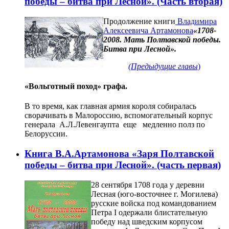
победы – битва при Лесной». (Часть вторая)
Продолжение книги
Владимира
Алексеевича Артамонова
«1708-
2008. Мать Полтавской победы.
Битва при Лесной».
(Предыдущие главы
)
«Вольготный поход» графа.
В то время, как главная армия короля собиралась
сворачивать в Малороссию, вспомогательный корпус
генерала А.Л.Левенгаупта еще медленно полз по
Белоруссии.
Книга В.А.Артамонова «Заря Полтавской
победы – битва при Лесной». (часть первая)
28 сентября 1708 года у деревни
Лесная (юго-восточнее г. Могилева)
русские войска под командованием
Петра I одержали блистательную
победу над шведским корпусом