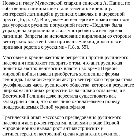
Новака и главу Мукачевской епархии епископа А. Паппа, по
собственной инициативе стали заменять кириллицу
венгерской латиницей в русинских школах и в церковной
прессе [16, p. 72]. В издаваемой венгерским правительством
для угорских русинов популярной газете «Недиля» была
упразднена кириллица и стала употребляться венгерская
латиница. Запреты на использование кириллицы со стороны
венгерских властей были призваны «ликвидировать все
признаки родства с русскими» [18, s. 55].
Массовые и крайне жестокие репрессии против русинского
населения позволяют говорить о том, что антирусинская
политика австро-венгерских властей во время Первой
мировой войны начала приобретать явственные формы
геноцида. Главной жертвой австро-венгерского террора стала
русофильская часть русинского общества, которая в результате
широкомасштабных репрессий была сильно ослаблена, а в
Восточной Галиции даже перестала существовать как
культурный слой, что облегчило окончательную победу
поддерживаемых Веной украинофилов.
Трагический опыт массового преследования русинского
населения австро-венгерскими властями в ходе Первой
мировой войны вызвал рост антиавстрийских и
антивенгерских настроений среди карпатских русинов.