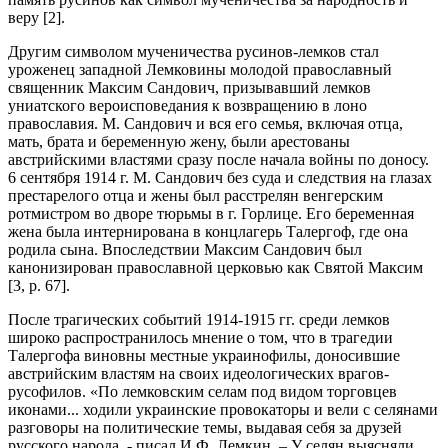
веру [2].
Другим символом мученичества русинов-лемков стал
уроженец западной Лемковины молодой православный
священник Максим Сандович, призывавший лемков
униатского вероисповедания к возвращению в лоно
православия. М. Сандович и вся его семья, включая отца,
мать, брата и беременную жену, были арестованы
австрийскими властями сразу после начала войны по доносу.
6 сентября 1914 г. М. Сандович без суда и следствия на глазах
престарелого отца и жены был расстрелян венгерским
ротмистром во дворе тюрьмы в г. Горлице. Его беременная
жена была интернирована в концлагерь Талергоф, где она
родила сына. Впоследствии Максим Сандович был
канонизирован православной церковью как Святой Максим
[3, p. 67].
После трагических событий 1914-1915 гг. среди лемков
широко распространилось мнение о том, что в трагедии
Талергофа виновны местные украинофилы, доносившие
австрийским властям на своих идеологических врагов-
русофилов. «По лемковским селам под видом торговцев
иконами... ходили украинские провокаторы и вели с селянами
разговоры на политические темы, выдавая себя за друзей
русского народа, - писал И.Ф. Лемкин. – У селян выясняли