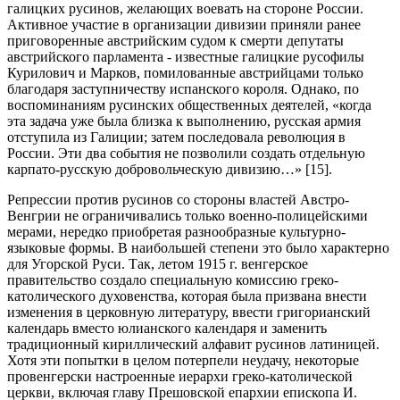
галицких русинов, желающих воевать на стороне России.
Активное участие в организации дивизии приняли ранее
приговоренные австрийским судом к смерти депутаты
австрийского парламента - известные галицкие русофилы
Курилович и Марков, помилованные австрийцами только
благодаря заступничеству испанского короля. Однако, по
воспоминаниям русинских общественных деятелей, «когда
эта задача уже была близка к выполнению, русская армия
отступила из Галиции; затем последовала революция в
России. Эти два события не позволили создать отдельную
карпато-русскую добровольческую дивизию…» [15].
Репрессии против русинов со стороны властей Австро-
Венгрии не ограничивались только военно-полицейскими
мерами, нередко приобретая разнообразные культурно-
языковые формы. В наибольшей степени это было характерно
для Угорской Руси. Так, летом 1915 г. венгерское
правительство создало специальную комиссию греко-
католического духовенства, которая была призвана внести
изменения в церковную литературу, ввести григорианский
календарь вместо юлианского календаря и заменить
традиционный кириллический алфавит русинов латиницей.
Хотя эти попытки в целом потерпели неудачу, некоторые
провенгерски настроенные иерархи греко-католической
церкви, включая главу Прешовской епархии епископа И.