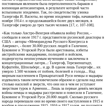
постоянным явлением была переполненность бараков и
вопиющая антисанитария, в результате которой часто
вспыхивали эпидемии. Так, по свидетельству узника
Талергофа И. Васюты, во время эпидемии тифа, начавшейся в
ноябре 1914 г. и продолжавшейся более двух месяцев, в
Талергофе умерло до трех тысяч человек [17, с. 107-108].
«Как только Австро-Венгрия объявила войну России, -
сообщали в июле 1917 г. представители русинской диаспоры в
США – авторы «Меморандума Русского Конгресса в
Америке», - более 30.000 русских людей в Галичине,
Буковине и Угорской Руси были арестованы, избиты
австрийскими жандармами, полицией и войском,
подвергнуты неописуемым мучениям и заключены в
концентрационные лагеря...: Талергоф, Терезиенштадт,
Куфштейн, Шпильберг... и др. В одном лишь Талергофе... их
умерло 1.500 человек от побоев, болезней и голода... Над
мирным населением в Прикарпатской Руси немцы и мадьяры
издевались таким нечеловеческим образом и сделали над ним
столько насилий и зверств, что они ни в чем не уступают
зверствам турок в Армении... Лишь за первые девять месяцев
войны немцы и мадьяры расстреляли и повесили в Галичине,
Буковине и Угорской Руси 20.000 людей. Сколько русского
народа перевешали они во время своего наступления в 1915 и
вообще в продолжение 1915, 1916 и 1917 годов, не поддается