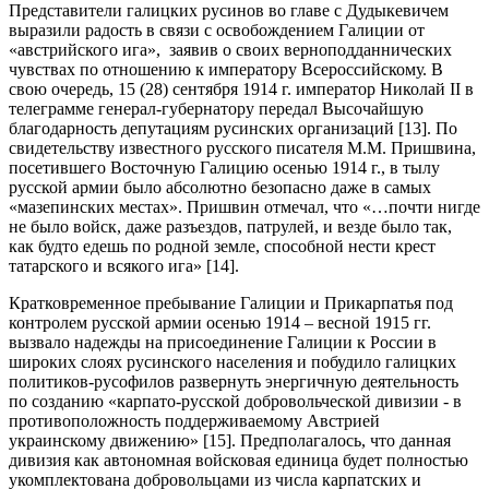
Представители галицких русинов во главе с Дудыкевичем
выразили радость в связи с освобождением Галиции от
«австрийского ига», заявив о своих верноподданнических
чувствах по отношению к императору Всероссийскому. В
свою очередь, 15 (28) сентября 1914 г. император Николай II в
телеграмме генерал-губернатору передал Высочайшую
благодарность депутациям русинских организаций [13]. По
свидетельству известного русского писателя М.М. Пришвина,
посетившего Восточную Галицию осенью 1914 г., в тылу
русской армии было абсолютно безопасно даже в самых
«мазепинских местах». Пришвин отмечал, что «…почти нигде
не было войск, даже разъездов, патрулей, и везде было так,
как будто едешь по родной земле, способной нести крест
татарского и всякого ига» [14].
Кратковременное пребывание Галиции и Прикарпатья под
контролем русской армии осенью 1914 – весной 1915 гг.
вызвало надежды на присоединение Галиции к России в
широких слоях русинского населения и побудило галицких
политиков-русофилов развернуть энергичную деятельность
по созданию «карпато-русской добровольческой дивизии - в
противоположность поддерживаемому Австрией
украинскому движению» [15]. Предполагалось, что данная
дивизия как автономная войсковая единица будет полностью
укомплектована добровольцами из числа карпатских и