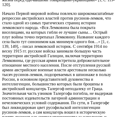
120].
Начало Первой мировой войны повлекло широкомасштабные
репрессии австрийских властей против русинов-лемков, что
стало одной из самых трагических страниц истории
лемковского народа. «Вся Лемковина была покрыта
виселицами, на которых гибли ее лучшие сыны… Острый
плуг войны точно перепахал Лемковину. Название каждого
села было тут синонимом как минимум одного боя…» [1, c.
139, 149], - писал лемковский историк. С сентября 1914 по
весну 1915 гг. русские войска занимали большую часть
территории австрийской Галиции, включая территорию
Лемковины, где русская армия встретила доброжелательное
отношение местного населения. После отступления русской
армии австрийские военные власти арестовали несколько
тысяч русинов-лемков, подозреваемых в шпионаже в пользу
России, в основном представителей духовенства и
интеллигенции, большинство которых были брошены в
австрийский концлагерь Талергоф неподалеку от Граца.
Значительная часть узников Талергофа погибла, не выдержав
постоянных издевательств лагерной администрации и
нечеловеческих условий содержания. По сути, в Талергофе
был ликвидирован цвет русофильской интеллигенции
русинов-лемков, а сам концлагерь вошел в историческую
память русинов как символ мученичества за народность и