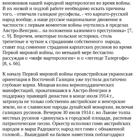
виновников нашей народной мартирологии во время войны.
В их низкой и подлой работе необходимо искать причины
того, - отмечали галицкие русофилы, - что карпато-русский
народ вообще, а наше русское национальное движение в
частности с первым моментом войны очутились в пределах
Австро-Венгрии... на положении казнимого преступника» [7,
с. 9]. Впрочем, некоторые польские историки, столь
трепетные и чуткие к страданиям собственного народа,
ставят под сомнение страдания карпатских русинов во время
Первой мировой войны, по меньшей мере бестактно
рассуждая о «мифе мартирологии» и о «легенде Талергофа»
[8, s. 66].
К началу Первой мировой войны проавстрийская украинская
ориентация в Восточной Галиции уже пустила достаточно
глубокие корни. Мощная волна верноподданических
манифестаций, прокатившаяся в Австро-Венгрии в
поддержку правящей династии в конце июля 1914 г.,
затронула не только собственно австрийские и венгерские
земли, но и славянские народы дунайской монархии, включая
галицких русинов. Вечером 30 июля 1914 г. во Львове толпа
местных русинов «двинулась к городской площади, распевая
патриотические песни. Оркестр исполнял гимн австрийских
народов и марш Радецкого; народ пел гимн с обнаженной
головой... Вышедший на балкон наместник поблагодарил