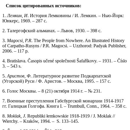
Список цитированных источников:
1.
Лемкин, И
. История Лемковины / И. Лемкин. – Нью-Йорк:
Юнкерс, 1969. – 287 с.
2. Талергофский альманах. – Львов, 1930. – 398 с.
3.
Magocsi, P.R
. The People from Nowhere. An Illustrated History
of Carpatho-Rusyns / P.R. Magocsi. – Uzzhorod: Padyak Publisher,
2006. – 117 p.
4. Bratislava. Časopis učené společnosti Šafaříkovy. – 1931. – Číslo
3. – 543 s.
5.
Аристов, Ф
. Литературное развитие Подкарпатской
(Угорской) Руси / Ф. Аристов. – Москва, 1995. – 157 с.
6. Голос Москвы. – 8 (21) октября 1914 г. – № 231.
7. Военные преступления Габсбургской монархии 1914-1917
гг. Галицкая Голгофа. Книга I. – Trumbull, Conn., 1964. – 358 с.
8.
Moklak, J
. Republiki łemkowskie 1918-1919 / J. Moklak //
Wierchy. – Kraków, 1994. – S. 133–145.