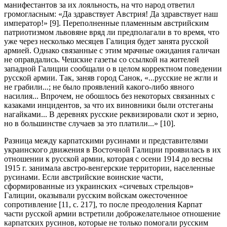
манифестантов за их лояльность, на что народ ответил
громогласным: «Да здравствует Австрия! Да здравствует наш
император!» [9]. Переполненные пламенным австрийским
патриотизмом львовяне вряд ли предполагали в то время, что
уже через несколько месяцев Галиция будет занята русской
армией. Однако связанные с этим мрачные ожидания галичан
не оправдались. Чешские газеты со ссылкой на жителей
западной Галиции сообщали о в целом корректном поведении
русской армии. Так, заняв город Санок, «...русские не жгли и
не грабили...; не было проявлений какого-либо явного
насилия... Впрочем, не обошлось без некоторых связанных с
казаками инцидентов, за что их виновники были отстеганы
нагайками... В деревнях русские реквизировали скот и зерно,
но в большинстве случаев за это платили...» [10].
Разница между карпатскими русинами и представителями
украинского движения в Восточной Галиции проявилась в их
отношении к русской армии, которая с осени 1914 до весны
1915 г. занимала австро-венгерские территории, населенные
русинами. Если австрийские воинские части,
сформированные из украинских «сичевых стрельцов»
Галиции, оказывали русским войскам ожесточенное
сопротивление [11, c. 217], то после преодоления Карпат
части русской армии встретили доброжелательное отношение
карпатских русинов, которые не только помогали русским