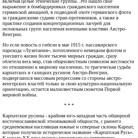
включая целые этнические группы. Это нашло свое
выражение в бомбардировках гражданского населения
германской авиацией, в подводной охоте германского флота
за гражданскими судами стран-противников, а также в
практике создания концентрационных лагерей для
нелояльных групп населения военными властями Австро-
Венгрии.
Но если новость о гибели в мае 1915 г. пассажирского
парохода «Лузитания», потопленного немецким флотом и
унесшего жизни более тысячи мирных граждан, сразу
облетела весь мир, став общеизвестным символом жестокости
по отношению к мирному населению, то трагическая судьба
карпатских и галицких русинов Австро-Венгрии,
подвергшихся массовым репрессиям со стороны австро-
венгерских властей только за свою культурно-национальную
ориентацию, остается малоизвестным сюжетом Первой
мировой войны.
* * *
Карпатские русины - крайняя юго-западная часть обширной
восточнославянской этноязыковой общности, с раннего
средневековья населявшая южные и северные склоны Карпат,
которые получили историческое название «Карпатская Русь».
К началу ХХ века русины проживали на территории