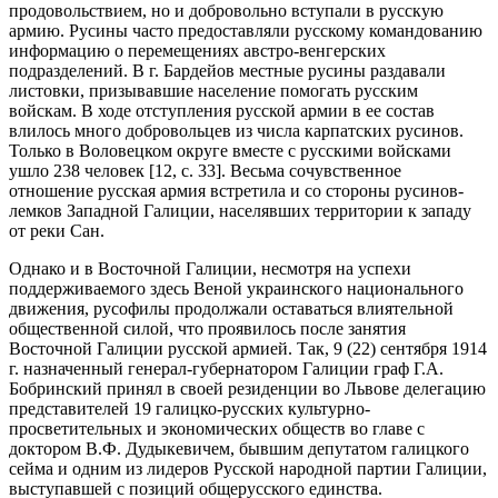
продовольствием, но и добровольно вступали в русскую
армию. Русины часто предоставляли русскому командованию
информацию о перемещениях австро-венгерских
подразделений. В г. Бардейов местные русины раздавали
листовки, призывавшие население помогать русским
войскам. В ходе отступления русской армии в ее состав
влилось много добровольцев из числа карпатских русинов.
Только в Воловецком округе вместе с русскими войсками
ушло 238 человек [12, c. 33]. Весьма сочувственное
отношение русская армия встретила и со стороны русинов-
лемков Западной Галиции, населявших территории к западу
от реки Сан.
Однако и в Восточной Галиции, несмотря на успехи
поддерживаемого здесь Веной украинского национального
движения, русофилы продолжали оставаться влиятельной
общественной силой, что проявилось после занятия
Восточной Галиции русской армией. Так, 9 (22) сентября 1914
г. назначенный генерал-губернатором Галиции граф Г.А.
Бобринский принял в своей резиденции во Львове делегацию
представителей 19 галицко-русских культурно-
просветительных и экономических обществ во главе с
доктором В.Ф. Дудыкевичем, бывшим депутатом галицкого
сейма и одним из лидеров Русской народной партии Галиции,
выступавшей с позиций общерусского единства.