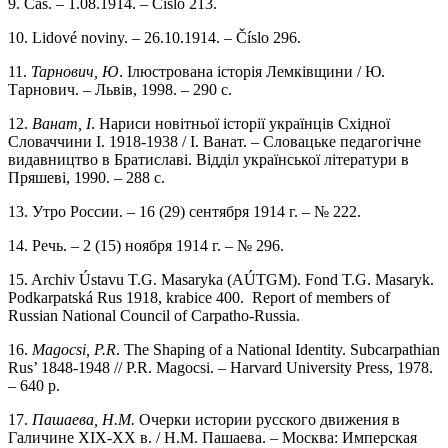
9. Čas. – 1.08.1914. – Číslo 213.
10. Lidové noviny. – 26.10.1914. – Číslo 296.
11.
Тарнович, Ю
. Iлюстрована iсторiя Лемкiвщини / Ю.
Тарнович. – Львiв, 1998. – 290 с.
12.
Ванат, І
. Нариси новітньої історії українців Східної
Словаччини I. 1918-1938 / I. Ванат. – Словацьке педагогічне
видавництво в Братиславі. Відділ української літератури в
Пряшеві, 1990. – 288 с.
13. Утро России. – 16 (29) сентября 1914 г. – № 222.
14. Речь. – 2 (15) ноября 1914 г. – № 296.
15. Archiv Ústavu T.G. Masaryka (AÚTGM). Fond T.G. Masaryk.
Podkarpatská Rus 1918, krabice 400. Report of members of
Russian National Council of Carpatho-Russia.
16.
Magocsi, P.R
. The Shaping of а National Identity. Subcarpathian
Rus’ 1848-1948 // P.R. Magocsi. – Harvard University Press, 1978.
– 640 p.
17.
Пашаева, Н.М.
Очерки истории русского движения в
Галичине XIX-XX в. / Н.М. Пашаева. – Москва: Имперская