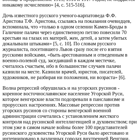
никакому исчислению» [4, с. 515-516].
Дочь известного русского ученого-карпатоведа Ф.Ф.
Аристова Т.Ф. Аристова, ссылаясь на показания очевидцев,
вспоминала, что «только в одном селении Камен-Броды в
Галичине палачи через единственную петлю повесили 70
крестьян на глазах их матерей, жен, детей, а затем убитых
докалывали штыками» [5, с. 10]. По словам русского
журналиста, посетившего Львов сразу после его взятия
русскими войсками, «быть арестованным и отведенным в
военно-полевой суд, заседавший в каждом местечке,
считалось счастьем, ибо в большинстве случаев палачи
казнили на месте. Казнили врачей, юристов, писателей,
художников, не разбирая ни положения, ни возраста» [6].
Волна репрессий обрушилась и на угорских русинов -
коренное восточнославянское население Угорской Руси,
которое венгерские власти подозревали в панславизме и
прорусских настроениях. Массовые репрессии против
угорских русинов со стороны венгерской военной
администрации сочетались с установлением жесткого
контроля над русинской интеллигенцией и духовенством; при
этом уже в самом начале войны более 100 представителей
русинского духовенства Угорской Руси было арестовано и
интернировано в различных городах внутренней Венгрии.