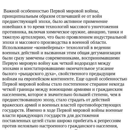
Важной особенностью Первой мировой войны,
принципиальным образом отличавшей ее от войн
предшествующей эпохи, было активное применение
новейших в то время технологий массового уничтожения
противника, включая химическое оружие, авиацию, танки и
тяжелую артиллерию, что было проявлением индустриальной
эпохи и массового производства в военной области.
Использование «конвейерных» технологий в ведении
военных действий и вызванная этим общая дегуманизация
были сразу замечены современниками, воспринимавшими
Первую мировую войну как четкий водораздел между
эпохами и констатировавшими окончательное угасание
былого «рыцарского духа», свойственного предыдущим
войнам на европейском континенте. Еще одной особенностью
Первой мировой войны стало постепенное стирание некогда
четкой границы между воюющими армиями и гражданским
населением, которое в значительно большей степени, чем в
предшествовавшую эпоху, стало страдать от действий
вражеских армий и военных властей противоборствующих
государств. Именно в ходе Первой мировой войны военные
власти враждующих государств для достижения
поставленных целей стали широко прибегать к репрессиям
против нелояльно настроенного гражданского населения,