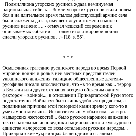
«Полмиллиона угорских русинов ждала неминуемая
национальная гибель… Земли угорских русинов стали полем
боя и на длительное время тылом действующей армии; села
были сожжены дотла, имущество уничтожено и много
русинов казнено…, - отмечал чешский современник
описываемых событий. – Только итоги мировой войны
спасли угорских русинов…» [18, s. 55].
* * *
Осмысливая трагедию русинского народа во время Первой
мировой войны и роль в ней местных представителей
украинского движения, галицкие общественные деятели-
русофилы писали впоследствии, что «в то время как... террор
в Бельгии или других странах всецело объясним одним
фактором – войной..., в отношении Прикарпатской Руси этого
недостаточно. Война тут была лишь удобным предлогом, а
подлинные причины этой позорной казни зрели у кого-то в
уме самостоятельно... Исключительным объектом... австро-
мадьярских жестокостей... было русское народное движение,
т.е. сознательные исповедники национального и культурного
единства малороссов со всем остальным русским народом...
Прикарпатские «украинцы» были одним из главных