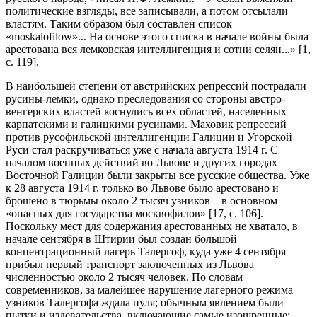
политические взгляды, все записывали, а потом отсылали
властям. Таким образом был составлен список
«moskalofilow»... На основе этого списка в начале войны была
арестована вся лемковская интеллигенция и сотни селян...» [1,
с. 119].
В наибольшей степени от австрийских репрессий пострадали
русины-лемки, однако преследования со стороны австро-
венгерских властей коснулись всех областей, населенных
карпатскими и галицкими русинами. Маховик репрессий
против русофильской интеллигенции Галиции и Угорской
Руси стал раскручиваться уже с начала августа 1914 г. С
началом военных действий во Львове и других городах
Восточной Галиции были закрыты все русские общества. Уже
к 28 августа 1914 г. только во Львове было арестовано и
брошено в тюрьмы около 2 тысяч узников – в основном
«опасных для государства москвофилов» [17, с. 106].
Поскольку мест для содержания арестованных не хватало, в
начале сентября в Штирии был создан большой
концентрационный лагерь Талергоф, куда уже 4 сентября
прибыл первый транспорт заключенных из Львова
численностью около 2 тысяч человек. По словам
современников, за малейшее нарушение лагерного режима
узников Талергофа ждала пуля; обычным явлением были
пытки и издевательства, включающие самые изощренные;