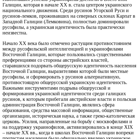
Галиции, которая в начале ХХ в. стала центром украинского
национального движения. Среди русинов Угорской Руси и
русинов-лемков, проживавших на северных склонах Карпат в
Западной Галиции (Лемковина), полностью доминировали
русофилы, а украинская идентичность была практически
неизвестна.
Начало ХХ века было отмечено растущим противостоянием
между русофильской интеллигенцией и украинофилами
Восточной Галиции, которые пользовались существенными
преференциями со стороны австрийских властей,
старавшихся подорвать общерусскую идентичность населения
Восточной Галиции, выразителями которой были местные
русофилы, и сформировать у русинов альтернативную,
противостоящую общерусской украинскую идентичность.
Важными инструментами подрыва общерусской и
формирования украинской идентичности среди галицких
русинов, к которым прибегали австрийские власти и польская
администрация Восточной Галиции, являлись сфера
образования, средства массовой информации, общественные
организации, историческая наука, а также греко-католическая
церковь. Усилия, направленные на борьбу с москвофилами и
на поддержку украинофилов, активизировались в конце XIX
– начале XX вв., когда в школах Восточной Галиции вопреки
протестам населения было официально введено украинское