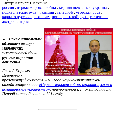
Автор: Кирилл Шевченко
россия
,
первая мировая война
,
кирилл шевченко
,
украина
,
подкарпатская русь
,
галиция
,
талергоф
,
угорская русь
,
карпато русское движение
,
прикарпатской русь
,
галичина
,
австро венгрия
«…исключительным
объектом австро-
мадьярских
жестокостей было
русское народное
движение…»
Доклад Кирилла
Шевченко к
предстоящей 25 января 2015 года научно-практической
онлайн-конференции
«Первая мировая война: карпаторусизм и
политическое украинство»
, приуроченной к столетию начала
Первой мировой войны в 1914 году.