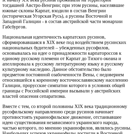
тогдашней Австро-Венгрии; при этом русины, населявшие
южные склоны Карпат, входили в состав Венгрии
(историческая Угорская Русь), а русины Восточной и
Западной Галиции - в состав австрийской части монархии
Габсбургов.
Национальная идентичность карпатских русинов,
сформировавшаяся в XIX веке под воздействием русинских
национальных будителей – убежденных русофилов,
основывалась на идее о принадлежности карпатороссов к
единому русскому племени от Карпат до Тихого океана и
апеллировала к русскому литературному языку и русскому
культурному наследию. Данное обстоятельство было
предметом постоянной озабоченности Вены, с недоверием
относившейся к коренному восточнославянскому населению
Галиции, прорусские симпатии которого в условиях общей
границы с Российской империи вызывали у австрийских
властей опасения сепаратизма.
Вместе с тем, со второй половины XIX века традиционному
русофильскому направлению среди русинов начинает
противостоять украинофильское движение, отстаивавшее
идею существования независимого украинского народа,
частью которого, по мнению украинофилов, являлись русины.
Наибольших успехов украинофилы достигли в Восточной