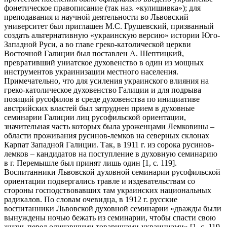
фонетическое правописание (так наз. «кулишивка»); для
преподавания и научной деятельности во Львовский
университет был приглашен М.С. Грушевский, призванный
создать альтернативную «украинскую версию» истории Юго-
Западной Руси, а во главе греко-католической церкви
Восточной Галиции был поставлен А. Шептицкий,
превративший униатское духовенство в один из мощных
инструментов украинизации местного населения.
Примечательно, что для усиления украинского влияния на
греко-католическое духовенство Галиции и для подрыва
позиций русофилов в среде духовенства по инициативе
австрийских властей был затруднен прием в духовные
семинарии Галиции лиц русофильской ориентации,
значительная часть которых была уроженцами Лемковины –
области проживания русинов-лемков на северных склонах
Карпат Западной Галиции. Так, в 1911 г. из сорока русинов-
лемков – кандидатов на поступление в духовную семинарию
в г. Перемышле был принят лишь один [1, c. 119].
Воспитанники Львовской духовной семинарии русофильской
ориентации подвергались травле и издевательствам со
стороны господствовавших там украинских национальных
радикалов. По словам очевидца, в 1912 г. русские
воспитанники Львовской духовной семинарии «дважды были
вынуждены ночью бежать из семинарии, чтобы спасти свою
жизнь перед одичавшими товарищами-украинцами» [1, c. 119-