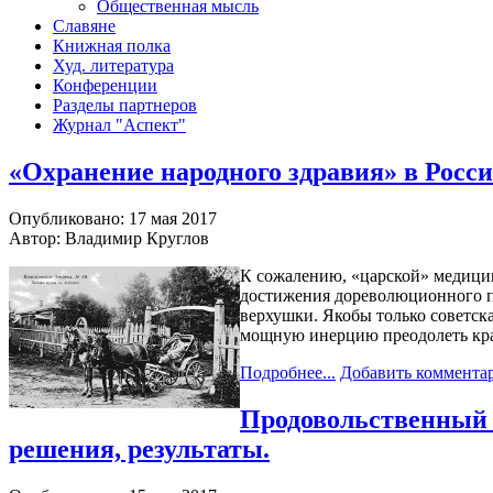
Общественная мысль
Славяне
Книжная полка
Худ. литература
Конференции
Разделы партнеров
Журнал "Аспект"
«Охранение народного здравия» в Росси
Опубликовано: 17 мая 2017
Автор: Владимир Круглов
К сожалению, «царской» медицин
достижения дореволюционного пе
верхушки. Якобы только советска
мощную инерцию преодолеть кр
Подробнее...
Добавить коммента
Продовольственный в
решения, результаты.