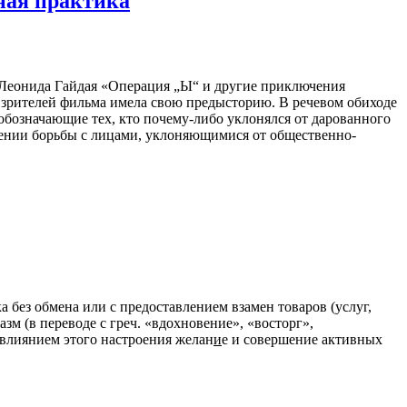
ная практика
а Леонида Гайдая «Операция „Ы“ и другие приключения
х зрителей фильма имела свою предысторию. В речевом обиходе
 обозначающие тех, кто почему-либо уклонялся от дарованного
силении борьбы с лицами, уклоняющимися от общественно-
 без обмена или с предоставлением взамен товаров (услуг,
азм (в переводе с греч. «вдохновение», «восторг»,
влиянием этого настроения желан
и
е и совершение активных