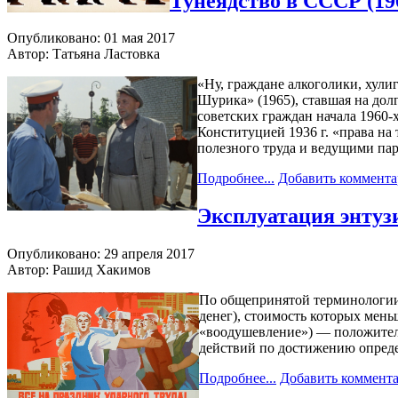
Тунеядство в СССР (19
Опубликовано: 01 мая 2017
Автор: Татьяна Ластовка
«Ну, граждане алкоголики, хули
Шурика» (1965), ставшая на дол
советских граждан начала 1960-
Конституцией 1936 г. «права на
полезного труда и ведущими пар
Подробнее...
Добавить коммент
Эксплуатация энтуз
Опубликовано: 29 апреля 2017
Автор: Рашид Хакимов
По общепринятой терминологии, 
денег), стоимость которых меньш
«воодушевление») — положитель
действий по достижению опред
Подробнее...
Добавить коммент