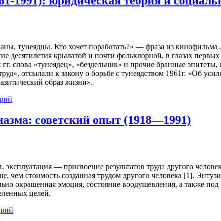
61-1991): юридическая теория и социаль
ганы, тунеядцы. Кто хочет поработать?» — фраза из кинофильм
гие десятилетия крылатой и почти фольклорной, в глазах первы
х гг. слова «тунеядец», «бездельник» и прочие бранные эпитеты,
 труд», отсылали к закону о борьбе с тунеядством 1961г. «Об у
азитический образ жизни».
арий
иазма: советский опыт (1918—1991)
эксплуатация — присвоение результатов труда другого человека
е, чем стоимость созданная трудом другого человека [1]. Энтузи
но окрашенная эмоция, состояние воодушевления, а также под 
еленных целей.
арий