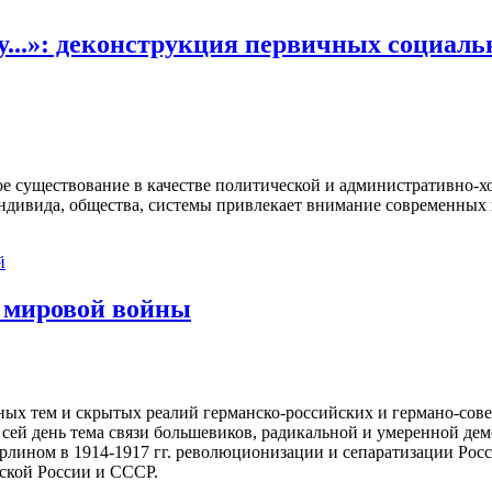
...»: деконструкция первичных социаль
е существование в качестве политической и административно-хо
ндивида, общества, системы привлекает внимание современных и
й
 мировой войны
ых тем и скрытых реалий германско-российских и германо-сов
сей день тема связи большевиков, радикальной и умеренной дем
рлином в 1914-1917 гг. революционизации и сепаратизации Рос
ской России и СССР.