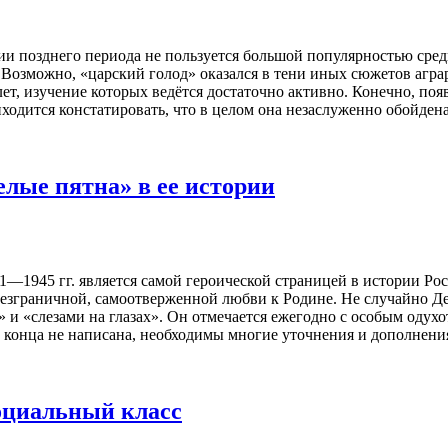
ии позднего периода не пользуется большой популярностью сре
. Возможно, «царский голод» оказался в тени иных сюжетов аг
ет, изучение которых ведётся достаточно активно. Конечно, по
иходится констатировать, что в целом она незаслуженно обойде
елые пятна» в ее истории
1—1945 гг. является самой героической страницей в истории Рос
безграничной, самоотверженной любви к Родине. Не случайно Ден
 и «слезами на глазах». Он отмечается ежегодно с особым одух
конца не написана, необходимы многие уточнения и дополнени
оциальный класс