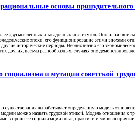
 рациональные основы принудительного 
олее двусмысленных и загадочных институтов. Оно плохо вписыв
ладельческие эпохи, его функционирование этими эпохами отню
 другие исторические периоды. Неоднозначно его экономическое
гих других, весьма разнообразных, случаях оно демонстрировал
 социализма и мутации советской трудо
го существования вырабатывает определенную модель отношения 
одели можно назвать трудовой этикой. Модель отношения к тр
мые в процессе социализации опыт, практики и мировосприят