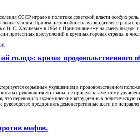
еления СССР играло в политике советской власти особую роль, 
ельные усилия. Причем неспособность руководителя страны спра
сь с Н. С. Хрущевым в 1964 г. Пришедшие ему на смену лидеры 
пени протестных выступлений в крупных городах страны, в числ
ий
й голод»: кризис продовольственного об
актеризуется серьезным ухудшением в продовольственном полож
дпринятых руководством страны, не привела к заметному улучш
я, что переводило экономические затруднения в политическую 
кое руководство предпринять демонстративные шаги по исправле
против мифов.