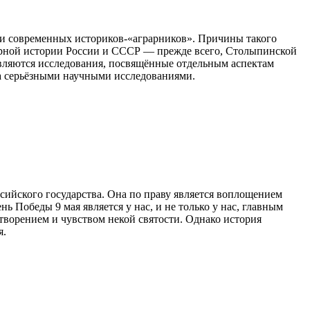
ди современных историков-«аграрников». Причины такого
рарной истории России и СССР — прежде всего, Столыпинской
являются исследования, посвящённые отдельным аспектам
на серьёзными научными исследованиями.
сийского государства. Она по праву является воплощением
ь Победы 9 мая является у нас, и не только у нас, главным
отворением и чувством некой святости. Однако история
я.