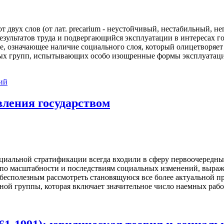
т двух слов (от лат. precarium - неустойчивый, нестабильный, н
езультатов труда и подвергающийся эксплуатации в интересах г
 означающее наличие социального слоя, который олицетворяет от
х групп, испытывающих особо изощренные формы эксплуатации и
ий
ления государством
циальной стратификации всегда входили в сферу первоочередны
по масштабности и последствиям социальных изменений, выража
бесполезным рассмотреть становящуюся все более актуальной проб
ной группы, которая включает значительное число наемных рабо