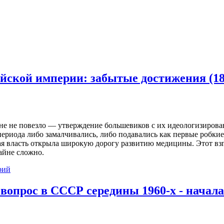
йской империи: забытые достижения (18
е не повезло — утверждение большевиков с их идеологизирован
риода либо замалчивались, либо подавались как первые робки
я власть открыла широкую дорогу развитию медицины. Этот взгл
айне сложно.
рий
опрос в СССР середины 1960-х - начала 