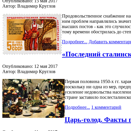
Опубликовано: 15 мая 2017
Автор: Владимир Круглов
Продовольственное снабжение нас
ним проблем направлялись значит
высших постов - как это случило
тому времени обострилась до сте
Подробнее...
Добавить комментар
«Последний сталински
Опубликовано: 12 мая 2017
Автор: Владимир Круглов
Первая половина 1950-х гг. хар
поскольку ни одна из мер, пре
усиление недовольства населени
стране заставило послесталинс
Подробнее...
1 комментарий
Царь-голод. Факты 