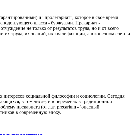
егарантированный) и “пролетариат”, которое в свое время
осподствующего класса - буржуазии. Прекариат -
чуждение не только от результатов труда, но и от всего
х труда, их знаний, их квалификации, а в конечном счете и
х интересов социальной философии и социологии. Сегодня
ющихся, в том числе, и в переменах в традиционной
лему прекариата (от лат. precarium - ‘опасный,
тников в современную эпоху.