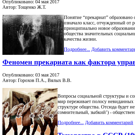
Опубликовано: 04 мая 2017
Автор: Тощенко Ж.Т.
Понятие “прекариат” образовано о
означало класс, отчужденный от р
принципиально новое образование,
общества значительных социальны
качества жизни.
Подробнее...
Добавить комментар
Феномен прекариата как фактора управ
Опубликовано: 03 мая 2017
Автор: Горохов П.А., Вялых В.В.
Вопросы социальной структуры и со
мир переживает полосу невиданных 
структуре общества. Отсюда будет не
сомнительный, зыбкий’) - обществен
Подробнее...
Добавить комментарий