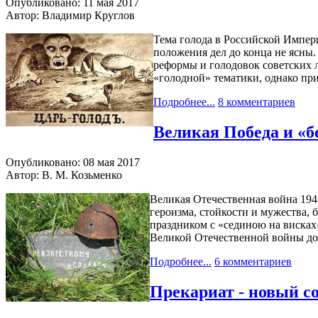
Опубликовано: 11 мая 2017
Автор: Владимир Круглов
Тема голода в Российской Импер
положения дел до конца не ясны
реформы и голодовок советских л
«голодной» тематики, однако пр
Подробнее...
8 комментариев
Великая Победа и «б
Опубликовано: 08 мая 2017
Автор: В. М. Козьменко
Великая Отечественная война 194
героизма, стойкости и мужества, 
праздником с «сединою на висках»
Великой Отечественной войны до 
Подробнее...
6 комментариев
Прекариат - новый с