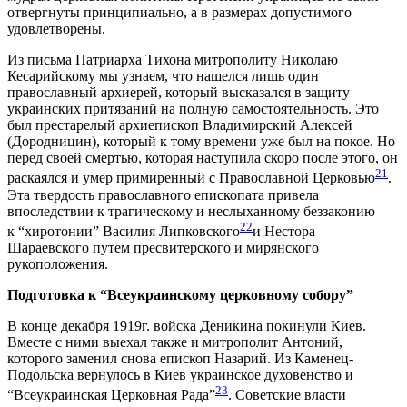
отвергнуты принципиально, а в размерах допустимого
удовлетворены.
Из письма Патриарха Тихона митрополиту Николаю
Кесарийскому мы узнаем, что нашелся лишь один
православный архиерей, который высказался в защиту
украинских притязаний на полную самостоятельность. Это
был престарелый архиепископ Владимирский Алексей
(Дородницин), который к тому времени уже был на покое. Но
перед своей смертью, которая наступила скоро после этого, он
21
раскаялся и умер примиренный с Православной Церковью
.
Эта твердость православного епископата привела
впоследствии к трагическому и неслыханному беззаконию —
22
к “хиротонии” Василия Липковского
и Нестора
Шараевского путем пресвитерского и мирянского
рукоположения.
Подготовка к “Всеукраинскому церковному собору”
В конце декабря 1919г. войска Деникина покинули Киев.
Вместе с ними выехал также и митрополит Антоний,
которого заменил снова епископ Назарий. Из Каменец-
Подольска вернулось в Киев украинское духовенство и
23
“Всеукраинская Церковная Рада”
. Советские власти