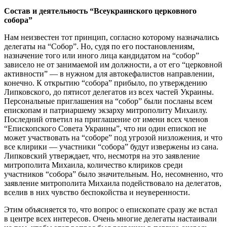
Состав и деятельность “Всеукраинского церковного
собора”
Нам неизвестен тот принцип, согласно которому назначались
делегаты на “Собор”. Но, судя по его постановлениям,
назначение того или иного лица кандидатом на “собор”
зависело не от занимаемой им должности, а от его “церковной
активности” — в нужном для автокефалистов направлении,
конечно. К открытию “собора” прибыло, по утверждению
Липковского, до пятисот делегатов из всех частей Украины.
Персональные приглашения на “собор” были посланы всем
епископам и патриаршему экзарху митрополиту Михаилу.
Последний ответил на приглашение от имени всех членов
“Епископского Совета Украины”, что ни один епископ не
может участвовать на “соборе” под угрозой низложения, и что
все клирики — участники “собора” будут извержены из сана.
Липковский утверждает, что, несмотря на это заявление
митрополита Михаила, количество клириков среди
участников “собора” было значительным. Но, несомненно, что
заявление митрополита Михаила подействовало на делегатов,
вселив в них чувство беспокойства и неуверенности.
Этим объясняется то, что вопрос о епископате сразу же встал
в центре всех интересов. Очень многие делегаты настаивали