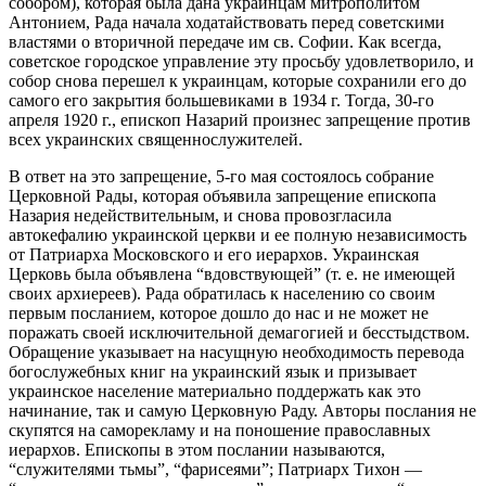
собором), которая была дана украинцам митрополитом
Антонием, Рада начала ходатайствовать перед советскими
властями о вторичной передаче им св. Софии. Как всегда,
советское городское управление эту просьбу удовлетворило, и
собор снова перешел к украинцам, которые сохранили его до
самого его закрытия большевиками в 1934 г. Тогда, 30-го
апреля 1920 г., епископ Назарий произнес запрещение против
всех украинских священнослужителей.
В ответ на это запрещение, 5-го мая состоялось собрание
Церковной Рады, которая объявила запрещение епископа
Назария недействительным, и снова провозгласила
автокефалию украинской церкви и ее полную независимость
от Патриарха Московского и его иерархов. Украинская
Церковь была объявлена “вдовствующей” (т. е. не имеющей
своих архиереев). Рада обратилась к населению со своим
первым посланием, которое дошло до нас и не может не
поражать своей исключительной демагогией и бесстыдством.
Обращение указывает на насущную необходимость перевода
богослужебных книг на украинский язык и призывает
украинское население материально поддержать как это
начинание, так и самую Церковную Раду. Авторы послания не
скупятся на саморекламу и на поношение православных
иерархов. Епископы в этом послании называются,
“служителями тьмы”, “фарисеями”; Патриарх Тихон —