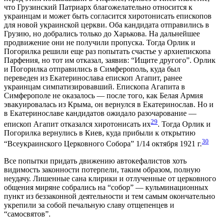
что Грузинский Патриарх благожелательно относится к
украинцам и может быть согласится хиротонисать епископов
для новой украинской церкви. Оба кандидата отправились в
Грузию, но добрались только до Харькова. На дальнейшее
продвижение они не получили пропуска. Тогда Орлик и
Погорилка решили еще раз попытать счастье у архиепископа
Парфения, но тот им отказал, заявив: “Ищите другого”. Орлик
и Погорилка отправились в Симферополь, куда был
переведен из Екатеринослава епископ Агапит, ранее
украинцам симпатизировавший. Епископа Агапита в
Симферополе не оказалось — после того, как Белая Армия
эвакуировалась из Крыма, он вернулся в Екатеринослав. Но и
в Екатеринославе кандидатов ожидало разочарование —
29
епископ Агапит отказался хиротонисать их
. Тогда Орлик и
Погорилка вернулись в Киев, куда прибыли к открытию
30
“Всеукраинского Церковного Собора” 1/14 октября 1921 г.
Все попытки придать движению автокефалистов хоть
видимость законности потерпели, таким образом, полную
неудачу. Лишенные сана клирики и отлученные от церковного
общения миряне собрались на “собор” — кульминационных
пункт из беззаконной деятельности и тем самым окончательно
укрепили за собой печальную славу отщепенцев и
“самосвятов”.