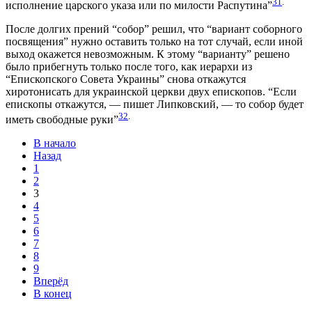
31
.
исполнение царского указа или по милости Распутина”
После долгих прений “собор” решил, что “вариант соборного
посвящения” нужно оставить только на тот случай, если иной
выход окажется невозможным. К этому “варианту” решено
было прибегнуть только после того, как иерархи из
“Епископского Совета Украины” снова откажутся
хиротонисать для украинской церкви двух епископов. “Если
епископы откажутся, — пишет Липковский, — то собор будет
32
.
иметь свободные руки”
В начало
Назад
1
2
3
4
5
6
7
8
9
Вперёд
В конец