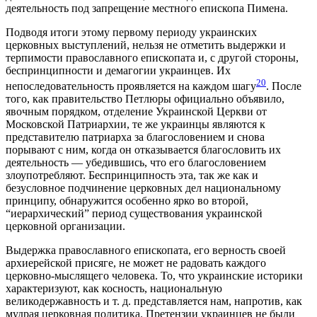
деятельность под запрещение местного епископа Пимена.
Подводя итоги этому первому периоду украинских
церковных выступлений, нельзя не отметить выдержки и
терпимости православного епископата и, с другой стороны,
беспринципности и демагогии украинцев. Их
20
непоследовательность проявляется на каждом шагу
. После
того, как правительство Петлюры официально объявило,
явочным порядком, отделение Украинской Церкви от
Московской Патриархии, те же украинцы являются к
представителю патриарха за благословением и снова
порывают с ним, когда он отказывается благословить их
деятельность — убедившись, что его благословением
злоупотребляют. Беспринципность эта, так же как и
безусловное подчинение церковных дел национальному
принципу, обнаружится особенно ярко во второй,
“иерархический” период существования украинской
церковной организации.
Выдержка православного епископата, его верность своей
архиерейской присяге, не может не радовать каждого
церковно-мыслящего человека. То, что украинские историки
характеризуют, как косность, национальную
великодержавность и т. д. представляется нам, напротив, как
мудрая церковная политика. Претензии украинцев не были