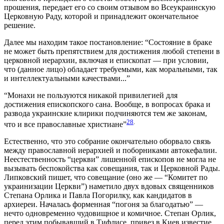
прошения, передает его со своим отзывом во Всеукраинскую
Церковную Раду, которой и принадлежит окончательное
решение.
Далее мы находим такое постановление: “Состояние в браке
не может быть препятствием для достижения любой степени в
церковной иерархии, включая и епископат — при условии,
что (данное лицо) обладает требуемыми, как моральными, так
и интеллектуальными качествами...”
“Монахи не пользуются никакой привилегией для
достижения епископского сана. Вообще, в вопросах брака и
развода украинские клирики подчиняются тем же законам,
28
.
что и все православные христиане”
Естественно, что это собрание окончательно оборвало связь
между православной иерархией и поборниками автокефалии.
Неестественность “церкви” лишенной епископов не могла не
вызывать беспокойства как совещания, так и Церковной Рады.
Липковский пишет, что совещание (оно же — “Комитет по
украинизации Церкви”) наметило двух вдовых священников
Степана Орлика и Павла Погорилку, как кандидатов в
архиереи. Началась форменная “погоня за благодатью” —
нечто одновременно чудовищное и комичное. Степан Орлик,
перед этим побывавший в Тифлисе, привез в Киев известие,