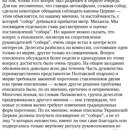
на том, чтобы этот вопрос был разрешен в первую очередь.
Для нас несомненно, что главари автокефалии, созывая собор,
сделали некоторые обещания соблюдать каноны Церкви —
этим объясняется, по нашему мнению, та настойчивость, с
которой “собор” добивался прибытия митр. Михаила. Мы
посвящаем отдельную главу рассмотрению и оценке
постановлений “собора”. Но заранее можно сказать, что
вопрос о епископате, несмотря на сопротивление
руководителей “собора”, очень скоро встал в центре всех
интересов. Делегаты разбились на комиссии, состоявшие одни
только из мирян, другие только из священников. Вопрос
епископата обсуждался более недели и единодушия по этому
вопросу достигнуть было очень трудно. На общем заседании
обозначились довольно ясно два течения. Часть духовенства
(преимущественно представители Полтавской епархии) и
мирян требовали законной хиротонии ставленников двумя
или тремя епископами — всякое другое решение проблемы
епископата было, по их мнению, еретично и неприемлемо.
Многочисленная, по словам Липковского, группа делегатов
придерживалась другого мнения — они утверждали, что
новые условия жизни требуют изменения традиционных
форм хиротонии. По их мнению, новые епископы Украинской
Церкви должны получить посвящение от “собора”, а не от
лиц “о которых неизвестно, имеют ли они сами благодать или
подвергались только мертвому ритуалу руковозложения во