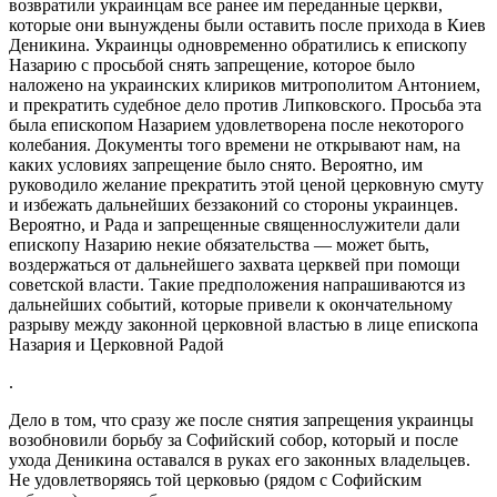
возвратили украинцам все ранее им переданные церкви,
которые они вынуждены были оставить после прихода в Киев
Деникина. Украинцы одновременно обратились к епископу
Назарию с просьбой снять запрещение, которое было
наложено на украинских клириков митрополитом Антонием,
и прекратить судебное дело против Липковского. Просьба эта
была епископом Назарием удовлетворена после некоторого
колебания. Документы того времени не открывают нам, на
каких условиях запрещение было снято. Вероятно, им
руководило желание прекратить этой ценой церковную смуту
и избежать дальнейших беззаконий со стороны украинцев.
Вероятно, и Рада и запрещенные священнослужители дали
епископу Назарию некие обязательства — может быть,
воздержаться от дальнейшего захвата церквей при помощи
советской власти. Такие предположения напрашиваются из
дальнейших событий, которые привели к окончательному
разрыву между законной церковной властью в лице епископа
Назария и Церковной Радой
.
Дело в том, что сразу же после снятия запрещения украинцы
возобновили борьбу за Софийский собор, который и после
ухода Деникина оставался в руках его законных владельцев.
Не удовлетворяясь той церковью (рядом с Софийским