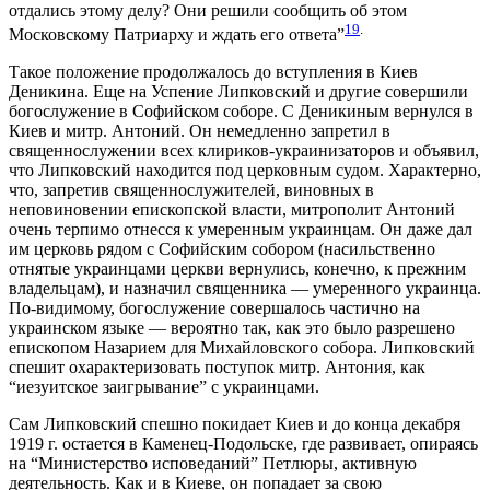
отдались этому делу? Они решили сообщить об этом
19
.
Московскому Патриарху и ждать его ответа”
Такое положение продолжалось до вступления в Киев
Деникина. Еще на Успение Липковский и другие совершили
богослужение в Софийском соборе. С Деникиным вернулся в
Киев и митр. Антоний. Он немедленно запретил в
священнослужении всех клириков-украинизаторов и объявил,
что Липковский находится под церковным судом. Характерно,
что, запретив священнослужителей, виновных в
неповиновении епископской власти, митрополит Антоний
очень терпимо отнесся к умеренным украинцам. Он даже дал
им церковь рядом с Софийским собором (насильственно
отнятые украинцами церкви вернулись, конечно, к прежним
владельцам), и назначил священника — умеренного украинца.
По-видимому, богослужение совершалось частично на
украинском языке — вероятно так, как это было разрешено
епископом Назарием для Михайловского собора. Липковский
спешит охарактеризовать поступок митр. Антония, как
“иезуитское заигрывание” с украинцами.
Сам Липковский спешно покидает Киев и до конца декабря
1919 г. остается в Каменец-Подольске, где развивает, опираясь
на “Министерство исповеданий” Петлюры, активную
деятельность. Как и в Киеве, он попадает за свою