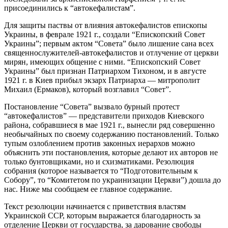
присоединились к “автокефалистам”.
Для защиты паствы от влияния автокефалистов епископы
Украины, в феврале 1921 г., создали “Епископский Совет
Украины”; первым актом “Совета” было лишение сана всех
священнослужителей-автокефалистов и отлучение от церкви
мирян, имеющих общение с ними. “Епископский Совет
Украины” был признан Патриархом Тихоном, и в августе
1921 г. в Киев прибыл экзарх Патриарха — митрополит
Михаил (Ермаков), который возглавил “Совет”.
Постановление “Совета” вызвало бурный протест
“автокефалистов” — представители приходов Киевского
района, собравшиеся в мае 1921 г., вынесли ряд совершенно
необычайных по своему содержанию постановлений. Только
тупым озлоблением против законных иерархов можно
объяснить эти постановления, которые делают их авторов не
только бунтовщиками, но и схизматиками. Резолюция
собрания (которое называется то “Подготовительным к
Собору”, то “Комитетом по украинизации Церкви”) дошла до
нас. Ниже мы сообщаем ее главное содержание.
Текст резолюции начинается с приветствия властям
Украинской ССР, которым выражается благодарность за
отделение Церкви от государства, за дарование свободы