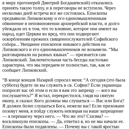
в миру протоиерей Дмитрий Богдашевский) отказались
принять такую толпу, и в переговоры не вступили. Через
несколько дней встреча все же состоялась. Епископы
предъявили Липковскому и его единомышленникам
обвинение в неповиновении архиерейской власти, и долго
убеждали их в том, что то влияние, которое они имеют на
народ, идет Церкви во вред, что они подвергают
оскорблениям прежних священнослужителей Софийского
собора... Увещание епископов никакого действия на
Липковского и его единомышленников не возымели. “Мы
разговаривали на разных языках” — признается сам
Липковский. Заключительная часть беседы настолько
характерна, что мы передаем ее полностью, так, как ее
сообщает Липковский.
“В конце концов Назарий спросил меня: “А сегодня (это была
суббота) будете ли вы служить в св. Софии? Если украинцы
попросят вас об этом и если я вам это запрещу — кого вы
послушаетесь?” Я встал, перекрестился, глядя на святую
икону, и сказал: Кого должны мы слушаться — Вас или Бога?
Я должен более слушаться Бога, нежели вас! Если прихожане
позовут меня, я пойду служить невзирая на ваше запрещение
— я перешагну через него. — Что же это? Схизма? —
воскликнули епископы. — Да, ответил я, но не мы начали ее.
Епископы были подавлены. — Почему вы с такой яростью