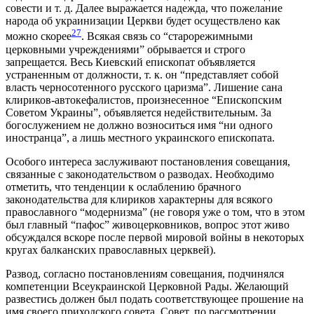
совести и т. д. Далее выражается надежда, что пожелание
народа об украинизации Церкви будет осуществлено как
27
можно скорее
. Всякая связь со “старорежимными
церковными учреждениями” обрывается и строго
запрещается. Весь Киевский епископат объявляется
устраненным от должности, т. к. он “представляет собой
власть черносотенного русского царизма”. Лишение сана
клириков-автокефалистов, произнесенное “Епископским
Советом Украины”, объявляется недействительным. За
богослужением не должно возноситься имя “ни одного
иностранца”, а лишь местного украинского епископата.
Особого интереса заслуживают постановления совещания,
связанные с законодательством о разводах. Необходимо
отметить, что тенденции к ослаблению брачного
законодательства для клириков характерны для всякого
православного “модернизма” (не говоря уже о том, что в этом
был главный “пафос” живоцерковников, вопрос этот живо
обсуждался вскоре после первой мировой войны в некоторых
кругах балканских православных церквей).
Развод, согласно постановлениям совещания, подчинялся
компетенции Всеукраинской Церковной Рады. Желающий
развестись должен был подать соответствующее прошение на
имя своего приходского совета. Совет, по рассмотрении