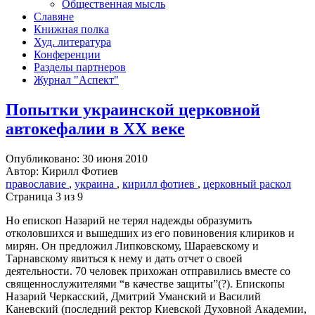
Общественная мысль
Славяне
Книжная полка
Худ. литература
Конференции
Разделы партнеров
Журнал "Аспект"
Попытки украинской церковной
автокефалии в XX веке
Опубликовано: 30 июня 2010
Автор: Кирилл Фотиев
православие
,
украина
,
кирилл фотиев
,
церковный раскол
Страница 3 из 9
Но епископ Назарий не терял надежды образумить
отколовшихся и вышедших из его повиновения клириков и
мирян. Он предложил Липковскому, Шараевскому и
Тарнавскому явиться к нему и дать отчет о своей
деятельности. 70 человек прихожан отправились вместе со
священнослужителями “в качестве защиты”(?). Епископы
Назарий Черкасский, Дмитрий Уманский и Василий
Каневский (последний ректор Киевской Духовной Академии,