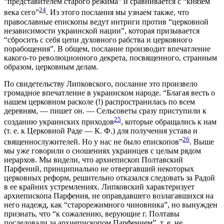
“представителем старого режима” и сравнивается с “князем
24
века сего”
. Из этого послания мы узнаем также, что
православные епископы ведут интриги против “церковной
независимости украинской нации”, которая призывается
“сбросить с себя цепи духовного рабства и церковного
порабощения”. В общем, послание производит впечатление
какого-то революционного декрета, посвященного, странным
образом, церковным делам.
По свидетельству Липковского, послание это произвело
громадное впечатление в украинском народе. “Благая весть о
нашем церковном расколе (!) распространилась по всем
деревням, — пишет он. — Сельсоветы сразу приступили к
25
созданию украинских приходов
, которые обращались к нам
(т. е. к Церковной Раде — К. Ф.) для получения устава и
26
священнослужителей. Но у нас не было епископов”
. Выше
мы уже говорили о сношениях украинцев с целым рядом
иерархов. Мы видели, что архиепископ Полтавский
Парфений, принципиально не отвергавший некоторых
церковных реформ, решительно отказался следовать за Радой
в ее крайних устремлениях. Липковский характеризует
архиепископа Парфения, не оправдавшего возлагавшихся на
него надежд, как “старорежимного чиновника”, но вынужден
признать, что “к сожалению, верующие г. Полтавы
последовали за архиепископом Парфением”, т. е. не