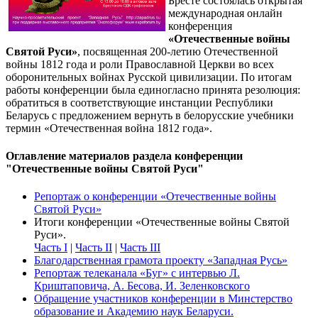
Бресте состоялась открытая
международная онлайн
конференция
«Отечественные войны
Святой Руси»
, посвященная 200-летию Отечественной
войны 1812 года и роли Православной Церкви во всех
оборонительных войнах Русской цивилизации. По итогам
работы конференции была единогласно принята резолюция:
обратиться в соответствующие инстанции Республики
Беларусь с предложением вернуть в белорусские учебники
термин «Отечественная война 1812 года».
Оглавление материалов раздела конференции
"Отечественные войны Святой Руси"
Репортаж о конференции «Отечественные войны
Святой Руси»
Итоги конференции «Отечественные войны Святой
Руси».
Часть I
|
Часть II
|
Часть III
Благодарственная грамота проекту «Западная Русь»
Репортаж телеканала «Буг» с интервью Л.
Криштаповича, А. Бесова, И. Зеленковского
Обращение участников конференции в Минстерство
образование и Академию наук Беларуси.