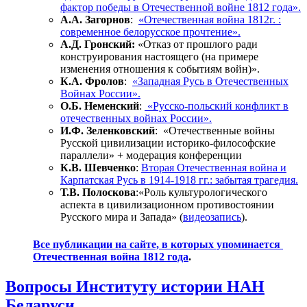
фактор победы в Отечественной войне 1812 года».
А.А. Загорнов
:
«Отечественная война 1812г. :
современное белорусское прочтение».
А.Д. Гронский:
«Отказ от прошлого ради
конструирования настоящего (на примере
изменения отношения к событиям войн)».
К.А. Фролов
:
«Западная Русь в Отечественных
Войнах России».
О.Б. Неменский
:
«Русско-польский конфликт в
отечественных войнах России».
И.Ф. Зеленковский
: «Отечественные войны
Русской цивилизации историко-философские
параллели» + модерация конференции
К.В. Шевченко
:
Вторая Отечественная война и
Карпатская Русь в 1914-1918 гг.: забытая трагедия.
Т.В. Полоскова
:«Роль культурологического
аспекта в цивилизационном противостоянии
Русского мира и Запада» (
видеозапись
).
Все публикации на сайте, в которых упоминается
Отечественная война 1812 года
.
Вопросы Институту истории НАН
Беларуси.