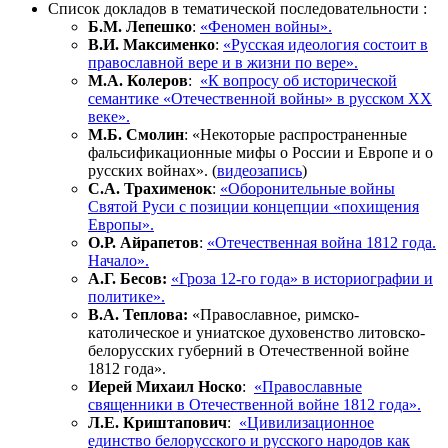
Список докладов в тематической последовательности :
Б.М. Лепешко
:
«Феномен войны».
В.И. Максименко
:
«Русская идеология состоит в
православной вере и в жизни по вере».
М.А. Колеров
:
«К вопросу об исторической
семантике «Отечественной войны» в русском ХХ
веке».
М.Б. Смолин
: «Некоторые распространенные
фальсификационные мифы о России и Европе и о
русских войнах». (
видеозапись
)
С.А. Трахименок
:
«Оборонительные войны
Святой Руси с позиции концепции «похищения
Европы».
О.Р. Айрапетов
:
«Отечественная война 1812 года.
Начало».
А.Г. Бесов:
«Гроза 12-го года» в историографии и
политике».
В.А. Теплова:
«Православное, римско-
католическое и униатское духовенство литовско-
белорусских губерний в Отечественной войне
1812 года».
Иерей Михаил Носко
:
«Православные
священники в Отечественной войне 1812 года».
Л.Е. Криштапович
:
«Цивилизационное
единство белорусского и русского народов как