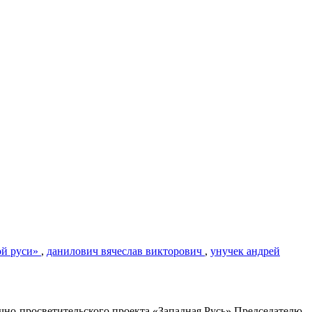
ой руси»
,
данилович вячеслав викторович
,
унучек андрей
чно-просветительского проекта «Западная Русь» Председателю