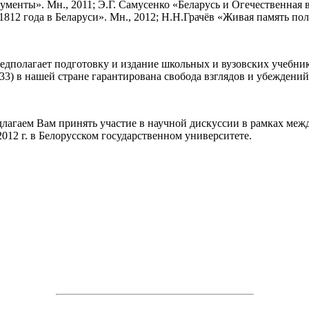
кументы». Мн., 2011; Э.Г. Самусенко «Беларусь и Огечественная 
12 года в Беларуси». Мн., 2012; Н.Н.Грачёв «Живая память поля
едполагает подготовку и издание школьных и вузовских учебник
 33) в нашей стране гарантирована свобода взглядов и убеждений
длагаем Вам принять участие в научной дискуссии в рамках ме
2012 г. в Белорусском государственном университете.