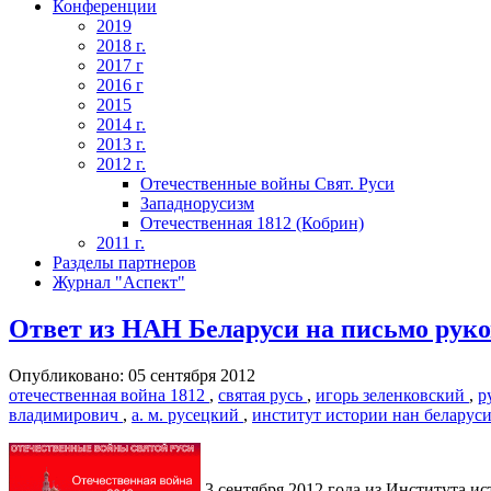
Конференции
2019
2018 г.
2017 г
2016 г
2015
2014 г.
2013 г.
2012 г.
Отечественные войны Свят. Руси
Западнорусизм
Отечественная 1812 (Кобрин)
2011 г.
Разделы партнеров
Журнал "Аспект"
Ответ из НАН Беларуси на письмо руко
Опубликовано: 05 сентября 2012
отечественная война 1812
,
святая русь
,
игорь зеленковский
,
р
владимирович
,
а. м. русецкий
,
институт истории нан беларус
3 сентября 2012 года из Института и