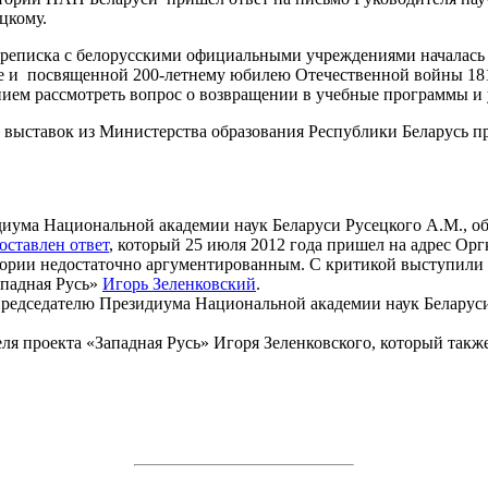
цкому.
переписка с белорусскими официальными учреждениями началас
сте и посвященной 200-летнему юбилею Отечественной войны 181
ием рассмотреть вопрос о возвращении в учебные программы и 
ых выставок из Министерства образования Республики Беларусь 
идиума Национальной академии наук Беларуси Русецкого A.M., 
оставлен ответ
, который 25 июля 2012 года пришел на адрес О
стории недостаточно аргументированным. С критикой выступили 
ападная Русь»
Игорь Зеленковский
.
редседателю Президиума Национальной академии наук Беларус
ля проекта «Западная Русь» Игоря Зеленковского, который так