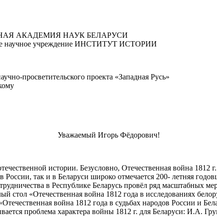
АЯ АКАДЕМИЯ НАУК БЕЛАРУСИ
ное научное учреждение ИНСТИТУТ ИСТОРИИ
аучно-просветительского проекта «Западная Русь»
кому
Уважаемый Игорь Фёдорович!
отечественной истории. Безусловно, Отечественная война 1812 г.
к в России, так и в Беларуси широко отмечается 200- летняя го
рудничества в Республике Беларусь провёл ряд масштабных мер
й стол «Отечественная война 1812 года в исследованиях белору
Отечественная война 1812 года в судьбах народов России и Бел
гивается проблема характера войны 1812 г. для Беларуси: И.А. Г