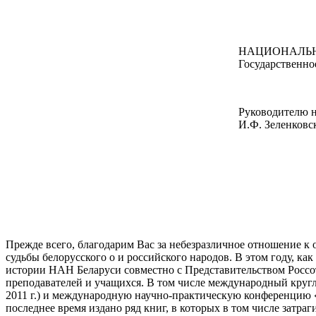
НАЦИОНАЛЬН
Государствен
Руководителю н
И.Ф. Зеленковс
Прежде всего, благодарим Вас за небезразличное отношение к 
судьбы белорусского о и российского народов. В этом году, ка
истории НАН Беларуси совместно с Представительством Россот
преподавателей и учащихся. В том числе международный круглы
2011 г.) и международную научно-практическую конференцию «
последнее время издано ряд книг, в которых в том числе затра