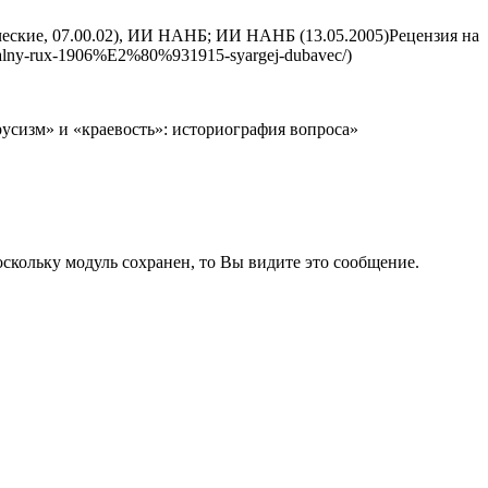
ические, 07.00.02), ИИ НАНБ; ИИ НАНБ (13.05.2005)Рецензия на
alny-rux-1906%E2%80%931915-syargej-dubavec/)
русизм» и «краевость»: историография вопроса»
кольку модуль сохранен, то Вы видите это сообщение.