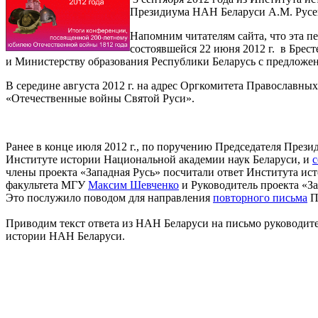
Президиума НАН Беларуси А.М. Русе
Напомним читателям сайта, что эта 
состоявшейся 22 июня 2012 г. в Бре
и Министерству образования Республики Беларусь с предложен
В середине августа 2012 г. на адрес Оргкомитета Православн
«Отечественные войны Святой Руси».
Ранее в конце июля 2012 г., по поручению Председателя През
Институте истории Национальной академии наук Беларуси, и
с
члены проекта «Западная Русь» посчитали ответ Института и
факультета МГУ
Максим Шевченко
и Руководитель проекта «З
Это послужило поводом для направления
повторного письма
П
Приводим текст ответа из НАН Беларуси на письмо руководите
истории НАН Беларуси.