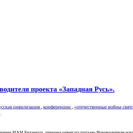
водителя проекта «Западная Русь».
усская цивилизация
,
конференции
,
«отечественные войны свят
и
стории НАН Беларуси пришел ответ на письмо Руководителя нау