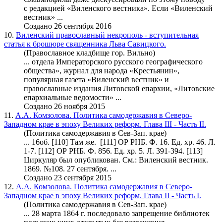
с редакцией «Виленского вестника». Если «
Виленский
вестник
» ...
Создано 26 сентября 2016
10.
Виленский православный некрополь - вступительная
статья к брошюре священника Льва Савицкого.
(Православное кладбище гор. Вильно)
... отдела Императорского русского географического
общества», журнал для народа «Крестьянин»,
популярная газета «
Виленский вестник
» и
православные издания Литовской епархии, «Литовские
епархиальные ведомости» ...
Создано 26 ноября 2015
11.
А.А. Комзолова. Политика самодержавия в Северо-
Западном крае в эпоху Великих реформ. Глава III - Часть II.
(Политика самодержавия в Сев-Зап. крае)
... 16об. [110] Там же. [111] ОР РНБ. Ф. 16. Ед. хр. 46. Л.
1-7. [112] ОР РНБ. Ф. 856. Ед. хр. 5. Л. 391-394. [113]
Циркуляр был опубликован. См.:
Виленский вестник
.
1869. №108. 27 сентября. ...
Создано 23 сентября 2015
12.
А.А. Комзолова. Политика самодержавия в Северо-
Западном крае в эпоху Великих реформ. Глава II - Часть I.
(Политика самодержавия в Сев-Зап. крае)
... 28 марта 1864 г. последовало запрещение библиотек