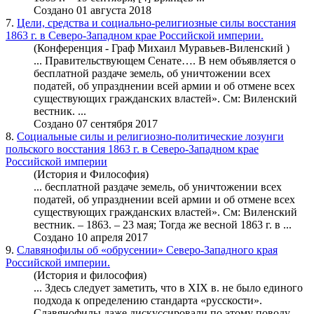
Создано 01 августа 2018
7.
Цели, средства и социально-религиозные силы восстания
1863 г. в Северо-Западном крае Российской империи.
(Конференция - Граф Михаил Муравьев-Виленский )
... Правительствующем Сенате…. В нем объявляется о
бесплатной раздаче земель, об уничтожении всех
податей, об упразднении всей армии и об отмене всех
существующих гражданских властей». См:
Виленский
вестник
. ...
Создано 07 сентября 2017
8.
Социальные силы и религиозно-политические лозунги
польского восстания 1863 г. в Северо-Западном крае
Российской империи
(История и Философия)
... бесплатной раздаче земель, об уничтожении всех
податей, об упразднении всей армии и об отмене всех
существующих гражданских властей». См:
Виленский
вестник
. – 1863. – 23 мая; Тогда же весной 1863 г. в ...
Создано 10 апреля 2017
9.
Славянофилы об «обрусении» Северо-Западного края
Российской империи.
(История и философия)
... Здесь следует заметить, что в XIX в. не было единого
подхода к определению стандарта «русскости».
Славянофилы даже дискуссировали по этому поводу