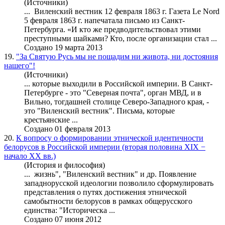
(Источники)
...
Виленский вестник
12 февраля 1863 г. Газета Le Nord
5 февраля 1863 г. напечатала письмо из Санкт-
Петербурга. «И кто же предводительствовал этими
преступными шайками? Кто, после организации стал ...
Создано 19 марта 2013
19.
"За Святую Русь мы не пощадим ни живота, ни достояния
нашего"!
(Источники)
... которые выходили в Российской империи. В Санкт-
Петербурге - это "Северная почта", орган МВД, и в
Вильно, тогдашней столице Северо-Западного края, -
это "
Виленский вестник
". Письма, которые
крестьянские ...
Создано 01 февраля 2013
20.
К вопросу о формировании этнической идентичности
белорусов в Российской империи (вторая половина XIX −
начало XX вв.)
(История и философия)
... жизнь", "
Виленский вестник
" и др. Появление
западнорусской идеологии позволило сформулировать
представления о путях достижения этнической
самобытности белорусов в рамках общерусского
единства: "Историческа ...
Создано 07 июня 2012