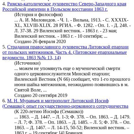
4.
Римско-католическое духовенство Северо-Западного края
Российской империи в Польском восстании 1863 г.
(История и философия)
... А. И. Миловидов. - Ч. 1. - Вильна, 1913. - С. XXXIX-
XL, XLVIII-XLIX. 28 РГИА. - Ф. 1282. - Оп. 1. - Д. 248. -
Л. 37-38. 29
Виленский вестник
. - 1863 г. - 23 мая;
Виленский вестник. - 1863 г. - 10 сентября; ...
Создано 26 февраля 2020
5.
Страдания православного духовенства Литовской епархии
от польских мятежников. Часть 4. (Литовские епархиальные
ведомости. 1863 №№ 13, 14)
(Источники)
... можем не упомянуть еще о мученической смерти
одного церковнослужителя Минской епархии;
Виленский Вестник
(N 66) сообщает, что 1-го прошлого
июня шайка мятежников, неожиданно появившись в м.
Святой Воле, ...
Создано 20 сентября 2019
6.
М. Н. Муравьев и митрополит Литовский Иосиф
(Семашко): опыт государственно-церковного сотрудничества
(К 220-летию Иосифа (Семашко))
... 1863. – Д. 1447. – Л. 1-3; Ф. 378. – Оп. 1863. – Д. 1479.
– Л. 7; Ф. 378. – Оп. 1863. – Д. 1485. – Л. 5; Ф. 378. – Оп.
1863. – Д. 1467. – Л. 14-15, 50-52;
Виленский вестник
. –
1863 г. – 19 сентября; [4] Брянцев ...