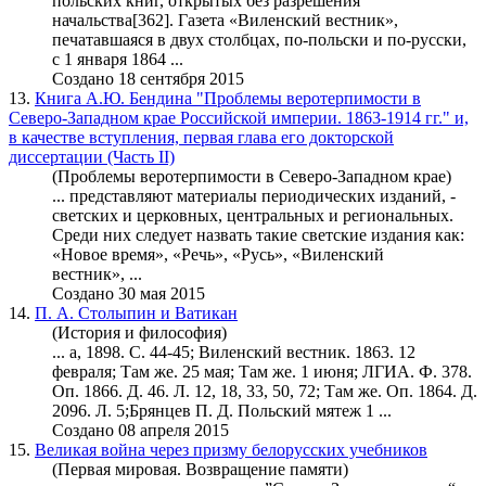
польских книг, открытых без разрешения
начальства[362]. Газета «
Виленский вестник
»,
печатавшаяся в двух столбцах, по-польски и по-русски,
с 1 января 1864 ...
Создано 18 сентября 2015
13.
Книга А.Ю. Бендина "Проблемы веротерпимости в
Северо-Западном крае Российской империи. 1863-1914 гг." и,
в качестве вступления, первая глава его докторской
диссертации (Чаcть II)
(Проблемы веротерпимости в Северо-Западном крае)
... представляют материалы периодических изданий, -
светских и церковных, центральных и региональных.
Среди них следует назвать такие светские издания как:
«Новое время», «Речь», «Русь», «
Виленский
вестник
», ...
Создано 30 мая 2015
14.
П. А. Столыпин и Ватикан
(История и философия)
... а, 1898. С. 44-45;
Виленский вестник
. 1863. 12
февраля; Там же. 25 мая; Там же. 1 июня; ЛГИА. Ф. 378.
Оп. 1866. Д. 46. Л. 12, 18, 33, 50, 72; Там же. Оп. 1864. Д.
2096. Л. 5;Брянцев П. Д. Польский мятеж 1 ...
Создано 08 апреля 2015
15.
Великая война через призму белорусских учебников
(Первая мировая. Возвращение памяти)