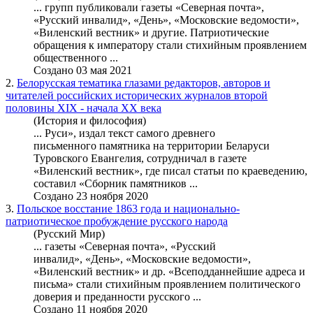
... групп публиковали газеты «Северная почта»,
«Русский инвалид», «День», «Московские ведомости»,
«
Виленский вестник
» и другие. Патриотические
обращения к императору стали стихийным проявлением
общественного ...
Создано 03 мая 2021
2.
Белорусская тематика глазами редакторов, авторов и
читателей российских исторических журналов второй
половины XIX - начала XX века
(История и философия)
... Руси», издал текст самого древнего
письменного памятника на территории Беларуси
Туровского Евангелия, сотрудничал в газете
«
Виленский вестник
», где писал статьи по краеведению,
составил «Сборник памятников ...
Создано 23 ноября 2020
3.
Польское восстание 1863 года и национально-
патриотическое пробуждение русского народа
(Русский Мир)
... газеты «Северная почта», «Русский
инвалид», «День», «Московские ведомости»,
«
Виленский вестник
» и др. «Всеподданнейшие адреса и
письма» стали стихийным проявлением политического
доверия и преданности русского ...
Создано 11 ноября 2020