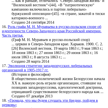
... как и раньше, отличались ”Северо-Западная жизнь“ и
”
Виленский вестник
“»[44]. «В ”патриотическую“
кампанию включились и партии либерально-
буржуазной оппозиции»[45]. «в стране, зажатой в тиски
каторжно-военного ...
Создано 24 сентября 2014
16.
Роль графа М. Н. Муравьева в русско-польском споре об
идентичности Северо-Западного края Российской империи.
Часть третья.
(Граф М. Н. Муравьев и русско-польский спор)
... церкви в Северо-Западном крае. Харьков. 1900. С. 2.
[26]
Виленский вестник
. 19 марта 1863 г.; 9 мая 1863 г.;
18 июня 1863 г.; 27 июня 1863 г.; 29 июня 1863 г.; 16
июля 1863 г.; 8 августа 1863 г.; ...
Создано 28 марта 2014
17.
Эволюция стратегии западнорусских либеральных
организаций в 1905-1917 гг.
(История и философия)
В общественно-политической жизни Белоруссии начала
ХХ в. важную роль играли организации, стоявшие на
позициях западноруссизма, идеологической доктрины,
отрицавшей существование белорусского народа как ...
Создано 07 декабря 2013
18.
«Громада, что мы будем слушать эти бредни, пойдем в
церковь»