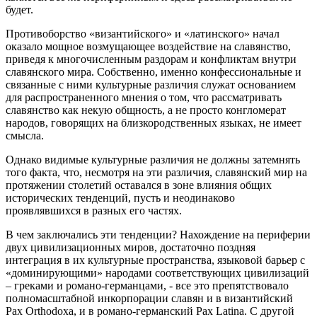
будет.
Противоборство «византийского» и «латинского» начал
оказало мощное возмущающее воздействие на славянство,
приведя к многочисленным раздорам и конфликтам внутри
славянского мира. Собственно, именно конфессиональные и
связанные с ними культурные различия служат основанием
для распространенного мнения о том, что рассматривать
славянство как некую общность, а не просто конгломерат
народов, говорящих на близкородственных языках, не имеет
смысла.
Однако видимые культурные различия не должны затемнять
того факта, что, несмотря на эти различия, славянский мир на
протяжении столетий оставался в зоне влияния общих
исторических тенденций, пусть и неодинаково
проявлявшихся в разных его частях.
В чем заключались эти тенденции? Нахождение на периферии
двух цивилизационных миров, достаточно поздняя
интеграция в их культурные пространства, языковой барьер с
«доминирующими» народами соответствующих цивилизаций
– греками и романо-германцами, - все это препятствовало
полномасштабной инкорпорации славян и в византийский
Pax Orthodoxa, и в романо-германский Pax Latina. C другой