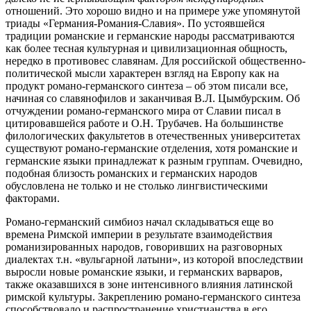
отношений. Это хорошо видно и на примере уже упомянутой
триады «Германия-Романия-Славия». По устоявшейся
традиции романские и германские народы рассматриваются
как более тесная культурная и цивилизационная общность,
нередко в противовес славянам. Для российской общественно-
политической мысли характерен взгляд на Европу как на
продукт романо-германского синтеза – об этом писали все,
начиная со славянофилов и заканчивая В.Л. Цымбурским. Об
отчуждении романо-германского мира от Славии писал в
цитировавшейся работе и О.Н. Трубачев. На большинстве
филологических факультетов в отечественных университетах
существуют романо-германские отделения, хотя романские и
германские языки принадлежат к разным группам. Очевидно,
подобная близость романских и германских народов
обусловлена не только и не столько лингвистическими
факторами.
Романо-германский симбиоз начал складываться еще во
времена Римской империи в результате взаимодействия
романизированных народов, говоривших на разговорных
диалектах т.н. «вульгарной латыни», из которой впоследствии
выросли новые романские языки, и германских варваров,
также оказавшихся в зоне интенсивного влияния латинской
римской культуры. Закреплению романо-германского синтеза
способствовало и распространение христианства в его