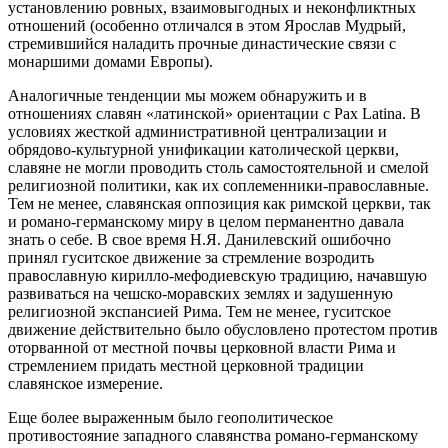
установлению ровных, взаимовыгодных и неконфликтных
отношений (особенно отличался в этом Ярослав Мудрый,
стремившийся наладить прочные династические связи с
монаршими домами Европы).
Аналогичные тенденции мы можем обнаружить и в
отношениях славян «латинской» ориентации с Pax Latina. В
условиях жесткой административной централизации и
обрядово-культурной унификации католической церкви,
славяне не могли проводить столь самостоятельной и смелой
религиозной политики, как их соплеменники-православные.
Тем не менее, славянская оппозиция как римской церкви, так
и романо-германскому миру в целом перманентно давала
знать о себе. В свое время Н.Я. Данилевский ошибочно
принял гуситское движение за стремление возродить
православную кирилло-мефодиевскую традицию, начавшую
развиваться на чешско-моравских землях и задушенную
религиозной экспансией Рима. Тем не менее, гуситское
движение действительно было обусловлено протестом против
оторванной от местной почвы церковной власти Рима и
стремлением придать местной церковной традиции
славянское измерение.
Еще более выраженным было геополитическое
противостояние западного славянства романо-германскому