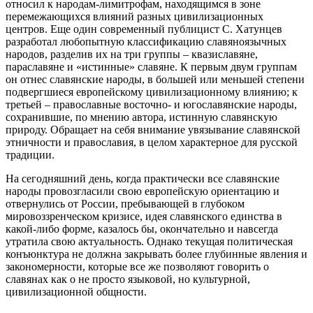
относил к народам-лимитрофам, находящимся в зоне
перемежающихся влияний разных цивилизационных
центров. Еще один современный публицист С. Хатунцев
разработал любопытную классификацию славяноязычных
народов, разделив их на три группы – квазиславяне,
параславяне и «истинные» славяне. К первым двум группам
он отнес славянские народы, в большей или меньшей степени
подвергшиеся европейскому цивилизационному влиянию; к
третьей – православные восточно- и югославянские народы,
сохранившие, по мнению автора, истинную славянскую
природу. Обращает на себя внимание увязывание славянской
этничности и православия, в целом характерное для русской
традиции.
На сегодняшний день, когда практически все славянские
народы провозгласили свою европейскую ориентацию и
отвернулись от России, пребывающей в глубоком
мировоззренческом кризисе, идея славянского единства в
какой-либо форме, казалось бы, окончательно и навсегда
утратила свою актуальность. Однако текущая политическая
конъюнктура не должна закрывать более глубинные явления и
закономерности, которые все же позволяют говорить о
славянах как о не просто языковой, но культурной,
цивилизационной общности.