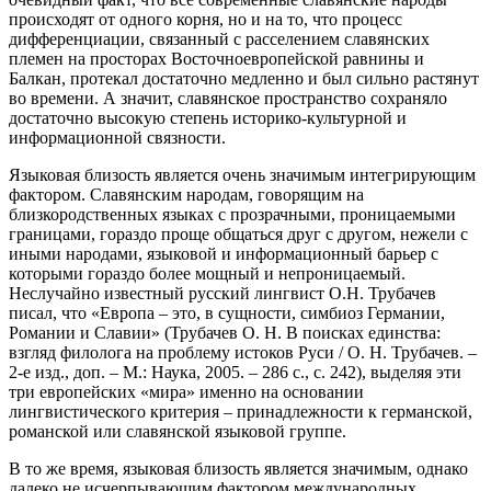
происходят от одного корня, но и на то, что процесс
дифференциации, связанный с расселением славянских
племен на просторах Восточноевропейской равнины и
Балкан, протекал достаточно медленно и был сильно растянут
во времени. А значит, славянское пространство сохраняло
достаточно высокую степень историко-культурной и
информационной связности.
Языковая близость является очень значимым интегрирующим
фактором. Славянским народам, говорящим на
близкородственных языках с прозрачными, проницаемыми
границами, гораздо проще общаться друг с другом, нежели с
иными народами, языковой и информационный барьер с
которыми гораздо более мощный и непроницаемый.
Неслучайно известный русский лингвист О.Н. Трубачев
писал, что «Европа – это, в сущности, симбиоз Германии,
Романии и Славии» (Трубачев О. Н. В поисках единства:
взгляд филолога на проблему истоков Руси / О. Н. Трубачев. –
2-е изд., доп. – М.: Наука, 2005. – 286 с., с. 242), выделяя эти
три европейских «мира» именно на основании
лингвистического критерия – принадлежности к германской,
романской или славянской языковой группе.
В то же время, языковая близость является значимым, однако
далеко не исчерпывающим фактором международных