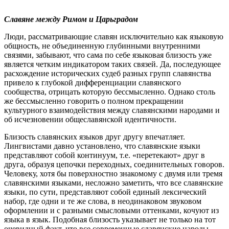
Славяне между Римом и Царьградом
Люди, рассматривающие славян исключительно как языковую
общность, не объединенную глубинными внутренними
связями, забывают, что сама по себе языковая близость уже
является четким индикатором таких связей. Да, последующее
расхождение исторических судеб разных групп славянства
привело к глубокой дифференциации славянского
сообщества, отрицать которую бессмысленно. Однако столь
же бессмысленно говорить о полном прекращении
культурного взаимодействия между славянскими народами и
об исчезновении общеславянской идентичности.
Близость славянских языков друг другу впечатляет.
Лингвистами давно установлено, что славянские языки
представляют собой континуум, т.е. «перетекают» друг в
друга, образуя цепочки переходных, соединительных говоров.
Человеку, хотя бы поверхностно знакомому с двумя или тремя
славянскими языками, несложно заметить, что все славянские
языки, по сути, представляют собой единый лексический
набор, где одни и те же слова, в неодинаковом звуковом
оформлении и с разными смысловыми оттенками, кочуют из
языка в язык. Подобная близость указывает не только на тот
очевидный факт, что все современные славянские народы