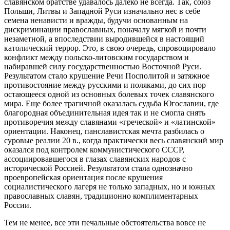
славянском братстве удавалось далеко не всегда. Так, союз
Польши, Литвы и Западной Руси изначально нес в себе
семена ненависти и вражды, будучи основанным на
дискриминации православных, поначалу мягкой и почти
незаметной, а впоследствии выродившейся в настоящий
католический террор. Это, в свою очередь, спровоцировало
конфликт между польско-литовским государством и
набиравшей силу государственностью Восточной Руси.
Результатом стало крушение Речи Посполитой и затяжное
противостояние между русскими и поляками, до сих пор
остающееся одной из основных болевых точек славянского
мира. Еще более трагичной оказалась судьба Югославии, где
благородная объединительная идея так и не смогла снять
противоречия между славянами «греческой» и «латинской»
ориентации. Наконец, панславистская мечта разбилась о
суровые реалии 20 в., когда практически весь славянский мир
оказался под контролем коммунистического СССР,
ассоциировавшегося в глазах славянских народов с
исторической Россией. Результатом стала однозначно
проевропейская ориентация после крушения
социалистического лагеря не только западных, но и южных
православных славян, традиционно комплиментарных
России.
Тем не менее, все эти печальные обстоятельства вовсе не