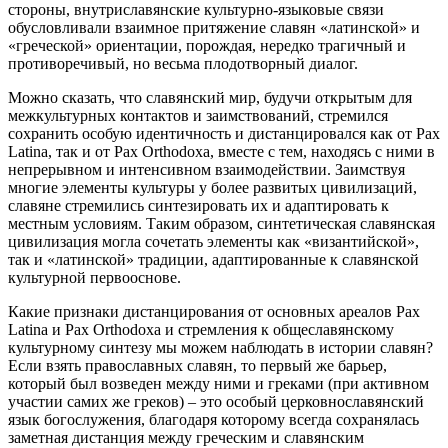
стороны, внутриславянские культурно-языковые связи
обусловливали взаимное притяжение славян «латинской» и
«греческой» ориентации, порождая, нередко трагичный и
противоречивый, но весьма плодотворный диалог.
Можно сказать, что славянский мир, будучи открытым для
межкультурных контактов и заимствований, стремился
сохранить особую идентичность и дистанцировался как от Pax
Latina, так и от Pax Orthodoxa, вместе с тем, находясь с ними в
непрерывном и интенсивном взаимодействии. Заимствуя
многие элементы культуры у более развитых цивилизаций,
славяне стремились синтезировать их и адаптировать к
местным условиям. Таким образом, синтетическая славянская
цивилизация могла сочетать элементы как «византийской»,
так и «латинской» традиции, адаптированные к славянской
культурной первооснове.
Какие признаки дистанцирования от основных ареалов Pax
Latina и Pax Orthodoxa и стремления к общеславянскому
культурному синтезу мы можем наблюдать в истории славян?
Если взять православных славян, то первый же барьер,
который был возведен между ними и греками (при активном
участии самих же греков) – это особый церковнославянский
язык богослужения, благодаря которому всегда сохранялась
заметная дистанция между греческим и славянским