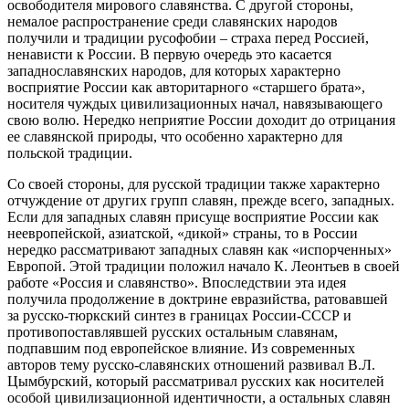
освободителя мирового славянства. С другой стороны,
немалое распространение среди славянских народов
получили и традиции русофобии – страха перед Россией,
ненависти к России. В первую очередь это касается
западнославянских народов, для которых характерно
восприятие России как авторитарного «старшего брата»,
носителя чуждых цивилизационных начал, навязывающего
свою волю. Нередко неприятие России доходит до отрицания
ее славянской природы, что особенно характерно для
польской традиции.
Со своей стороны, для русской традиции также характерно
отчуждение от других групп славян, прежде всего, западных.
Если для западных славян присуще восприятие России как
неевропейской, азиатской, «дикой» страны, то в России
нередко рассматривают западных славян как «испорченных»
Европой. Этой традиции положил начало К. Леонтьев в своей
работе «Россия и славянство». Впоследствии эта идея
получила продолжение в доктрине евразийства, ратовавшей
за русско-тюркский синтез в границах России-СССР и
противопоставлявшей русских остальным славянам,
подпавшим под европейское влияние. Из современных
авторов тему русско-славянских отношений развивал В.Л.
Цымбурский, который рассматривал русских как носителей
особой цивилизационной идентичности, а остальных славян