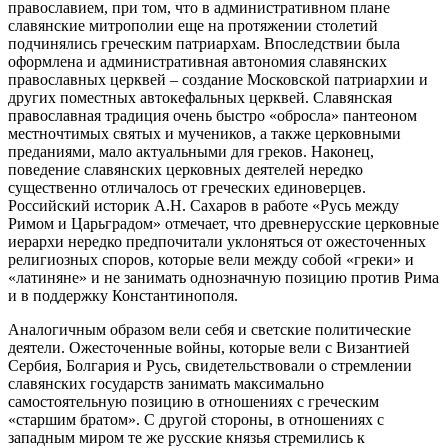
православием, при том, что в административном плане
славянские митрополии еще на протяжении столетий
подчинялись греческим патриархам. Впоследствии была
оформлена и административная автономия славянских
православных церквей – создание Московской патриархии и
других поместных автокефальных церквей. Славянская
православная традиция очень быстро «обросла» пантеоном
местночтимых святых и мучеников, а также церковными
преданиями, мало актуальными для греков. Наконец,
поведение славянских церковных деятелей нередко
существенно отличалось от греческих единоверцев.
Российский историк А.Н. Сахаров в работе «Русь между
Римом и Царьградом» отмечает, что древнерусские церковные
иерархи нередко предпочитали уклоняться от ожесточенных
религиозных споров, которые вели между собой «греки» и
«латиняне» и не занимать однозначную позицию против Рима
и в поддержку Константинополя.
Аналогичным образом вели себя и светские политические
деятели. Ожесточенные войны, которые вели с Византией
Сербия, Болгария и Русь, свидетельствовали о стремлении
славянских государств занимать максимально
самостоятельную позицию в отношениях с греческим
«старшим братом». С другой стороны, в отношениях с
западным миром те же русские князья стремились к