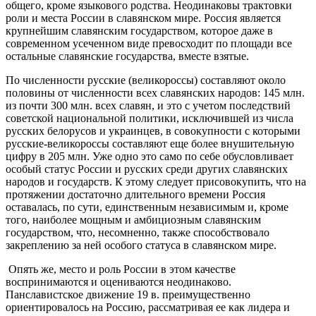
общего, кроме языкового родства. Неодинаковы трактовки
роли и места России в славянском мире. Россия является
крупнейшим славянским государством, которое даже в
современном усеченном виде превосходит по площади все
остальные славянские государства, вместе взятые.
По численности русские (великороссы) составляют около
половины от численности всех славянских народов: 145 млн.
из почти 300 млн. всех славян, и это с учетом последствий
советской национальной политики, исключившей из числа
русских белорусов и украинцев, в совокупности с которыми
русские-великороссы составляют еще более внушительную
цифру в 205 млн. Уже одно это само по себе обусловливает
особый статус России и русских среди других славянских
народов и государств. К этому следует присовокупить, что на
протяжении достаточно длительного времени Россия
оставалась, по сути, единственным независимым и, кроме
того, наиболее мощным и амбициозным славянским
государством, что, несомненно, также способствовало
закреплению за ней особого статуса в славянском мире.
Опять же, место и роль России в этом качестве
воспринимаются и оцениваются неодинаково.
Панславистское движение 19 в. преимущественно
ориентировалось на Россию, рассматривая ее как лидера и