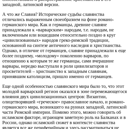
западной, латинской версии.
А что же Славия? Исторические судьбы славянства
отличались выраженным своеобразием на фоне романо-
германского мира. Как и германцы, древние славяне
принадлежали к «варварским» народам, т.е. народам, не
включенным или вошедшим относительно поздно в круг
«цивилизованных» народов греко-римской традиции,
основанной на синтезе античного наследия и христианства.
Однако, в отличие от германцев, славяне принадлежали к еще
более позднему, «молодому» поколению варваров, по
отношению к которым те же германцы, сами вчерашние
варвары, нередко выступали в роли цивилизаторов и
просветителей – христианство к западным славянам,
принявшим католицизм, пришло именно от германцев.
Еще одной особенностью славянского мира было то, что этот
молодой варварский регион оказался в зоне перемежающегося
влияния двух цивилизационных центров: Византии,
олицетворявшей «греческое» православное начало, и романо-
германского мира, возникшего на руинах западной, латинской
части Римской империи. Помимо этого, можно говорить об
исламском факторе, играющем заметную роль на Балканах и в
России, однако исламский сюжет в контексте славянства
является все же периферийным и здесь рассматриваться не