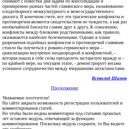
снимают с повестки дня задачи по консолидации и
примирению разных частей славянского мира, налаживанию
плодотворного межкультурного и межгосударственного
диалога. В конечном счете, все эти трагические конфликты и
противоречия являются свидетельством не чуждости, а как раз
необычайной близости славян друг к другу. К сожалению,
конфликты между близкими родственниками, как правило,
оказываются наиболее болезненными. Однако в плане
разрешения подобных конфликтов и противоречий славянам
стоило бы поучиться у романо-германского мира –
цивилизации внутренне неоднородной и конфликтной, -
которая нашла в себе силы преодолеть застарелую вражду и –
по крайней мере, на текущем этапе, - демонстрирует весьма
успешное сотрудничество между вчерашними антагонистами.
Всеволод Шимов
Продолжение
Уважаемые посетители!
На сайте закрыта возможность регистрации пользователей и
комментирования статей.
Но чтобы были видны комментарии под статьями прошлых
лет оставлен модуль, отвечающий за функцию
комментирования. Поскольку модуль сохранен, то Вы видите
это сообщение.