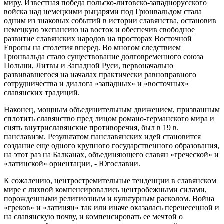
миру. Известная победа польско-литовско-западнорусского
войска над немецкими рыцарями под Грюнвальдом стала
одним из знаковых событий в истории славянства, остановив
немецкую экспансию на восток и обеспечив свободное
развитие славянских народов на просторах Восточной
Европы на столетия вперед. Во многом следствием
Грюнвальда стало существование долговременного союза
Польши, Литвы и Западной Руси, первоначально
развивавшегося на началах практически равноправного
сотрудничества и диалога «западных» и «восточных»
славянских традиций.
Наконец, мощным объединительным движением, призванным
сплотить славянство пред лицом романо-германского мира и
снять внутриславянские противоречия, был в 19 в.
панславизм. Результатом панславянских идей становится
создание еще одного крупного государственного образования,
на этот раз на Балканах, объединяющего славян «греческой» и
«латинской» ориентации, - Югославии.
К сожалению, центростремительные тенденции в славянском
мире с лихвой компенсировались центробежными силами,
порожденными религиозным и культурным расколом. Война
«греков» и «латинян» так или иначе оказалась перенесенной и
на славянскую почву, и компенсировать ее мечтой о