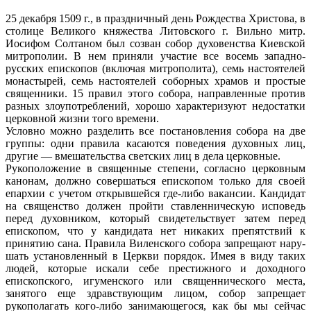
25 декабря 1509 г., в праздничный день Рождества Христова, в
столице Великого кня­жества Литовского г. Вильно митр.
Иосифом Солтаном был созван собор духовенства Киевской
митрополии. В нем приняли учас­тие все восемь западно-
русских епископов (включая митрополита), семь настоятелей
монастырей, семь настоятелей соборных хра­мов и простые
священники. 15 правил этого собора, направленные против
разных злоупотреблений, хорошо характеризуют недо­статки
церковной жизни того времени.
Условно можно разделить все постанов­ления собора на две
группы: одни правила касаются поведения духовных лиц,
другие — вмешательства светских лиц в дела цер­ковные.
Рукоположение в священные степени, согласно церковным
канонам, должно со­вершаться епископом только для своей
епархии с учетом открывшейся где-либо вакансии. Кандидат
на священство должен пройти ставленническую исповедь
перед духовником, который свидетельствует за­тем перед
епископом, что у кандидата нет никаких препятствий к
принятию сана. Пра­вила Виленского собора запрещают нару­
шать установленный в Церкви порядок. Имея в виду таких
людей, которые искали себе престижного и доходного
епископско­го, игуменского или священнического мес­та,
занятого еще здравствующим лицом, собор запрещает
рукополагать кого-либо занимающегося, как бы мы сейчас