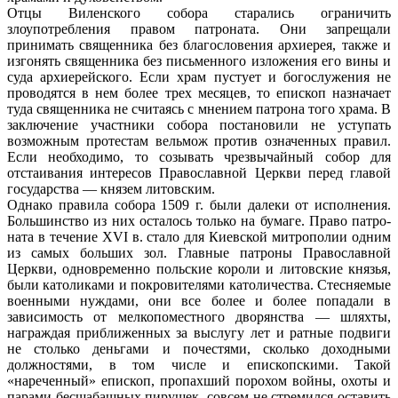
Отцы Виленского собора старались ог­раничить
злоупотребления правом патро­ната. Они запрещали
принимать священ­ника без благословения архиерея, также и
изгонять священника без письменного изложения его вины и
суда архиерейско­го. Если храм пустует и богослужения не
проводятся в нем более трех месяцев, то епископ назначает
туда священника не счи­таясь с мнением патрона того храма. В
заключение участники собора постанови­ли не уступать
возможным протестам вельмож против означенных правил.
Если необходимо, то созывать чрезвычайный со­бор для
отстаивания интересов Православ­ной Церкви перед главой
государства — князем литовским.
Однако правила собора 1509 г. были далеки от исполнения.
Большинство из них осталось только на бумаге. Право патро­
ната в течение XVI в. стало для Киевской митрополии одним
из самых больших зол. Главные патроны Православной
Церкви, од­новременно польские короли и литовские князья,
были католиками и покровителями католичества. Стесняемые
военными нуж­дами, они все более и более попадали в
зависимость от мелкопоместного дворян­ства — шляхты,
награждая приближенных за выслугу лет и ратные подвиги
не столько деньгами и почестями, сколько доходными
должностями, в том числе и епископскими. Такой
«нареченный» епископ, пропахший порохом войны, охоты и
парами бесшабаш­ных пирушек, совсем не стремился оста­вить