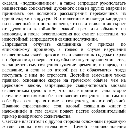
сказа­ли, «подсиживанием», а также запрещает рукополагать
неизвестных соискателей ду­ховного сана из других епархий и
прини­мать без должного рассмотрения перебеж­чиков из
одной епархии в другую. В отно­шении к исповеди кандидата
на священный сан постановлено, что если ставленник скроет
от духовника какой-либо тяжкий грех или обманет на
исповеди, а после рукопо­ложения все станет известным, то
недостойный запрещается в священнослужении.
Запрещается отлучать священника от при­хода по
епископскому произволу, а только в случае нарушения
священником своей при­сяги: если священник содержит храм
в небрежении, совершает службы не по уставу или упивается,
то запретить ему священнослужение временно, в надежде на
рас­каяние, а если и во второй раз не образу­мится, тогда
поступать с ним по строгости. Достойно замечания также
правило, осно­ванное скорее на греческом обычае, чем на
церковном законе, запрещающее свя­щенствовать вдовым
священникам (дело в том, что после принятия сана вто­рое
вен­чание невозможно без оставления священства: не сам по
себе брак есть препятствие к священству, но второбрачие).
Правило справедливое, если вдовый священник живет с
наложни­цей и тем самым подает пастве соблазни­тельный
пример внебрачного сожительства.
Светские властители с другой стороны осложняли церковную
жизнь своим вмешательством. Точкой соприкосновения