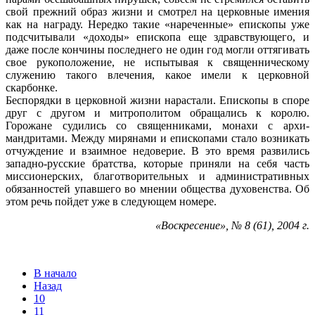
свой прежний образ жизни и смотрел на церковные имения
как на награду. Не­редко такие «нареченные» епископы уже
под­считывали «доходы» епископа еще здрав­ствующего, и
даже после кончины послед­него не один год могли оттягивать
свое ру­коположение, не испытывая к священничес­кому
служению такого влечения, какое имели к церковной
скарбонке.
Беспорядки в церковной жизни нараста­ли. Епископы в споре
друг с другом и мит­рополитом обращались к королю.
Горожане судились со священниками, монахи с архи­
мандритами. Между мирянами и епископа­ми стало возникать
отчуждение и взаимное недоверие. В это время развились
запад­но-русские братства, которые приняли на себя часть
миссионерских, благотворитель­ных и административных
обязанностей упав­шего во мнении общества духовенства. Об
этом речь пойдет уже в следующем номере.
«Воскресение», № 8 (61), 2004 г.
В начало
Назад
10
11