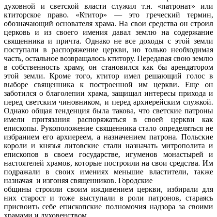
духов­ной и светской власти служил т.н. «патро­нат» или
ктиторское право. «Ктитор» — это греческий термин,
обозначающий основа­теля храма. На свои средства он строил
церковь и из своего имения давал землю на содержание
священника и причта. Од­нако не все доходы с этой земли
поступали в распоряжение церкви, но только необхо­димая
часть, остальное возвращалось кти­тору. Передавая свою землю
в собствен­ность храму, он становился как бы аренда­тором
этой земли. Кроме того, ктитор имел решающий голос в
выборе священника к построенной им церкви. Еще он
заботился о благолепии храма, защищал интересы прихода и
перед светским чиновником, и перед архиерейским служкой.
Однако об­щая тенденция была такова, что светские патроны
имели притязания распоряжаться в своей церкви как
епископы. Рукоположе­ние священника стало определяться не
из­бранием его архиереем, а назначением пат­рона. Польские
короли и князья литовские стали назначать митрополита и
епископов в своем государстве, игуменов монасты­рей и
настоятелей храмов, которые пост­роили на свои средства. Им
подражали в своих имениях меньшие властители, также
назначая и изгоняя священников. Городские
общины строили своим иждиве­нием церкви, избирали для
них старост и тоже выступали в роли патронов, стараясь
присвоить себе епископские полномочия надзора за своими
храмами и духовен­ством.