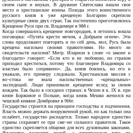
своем сыне и внуках. В дружине Святослава нашли свое
место и христианские воины. Походы этого воинственного
русского князя в уже крещеную Болгарию скрепили
культурные связи двух стран. Так постепенно приготовлялось
Крещение Руси при св. Владимире в 988 г.
Когда совершалось крещение новгородцев, в летопись вошла
поговорка: «Путята крести мечом, а Добрыня огнем». Эти
слова продолжают повторять и по сей день, мол, Русь была
крещена насильно своими правителями. Но много ли
свидетельств насилия? Митр. Иларион в слове «о законе и
благодати» говорит: «Если кто и не любовию, но страхом
приходил креститься, потому что благоверие Владимира со
властью было сопряжено». Да, князя боялись, но его и
уважали, его примеру следовали. Христианская миссия с
во¬стока не знала насильственных «крещальных»
экспедиций. Люди принимали крещение вслед за своим
вождем. Так было в соседних странах: в Чехии в к. IX в. при
князе Борживое и Польше, когда князь Мешко женился на
чешской княжне Домбровке в 966г.
Государство строится на принципе господства и подчинения.
Власть можно держать вооруженной рукой, но как только она
ослабеет, государство распадется. Только народное единство
страны сохраняет ее при сме¬не сильного правителя. Такое
единство скрепляется общими для всех духовными законами.
Язычество разделяет людей, а христианская вера их