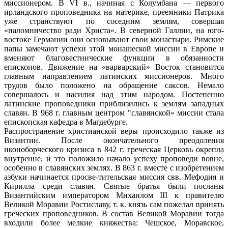
миссионером. В VI в., начиная с Колумбана — первого
ирландского проповедника на материке, преемники Патрика
уже странствуют по соседним землям, совершая
«паломничество ради Христа». В северной Галлии, на юго-
востоке Германии они основывают свои монастыри. Римские
папы замечают успехи этой монашеской миссии в Европе и
вменяют благовестнические функции в обязанности
епископов. Движение на «варварский» Восток становится
главным направлением латинских миссионеров. Много
трудов было положено на обращение саксов. Немало
совершалось и насилия над этим народом. Постепенно
латинские проповедники приблизились к землям западных
славян. В 968 г. главным центром "славянской» миссии стала
епископская кафедра в Магдебурге.
Распространение христианской веры происходило также из
Византии. После окончательного преодоления
иконоборческого кризиса в 842 г. греческая Церковь окрепла
внутренне, и это положило начало успеху проповеди вовне,
особенно в славянских землях. В 863 г. вместе с изобретением
азбуки начинается просве-тительская миссия свв. Мефодия и
Кирилла среди славян. Святые братья были посланы
Византийским императором Михаилом III к правителю
Великой Моравии Ростиславу, т. к. князь сам пожелал принять
греческих проповедников. В состав Великой Моравии тогда
входили более мелкие княжества: Чешское, Моравское,