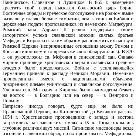
Паннонское, Словацкое и Лужицкое. В 865 г. намерение
крестить свой народ высказал болгарский царь Борис.
Восточные обряды и греческое богослужение на родном языке
вызвали у славян больше симпатии, чем латинская Библия и
церков-ные подати проповедников из немецкого Магдебурга.
Римский папа Адриан II решил поддержать своим
авторитетом успехи славянской миссии святых братьев
Мефодия и Кирилла и таким образом расположить их паству к
Римской Церкви (неприязненные отношения между Римом и
Константинополем в то время уже явно обнаружились). В 870
г. он рукоположил св. Мефодия в епископский сан. Однако
мирной проповеди христианской веры в славянской среде не
суждено было продолжаться. Войны с усиливающейся
Германией привели к распаду Великой Моравии. Немецкие
проповедники вместе с национальными обычаями
покоренных племен уничтожали и славянское богослужение.
Ученики свв. Мефодия и Кирилла были вынуждены бежать
на восток — в Болгарию или на север — в Венгрию и
Польшу.
Напрасно иногда говорят, будто еще не было ни
Православной Церкви, ни Католической до Великого раскола
1054 г. Христианские проповедники с запада и востока
встретились на славянских землях в IX в. Тогда открылись
глубокие различия двух миссий. Латинские миссионеры везде
изгоняли славянский обряд, по их проискам св. Мефодий был