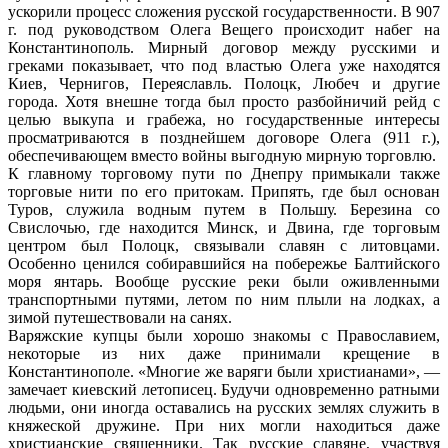
ускорили процесс сложения русской государственности. В 907
г. под руководством Олега Вещего происходит набег на
Константинополь. Мирный договор между русскими и
греками показывает, что под властью Олега уже находятся
Киев, Чернигов, Переяславль. Полоцк, Любеч и другие
города. Хотя внешне тогда был просто разбойничий рейд с
целью выкупа и грабежа, но государственные интересы
просматриваются в позднейшем договоре Олега (911 г.),
обеспечивающем вместо войны выгодную мирную торговлю.
К главному торговому пути по Днепру примыкали также
торговые нити по его притокам. Припять, где был основан
Туров, служила водным путем в Польшу. Березина со
Свислочью, где находится Минск, и Двина, где торговым
центром был Полоцк, связывали славян с литовцами.
Особенно ценился собиравшийся на побережье Балтийского
моря янтарь. Вообще русские реки были оживленными
транспортными путями, летом по ним плыли на лодках, а
зимой путешествовали на санях.
Варяжские купцы были хорошо знакомы с Православием,
некоторые из них даже принимали крещение в
Константинополе. «Многие же варяги были христианами», —
замечает киевский летописец. Будучи одновременно ратными
людьми, они иногда оставались на русских землях служить в
княжеской дружине. При них могли находиться даже
христианские священники. Так русские славяне, участвуя