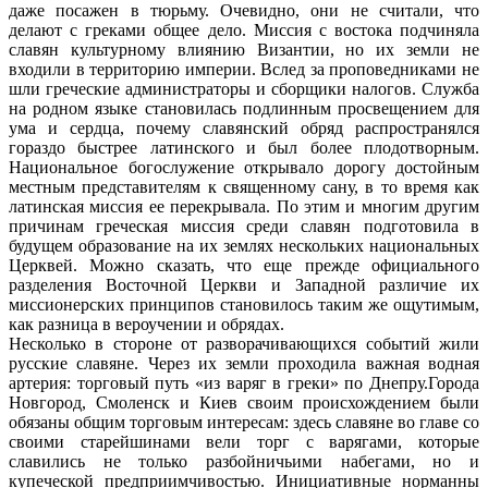
даже посажен в тюрьму. Очевидно, они не считали, что
делают с греками общее дело. Миссия с востока подчиняла
славян культурному влиянию Византии, но их земли не
входили в территорию империи. Вслед за проповедниками не
шли греческие администраторы и сборщики налогов. Служба
на родном языке становилась подлинным просвещением для
ума и сердца, почему славянский обряд распространялся
гораздо быстрее латинского и был более плодотворным.
Национальное богослужение открывало дорогу достойным
местным представителям к священному сану, в то время как
латинская миссия ее перекрывала. По этим и многим другим
причинам греческая миссия среди славян подготовила в
будущем образование на их землях нескольких национальных
Церквей. Можно сказать, что еще прежде официального
разделения Восточной Церкви и Западной различие их
миссионерских принципов становилось таким же ощутимым,
как разница в вероучении и обрядах.
Несколько в стороне от разворачивающихся событий жили
русские славяне. Через их земли проходила важная водная
артерия: торговый путь «из варяг в греки» по Днепру.Города
Новгород, Смоленск и Киев своим происхождением были
обязаны общим торговым интересам: здесь славяне во главе со
своими старейшинами вели торг с варягами, которые
славились не только разбойничьими набегами, но и
купеческой предприимчивостью. Инициативные норманны