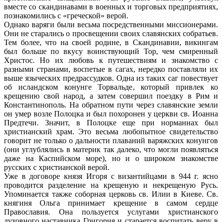
вместе со скандинавами в военных и торговых предприятиях,
познакомились с «греческой» верой.
Однако варяги были весьма посредственными миссионерами.
Они не старались о просвещении своих славянских собратьев.
Тем более, что на своей родине, в Скандинавии, викингам
был больше по вкусу воинствующий Тор, чем смиренный
Христос. Но их любовь к путешествиям и знакомство с
разными странами, воспетые в сагах, нередко поставляли их
выше языческих предрассудков. Одна из таких саг повествует
об исландском конунге Торвальде, который привлек ко
крещению свой народ, а затем совершил поездку в Рим и
Константинополь. На обратном пути через славянские земли
он умер возле Полоцка и был похоронен у церкви св. Иоанна
Предтечи. Значит, в Полоцке еще при норманнах был
христианский храм. Это весьма любопытное свидетельство
говорит не только о дальности плаваний варяжских конунгов
(они углублялись в материк так далеко, что могли появляться
даже на Каспийском море), но и о широком знакомстве
русских с христианской верой.
Уже в договоре князя Игоря с византийцами в 944 г. ясно
проводится разделение на крещеную и некрещеную Русь.
Упоминается также соборная церковь св. Илии в Киеве. Св.
княгиня Ольга принимает крещение в самом сердце
Православия. Она пользуется услугами христианского
духовного наставника Григория и старается воспитать веру в