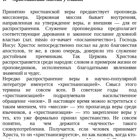
Принятию христианской веры предшествует проповедь
миссионера. Церковная миссия бывает внутренняя,
направленная на утверждение веры, и внешняя — для ее
распространения. Служение проповедника предполагает
соответствующие дарования и законное послание духовной
властью (лат. missio оз¬начает «посланничество»). Господь
Иисус Христос непосредственно послал на дело благовестия
апостолов, те же, в свою очередь, доверили это служение
достойным преемникам. Так Церковь Христова
распространяется среди народов: словом и примером жизни ее
проповедников, исполненных благодатными явлениями
знамений и чудес.
Нередко распространение веры в научно-популярной
литературе именуется «христианизацией». Смысл этого
термина не совсем ясен. В советские годы под
«христианизацией» подразумевали насильственное
обращение «низов». В настоящее время можно встретиться с
таким мнением, что «миссия» — это пропаганда веры среди
язычников, а «христианизация» — это закрепление веры у
тех, кто уже формально принял христианство. Не совсем
понятно, на чем держится «научность» такого
словоупотребления. Получается, если человек принимает
Христа, то он «христианизируется», но как назвать, когда кто-