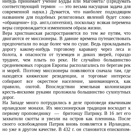
нибудь принимает учение Будды или Магомета? (Придумать
соответствующий термин — это весьма насущная задача для
современной науки.) Думается, что наиболее подходящим
названием для подобных религиозных явлений будет слово
«обращение» (ср. англ,conversion), поскольку всякая перемена
веры сопровождается изменением образа жизни.
Вера христианская распространяется по тем же путям, что
двигаются ее миссионеры. В давние времена путешествовать
предпочитали по воде более чем по суше. Ведь прокладывать
дорогу какому-нибудь торговому каравану через леса и
болота, в опасности от туземцев и диких зверей, гораздо
труднее, чем плыть по реке. Не случайно большинство
средневековых городов Европы располагались по берегам рек
и морей. Поэтому миссионеры появляются сначала там, где
находятся княжеские резиденции, и торговые интересы
собирают все окрестное население, занимающееся, как
правило, охотой. Впоследствии земельная колонизация
кресть-янскими руками проложила большинство сухопутных
дорог.
На Западе много потрудились в деле проповеди язычникам
ирландские монахи. Их миссионерская традиция восходит к
первому проповеднику — бритонцу Патрику. В 16 лет его
захватили скотты и увезли на остров как пленника. После
своего освобождения Патрик вновь появляется в Ирландии,
но уже в другом качестве. В 432 г. он становится епископом-