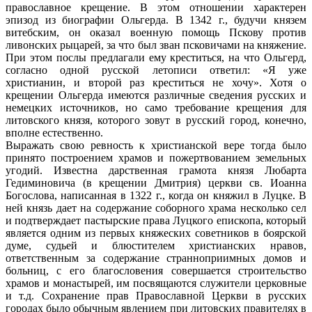
православное крещение. В этом отношении характерен
эпизод из биографии Ольгерда. В 1342 г., будучи князем
витебским, он оказал воен­ную помощь Пскову против
ливонских ры­царей, за что был зван псковичами на кня­жение.
При этом послы предлагали ему креститься, на что Ольгерд,
согласно од­ной русской летописи ответил: «Я уже
христианин, и второй раз креститься не хочу». Хотя о
крещении Ольгерда имеются различные сведения русских и
немецких ис­точников, но само требование крещения для
литовского князя, которого зовут в русский город, конечно,
вполне естественно.
Выражать свою ревность к христианской вере тогда было
принято построением хра­мов и пожертвованием земельных
угодий. Известна дарственная грамота князя Любарта
Гедиминовича (в крещении Дмитрия) церкви св. Иоанна
Богослова, написанная в 1322 г., когда он княжил в Луцке. В
ней князь дает на содержание соборного хра­ма несколько сел
и подтверждает пастыр­ские права Луцкого епископа, который
яв­ляется одним из первых княжеских совет­ников в боярской
думе, судьей и блюстите­лем христианских нравов,
ответственным за содержание странноприимных домов и
больниц, с его благословения совершает­ся строительство
храмов и монастырей, им посвящаются служители церковные
и т.д. Сохранение прав Православной Церкви в русских
городах было обычным явлением при литовских правителях в