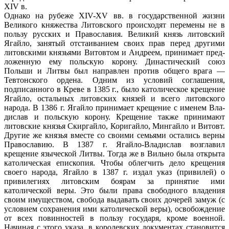
XIV в.
Однако на рубеже XIV-XV вв. в государ­ственной жизни
Великого княжества Литов­ского происходят перемены не в
пользу русских и Православия. Великий князь ли­товский
Ягайло, занятый отстаиванием сво­их прав перед другими
литовскими князьями Витовтом и Андреем, принимает пред­
ложенную ему польскую корону. Династичес­кий союз
Польши и Литвы был направлен против общего врага —
Тевтонского ордена. Одним из условий соглашения,
подписан­ного в Креве в 1385 г., было католическое крещение
Ягайло, остальных литовских кня­зей и всего литовского
народа. В 1386 г. Ягайло принимает крещение с именем Вла­
дислав и польскую корону. Крещение также принимают
литовские князья Скиргайло, Коригайло, Мингайло и Витовт.
Другие же князья вместе со своими семьями остались верны
Православию. В 1387 г. Ягайло-Владислав возглавил
крещение языческой Лит­вы. Тогда же в Вильно была открыта
като­лическая епископия. Чтобы облегчить дело крещения
своего народа, Ягайло в 1387 г. издал указ (привилей) о
привилегиях литов­ским боярам за принятие ими
католической веры. Это были права свободного владения
своим имуществом, свобода выдавать сво­их дочерей замуж (с
условием сохранения ими католической веры), освобождение
от всех повинностей в пользу государя, кроме военной.
Начиная с этого указа, в королев­ских документах становится