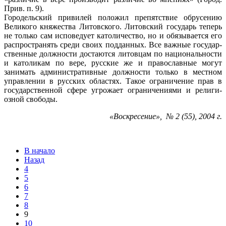
Прив. п. 9).
Городельский привилей положил препят­ствие обрусению
Великого княжества Литовского. Литовский государь теперь
не только сам исповедует католичество, но и обязывается его
распространять среди своих подданных. Все важные государ­
ственные должности достаются литовцам по национальности
и католикам по вере, русские же и православные могут
занимать административные должности только в ме­стном
управлении в русских областях. Та­кое ограничение прав в
государственной сфере угрожает ограничениями и религи­
озной свободы.
«Воскресение», № 2 (55), 2004 г.
В начало
Назад
4
5
6
7
8
9
10