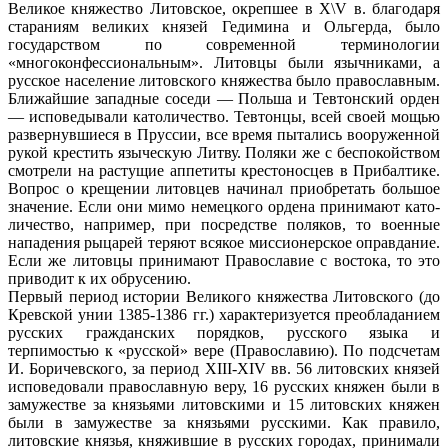
Великое княжество Литовское, окрепшее в X\V в. благодаря
стараниям великих кня­зей Гедимина и Ольгерда, было
государ­ством по современной терминологии
«многоконфессиональным». Литовцы были языч­никами, а
русское население литовского княжества было православным.
Ближайшие западные соседи — Польша и Тевтонский орден
— исповедывали католичество. Тев­тонцы, всей своей мощью
развернувшиеся в Пруссии, все время пытались вооружен­ной
рукой крестить языческую Литву. По­ляки же с беспокойством
смотрели на рас­тущие аппетиты крестоносцев в Прибалти­ке.
Вопрос о крещении литовцев начинал приобретать большое
значение. Если они мимо немецкого ордена принимают като­
личество, например, при посредстве поля­ков, то военные
нападения рыцарей теряют всякое миссионерское оправдание.
Если же литовцы принимают Православие с восто­ка, то это
приводит к их обрусению.
Первый период истории Великого княже­ства Литовского (до
Кревской унии 1385-1386 гг.) характеризуется преобладанием
русских гражданских порядков, русского языка и
терпимостью к «русской» вере (Пра­вославию). По подсчетам
И. Боричевского, за период XIII-XIV вв. 56 литовских князей
исповедовали православную веру, 16 рус­ских княжен были в
замужестве за князья­ми литовскими и 15 литовских княжен
были в замужестве за князьями русскими. Как правило,
литовские князья, княжившие в русских городах, принимали