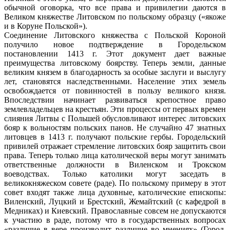
обычной оговор­ка, что все права и привилегии даются в
Великом княжестве Литовском по польско­му образцу («якоже
и в Коруне Польской»).
Соединение Литовского княжества с Польской Короной
получило новое подтвер­ждение в Городельском
постановлении 1413 г. Этот документ дает важные
преимущества литовскому боярству. Теперь земли, данные
великим князем в благодарность за особые заслуги и выслугу
лет, становятся наслед­ственными. Население этих земель
освобождается от повинностей в пользу великого кня­зя.
Впоследствии начинает развиваться кре­постное право
землевладельцев на кресть­ян. Эти процессы от первых времен
слияния Литвы с Польшей обусловливают интерес ли­товских
бояр к вольностям польских панов. Не случайно 47 знатных
литовцев в 1413 г. получают польские гербы. Городельский
при­вилей отражает стремление литовских бояр защитить свои
права. Теперь только лица католической веры могут занимать
ответ­ственные должности в Виленском и Трокском
воеводствах. Только католики могут за­седать в
великокняжеском совете (раде). По польскому примеру в этот
совет входят так­же лица духовные, католические епископы:
Виленский, Луцкий и Брестский, Жемайтский (с кафедрой в
Медниках) и Киевский. Право­славные совсем не допускаются
к участию в раде, потому что в государственных вопро­сах
«различие в вере производит различие во мнениях» (Город.