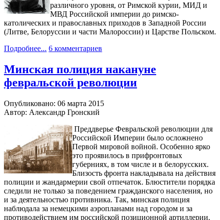
различного уровня, от Римской курии, МИД и
МВД Российской империи до римско-
католических и православных приходов в Западной России
(Литве, Белоруссии и части Малороссии) и Царстве Польском.
Подробнее...
6 комментариев
Минская полиция накануне
февральской революции
Опубликовано: 06 марта 2015
Автор: Александр Гронский
Преддверье Февральской революции для
Российской Империи было осложнено
Первой мировой войной. Особенно ярко
это проявилось в прифронтовых
губерниях, в том числе и в белорусских.
Близость фронта накладывала на действия
полиции и жандармерии свой отпечаток. Блюстители порядка
следили не только за поведением гражданского населения, но
и за деятельностью противника. Так, минская полиция
наблюдала за немецкими аэропланами над городом и за
противодействием им российской позиционной артиллерии.