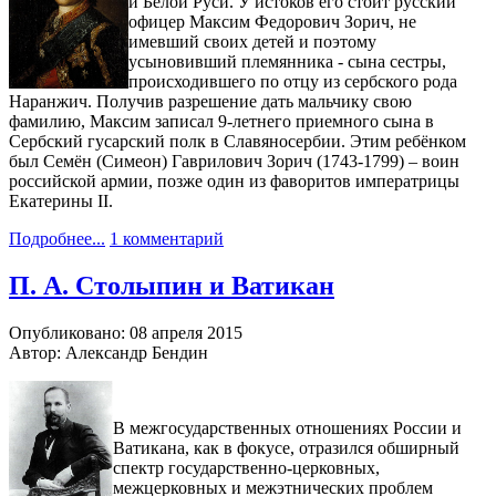
и Белой Руси. У истоков его стоит русский
офицер Максим Федорович Зорич, не
имевший своих детей и поэтому
усыновивший племянника - сына сестры,
происходившего по отцу из сербского рода
Наранжич. Получив разрешение дать мальчику свою
фамилию, Максим записал 9-летнего приемного сына в
Сербский гусарский полк в Славяносербии. Этим ребёнком
был Семён (Симеон) Гаврилович Зорич (1743-1799) – воин
российской армии, позже один из фаворитов императрицы
Екатерины II.
Подробнее...
1 комментарий
П. А. Столыпин и Ватикан
Опубликовано: 08 апреля 2015
Автор: Александр Бендин
В межгосударственных отношениях России и
Ватикана, как в фокусе, отразился обширный
спектр государственно-церковных,
межцерковных и межэтнических проблем