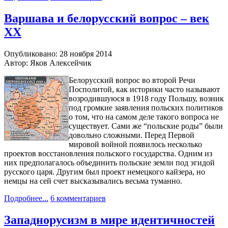
Варшава и белорусский вопрос – век
ХХ
Опубликовано: 28 ноября 2014
Автор: Яков Алексейчик
Белорусский вопрос во второй Речи
Посполитой, как историки часто называют
возродившуюся в 1918 году Польшу, возник
под громкие заявления польских политиков
о том, что на самом деле такого вопроса не
существует. Сами же “польские роды” были
довольно сложными. Перед Первой
мировой войной появилось несколько
проектов восстановления польского государства. Одним из
них предполагалось объединить польские земли под эгидой
русского царя. Другим был проект немецкого кайзера, но
немцы на сей счет высказывались весьма туманно.
Подробнее...
6 комментариев
Западнорусизм в мире идентичностей