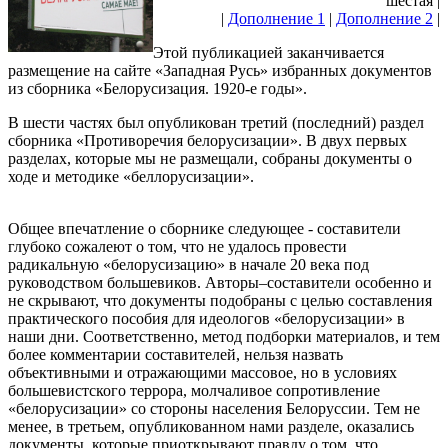
шестая |
|
Дополнение 1
|
Дополнение 2
|
Этой публикацией заканчивается
размещение на сайте «Западная Русь» избранных документов
из сборника «Белорусизация. 1920-е годы».
В шести частях был опубликован третий (последний) раздел
сборника «Противоречия белорусизации». В двух первых
разделах, которые мы не размещали, собраны документы о
ходе и методике «беллорусизации».
Общее впечатление о сборнике следующее - составители
глубоко сожалеют о том, что не удалось провести
радикальную «белорусизацию» в начале 20 века под
руководством большевиков. Авторы–составители особенно и
не скрывают, что документы подобраны с целью составления
практического пособия для идеологов «белорусизации» в
наши дни. Соответственно, метод подборки материалов, и тем
более комментарии составителей, нельзя назвать
объективными и отражающими массовое, но в условиях
большевистского террора, молчаливое сопротивление
«белорусизации» со стороны населения Белоруссии. Тем не
менее, в третьем, опубликованном нами разделе, оказались
документы, которые приоткрывают правду о том, что