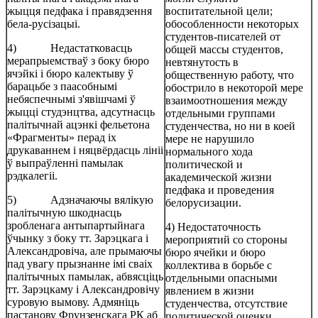
жыцця педфака і правядзення
воспитательной цели;
бела-русізацыі.
обособленности некоторых
студентов-писателей от
4) Недастатковасць
общей массы студентов,
мерапрыемстваў з боку бюро
невтянутость в
ячэйкі і бюро калектыву ў
общественную работу, что
барацьбе з паасобнымі
обострило в некоторой мере
небяспечнымі з'явішчамі ў
взаимоотношения между
жыцці студэнцтва, адсутнасць
отдельными группами
палітычнай ацэнкі фельетона
студенчества, но ни в коей
«Фрагменты» перад іх
мере не нарушило
друкаваннем і няцвёрдасць лініі
нормального хода
ў выпраўленні памылак
политической и
рэдкалегіі.
академической жизни
педфака и проведения
5) Адзначаючы вялікую
белорусизации.
палітычную шкоднасць
зробленага антыпартыйнага
4) Недостаточность
ўчынку з боку тт. Зарэцкага і
мероприятий со стороны
Александровіча, але прымаючы
бюро ячейки и бюро
пад увагу прызнанне імі сваіх
коллектива в борьбе с
палітычных памылак, абвясціць
отдельными опасными
тт. Зарэцкаму і Александровічу
явлением в жизни
суровую вымову. Адмяніць
студенчества, отсутствие
пастанову Фрунзенскага РК аб
политической оценки