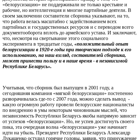
«белорусизацию» не поддерживали не только крестьяне и
рабочие, но интеллигенция и многие партийные деятели. В
своем заключении составители сборника указывают, на то,
что работа велась масштабно с задействованием всех
партийных и государственных ресурсов и с переводом всего
документооборота вплоть до армейского устава. И заключают,
что, несмотря на свертывание этого социального
эксперимента в тридцатые годы,
«положительный опыт
белорусизации в 1920-е годы при творческом подходе к его
использованию, на наш взгляд, составителей сборника,
может принести пользу и в наше время - в независимой
Республике Беларусь».
Учитывая, что сборник был выпущен в 2001 году, а
сегодняшняя компания «мягкой белорусизации» постепенно
разворачивалась где-то с 2007 года, можно сделать вывод -
какую огромную работу провели белорусские националисты
по внедрению в умы некоторым чиновникам мыслей, что
независимость Республики Беларусь якобы напрямую зависит
от успехов «белорусизации». Но, не успев достигнуть своего
пика, эта очередная волна «белорусизации» уже начинает
идти на убыль. Президент Республики Беларусь Александр
Лукашенко остудил горячие головы, заявив, что принуждение