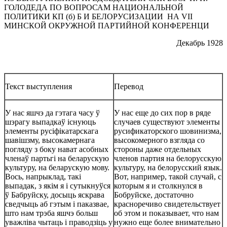
ГОЛОДЕДА ПО ВОПРОСАМ НАЦИОНАЛЬНОЙ
ПОЛИТИКИ КП (б) Б И БЕЛОРУСИЗАЦИИ НА VII
МИНСКОЙ ОКРУЖНОЙ ПАРТИЙНОЙ КОНФЕРЕНЦИ
Декабрь 1928
Текст выступления
Перевод
У нас яшчэ да гэтага часу ў
У нас еще до сих пор в ряде
шэрагу выпадкаў існуюць
случаев существуют элементы
элементы русіфікатарскага
русификаторского шовинизма,
шавішзму, высокамернага
высокомерного взгляда со
погляду з боку нават асобных
стороны даже отдельных
членаў партьгі на беларускую
членов партия на белорусскую
культуру, на беларускую мову.
культуру, на белорусский язык.
Вось, напрыклад, такі
Вот, например, такой случай, с
выпадак, з якім я і сутыкнуўся
которым я и столкнулся в
ў Бабруйску, досыць яскрава
Бобруйске, достаточно
сведчыць аб гэтым і паказвае,
красноречиво свидетельствует
што нам трэба яшчэ больш
об этом и показывает, что нам
уважліва чытаць і праводзіць у
нужно еще более внимательно