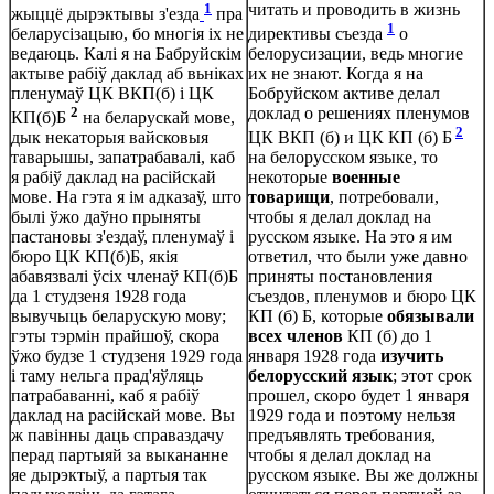
1
читать и проводить в жизнь
жыццё дырэктывы з'езда
пра
1
беларусізацыю, бо многія іх не
директивы съезда
о
ведаюць. Калі я на Бабруйскім
белорусизации, ведь многие
актыве рабіў даклад аб вьніках
их не знают. Когда я на
пленумаў ЦК ВКП(б) і ЦК
Бобруйском активе делал
2
доклад о решениях пленумов
КП(б)Б
на беларускай мове,
2
дык некаторыя вайсковыя
ЦК ВКП (б) и ЦК КП (б) Б
таварышы, запатрабавалі, каб
на белорусском языке, то
я рабіў даклад на расійскай
некоторые
военные
мове. На гэта я ім адказаў, што
товарищи
, потребовали,
былі ўжо даўно прыняты
чтобы я делал доклад на
пастановы з'ездаў, пленумаў і
русском языке. На это я им
бюро ЦК КП(б)Б, якія
ответил, что были уже давно
абавязвалі ўсіх членаў КП(б)Б
приняты постановления
да 1 студзеня 1928 года
съездов, пленумов и бюро ЦК
вывучыць беларускую мову;
КП (б) Б, которые
обязывали
гэты тэрмін прайшоў, скора
всех членов
КП (б) до 1
ўжо будзе 1 студзеня 1929 года
января 1928 года
изучить
і таму нельга прад'яўляць
белорусский язык
; этот срок
патрабаванні, каб я рабіў
прошел, скоро будет 1 января
даклад на расійскай мове. Вы
1929 года и поэтому нельзя
ж павінны даць справаздачу
предъявлять требования,
перад партыяй за выкананне
чтобы я делал доклад на
яе дырэктыў, а партыя так
русском языке. Вы же должны