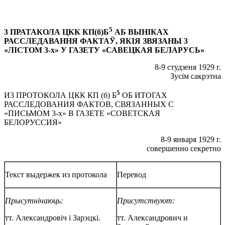
5
3 ПРАТАКОЛА ЦКК КП(б)Б
АБ ВЫНІКАХ
РАССЛЕДАВАННЯ ФАКТАЎ, ЯКІЯ ЗВЯЗАНЫ 3
«ЛІСТОМ 3-х» У ГАЗЕТУ «САВЕЦКАЯ БЕЛАРУСЬ»
8-9 студзеня 1929 г.
Зусім сакрэтна
5
И3 ПРОТОКОЛА ЦКК КП (б) Б
ОБ ИТОГАХ
РАССЛЕДОВАНИЯ ФАКТОВ, СВЯЗАННЫХ С
«ПИСЬМОМ 3-х» В ГАЗЕТЕ «СОВЕТСКАЯ
БЕЛОРУССИЯ»
8-9 января 1929 г.
совершенно секретно
Текст выдержек из протокола
Перевод
Прысутнічаюць:
Присутствуют:
тт. Александровіч і Зарэцкі.
тт. Александрович и