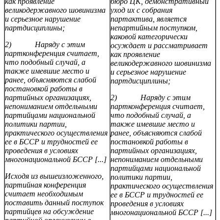
как проявление
бюро ЦК, демонстративный
великодержавного шовинизма
уход их с собрания
и серьезное нарушение
партактива, является
партдисциплины;
непартийным поступком,
каковой категорически
2) Наряду с этим
осуждает и рассматривает
партконференция считает,
как проявление
что подобный случай, а
великодержавного шовинизма
также имевшие место и
и серьезное нарушение
ранее, объясняются слабой
партдисциплины;
постановкой работы в
партийных организациях,
2) Наряду с этим
непониманием отдельными
партконференция считает,
партийцами национальной
что подобный случай, а
политики партии,
также имевшие место и
практического осуществления
ранее, объясняются слабой
ее в БССР и трудностей ее
постановкой работы в
проведения в условиях
партийных организациях,
многонациональной БССР [...]
непониманием отдельными
партийцами национальной
Исходя из вышеизложенного,
политики партии,
партийная конференция
практического осуществления
считает необходимым
ее в БССР и трудностей ее
поставить данный поступок
проведения в условиях
партийцев на обсуждение
многонациональной БССР [...]