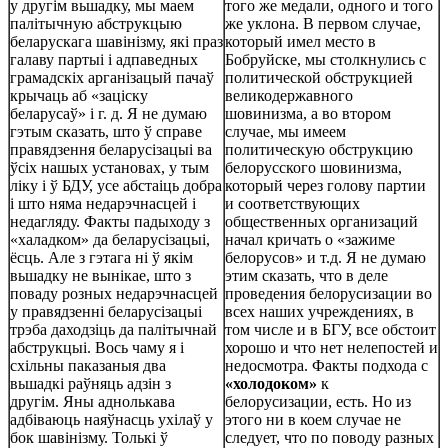
у другім вьшадку, мы маем
того же медали, одного и того
палітычную абструкцыю
же уклона. В первом случае,
беларускага шавінізму, які праз
который имел место в
галаву партыі і адпаведных
Бобруйске, мы столкнулись с
грамадскіх арганізацый пачаў
политической обструкцией
крычаць аб «заціску
великодержавного
беларусаў» і г. д. Я не думаю
шовинизма, а во втором
гэтым сказать, што ў справе
случае, мы имеем
правядзення беларусізацыі ва
политическую обструкцию
ўсіх нашых установах, у тым
белорусского шовинизма,
ліку і ў БДУ, усе абстаіць добра
который через голову партии
і што няма недарэчнасцей і
и соответствующих
недагляду. Факты падыходу з
общественных организаций
«халадком» да беларусізацыі,
начал кричать о «зажиме
ёсць. Але з гэтага ні ў якім
белорусов» и т.д. Я не думаю
вьшадку не вынікае, што з
этим сказать, что в деле
поваду розных недарэчнасцей
проведения белорусизации во
у правядзенні беларусізацыі
всех наших учреждениях, в
трэба даходзіць да палітычнай
том числе и в БГУ, все обстоит
абструкцыі. Вось чаму я і
хорошо и что нет нелепостей и
схільны паказаныя два
недосмотра. Факты подхода с
вьшадкі раўняць адзін з
«холодоком»
к
другім. Яны аднолькава
белорусизации, есть. Но из
адбіваюць наяўнасць ухілаў у
этого ни в коем случае не
бок шавінізму. Толькі ў
следует, что по поводу разных