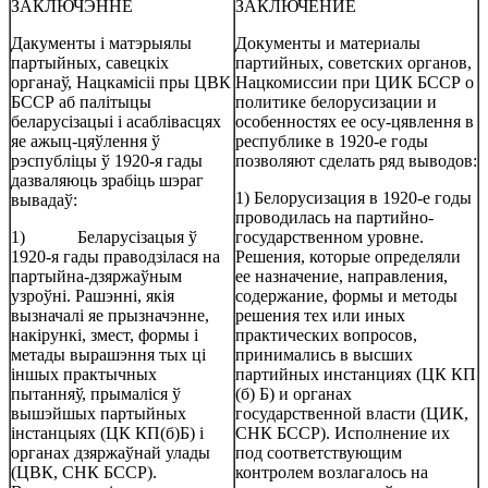
ЗАКЛЮЧЭННЕ
ЗАКЛЮЧЕНИЕ
Дакументы і матэрыялы
Документы и материалы
партыйных, савецкіх
партийных, советских органов,
органаў, Нацкамісіі пры ЦВК
Нацкомиссии при ЦИК БССР о
БССР аб палітыцы
политике белорусизации и
беларусізацыі і асаблівасцях
особенностях ее осу-цявлення в
яе ажыц-цяўлення ў
республике в 1920-е годы
рэспубліцы ў 1920-я гады
позволяют сделать ряд выводов:
дазваляюць зрабіць шэраг
1) Белорусизация в 1920-е годы
вывадаў:
проводилась на партийно-
1) Беларусізацыя ў
государственном уровне.
1920-я гады праводзілася на
Решения, которые определяли
партыйна-дзяржаўным
ее назначение, направления,
узроўні. Рашэнні, якія
содержание, формы и методы
вызначалі яе прызначэнне,
решения тех или иных
накірункі, змест, формы і
практических вопросов,
метады вырашэння тых ці
принимались в высших
іншых практычных
партийных инстанциях (ЦК КП
пытанняў, прымаліся ў
(б) Б) и органах
вышэйшых партыйных
государственной власти (ЦИК,
інстанцыях (ЦК КП(б)Б) і
СНК БССР). Исполнение их
органах дзяржаўнай улады
под соответствующим
(ЦВК, СНК БССР).
контролем возлагалось на