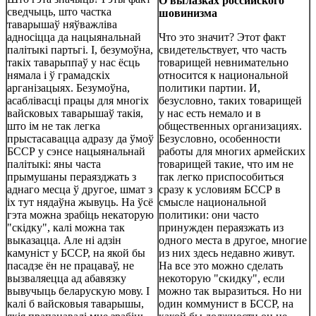
О вылазках российского
сведчыць, што частка
шовинизма
таварышаў няўважліва
адносіцца да нацыянальнай
Что это значит? Этот факт
палітыкі партьгі. I, безумоўна,
свидетельствует, что часть
такіх таварьппаў у нас ёсць
товарищей невнимательно
нямала і ў грамадскіх
относится к национальной
арганізацыях. Безумоўна,
политики партии. И,
асаблівасці працы для многіх
безусловно, таких товарищей
вайсковых таварышаў такія,
у нас есть немало и в
што ім не так легка
общественных организациях.
прыстасавацца адразу да ўмоў
Безусловно, особенности
БССР у сэнсе нацыянальнай
работы для многих армейских
палітыкі: яны часта
товарищей такие, что им не
прымушаны пераязджать з
так легко приспособиться
аднаго месца ў другое, шмат з
сразу к условиям БССР в
іх тут нядаўна жывуць. На ўсё
смысле национальной
гэта можна зрабіць некаторую
политики: они часто
"скідку", калі можна так
принужден пераязжать из
выказацца. Але ні адзін
одного места в другое, многие
камуніст у БССР, на якой бы
из них здесь недавно живут.
пасадзе ён не працаваў, не
На все это можно сделать
вызваляецца ад абавязку
некоторую "скидку", если
вывучыць беларускую мову. I
можно так выразиться. Но ни
калі б вайсковыя таварышы,
один коммунист в БССР, на