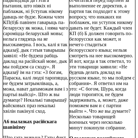
падыходзіць да гэтага
отчитаться перед партией за
пытания, што ніякіх ні
выполнение ее директив, а
паблажак, ні ўступак нікому
партия так подходит к этому
даваць не будзе. Кожны член
вопросу, что никаких ни
КП(б)Б павінен гаварыць па-
поблажек, ни уступок никому
беларуску як можа, і няма чаго
давать не будет. Каждый член
сароміцца беларускай мовы;
КП (б) Б должен говорить по-
нельга глядзець на яе
белорусски как может, и
высокамерна. I вось, калі я так
нечего стыдиться
адказаў, дык гэтыя таварышы
белорусского языка; нельзя
заявілі: «Не будзеш рабіць
смотреть на нее высокомерно.
даклад на расійскай мове, дык
И вот, когда я так ответил, то
мы пойдзем са сходу». Я
эти товарищи заявили: «Не
адказаў ім на гэта: «З богам,
будешь делать доклад на
Параска, калі людзі таропяцца,
русском языке, то мы пойдем с
не будзем затрымліваць, а,
собрания». Я ответил им на
можа, нават дапаможам вам і з
это: «С богом, Шура, когда
партыі выйсці». Што ж вы
люди торопятся, не будем
думаеце? Некалькі таварышаў
задерживать, а, может, даже
вайсковых праз некалькі
поможем вам и с партии
хвілін пакінулі сход.
выйти ». Что же вы думаете?
Несколько товарищей
А6 вылазках расійскага
военных через несколько
шавінізму
минут покинули собрание.
Што гэта значыць? Гэты факт