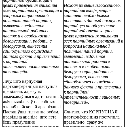
партийной организации в
целях привлечения внимания
Исходя из вышеизложенного,
всех партийных организаций к
партийная конференция
вопросам национальной
считает необходимым
политики нашей партии,
поставить данный поступок
выявления недочетов
партийцев на обсуждение
национальной работы в
партийной организации в
частях и в особенности
целях привлечения внимания
белорусизации, работы с
всех партийных организаций к
белорусами, вынесения
вопросам национальной
единодушного осуждения
политики нашей партии,
данного факта и привлечения
выявления недочетов
к партийной
национальной работы в
ответственности виновных
частях и в особенности
товарищей».
белорусизации, работы с
белорусами, вынесения
Лічу, што карпусная
единодушного осуждения
партканферэнцыя паступiла
данного факта и привлечения
правільна, адразу ж
к партийной
адмежаваўшыся ад тэндэнцый,
ответственности виновных
якія выявіліся ў паасобных
товарищей».
членаў вайсковай арганізацыі.
Паставіўшы пъгганне рубам,
Считаю, что КОРПУСНАЯ
правільна ацаніла, што гэта
партконференция поступила
ёсць праяўленне
правильно, сразу же