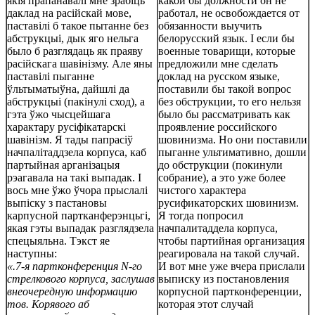
якія прапанавалі мне зрабіць
какой бы должности он не
даклад на расійскай мове,
работал, не освобождается от
паставілі б такое пытанне без
обязанности выучить
абструкцыі, дык яго нельга
белорусский язык. I если бы
было б разглядаць як праяву
военные товарищи, которые
расійскага шавінізму. Але яны
предложили мне сделать
паставілі пыганне
доклад на русском языке,
ўльтыматыўна, дайшлі да
поставили бы такой вопрос
абструкцыі (пакінулі сход), а
без обструкции, то его нельзя
гэта ўжо чысцейшага
было бы рассматривать как
характару русіфікатарскі
проявление российского
шавінізм. Я тады папрасіў
шовинизма. Но они поставили
начпалітаддзела корпуса, каб
пыганне ультимативно, дошли
партыйная арганізацыя
до обструкции (покинули
рэагавала на такі выпадак. I
собрание), а это уже более
вось мне ўжо ўчора прыслалі
чистого характера
выпіску з пастановы
русификаторских шовинизм.
карпусной партканферэнцьгі,
Я тогда попросил
якая гэты выпадак разглядзела
начпалитаддела корпуса,
спецыяльна. Тэкст яе
чтобы партийная организация
наступны:
реагировала на такой случай.
«.7-я партконференция N-го
И вот мне уже вчера прислали
стрелкового корпуса, заслушав
выписку из постановления
внеочередную информацию
корпусной партконференции,
тов. Корявого аб
которая этот случай