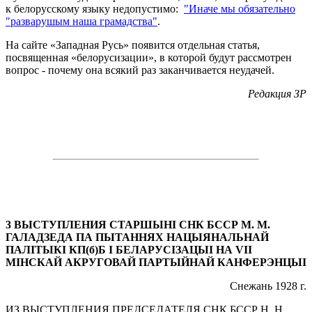
к белорусскому языку недопустимо:
"Иначе мы обязательно
"разварушым наша грамадства"
.
На сайте «Западная Русь» появится отдельная статья,
посвященная «белорусизации», в которой будут рассмотрен
вопрос - почему она всякий раз заканчивается неудачей.
Редакция ЗР
3 ВЫСТУПЛЕНИЯ СТАРШЫНІ СНК БССР М. М.
ГАЛАДЗЕДА ПА ПЫТАННЯХ НАЦЫЯНАЛЬНАЙ
ПАЛІТЫКІ КП(б)Б I БЕЛАРУСІЗАЦЫІ НА VII
МІНСКАЙ АКРУГОВАЙ ПАРТЫЙНАЙ КАНФЕРЭНЦЫІ
Снежань 1928 г.
ИЗ ВЫСТУПЛЕНИЯ ПРЕДСЕДАТЕЛЯ СНК БССР Н. Н.