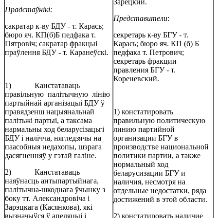
Зарецкий.
Прадстаўнікі:
Представители
:
сакратар к-ву БДУ - т. Карась;
бюро яч. КП(б)Б педфака т.
секретарь к-ву БГУ - т.
Пятровіч; сакратар фракцыі
Карась; бюро яч. КП (б) Б
праўлення БДУ - т. Каранеўскі.
педфака т. Петрович;
секретарь фракции
правления БГУ - т.
Кореневский.
1) Канстатаваць
правільную палітычную лінію
партыйнай арганізацыі БДУ ў
правядзенш нацыянальнай
1) констатировать
палітьжі партыі, а таксама
правильную политическую
нармальны ход беларусізацьгі
линию партийной
БДУ і налічча, нягледзячы на
организации БГУ в
паасобныя недахопы, шэрага
производстве национальной
дасягненняў у гэтай галіне.
политики партии, а также
нормальный ход
2) Канстатаваць
беларусизации БГУ и
наяўнасць антыпартыйнага,
наличия, несмотря на
палітычна-шкоднага ўчынку з
отдельные недостатки, ряда
боку тт. Александровіча і
достижений в этой области.
Зарэцкага (Касянкова), які
вызначыўся ў апеляцыі і
2) констатировать наличие