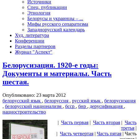
Источники
Спец. публикации
Этнология
Белорусы и украинцы – ...
Мифы русского сепаратизма
Западнорусский календарь
Худ. литература
Конференции
Разделы партнеров
Журнал "Аспект"
Белорусизация. 1920-е годы:
Документы и материалы. Часть
шестая.
Опубликовано: 23 марта 2012
белорусский язык
,
белоруссия
,
русский язык
,
белорусизация
,
белорусский национализм
,
бсср
,
бнр
,
дерусификация
,
нациостроительство
|
Часть первая
|
Часть вторая
|
Часть
третья
|
|
Часть четвертая
|
Часть пятая
| Часть