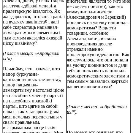
Александровіч, у сваіх творах
писателей является то (что мне
дагэтуль адбівалі менавіта
не совсем понятно), как это
пралетарскую ідэалогію. Як
коммунисты-писатели
жа здарылася, што яны трапілі
(Александрович и Зарецкий)
на вудачку шавіністаў і далі
попались на удочку национал-
сябе скарыстаць нацыянал-
демократизма? Ведь эти
дэмакратьмным элементам і
товарищи, особенно
тым самым аказаліся ахвярай
Александрович, в своих
ціску шавінізму?
произведениях доселе
отражали именно
(Голас з месца: «Апрацавалі
пролетарскую идеологию. Как
іх!»).
же случилось, что они попали
на удочку шовинистов и дали
Па-мойму, гэта азначае, што
себя использовать национал-
напор буржуазна-
демократическим элементам и
капіталістычных эле-ментаў,
тем самым оказались жертвой
напор нацыянал-
давления шовинизма?
дэмакратызму настолькі цісне
на паасобных членаў партыі і
на паасобныя праслойкі
партыі, што цягне за сабой
(Голос с места: «обработали
нават і такіх таварьппаў, які
их!").
мелі немалыя перспектывы у
сваім правільным,
вьггрыманым росце і якія
По-моему, это означает, что
дагэтуль нядрэнна раслі. Мне