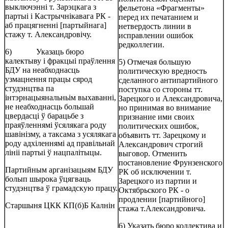
выключэнні т. Зарэцкага з
фельетона «Фрагменты»
партыі і Кастрычнікавага РК -
перед их печатанием и
аб працягненні [партыйнага]
нетвердость линии в
стажу т. Александровічу.
исправлении ошибок
редколлегии.
6) Указаць бюро
калектыву і фракцыі праўлення
5) Отмечая большую
БДУ на неабходнасць
политическую вредность
узмацнення працы сярод
сделанного антипартийного
студэнцтва па
поступка со стороны тт.
інтэрнацыянальньім выхаванні,
Зарецкого и Александровича,
не неабходнасць большай
но принимая во внимание
цвердасці ў барацьбе з
признание ими своих
праяўленнямі ўсялякага роду
политических ошибок,
шавінізму, а таксама з усялякага
объявить тт. Зарецкому и
роду адхіленнямі ад правільнай
Александрович строгий
лініі партыі ў нацпалітыцы.
выговор. Отменить
постановление Фрунзенского
Партийным арганізацыям БДУ
РК об исключении т.
болып шырока ўцягваць
Зарецкого из партии и
студэнцтва ў грамадскую працу.
Октябрьского РК - о
продлении [партийного]
Старшыня ЦКК КП(б)Б Калнін
стажа т.Александровича.
6) Указать бюро коллектива и