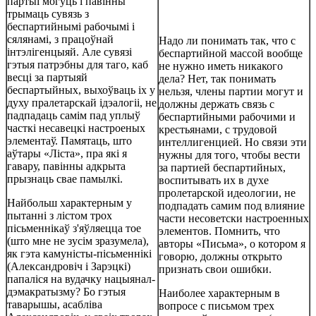
партыі могуць і павінны
трымаць сувязь з
беспартийнымі рабочымі і
сялянамі, з працоўнай
Надо ли понимать так, что с
інтэлігенцыяй. Але сувязі
беспартийной массой вообще
гэтыя патрэбны для таго, каб
не нужно иметь никакого
весці за партыяй
дела? Нет, так понимать
беспартыйных, выхоўваць іх у
нельзя, члены партии могут и
духу пралетарскай ідэалогіі, не
должны держать связь с
падпадаць самім пад уплыў
беспартийными рабочими и
часткі несавецкі настроеных
крестьянами, с трудовой
элементаў. Памятаць, што
интеллигенцией. Но связи эти
аўтары «Ліста», пра які я
нужны для того, чтобы вести
гавару, павінны адкрыта
за партией беспартийных,
прызнаць свае памылкі.
воспитывать их в духе
пролетарской идеологии, не
Найбольш характерным у
подпадать самим под влияние
пытанні з лістом трох
части несоветски настроенных
пісьменнікаў з'яўляецца тое
элементов. Помнить, что
(што мне не зусім зразумела),
авторы «Письма», о котором я
як гэта камуністы-пісьменнікі
говорю, должны открыто
(Александровіч і Зарэцкі)
признать свои ошибки.
папаліся на вудачку нацыянал-
дэмакратызму? Бо гэтыя
Наиболее характерным в
таварышы, асабліва
вопросе с письмом трех