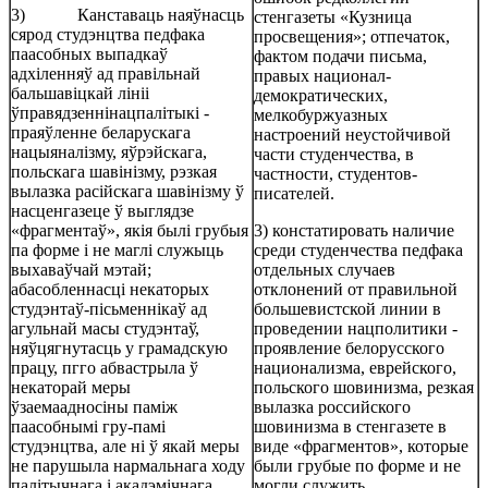
3) Канставаць наяўнасць
стенгазеты «Кузница
сярод студэнцтва педфака
просвещения»; отпечаток,
паасобных выпадкаў
фактом подачи письма,
адхіленняў ад правільнай
правых национал-
бальшавіцкай лініі
демократических,
ўправядзеннінацпалітыкі -
мелкобуржуазных
праяўленне беларускага
настроений неустойчивой
нацыяналізму, яўрэйскага,
части студенчества, в
польскага шавінізму, рэзкая
частности, студентов-
вылазка расійскага шавінізму ў
писателей.
насценгазеце ў выглядзе
«фрагментаў», якія былі грубыя
3) констатировать наличие
па форме і не маглі служыць
среди студенчества педфака
выхаваўчай мэтай;
отдельных случаев
абасобленнасці некаторых
отклонений от правильной
студэнтаў-пісьменнікаў ад
большевистской линии в
агульнай масы студэнтаў,
проведении нацполитики -
няўцягнутасць у грамадскую
проявление белорусского
працу, пгго абвастрыла ў
национализма, еврейского,
некаторай меры
польского шовинизма, резкая
ўзаемаадносіны паміж
вылазка российского
паасобнымі гру-памі
шовинизма в стенгазете в
студэнцтва, але ні ў якай меры
виде «фрагментов», которые
не парушыла нармальнага ходу
были грубые по форме и не
палітычнага і акадэмічнага
могли служить