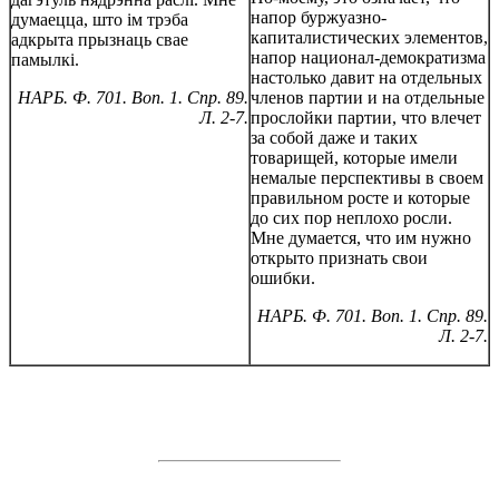
напор буржуазно-
думаецца, што ім трэба
капиталистических элементов,
адкрыта прызнаць свае
напор национал-демократизма
памылкі.
настолько давит на отдельных
НАРБ. Ф. 701. Воп. 1. Спр. 89.
членов партии и на отдельные
Л. 2-7.
прослойки партии, что влечет
за собой даже и таких
товарищей, которые имели
немалые перспективы в своем
правильном росте и которые
до сих пор неплохо росли.
Мне думается, что им нужно
открыто признать свои
ошибки.
НАРБ. Ф. 701. Воп. 1. Спр. 89.
Л. 2-7.