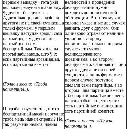
першым вьшадку - гэта ўхіл
нелепостей в проведении
вялікадеяржаўнага шавінізму, а
белорусизации нужно
ў другім - беларускага.
доходить до политической
Адрозніваюцца яны адзін ад
обструкции. Вот почему я и
другога не па сваей сутнасці, а
склонен указанные два случая
толькі формамі: у першым
равнять друг с другом. Они
вьшадку паступак зрабілі самі
одинаково отражают наличие
партыйцы, а у другім - два
уклонов в сторону
партыйцы разам з
шовинизма. Только в первом
беспартийным. Такія члены
случае - это уклон
партыі забываюць, што ў іх
великодержавного
ёсць партыйныя арганізацыі,
шовинизма, а во втором -
ёсць партыйны камітэт.
белорусского. Отличаются они
друг от друга не по своей
сущности, а лишь формами: в
первом случае поступок
(Голас з месца: «Трэба
сделали сами партийцы, а во
напомніцъ!»).
втором - два партийца вместе
с беспартийным. Такие члены
партии забывают, что у них
есть партийные организации,
Ці трэба разумець так, што з
есть партийный комитет.
беспартыйнай масай наогул не
трэба мець ніякай справы? Не,
(Голос с места: «Нужно
так разумець нельга, члены
напомницъ!").