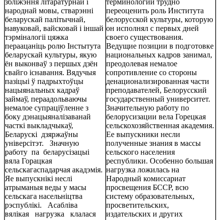
збліжэння літаратурнай і
терминологии трудно
народнай мовы, стварэнні
переоценить роль Института
беларускай палітычнай,
белорусской культуры, которую
навуковай, вайсковай і іншай
он исполнял с первых дней
тэрміналогіі цяжка
своего существования.
пераацаніць ролю Інстытута
Ведущие позиции в подготовке
беларускай культуры, якую
национальных кадров занимал,
ён выконваў з першых дзён
преодолевая немалое
свайго існавання. Вядучыя
сопротивление со стороны
пазіцыі ў падрыхтоўцы
денационализированная части
нацыянальных кадраў
преподавателей, Белорусский
займаў, пераадольваючы
государственный университет.
немалое супраціўленне з
Значительную работу по
боку дэнацыяналізаванай
белорусизации вела Горецкая
часткі выкладчыкаў,
сельскохозяйственная академия.
Беларускі дзяржаўны
Ее выпускники несли
універсітэт. Значную
полученные знания в массы
работу па беларусізацыі
сельского населения
вяла Горацкая
республики. Особенно большая
сельскагаспадарчая акадэмія.
нагрузка ложилась на
Яе выпускнікі неслі
Народный комиссариат
атрыманыя веды у масы
просвещения БССР, всю
сельскага насельніцтва
систему образовательных,
рэспублікі. Асабліва
просветительских,
вялікая нагрузка клалася
издательских и других