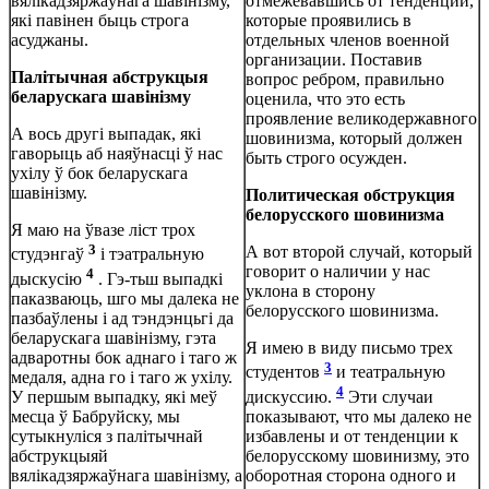
вялікадзяржаўнага шавінізму,
отмежевавшись от тенденций,
які павінен быць строга
которые проявились в
асуджаны.
отдельных членов военной
организации. Поставив
Палітычная абструкцыя
вопрос ребром, правильно
беларускага шавінізму
оценила, что это есть
проявление великодержавного
А вось другі выпадак, які
шовинизма, который должен
гаворыць аб наяўнасці ў нас
быть строго осужден.
ухілу ў бок беларускага
шавінізму.
Политическая обструкция
белорусского шовинизма
Я маю на ўвазе ліст трох
3
А вот второй случай, который
студэнгаў
і тэатральную
говорит о наличии у нас
4
дыскусію
. Гэ-тьш выпадкі
уклона в сторону
паказваюць, шго мы далека не
белорусского шовинизма.
пазбаўлены і ад тэндэнцьгі да
беларускага шавінізму, гэта
Я имею в виду письмо трех
адваротны бок аднаго і таго ж
3
студентов
и театральную
медаля, адна го і таго ж ухілу.
4
У першым выпадку, які меў
дискуссию.
Эти случаи
месца ў Бабруйску, мы
показывают, что мы далеко не
сутыкнуліся з палітычнай
избавлены и от тенденции к
абструкцыяй
белорусскому шовинизму, это
вялікадзяржаўнага шавінізму, а
оборотная сторона одного и