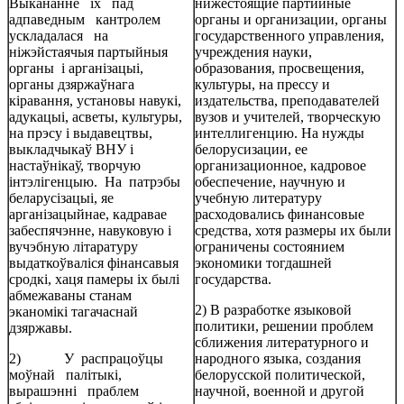
Выкананне іх пад
нижестоящие партийные
адпаведным кантролем
органы и организации, органы
ускладалася на
государственного управления,
ніжэйстаячыя партыйныя
учреждения науки,
органы і арганізацыі,
образования, просвещения,
органы дзяржаўнага
культуры, на прессу и
кіравання, установы навукі,
издательства, преподавателей
адукацыі, асветы, культуры,
вузов и учителей, творческую
на прэсу і выдавецтвы,
интеллигенцию. На нужды
выкладчыкаў ВНУ і
белорусизации, ее
настаўнікаў, творчую
организационное, кадровое
інтэлігенцыю. На патрэбы
обеспечение, научную и
беларусізацыі, яе
учебную литературу
арганізацыйнае, кадравае
расходовались финансовые
забеспячэнне, навуковую і
средства, хотя размеры их были
вучэбную літаратуру
ограничены состоянием
выдаткоўваліся фінансавыя
экономики тогдашней
сродкі, хаця памеры іх былі
государства.
абмежаваны станам
2) В разработке языковой
эканомікі тагачаснай
политики, решении проблем
дзяржавы.
сближения литературного и
2) У распрацоўцы
народного языка, создания
моўнай палітыкі,
белорусской политической,
вырашэнні праблем
научной, военной и другой