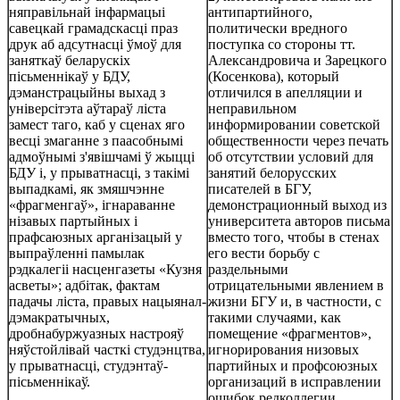
няправільнай інфармацыі
антипартийного,
савецкай грамадскасці праз
политически вредного
друк аб адсутнасці ўмоў для
поступка со стороны тт.
заняткаў беларускіх
Александровича и Зарецкого
пісьменнікаў у БДУ,
(Косенкова), который
дэманстрацыйны выхад з
отличился в апелляции и
універсітэта аўтараў ліста
неправильном
замест таго, каб у сценах яго
информировании советской
весці змаганне з паасобнымі
общественности через печать
адмоўнымі з'явішчамі ў жыцці
об отсутствии условий для
БДУ і, у прыватнасці, з такімі
занятий белорусских
выпадкамі, як змяшчэнне
писателей в БГУ,
«фрагменгаў», ігнараванне
демонстрационный выход из
нізавых партыйных і
университета авторов письма
прафсаюзных арганізацый у
вместо того, чтобы в стенах
выпраўленні памылак
его вести борьбу с
рэдкалегіі насценгазеты «Кузня
раздельными
асветы»; адбітак, фактам
отрицательными явлением в
падачы ліста, правых нацыянал-
жизни БГУ и, в частности, с
дэмакратычных,
такими случаями, как
дробнабуржуазных настрояў
помещение «фрагментов»,
няўстойлівай часткі студэнцтва,
игнорирования низовых
у прыватнасці, студэнтаў-
партийных и профсоюзных
пісьменнікаў.
организаций в исправлении
ошибок редколлегии