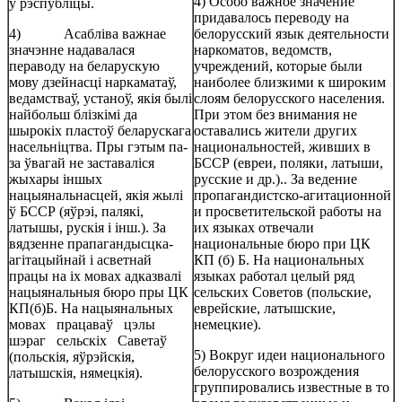
4) Особо важное значение
ў рэспубліцы.
придавалось переводу на
4) Асабліва важнае
белорусский язык деятельности
значэнне надавалася
наркоматов, ведомств,
пераводу на беларускую
учреждений, которые были
мову дзейнасці наркаматаў,
наиболее близкими к широким
ведамстваў, устаноў, якія былі
слоям белорусского населения.
найбольш блізкімі да
При этом без внимания не
шырокіх пластоў беларускага
оставались жители других
насельніцтва. Пры гэтым па-
национальностей, живших в
за ўвагай не заставаліся
БССР (евреи, поляки, латыши,
жыхары іншых
русские и др.).. За ведение
нацыянальнасцей, якія жылі
пропагандистско-агитационной
ў БССР (яўрэі, палякі,
и просветительской работы на
латышы, рускія і інш.). За
их языках отвечали
вядзенне прапагандысцка-
национальные бюро при ЦК
агітацыйнай і асветнай
КП (б) Б. На национальных
працы на іх мовах адказвалі
языках работал целый ряд
нацыянальныя бюро пры ЦК
сельских Советов (польские,
КП(б)Б. На нацыянальных
еврейские, латышские,
мовах працаваў цэлы
немецкие).
шэраг сельскіх Саветаў
5) Вокруг идеи национального
(польскія, яўрэйскія,
белорусского возрождения
латышскія, нямецкія).
группировались известные в то