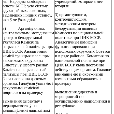
на Народны камісарыят
учреждений, которые в нее
асветы БССР, усю сістэму
входили.
адукацыйных, асветных,
3) организующим,
выдавецкіх і іншых устаноў,
контролирующим,
якія ў яе ўваходзілі.
методическим центром
3) Арганізуючым,
белорусизации являлась
кантралюючым, метадычным
Комиссия по национальной
цэнтрам беларусізацыі
политике при ЦИК БССР.
з'яўлялася Камісія па
Аналогичные комиссии
нацыянальнай палітыцы пры
функционировали при
ЦВК БССР. Аналагічныя
исполкомах окружных Советов
камісіі функцыянавалі пры
и в ряде районов. Комиссия по
выканкомах акруговых
национальной политике при
Саветаў і ў шэрагу раёнаў.
ЦИК БССР была постоянно
Камісія па нацыянальнай
действующим органом. Главное
палітыцы пры ЦВК БССР
внимание ею и окружными
была пастаянна дзеючым
комиссиями обращалось на
органам. Галоўная ўвага ёю і
проверку
аркуговымі камісіямі
выполнения директив и
звярталася на праверку
мероприятий по
выканання дырэктыў і
осуществлению нацполитики в
мерапрыемстваў па
республике.
ажыццяўленні нацпалітыкі