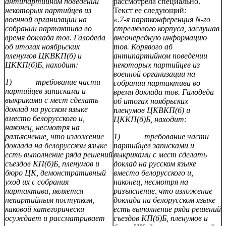
антипартийном поведении
рассмотрела специально.
некоторых партийцев из
Текст ее следующий
:
военной организации на
«.7-я партконференция N-го
собрании партактива во
стрелкового корпуса, заслушав
время доклада тов. Галодеда
внеочередную информацию
об итогах ноябрьских
тов. Корявого аб
пленумов ЦКВКП(б) и
антипартийном поведении
ЦККП(б)Б, находит:
некоторых партийцев из
военной организации на
1) требование части
собрании партактива во
партийцев записками и
время доклада тов. Галодеда
выкриками с мест сделать
об итогах ноябрьских
доклад на русском языке
пленумов ЦКВКП(б) и
вместо белорусского и,
ЦККП(б)Б, находит:
наконец, несмотря на
разъяснение, что изложение
1) требование части
доклада на белорусском языке
партийцев записками и
есть выполнение ряда решений
выкриками с мест сделать
съездов КП(б)Б, пленумов и
доклад на русском языке
бюро ЦК, демонстративный
вместо белорусского и,
уход их с собрания
наконец, несмотря на
партактива, является
разъяснение, что изложение
непартийным поступком,
доклада на белорусском языке
каковой категорически
есть выполнение ряда решений
осуждает и рассматривает
съездов КП(б)Б, пленумов и