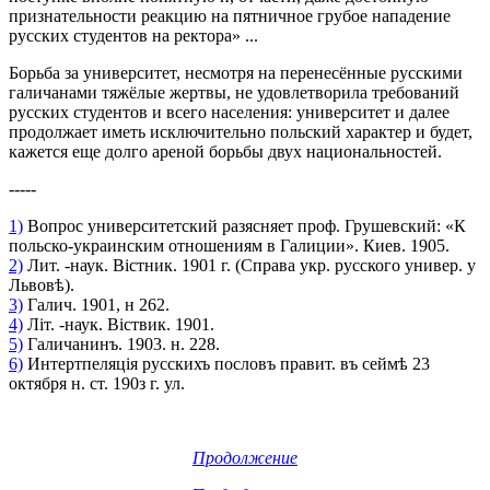
признательности реакцию на пятничное грубое нападение
русских студентов на ректора» ...
Борьба за университет, несмотря на перенесённые русскими
галичанами тяжёлые жертвы, не удовлетворила требований
русских студентов и всего населения: университет и далее
продолжает иметь исключительно польский характер и будет,
кажется еще долго ареной борьбы двух национальностей.
-----
1)
Вопрос университетский разясняет проф. Грушевский: «К
польско-украинским отношениям в Галиции». Киев. 1905.
2)
Лит. -наук. Вістник. 1901 г. (Справа укр. русского универ. у
Львовѣ).
3)
Галич. 1901, н 262.
4)
Літ. -наук. Віствик. 1901.
5)
Галичанинъ. 1903. н. 228.
6)
Интертпеляція русскихъ пословъ правит. въ сеймѣ 23
октября н. ст. 190з г. ул.
Продолжение