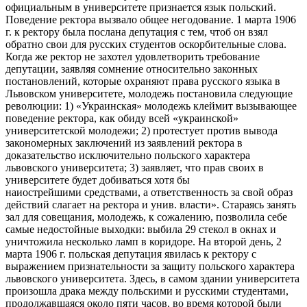
официальным в университете признается язык польский.
Поведение ректора вызвало общее негодование. 1 марта 1906
г. к ректору была послана депутация с тем, чтоб он взял
обратно свои для русских студентов оскорбительные слова.
Когда же ректор не захотел удовлетворить требование
депутации, заявляя сомнение относительно законных
постановлений, которые охраняют права русского языка в
Львовском университете, молодежь постановила следующие
революции: 1) «Украинская» молодежь клеймит вызывающее
поведение ректора, как обиду всей «украинской»
университетской молодежи; 2) протестует против вывода
закономерных заключений из заявлений ректора в
доказательство исключительно польского характера
львовского университета; 3) заявляет, что прав своих в
университете будет добиваться хотя бы
наиострейшими средствами, а ответственность за свой образ
действий слагает на ректора и унив. власти». Стараясь занять
зал для совещания, молодежь, к сожалению, позволила себе
самые недостойные выходки: выбила 29 стекол в окнах и
уничтожила несколько ламп в коридоре. На второй день, 2
марта 1906 г. польская депутация явилась к ректору с
выражением признательности за защиту польского характера
львовского университета. Здесь, в самом здании университета
произошла драка между польскими и русскими студентами,
продолжавшаяся около пяти часов, во время которой были