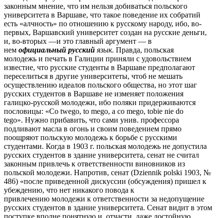
законным мнение, что им нельзя добиваться польского
университета в Варшаве, что такое поведение их собратий
есть «алчность» по отношению к русскому народу, ибо, во-
первых, Варшавский университет создан на русские деньги,
и, во-вторых —и это главный аргумент — в
нем
официальный русский
язык
. Правда, польская
молодежь и печать в Галиции приняли с удовольствием
известие, что русские студенты в Варшаве предполагают
переселиться в другие университеты, чтоб не мешать
осуществлению идеалов польского общества, но этот шаг
русских студентов в Варшаве не изменяет положения
галицко-русской молодежи, ибо поляки придерживаются
пословицы: «Со twego, to mego, а со mego, tobie nie do
tego». Нужно прибавить, что сами унив. профессора
подливают масла в огонь и своим поведением прямо
поощряют польскую молодежь к борьбе с русскими
студентами. Когда в 1903 г. польская молодежь не допустила
русских студентов в здание университета, сенат не считал
законным привлечь к ответственности виновников из
польской молодежи. Напротив, сенат (Dziennik polski 1903, №
486) «после приведенной дискуссии (обсуждения) пришел к
убеждению, что нет никакого повода к
привлечению молодежи к ответственности за недопущение
русских студентов в здание университета. Сенат видит в этом
поступке вполне понятную и, отчасти, даже достойную