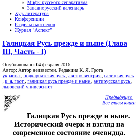
Мифы русского сепаратизма
Западнорусский календарь
Худ. литература
Конференции
Разделы партнеров
Журнал "Аспект"
Галицкая Русь прежде и ныне (Глава
III, Часть - I)
Опубликовано: 04 февраля 2016
Автор: Автор неизвестен. Редакция К. Я. Грота
украина
,
подкарпатская русь
,
австро венгрия
,
галицкая русь
,
к. я. грот
,
галицкая русь прежде и ныне
,
антирусская русь
,
львовский университет
Предыдущее
Все главы книги
Галицкая Русь прежде и ныне.
Исторический очерк и взгляд на
современное состояние очевидца.