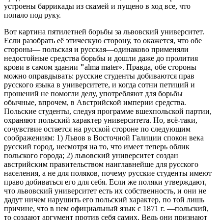
устроены баррикады из скамей и пущено в ход все, что
попало под руку.
Вот картина пятилетней борьбы за львовский университет.
Если разобрать её этическую сторону, то окажется, что обе
стороны— польская и русская—одинаково применяли
недостойные средства борьбы и дошли даже до пролития
крови в самом здании
"
alma mater». Правда, обе стороны
можно оправдывать: русские студенты добиваются прав
русского языка в университете, и когда сотни петиций и
прошений не помогли делу, употребляют для борьбы
обычные, впрочем, в Австрийской империи средства.
Польские студенты, следуя программе вшехпольской партии,
охраняют польский характер университета. Но, всё-таки,
сочувствие остается на русской стороне по следующим
соображениям: 1) Львов в Восточной Галиции спокон века
русский город, несмотря на то, что имеет теперь облик
польского города; 2) львовский университет создан
австрийским правительством наиглавнейше для русского
населения, а не для поляков, почему русские студенты имеют
право добиваться его для себя. Если же поляки утверждают,
что львовский университет есть их собственность, и они не
дадут ничем нарушить его польский характер, по той лишь
причине, что в нем официальный язык с 1871 г. —польский,
то создают аргумент против себя самих. Ведь они признают