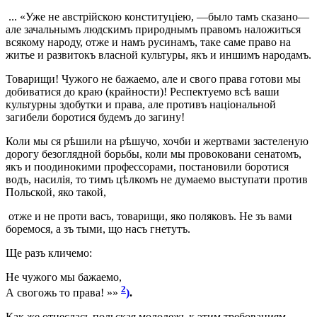
... «Уже не австрійскою конституціею, —было тамъ сказано—
але зачальнымъ людскимъ природнымъ правомъ наложиться
всякому народу, отже и намъ русинамъ, таке саме право на
житье и развитокъ власной культуры, якъ и иншимъ народамъ.
Товарищи! Чужого не бажаемо, але и свого права готови мы
добиватися до краю (крайности)! Респектуемо всѣ ваши
культурны здобутки и права, але противъ національной
загибели боротися будемъ до загину!
Коли мы ся рѣшили на рѣшучо, хочби и жертвами застеленую
дорогу безоглядной борьбы, коли мы провоковани сенатомъ,
якъ и поодинокими профессорами, постановили боротися
водъ, насилія, то тимъ цѣлкомъ не думаемо выступати против
Польской, яко такой,
отже и не проти васъ, товарищи, яко поляковъ. Не зъ вами
боремося, а зъ тыми, що насъ гнетутъ.
Ще разъ кличемо:
Не чужого мы бажаемо,
2
А свогожь то права! »»
)
.
Как же отнеслась польская молодежь к этим требованиям