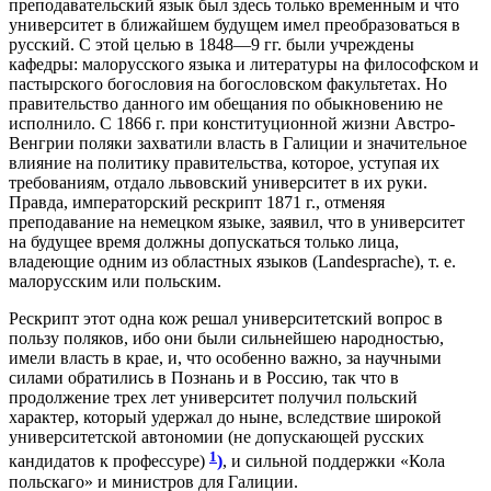
преподавательский язык был здесь только временным и что
университет в ближайшем будущем имел преобразоваться в
русский. С этой целью в 1848—9 гг. были учреждены
кафедры: малорусского языка и литературы на философском и
пастырского богословия на богословском факультетах. Но
правительство данного им обещания по обыкновению не
исполнило. С 1866 г. при конституционной жизни Австро-
Венгрии поляки захватили власть в Галиции и значительное
влияние на политику правительства, которое, уступая их
требованиям, отдало львовский университет в их руки.
Правда, императорский рескрипт 1871 г., отменяя
преподавание на немецком языке, заявил, что в университет
на будущее время должны допускаться только лица,
владеющие одним из областных языков (Landesprache), т. е.
малорусским или польским.
Рескрипт этот одна кож решал университетский вопрос в
пользу поляков, ибо они были сильнейшею народностью,
имели власть в крае, и, что особенно важно, за научными
силами обратились в Познань и в Россию, так что в
продолжение трех лет университет получил польский
характер, который удержал до ныне, вследствие широкой
университетской автономии (не допускающей русских
1
кандидатов к профессуре)
)
, и сильной поддержки «Кола
польскаго» и министров для Галиции.