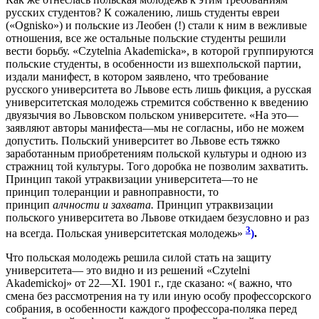
русских студентов? К сожалению, лишь студенты евреи
(«Ognisko») и польские из Леобен (!) стали к ним в вежливые
отношения, все же остальные польские студенты решили
вести борьбу. «Czytelnia Akademicka», в которой группируются
польские студенты, в особенности из вшехпольской партии,
издали манифест, в котором заявлено, что требование
русского университета во Львове есть лишь фикция, а русская
университетская молодежь стремится собственно к введению
двуязычия во Львовском польском университете. «На это—
заявляют авторы манифеста—мы не согласны, ибо не можем
допустить. Польский университет во Львове есть тяжко
заработанным приобретениям польской культуры и одною из
стражниц той культуры. Того доробка не позволим захватить.
Принцип такой утраквизации университета—то не
принцип толеранции и равноправности, то
принцип
алчности и захвата.
Принцип утраквизации
польского университета во Львове откидаем безусловно и раз
3
на всегда. Польская университетская молодежь»
)
.
Что польская молодежь решила силой стать на защиту
университета— это видно и из решений «Czytelni
Akademickoj» от 22—XI. 1901 г., где сказано: «( важно, что
смена без рассмотрения на ту или иную особу профессорского
собрания, в особенности каждого профессора-поляка перед