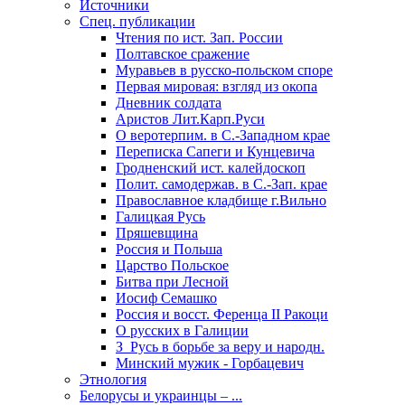
Источники
Спец. публикации
Чтения по ист. Зап. России
Полтавское сражение
Муравьев в русско-польском споре
Первая мировая: взгляд из окопа
Дневник солдата
Аристов Лит.Карп.Руси
О веротерпим. в С.-Западном крае
Переписка Сапеги и Кунцевича
Гродненский ист. калейдоскоп
Полит. самодержав. в С.-Зап. крае
Православное кладбище г.Вильно
Галицкая Русь
Пряшевщина
Россия и Польша
Царство Польское
Битва при Лесной
Иосиф Семашко
Россия и восст. Ференца II Ракоци
О русских в Галиции
З_Русь в борьбе за веру и народн.
Минский мужик - Горбацевич
Этнология
Белорусы и украинцы – ...