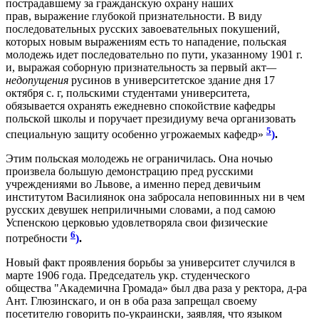
пострадавшему за гражданскую охрану наших
прав, выражение глубокой признательности. В виду
последовательных русских завоевательных покушений,
которых новым выражениям есть то нападение, польская
молодежь идет последовательно по пути, указанному 1901 г.
и, выражая соборную признательность за первый акт
—
недопущения
русинов в университетское здание дня 17
октября с. г, польскими студентами университета,
обязывается охранять ежедневно спокойствие кафедры
польской школы и поручает президиуму веча организовать
5
специальную защиту особенно угрожаемых кафедр»
)
.
Этим польская молодежь не ограничилась. Она ночью
произвела большую демонстрацию пред русскими
учреждениями во Львове, а именно перед девичьим
институтом Василиянок она забросала неповинных ни в чем
русских девушек неприличными словами, а под самою
Успенскою церковью удовлетворяла свои физические
6
потребности
)
.
Новый факт проявления борьбы за университет случился в
марте 1906 года. Председатель укр. студенческого
общества "Академична Громада» был два раза у ректора, д-ра
Ант. Глюзинскаго, и он в оба paзa запрещал своему
посетителю говорить по-украински, заявляя, что языком