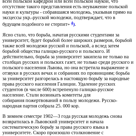
всей польской кафедрой или всей польской наукой, что
отсутствие такого представления есть неуважение польской
науки и культуры - собравшаяся молодежь, указывая прямо на
эксцессы укр.-русской молодежи, подтверждает, что в
4
будущем подобного не стерпит»
)
.
Ясно стало, что борьба, начатая русскими студентами за
университет, будет борьбой более широких размеров, борьбой
также всей молодежи русской и польской, а вслед затем
борьбой общества галицко-русского и польского. И
действительно, борьба за университет закипела не только на
столбцах русских и польских газет, не только среди русского и
польского населения Львова, но она встретила выражение и
отзвуки в русских вечах и собраниях по провинциям; борьба
за университет разгорелась в настоящую борьбу за народные
права русского населения Галиции. Удаление русских
студентов (в числе 600) встрепенуло галицко-русское
население. Стали возникать комитеты для
собирания пожертвований в пользу молодежи. Русско-
народная партия собрала 25. 000 кор.
В зимнем семестре 1902—3 года русская молодежь снова
возвратилась в Львовский университет и начала
систематическую борьбу за права русского языка в
университете. Скоро произошло столкновение с