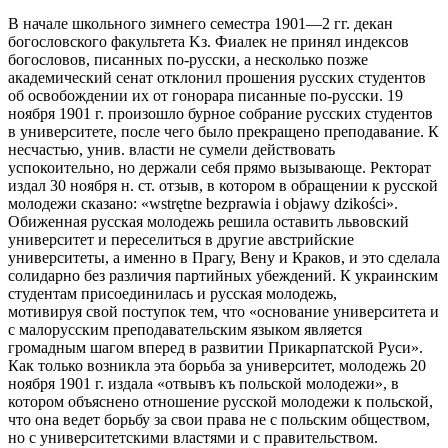
В начале школьного зимнего семестра 1901—2 гг. декан
богословского факультета Kз. Фиалек не принял индексов
богословов, писанных по-русски, а несколько позже
академический сенат отклонил прошения русских студентов
об освобождении их от гонорара писанные по-русски. 19
ноября 1901 г. произошло бурное собрание русских студентов
в университете, после чего было прекращено преподавание. К
несчастью, унив. власти не сумели действовать
успокоительно, но держали себя прямо вызывающе. Ректорат
издал 30 ноября н. ст. отзыв, в котором в обращении к русской
молодежи сказано: «wstrętne bezprawia i objawy dzikości».
Обиженная русская молодежь решила оставить львовский
университет и переселиться в другие австрийские
университеты, а именно в Прагу, Вену и Краков, и это сделала
солидарно без различия партийных убеждений. К украинским
студентам присоединилась и русская молодежь,
мотивируя свой поступок тем, что «основание университета и
с малорусским преподавательским языком является
громадным шагом вперед в развитии Прикарпатской Руси».
Как только возникла эта борьба за университет, молодежь 20
ноября 1901 г. издала «отвывъ къ польской молодежи», в
котором объяснено отношение русской молодежи к польской,
что она ведет борьбу за свои права не с польским обществом,
но с университетскими властями и с правительством.