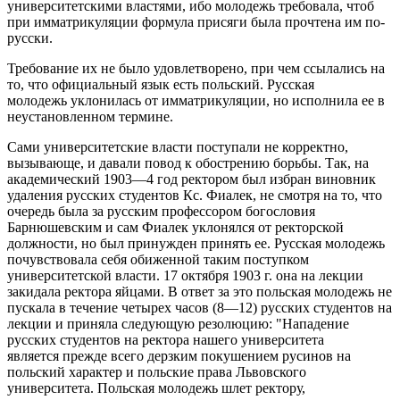
университетскими властями, ибо молодежь требовала, чтоб
при имматрикуляции формула присяги была прочтена им по-
русски.
Требование их не было удовлетворено, при чем ссылались на
то, что официальный язык есть польский. Русская
молодежь уклонилась от имматрикуляции, но исполнила ее в
неустановленном термине.
Сами университетские власти поступали не корректно,
вызывающе, и давали повод к обострению борьбы. Так, на
академический 1903—4 год ректором был избран виновник
удаления русских студентов Кс. Фиалек, не смотря на то, что
очередь была за русским профессором богословия
Барнюшевским и сам Фиалек уклонялся от ректорской
должности, но был принужден принять ее. Русская молодежь
почувствовала себя обиженной таким поступком
университетской власти. 17 октября 1903 г. она на лекции
закидала ректора яйцами. В ответ за это польская молодежь не
пускала в течение четырех часов (8—12) русских студентов на
лекции и приняла следующую резолюцию: "Нападение
русских студентов на ректора нашего университета
является прежде всего дерзким покушением русинов на
польский характер и польские права Львовского
университета. Польская молодежь шлет ректору,