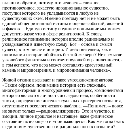
главным образом, потому, что человек – сложное,
противоречивое, зачастую иррациональное существо,
поступки которого не укладываются в любую из
существующих схем. Именно поэтому нет и не может быть
единой общепризнанной истины в оценке событий, явлений
и фактов… Единую истину и единое понимание мы можем
допустить разве что в сфере религиозной. К слову,
религиозное понимание истории вполне рационально и
укладывается в известную схему: Бог – основа и смысл
сущего, в том числе и истории. И действительно, как в
понимании истории обойтись без той же веры? Не в смысле
узколобого фанатизма и соответствующей ограниченности, а
в том аспекте, что вера может составлять краеугольный
камень и мировоззрения, и миропонимания человека».
Живой отклик вызывает и такое умозаключение автора:
«Таким образом, понимание истории есть сложный,
многофакторный и многоуровневый процесс, компонентами
которого являются личность исследователя, особенности
эпохи, определение интеллектуальных критериев познания,
отсутствие гносеологического шаблона. ―Понимать – вовсе
не значит только ―рационализировать. Это и чувство, и
эмоции, личное прошлое и настоящее, даже физическое
состояние познающего и «понимающего». Как же тогда быть
с единством чувственного и рационального в познании?