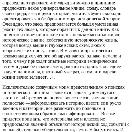
справедливо признает, что «вряд ли можно в принципе
предложить некое универсальное клише, схему, словарь
своего рода, взяв в руки который, читатель будет свободно
ориентироваться в безбрежном море исторической теории.
Очевидно, что здесь предполагается большая умственная
работа тех людей, которые обратятся к данной книге. Как
понятно и иное: ни в какие схемы нельзя «загнать» живое
историческое знание, собственную историческую жизнь,
которая всегда выше и глубже всяких схем, любых
теоретических постулатов». В мыслях и практических
рекомендациях ученого обнаруживается, однако, немало и
того, к чему приходят опытные историки эмпирическим
путем и даже без знания методологии истории. Последнее
радует, напоминая, в который уже раз, о том, что «древо
жизни вечно зеленеет…».
Исключительно созвучным моим представлениям о поисках
исторической истины являются слова упомянутого
автора: «Стремление понять вовсе не означает желание
полностью ―заформолизовать историю, ввести ее в русло
законов и категорий, все разложить по полочкам и
соответствующим образом классифицировать… Все же
придется признать, что материальные и классовые
предпосылки явлений объясняют исторический ход событий с
меньшей степенью убедительности, чем нам бы хотелось. И