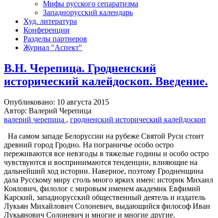
Мифы русского сепаратизма
Западнорусский календарь
Худ. литература
Конференции
Разделы партнеров
Журнал "Аспект"
В.Н. Черепица. Гродненский
исторический калейдоскоп. Введение.
Опубликовано: 10 августа 2015
Автор: Валерий Черепица
валерий черепица
,
гродненский исторический калейдоскоп
На самом западе Белоруссии на рубеже Святой Руси стоит
древний город Гродно. На пограничье особо остро
переживаются все невзгоды в тяжелые годины и особо остро
чувствуются и воспринимаются тенденции, влияющие на
дальнейший ход истории. Наверное, поэтому Гродненщина
дала Русскому миру столь много ярких имен: историк Михаил
Коялович, филолог с мировым именем академик Евфимий
Карский, западнорусский общественный деятель и издатель
Лукьян Михайлович Солоневич, выдающийся философ Иван
Лукьянович Солоневич и многие и многие другие.