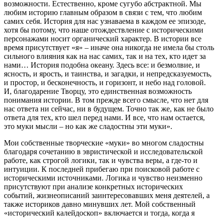
возможности. Естественно, кроме сугубо абстрактной. Мы
любим историю главным образом в связи с тем, что любим
самих себя. История для нас узнаваема в каждом ее эпизоде,
хотя бы потому, что наше отождествление с историческими
персонажами носит органический характер. В истории все
время присутствует «я» – иначе она никогда не имела бы столь
сильного влияния как на нас самих, так и на тех, кто идет за
нами… История подобна океану. Здесь все: и безмолвие, и
ясность, и ярость, и таинства, и загадки, и непредсказуемость,
и простор, и бесконечность, и горизонт, и небо над головой.
И, благодарение Творцу, это единственная возможность
понимания истории. В том прежде всего смысле, что нет для
нас ответа ни сейчас, ни в будущем. Точно так же, как не было
ответа для тех, кто шел перед нами. И все, что нам остается,
это муки мысли – но как же сладостны эти муки».
Мои собственные творческие «муки» во многом сладостны
благодаря сочетанию в эвристической и исследовательской
работе, как строгой логики, так и чувства веры, а где-то и
интуиции. К последней прибегаю при поисковой работе с
историческими источниками. Логика и чувство неизменно
присутствуют при анализе конкретных исторических
событий, жизнеописаний заинтересовавших меня деятелей, а
также историков давно минувших лет. Мой собственный
«исторический калейдоскоп» включается и тогда, когда я