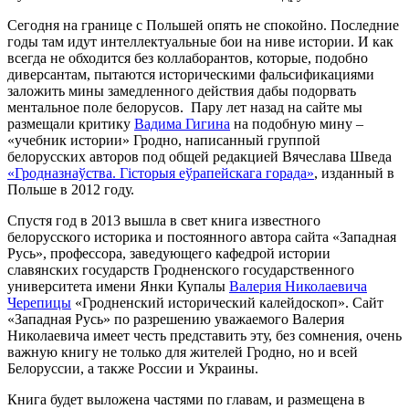
Сегодня на границе с Польшей опять не спокойно. Последние
годы там идут интеллектуальные бои на ниве истории. И как
всегда не обходится без коллаборантов, которые, подобно
диверсантам, пытаются историческими фальсификациями
заложить мины замедленного действия дабы подорвать
ментальное поле белорусов. Пару лет назад на сайте мы
размещали критику
Вадима Гигина
на подобную мину –
«учебник истории» Гродно, написанный группой
белорусских авторов под общей редакцией Вячеслава Шведа
«Гродназнаўства. Гісторыя еўрапейскага горада»
, изданный в
Польше в 2012 году.
Спустя год в 2013 вышла в свет книга известного
белорусского историка и постоянного автора сайта «Западная
Русь», профессора, заведующего кафедрой истории
славянских государств Гродненского государственного
университета имени Янки Купалы
Валерия Николаевича
Черепицы
«Гродненский исторический калейдоскоп». Сайт
«Западная Русь» по разрешению уважаемого Валерия
Николаевича имеет честь представить эту, без сомнения, очень
важную книгу не только для жителей Гродно, но и всей
Белоруссии, а также России и Украины.
Книга будет выложена частями по главам, и размещена в