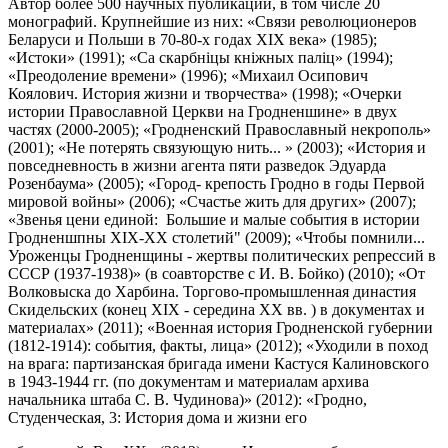
Автор более 500 научных публикаций, в том числе 20
моногра­фий. Крупнейшие из них: «Связи революционеров
Беларуси и Польши в 70-80-х годах XIX века» (1985);
«Истоки» (1991); «Са скарбнiцы кнiжных палiц» (1994);
«Преодоление времени» (1996); «Михаил Осипович
Коялович. История жизни и творчества» (1998); «Очерки
истории Православной Церкви на Гродненшине» в двух
частях (2000-2005); «Гродненский Православный некрополь»
(2001); «Не потерять связующую нить... » (2003); «История и
повседневность в жизни агента пяти разведок Эдуарда
Розенбаума» (2005); «Город- крепость Гродно в годы Первой
мировой войны» (2006); «Счастье жить для других» (2007);
«Звенья цени единой: Большие и малые события в истории
Гродненшпны ХIХ-ХХ столетий" (2009); «Чтобы помнили...
Уроженцы Гродненщины - жертвы политических репрессий в
СССР (1937-1938)» (в соавторстве с И. В. Бойко) (2010); «От
Волковыска до Харбина. Торгово-промышленная династия
Скидельских (конец XIX - середина XX вв. ) в документах и
материалах» (2011); «Военная история Гродненской губернии
(1812-1914): события, факты, лица» (2012); «Уходили в поход
на врага: партизанская бригада имени Кастуся Калиновского
в 1943-1944 гг. (по документам и материалам архива
начальника штаба С. В. Чудинова)» (2012): «Гродно,
Студенческая, 3: История дома и жизни его