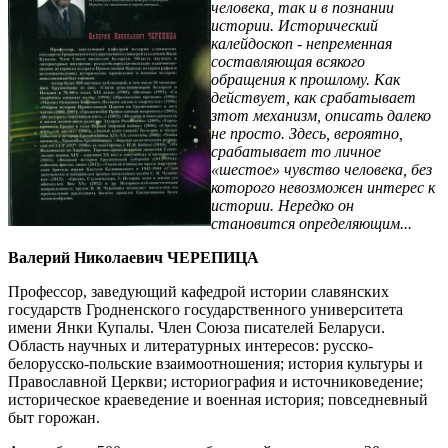
человека, так и в познании
истории. Исторический
калейдоскоп
-
непременная
составляющая всякого
обращения к прошлому. Как
действует, как срабатывает
зтот механизм, описать далеко
не просто. Здесь, вероятно,
срабатывает то личное
«шестое» чувство человека, без
которого невозможен интерес к
истории. Нередко он
становится определяющим...
Валерий Николаевич ЧЕРЕПИЦА
Профессор, заведующий кафедрой истории славянских
государств Гродненского государственного университета
имени Янки Купалы. Член Союза писателей Беларуси.
Область научных и литературных интересов: русско-
белорусско-польские взаимоотношения; история культуры и
Православной Церкви; историография и источниковедение;
историческое краеведение и военная история; повседневный
быт горожан.