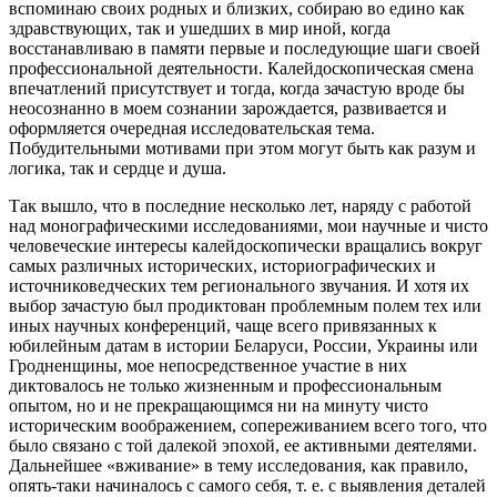
вспоминаю своих родных и близких, собираю во едино как
здравствующих, так и ушедших в мир иной, когда
восстанавливаю в памяти первые и последующие шаги своей
профессиональной деятельности. Калейдоскопическая смена
впечатлений присутствует и тогда, когда зачастую вроде бы
неосознанно в моем сознании зарождается, развивается и
оформляется очередная исследовательская тема.
Побудительными мотивами при этом могут быть как разум и
логика, так и сердце и душа.
Так вышло, что в последние несколько лет, наряду с работой
над монографическими исследованиями, мои научные и чисто
человеческие интересы калейдоскопически вращались вокруг
самых различных исторических, историографических и
источниковедческих тем регионального звучания. И хотя их
выбор зачастую был продиктован проблемным полем тех или
иных научных конференций, чаще всего привязанных к
юбилейным датам в истории Беларуси, России, Украины или
Гродненщины, мое непосредственное участие в них
диктовалось не только жизненным и профессиональным
опытом, но и не прекращающимся ни на минуту чисто
историческим воображением, сопереживанием всего того, что
было связано с той далекой эпохой, ее активными деятелями.
Дальнейшее «вживание» в тему исследования, как правило,
опять-таки начиналось с самого себя, т. е. с выявления деталей