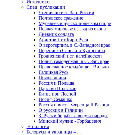
Источники
Спец. публикации
Чтения по ист. Зап. России
Полтавское сражение
Муравьев в русско-польском споре
Первая мировая: взгляд из окопа
Дневник солдата
Аристов Лит.Карп.Руси
О веротерпим. в С.-Западном крае
Переписка Сапеги и Кунцевича
Гродненский ист. калейдоскоп
Полит. самодержав. в С.-Зап. крае
Православное кладбище г.Вильно
Галицкая Русь
Пряшевщина
Россия и Польша
Царство Польское
Битва при Лесной
Иосиф Семашко
Россия и восст. Ференца II Ракоци
О русских в Галиции
З_Русь в борьбе за веру и народн.
Минский мужик - Горбацевич
Этнология
Белорусы и украинцы – ...