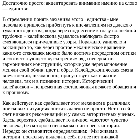
Достаточно просто: акцентировать внимание именно на слово
― единство.
В стремлении понять механизм этого «единства» мне
невольно пришлось прибегнуть к впечатлениям из далекого
туманного детства, когда через поднесение к глазу волшебной
трубочки – калейдоскопа удавалось наблюдать быстро
сменяющиеся причудливые узоры. Поражало, удивляло и
восхищало то, как через простое механическое вращение
каких-то стекляшек можно было достичь посредством оптики
и соответствующего «угла зрения» ряда невероятно
гармоничных конструкций, которые уже через мгновение
меняли свой облик, цвет и образ. Калейдоскопическая смена
впечатлений, несомненно, присутствует как в жизни
человека, так и в познании истории. Исторический
калейдоскоп – непременная составляющая всякого обращения
к прошлому.
Как действует, как срабатывает этот механизм в различных
поисковых ситуациях описать далеко не просто. Нет на сей
счет никаких рекомендаций и у самых авторитетных ученых.
Здесь, вероятно, срабатывает то личное, «шестое» чувство
человека, без которого невозможен интерес к истории.
Нередко он становится определяющим: «Мы живем в
истории, поскольку выделить себя из нее нет никакой