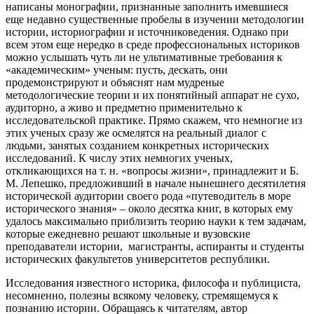
написаны монографии, признанные заполнить имевшиеся
еще недавно существенные пробелы в изучении методологии
истории, историографии и источниковедения. Однако при
всем этом еще нередко в среде профессиональных историков
можно услышать чуть ли не ультимативные требования к
«академическим» ученым: пусть, дескать, они
продемонстрируют и объяснят нам мудреные
методологические теории и их понятийный аппарат не сухо,
аудиторно, а живо и предметно применительно к
исследовательской практике. Прямо скажем, что немногие из
этих ученых сразу же осмелятся на реальный диалог с
людьми, занятых созданием конкретных исторических
исследований. К числу этих немногих ученых,
откликающихся на т. н. «вопросы жизни», принадлежит и Б.
М. Лепешко, предложивший в начале нынешнего десятилетия
исторической аудитории своего рода «путеводитель в море
исторического знания» – около десятка книг, в которых ему
удалось максимально приблизить теорию науки к тем задачам,
которые ежедневно решают школьные и вузовские
преподаватели истории, магистранты, аспиранты и студенты
исторических факультетов университетов республики.
Исследования известного историка, философа и публициста,
несомненно, полезны всякому человеку, стремящемуся к
познанию истории. Обращаясь к читателям, автор