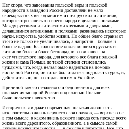
Нет спора, что завоевания польской веры и польской
народности в западной России доставляли не мало
своекорыстных выгод многим из тех русских и литвинов,
которые отрывались от своего народа и делались поляками.
Между русскими и литовскими князьями и дворянами,
делавшимися латинянами и поляками, развивались некоторые
науки, искусства, удобства жизни. Но общее благо страны от
этого не только не увеличивалось, а напротив—больше и
больше падало. Благоденствие ополячившихся русских и
литвинов более и более беспощадно развивалось на
счет угнетаемого народа, для которого все блага польской
жизни и сама Польша до такой степени становились
чуждыми, что, когда нельзя было надеяться на помощь
восточной России, он готов был отдаться под власть турок, и,
действительно, не раз отдавался им в Украйне.
Причиной такого печального и бедственного для всех
положения западной России под властью Польши
было польское шляхетство.
Историческая и даже современная польская жизнь есть
исключительно жизнь верхнего слоя поляков, — верхнего не
в том смысле, в каком жизнь всякого народа есть прежде всего
жизнь всего даровитого, образованного, а в смысле самой
дурной исключительности, — в смысле шляхетства. Все, что