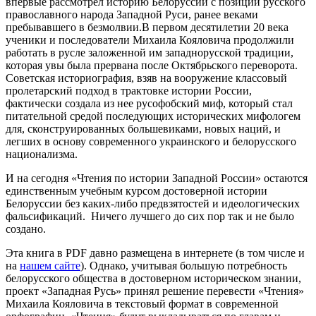
впервые рассмотрел историю Белоруссии с позиций русского
православного народа Западной Руси, ранее веками
пребывавшего в безмолвии.В первом десятилетии 20 века
ученики и последователи Михаила Кояловича продолжили
работать в русле заложенной им западнорусской традиции,
которая увы была прервана после Октябрьского переворота.
Советская историография, взяв на вооружение классовый
пролетарский подход в трактовке истории России,
фактически создала из нее русофобский миф, который стал
питательной средой последующих исторических мифологем
для, сконструированных большевиками, новых наций, и
легших в основу современного украинского и белорусского
национализма.
И на сегодня «Чтения по истории Западной России» остаются
единственным учебным курсом достоверной истории
Белоруссии без каких-либо предвзятостей и идеологических
фальсификаций. Ничего лучшего до сих пор так и не было
создано.
Эта книга в PDF давно размещена в интернете (в том числе и
на
нашем сайте
). Однако, учитывая большую потребность
белорусского общества в достоверном историческом знании,
проект «Западная Русь» принял решение перевести «Чтения»
Михаила Кояловича в текстовый формат в современной