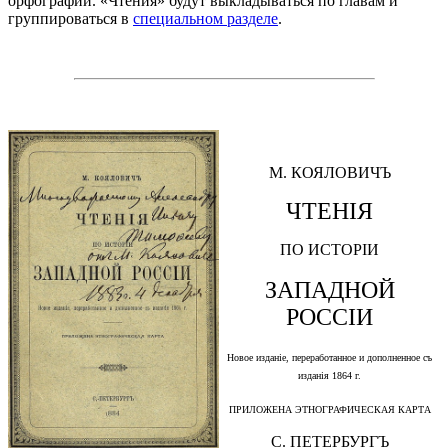
орфографии. «Чтения» будут выкладываться по главам и
группироваться в
специальном разделе
.
М. КОЯЛОВИЧЪ
ЧТЕНIЯ
ПО ИСТОРIИ
ЗАПАДНОЙ
РОССIИ
Новое изданiе, переработанное и дополненное съ
изданiя 1864 г.
ПРИЛОЖЕНА ЭТНОГРАФИЧЕСКАЯ КАРТА
С. ПЕТЕРБУРГЪ