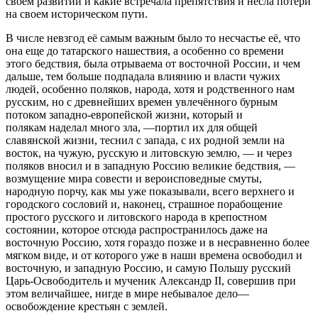
своем развитии и какие встречала препятствия и несла потери
на своем историческом пути.
В числе невзгод её самым важным было то несчастье её, что
она еще до татарского нашествия, а особенно со времени
этого бедствия, была отрываема от восточной России, и чем
дальше, тем больше подпадала влиянию и власти чужих
людей, особенно поляков, народа, хотя и родственного нам
русским, но с древнейших времен увлечённого бурным
потоком западно-европейской жизни, который и
полякам наделал много зла, —портил их для общей
славянской жизни, теснил с запада, с их родной земли на
восток, на чужую, русскую и литовскую землю, — и через
поляков вносил и в западную Россию великие бедствия, —
возмущение мира совести и вероисповедные смуты,
народную порчу, как мы уже показывали, всего верхнего и
городского сословий и, наконец, страшное порабощение
простого русского и литовского народа в крепостном
состоянии, которое отсюда распространилось даже на
восточную Россию, хотя гораздо позже и в несравненно более
мягком виде, и от которого уже в наши времена освободил и
восточную, и западную Россию, и самую Польшу русский
Царь-Освободитель и мученик Александр II, совершив при
этом величайшее, нигде в мире небывалое дело—
освобождение крестьян с землей.