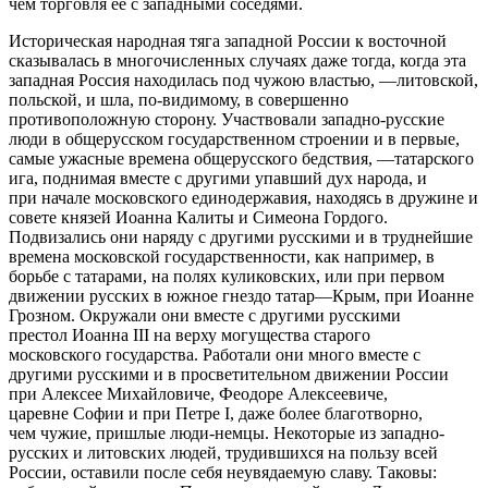
чем торговля её с западными соседями.
Историческая народная тяга западной России к восточной
сказывалась в многочисленных случаях даже тогда, когда эта
западная Россия находилась под чужою властью, —литовской,
польской, и шла, по-видимому, в совершенно
противоположную сторону. Участвовали западно-русские
люди в общерусском государственном строении и в первые,
самые ужасные времена общерусского бедствия, —татарского
ига, поднимая вместе с другими упавший дух народа, и
при начале московского единодержавия, находясь в дружине и
совете князей Иоанна Калиты и Симеона Гордого.
Подвизались они наряду с другими русскими и в труднейшие
времена московской государственности, как например, в
борьбе с татарами, на полях куликовских, или при первом
движении русских в южное гнездо татар—Крым, при Иоанне
Грозном. Окружали они вместе с другими русскими
престол Иоанна III на верху могущества старого
московского государства. Работали они много вместе с
другими русскими и в просветительном движении России
при Алексее Михайловиче, Феодоре Алексеевиче,
царевне Софии и при Петре I, даже более благотворно,
чем чужие, пришлые люди-немцы. Некоторые из западно-
русских и литовских людей, трудившихся на пользу всей
России, оставили после себя неувядаемую славу. Таковы: