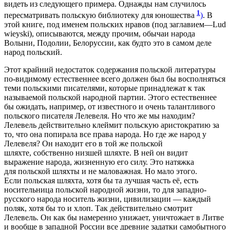
видеть из следующего примера. Однажды нам случилось
1
пересматривать польскую библиотеку для юношества
)
. В
этой книге, под именем польских нравов (под заглавием—Lud
wieyski), описываются, между прочим, обычаи народа
Волыни, Подолии, Белоруссии, как будто это в самом деле
народ польский.
Этот крайний недостаток содержания польской литературы
по-видимому естественнее всего должен был бы восполняться
теми польскими писателями, которые принадлежат к так
называемой польской народной партии. Этого естественнее
бы ожидать, например, от известного и очень талантливого
польского писателя Лелевеля. Но что же мы находим?
Лелевель действительно клеймит польскую аристократию за
то, что она попирала все права народа. Но где же народ у
Лелевеля? Он находит его в той же польской
шляхте, собственно низшей шляхте. В ней он видит
выражение народа, жизненную его силу. Это натяжка
для польской шляхты и не маловажная. Но мало этого.
Если польская шляхта, хотя бы та лучшая часть её, есть
носительница польской народной жизни, то для западно-
русского народа носитель жизни, цивилизации — каждый
поляк, хотя бы то и хлоп. Так действительно смотрит
Лелевель. Он как бы намеренно унижает, уничтожает в Литве
и вообще в западной России все древние задатки самобытного