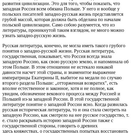
развития цивилизации. Это для того, чтобы показать, что
западная Россия всем обязана Польше. У него и вообще у
польских писателей западно-русская жизнь представляется
грубой массой, которая должна быть обделана по началам
польской цивилизации. Само собою разумеется, что из
литературы, проникнутой таким взглядом, не много можно
узнать западно-русскую жизнь.
Русская литература, конечно, не могла иметь такого грубого
понятия о западно-русской жизни. Русская литература,
государственная, показывает, что Россия всегда знала
западную Россию, как свою русскую землю, и напоминала об
этом Польше. В этом отношении не истекало никакой
давности насчет этой страны, и знаменитое выражение
императрицы Екатерины II, выбитое на медали по случаю
второго раздела Польши: „отторженная возвратих", есть
вполне естественное и законное, хотя и не полное, как
увидим, обозначение векового процесса между Россией и
Польшей из-за западной России. В этой государственной
литературе понятие о западной России ясно. Когда развилась
русская историческая литература, то и она стала смотреть на
западную Россию, как смотрело на нее русское государство, т.
е. стало раскрывать историю западной России также с
государственной стороны, говорить о древних
здесь княжествах, о государственных попытках восстановить