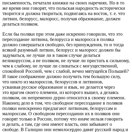
письменность, печатали книжки на своих наречиях. Но в то
же время они говорят, что польская народность исторически
творится и должна твориться, подвигаясь на восток, т. е. что
литвин, белорусс, малоросс, получая образование, должен
делаться поляком.
Если бы поляки при этом даже искренно говорили, что это
пересоздание литвина, белорусса и малоросса в поляка
должно совершаться свободно, без принуждения, то и тогда
всякий разумный литвин, белорусс и малоросс должен бы
задуматься, не лучше ли в таком случае делаться
великоруссом, а не поляком, не лучше ли пристать к сильному,
чем к слабому, не лучше ли сливаться с могущественной,
спокойной Россией, чем с слабой, вечно мятущейся Польшей?
И такое соображение должно получить тем большую силу,
что никто из малороссов, белоруссов и литвинов,
усваивая русское образование и язык, не делается через
это врагом своего племени, из которого вышел, а делаясь
поляком, он непременно дурно относится к своему племени.
Наконец дело в том, что свободное пересоздание в поляков
поляки неискренно предлагают литвинам, белоруссам и
малороссам. О свободном пересоздании их в поляков они
говорят только в России, потому что иначе нельзя говорить
и делать, а там, где они имеют власть, они забывают о
свободе. В Галиции они немилосердно давят русский народ и