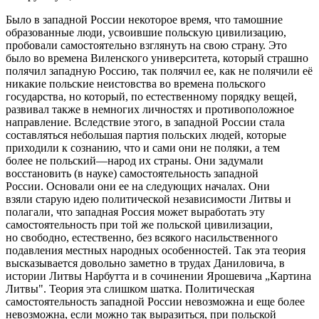
Было в западной России некоторое время, что тамошние
образованные люди, усвоившие польскую цивилизацию,
пробовали самостоятельно взглянуть на свою страну. Это
было во времена Виленского университета, который страшно
полячил западную Россию, так полячил ее, как не полячили её
никакие польские неистовства во времена польского
государства, но который, по естественному порядку вещей,
развивал также в немногих личностях и противоположное
направление. Вследствие этого, в западной России стала
составляться небольшая партия польских людей, которые
приходили к сознанию, что и сами они не поляки, а тем
более не польский—народ их страны. Они задумали
восстановить (в науке) самостоятельность западной
России. Основали они ее на следующих началах. Они
взяли старую идею политической независимости Литвы и
полагали, что западная Россия может выработать эту
самостоятельность при той же польской цивилизации,
но свободно, естественно, без всякого насильственного
подавления местных народных особенностей. Так эта теория
высказывается довольно заметно в трудах Даниловича, в
истории Литвы Нарбутта и в сочинении Ярошевича „Картина
Литвы". Теория эта слишком шатка. Политическая
самостоятельность западной России невозможна и еще более
невозможна, если можно так выразиться, при польской