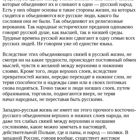
которые объединяют их и сливают в один — русский народ.
Есть у них общие основы и такие стороны жизни, на которых
сходятся и объединяются все русские люди, какого бы
сословия они не были. Так объединяют их религиозные
верования. Так народные исторические предания одинаково
говорят русской душе, как высшей, так и низшей среды.
Трудные времена русской жизни сдвигают в одну семью всех
русских людей. Не говорим уже об единстве языка.
Вследствие этих объединяющих связей в русской жизни, не
смотря ни на какие трудности, происходит постоянный обмен
мыслей, чувств и желаний между верхними и нижними
слоями. Кроме того, люди верхних слоев, вследствие
превратностей жизни, нередко переходят в нижние слои, не
теряя способности и надежды сами или в своих потомках
снова подняться. Точно также и люди низших слоев, путем
образования, торговли, подвигаются вверх, не теряя
начал народных, не переставая быть русскими.
Западно-русская жизнь не имеет ни этого прочного восточно-
русского объединения верхних и нижних слоев народа, ни
даже тех слабых связей между верхними и низшими
сословиями, какие можно замечать в настоящей,
действительной Польше, где и паны, и народ — поляки. В
западной России, говоря вообще, существует жестокое