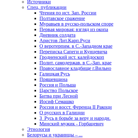
Источники
Спец. публикации
Чтения по ист. Зап. России
Полтавское сражение
Муравьев в русско-польском споре
Первая мировая: взгляд из окопа
Дневник солдата
Аристов Лит.Карп.Руси
О веротерпим. в С.-Западном крае
Переписка Сапеги и Кунцевича
Гродненский ист. калейдоскоп
Полит. самодержав. в С.-Зап. крае
Православное кладбище г.Вильно
Галицкая Русь
Пряшевщина
Россия и Польша
Царство Польское
Битва при Лесной
Иосиф Семашко
Россия и восст. Ференца II Ракоци
О русских в Галиции
З_Русь в борьбе за веру и народн.
Минский мужик - Горбацевич
Этнология
Белорусы и украинцы – ...