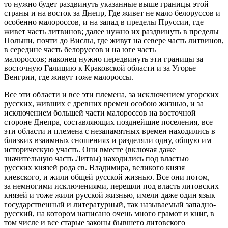
то нужно будет раздвинуть указанные выше границы этой
страны и на восток за Днепр, Где живет не мало белоруссов и
особенно малороссов, и на запад в пределы Пруссии, где
живет часть литвинов; далее нужно их раздвинуть в пределы
Польши, почти до Вислы, где живут на севере часть литвинов,
в середине часть белоруссов и на юге часть
малороссов; наконец нужно передвинуть эти границы за
восточную Галицию к Краковской области и за Угорье
Венгрии, где живут тоже малороссы.
Все эти области и все эти племена, за исключением угорских
русских, живших с древних времен особою жизнью, и за
исключением большей части малороссов на восточной
стороне Днепра, составляющих позднейшие поселения, все
эти области и племена с незапамятных времен находились в
близких взаимных сношениях и разделяли одну, общую им
историческую участь. Они вместе (включая даже
значительную часть Литвы) находились под властью
русских князей рода св. Владимира, великого князя
киевского, и жили общей русской жизнью. Все они потом,
за немногими исключениями, перешли под власть литовских
князей и тоже жили русской жизнью, имели даже один язык
государственный и литературный, так называемый западно-
русский, на котором написано очень много грамот и книг, в
том числе и все старые законы бывшего литовского