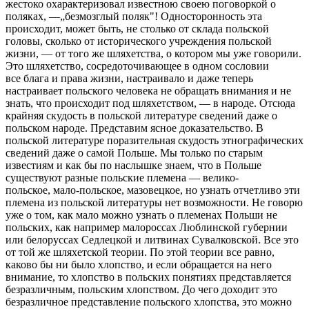
жестоко охарактеризовал известною своею поговоркой о
поляках, —„безмозглый поляк"! Односторонность эта
происходит, может быть, не столько от склада польской
головы, сколько от исторического учреждения польской
жизни, — от того же шляхетства, о котором мы уже говорили.
Это шляхетство, сосредоточивающее в одном сословии
все блага и права жизни, настраивало и даже теперь
настраивает польского человека не обращать внимания и не
знать, что происходит под шляхетством, — в народе. Отсюда
крайняя скудость в польской литературе сведений даже о
польском народе. Представим ясное доказательство. В
польской литературе поразительная скудость этнографических
сведений даже о самой Польше. Мы только по старым
известиям и как бы по наслышке знаем, что в Польше
существуют разные польские племена — велико-
польское, мало-польское, мазовецкое, но узнать отчетливо эти
племена из польской литературы нет возможности. Не говорю
уже о том, как мало можно узнать о племенах Польши не
польских, как например малороссах Люблинской губернии
или белоруссах Седлецкой и литвинах Сувалковской. Все это
от той же шляхетской теории. По этой теории все равно,
каково бы ни было хлопство, и если обращается на него
внимание, то хлопство в польских понятиях представляется
безразличным, польским хлопством. До чего доходит это
безразличное представление польского хлопства, это можно