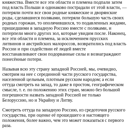
княжества. Вместе все эти области и племена подпали затем
под власть Польши и одинаково пострадали от этой власти, —
потеряли почти все свои родные княжеские и дворянские
роды, сделавшиеся поляками, потеряли большую часть своих
родных горожан, то ополячившихся, то подавленных жидами,
пришедшими в западную Россию вместе с поляками, и
потерпели много других зол, которые увидим после. Наконец,
все эти области и племена, за исключением прусских
литвинов и австрийских малороссов, возвратились под власть
России и при содействии её людей вместе
восстанавливают свои подорванные силы и вознаграждают
понесённые потери.
Называя всю эту страну западной Россией, мы, очевидно,
смотрим на нее с серединной части русского государства,
населенной цельным, плотным русским народом; а если
оттуда смотреть на запад, то даже в простом, географическом
смысле, т. е. по положению этих стран, можно без большой
погрешности назвать западной Россией не только
Белоруссию, но и Украйну и Литву.
Смотреть оттуда па западную Россию, из средоточия русского
государства, при оценке её прошедшего и настоящего
положения, более важно, чем это может показаться с первого
раза.