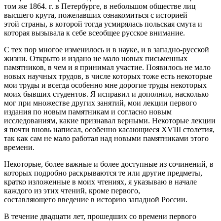
том же 1864. г. в Петербурге, в небольшом обществе лиц
высшего крута, пожелавших ознакомиться с историей
этой страны, в которой тогда усмирялась польская смута и
которая вызывала к себе всеобщее русское внимание.
С тех пор многое изменилось и в науке, и в западно-русской
жизни. Открыто и издано не мало новых письменных
памятников, в чем и я принимал участие. Появилось не мало
новых научных трудов, в числе которых тоже есть некоторые
мои труды и всегда особенно мне дорогие труды некоторых
моих бывших студентов. Я исправил и дополнил, насколько
мог при множестве других занятий, мои лекции первого
издания по новым памятникам и согласно новым
исследованиям, какие признавал верными. Некоторые лекции
я почти вновь написал, особенно касающиеся ХѴIII столетия,
так как сам не мало работал над новыми памятниками этого
времени.
Некоторые, более важные и более доступные из сочинений, в
которых подробно раскрываются те или другие предметы,
кратко изложенные в моих чтениях, я указываю в начале
каждого из этих чтений, кроме первого,
составляющего введение в историю западной России.
В течение двадцати лет, прошедших со времени первого