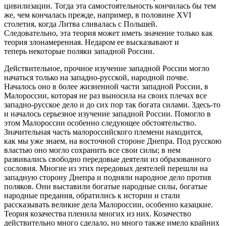
цивилизации. Тогда эта самостоятельность кончилась бы тем
же, чем кончалась прежде, например, в половине XVI
столетия, когда Литва сливалась с Польшей.
Следовательно, эта теория может иметь значение только как
теория злонамеренная. Недаром ее высказывают и
теперь некоторые поляки западной России.
Действительное, прочное изучение западной России могло
начаться только на западно-русской, народной почве.
Началось оно в более жизненной части западной России, в
Малороссии, которая не раз выносила на своих плечах все
западно-русское дело и до сих пор так богата силами. Здесь-то
и началось серьезное изучение западной России. Помогло в
этом Малороссии особенно следующее обстоятельство.
Значительная часть малороссийского племени находится,
как мы уже знаем, на восточной стороне Днепра. Под русскою
властью оно могло сохранить все свои силы; в нем
развивались свободно передовые деятели из образованного
сословия. Многие из этих передовых деятелей перешли на
западную сторону Днепра и подняли народное дело против
поляков. Они выставили богатые народные силы, богатые
народные предания, обратились к истории и стали
рассказывать великие дела Малороссии, особенно казацкие.
Теория козачества пленила многих из них. Козачество
действительно много сделало, но много также имело крайних