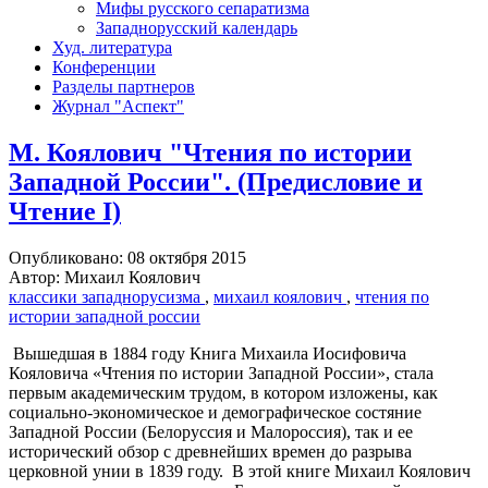
Мифы русского сепаратизма
Западнорусский календарь
Худ. литература
Конференции
Разделы партнеров
Журнал "Аспект"
М. Коялович "Чтения по истории
Западной России". (Предисловие и
Чтение I)
Опубликовано: 08 октября 2015
Автор: Михаил Коялович
классики западнорусизма
,
михаил коялович
,
чтения по
истории западной россии
Вышедшая в 1884 году Книга Михаила Иосифовича
Кояловича «Чтения по истории Западной России», стала
первым академическим трудом, в котором изложены, как
социально-экономическое и демографическое состяние
Западной России (Белоруссия и Малороссия), так и ее
исторический обзор с древнейших времен до разрыва
церковной унии в 1839 году. В этой книге Михаил Коялович