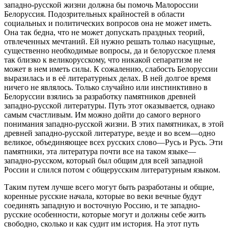
западно-русской жизни должна бы помочь Малороссии
Белоруссия. Подозрительных крайностей в области
социальных и политических вопросов она не может иметь.
Она так бедна, что не может допускать праздных теорий,
отвлеченных мечтаний. Ей нужно решать только насущные,
существенно необходимые вопросы, да и белорусское племя
так близко к великорусскому, что никакой сепаратизм не
может в нем иметь силы. К сожалению, слабость Белоруссии
выразилась и в её литературных делах. В ней долгое время
ничего не являлось. Только случайно или инстинктивно в
Белоруссии взялись за разработку памятников древней
западно-русской литературы. Путь этот оказывается, однако
самым счастливым. Им можно дойти до самого верного
понимания западно-русской жизни. В этих памятниках, в этой
древней западно-русской литературе, везде и во всем—одно
великое, объединяющее всех русских слово—Русь и Русь. Эти
памятники, эта литература почти все на таком языке—
западно-русском, который был общим для всей западной
России и слился потом с общерусским литературным языком.
Таким путем лучше всего могут быть разработаны и общие,
коренные русские начала, которые во веки вечные будут
соединять западную и восточную Россию, и те западно-
русские особенности, которые могут и должны себе жить
свободно, сколько и как судит им история. На этот путь