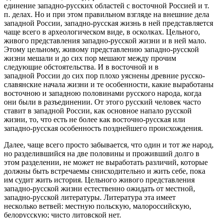
единение западно-русских областей с восточной Россией и т.
п. делах. Но и при этом правильном взгляде на внешние дела
западной России, западно-русская жизнь в ней представляется
чаще всего в археологическом виде, в осколках. Цельного,
живого представления западно-русской жизни и в ней мало.
Этому цельному, живому представлению западно-русской
жизни мешали и до сих пор мешают между прочим
следующие обстоятельства. И в восточной и в
западной России до сих пор плохо уяснены древние русско-
славянские начала жизни и те особенности, какие выработаны
восточною и западною половинами русского народа, когда
они были в разъединении. От этого русский человек часто
ставит в западной России, как основное напало русской
жизни, то, что есть не более как восточно-русская или
западно-русская особенность позднейшего происхождения.
Далее, чаще всего просто забывается, что один и тот же народ,
но разделившийся на две половины и проживший долго в
этом разделении, не может не выработать различий, которые
должны быть встречаемы снисходительно и жить себе, пока
им судит жить история. Цельного живого представления
западно-русской жизни естественно ожидать от местной,
западно-русской литературы. Литература эта имеет
несколько ветвей: местную польскую, малороссийскую,
белорусскую; чисто литовской нет.