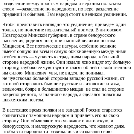
разделение между простым народом и верхним польским
слоем, —разделение по народности, по вере, разделение
преданий и обычаев. Там народ стоит в великом уединении.
Чтобы представить наглядно это уединение, приведем один
только, но поистине поразительный пример. В литовском
Новгородке Минской губернии, в стране белорусского
населения, родился поэт, признанный великим поэтом —
Мицкевич. Все поэтические натуры, особенно великие,
имеют общую им всем и самую обыкновенную между ними
особенность — чуткость к страданиям народа, к больной
стороне народной жизни. Они издали ясно видят эту больную
сторону, глубоко ее чувствуют и гласят об ней с свойственною
им силою. Мицкевич, увы, не видел, не понимал,
не чувствовал больной стороны западно-русской жизни, от
которой оторвались бывшие русские и литовские князья,
вельможи, бояре и большинство мещан, не стал на стороне
закрепощённого, загнанного народа, а сделался польским
шляхетским поэтом.
В настоящее время поляки и в западной России стараются
сблизиться с тамошним народом и привлечь его на свою
сторону. Они объявляют, что уважают и литовскую, и
белорусскую, и малорусскую народность, что желают даже,
чтобы эти народности развивались и создавали свою