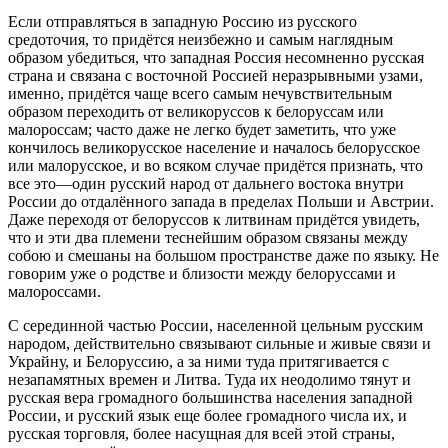
Если отправляться в западную Россию из русского
средоточия, то придётся неизбежно и самым наглядным
образом убедиться, что западная Россия несомненно русская
страна и связана с восточной Россией неразрывными узами,
именно, придётся чаще всего самым нечувствительным
образом переходить от великоруссов к белоруссам или
малороссам; часто даже не легко будет заметить, что уже
кончилось великорусское население и началось белорусское
или малорусское, и во всяком случае придётся признать, что
все это—один русский народ от дальнего востока внутри
России до отдалённого запада в пределах Польши и Австрии.
Даже переходя от белоруссов к литвинам придётся увидеть,
что и эти два племени теснейшим образом связаны между
собою и смешаны на большом пространстве даже по языку. Не
говорим уже о родстве и близости между белоруссами и
малороссами.
С серединной частью России, населенной цельным русским
народом, действительно связывают сильные и живые связи и
Украйну, и Белоруссию, а за ними туда притягивается с
незапамятных времен и Литва. Туда их неодолимо тянут и
русская вера громадного большинства населения западной
России, и русский язык еще более громадного числа их, и
русская торговля, более насущная для всей этой страны,