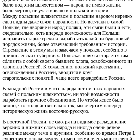
было под этим шляхетством — народ, не имело жизни,
было мертво, не участвовало в польской истории.
Между польским шляхетством и польским народом нередко
едва видны даже связи народности. Но все-таки в самой
Польше, где дворяне и народ поляки, эти связи были и есть,
следовательно, есть впереди возможность для Польши
исправить старые грехи и выработать какой ни будь новый
порядок жизни, более отвечающий требованиям истории.
Стремление к этому мы и замечаем у поляков, особенно в
привисленских губерниях. Польская шляхта старается там
сблизить с собой своего бывшего хлопа, освобождённого из
хлопства Россией. К сожалению, польский крестьянин,
освобожденный Россией, вводится в круг
старопольских понятий, чаще всего враждебных России.
В западной России в массе народа нет ни этих народных
связей с польским шляхетством, ни этой возможности
выработать прочное объединение. Но чтобы яснее было
видно, что это действительно так, мы очертим наперед
историческую жизнь восточно-русскую.
В восточной России, не смотря на видимое разъединение
верхних и нижних слоев народа и иногда очень резкое
различие между теми и другими, особенно со времен Петра I,
существует, однако между этими слоями очень много связей,