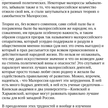
притязаний политических. Некоторые малороссы забывали-
это, забывали также и то, что малороссийское козачество
отжило свой век, и стали запутываться в разных теориях о
самобытности Малороссии.
Теории их, без всякого сомнения, сами собой пали бы и
посрамлены были бы малороссийским же народом; но, к
сожалению, им придали особенную важность, и таким
образом создался призрак так называемого малороссийского
сепаратизма, который усердно поддержали и раздули в
общественном мнении поляки (для них это очень выгодно) и
который в прах рассыпается при всяком прикосновении к
действительной народной жизни. Но нельзя не оплакивать,
что ему дано искусственное значение и что он возведен даже
на степень политической вины и опасности! Это спутывает и
парализует многих лучших малороссийских деятелей,
которые просто только любят свою родину и желали бы
содействовать правильному её развитию. Можно, впрочем,
надеяться, - что Малороссия одолеет эти затруднения. В ней
есть много бодрых деятелей, в ней есть ученые средоточия—
Киевская академия и два университета—Киевский и
Харьковский, которые могут развивать правильно лучшие
силы для всей западной России.
В преодолении этих трудностей и вообще в изучении