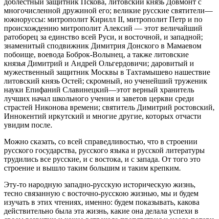
доблестный защитник Пскова, литовский князь Довмонт с
многочисленной дружиной его; великие русские святители—
южноруссы: митрополит Кирилл II, митрополит Петр и по
происхождению митрополит Алексий — этот величайший
ратоборец за единство всей Руси, и восточной, и западной;
знаменитый сподвижник Димитрия Донского в Мамаевом
побоище, воевода Боброк-Волынец, а также литовские
князья Димитрий и Андрей Ольгердовичи; даровитый и
мужественный защитник Москвы в Тахтамышево нашествие
литовский князь Остей; скромный, но ученейший труженик
науки Епифаний Славинецкий—этот верный хранитель
лучших начал школьного учения и заветов церкви среди
страстей Никонова времени; святитель Димитрий ростовский,
Иннокентий иркутский и многие другие, которых отчасти
увидим после.
Можно сказать, со всей справедливостью, что в строении
русского государства, русского языка и русской литературы
трудились все русские, и с востока, и с запада. От того это
строение и вышло таким большим и таким крепким.
Эту-то народную западно-русскую историческую жизнь,
тесно связанную с восточно-русскою жизнью, мы и будем
изучать в этих чтениях, именно: будем показывать, какова
действительно была эта жизнь, какие она делала успехи в