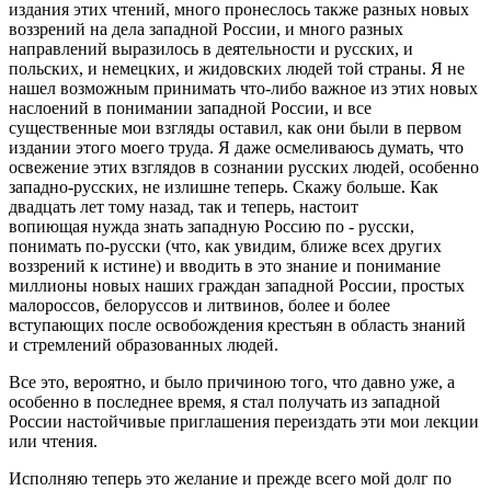
издания этих чтений, много пронеслось также разных новых
воззрений на дела западной России, и много разных
направлений выразилось в деятельности и русских, и
польских, и немецких, и жидовских людей той страны. Я не
нашел возможным принимать что-либо важное из этих новых
наслоений в понимании западной России, и все
существенные мои взгляды оставил, как они были в первом
издании этого моего труда. Я даже осмеливаюсь думать, что
освежение этих взглядов в сознании русских людей, особенно
западно-русских, не излишне теперь. Скажу больше. Как
двадцать лет тому назад, так и теперь, настоит
вопиющая нужда знать западную Россию по - русски,
понимать по-русски (что, как увидим, ближе всех других
воззрений к истине) и вводить в это знание и понимание
миллионы новых наших граждан западной России, простых
малороссов, белоруссов и литвинов, более и более
вступающих после освобождения крестьян в область знаний
и стремлений образованных людей.
Все это, вероятно, и было причиною того, что давно уже, а
особенно в последнее время, я стал получать из западной
России настойчивые приглашения переиздать эти мои лекции
или чтения.
Исполняю теперь это желание и прежде всего мой долг по