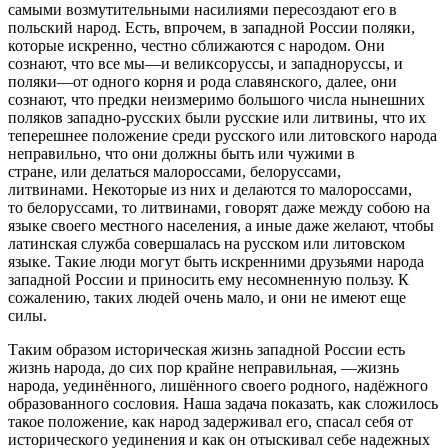
самыми возмутительными насилиями пересоздают его в
польский народ. Есть, впрочем, в западной России поляки,
которые искренно, честно сближаются с народом. Они
сознают, что все мы—и великсоруссы, и западноруссы, и
поляки—от одного корня и рода славянского, далее, они
сознают, что предки неизмеримо большого числа нынешних
поляков западно-русских были русские или литвины, что их
теперешнее положение среди русского или литовского народа
неправильно, что они должны быть или чужими в
стране, или делаться малороссами, белоруссами,
литвинами. Некоторые из них и делаются то малороссами,
то белоруссами, то литвинами, говорят даже между собою на
языке своего местного населения, а иные даже желают, чтобы
латинская служба совершалась на русском или литовском
языке. Такие люди могут быть искренними друзьями народа
западной России и приносить ему несомненную пользу. К
сожалению, таких людей очень мало, и они не имеют еще
силы.
Таким образом историческая жизнь западной России есть
жизнь народа, до сих пор крайне неправильная, —жизнь
народа, уединённого, лишённого своего родного, надёжного
образованного сословия. Наша задача показать, как сложилось
такое положение, как народ задерживал его, спасал себя от
исторического уединения и как он отыскивал себе надежных