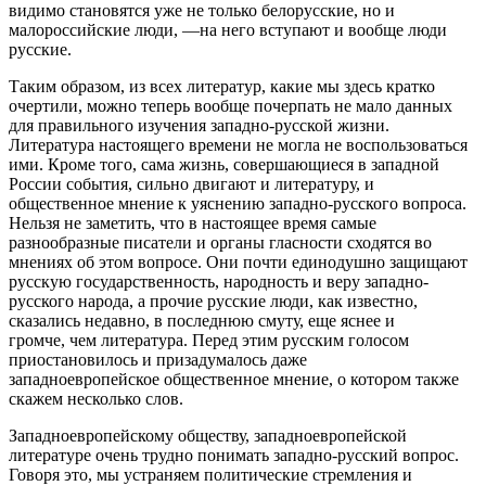
видимо становятся уже не только белорусские, но и
малороссийские люди, —на него вступают и вообще люди
русские.
Таким образом, из всех литератур, какие мы здесь кратко
очертили, можно теперь вообще почерпать не мало данных
для правильного изучения западно-русской жизни.
Литература настоящего времени не могла не воспользоваться
ими. Кроме того, сама жизнь, совершающиеся в западной
России события, сильно двигают и литературу, и
общественное мнение к уяснению западно-русского вопроса.
Нельзя не заметить, что в настоящее время самые
разнообразные писатели и органы гласности сходятся во
мнениях об этом вопросе. Они почти единодушно защищают
русскую государственность, народность и веру западно-
русского народа, а прочие русские люди, как известно,
сказались недавно, в последнюю смуту, еще яснее и
громче, чем литература. Перед этим русским голосом
приостановилось и призадумалось даже
западноевропейское общественное мнение, о котором также
скажем несколько слов.
Западноевропейскому обществу, западноевропейской
литературе очень трудно понимать западно-русский вопрос.
Говоря это, мы устраняем политические стремления и