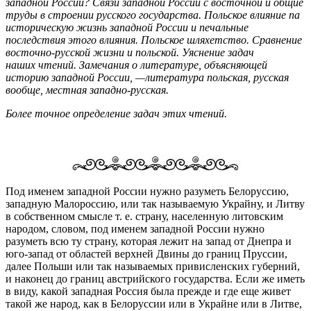
западной России? Связи западной России с восточной и общие
труды в строении русского государства. Польское влияние па
историческую жизнь западной России и печальные
последствия этого влияния. Польское шляхетство. Сравнение
восточно-русской жизни и польской. Уяснение задач
наших чтений. Замечания о литературе, объясняющей
историю западной России, —литература польская, русская
вообще, местная западно-русская.
Более точное определение задач этих чтений.
Под именем западной России нужно разуметь Белоруссию,
западную Малороссию, или так называемую Украйну, и Литву
в собственном смысле т. е. страну, населенную литовским
народом, словом, под именем западной России нужно
разуметь всю ту страну, которая лежит на запад от Днепра и
юго-запад от областей верхней Двины до границ Пруссии,
далее Польши или так называемых привисленских губерний,
и наконец до границ австрийского государства. Если же иметь
в виду, какой западная Россия была прежде и где еще живет
такой же народ, как в Белоруссии или в Украйне или в Литве,