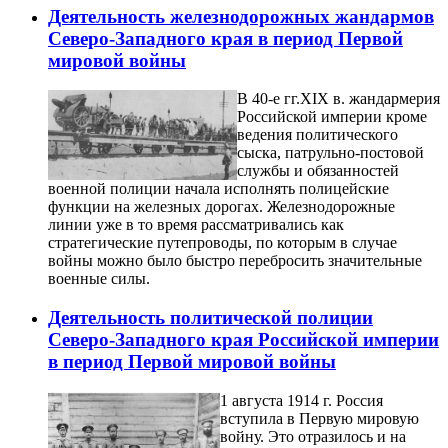
Деятельность железнодорожных жандармов
Северо-Западного края в период Первой
мировой войны
В 40-е гг.XIX в. жандармерия
Российской империи кроме
ведения политического
сыска, патрульно-постовой
службы и обязанностей
военной полиции начала исполнять полицейские
функции на железных дорогах. Железнодорожные
линии уже в то время рассматривались как
стратегические путепроводы, по которым в случае
войны можно было быстро перебросить значительные
военные силы.
Деятельность политической полиции
Северо-Западного края Российской империи
в период Первой мировой войны
1 августа 1914 г. Россия
вступила в Первую мировую
войну. Это отразилось и на