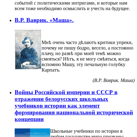
событий с политическими интригами, и которые нам
всем тоже необходимо осмыслить и учесть на будущее.
В.Р. Ваврик. «Маша».
Мнѣ очень часто дѣлаютъ критики упреки,
почему не пишу бодро, весело, а постоянно
плачу, но развѣ при моей темѣ можно
смеяться? Нѣтъ, я не могу смѣяться, когда
вспомню Машу, эту печальную голубку
Карпатъ.
(В.Р. Ваврик. Маша)
Войны Российской империи и СССР в
отражении белорусских школьных
учебников истории как элемент
формирования национальной исторической
концепции
Ш
кольные учебники по истории в
любом государстве мира призваны