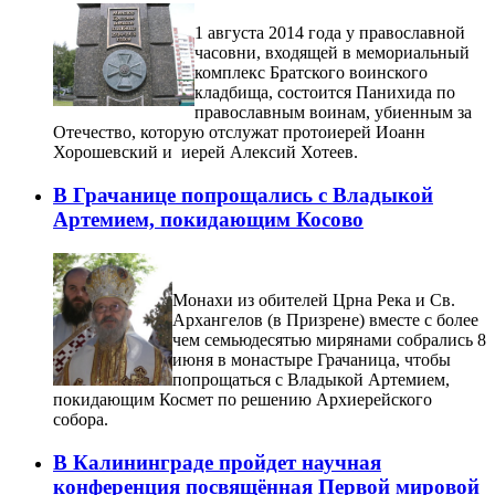
1 августа 2014 года у православной
часовни, входящей в мемориальный
комплекс Братского воинского
кладбища, состоится Панихида по
православным воинам, убиенным за
Отечество, которую отслужат протоиерей Иоанн
Хорошевский и иерей Алексий Хотеев.
В Грачанице попрощались с Владыкой
Артемием, покидающим Косово
Монахи из обителей Црна Река и Св.
Архангелов (в Призрене) вместе с более
чем семьюдесятью мирянами собрались 8
июня в монастыре Грачаница, чтобы
попрощаться с Владыкой Артемием,
покидающим Космет по решению Архиерейского
собора.
В Калининграде пройдет научная
конференция посвящённая Первой мировой