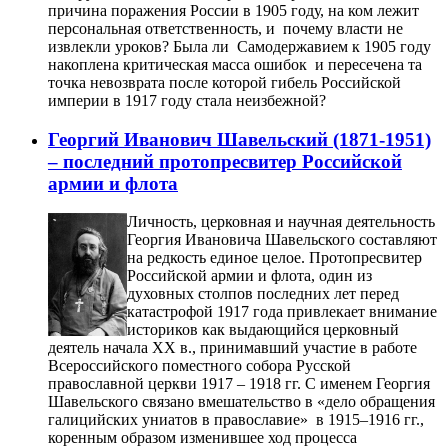
причина поражения России в 1905 году, на ком лежит
персональная ответственность, и почему власти не
извлекли уроков? Была ли Самодержавием к 1905 году
накоплена критическая масса ошибок и пересечена та
точка невозврата после которой гибель Российской
империи в 1917 году стала неизбежной?
Георгий Иванович Шавельский (1871-1951)
– последний протопресвитер Российской
армии и флота
Личность, церковная и научная деятельность
Георгия Ивановича Шавельского составляют
на редкость единое целое. Протопресвитер
Российской армии и флота, один из
духовных столпов последних лет перед
катастрофой 1917 года привлекает внимание
историков как выдающийся церковный
деятель начала XX в., принимавший участие в работе
Всероссийского поместного собора Русской
православной церкви 1917 – 1918 гг. С именем Георгия
Шавельского связано вмешательство в «дело обращения
галицийских униатов в православие» в 1915–1916 гг.,
коренным образом изменившее ход процесса