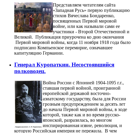
Представляем читателям сайта
«Западная Русь» первую публикацию
стихов Вячеслава Бондаренко,
посвященных Первой мировой
войне, или как называли сами ее
участники - Второй Отечественной и
Великой. Публикация приурочена ко дню окончания
Первой мировой войны, когда 11 ноября 1918 года было
подписано Компьенское перемирие, означавшее
капитуляцию Германии.
Генерал Куропаткин. Несостоявшийся
полководец.
Война России с Японией 1904-1095 г.г.,
ставшая первой войной, проигранной
европейской державой восточно-
азиатскому государству, была для России
грозным предупреждением за десять лет
до начала Первой мировой войны, в ходе
которой, также как и во время русско-
японской, разразилась, во многом
инспирированная извне, революция, и
которую Российская империя не пережила. В чем