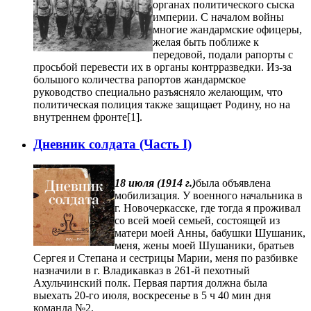
органах политического сыска
империи. С началом войны
многие жандармские офицеры,
желая быть поближе к
передовой, подали рапорты с
просьбой перевести их в органы контрразведки. Из-за
большого количества рапортов жандармское
руководство специально разъясняло желающим, что
политическая полиция также защищает Родину, но на
внутреннем фронте[1].
Дневник солдата (Часть I)
18 июля (1914 г.)
была объявлена
мобилизация. У военного начальника в
г. Новочеркасске, где тогда я проживал
со всей моей семьей, состоящей из
матери моей Анны, бабушки Шушаник,
меня, жены моей Шушаники, братьев
Сергея и Степана и сестрицы Марии, меня по разбивке
назначили в г. Владикавказ в 261-й пехотный
Ахульчинский полк. Первая партия должна была
выехать 20-го июля, воскресенье в 5 ч 40 мин дня
команда №2.