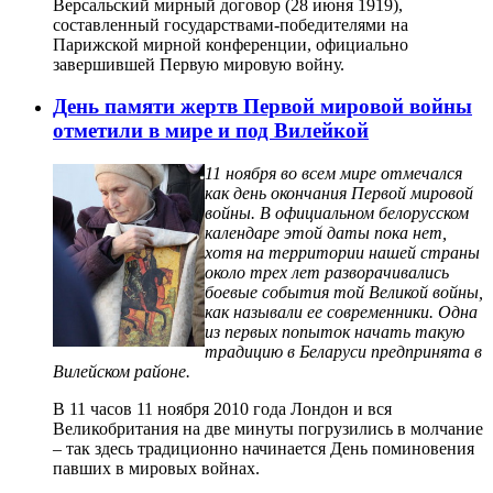
Версальский мирный договор (28 июня 1919),
составленный государствами-победителями на
Парижской мирной конференции, официально
завершившей Первую мировую войну.
День памяти жертв Первой мировой войны
отметили в мире и под Вилейкой
11 ноября во всем мире отмечался
как день окончания Первой мировой
войны. В официальном белорусском
календаре этой даты пока нет,
хотя на территории нашей страны
около трех лет разворачивались
боевые события той Великой войны,
как называли ее современники. Одна
из первых попыток начать такую
традицию в Беларуси предпринята в
Вилейском районе.
В 11 часов 11 ноября 2010 года Лондон и вся
Великобритания на две минуты погрузились в молчание
– так здесь традиционно начинается День поминовения
павших в мировых войнах.