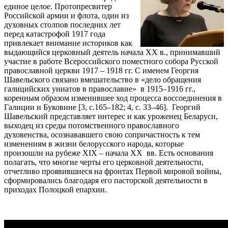
единое целое. Протопресвитер
Российской армии и флота, один из
духовных столпов последних лет
перед катастрофой 1917 года
привлекает внимание историков как
выдающийся церковный деятель начала XX в., принимавший
участие в работе Всероссийского поместного собора Русской
православной церкви 1917 – 1918 гг. С именем Георгия
Шавельского связано вмешательство в «дело обращения
галицийских униатов в православие» в 1915–1916 гг.,
коренным образом изменившее ход процесса воссоединения в
Галиции и Буковине [3, с.165–182; 4, с. 33–46]. Георгий
Шавельский представляет интерес и как уроженец Беларуси,
выходец из среды потомственного православного
духовенства, осознававшего свою сопричастность к тем
изменениям в жизни белорусского народа, которые
произошли на рубеже XIX – начала XX вв. Есть основания
полагать, что многие черты его церковной деятельности,
отчетливо проявившиеся на фронтах Первой мировой войны,
сформировались благодаря его пасторской деятельности в
приходах Полоцкой епархии.