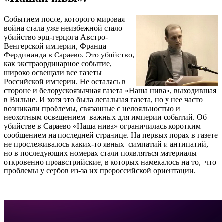
Событием после, которого мировая
война стала уже неизбежной стало
убийство эрц-герцога Австро-
Венгерской империи, Франца
Фердинанда в Сараево. Это убийство,
как экстраординарное событие,
широко освещали все газеты
Российской империи. Не осталась в
стороне и белорускоязычная газета «Наша нива», выходившая
в Вильне. И хотя это была легальная газета, но у нее часто
возникали проблемы, связанные с нелояльностью и
неохотным освещением важных для империи событий. Об
убийстве в Сараево «Наша нива» ограничилась коротким
сообщением на последней странице. На первых порах в газете
не прослеживалось каких-то явных симпатий и антипатий,
но в последующих номерах стали появляться материалы
откровенно проавстрийские, в которых намекалось на то, что
проблемы у сербов из-за их пророссийской ориентации.