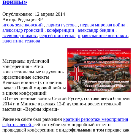
войны»
Опубликовано: 12 апреля 2014
Автор: Редакция ЗР
игорь зеленковский
,
лариса густова
,
первая мировая война
,
александр гронский
,
конференции
,
александр бендин
,
всеволод шимов
,
сергей шиптенко
,
православные выставки
,
валентина теалова
Материалы публичной
конференция «Этно-
конфессиональные и духовно-
нравственные аспекты
Великой войны» (к столетию
начала Первой мировой войны
в цикле конференций
«Отечественные войны Святой Руси»), состоявшейся 6 апреля
2014 г. в Минске в рамках 12-й духовно-просветительской
выставки «Вербны кiрмаш».
Ранее на сайте был размещен
краткий репортаж мероприятия
с фотогалерей,
сейчас публикуем подробный отчет о
прошедшей конференции с видеофильмами в том порядке как