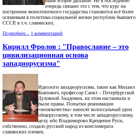
ныне второе дыхание. Не в последнюю
очередь связано это с тем, что курс на
построение моноэтничного государства становится всё более
осязаемым в политико-социальной жизни республик бывшего
СССР, в т.ч. славянских.
Подробнее...
1 комментарий
Кирилл Фролов : "Православие – это
цивилизационная основа
западнорусизма"
Идеологи западнорусизма, такие как Михаил
Коялович, профессор Санкт – Петербургской
Духовной Академии, на этом настаивали и
были правы. Попытки реанимации
«неоязычества» наносят колоссальный урон
общерусскому, в том числе западнорусскому,
делу, ибо Владимирово Крещение Руси,
собственно, создало русский народ из конгломерата
славянских племен.