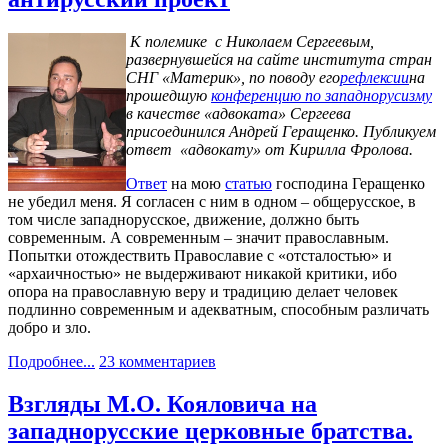
К полемике с Николаем Сергеевым,
развернувшейся на сайте института стран
СНГ «Материк», по поводу его
рефлексии
на
прошедшую
конференцию по западнорусизму
в качестве «адвоката» Сергеева
присоединился Андрей Геращенко. Публикуем
ответ «адвокату» от Кирилла Фролова.
Ответ
на мою
статью
господина Геращенко
не убедил меня. Я согласен с ним в одном – общерусское, в
том числе западнорусское, движение, должно быть
современным. А современным – значит православным.
Попытки отождествить Православие с «отсталостью» и
«архаичностью» не выдерживают никакой критики, ибо
опора на православную веру и традицию делает человек
подлинно современным и адекватным, способным различать
добро и зло.
Подробнее...
23 комментариев
Взгляды М.О. Кояловича на
западнорусские церковные братства.