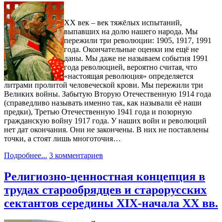
ХХ век – век тяжёлых испытаний,
выпавших на долю нашего народа. Мы
пережили три революции: 1905, 1917, 1991
года. Окончательные оценки им ещё не
даны. Мы даже не называем события 1991
года революцией, вероятно считая, что
«настоящая революция» определяется
литрами пролитой человеческой крови. Мы пережили три
Великих войны. Забытую Вторую Отечественную 1914 года
(справедливо называть именно так, как называли её наши
предки), Третью Отечественную 1941 года и позорную
гражданскую войну 1917 года. У наших войн и революций
нет дат окончания. Они не закончены. В них не поставлены
точки, а стоят лишь многоточия…
Подробнее...
3 комментариев
Религиозно-ценностная концепция в
трудах старообрядцев и старорусских
сектантов середины XIX-начала XX вв.