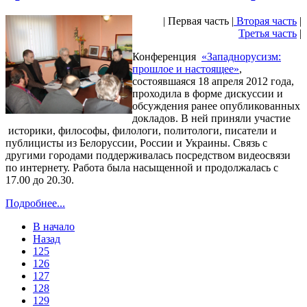
| Первая часть |
Вторая часть
|
Третья часть
|
Конференция
«Западнорусизм:
прошлое и настоящее»
,
состоявшаяся 18 апреля 2012 года,
проходила в форме дискуссии и
обсуждения ранее опубликованных
докладов. В ней приняли участие
историки, философы, филологи, политологи, писатели и
публицисты из Белоруссии, России и Украины. Связь с
другими городами поддерживалась посредством видеосвязи
по интернету. Работа была насыщенной и продолжалась с
17.00 до 20.30.
Подробнее...
В начало
Назад
125
126
127
128
129