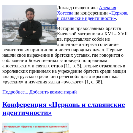
Доклад священника
Алексия
Хотеева
на конференции
«Церковь
и славянские идентичности»
.
История православных братств
Киевской митрополии XVI – XVII
вв. представляет собой не
лишенное интереса сочетание
религиозных принципов и чисто народных начал. Первые
нашли свое выражение в братских уставах, где говорится о
соблюдении Божественных заповедей по правилам
апостольским и святых отцов [11, p. 5], вторые отразились в
королевских привилеях на учреждение братств среди мещан
«народа русского религии греческой» для открытия школ
«русских» и изучения языка «русского» [1, с. 38].
Подробнее...
Добавить комментарий
Конференция «Церковь и славянские
идентичности»