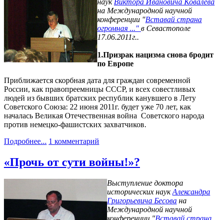
наук
Виктора Ивановича Ковалева
на Международной научной
конференции "
Вставай страна
огромная ..."
в Севастополе
17.06.2011г..
1.Призрак нацизма снова бродит
по Европе
Приближается скорбная дата для граждан современной
России, как правопреемницы СССР, и всех совестливых
людей из бывших братских республик канувшего в Лету
Советского Союза: 22 июня 2011г. будет уже 70 лет, как
началась Великая Отечественная война Советского народа
против немецко-фашистских захватчиков.
Подробнее...
1 комментарий
«Прочь от сути войны!»?
Выступление доктора
исторических наук
Александра
Григорьевича Бесова
на
Международной научной
конференции "
Вставай страна