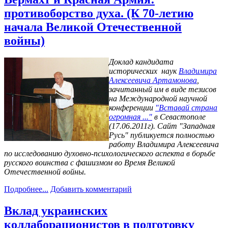
противоборство духа. (К 70-летию
начала Великой Отечественной
войны)
Доклад кандидата
исторических наук
Владимира
Алексеевича Артамонова
,
зачитанный им в виде тезисов
на Международной научной
конференции
"Вставай страна
огромная ..."
в Севастополе
(17.06.2011г). Сайт "Западная
Русь" публикуется полностью
работу Владимира Алексеевича
по исследованию духовно-психологического аспекта в борьбе
русского воинства с фашизмом во Время Великой
Отечественной войны.
Подробнее...
Добавить комментарий
Вклад украинских
коллаборационистов в подготовку