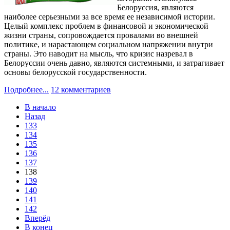
Белоруссия, являются
наиболее серьезными за все время ее независимой истории.
Целый комплекс проблем в финансовой и экономической
жизни страны, сопровождается провалами во внешней
политике, и нарастающем социальном напряжении внутри
страны. Это наводит на мысль, что кризис назревал в
Белоруссии очень давно, являются системными, и затрагивает
основы белорусской государственности.
Подробнее...
12 комментариев
В начало
Назад
133
134
135
136
137
138
139
140
141
142
Вперёд
В конец