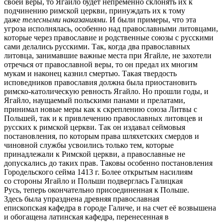
своей веры, то Ягайло будет непременно склонять их к
подчинению римской церкви, принуждать их к тому
даже
телесными наказаниями.
И были примеры, что эта
угроза исполнялась, особенно над православными литовцами,
которые через православие и родственные союзы с русскими
сами делались русскими. Так, когда два православных
литовца, занимавшие важные места при Ягайле, не захотели
отречься от православной веры, то он предал их многим
мукам и наконец казнил смертью. Такая твердость
исповедников православия должна была приостановить
римско-католическую ревность Ягайло. Но прошли годы, и
Ягайло, наущаемый польскими панами и прелатами,
принимал новые меры как к скреплению союза Литвы с
Польшей, так и к привлечению православных литовцев и
русских к римской церкви. Так он издавал сеймовыя
постановления, по которым права шляхетских смердов и
чиновной службы усвоились только тем, которые
принадлежали к Римской церкви, а православные не
допускались до таких прав. Таковы особенно постановления
Городельского сейма 1413 г. Более открытым насилиям
со стороны Ягайло и Польши подверглась Галицкая
Русь, теперь окончательно присоединенная к Польше.
Здесь была упразднена древняя православная
епископская кафедра в городе Галиче, и на счет её возвышена
и обогащена латинская кафедра, перенесенная в