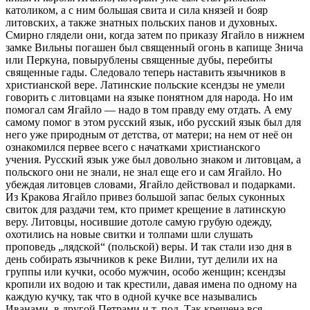
католиком, а с ним большая свита и сила князей и бояр
литовских, а также знатных польских панов и духовных.
Смирно глядели они, когда затем по приказу Ягайло в нижнем
замке Вильны погашен был священный огонь в капище Знича
или Перкуна, повырублены священные дубы, перебиты
священные гады. Следовало теперь наставить язычников в
христианской вере. Латинские польские ксендзы не умели
говорить с литовцами на языке понятном для народа. Но им
помогал сам Ягайло — надо в том правду ему отдать. А ему
самому помог в этом русский язык, ибо русский язык был для
него уже природным от детства, от матери; на нем от неё он
ознакомился первее всего с начатками христианского
учения. Русский язык уже был довольно знаком и литовцам, а
польского они не знали, не знал еще его и сам Ягайло. Но
убеждая литовцев словами, Ягайло действовал и подарками.
Из Кракова Ягайло привез большой запас белых суконных
свиток для раздачи тем, кто примет крещение в латинскую
веру. Литовцы, носившие дотоле самую грубую одежду,
охотились на новые свитки и толпами шли слушать
проповедь „лядской“ (польской) веры. И так стали изо дня в
день собирать язычников к реке Вилии, тут делили их на
группы или кучки, особо мужчин, особо женщин; ксендзы
кропили их водою и так крестили, давая имена по одному на
каждую кучку, так что в одной кучке все назывались
Иванами, в другой Петрами и т. под. Так крещена вся