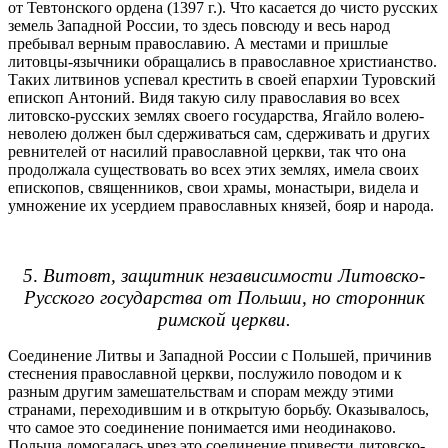
от Тевтонского ордена (1397 г.). Что касается до чисто русских
земель Западной России, то здесь повсюду и весь народ
пребывал верным православию. А местами и пришлые
литовцы-язычники обращались в православное христианство.
Таких литвинов успевал крестить в своей епархии Туровский
епископ Антоний. Видя такую силу православия во всех
литовско-русских землях своего государства, Ягайло волею-
неволею должен был сдерживаться сам, сдерживать и других
ревнителей от насилий православной церкви, так что она
продолжала существовать во всех этих землях, имела своих
епископов, священников, свои храмы, монастыри, видела и
умножение их усердием православных князей, бояр и народа.
5
.
Витовт, защитник независимости Литовско-
Русского государства от Польши, но сторонник
римской церкви.
Соединение Литвы и Западной России с Польшей, причинив
стеснения православной церкви, послужило поводом и к
разным другим замешательствам и спорам между этими
странами, переходившим и в открытую борьбу. Оказывалось,
что самое это соединение понимается ими неодинаково.
Польша домогалась чрез это соединение привести литовско-