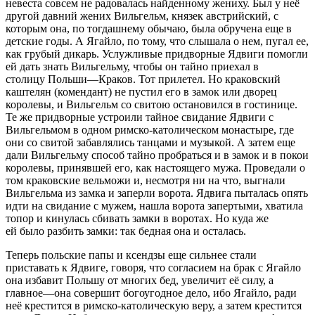
невеста совсем не радовалась найденному жениху. Был у неё
другой давний жених Вильгельм, князек австрийский, с
которым она, по тогдашнему обычаю, была обручена еще в
детские годы. А Ягайло, по тому, что слышала о нем, пугал ее,
как грубый дикарь. Услужливые придворные Ядвиги помогли
ей дать знать Вильгельму, чтобы он тайно приехал в
столицу Польши—Краков. Тот прилетел. Но краковский
каштелян (комендант) не пустил его в замок или дворец
королевы, и Вильгельм со свитою остановился в гостинице.
Те же придворные устроили тайное свидание Ядвиги с
Вильгельмом в одном римско-католическом монастыре, где
они со свитой забавлялись танцами и музыкой. А затем еще
дали Вильгельму способ тайно пробраться и в замок и в покои
королевы, принявшей его, как настоящего мужа. Проведали о
том краковские вельможи и, несмотря ни на что, выгнали
Вильгельма из замка и заперли ворота. Ядвига пыталась опять
идти на свидание с мужем, нашла ворота запертыми, хватила
топор и кинулась сбивать замки в воротах. Но куда же
ей было разбить замки: так бедная она и осталась.
Теперь польские папы и ксендзы еще сильнее стали
приставать к Ядвиге, говоря, что согласием на брак с Ягайло
она избавит Польшу от многих бед, увеличит её силу, а
главное—она совершит богоугодное дело, ибо Ягайло, ради
неё крестится в римско-католическую веру, а затем крестится