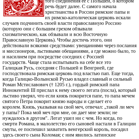
того соединения её с Польшей, о котором
речь будет далее. С самого начала
христианства в России римские папы и
их римско-католическая церковь искали
случаев подчинить своей власти православную Россию
(которую они с большим грехом обзывали
схизматическою, как обзывали и всю Восточную
Православную Церковь). Чтобы достичь этого, они
действовали всякими средствами: увещаниями через послания
и миссионеров, льстивыми обещаниями, а где можно было, то
и насилием при посредстве соседних с Россией
государств. Чаще стала испытывать на себе все это
Галицкая Русь, соседняя с Польшей и Венгрией, где
господствовала римская церковь под властью пап. Еще тогда,
когда Галицко-Волынской Русью владел славный и сильный
Роман Мстиславович († 1205 г.), гордый римский папа
Иннокентий III прислал к нему своего легата (посла), который
льстиво уверял, что если князь покорится папе, то папа мечем
святого Петра покорит князю народы и сделает его
королем. Князь, указывая на свой меч, отвечал: „такой ли меч
у папы? Пока мой меч при мне, он дает мне земли; не
нуждалось в другом". Легат ушел ни с чем. Но когда, по
смерти Романа, в малолетство его сыновей настали в Галиции
смуты, ее поспешил захватить венгерский король, посадил
здесь своего сына Коломая; с ним явились латинские