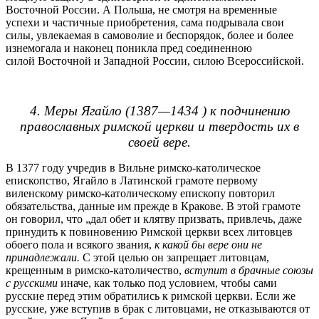
Восточной России. А Польша, не смотря на временные
успехи и частичные приобретения, сама подрывала свои
силы, увлекаемая в самоволие и беспорядок, более и более
изнемогала и наконец поникла пред соединенною
силой Восточной и Западной России, силою Всероссийской.
4. Меры Ягайло (1387—1434 ) к подчинению
православных римской церкви и твердость их в
своей вере.
В 1377 году учредив в Вильне римско-католическое
епископство, Ягайло в Латинской грамоте первому
виленскому римско-католическому епископу повторил
обязательства, данные им прежде в Кракове. В этой грамоте
он говорил, что „дал обет и клятву призвать, привлечь, даже
принудить к повиновению Римской церкви всех литовцев
обоего пола и всякого звания,
к какой бы вере они не
принадлежали.
С этой целью он запрещает литовцам,
крещенным в римско-католичество,
вступит в брачные союзы
с русскими
иначе, как только под условием, чтобы сами
русские перед этим обратились к римской церкви. Если же
русские, уже вступив в брак с литовцами, не отказываются от