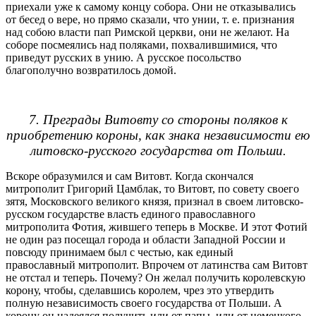
приехали уже к самому концу собора. Они не отказывались
от бесед о вере, но прямо сказали, что унии, т. е. признания
над собою власти пап Римской церкви, они не желают. На
соборе посмеялись над поляками, похвалившимися, что
приведут русских в унию. А русское посольство
благополучно возвратилось домой.
7. Преграды Витовту со стороны поляков к
приобретению короны, как знака независимости ею
литовско-русского государства от Польши.
Вскоре образумился и сам Витовт. Когда скончался
митрополит Григорий Цамблак, то Витовт, по совету своего
зятя, Московского великого князя, признал в своем литовско-
русском государстве власть единого православного
митрополита Фотия, жившего теперь в Москве. И этот Фотий
не один раз посещал города и области Западной России и
повсюду принимаем был с честью, как единый
православный митрополит. Впрочем от латинства сам Витовт
не отстал и теперь. Почему? Он желал получить королевскую
корону, чтобы, сделавшись королем, чрез это утвердить
полную независимость своего государства от Польши. А
корону он надеялся получить или от папы, или от немецкого