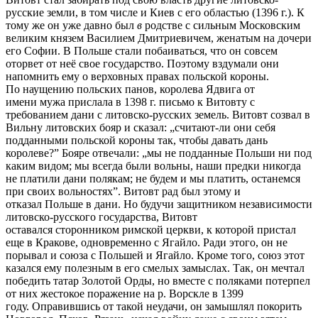
русские земли, в том числе и Киев с его областью (1396 г.). К
тому же он уже давно был
в
родстве с сильным Московским
великим князем Василием Дмитриевичем, женатым на дочери
его Софии. В Польше стали побаиваться, что он совсем
оторвет от неё свое государство. Поэтому вздумали они
напомнить ему о верховных правах польской короны.
По наущению польских панов, королева Ядвига от
имени мужа прислала в 1398 г. письмо к Витовту с
требованием дани с литовско-русских земель. Витовт созвал в
Вильну литовских бояр и сказал: „считают-ли они себя
подданными польской короны так, чтобы давать дань
королеве?” Бояре отвечали: „мы не подданные Польши ни под
каким видом; мы всегда были вольны, наши предки никогда
не платили дани полякам; не будем и мы платить, останемся
при своих вольностях”. Витовт рад был этому и
отказал Польше в дани. Но будучи защитником независимости
литовско-русского государства, Витовт
оставался сторонником римской церкви, к которой пристал
еще в Кракове, одновременно с Ягайло. Ради этого, он не
порывал и союза с Польшей и Ягайло. Кроме того, союз этот
казался ему полезным в его смелых замыслах. Так, он мечтал
победить татар Золотой Орды, но вместе с поляками потерпел
от них жестокое поражение на р. Ворскле в 1399
году. Оправившись от такой неудачи, он замышлял покорить