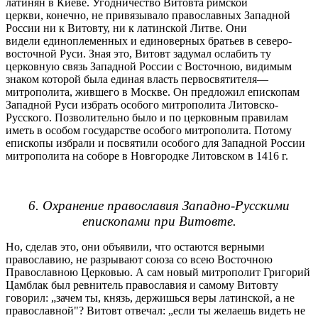
латинян в Киеве. Угодничество Витовта римской
церкви, конечно, не привязывало православных Западной
России ни к Витовту, ни к латинской Литве. Они
видели единоплеменных и единоверных братьев в северо-
восточной Руси. Зная это, Витовт задумал ослабить ту
церковную связь Западной России с Восточною, видимым
знаком которой была единая власть первосвятителя—
митрополита, жившего в Москве. Он предложил епископам
Западной Руси избрать особого митрополита Литовско-
Русского. Позволительно было и по церковным правилам
иметь в особом государстве особого митрополита. Потому
епископы избрали и посвятили особого для Западной России
митрополита на соборе в Новгородке Литовском в 1416 г.
6. Охранение православия Западно-Русскими
епископами при Витовте.
Но, сделав это, они объявили, что остаются верными
православию, не разрывают союза со всею Восточною
Православною Церковью. А сам новый митрополит Григорий
Цамблак был ревнитель православия и самому Витовту
говорил: „зачем ты, князь, держишься веры латинской, а не
православной"? Витовт отвечал: „если ты желаешь видеть не