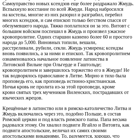
Самоуправство новых ксендзов еще более раздражало Жмудь.
Вспыхнуло восстание по всей Жмуди. Народ набросился
на костелы, многие из них разорил и разграбил, перебил
многих ксендзов, и сам епископ только бегством спасся от
обезумевшего народа. Тяжко поплатился он за это. Витовт с
большим войском поспешил в Жмудь и произвел ужасное
кровопролитие. Одних старшин казнено более 60 и простого
народа до 5,000. Виновных топили, вешали,
расстреливали, рубили, секли. Жмудь усмирена; ксендзы
вновь появились, а за ними и епископ. Так кровопролитием
ознаменовалось начальное появление латинства в
Литовской Вильне при Ольгерде и Гаштольде;
кровопролитием и завершилось торжество его в Жмуди! Не
так водворялось православие в Литве. Мирно и тихо была
проповедь его, как проповедь истинно-христианская.
Ничья кровь не пролита из-за этой проповеди, кроме
крови святых трех мучеников Виленских, пострадавших от
языческих жрецов.
Крещённые в латинство или в римско-католичество Литва и
Жмудь включались через это, подобно Польше, в состав
Римской церкви и под власть римского папы. Папа весьма
радовался этому. Он хвалил подвиги Ягайло и Витовта, как
подвиги апостольские, величал их самих своими
апостольскими викариями. То, разумеется, хорошо, что