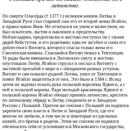
латинство.
По смерти Ольгерда († 1377 г.) великим князем Литвы и
Западной Руси стал старший сын его от второй жены Ягайло,
в православии Яков. Не отличался он умом и мужеством, но
был искателен, льстив и наклонен к предательству.
Неблагодарно, предательски и жестоко поступил он с своим
дядей Кейстутом, и его родичами; едва не загубил и сына его
доблестного Витовта, которого спасла только жена его
Смоленская княжна. Спасшийся Витовт бежал к Тевтонцам.
Те рады были вмешаться в Литовскую смуту и жестоко
опустошали Литву. Ягайло струсил и послал к Витовту с
льстивой просьбой о мире и с обещанием разных уступок.
Витовт и сам пожалел родной Литвы, ушел от Тевтонцев и
помог Ягайло защититься от них. Это было в 1384 г. Вслед
затем он задумал искать руки польской королевы Ядвиги, а с
ней и польской короны. Ради молодой красавицы Ядвиги и
польской короны Ягайло обещал принять латинство, крестить
по латинскому обряду и Литву, соединить ее и Западную
Россию с Польшей. Притом же союзом с Польшей он надеялся
укрепить свою власть в Литве и Западной Руси, где его
многие не любили, в том числе и некоторые из удельных
князей, его братья и родичи. Этим же союзом он надеялся
обезопасить себя от усилившегося Московского государства,