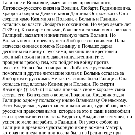
Галичане и Волыняне, имея во главе православного,
Литовско-русского князя на Волыни, Любарта Гедиминовича,
храброго боярина Дедка и князя Даниила Острожского. Они
свергли ярмо Казимира и Польши, а Волынь и Галиция
остались во власти Любарта и союзников. Но через девять лет
(1399 г.), Казимир с новыми, большими силами опять овладел
Галицией, захватил и значительную часть Волыни. Но
Волынь опять отвоевал у него Любарт с союзниками. Папа
всячески силился помочь Казимиру и Польше; дарил
десятины на войну с русскими, выкликивал крестовый
военный поход на них, давал индульгенции (т. е.
прощения грехов) тем, кто пойдет на войну против
русских. Но все было напрасно. Любарту с русскими
помогали и другие литовские князья и Волынь осталась за
Любартом и русскими. Не так счастлива была Галиция. Она
осталась под властью Казимира и Польши. По смерти
Казимира († 1370 г.) Польша признала своим королем сына
сестры его, Венгерского короля Людовика. Людовик отдал
Галицию одному польскому князю Владиславу Онельскому.
Этот Владислав, чужестранец и латинянин, худо обращался с
русскими православными, которые за это и сами невзлюбили
его и тревожили его власть. Видя это, Владислав сам ушел, но
успел не мало награбить в Галиции. Он увез с собою из
Галиции и древнюю чудотворную икону Божией Матери,
которая по преданию принесена была из Греции еще при