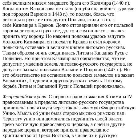
себя великим князем младшего брата его Казимира (1440 г.).
Когда потом Владислава не стало (он убит на войне с турками
под городом Варною в 1443 г.), то поляки, боясь, что
литовцы и русские отпадут от Польши, стали звать к
себе Казимира в Краков. Долго отговаривали его от польской
короны литовцы и русские, долго и сам он не соглашался
принять эту корону. Но наконец полякам удалось запугать
молодого Казимира; он поехал в Краков и стал королем
польским, оставаясь и великим князем литовско-русским.
Таким образом опять соединилась Литва и Западная Русь с
Польшей. Но при этом Казимир дал обязательство, что не
допустит умаления земель литовско-русского государства, не
допустит захвата поляками Волыни и Подолии (1447 г.). Но
это обязательство не остановило польских замыслов на захват
Волынских, Подолии и других русских земель. Поэтому
борьба Литвы и Западной Руси с Польшей продолжалась.
Флорентийская уния.
С первых годов княжения Казимира IV
православным в пределах литовско-русского государства
причинена новая смута через так называемую Флорентийскую
Унию. Мысль об унии была старою мыслью римских пап.
Через эту унию они домогались подчинить своей власти
греко-восточную православную церковь, а с ней и другие
народные церкви, которые приняли православное
христианство от Греко-Востока, в числе их и русскую