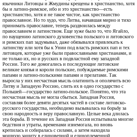
язычники Литовцы и Жмудины крещены в христианство, хотя
бы и латино-римское, ибо и это христианство—есть
христианство, хотя и не такое чистое, как христианство
православное. Но то худо, что Литва, начавшая мирно и тихо
принимать православие, теперь раздвоилась между
православием и латинством. Еще хуже было то, что Ягайло,
по наущению латинского духовенства польского и литовского
и римских пап задумывал, даже обязывался привлекать к
латинству или хотя бы к Унии под власть римских пап и тех
литовцев, которые уже были православными христианами, и
не только их, но и русских в подвластной ему западной
России. Того же домогались и последующие литовские
великие князья и короли польские, побуждаемые римскими
папами и латино-польскими папами и прелатами. Так
выросла у них несчастная мысль олатинить и ополячить всю
Литву и Западную Россию, слить их в одно государство с
Польшей—государство латино-польское. Понятно, что эта
несчастная мысль не могла сбыться. Западная Россия,
составляя более девяти десятых частей в составе литовско-
русского государства, необходимо вызывалась на борьбу за
свою народность и веру православную. Целые века длилась
эта борьба. В течение их Западная Россия испытывала многие
бедствия и утраты, временами изнемогала, но вновь
крепилась и собиралась с силами, а затем находила
мощную защиту в единоверной и единоплеменной