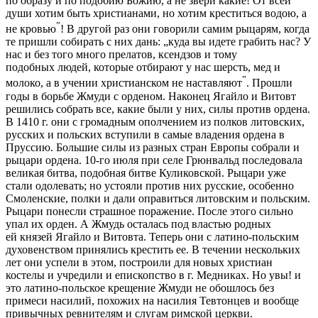
по образу и по подобию Божию, а не звери какие! От всей
души хотим быть христианами, но хотим креститься водою, а
”
не кровью
! В другой раз они говорили самим рыцарям, когда
те пришли собирать с них дань: „куда вы идете грабить нас? У
нас и без того много прелатов, ксендзов и тому
подобных людей, которые отбирают у нас шерсть, мед и
”
молоко, а в учении христианском не наставляют
. Прошли
годы в борьбе Жмуди с орденом. Наконец Ягайло и Витовт
решились собрать все, какие были у них, силы против ордена.
В 1410 г. они с громадным ополчением из полков литовских,
русских и польских вступили в самые владения ордена в
Пруссию. Большие силы из разных стран Европы собрали и
рыцари ордена. 10-го июля при селе Грюнвальд последовала
великая битва, подобная битве Куликовской. Рыцари уже
стали одолевать; но устояли против них русские, особенно
Смоленские, полки и дали оправиться литовским и польским.
Рыцари понесли страшное поражение. После этого сильно
упал их орден. А Жмудь осталась под властью родных
ей князей Ягайло и Витовта. Теперь они с латино-польским
духовенством принялись крестить ее. В течении нескольких
лет они успели в этом, построили для новых христиан
костелы и учредили и епископство в г. Медниках. Но увы! и
это латино-польское крещение Жмуди не обошлось без
примеси насилий, похожих на насилия Тевтонцев и вообще
привычных ревнителям и слугам римской церкви.