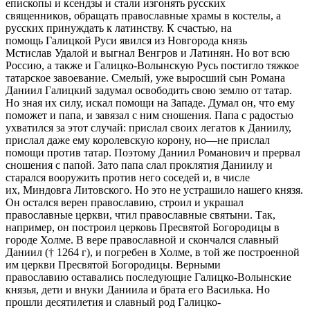
епископы и ксендзы и стали изгонять русских
священников, обращать православные храмы в костелы, а
русских принуждать к латинству. К счастью, на
помощь Галицкой Руси явился из Новгорода князь
Мстислав Удалой и выгнал Венгров и Латинян. Но вот всю
Россию, а также и Галицко-Волынскую Русь постигло тяжкое
татарское завоевание. Смелый, уже выросший сын Романа
Даниил Галицкий задумал освободить свою землю от татар.
Но зная их силу, искал помощи на Западе. Думал он, что ему
поможет и папа, и завязал с ним сношения. Папа с радостью
ухватился за этот случай: прислал своих легатов к Даниилу,
прислал даже ему королевскую корону, но—не прислал
помощи против татар. Поэтому Даниил Романович и прервал
сношения с папой. Зато папа слал проклятия Даниилу и
старался вооружить против него соседей и, в числе
их, Миндовга Литовского. Но это не устрашило нашего князя.
Он остался верен православию, строил и украшал
православные церкви, чтил православные святыни. Так,
например, он построил церковь Пресвятой Богородицы в
городе Холме. В вере православной и скончался славный
Даниил († 1264 г), и погребен в Холме, в той же построенной
им церкви Пресвятой Богородицы. Верными
православию оставались последующие Галицко-Волынские
князья, дети и внуки Даниила и брата его Василька. Но
прошли десятилетия и славный род Галицко-