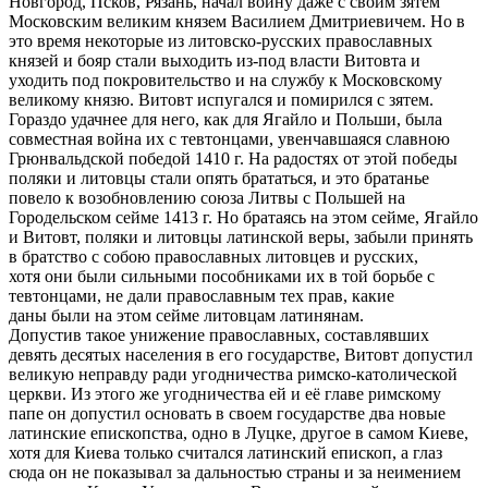
Новгород, Псков, Рязань, начал войну даже с своим зятем
Московским великим князем Василием Дмитриевичем. Но в
это время некоторые из литовско-русских православных
князей и бояр стали выходить из-под власти Витовта и
уходить под покровительство и на службу к Московскому
великому князю. Витовт испугался и помирился с зятем.
Гораздо удачнее для него, как для Ягайло и Польши, была
совместная война их с тевтонцами, увенчавшаяся славною
Грюнвальдской победой 1410 г. На радостях от этой победы
поляки и литовцы стали опять брататься, и это братанье
повело к возобновлению союза Литвы с Польшей на
Городельском сейме 1413 г. Но братаясь на этом сейме, Ягайло
и Витовт, поляки и литовцы латинской веры, забыли принять
в братство с собою православных литовцев и русских,
хотя они были сильными пособниками их в той борьбе с
тевтонцами, не дали православным тех прав, какие
даны были на этом сейме литовцам латинянам.
Допустив такое унижение православных, составлявших
девять десятых населения в его государстве, Витовт допустил
великую неправду ради угодничества римско-католической
церкви. Из этого же угодничества ей и её главе римскому
папе он допустил основать в своем государстве два новые
латинские епископства, одно в Луцке, другое в самом Киеве,
хотя для Киева только считался латинский епископ, а глаз
сюда он не показывал за дальностью страны и за неимением