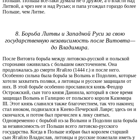
Польши. Польша все-таки думала не о дружбе, а о власти над
Литвой, а чрез нее и над Русью; и папа угождал гораздо более
Польше, чем Литве.
8. Борьба Литвы и Западной Руси за свою
государственную независимость после Витовта—
до Владимира.
После Витовта борьба между литовско-русской и польской
сторонами оживилась с большим ожесточением. Она
продолжалась до смерти Ягайло (1444 г.) и после него.
Особенно сильна была борьба за Волынь и Подолию, которые
хотели захватить поляки, а литовцы и русские защищали от
них. В этой борьбе особенно прославился князь Феодор
Острожский, сын того князя Даниила, который в свое время
защищал Волынь и Галицию от польского короля Казимира
III. Этот князь славился также благочестием, так что наконец
стал иноком, подвизался в Киево-Печерской Лавре; здесь он и
скончался, и потом был причислен к лику святых.
Одновременно с борьбой из-за Волыни и Подолии шла борьба
за независимость от Польши всего литовско-русского
государства. Когда в Польше избран был королем старший
сын Ягайло Владислав, литовцы и русские пожелали иметь у