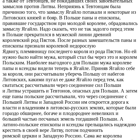
а также от Тевтонцев, не покидавших своих завоевательных
замыслов против Литвы. Неприязнь к Тевтонцам была
причиною того, что замыслу Ягайло потакали и некоторые из
Литовских князей и бояр. В Польше паны и епископы,
правившие государством при молодой королеве, обрадовались
замыслу Ягайло. Надо сказать, что не так задолго перед этим
в Польше прекратился в мужеской линии древний
королевский род Пястов. После разных замешательств паны и
епископы признали королевой недорослую
Ядвигу, племянницу последнего короля из рода Пястов. Но ей
нужно было найти мужа, который стал бы через это и королем
Польским. Наиболее выгодного для Польши мужа королеве
папы и ксендзы видели теперь в Ягайле. Приняв Ягайло себе
за короля, они рассчитывали уберечь Польшу от набегов
Литовских, какими пугал ее даже Ягайло перед тем, как
свататься; рассчитывали через соединение сил Польши
и Литвы устрашить и Тевтонов, опасных для Польши. А затем
еще паны польские рассчитывали, что через соединение с
Польшей Литвы и Западной России им откроется дорога к
власти и владениям в литовско-русских землях, которые были
гораздо обширнее, богаче и плодороднее невеликих и
большей частью песчаных земель тогдашней Польши. А
латино-польские епископы и ксендзы прельщались надеждою
крестить в своей вере Литву, потом подчинить
римской церкви и Западную Россию. Сама же королева