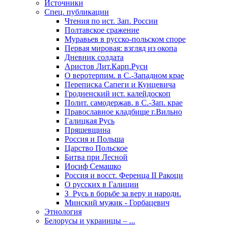
Источники
Спец. публикации
Чтения по ист. Зап. России
Полтавское сражение
Муравьев в русско-польском споре
Первая мировая: взгляд из окопа
Дневник солдата
Аристов Лит.Карп.Руси
О веротерпим. в С.-Западном крае
Переписка Сапеги и Кунцевича
Гродненский ист. калейдоскоп
Полит. самодержав. в С.-Зап. крае
Православное кладбище г.Вильно
Галицкая Русь
Пряшевщина
Россия и Польша
Царство Польское
Битва при Лесной
Иосиф Семашко
Россия и восст. Ференца II Ракоци
О русских в Галиции
З_Русь в борьбе за веру и народн.
Минский мужик - Горбацевич
Этнология
Белорусы и украинцы – ...