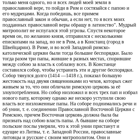
только меня одного, но и всех людей моей земли в
православной вере, то пойди в Рим и состязайся с папою и
его мудрецами. Когда победишь, все примем
православный закон и обычаи, а если нет, то я всех моих
подданных православной веры обращу в латинство". Мудрый
митрополит не испугался этой угрозы. Спустя некоторое
время он, по желанию князя, отправился с несколькими
епископами на запад, но не в Рим, а в Констанц (город в
Швейцарии). В Риме, и во всей Западной римско-
католической церкви были тогда большие беспорядки. Было
тогда разом три папы, жившие в разных местах, спорившие
между собою за власть к соблазну всех. В Констанце
составился собор, чтобы устранить эти и другие беспорядки.
Собор тянулся долго (1414 —1418 г.), показал большую
жестокость над двумя священниками из чехов, которых сжег
живьем за то, что они обличали римскую церковь за её
злоупотребления. Но собор низложил и всех трех пап и избрал
нового папу, которому однако же нескоро уступили свою
власть все низложенные папы. На соборе поднимались речи и
об унии, т. е. соединении Православной Восточной Церкви с
Римскою, причем Восточная церковь должна была бы
признать над собою власть папы. А бывшие на соборе
польские послы уверяли, что к этой унии пристанут и
едущие из Литвы, т. е. Западной России, православные
литовцы и русские с своим митрополитом. Они и