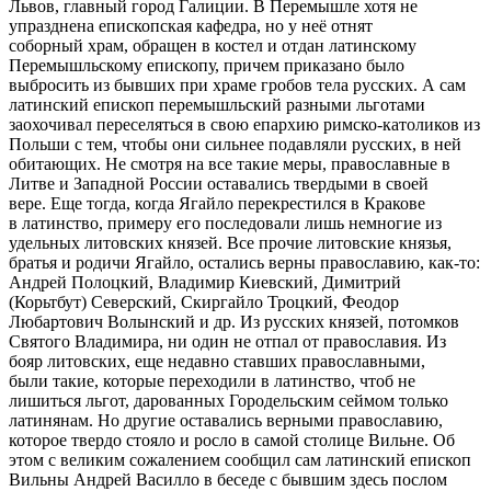
Львов, главный город Галиции. В Перемышле хотя не
упразднена епископская кафедра, но у неё отнят
соборный храм, обращен в костел и отдан латинскому
Перемышльскому епископу, причем приказано было
выбросить из бывших при храме гробов тела русских. А сам
латинский епископ перемышльский разными льготами
заохочивал переселяться в свою епархию римско-католиков из
Польши с тем, чтобы они сильнее подавляли русских, в ней
обитающих. Не смотря на все такие меры, православные в
Литве и Западной России оставались твердыми в своей
вере. Еще тогда, когда Ягайло перекрестился в Кракове
в латинство, примеру его последовали лишь немногие из
удельных литовских князей. Все прочие литовские князья,
братья и родичи Ягайло, остались верны православию, как-то:
Андрей Полоцкий, Владимир Киевский, Димитрий
(Корьтбут) Северский, Скиргайло Троцкий, Феодор
Любартович Волынский и др. Из русских князей, потомков
Святого Владимира, ни один не отпал от православия. Из
бояр литовских, еще недавно ставших православными,
были такие, которые переходили в латинство, чтоб не
лишиться льгот, дарованных Городельским сеймом только
латинянам. Но другие оставались верными православию,
которое твердо стояло и росло в самой столице Вильне. Об
этом с великим сожалением сообщил сам латинский епископ
Вильны Андрей Василло в беседе с бывшим здесь послом