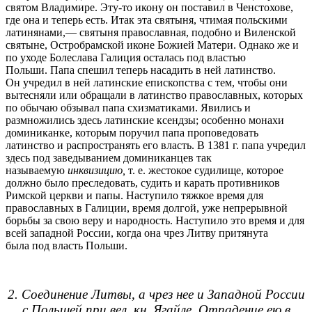
святом Владимире. Эту-то икону он поставил в Ченстохове,
где она и теперь есть. Итак эта святыня, чтимая польскими
латинянами,— святыня православная, подобно и Виленской
святыне, Остробрамской иконе Божией Матери. Однако же и
по уходе Болеслава Галиция осталась под властью
Польши. Папа спешил теперь насадить в ней латинство.
Он учредил в ней латинские епископства с тем, чтобы они
вытесняли или обращали в латинство православных, которых
по обычаю обзывал папа схизматиками. Явились и
размножились здесь латинские ксендзы; особенно монахи
доминиканке, которым поручил папа проповедовать
латинство и распространять его власть. В 1381 г. папа учредил
здесь под заведыванием доминиканцев так
называемую
инквизицию,
т. е. жестокое судилище, которое
должно было преследовать, судить и карать противников
Римской церкви и папы. Наступило тяжкое время для
православных в Галиции, время долгой, уже непрерывной
борьбы за свою веру и народность. Наступило это время и для
всей западной России, когда она чрез Литву притянута
была под власть Польши.
2. Соединение Литвы, а чрез нее и Западной России
с Польшей при вел. кн. Ягайле. Отпадение ею в