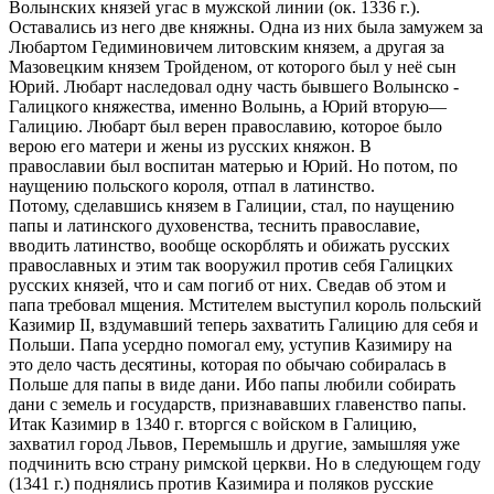
Волынских князей угас в мужской линии (ок. 1336 г.).
Оставались из него две княжны. Одна из них была замужем за
Любартом Гедиминовичем литовским князем, а другая за
Мазовецким князем Тройденом, от которого был у неё сын
Юрий. Любарт наследовал одну часть бывшего Волынско -
Галицкого княжества, именно Волынь, а Юрий вторую—
Галицию. Любарт был верен православию, которое было
верою его матери и жены из русских княжон. В
православии был воспитан матерью и Юрий. Но потом, по
наущению польского короля, отпал в латинство.
Потому, сделавшись князем в Галиции, стал, по наущению
папы и латинского духовенства, теснить православие,
вводить латинство, вообще оскорблять и обижать русских
православных и этим так вооружил против себя Галицких
русских князей, что и сам погиб от них. Сведав об этом и
папа требовал мщения. Мстителем выступил король польский
Казимир II, вздумавший теперь захватить Галицию для себя и
Польши. Папа усердно помогал ему, уступив Казимиру на
это дело часть десятины, которая по обычаю собиралась в
Польше для папы в виде дани. Ибо папы любили собирать
дани с земель и государств, признававших главенство папы.
Итак Казимир в 1340 г. вторгся с войском в Галицию,
захватил город Львов, Перемышль и другие, замышляя уже
подчинить всю страну римской церкви. Но в следующем году
(1341 г.) поднялись против Казимира и поляков русские