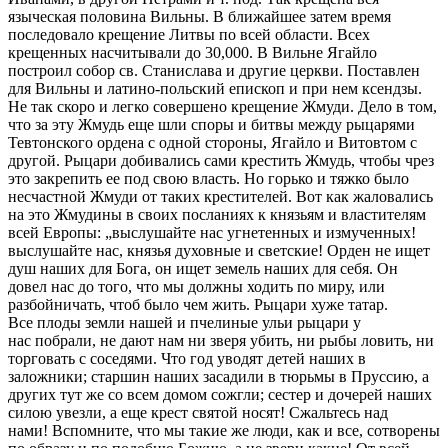
языческая половина Вильны. В ближайшее затем время
последовало крещение Литвы по всей области. Всех
крещенных насчитывали до 30,000. В Вильне Ягайло
построил собор св. Станислава и другие церкви. Поставлен
для Вильны и латино-польский епископ и при нем ксендзы.
Не так скоро и легко совершено крещение Жмуди. Дело в том,
что за эту Жмудь еще шли споры и битвы между рыцарями
Тевтонского ордена с одной стороны, Ягайло и Витовтом с
другой. Рыцари добивались сами крестить Жмудь, чтобы чрез
это закрепить ее под свою власть. Но горько и тяжко было
несчастной Жмуди от таких крестителей. Вот как жаловались
на это Жмудины в своих посланиях к князьям и властителям
всей Европы: „выслушайте нас угнетенных и измученных!
выслушайте нас, князья духовные и светские! Орден не ищет
душ наших для Бога, он ищет земель наших для себя. Он
довел нас до того, что мы должны ходить по миру, или
разбойничать, чтоб было чем жить. Рыцари хуже татар.
Все плоды земли нашей и пчелиные ульи рыцари у
нас побрали, не дают нам ни зверя убить, ни рыбы ловить, ни
торговать с соседями. Что год уводят детей наших в
заложники; старшин наших засадили в тюрьмы в Пруссию, а
других тут же со всем домом сожгли; сестер и дочерей наших
силою увезли, а еще крест святой носят! Сжальтесь над
нами! Вспомните, что мы такие же люди, как и все, сотворены