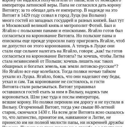
императора латинской веры. Папа не согласился дать корону
Витовту; за то обещал дать ее император. В надежде на это
Витовт в 1429 году созвал в город Луцк (на Волыни)
много гостей из западных государей и разных князей. Был тут
и Московский великий князь и митрополит Фотий. Был и
Ягайло с польскими панами и епископами. Ягайло готов был
согласиться на коронование Витовта. Но польские паны и
епископы еще прежде упросили папу пригрозить Ягайле, чтоб
не допустил он этого коронования. А теперь в Луцке они
стали еще сильнее налегать на Ягайло, говоря: „как! ты готов
согласиться на коронование Витовта? ты хочешь, чтобы Литва
стала независимой от Польши; хочешь лишить нас таких
обширных и богатых земель, как земли литовско-русские“?
Но Ягайло все еще колебался. Тогда поляки ночью тайком
уехали из Луцка. Ягайло, боясь, что они наделают ему беды,
уехал и сам. Так коронование не состоялось, и гости
Витовта стали разъезжаться. Витовт упрашивал
оставшихся гостей ехать за ним в Вильну, надеясь там
короноваться. Шли уже туда и послы императора,
везшие корону. Но поляки переняли им дорогу и не пустили в
Вильну. Огорченный Витовт, тогда уже свыше 80-летний
старик, скончался 1430 г. На всем деле Витовта ясно сказалось
то, что латинство, принятое им, навязанное и Литве, не
принесло им ни полной милости папы, ни искренней дружбы