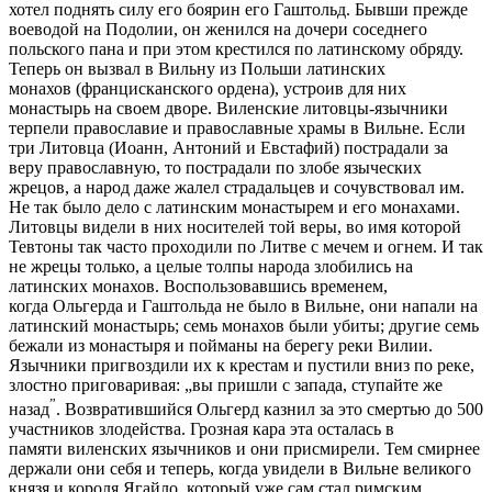
хотел поднять силу его боярин его Гаштольд. Бывши прежде
воеводой на Подолии, он женился на дочери соседнего
польского пана и при этом крестился по латинскому обряду.
Теперь он вызвал в Вильну из Польши латинских
монахов (францисканского ордена), устроив для них
монастырь на своем дворе. Виленские литовцы-язычники
терпели православие и православные храмы в Вильне. Если
три Литовца (Иоанн, Антоний и Евстафий) пострадали за
веру православную, то пострадали по злобе языческих
жрецов, а народ даже жалел страдальцев и сочувствовал им.
Не так было дело с латинским монастырем и его монахами.
Литовцы видели в них носителей той веры, во имя которой
Тевтоны так часто проходили по Литве с мечем и огнем. И так
не жрецы только, а целые толпы народа злобились на
латинских монахов. Воспользовавшись временем,
когда Ольгерда и Гаштольда не было в Вильне, они напали на
латинский монастырь; семь монахов были убиты; другие семь
бежали из монастыря и пойманы на берегу реки Вилии.
Язычники пригвоздили их к крестам и пустили вниз по реке,
злостно приговаривая: „вы пришли с запада, ступайте же
”
назад
. Возвратившийся Ольгерд казнил за это смертью до 500
участников злодейства. Грозная кара эта осталась в
памяти виленских язычников и они присмирели. Тем смирнее
держали они себя и теперь, когда увидели в Вильне великого
князя и короля Ягайло, который уже сам стал римским