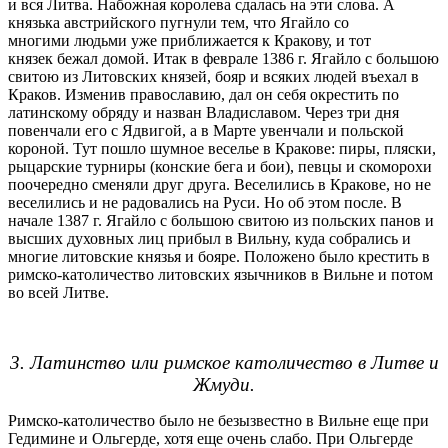
и вся Литва. Набожная королева сдалась на эти слова. А
князька австрийского пугнули тем, что Ягайло со
многими людьми уже приближается к Кракову, и тот
князек бежал домой. Итак в феврале 1386 г. Ягайло с большою
свитою из Литовских князей, бояр и всяких людей въехал в
Краков. Изменив православию, дал он себя окрестить по
латинскому обряду и назван Владиславом. Через три дня
повенчали его с Ядвигой, а в Марте увенчали и польской
короной. Тут пошло шумное веселье в Кракове: пиры, пляски,
рыцарские турниры (конские бега и бои), певцы и скоморохи
поочередно сменяли друг друга. Веселились в Кракове, но не
веселились и не радовались на Руси. Но об этом после. В
начале 1387 г. Ягайло с большою свитою из польских панов и
высших духовных лиц прибыл в Вильну, куда собрались и
многие литовские князья и бояре. Положено было крестить в
римско-католичество литовских язычников в Вильне и потом
во всей Литве.
3. Латинство или римское католичество в Литве и
Жмуди.
Римско-католичество было не безызвестно в Вильне еще при
Гедимине и Ольгерде, хотя еще очень слабо. При Ольгерде