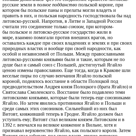
русские земли в
полное подданство
польской короне, при
котором бы польские паны и прелаты могли владеть и
править в них, и польская народность господствовала бы над
литовско-русской. Напротив, в Литве и Западной России
считали это соединение только
союзом,
при котором-
бы польское и литовско-русское государство жили в
мире, взаимно помогали против внешних врагов, но
оставались каждое при своих владениях и землях и при своих
природных властях и вообще при своей народности, как
особой и независимой от Польши. Между православными
литовско-русскими князьями были и такие, которым не по
душе был и самый союз с Польшей, достигнутый Ягайло
ценою измены православию. Еще тогда, когда в Кракове шли
веселые пиры по случаю венчания Ягайло польской
короной, поднялось восстание в области Полоцкой под
предводительством Андрея князя Полоцкого (брата Ягайло) и
Святослава Смоленского. Восстание было подавлено теми
литовскими князьями, которые были теперь еще союзниками
Ягайло. Но затем явились противники Ягайло и Польши и
среди самых этих союзников. Сильнейший из них был
Витовт, княживший теперь в Гродне. Ягайло должен был
уступить ему; Витовт стал великим князем Литовским и в
1392 г. венчался на великое княжение в Вильне, хотя и
признавал верховенство Ягайло, как польского короля. Затем
Витовт стал забирать под свою власть другие литовско-