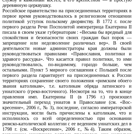
деревянную церквушку.
Российское правительство на присоеди­ненных территориях в
первое время руко­водствовалось в религиозном отношении
политикой уступок польскому дворянству. В 1772 г. после
первого раздела Речи Посполитой императрица Екатерина II
писала в своем указе губернаторам : «Весьма бы вредный для
спокойствия и безопасности своих граждан был порок —
запрещение или недозволение различных вер». В своей
деятельности новые администраторы края должны были
руководствоваться правила­ми «Православия, политики и
здравого рас­судка». Что касается правил политики, то ими
руководствовались, по-видимому, го­раздо больше, чем
остальными. Пункт 5 мирного соглашения с Польшей после
пер­вого раздела гарантирует на присоединен­ных к России
территориях сохранение сво­его положения «римским обоего
звания ка­толикам», т.е. католикам обряда латинско­го и
униатского (греко-восточного). Несмот­ря на то, что в конце
правления имп. Екате­рины II (в 1796 г.) произошел
значительный переход униатов в Православие (см. «Вос­
кресение», 2006 г., № 3), последние, со­гласно императорской
инструкции, могли быть причислены к католикам, что и
испол­нилось со всей определенностью при ос­новании
римско-католической коллегии с ее ведением униатских дел в
1798 г. (см. «Вос­кресение», 2006 г., №4). Таким образом,