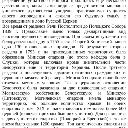
разрешение униатского вопроса продлилось еще несколько
десятков лет, когда сами видные представители молодого
униатско­го духовенства увидели православную сущ­ность
своего исповедания и связали его будущую судьбу с
возвращением в лоно Русской Церкви.
Все время от разделов Речи Посполитой до Полоцкого Собора
1839 г. Православие имело только декларативный вид
«господ­ствующего» исповедания. При своем вступ­лении на
белорусскую кафедру в 1755 г. свт. Георгий Конисский нашел
едва 130 пра­вославных приходов. В результате второго
раздела в 1793 г. на присоединенных тер­риториях была
образована Минская епар­хия (до этого кафедра была в
Слуцке), ко­торая включала кроме значительной части
Белоруссии еще и территории Украины. После третьего
раздела и последующих административных гражданских и
церков­ных межеваний размеры Минской епархии стали более
отвечать местным условиям. Так в церковном отношении
Белоруссия была разделена на две православные епар­хии:
Могилевскую (собственно Белорусскую) и Минскую
(Литовскую). Могилевская епар­хия имела меньшую
территорию, но боль­шее количество храмов. В обеих
епархиях в нач. XIX в. насчитывалось немногим бо­лее 600
церквей (включая приходы бывших униатов). Для сравнения:
в двух униатских епархиях (Полоцкой и Брестской) в то же
время было свыше 1200 храмов. Три като­лических епархии на