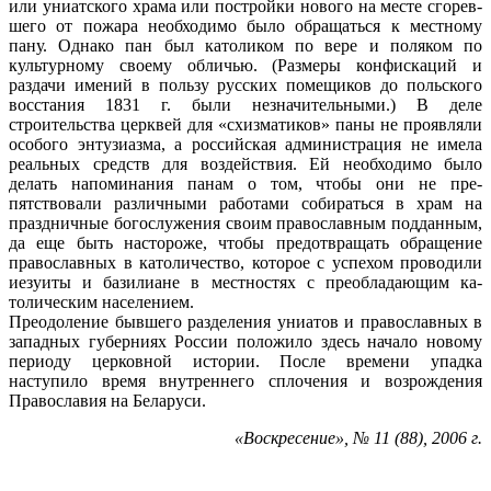
или униатского хра­ма или постройки нового на месте сгорев­
шего от пожара необходимо было обращать­ся к местному
пану. Однако пан был като­ликом по вере и поляком по
культурному своему обличью. (Размеры конфискаций и
раздачи имений в пользу русских помещи­ков до польского
восстания 1831 г. были незначительными.) В деле
строительства церквей для «схизматиков» паны не прояв­ляли
особого энтузиазма, а российская ад­министрация не имела
реальных средств для воздействия. Ей необходимо было
делать напоминания панам о том, чтобы они не пре­
пятствовали различными работами соби­раться в храм на
праздничные богослуже­ния своим православным подданным,
да еще быть настороже, чтобы предотвращать об­ращение
православных в католичество, ко­торое с успехом проводили
иезуиты и базилиане в местностях с преобладающим ка­
толическим населением.
Преодоление бывшего разделения униа­тов и православных в
западных губерниях России положило здесь начало новому
пе­риоду церковной истории. После времени упадка
наступило время внутреннего спло­чения и возрождения
Православия на Бе­ларуси.
«Воскресение», № 11 (88), 2006 г.