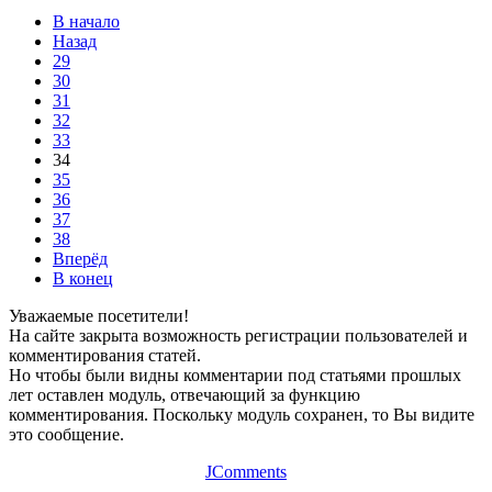
В начало
Назад
29
30
31
32
33
34
35
36
37
38
Вперёд
В конец
Уважаемые посетители!
На сайте закрыта возможность регистрации пользователей и
комментирования статей.
Но чтобы были видны комментарии под статьями прошлых
лет оставлен модуль, отвечающий за функцию
комментирования. Поскольку модуль сохранен, то Вы видите
это сообщение.
JComments