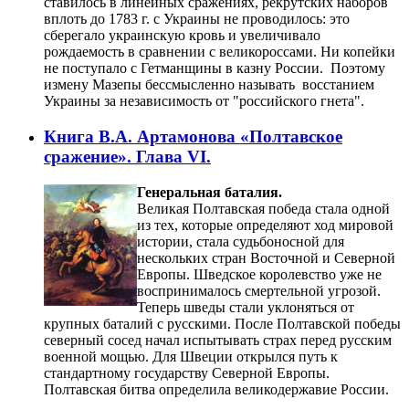
ставилось в линейных сражениях, рекрутских наборов
вплоть до 1783 г. с Украины не проводилось: это
сберегало украинскую кровь и увеличивало
рождаемость в сравнении с великороссами. Ни копейки
не поступало с Гетманщины в казну России. Поэтому
измену Мазепы бессмысленно называть восстанием
Украины за независимость от "российского гнета".
Книга В.А. Артамонова «Полтавское
сражение». Глава VI.
Генеральная баталия.
Великая Полтавская победа стала одной
из тех, которые определяют ход мировой
истории, стала судьбоносной для
нескольких стран Восточной и Северной
Европы. Шведское королевство уже не
воспринималось смертельной угрозой.
Теперь шведы стали уклоняться от
крупных баталий с русскими. После Полтавской победы
северный сосед начал испытывать страх перед русским
военной мощью. Для Швеции открылся путь к
стандартному государству Северной Европы.
Полтавская битва определила великодержавие России.