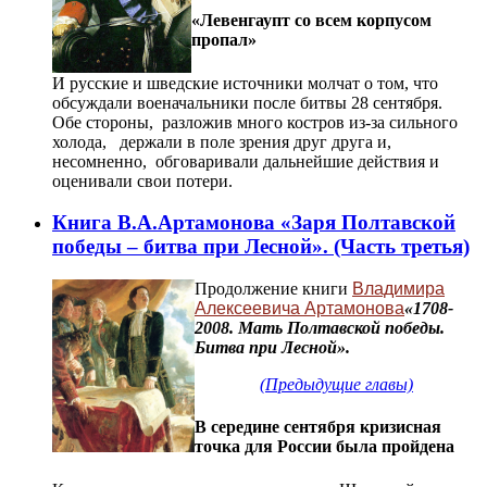
«Левенгаупт со всем корпусом
пропал»
И русские и шведские источники молчат о том, что
обсуждали военачальники после битвы 28 сентября.
Обе стороны, разложив много костров из-за сильного
холода, держали в поле зрения друг друга и,
несомненно, обговаривали дальнейшие действия и
оценивали свои потери.
Книга В.А.Артамонова «Заря Полтавской
победы – битва при Лесной». (Часть третья)
Продолжение книги
Владимира
Алексеевича Артамонова
«1708-
2008. Мать Полтавской победы.
Битва при Лесной».
(Предыдущие главы)
В середине сентября кризисная
точка для России была пройдена