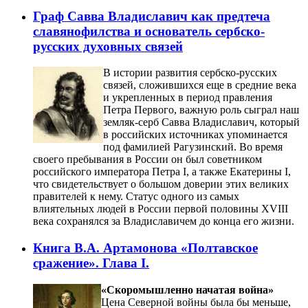
Граф Савва Владиславич как предтеча
славянофилства и основатель сербско-
русских духовных связей
В истории развития сербско-русских
связей, сложившихся еще в средние века
и укрепленных в период правления
Петра Первого, важную роль сыграл наш
земляк-серб Савва Владиславич, который
в российских источниках упоминается
под фамилией Рагузинский. Во время
своего пребывания в России он был советником
российского императора Петра I, а также Екатерины I,
что свидетельствует о большом доверии этих великих
правителей к нему. Статус одного из самых
влиятельных людей в России первой половины XVIII
века сохранялся за Владиславичем до конца его жизни.
Книга В.А. Артамонова «Полтавское
сражение». Глава I.
«Скоромышленно начатая война»
Цена Северной войны была бы меньше,