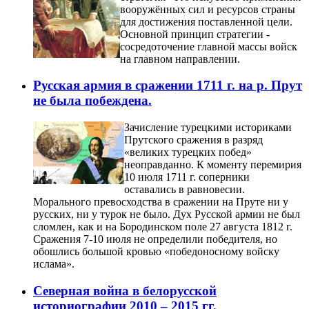
вооружённых сил и ресурсов страны
для достижения поставленной цели.
Основной принцип стратегии -
сосредоточение главной массы войск
на главном направлении.
Русская армия в сражении 1711 г. на р. Прут
не была побеждена.
Зачисление турецкими историками
Прутского сражения в разряд
«великих турецких побед»
неоправданно. К моменту перемирия
10 июля 1711 г. соперники
оставались в равновесии.
Морального превосходства в сражении на Пруте ни у
русских, ни у турок не было. Дух Русской армии не был
сломлен, как и на Бородинском поле 27 августа 1812 г.
Сражения 7-10 июля не определили победителя, но
обошлись большой кровью «победоносному войску
ислама».
Северная война в белорусской
историографии 2010 – 2015 гг.