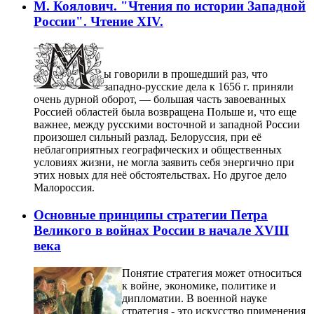
М. Коялович. "Чтения по истории Западной
России". Чтение ХІV.
ы говорили в прошедший раз, что
западно-русские дела к 1656 г. приняли
очень дурной оборот, — большая часть завоеванных
Россией областей была возвращена Польше и, что еще
важнее, между русскими восточной и западной России
произошел сильный разлад. Белоруссия, при её
неблагоприятных географических и общественных
условиях жизни, не могла заявить себя энергично при
этих новых для неё обстоятельствах. Но другое дело
Малороссия.
Основные принципы стратегии Петра
Великого в войнах России в начале XVIII
века
Понятие стратегия может относиться
к войне, экономике, политике и
дипломатии. В военной науке
стратегия - это искусство применения