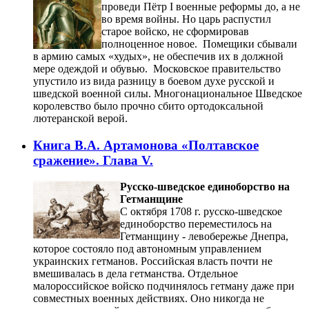
проведи Пётр I военные реформы до, а не
во время войны. Но царь распустил
старое войско, не сформировав
полноценное новое. Помещики сбывали
в армию самых «худых», не обеспечив их в должной
мере одеждой и обувью. Московское правительство
упустило из вида разницу в боевом духе русской и
шведской военной силы. Многонациональное Шведское
королевство было прочно сбито ортодоксальной
лютеранской верой.
Книга В.А. Артамонова «Полтавское
сражение». Глава V.
Русско-шведское единоборство на
Гетманщине
С октября 1708 г. русско-шведское
единоборство переместилось на
Гетманщину - левобережье Днепра,
которое состояло под автономным управлением
украинских гетманов. Российская власть почти не
вмешивалась в дела гетманства. Отдельное
малороссийское войско подчинялось гетману даже при
совместных военных действиях. Оно никогда не