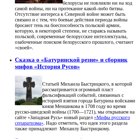
белорусы не повлияли ни на ход
самой войны, ни на протекание какой-либо битвы.
Отсутствие интереса к Северной войне может быть
связано и с тем, что боевые действия периода войны
бросают тень на боеспособность польской армии,
которую, в некоторой степени, не стараясь называть
польской, современные белорусские интеллектуалы,
озабоченные поиском белорусского прошлого, считают
«своей».
Сказка о «Батуринской резне» и сборник
мифов «История Русов»
Статьей Михаила Быстрицкого, в которой
рассматривается огромный пласт
фальсификаций событий, связанных с
историей взятия города Батурина войсками
князя Меншикова в 1708 году во время
русско-шведской войны (1700—1721), мы открываем на
сайте «Западная Русь» новый раздел
«Мифы русского
сепаратизма»
. Надо отметить, что идея этого раздела
также принадлежит Михаилу Быстрицкому.