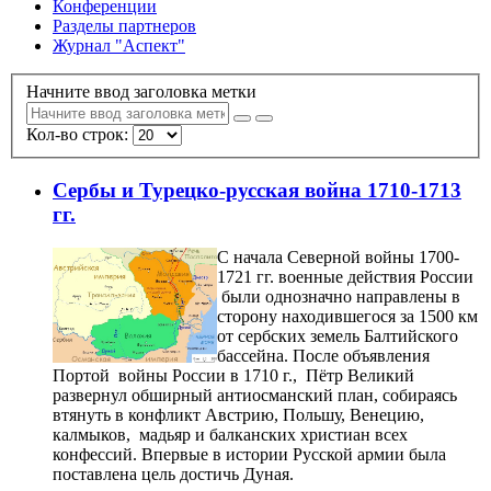
Конференции
Разделы партнеров
Журнал "Аспект"
Начните ввод заголовка метки
Кол-во строк:
Сербы и Турецко-русская война 1710-1713
гг.
С начала Северной войны 1700-
1721 гг. военные действия России
были однозначно направлены в
сторону находившегося за 1500 км
от сербских земель Балтийского
бассейна. После объявления
Портой войны России в 1710 г., Пётр Великий
развернул обширный антиосманский план, собираясь
втянуть в конфликт Австрию, Польшу, Венецию,
калмыков, мадьяр и балканских христиан всех
конфессий. Впервые в истории Русской армии была
поставлена цель достичь Дуная.