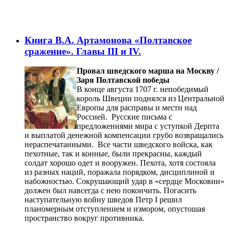
Книга В.А. Артамонова «Полтавское
сражение». Главы III и IV.
Провал шведского марша на Москву /
Заря Полтавской победы
В конце августа 1707 г. непобедимый
король Швеции поднялся из Центральной
Европы для расправы и мести над
Россией. Русские письма с
предложениями мира с уступкой Дерпта
и выплатой денежной компенсации грубо возвращались
нераспечатанными. Все части шведского войска, как
пехотные, так и конные, были прекрасны, каждый
солдат хорошо одет и вооружен. Пехота, хотя состояла
из разных наций, поражала порядком, дисциплиной и
набожностью. Сокрушающий удар в «сердце Московии»
должен был навсегда с нею покончить. Погасить
наступательную войну шведов Петр I решил
планомерным отступлением и измором, опустошая
пространство вокруг противника.