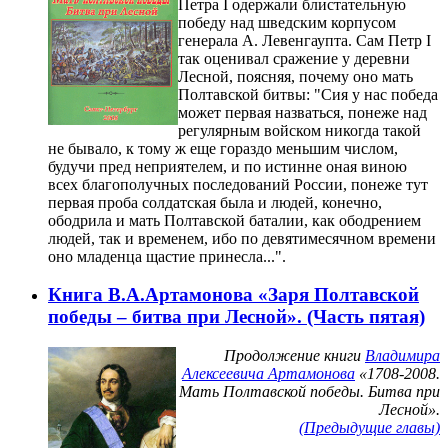
Петра I одержали блистательную
победу над шведским корпусом
генерала А. Левенгаупта. Сам Петр I
так оценивал сражение у деревни
Лесной, поясняя, почему оно мать
Полтавской битвы: "Сия у нас победа
может первая назваться, понеже над
регулярным войском никогда такой
не бывало, к тому ж еще гораздо меньшим числом,
будучи пред неприятелем, и по истинне оная виною
всех благополучных последований России, понеже тут
первая проба солдатская была и людей, конечно,
ободрила и мать Полтавской баталии, как ободрением
людей, так и временем, ибо по девятимесячном времени
оно младенца щастие принесла...".
Книга В.А.Артамонова «Заря Полтавской
победы – битва при Лесной». (Часть пятая)
Продолжение книги
Владимира
Алексеевича Артамонова
«1708-2008.
Мать Полтавской победы. Битва при
Лесной».
(Предыдущие главы)