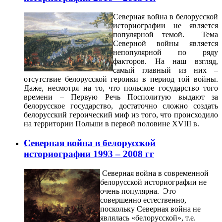
Северная война в белорусской
историографии не является
популярной темой. Тема
Северной войны является
непопулярной по ряду
факторов. На наш взгляд,
самый главный из них –
отсутствие белорусской героики в период той войны.
Даже, несмотря на то, что польское государство того
времени – Первую Речь Посполитую выдают за
белорусское государство, достаточно сложно создать
белорусский героический миф из того, что происходило
на территории Польши в первой половине XVIII в.
Северная война в белорусской
историографии 1993 – 2008 гг
Северная война в современной
белорусской историографии не
очень популярна. Это
совершенно естественно,
поскольку Северная война не
являлась «белорусской», т.е.