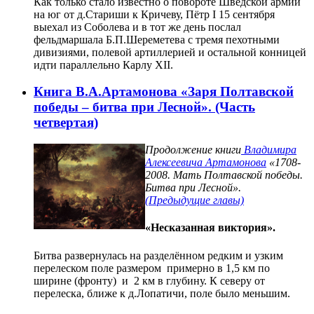
Как только стало известно о повороте Шведской армии
на юг от д.Стариши к Кричеву, Пётр I 15 сентября
выехал из Соболева и в тот же день послал
фельдмаршала Б.П.Шереметева с тремя пехотными
дивизиями, полевой артиллерией и остальной конницей
идти параллельно Карлу XII.
Книга В.А.Артамонова «Заря Полтавской
победы – битва при Лесной». (Часть
четвертая)
Продолжение книги
Владимира
Алексеевича Артамонова
«1708-
2008. Мать Полтавской победы.
Битва при Лесной».
(Предыдущие главы)
«Несказанная виктория».
Битва развернулась на разделённом редким и узким
перелеском поле размером примерно в 1,5 км по
ширине (фронту) и 2 км в глубину. К северу от
перелеска, ближе к д.Лопатичи, поле было меньшим.