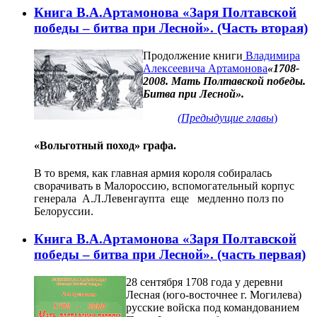
Книга В.А.Артамонова «Заря Полтавской
победы – битва при Лесной». (Часть вторая)
Продолжение книги
Владимира
Алексеевича Артамонова
«1708-
2008. Мать Полтавской победы.
Битва при Лесной».
(Предыдущие главы
)
«Вольготный поход» графа.
В то время, как главная армия короля собиралась
сворачивать в Малороссию, вспомогательный корпус
генерала А.Л.Левенгаупта еще медленно полз по
Белоруссии.
Книга В.А.Артамонова «Заря Полтавской
победы – битва при Лесной». (часть первая)
28 сентября 1708 года у деревни
Лесная (юго-восточнее г. Могилева)
русские войска под командованием