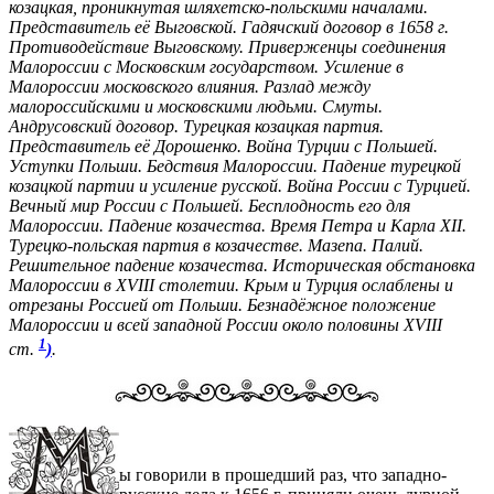
козацкая, проникнутая шляхетско-польскими началами.
Представитель её Выговской. Гадячский договор в 1658 г.
Противодействие Выговскому. Приверженцы соединения
Малороссии с Московским государством. Усиление в
Малороссии московского влияния. Разлад между
малороссийскими и московскими людьми. Смуты.
Андрусовский договор. Турецкая козацкая партия.
Представитель её Дорошенко. Война Турции с Польшей.
Уступки Польши. Бедствия Малороссии. Падение турецкой
козацкой партии и усиление русской. Война России с Турцией.
Вечный мир России с Польшей. Бесплодность его для
Малороссии. Падение козачества. Время Петра и Карла XII.
Турецко-польская партия в козачестве. Мазепа. Палий.
Решительное падение козачества. Историческая обстановка
Малороссии в XVIII столетии. Крым и Турция ослаблены и
отрезаны Россией от Польши. Безнадёжное положение
Малороссии и всей западной России около половины XVIII
1
ст.
)
.
ы говорили в прошедший раз, что западно-