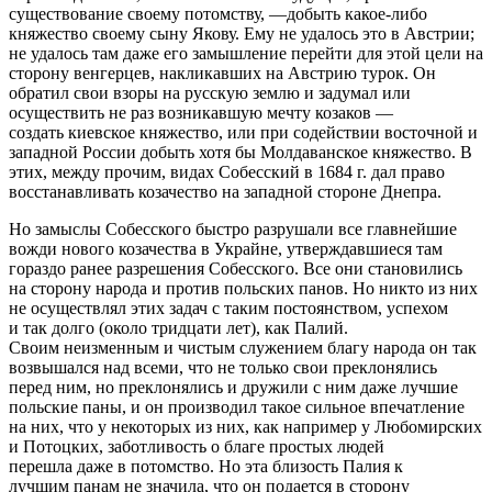
существование своему потомству, —добыть какое-либо
княжество своему сыну Якову. Ему не удалось это в Австрии;
не удалось там даже его замышление перейти для этой цели на
сторону венгерцев, накликавших на Австрию турок. Он
обратил свои взоры на русскую землю и задумал или
осуществить не раз возникавшую мечту козаков —
создать киевское княжество, или при содействии восточной и
западной России добыть хотя бы Молдаванское княжество. В
этих, между прочим, видах Собесский в 1684 г. дал право
восстанавливать козачество на западной стороне Днепра.
Но замыслы Собесского быстро разрушали все главнейшие
вожди нового козачества в Украйне, утверждавшиеся там
гораздо ранее разрешения Собесского. Все они становились
на сторону народа и против польских панов. Но никто из них
не осуществлял этих задач с таким постоянством, успехом
и так долго (около тридцати лет), как Палий.
Своим неизменным и чистым служением благу народа он так
возвышался над всеми, что не только свои преклонялись
перед ним, но преклонялись и дружили с ним даже лучшие
польские паны, и он производил такое сильное впечатление
на них, что у некоторых из них, как например у Любомирских
и Потоцких, заботливость о благе простых людей
перешла даже в потомство. Но эта близость Палия к
лучшим панам не значила, что он подается в сторону