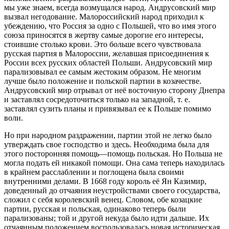
мы уже знаем, всегда возмущался народ. Андрусовский мир
вызвал негодование. Малороссийский народ приходил к
убеждению, что Россия за одно с Польшей, что во имя этого
союза приносятся в жертву самые дорогие его интересы,
стоившие столько крови. Это больше всего чувствовала
русская партия в Малороссии, желавшая присоединения к
России всех русских областей Польши. Андрусовский мир
парализовывал ее самым жестоким образом. Не многим
лучше было положение и польской партии в козачестве.
Андрусовский мир отрывал от неё восточную сторону Днепра
и заставлял сосредоточиться только на западной, т. е.
заставлял сузить планы и привязывал ее к Польше помимо
воли.
Но при народном раздражении, партии этой не легко было
утверждать свое господство и здесь. Необходима была для
этого посторонняя помощь—помощь польская. Но Польша не
могла подать ей никакой помощи. Она сама теперь находилась
в крайнем расслаблении и поглощена была своими
внутренними делами. В 1668 году король её Ян Казимир,
доведенный до отчаяния неустройствами своего государства,
сложил с себя королевский венец. Словом, обе козацкие
партии, русская и польская, одинаково теперь были
парализованы; той и другой некуда было идти дальше. Их
отчаянным положением воспользовалась новая историческая