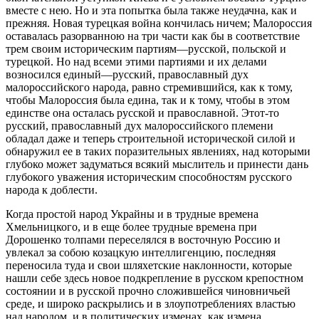
вместе с нею. Но и эта попытка была также неудачна, как и
прежняя. Новая турецкая война кончилась ничем; Малороссия
оставалась разорванною на три части как бы в соответствие
трем своим историческим партиям—русской, польской и
турецкой. Но над всеми этими партиями и их делами
возносился единый—русский, православный дух
малороссийского народа, равно стремившийся, как к тому,
чтобы Малороссия была едина, так и к тому, чтобы в этом
единстве она осталась русской и православной. Этот-то
русский, православный дух малороссийского племени
обладал даже и теперь строительной исторической силой и
обнаружил ее в таких поразительных явлениях, над которыми
глубоко может задуматься всякий мыслитель и принести дань
глубокого уважения историческим способностям русского
народа к доблести.
Когда простой народ Украйны и в трудные времена
Хмельницкого, и в еще более трудные времена при
Дорошенко толпами переселялся в восточную Россию и
увлекал за собою козацкую интеллигенцию, последняя
переносила туда и свои шляхетские наклонности, которые
нашли себе здесь новое подкрепление в русском крепостном
состоянии и в русской прочно сложившейся чиновничьей
среде, и широко раскрылись и в злоупотреблениях властью
над народом, и в политических изменах, как измена