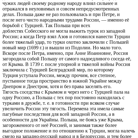
чужих людей своему родному народу влиял сильнее и
отражался в неуловимых и совсем непредусмотренных
делах. Польша даже не раз пользовалась и при Петре, и
после него чисто народными трудами России, — именно её
борьбой с Турцией. Так Польша при всех
доблестях Собесского не могла выжить турок из западной
России; а когда Петр взял Азов и готовился нанести Турции
более тяжелый удар, то турки охотно заключили с Польшей
новый мир (1699 г.) и вышли из Подолии. Но мало того.
Вскоре после Петра, именно, при Анне Иоанновне, Россия
загородила собой Польшу от самого надоедливого соседа её,
от Крыма. В 1739 г. после упорной и тяжелой войны Россия
заключила с Турцией Белградский мир, по которому
Турция уступала России, между прочим, все степное,
пустынное тогда пространство в южной Украйне между
Днепром и Днестром, хотя и без права заселять его.
Тягость соседства с Крымом и через него с Турцией пала на
одну Россию, а Польша с тех пор постоянно находилась с
турками в дружбе, т. е. в готовности при всяком случае
увеличить России эту тягость. Перемена эта имела самые
пагубные последствия для всей западной России, а в
особенности для Украйны. Польша, не боясь уже Крыма,
загороженного от неё Россией, и занимая также более
выгодное положение и по отношению к Турции, могла налечь
смело на западно-русский народ и в Белоруссии, и тем более