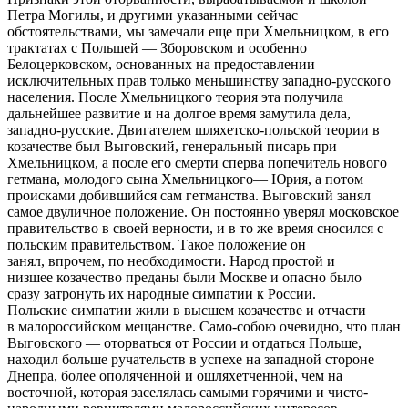
Петра Могилы, и другими указанными сейчас
обстоятельствами, мы замечали еще при Хмельницком, в его
трактатах с Польшей — Зборовском и особенно
Белоцерковском, основанных на предоставлении
исключительных прав только меньшинству западно-русского
населения. После Хмельницкого теория эта получила
дальнейшее развитие и на долгое время замутила дела,
западно-русские. Двигателем шляхетско-польской теории в
козачестве был Выговский, генеральный писарь при
Хмельницком, а после его смерти сперва попечитель нового
гетмана, молодого сына Хмельницкого— Юрия, а потом
происками добившийся сам гетманства. Выговский занял
самое двуличное положение. Он постоянно уверял московское
правительство в своей верности, и в то же время сносился с
польским правительством. Такое положение он
занял, впрочем, по необходимости. Народ простой и
низшее козачество преданы были Москве и опасно было
сразу затронуть их народные симпатии к России.
Польские симпатии жили в высшем козачестве и отчасти
в малороссийском мещанстве. Само-собою очевидно, что план
Выговского — оторваться от России и отдаться Польше,
находил больше ручательств в успехе на западной стороне
Днепра, более ополяченной и ошляхетченной, чем на
восточной, которая заселялась самыми горячими и чисто-