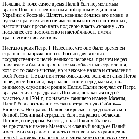
Польши. В тоже самое время Палий был неумолимым
врагом Польши и ревностным поборником единения
Украйны с Россией. Шляхта, ксендзы боялись его имени, а
русское правительство не имело покоя от его постоянных,
настойчивых просьб взять под свою власть Украйну. Это
последнее его постоянство и настойчивость имели
трагические последствия.
Настало время Петра I. Известно, что оно было временем
страшного напряжении сил России для высших,
государственных целей великого человека, при чем не раз
повергаемы были в прах не только областные стремления,
хотя бы то самые чистые, но и вековые начала и стремления
всей России. Не раз при этом омрачалось величие гения Петра
перед всей Россией; омрачалось оно и перед малым, по-
видимому, служением родине Палия. Палий получал от Петра
вразумления не раздражать Польши, оставаться под её
властью, а в 1704 г., по наветам таившего измену Мазепы,
Палий был арестован и сослан в отдаленную Сибирь—
Енисейск. Но правда Палия раскрылась перед полтавской
битвой. Невинный страдалец был возвращен, обласкан
Петром, и не даром. Воссозданная Палием Украйна
не пристала к измене Мазепы, и славный вождь её Палий
имел великую радость видеть своих верных украинцев на
полях Полтавы, поощрять их и затем видеть общерусскую