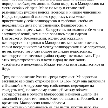
порядки необходимо должны были входить в Малороссию на
место особых её прав. Мало по малу в стране этой
размещались русские войска, воеводы и низшие чиновники.
Народ, страдавший жестоко среди смут, сам желал
присутствия у себя великоруссов и требовал, чтобы им
передавались дела по управлению. Великоруссы, к
сожалению, и здесь, как в Белоруссии, позволяли себе много
злоупотреблений, чем и пользовались люди партии
Выговского. Брюховецкий, охотно допускавший
великорусские порядки в Малороссии, мог много сделать
своим посредничеством между великоруссами и малоруссами,
но он, вместо того, сам пошел по следам недостойных
великоруссов и жестоко грабил страну, где только мог. При
этих злоупотреблениях власти народ не мог занять
устойчивого положения. Между тем над ним стряслась новая
беда.
Трудное положение России среди смут из-за Малороссии
заставило ее искать отдохновения. В 1667 году она заключила
с Польшей в Андрусове мир (собственно перемирие на
тридцать лет), по которому границей между обоими
государствами в области Малороссии назначен Днепр. На
западной стороне его только Киев оставался за Россией, и то
временно. Малороссия таким образом
насильственно разрывалась на две части, против чего, как