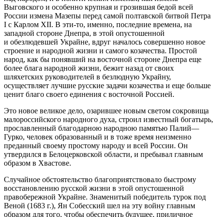
Выговского и особенно крупная и грозившая бедой всей
России измена Мазепы перед самой полтавской битвой Петра
I с Карлом XII. В эти-то, именно, последние времена, на
западной стороне Днепра, в этой опустошенной
и обезлюдевшей Украйне, вдруг началось совершенно новое
строение и народной жизни и самого козачества. Простой
народ, как бы понявший на восточной стороне Днепра еще
более блага народной жизни, бежит назад от своих
шляхетских руководителей в безлюдную Украйну,
осуществляет лучшие русские задачи козачества и еще больше
ценит благо своего единения с восточной Россией.
Это новое великое дело, озарившее новым светом сокровища
малороссийского народного духа, строил известный богатырь,
прославленный благодарною народною памятью Палий—
Гурко, человек образованный и в тоже время неизменно
преданный своему простому народу и всей России. Он
утвердился в Белоцерковской области, и пребывал главным
образом в Хвастове.
Случайное обстоятельство благоприятствовало быстрому
восстановлению русской жизни в этой опустошенной
правобережной Украйне. Знаменитый победитель турок под
Веной (1683 г.), Ян Собесский шел на эту войну главным
образом для того, чтобы обеспечить будущее, приличное