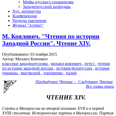
Мифы русского сепаратизма
Западнорусский календарь
Худ. литература
Конференции
Разделы партнеров
Журнал "Аспект"
М. Коялович. "Чтения по истории
Западной России". Чтение ХІV.
Опубликовано: 03 ноября 2015
Автор: Михаил Коялович
классики западнорусизма
,
михаил коялович
,
петр i
,
чтения
по истории западной россии
,
история белоруссии
,
история
украины
,
выговский
,
дорошенко
,
палий
Предыдущее Чтение
-
Следующее Чтение
Все главы книги
ЧТЕНИЕ ХІV.
Смуты в Малороссии во второй половине XVII и в первой
XVIII столетия. Исторические партии в Малороссии. Партия