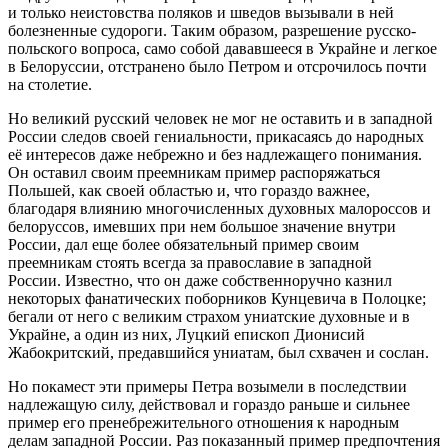
и только неистовства поляков и шведов вызывали в ней
болезненные судороги. Таким образом, разрешение русско-
польского вопроса, само собой дававшееся в Украйне и легкое
в Белоруссии, отстранено было Петром и отсрочилось почти
на столетие.
Но великий русский человек не мог не оставить и в западной
России следов своей гениальности, прикасаясь до народных
её интересов даже небрежно и без надлежащего понимания.
Он оставил своим преемникам пример распоряжаться
Польшей, как своей областью и, что гораздо важнее,
благодаря влиянию многочисленных духовных малороссов и
белоруссов, имевших при нем большое значение внутри
России, дал еще более обязательный пример своим
преемникам стоять всегда за православие в западной
России. Известно, что он даже собственноручно казнил
некоторых фанатических поборников Кунцевича в Полоцке;
бегали от него с великим страхом униатские духовные и в
Украйне, а один из них, Луцкий епископ Дионисий
Жабокритский, предавшийся униатам, был схвачен и сослан.
Но покамест эти примеры Петра возымели в последствии
надлежащую силу, действовал и гораздо раньше и сильнее
пример его пренебрежительного отношения к народным
делам западной России. Раз показанный пример предпочтения