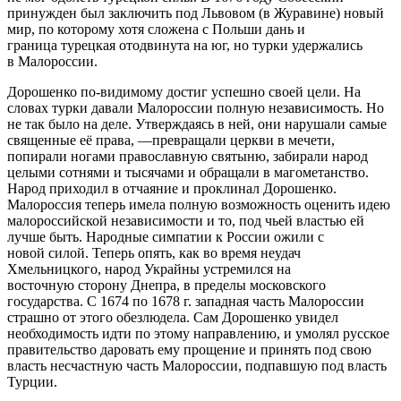
принужден был заключить под Львовом (в Журавине) новый
мир, по которому хотя сложена с Польши дань и
граница турецкая отодвинута на юг, но турки удержались
в Малороссии.
Дорошенко по-видимому достиг успешно своей цели. На
словах турки давали Малороссии полную независимость. Но
не так было на деле. Утверждаясь в ней, они нарушали самые
священные её права, —превращали церкви в мечети,
попирали ногами православную святыню, забирали народ
целыми сотнями и тысячами и обращали в магометанство.
Народ приходил в отчаяние и проклинал Дорошенко.
Малороссия теперь имела полную возможность оценить идею
малороссийской независимости и то, под чьей властью ей
лучше быть. Народные симпатии к России ожили с
новой силой. Теперь опять, как во время неудач
Хмельницкого, народ Украйны устремился на
восточную сторону Днепра, в пределы московского
государства. С 1674 по 1678 г. западная часть Малороссии
страшно от этого обезлюдела. Сам Дорошенко увидел
необходимость идти по этому направлению, и умолял русское
правительство даровать ему прощение и принять под свою
власть несчастную часть Малороссии, подпавшую под власть
Турции.