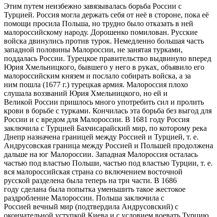
Этим путем неизбежно завязывалась борьба России с
Турцией. Россия могла держать себя от неё в стороне, пока её
помощи просила Польша, но трудно было отказать в ней
малороссийскому народу. Дорошенко помилован. Русские
войска двинулись против турок. Немедленно большая часть
западной половины Малороссии, не занятая турками,
поддалась России. Турецкое правительство выдвинуло вперед
Юрия Хмельницкого, бывшего у него в руках, объявило его
малороссийским князем и послало собирать войска, а за
ним пошла (1677 г.) турецкая армия. Малороссия плохо
слушала воззваний Юрия Хмельницкого, но ей и
Великой России пришлось много употребить сил и пролить
крови в борьбе с турками. Кончилась эта борьба без выгод для
России и с вредом для Малороссии. В 1681 году Россия
заключила с Турцией Бахчисарайский мир, по которому река
Днепр назначена границей между Россией и Турцией, т. е.
Андрусовская граница между Россией и Польшей продолжена
дальше на юг Малороссии. Западная Малороссия осталась
частью под властью Польши, частью под властью Турции, т. е.
вся малороссийская страна со включением восточной
русской разделена была теперь на три части. В 1686
году сделана была попытка уменьшить такое жестокое
раздробление Малороссии. Польша заключила с
Россией вечный мир (подтвердила Андрусовский) с
окончательной уступкой Киева и с условием воевать Турцию