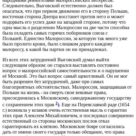
народными ревнителями малороссийских интересов.
Следовательно, Выговский естественно должен был
опасаться, что при первом движении его в сторону Польши,
восточная сторона Днепра восстанет против него и может
подорвать его успех даже на западной стороне, потому что
одна мысль о разделении Малороссии на две части способна
была охладить самых горячих поборников союза с
Польшей. Единство Малороссии, за которую так много уже
было пролито крови, было слишком дорого каждому
малороссу, к какой бы партии он ни принадлежал.
Из всех этих затруднений Выговский думал выйти
следующим образом: он старался выставлять постоянно
вопрос о малороссийской самостоятельности и о нарушении
её Москвой. Это был вопрос самый щекотливый. Он не мог
быть разрешен без затруднений, даже при самых
благоприятных обстоятельствах. Малороссия, защищавшая от
Польши на жизнь - на смерть свои вековые права,
присоединялась к Московскому, самодержавному государству
2
с сохранением этих прав
)
.
Еще на Переяславкой раде (1654
г.) возникла у козаков очень естественная мысль о гарантии
этих прав Алексеем Михайловичем, и последовал совершенно
естественный со стороны московских послов отказ
гарантировать их клятвою. Московские бояре согласились
дать от имени своего государя только обещание, что права