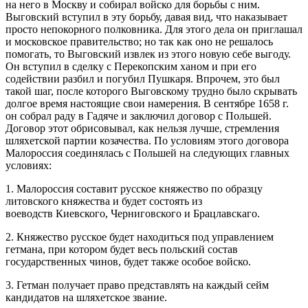
на него в Москву и собирал войско для борьбы с ним.
Выговский вступил в эту борьбу, давая вид, что наказывает
просто непокорного полковника. Для этого дела он приглашал
и московское правительство; но так как оно не решалось
помогать, то Выговский извлек из этого новую себе выгоду.
Он вступил в сделку с Перекопским ханом и при его
содействии разбил и погубил Пушкаря. Впрочем, это был
такой шаг, после которого Выговскому трудно было скрывать
долгое время настоящие свои намерения. В сентябре 1658 г.
он собрал раду в Гадяче и заключил договор с Польшей.
Договор этот обрисовывал, как нельзя лучше, стремления
шляхетской партии козачества. По условиям этого договора
Малороссия соединялась с Польшей на следующих главных
условиях:
1. Малороссия составит русское княжество по образцу
литовского княжества и будет состоять из
воеводств Киевского, Черниговского и Брацлавскаго.
2. Княжество русское будет находиться под управлением
гетмана, при котором будет весь польский состав
государственных чинов, будет также особое войско.
3. Гетман получает право представлять на каждый сейм
кандидатов на шляхетское звание.