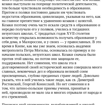
козаки выступали на поприще политической деятельности,
тем больше чувствовали необходимость в образовании.
Притом и поляки постоянно давали им чувствовать
недостаток образования, цивилизации, указывая на него, как
на главное препятствие к уравнению козаков с шляхтой.
Козаки поэтому очень часто искали средств к образованию и
нередко получали его у поляков, учились в тогдашних
иезуитских школах. С тридцатых годов XVII столетия
козачеству открылась возможность получать образование у
себя дома, в Малороссии, и у своих — у православных. В это
время в Киеве, как мы уже знаем, основалась академия
митрополита Петра Могилы, основалась по примеру и по
началам польских, иезуитских школ. Козаки сначала были
против этой школы, но потом они защищали ее,
поддерживали. Нет сомнения, что школа эта в
долговременной своей исторической жизни совершила много
славных, вековечных дел и образовала великий сонм
просвещенных, глубоко преданных стране людей. Довольно
указать, что в ней учились такие люди, как св. Димитрий
Ростовский, Георгий Конисский. Но нет сомнения и в
том, что латино-польские приемы учения, принятые в
ней, производили не мало зла и многих отрывали от народа и
его стремлений.
Признаки этой оторванности, вырабатываемой и школой