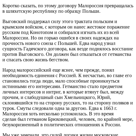
Коротко сказать, по этому договору Малороссия превращалась
в шляхетскую республику по образцу Польши.
Выговский поддержал силу этого трактата польским и
крымским войском, с которым он нанес жестокое поражение
русским под Конотопом и собирался изгнать их из всей
Малороссии. Но он горько ошибся в своих надеждах на
прочность нового союза с Польшей. Едва народ узнал
сущность Гадячского договора, как везде поднялось восстание
против Выговского. Он должен был отказаться от гетманства
и спасать свою жизнь бегством.
Народ малороссийский еще яснее, чем прежде, понял
необходимость единения с Россией. К несчастью, во главе его
становились тогда люди, мало способные проникнуться
истинными его интересами. Гетманство стало предметом
личных интересов и интриг, в которые втянут был, между
прочим, и слабодушный сын Хмельницкого, Юрий,
склонявшийся то на сторону русских, то на сторону поляков и
турок. Смуты следовали одна за другою. Едва к 1663 г.
Малороссия хоть несколько успокоилась. В это время
сделан был гетманом Брюховецкий, человек, по крайней мере,
безукоризненный в политических отношениях к России.
Мы уже замечали, что силой логики жизни московские