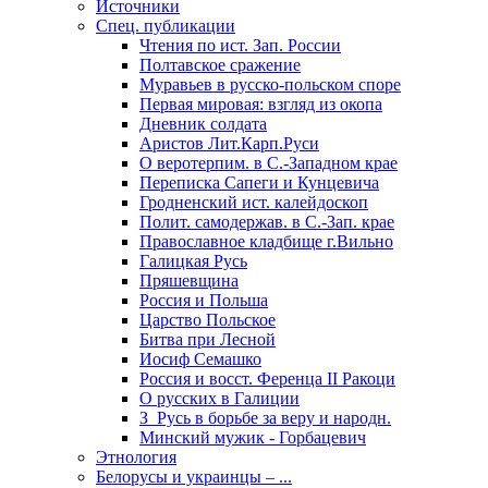
Источники
Спец. публикации
Чтения по ист. Зап. России
Полтавское сражение
Муравьев в русско-польском споре
Первая мировая: взгляд из окопа
Дневник солдата
Аристов Лит.Карп.Руси
О веротерпим. в С.-Западном крае
Переписка Сапеги и Кунцевича
Гродненский ист. калейдоскоп
Полит. самодержав. в С.-Зап. крае
Православное кладбище г.Вильно
Галицкая Русь
Пряшевщина
Россия и Польша
Царство Польское
Битва при Лесной
Иосиф Семашко
Россия и восст. Ференца II Ракоци
О русских в Галиции
З_Русь в борьбе за веру и народн.
Минский мужик - Горбацевич
Этнология
Белорусы и украинцы – ...