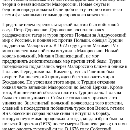
теории о независимости Малороссии. Новые смуты и
бедствия народа должны были добить эту теорию вместе со
всеми фальшивыми силами днепровского козачества.
Представителем турецко-татарской партии был войсковой
есаул Петр Дорошенко. Дорошенко воспользовался
раздражением татар и турок против Польши за Андрусовский
мир с Россией, и поднял их против Польши, обещая Турции
подданство Малороссии. В 1672 году султан Магомет ІV с
многочисленным войском вступил в Малороссию. Новый
король польский, Михаил Вишневецкий, не мог
предпринять действительных мер против этой беды. Турки
победоносно подвигались через Малороссию ближе и ближе к
Польше. Перед ними пал Каменец, путь в Галицию был
открыт. Вишневецкий принужден был заключить мир в
Бужданове. По условиям этого мира, к Турции отходила
южная часть западной Малороссии до Белой Церкви. Кроме
того, Вишневецкий обязался платить Турции дань. Польша
была страшно унижена. Сейм не согласился признать это
унижение. Знаменитый польский полководец того времени,
славный в последствии победитель турок под Веной, гетман
Ян Собесский собрал новые силы и вступил в борьбу,
которую неутомимо продолжал и тогда, когда избран был на
польский престол (1675) после смерти Вишневецкого; но и он
не мог одолеть турецкой силы. В 1676 году Собесский