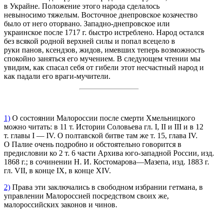
в Украйне. Положение этого народа сделалось
невыносимо тяжелым. Восточное днепровское козачество
было от него оторвано. Западно-днепровское или
украинское после 1717 г. быстро истреблено. Народ остался
без всякой родной верхней силы и попал всецело в
руки панов, ксендзов, жидов, имевших теперь возможность
спокойно заняться его мучением. В следующем чтении мы
увидим, как спасал себя от гибели этот несчастный народ и
как падали его враги-мучители.
1)
О состоянии Малороссии после смерти Хмельницкого
можно читать: в 11 т. Истории Соловьева гл. I, II и III и в 12
т. главы I — ІV. О полтавской битве там же т. 15, глава ІV.
О Палие очень подробно и обстоятельно говорится в
предисловии ко 2 т. 6 части Архива юго-западной России, изд.
1868 г.; в сочинении Н. И. Костомарова—Мазепа, изд. 1883 г.
гл. VII, в конце IX, в конце ХІV.
2)
Права эти заключались в свободном избрании гетмана, в
управлении Малороссией посредством своих же,
малороссийских законов и чинов.