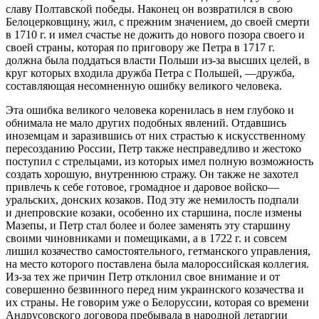
славу Полтавской победы. Наконец он возвратился в свою
Белоцерковщину, жил, с прежним значением, до своей смерти
в 1710 г. и имел счастье не дожить до нового позора своего и
своей страны, которая по приговору же Петра в 1717 г.
должна была поддаться власти Польши из-за высших целей, в
круг которых входила дружба Петра с Польшей, —дружба,
составляющая несомненную ошибку великого человека.
Эта ошибка великого человека коренилась в нем глубоко и
обнимала не мало других подобных явлений. Отдавшись
иноземцам и заразившись от них страстью к искусственному
пересозданию России, Петр также несправедливо и жестоко
поступил с стрельцами, из которых имел полную возможность
создать хорошую, внутреннюю стражу. Он также не захотел
привлечь к себе готовое, громадное и даровое войско—
уральских, донских козаков. Под эту же немилость подпали
и днепровские козаки, особенно их старшина, после измены
Мазепы, и Петр стал более и более заменять эту старшину
своими чиновниками и помещиками, а в 1722 г. и совсем
лишил козачество самостоятельного, гетманского управления,
на место которого поставлена была малороссийская коллегия.
Из-за тех же причин Петр отклонил свое внимание и от
совершенно безвинного перед ним украинского козачества и
их страны. Не говорим уже о Белоруссии, которая со времени
Андрусовского договора пребывала в народной летаргии