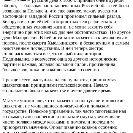
русские дела к 1656 г. приняли очень дурной
оборот, — большая часть завоеванных Россией областей была
возвращена Польше и, что еще важнее, между русскими
восточной и западной России произошел сильный разлад.
Белоруссия, при её неблагоприятных географических и
общественных условиях жизни, не могла заявить себя
энергично при этих новых для неё обстоятельствах. Но другое
дело Малороссия. В ней антипатии козачества к великорусам
повели, после смерти Хмельницкого, к бесконечным и самым
бедственным последствиям. В ней теперь быстро
стало раскрываться все, что выработала история.
Поднимались в козачестве одна за другою исторические
партии и каждая, обладая большой силой, производила
большое зло, пока не изжилось само козачество.
Прежде всего выступила на сцену партия, проникнутая
шляхетскими принципами польской жизни. Начало
ей положено было в козачестве в очень давнее время.
Мы уже упоминали, что в козачество поступали и польские
шляхтичи, не уживавшиеся почему-либо в польском
государстве. Польское управление, так часто тяготевшее над
козаками, самозванческие и польские смуты увеличивали
число поляков между козаками и помогали последним
приобретать значение. Ополячиванию козаков особенно
много содействовало следующее обстоятельство: чем больше