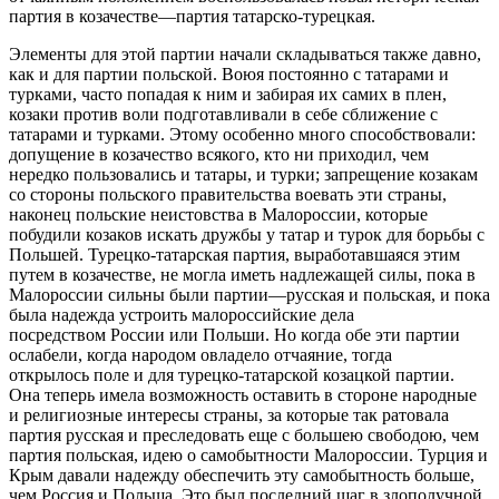
партия в козачестве—партия татарско-турецкая.
Элементы для этой партии начали складываться также давно,
как и для партии польской. Воюя постоянно с татарами и
турками, часто попадая к ним и забирая их самих в плен,
козаки против воли подготавливали в себе сближение с
татарами и турками. Этому особенно много способствовали:
допущение в козачество всякого, кто ни приходил, чем
нередко пользовались и татары, и турки; запрещение козакам
со стороны польского правительства воевать эти страны,
наконец польские неистовства в Малороссии, которые
побудили козаков искать дружбы у татар и турок для борьбы с
Польшей. Турецко-татарская партия, выработавшаяся этим
путем в козачестве, не могла иметь надлежащей силы, пока в
Малороссии сильны были партии—русская и польская, и пока
была надежда устроить малороссийские дела
посредством России или Польши. Но когда обе эти партии
ослабели, когда народом овладело отчаяние, тогда
открылось поле и для турецко-татарской козацкой партии.
Она теперь имела возможность оставить в стороне народные
и религиозные интересы страны, за которые так ратовала
партия русская и преследовать еще с большею свободою, чем
партия польская, идею о самобытности Малороссии. Турция и
Крым давали надежду обеспечить эту самобытность больше,
чем Россия и Польша. Это был последний шаг в злополучной