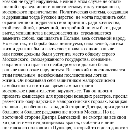
козаков не будут нарушены. Нельзя в этом случае не отдать
полной справедливости политическому такту тогдашнего,
московского правительства. Политическая система, создавшая
и державшая тогда Русское царство, не могла подчинить себя
ограничению и подрывать свой принцип, ради козачества, —
этой случайной, временной, нестройной нормы быта, ради
выгод меньшинства народонаселения, стремившегося
заменить собою, как шляхта в Польше, весь остальной народ.
Но если так, то борьба была неминуема; сила вещей, логика
жизни должны были взять свое; права козацкие раньше
или позже должны были уступить место общему строго
Московского, самодержавного государства, обещание,
сохранять эти права по необходимости должно было
раньше или позже нарушиться. Выговский и воспользовался
этим печальным, неизбежным последствием логики
жизни. Он показывал себя защитником малороссийской
самобытности и в то же время сам насстроил
московское правительство нарушать ее. Так он просил
прислать комиссаров для проверки козацких реестров, просил
разместить бояр царских в малороссийских городах. Козацкая
старшина, особенно на западной стороне Днепра, приходила в
большое и большее раздражение против Москвы. Но на
восточной стороне Днепра Выговский, не смотря на все свои
хитрости имел непримиримых врагов, особенно в лице
полтавского полковника Пушкаря, который то и дело доносил