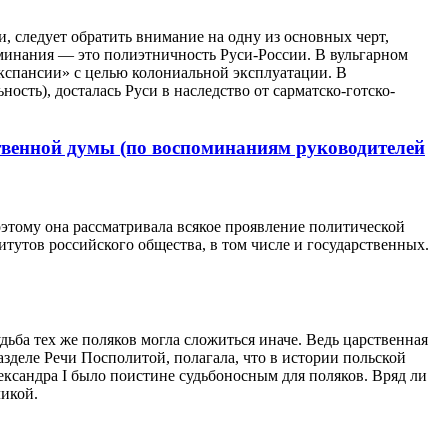
 следует обратить внимание на одну из основных черт,
оминания — это полиэтничность Руси-России.
В вульгарном
экспансии» с целью колониальной эксплуатации.
В
ость), досталась Руси в наследство от сарматско-готско-
твенной думы (по воспоминаниям руководителей
этому она рассматривала всякое проявление политической
итутов российского общества, в том числе и государственных.
дьба тех же поляков могла сложиться иначе. Ведь царственная
азделе Речи Посполитой, полагала, что в истории польской
ександра I было поистине судьбоносным для поляков. Вряд ли
ликой.