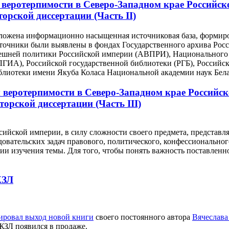
ротерпимости в Северо-Западном крае Российской 
торской диссертации (Чаcть II)
оложена информационно насыщенная источниковая база, формир
сточники были выявлены в фондах Государственного архива Рос
нешней политики Российской империи (АВПРИ), Национального 
(ЛГИА), Российской государственной библиотеки (РГБ), Россий
иблиотеки имени Якуба Коласа Национальной академии наук Бе
еротерпимости в Северо-Западном крае Российской 
торской диссертации (Чаcть III)
ийской империи, в силу сложности своего предмета, представляе
овательских задач правового, политического, конфессионального
гии изучения темы. Для того, чтобы понять важность поставленн
ЖЗЛ
ировал выход новой книги
своего постоянного автора
Вячеслава
 ЖЗЛ появился в продаже.