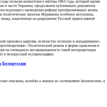
годы польско-шляхетского мятежа 1863 года, который кроме
сии и части Украины, продолжаем публиковать документы
 последующего проведения реформ преобразовавших жизнь
эти политические записки Муравьева особенно актуальны,
ет назад, нацеленные на разрушение Русской православной
икий произвол царизма, всевластие полиции и жандармерии»,
противоречиям». Политический режим и форма правления в
отря на очевидную ангажированность такой интерпретации
ет в белорусской историографии.
в Белоруссии
еские епископы, ксендзы и монахи не составляют духовенства, а