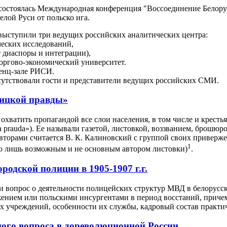
е состоялась Международная конференция "Воссоединение Белору
лой Руси от польско ига.
ыступили три ведущих российских аналитических центра:
ческих исследований,
 диаспоры и интеграции),
оргово-экономический университет.
енц-зале РИСИ.
сутствовали гости и представители ведущих российских СМИ.
жицкой правды»
хватить пропагандой все слои населения, в том числе и крестья
a prauda»). Ее называли газетой, листовкой, воззванием, брошю
авторами считается В. К. Калиновский с группой своих приверж
1
го лишь возможным и не основным автором листовки)
.
одской полиции в 1905-1907 г.г.
 вопрос о деятельности полицейских структур МВД в белорусск
нием или польскими инсургентами в период восстаний, причем
 учреждений, особенности их службы, кадровый состав практич
ого вопроса в дореволюционной России