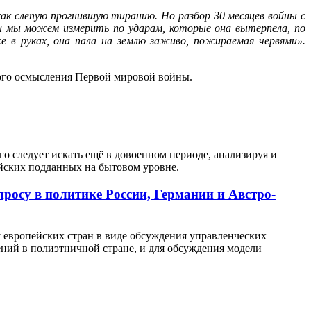
как слепую прогнившую тиранию. Но разбор 30 месяцев войны с
ии мы можем измерить по ударам, которые она вытерпела, по
е в руках, она пала на землю заживо, пожираемая червями».
кого осмысления Первой мировой войны.
о следует искать ещё в довоенном периоде, анализируя и
йских подданных на бытовом уровне.
просу в политике России, Германии и Австро-
 европейских стран в виде обсуждения управленческих
ний в полиэтничной стране, и для обсуждения модели