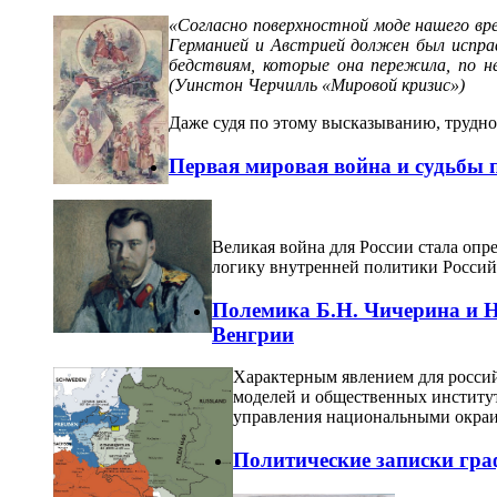
«Согласно поверхностной моде нашего вре
Германией и Австрией должен был испра
бедствиям, которые она пережила, по не
(Уинстон Черчилль «Мировой кризис»)
Даже судя по этому высказыванию, трудно
Первая мировая война и судьбы 
Великая война для России стала опр
логику внутренней политики Россий
Полемика Б.Н. Чичерина и Н.
Венгрии
Характерным явлением для россий
моделей и общественных институт
управления национальными окра
Политические записки гра