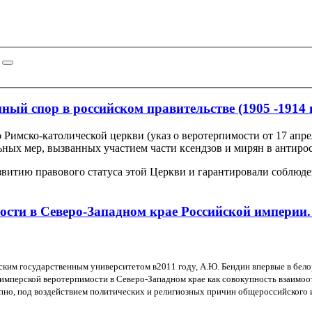
ый спор в российском правительстве (1905 -1914 г
Римско-католической церкви (указ о веротерпимости от 17 апреля
ных мер, вызванных участием части ксендзов и мирян в антирос
витию правового статуса этой Церкви и гарантировали соблюден
и в Северо-Западном крае Российской империи. 18
ским государственным университетом в
2011 году, А.Ю. Бендин впервые в бел
имперской веротерпимости в Северо-Западном крае как совокупность взаимоо
о, под воздействием политических и религиозных причин общероссийского и