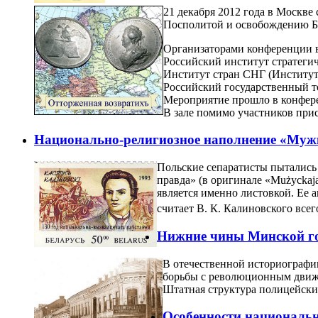
21 декабря 2012 года в Москв
Посполитой и освобождению Бе
Организаторами конференции в
Российский институт стратеги
Институт стран СНГ (Институт
Российский государственный т
Мероприятие прошло в конфер
В зале помимо участников при
Национально-религиозное наполнение «Му
Польские сепаратисты пытались о
правда» (в оригинале «Mużyckaj
является именно листовкой. Ее 
считает В. К. Калиновского все
Нижние чины Минской гор
В отечественной историографии
борьбы с революционным движе
Штатная структура полицейских
Особенности национальн