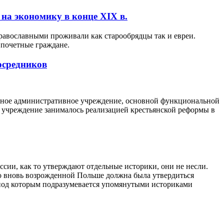
на экономику в конце XIX в.
православными проживали как старообрядцы так и евреи.
 почетные граждане.
осредников
айное административное учреждение, основной функциональной
о учреждение занималось реализацией крестьянской реформы в
ссии, как то утверждают отдельные историки, они не несли.
Во вновь возрожденной Польше должна была утвердиться
, под которым подразумевается упомянутыми историками