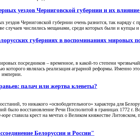
рных уездов Черниговской губернии и их влияние 
х уездов Черниговской губернии очень разнится, так наряду с 
ве случаев числились мещанами, среди которых были и купцы и
елорусских губерниях в воспоминаниях мировых п
ировых посредников – временное, в какой-то степени чрезвыч
ью которого являлась реализация аграрной реформы. Именно эт
 империи.
авьев: палач или жертва клеветы?
восстаний, то никакого «освободительного» характера для Белору
аний было восстановление Речи Посполитой в границах 1772 г. 
де-юре ставила крест на мечтах о Великом княжестве Литовском
соединение Белоруссии и России"