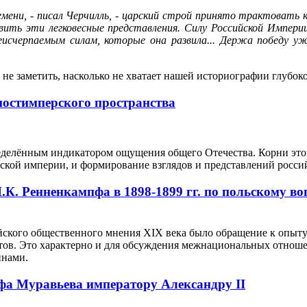
мени, - писал Черчилль, - царский строй принято трактовать 
вить эти легковесные представления. Силу Российской Импер
исчерпаемым силам, которые она развила... Держа победу уж
 не заметить, насколько не хватает нашей историографии глубо
постимперского пространства
еделённым индикатором ощущения общего Отечества. Корни этог
ской империи, и формирование взглядов и представлений росси
К. Ренненкампфа в 1898-1899 гг. по польскому во
ского общественного мнения XIX века было обращение к опыту
ов. Это характерно и для обсуждения межнациональных отноше
инами.
фа Муравьева императору Александру II