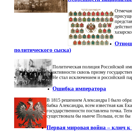
Отмечая
присущи
предста
действит
хазарск
Отноше
политического сыска)
Политическая полиция Российской имп
активности сквозь призму государстве
Не стал исключением и российский па
Ошибка императора
В 1815 решением Александра I было образ
бабка Александра, всем известная как Ек
государственности поставлена точка. Теп
существовала бы нынче Польша, если бы 
Первая мировая война – ключ к