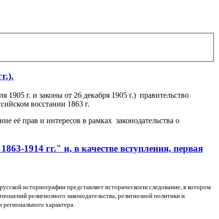
г.).
 1905 г. и законы от 26 декабря 1905 г.) правительство
сийском восстании 1863 г.
ие её прав и интересов в рамках законодательства о
63-1914 гг." и, в качестве вступления, первая
орусской историографии представляет историческое
исследование, в котором
тношений религиозного законодательства, религиозной политики и
 регионального характера.