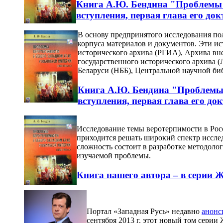
Книга А.Ю. Бендина "Проблемы ве
вступления, первая глава его док
В основу предпринятого исследования п
корпуса материалов и документов. Эти и
исторического архива (РГИА), Архива в
государственного исторического архива 
Беларуси (НББ), Центральной научной б
Книга А.Ю. Бендина "Проблемы в
вступления, первая глава его док
Исследование темы веротерпимости в Росс
приходится решать широкий спектр исслед
сложность состоит в разработке методоло
изучаемой проблемы.
Книга нашего автора – в серии 
Портал «Западная Русь» недавно
анонс
сентября 2013 г. этот новый том серии