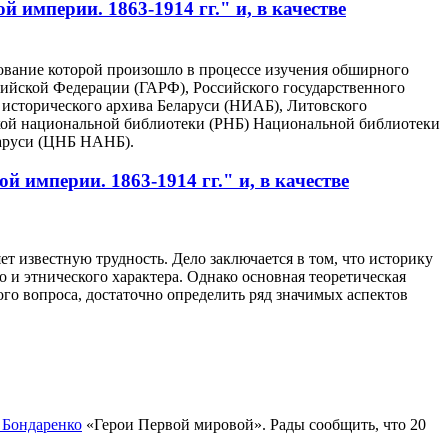
империи. 1863-1914 гг." и, в качестве
ование которой произошло в процессе изучения обширного
сийской Федерации (ГАРФ), Российского государственного
исторического архива Беларуси (НИАБ), Литовского
ской национальной библиотеки (РНБ) Национальной библиотеки
ларуси (ЦНБ НАНБ).
империи. 1863-1914 гг." и, в качестве
т известную трудность. Дело заключается в том, что историку
 и этнического характера. Однако основная теоретическая
ого вопроса, достаточно определить ряд значимых аспектов
 Бондаренко
«Герои Первой мировой». Рады сообщить, что 20