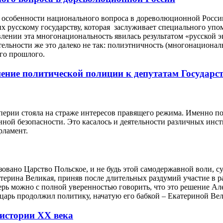
 особенности национального вопроса в дореволюционной России,
х русскому государству, которая заслуживает специального уп
влении эта многонациональность явилась результатом «русской 
ельности же это далеко не так
: полиэтничность (многонациональн
ого прошлого.
ние политической полиции к депутатам Государс
ерии стояла на страже интересов правящего режима. Именно по
нной безопасности. Это касалось и деятельности различных инст
рламент.
овано Царство Польское, и не будь этой самодержавной воли, су
атерина Великая, приняв после длительных раздумий участие в р
ерь можно с полной уверенностью говорить, что это решение Ал
царь продолжил политику, начатую его бабкой – Екатериной Ве
 истории ХХ века