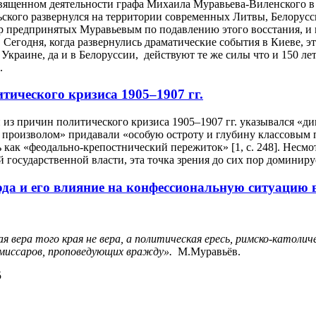
вященном деятельности графа Михаила Муравьева-Виленского в 
ского развернулся на территории современных Литвы, Белорус
р предпринятых Муравьевым по подавлению этого восстания, и
. Сегодня, когда развернулись драматические события в Киеве, 
 Украине, да и в Белоруссии, действуют те же силы что и 150 л
.
тического кризиса 1905–1907 гг.
 из причин политического кризиса 1905–1907 гг. указывался «д
 произволом» придавали «особую остроту и глубину классовым 
 как «феодально-крепостнический пережиток» [1, с. 248]. Несм
государственной власти, эта точка зрения до сих пор доминиру
ода и его влияние на конфессиональную ситуацию 
 вера того края не вера, а политическая ересь, римско-католич
эмиссаров, проповедующих вражду».
М.Муравьёв.
5