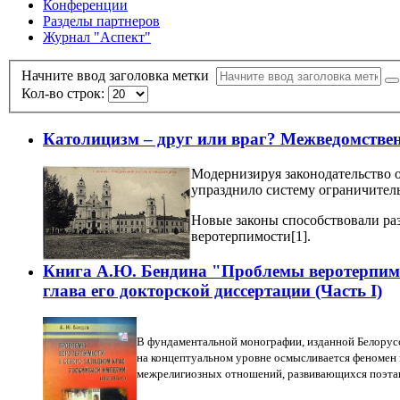
Конференции
Разделы партнеров
Журнал "Аспект"
Начните ввод заголовка метки
Кол-во строк:
Католицизм – друг или враг? Межведомственн
Модернизируя законодательство о 
упразднило систему ограничитель
Новые законы способствовали раз
веротерпимости[1].
Книга А.Ю. Бендина "Проблемы веротерпимост
глава его докторской диссертации (Чаcть I)
В фундаментальной монографии, изданной Белорус
на концептуальном уровне осмысливается феномен 
межрелигиозных отношений, развивающихся поэтапн