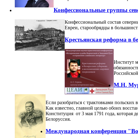
Конфессиональные группы севе
Конфессиональный состав северны
Евреи, старообрядцы в большинст
Крестьянская реформа в б
Институт м
обязанност
Российской
М.Н. Мур
Если разобраться с трактовками польских 
Как известно, главной целью обоих восст
Конституция от 3 мая 1791 года, которая 
Белоруссия.
Международная конференция "Вос