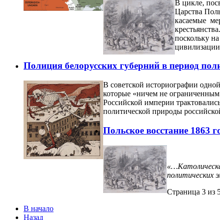
В цикле, пос
Царства Поль
касаемые ме
крестьянства
поскольку на
цивилизации
Полиция белорусских губерний в период поли
В советской историографии одной
которые «ничем не ограниченным
Российской империи трактовались
политической природы российской 
Польское восстание 1863 г
«…Католическая
политических 
Страница 3 из 
В начало
Назад