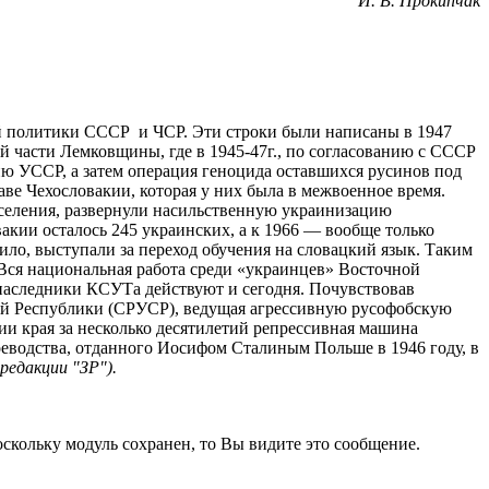
И. В. Прокипчак
й политики СССР и ЧСР. Эти строки были написаны в 1947
ой части Лемковщины, где в 1945-47г., по согласованию с СССР
ию УССР, а затем операция геноцида оставшихся русинов под
ве Чехословакии, которая у них была в межвоенное время.
аселения, развернули насильственную украинизацию
вакии осталось 245 украинских, а к 1966 — вообще только
вило, выступали за переход обучения на словацкий язык. Таким
. Вся национальная работа среди «украинцев» Восточной
 наследники КСУТа действуют и сегодня. Почувствовав
кой Республики (СРУСР), ведущая агрессивную русофобскую
ии края за несколько десятилетий репрессивная машина
еводства, отданного Иосифом Сталиным Польше в 1946 году, в
редакции "ЗР").
кольку модуль сохранен, то Вы видите это сообщение.