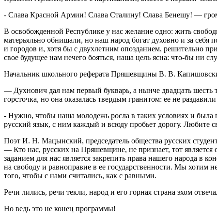
- Слава Красной Армии! Слава Сталину! Слава Бенешу! — гром
В освобожденной Республике у нас желание одно: жить свобод
матерьяльно обнищали, но наш народ богат духовно и за себя 
и городов и, хотя бы с двухлетним опозданием, решительно при
свое будущее нам нечего бояться, наша цель ясна: что-бы ни
Начальник школьного реферата Пряшевщины В. В. Капишовски
— Духнович дал нам первый букварь, а нынче двадцать шесть т
горсточка, но она оказалась твердым гранитом: ее не раздавил
- Нужно, чтобы наша молодежь росла в таких условиях и была 
русский язык, с ним каждый и всюду пробьет дорогу. Любите с
Поэт И. Н. Мацынский, председатель общества русских студен
— Кто нас, русских на Пряшевщине, не признает, тот являет
заданием для нас является закрепить права нашего народа в к
на свободу и равноправие в ее государственности. Мы хотим н
того, чтобы с нами считались, как с равными.
Речи лились, речи текли, народ и его горная страна эхом отвеча
Но ведь это не конец программы!