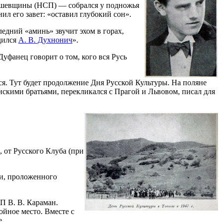
ряшевщины (НСП) — собрался у подножья
нил его завет: «оставил глубокий сон».
едний «аминь» звучит эхом в горах,
дился
А. В. Духнонич
».
уфанец говорит о том, кого вся Русь
я. Тут будет продолжение Дня Русской Культуры. На поляне
янскими братьями, перекликался с Прагой и Львовом, писал для
 от Русского Клуба (при
ти, проложенного
СП В. В. Караман.
ойное место. Вместе с
...