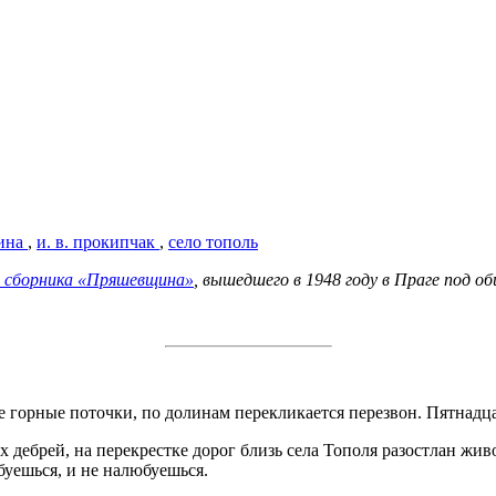
ина
,
и. в. прокипчак
,
село тополь
 сборника «Пряшевщина»
, вышедшего в 1948 году в Праге под о
 горные поточки, по долинам перекликается перезвон. Пятнадц
ых дебрей, на перекрестке дорог близь села Тополя разостлан ж
уешься, и не налюбуешься.