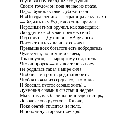
И утолял нам голод «Хлеб Души».
Своим трудом он поднял нас из праха,
Народ будил: оставь глубокий сон! —
И «Поздравление» — страницы альманаха
— Звучать нам будут до конца времен.
Народный гимн вручил, как завещанье:
Да будет нам обычай предков свят!
Года идут — Духновича «Вручанье»
Поют сто тысяч верных соколят.
Превыше всех богатств есть добродетель,
Чужое чти, но помни о своем, —
Так он учил, — народ тому свидетель:
Что он прорек — мы все теперь поем...
Не родилась такая в мире сила,
Чтоб певчий рот народа затворить,
Чтоб вырвала из сердца то, что мило,
И бросила пустое сердце жить!...
Духнович с нами в счастьи и недоле,
Мы с ним, как были наши предки встарь,
Доколе слово русское в Тополе,
Пока оратай трудится на поле,
И полонину сторожит овчарь!..