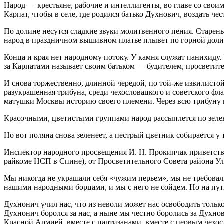
Народ — крестьяне, рабочие и интеллигенты, во главе со с
Карпат, чтобы в селе, где родился батько Духнович, воздать чес
По долине несутся сладкие звуки молитвенного пения. Старен
народ в праздничном вышивном платье плывет по горной долин
Конца и края нет народному потоку. У камня служат панихиду. 
за Карпатами называет своим батьком — будителем, просветите
И снова торжественно, длинной чередой, по той-же извилистой
разукрашенная трибуна, среди чехословацкого и советского фл
матушки Москвы историю своего племени. Через всю трибуну н
Красочными, цветистыми группами народ рассыплется по зелен
Но вот поляна снова зеленеет, а пестрый цветник собирается у
Инспектор народного просвещения И. Н. Прокипчак приветств
райкоме НСП в Спине), от Просветительного Совета района Ули
Мы никогда не украшали себя «чужим перьем», мы не требовали
нашими народными борцами, и мы с него не сойдем. Но на пути
Духнонич учил нас, что из неволи может нас освободить только
Духнонич боролся за нас, а ныне мы честно боролись за Духнов
Красной Армией, вместе с партизанами, вместе с первым чехо