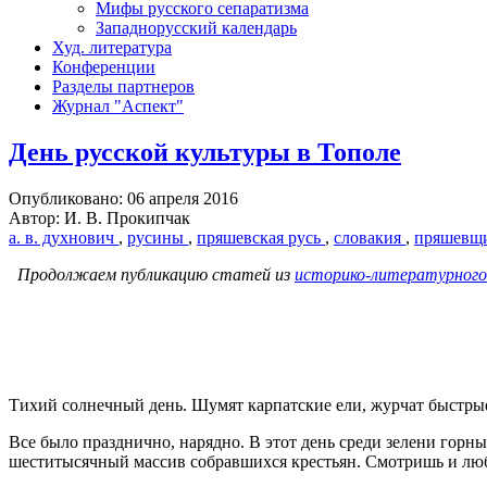
Мифы русского сепаратизма
Западнорусский календарь
Худ. литература
Конференции
Разделы партнеров
Журнал "Аспект"
День русской культуры в Тополе
Опубликовано: 06 апреля 2016
Автор: И. В. Прокипчак
а. в. духнович
,
русины
,
пряшевская русь
,
словакия
,
пряшевщ
Продолжаем публикацию статей из
историко-литературного
Тихий солнечный день. Шумят карпатские ели, журчат быстрые
Все было празднично, нарядно. В этот день среди зелени горн
шеститысячный массив собравшихся крестьян. Смотришь и люб