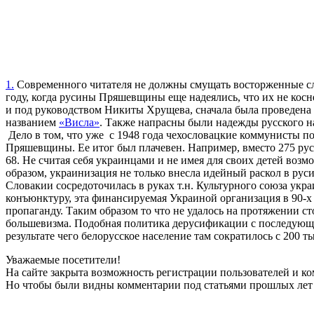
1.
Современного читателя не должны смущать восторженные сл
году, когда русины Пряшевщины еще надеялись, что их не косне
и под руководством Никиты Хрущева, сначала была проведена 
названием
«Висла»
. Также напрасны были надежды русского н
Дело в том, что уже с 1948 года чехословацкие коммунисты 
Пряшевщины. Ее итог был плачевен. Например, вместо 275 русск
68. Не считая себя украинцами и не имея для своих детей возм
образом, украинизация не только внесла идейный раскол в рус
Словакии сосредоточилась в руках т.н. Культурного союза ук
конъюнктуру, эта финансируемая Украиной организация в 90-
пропаганду. Таким образом то что не удалось на протяжении с
большевизма. Подобная политика дерусификации с последующе
результате чего белорусское население там сократилось с 200 ты
Уважаемые посетители!
На сайте закрыта возможность регистрации пользователей и к
Но чтобы были видны комментарии под статьями прошлых лет 