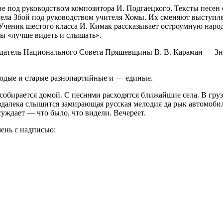
е под руководством композитора И. Подгаецкого. Тексты песен 
 села Збой под руководством учителя Хомы. Их сменяют выступл
Ученик шестого класса И. Кимак рассказывает остроумную народну
обы «лучше видеть и слышать».
датель Национального Совета Пряшевщины В. В. Караман — Знае
лодые и старые разнопартийные и — единые.
 собирается домой. С песнями расходятся ближайшие села. В гру
издалека слышится замирающая русская мелодия да рык автомоби
уждает — что было, что видели. Вечереет.
ень с надписью: