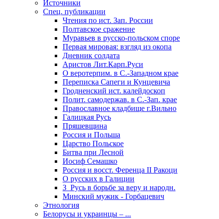
Источники
Спец. публикации
Чтения по ист. Зап. России
Полтавское сражение
Муравьев в русско-польском споре
Первая мировая: взгляд из окопа
Дневник солдата
Аристов Лит.Карп.Руси
О веротерпим. в С.-Западном крае
Переписка Сапеги и Кунцевича
Гродненский ист. калейдоскоп
Полит. самодержав. в С.-Зап. крае
Православное кладбище г.Вильно
Галицкая Русь
Пряшевщина
Россия и Польша
Царство Польское
Битва при Лесной
Иосиф Семашко
Россия и восст. Ференца II Ракоци
О русских в Галиции
З_Русь в борьбе за веру и народн.
Минский мужик - Горбацевич
Этнология
Белорусы и украинцы – ...