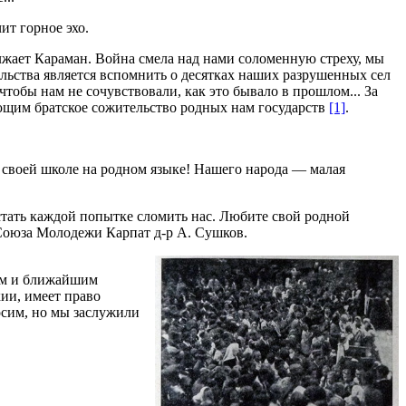
ит горное эхо.
жает Караман. Война смела над нами соломенную стреху, мы
ельства является вспомнить о десятках наших разрушенных сел
чтобы нам не сочувствовали, как это бывало в прошлом... За
ающим братское сожительство родных нам государств
[1]
.
в своей школе на родном языке! Нашего народа — малая
остать каждой попытке сломить нас. Любите свой родной
 Союза Молодежи Карпат д-р А. Сушков.
ным и ближайшим
ии, имеет право
осим, но мы заслужили