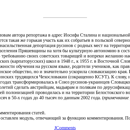
овам автора репортажа в адрес Иосифа Сталина и национально
тся такая же горькая участь как их собратьев в польской северн
насильственная депортация русинов с родных мест на территор
аселения Пряшевщины на хотя бы культурную автономию в соста
по требованию своих советских товарищей и вопреки желанию н
их (карпаторусских) школ в 1948 г., к 1955 г. в Восточной Сло
ожности обучения на русском языке, родители учеников, как пра
инское общество, но и значительно ускорила словакизацию края
раинских трудящихся Чехословакии (сокращенно КСУТ). К слову,
х годах трансформировалась в Союз русинов-украинцев Словац
толетий сделать австрийцам, мадьярам и полякам по дерусификац
й полонизацией проводилась и на территории Белостокского во
сяч в 50-х годах до 40 тысяч по данным 2002 года. (
примечвание 
омментирования статей.
оставлен модуль, отвечающий за функцию комментирования. Пос
JComments