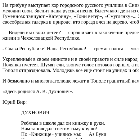
На трибуну выступает хор городского русского училища в Снин
мелодии свои. Звенит наша русская песня. Выступают дети из
Гуменном: танцуют «Катерину», «Гони ветер», «Смуглянку»... 
своеобразная галерка в природе, кто горазд влез на дерево, чт
— Видели вы своих детей? — спрашивает в заключение предсе
жизни в Чехословацкой Республике.
- Слава Республике! Наша Республика! — гремят голоса — мо
Укрепленный в своем единстве и в своей правоте и силе народ
Полянка пустеет. Шумят ели, звонче голос потоков горных, а 
Тополя отпраздновала. Молодежь все еще стоит на улицах и обс
И безмолвно и многоглаголюще лежит в Тополе гранитный кам
«Здесь родился А. В. Духнович».
Юрий Вир:
ДУХНОВИЧ
Ребятам в школе дал он книжку в руки,
Нам заповедал: светом тьму круши!
По «Книжице» учились мы: — Аз-Буки —