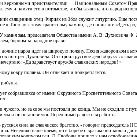
воими верховными представителями — Национальным Советом П
ть ему и памяти его в потомстве, чтобы заявить, что народ испол
ький священник отец Фирцак из Збоя служит литургию. Еще посл
е к Тополю к тому гранитному камню, где написано: «Здесь ро
У камня зам. председателя Общества имени А. В. Духновича Ф. Д
лем, борцом за народное право.
 долине народ идет на широкую поляну. Песня жаворонком вьетс
агов портрет Духновича. Он строил русское дело обруку со слав
ачертано: «Да здравствует дружба славянских народов! »
ому ковру поляны. Он отдыхает и подкрепляется.
 трибуны.
ует собравшихся от имени Окружного Просветительного Совета,
ч...
 чужого, но за свое мы постояли до конца. Мы не сходили с пу
 мы и не остановимся. Перед ними радостная работа...
 русская сила да славянское братство, - говорит председатель Н
ича. Невелико наше племя, но в борьбе с врагом оно заняло дост
словацким корпусом ген. Л. Свободы пришло к нам освобождение