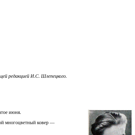
бщей редакцией И.С. Шлепецкого.
атое июня.
ивой многоцветный ковер —