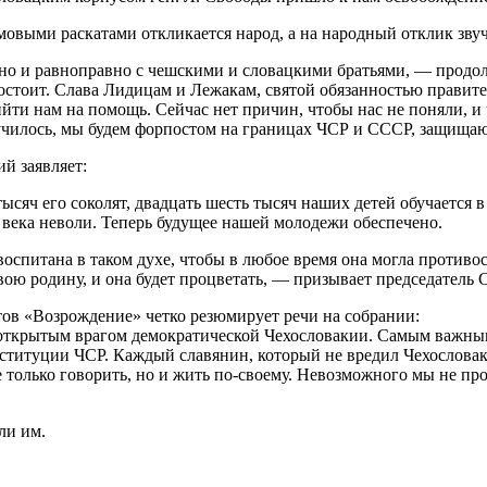
овыми раскатами откликается народ, а на народный отклик звуч
но и равноправно с чешскими и словацкими братьями, — продол
постоит. Слава Лидицам и Лежакам, святой обязанностью правит
йти нам на помощь. Сейчас нет причин, чтобы нас не поняли, и 
 случилось, мы будем форпостом на границах ЧСР и СССР, защищ
й заявляет:
ысяч его соколят, двадцать шесть тысяч наших детей обучается 
и века неволи. Теперь будущее нашей молодежи обеспечено.
воспитана в таком духе, чтобы в любое время она могла против
вою родину, и она будет процветать, — призывает председатель
тов «Возрождение» четко резюмирует речи на собрании:
ся открытым врагом демократической Чехословакии. Самым важ
онституции ЧСР. Каждый славянин, который не вредил Чехословак
е только говорить, но и жить по-своему. Невозможного мы не пр
ли им.