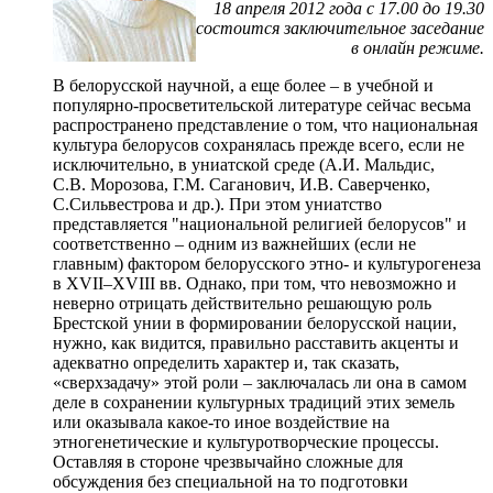
18 апреля 2012 года с 17.00 до 19.30
состоится заключительное заседание
в онлайн режиме.
В белорусской научной, а еще более – в учебной и
популярно-просветительской литературе сейчас весьма
распространено представление о том, что национальная
культура белорусов сохранялась прежде всего, если не
исключительно, в униатской среде (А.И. Мальдис,
С.В. Морозова, Г.М. Саганович, И.В. Саверченко,
С.Сильвестрова и др.). При этом униатство
представляется "национальной религией белорусов" и
соответственно – одним из важнейших (если не
главным) фактором белорусского этно- и культурогенеза
в XVII–XVIII вв. Однако, при том, что невозможно и
неверно отрицать действительно решающую роль
Брестской унии в формировании белорусской нации,
нужно, как видится, правильно расставить акценты и
адекватно определить характер и, так сказать,
«сверхзадачу» этой роли – заключалась ли она в самом
деле в сохранении культурных традиций этих земель
или оказывала какое-то иное воздействие на
этногенетические и культуротворческие процессы.
Оставляя в стороне чрезвычайно сложные для
обсуждения без специальной на то подготовки