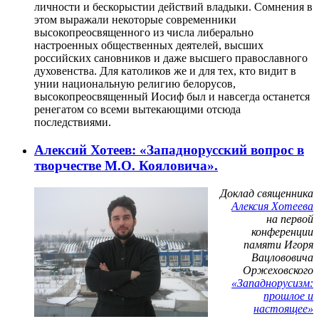
личности и бескорыстии действий владыки. Сомнения в
этом выражали некоторые современники
высокопреосвященного из числа либерально
настроенных общественных деятелей, высших
российских сановников и даже высшего православного
духовенства. Для католиков же и для тех, кто видит в
унии национальную религию белорусов,
высокопреосвященный Иосиф был и навсегда останется
ренегатом со всеми вытекающими отсюда
последствиями.
Алексий Хотеев: «Западнорусский вопрос в
творчестве М.О. Кояловича».
Доклад священника
Алексия Хотеева
на первой
конференции
памяти Игоря
Вацлововича
Оржеховского
«Западнорусизм:
прошлое и
настоящее»