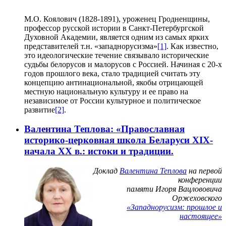
М.О. Коялович (1828-1891), уроженец Гродненщины,
профессор русской истории в Санкт-Петербургской
Духовной Академии, является одним из самых ярких
представителей т.н. «западнорусизма»
[1]
.
Как известно,
это идеологические течение связывало исторические
судьбы белорусов и малорусов с Россией. Начиная с 20-х
годов прошлого века, стало традицией считать эту
концепцию антинациональной, якобы отрицающей
местную национальную культуру и ее право на
независимое от России культурное и политическое
развитие
[2]
.
Валентина Теплова: «Православная
историко-церковная школа Беларуси XIX-
начала XX в.: истоки и традиции.
Доклад
Валентина Теплова
на первой
конференции
памяти Игоря Вацлововича
Оржеховского
«Западнорусизм: прошлое и
настоящее»