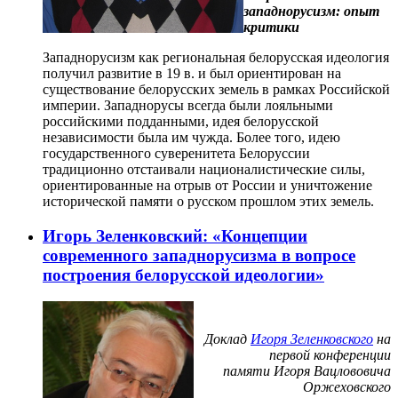
западнорусизм: опыт
критики
Западнорусизм как региональная белорусская идеология
получил развитие в 19 в. и был ориентирован на
существование белорусских земель в рамках Российской
империи. Западнорусы всегда были лояльными
российскими подданными, идея белорусской
независимости была им чужда. Более того, идею
государственного суверенитета Белоруссии
традиционно отстаивали националистические силы,
ориентированные на отрыв от России и уничтожение
исторической памяти о русском прошлом этих земель.
Игорь Зеленковский: «Концепции
современного западнорусизма в вопросе
построения белорусской идеологии»
Доклад
Игоря Зеленковского
на
первой конференции
памяти Игоря Вацлововича
Оржеховского