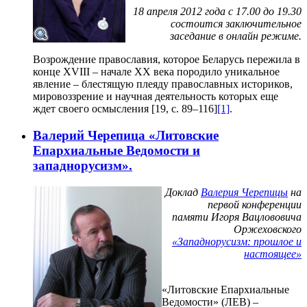
18 апреля 2012 года с 17.00 до 19.30
состоится заключительное
заседание в онлайн режиме.
Возрождение православия, которое Беларусь пережила в
конце XVIII – начале XX века породило уникальное
явление – блестящую плеяду православных историков,
мировоззрение и научная деятельность которых еще
ждет своего осмысления [19, с. 89–116]
[1]
.
Валерий Черепица «Литовские
Епархиальные Ведомости и
западнорусизм».
Доклад
Валерия Черепицы
на
первой конференции
памяти Игоря Вацлововича
Оржеховского
«Западнорусизм: прошлое и
настоящее»
«Литовские Епархиальные
Ведомости» (ЛЕВ) –