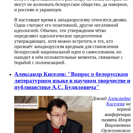
могут не волновать белорусское общество, да наверное,
и россиян и украинцев.
В настоящее время к западнорусизму относятся двояко.
Одни считают его позитивной, другие негативной
идеологией. Обычно, эти утверждения чётко
определяют идеологические предпочтения
утверждающих, хотя можно встретить и тех, кто
признаёт западнорусизм вредным для становления
белорусской национальной идеи и самосознания, но
находит в нём положительные моменты, связанные с
борьбой с полонизацией.
Александр Киселев: "Вопрос о белорусском
литературном языке в научном творчестве и
публицистике А.С. Будиловича"
Доклад
Александра
Киселева
на
первой
конференции
памяти Игоря
Вацлововича
Оржеховского