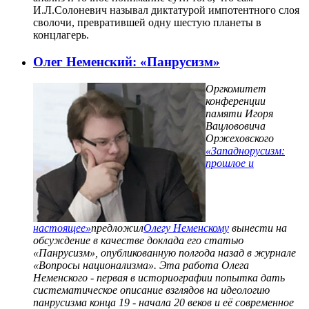
И.Л.Солоневич называл диктатурой импотентного слоя
сволочи, превратившей одну шестую планеты в
концлагерь.
Олег Неменский: «Панрусизм»
Оргкомитет
конференции
памяти Игоря
Вацлововича
Оржеховского
«Западнорусизм:
прошлое и
настоящее»
предложил
Олегу Неменскому
вынести на
обсуждение в качестве доклада его статью
«Панрусизм», опубликованную полгода назад в журнале
«Вопросы национализма». Эта работа Олега
Неменского - первая в историографии попытка дать
систематическое описание взглядов на идеологию
панрусизма конца 19 - начала 20 веков и её современное