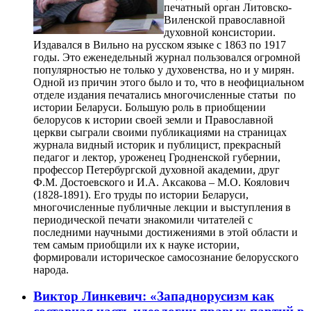
печатный орган Литовско-
Виленской православной
духовной консистории.
Издавался в Вильно на русском языке с 1863 по 1917
годы. Это еженедельный журнал пользовался огромной
популярностью не только у духовенства, но и у мирян.
Одной из причин этого было и то, что в неофициальном
отделе издания печатались многочисленные статьи по
истории Беларуси. Большую роль в приобщении
белорусов к истории своей земли и Православной
церкви сыграли своими публикациями на страницах
журнала видный историк и публицист, прекрасный
педагог и лектор, уроженец Гродненской губернии,
профессор Петербургской духовной академии, друг
Ф.М. Достоевского и И.А. Аксакова – М.О. Коялович
(1828-1891). Его труды по истории Беларуси,
многочисленные публичные лекции и выступления в
периодической печати знакомили читателей с
последними научными достижениями в этой области и
тем самым приобщили их к науке истории,
формировали историческое самосознание белорусского
народа.
Виктор Линкевич: «Западнорусизм как