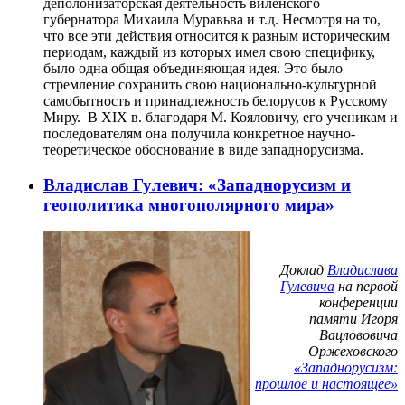
деполонизаторская деятельность виленского
губернатора Михаила Муравьва и т.д. Несмотря на то,
что все эти действия относится к разным историческим
периодам, каждый из которых имел свою специфику,
было одна общая объединяющая идея. Это было
стремление сохранить свою национально-культурной
самобытность и принадлежность белорусов к Русскому
Миру. В XIX в. благодаря М. Кояловичу, его ученикам и
последователям она получила конкретное научно-
теоретическое обоснование в виде западнорусизма.
Владислав Гулевич: «Западнорусизм и
геополитика многополярного мира»
Доклад
Владислава
Гулевича
на первой
конференции
памяти Игоря
Вацлововича
Оржеховского
«Западнорусизм:
прошлое и настоящее»