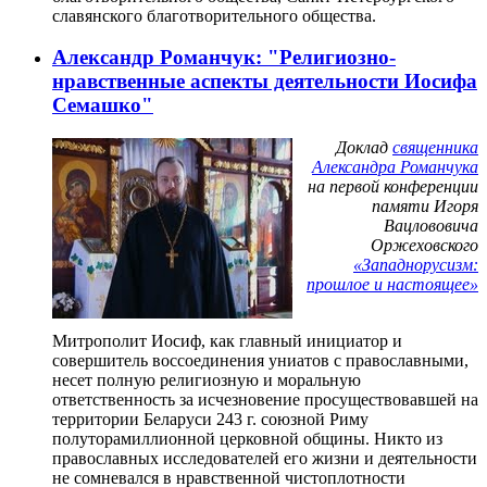
славянского благотворительного общества.
Александр Романчук: "Религиозно-
нравственные аспекты деятельности Иосифа
Семашко"
Доклад
священника
Александра Романчука
на первой конференции
памяти Игоря
Вацлововича
Оржеховского
«Западнорусизм:
прошлое и настоящее»
Митрополит Иосиф, как главный инициатор и
совершитель воссоединения униатов с православными,
несет полную религиозную и моральную
ответственность за исчезновение просуществовавшей на
территории Беларуси 243 г. союзной Риму
полуторамиллионной церковной общины. Никто из
православных исследователей его жизни и деятельности
не сомневался в нравственной чистоплотности