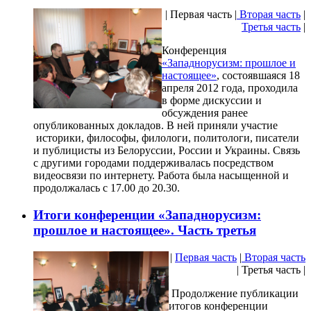
| Первая часть |
Вторая часть
|
Третья часть
|
Конференция
«Западнорусизм: прошлое и
настоящее»
, состоявшаяся 18
апреля 2012 года, проходила
в форме дискуссии и
обсуждения ранее
опубликованных докладов. В ней приняли участие
историки, философы, филологи, политологи, писатели
и публицисты из Белоруссии, России и Украины. Связь
с другими городами поддерживалась посредством
видеосвязи по интернету. Работа была насыщенной и
продолжалась с 17.00 до 20.30.
Итоги конференции «Западнорусизм:
прошлое и настоящее». Часть третья
|
Первая часть
|
Вторая часть
| Третья часть |
Продолжение публикации
итогов конференции