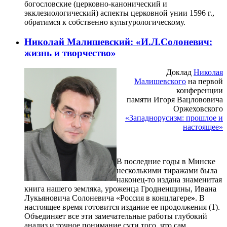
богословские (церковно-канонический и
экклезиологический) аспекты церковной унии 1596 г.,
обратимся к собственно культурологическому.
Николай Малишевский: «И.Л.Солоневич:
жизнь и творчество»
Доклад
Николая
Малишевского
на первой
конференции
памяти Игоря Вацлововича
Оржеховского
«Западнорусизм: прошлое и
настоящее»
В последние годы в Минске
несколькими тиражами была
наконец-то издана знаменитая
книга нашего земляка, уроженца Гродненщины, Ивана
Лукьяновича Солоневича «Россия в концлагере
»
. В
настоящее время готовится издание ее продолжения (1).
Объединяет все эти замечательные работы глубокий
анализ и точное понимание сути того, что сам