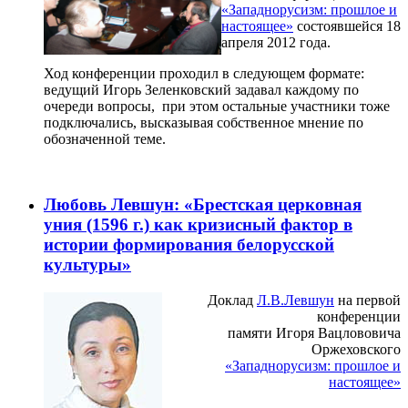
«Западнорусизм: прошлое и
настоящее»
состоявшейся 18
апреля 2012 года.
Ход конференции проходил в следующем формате:
ведущий Игорь Зеленковский задавал каждому по
очереди вопросы, при этом остальные участники тоже
подключались, высказывая собственное мнение по
обозначенной теме.
Любовь Левшун: «Брестская церковная
уния (1596 г.) как кризисный фактор в
истории формирования белорусской
культуры»
Доклад
Л.В.Левшун
на первой
конференции
памяти Игоря Вацлововича
Оржеховского
«Западнорусизм: прошлое и
настоящее»