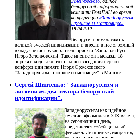
Зеленковского
, данное
белорусской информационной
компании БелаПАН во время
конференции
«Западнорусизм:
Прошлое И Настоящее»
18.042012.
Белорусы принадлежат к
великой русской цивилизации и внесли в нее огромный
вклад, считает руководитель проекта "Западная Русь"
Игорь Зеленковский. Такое мнение он высказал 18
апреля в ходе заключительного заседания первой
конференции памяти Игоря Оржеховского
"Западнорусизм: прошлое и настоящее" в Минске.
Сергей Шиптенко: "Западноруссизм и
литвинизм: два вектора белорусской
идентификации".
Западноруссизм как идейное
течение оформился в XIX веке и,
на сегодняшний день,
представляет собой цельный
феномен. Литвинизм, напротив,
как цельное явление не