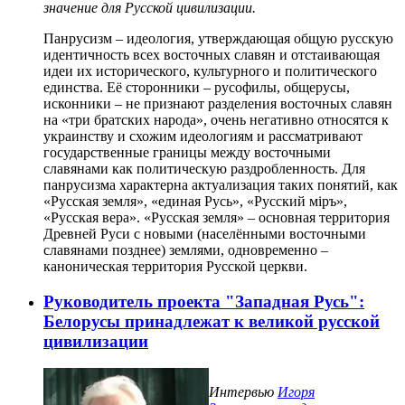
значение для Русской цивилизации.
Панрусизм – идеология, утверждающая общую русскую
идентичность всех восточных славян и отстаивающая
идеи их исторического, культурного и политического
единства. Её сторонники – русофилы, общерусы,
исконники – не признают разделения восточных славян
на «три братских народа», очень негативно относятся к
украинству и схожим идеологиям и рассматривают
государственные границы между восточными
славянами как политическую раздробленность. Для
панрусизма характерна актуализация таких понятий, как
«Русская земля», «единая Русь», «Русский міръ»,
«Русская вера». «Русская земля» – основная территория
Древней Руси с новыми (населёнными восточными
славянами позднее) землями, одновременно –
каноническая территория Русской церкви.
Руководитель проекта "Западная Русь":
Белорусы принадлежат к великой русской
цивилизации
Интервью
Игоря