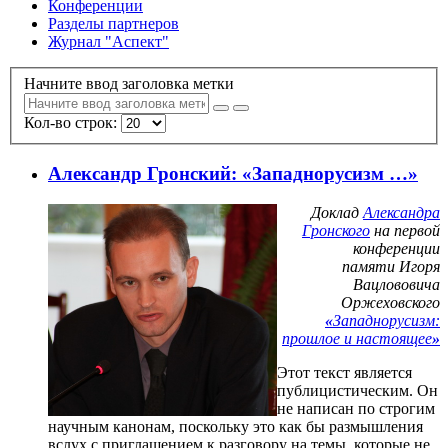
Конференции
Разделы партнеров
Журнал "Аспект"
Начните ввод заголовка метки
Кол-во строк:
Александр Гронский: «Западнорусизм …»
Доклад
Александра
Гронского
на первой
конференции
памяти Игоря
Вацлововича
Оржеховского
«
Западнорусизм:
прошлое и настоящее
»
Этот текст является
публицистическим. Он
не написан по строгим
научным канонам, поскольку это как бы размышления
вслух с приглашением к разговору на темы, которые не