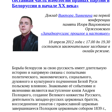
составная часть идеологии правых партий в
Белоруссии в начале XX века»
Доклад
Виктора Линкевича
на первой
конференции
памяти Игоря Вацлововича
Оржеховского
«Западнорусизм: прошлое и настоящее»
18 апреля 2012 года с 17.00 до 19.30
состоится заключительное заседание в
онлайн режиме.
Борьба белорусов за свою русскость имеет длительную
историю и напрямую связана с попытками
политического, экономического, социального,
духовного и культурного подчинения Белой Руси
польскому влиянию. Знаковыми её событиями и
явлениями являются выступление князя Андрея
Полоцкого, создание Великого княжества Русского,
деятельность западно-русских церковных братств,
воссоединение униатов с православной церковью
завершившееся Полоцким церковным собором 1839 г.,