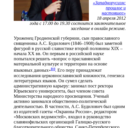
«Западнорусизм:
прошлое и
настоящее»
18 апреля 2012
года с 17.00 до 19.30 состоится заключительное
заседание в онлайн режиме.
Уроженец Гродненской губернии, сын православного
священника А.С. Будилович (1846–1908) был заметной
фигурой в русской славистике второй половины XIX –
начала XX вв. Он первым в российской науке
попытался решить «вопрос о праславянской
материальной культуре и территории на основе
[1]
языковых данных»
. Его перу принадлежат
исследования церковнославянской книжности, генезиса
литературных языков. Он сумел сделать
административную карьеру: занимал пост ректора
Юрьевского университета, был членом совета
Министерства народного просвещения. Ученый
активно занимался общественно-политической
деятельностью. В частности, А.С. Будилович был одним
из издателей газеты «Окраины России», редактором
«Московских ведомостей», входил в руководство
славянофильских организаций Галицко-русского
благотворительного общества, Санкт-Петербургского