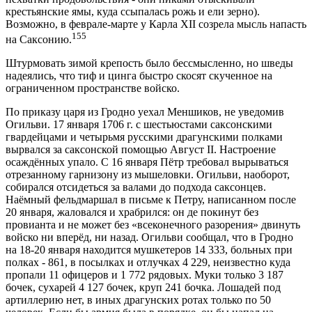
крестьянские ямы, куда ссыпалась рожь и ели зерно).
Возможно, в феврале-марте у Карла XII созрела мысль напасть
155
на Саксонию.
Штурмовать зимой крепость было бессмысленно, но шведы
надеялись, что тиф и цинга быстро скосят скученное на
ограниченном пространстве войско.
По приказу царя из Гродно уехал Меншиков, не уведомив
Огильви. 17 января 1706 г. с шестьюстами саксонскими
гвардейцами и четырьмя русскими драгунскими полками
вырвался за саксонской помощью Август II. Настроение
осаждённых упало. С 16 января Пётр требовал вырываться
отрезанному гарнизону из мышеловки. Огильви, наоборот,
собирался отсидеться за валами до подхода саксонцев.
Наёмный фельдмаршал в письме к Петру, написанном после
20 января, жаловался и храбрился: он де покинут без
провианта и не может без «всеконечного разорения» двинуть
войско ни вперёд, ни назад. Огильви сообщал, что в Гродно
на 18-20 января находится мушкетеров 14 333, больных при
полках - 861, в посылках и отлучках 4 229, неизвестно куда
пропали 11 офицеров и 1 772 рядовых. Муки только 3 187
бочек, сухарей 4 127 бочек, круп 241 бочка. Лошадей под
артиллерию нет, в иных драгунских ротах только по 50