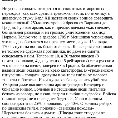
Не успели солдаты отогреться от слякотных и морозных
переходов, как всех сразила тревожная весть: по зимнику, в
январскую стужу Карл XII заставил своих воинов совершить
молниеносный 250-километровый бросок от Варшавы до
Гродно. Русская армия, как и прежде, воевала «как слепая»,
без дальней разведки и ей грозило уничтожение, как под
Нарвой. Только что, в декабре 1705 г. Меншиков успокаивал,
что шведы обретаются на прежнем месте, а уже 13 января
1706 г. пути на восток были отсечены. Кавалерия союзников
не только не сдержала противника, но даже не смогла
осведомить о нём. Теперь не 10, а 20 тысяч шведов (8
пехотных полков, 4 драгунских и 5 рейтарских) сели русским
«со шпагою на шею», заперев их в Гродно. За обледенелыми
валами люди оказались на краю катастрофы. В «гродненском
изнурении» солдаты, драгуны и жители гибли от морозов,
«наготы и босоты». Из-за куска хлеба случались убийства.
Умирали даже высшие чины армии (генерал Венедиер и
бригадир Ридер). Больные и истощённые люди пытались
бежать из города, но вязли, падали и гибли в сугробах. Войска
пришли «едва не в последнее бедство». Урон в личном
составе достигал 25%, в лошадях - до 40%. О конных рейдах
по шведским тылам, подобно «свейским походам»
Шереметева боялись и думать. (Шведы тоже страдали от
нехватки продовольствия - они пиками отыскивали