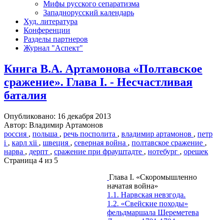
Мифы русского сепаратизма
Западнорусский календарь
Худ. литература
Конференции
Разделы партнеров
Журнал "Аспект"
Книга В.А. Артамонова «Полтавское
сражение». Глава I. - Несчастливая
баталия
Опубликовано: 16 декабря 2013
Автор: Владимир Артамонов
россия
,
польша
,
речь посполита
,
владимир артамонов
,
петр
i
,
карл xii
,
швеция
,
северная война
,
полтавское сражение
,
нарва
,
дерпт
,
сражение при фрауштадте
,
нотебург
,
орешек
Страница 4 из 5
Глава I. «Скоромышленно
начатая война»
1.1. Нарвская невзгода.
1.2. «Свейские походы»
фельдмаршала Шереметева