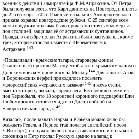
военных действий адмиралтейца Ф.М.Апраксина. От Петра
была получена весть, что Карл двинется на Новгород и вплоть
до 25 сентября 1705 г. Главный начальник Адмиралтейского
приказа охранял новгородские рубежи. С 25 сентября всем
«новгородским полкам» было приказано стоять «насмерть»
под столицей, защищая её от астраханских бунтовщиков.
Правда, в октябре полки Апраксина были распущены, кроме
трёх, которые отослали вместе с Шереметевым к
143
Астрахани.
«Пошаливали» крымские татары, староверы-донцы
(«капитоны») просили Мазепу, чтобы тот с крымским ханом и
144
Донским войском ополчился на Москву.
Для защиты Азова
и Воронежских верфей приходилось посылать
145
малороссийских «черкасских казаков»
и жечь степи,
вместо которых, бывало, горели леса. Беспокоили слухи из-
под Чернобыля, что 18 хоронгвей коронного подскарбия Ежи
Любомирского готовятся идти за Днепр войной на
146
малороссийские города.
Казалось, после захвата Нарвы и Юрьева можно было бы
осаждать Ревель и Пернов (так полагал английский посол
Ч.Витворт), но нужно было спасать саксонского и польского
союзника и Петр послал Русскую армию на запад к