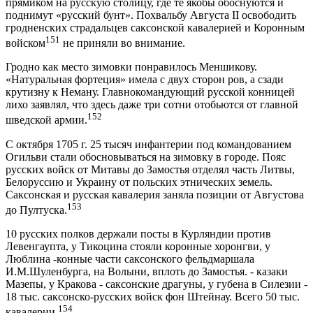
прямиком на русскую столицу, где те якобы обоснуются и
поднимут «русский бунт». Похвальбу Августа II освободить
гродненских страдальцев саксонской кавалерией и Коронным
151
войском
не приняли во внимание.
Гродно как место зимовки понравилось Меншикову.
«Натуральная фортеция» имела с двух сторон ров, а сзади
крутизну к Неману. Главнокомандующий русской конницей
лихо заявлял, что здесь даже три сотни отобьются от главной
152
шведской армии.
С октября 1705 г. 25 тысяч инфантерии под командованием
Огильви стали обосновываться на зимовку в городе. Пояс
русских войск от Митавы до Замостья отделял часть Литвы,
Белоруссию и Украину от польских этнических земель.
Саксонская и русская кавалерия заняла позиции от Августова
153
до Пултуска.
10 русских полков держали посты в Курляндии против
Левенгаупта, у Тикоцина стояли коронные хоронгви, у
Люблина -конные части саксонского фельдмаршала
И.М.Шуленбурга, на Волыни, вплоть до Замостья. - казаки
Мазепы, у Кракова - саксонские драгуны, у губена в Силезии -
18 тыс. саксонско-русских войск фон Штейнау. Всего 50 тыс.
154
кавалерии.