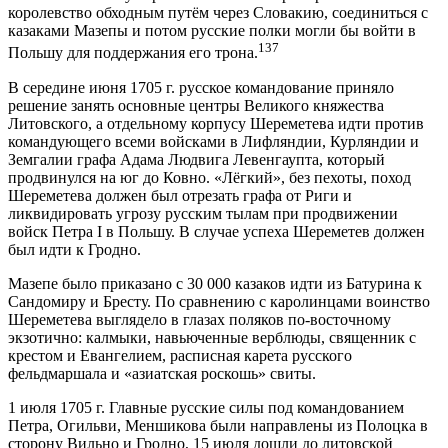
королевство обходным путём через Словакию, соединиться с
казаками Мазепы и потом русские полки могли бы войти в
137
Польшу для поддержания его трона.
В середине июня 1705 г. русское командование приняло
решение занять основные центры Великого княжества
Литовского, а отдельному корпусу Шереметева идти против
командующего всеми войсками в Лифляндии, Курляндии и
Земгалии графа Адама Людвига Левенгаупта, который
продвинулся на юг до Ковно. «Лёгкий», без пехоты, поход
Шереметева должен был отрезать графа от Риги и
ликвидировать угрозу русским тылам при продвижении
войск Петра I в Польшу. В случае успеха Шереметев должен
был идти к Гродно.
Мазепе было приказано с 30 000 казаков идти из Батурина к
Сандомиру и Бресту. По сравнению с каролинцами воинство
Шереметева выглядело в глазах поляков по-восточному
экзотично: калмыки, навьюченные верблюды, священник с
крестом и Евангелием, расписная карета русского
фельдмаршала и «азиатская роскошь» свиты.
1 июля 1705 г. Главные русские силы под командованием
Петра, Огильви, Меншикова были направлены из Полоцка в
сторону Вильно и Гродно, 15 июля дошли до литовской