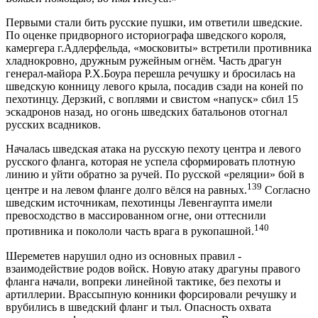
Первыми стали бить русские пушки, им ответили шведские.
По оценке придворного историографа шведского короля,
камергера г.Адлерфельда, «московиты» встретили противника
хладнокровно, дружным ружейным огнём. Часть драгун
генерал-майора Р.Х.Боура перешла речушку и бросилась на
шведскую конницу левого крыла, посадив сзади на коней по
пехотинцу. Дерзкий, с воплями и свистом «напуск» сбил 15
эскадронов назад, но огонь шведских батальонов отогнал
русских всадников.
Началась шведская атака на русскую пехоту центра и левого
русского фланга, которая не успела сформировать плотную
линию и уйти обратно за ручей. По русской «реляции» бой в
139
центре и на левом фланге долго вёлся на равных.
Согласно
шведским источникам, пехотинцы Левенгаупта имели
превосходство в массированном огне, они оттеснили
140
противника и покололи часть врага в рукопашной.
Шереметев нарушил одно из основных правил -
взаимодействие родов войск. Новую атаку драгуны правого
фланга начали, вопреки линейной тактике, без пехоты и
артиллерии. Врассыпную конники форсировали речушку и
врубились в шведский фланг и тыл. Опасность охвата