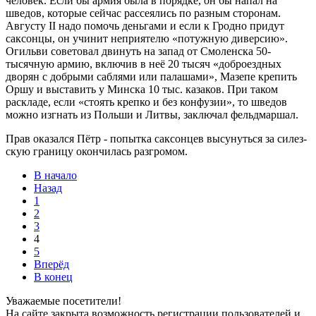
человек. Если бы армия была в порядке, он бы напал на
шведов, которые сейчас рассеялись по разным сторонам.
Августу II надо помочь деньгами и если к Гродно придут
саксонцы, он учинит неприятелю «потужную диверсию».
Огильви советовал двинуть на запад от Смоленска 50-
тысячную армию, включив в неё 20 тысяч «доброездных
дворян с добрыми саблями или палашами», Мазепе крепить
Оршу и выставить у Минска 10 тыс. казаков. При таком
раскладе, если «стоять крепко и без конфузии», то шведов
можно изгнать из Польши и Литвы, заключал фельдмаршал.
Прав оказался Пётр - попытка саксонцев высунуться за силез-
скую границу окончилась разгромом.
В начало
Назад
1
2
3
4
5
Вперёд
В конец
Уважаемые посетители!
На сайте закрыта возможность регистрации пользователей и