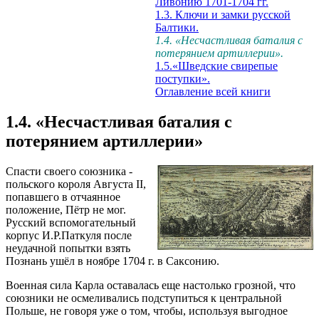
Ливонию 1701-1704 гг.
1.3. Ключи и замки русской
Балтики.
1.4. «Несчастливая баталия с
потерянием артиллерии».
1.5.«Шведские свирепые
поступки».
Оглавление всей книги
1.4. «Несчастливая баталия с
потерянием артиллерии»
Спасти своего союзника -
польского короля Августа II,
попавшего в отчаянное
положение, Пётр не мог.
Русский вспомогательный
корпус И.Р.Паткуля после
неудачной попытки взять
Познань ушёл в ноябре 1704 г. в Саксонию.
Военная сила Карла оставалась еще настолько грозной, что
союзники не осмеливались подступиться к центральной
Польше, не говоря уже о том, чтобы, используя выгодное