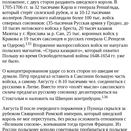
положение, с двух сторон раздавить шведского короля. В
1705-1706 гг. за 32 тысячами Карла и генерала Реншёльда,
который стерёг силезский рубеж, и за 10-12 тысячами
жолнёров Лещинского наблюдали более 100 тыс. войск
северных союзников: (35-тысячная Русская армия у Гродно, до
10 тысяч литовского войска у Бреста, 20 тысяч казаков
Мазепы у г. Ярослава за р. Сан, 25 тыс. коронных войск у
Кракова и 19 тысяч саксонцев и русских генерала С.Ренцеля
135
за Одером).
Вторжение малороссийских войск не напугало
польских магнатов. «Страха казацкого», который охватил
Польшу во время Освободительной войны 1648-1654 гг. уже
не было.
О концентрированном ударе со всех сторон по шведам не
думали. Пётр предлагал оставить в Саксонии большую часть
войска, а самому Августу с 8-10 тысячами чел. соединиться с
русскими в Литве. Вместо этого «полёт мысли» саксонского
силача предлагал русскому союзнику десантироваться на
136
Стокгольм и наложить на Швецию контрибуции.
Августа II после очередного поражения у Пуница скрылся за
рубежом Священной Римской империи, который шведский
король не мог переступать, без риска осложнить отношения с
«Великим союзом», воевавшим тогда против Франции. Из
России польскому королю советовали пробираться в польское