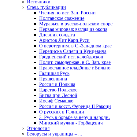
Источники
Спец. публикации
Чтения по ист. Зап. России
Полтавское сражение
Муравьев в русско-польском споре
Первая мировая: взгляд из окопа
Дневник солдата
Аристов Лит.Карп.Руси
О веротерпим. в С.-Западном крае
Переписка Сапеги и Кунцевича
Гродненский ист. калейдоскоп
Полит. самодержав. в С.-Зап. крае
Православное кладбище г.Вильно
Галицкая Русь
Пряшевщина
Россия и Польша
Царство Польское
Битва при Лесной
Иосиф Семашко
Россия и восст. Ференца II Ракоци
О русских в Галиции
З_Русь в борьбе за веру и народн.
Минский мужик - Горбацевич
Этнология
Белорусы и украинцы – ...