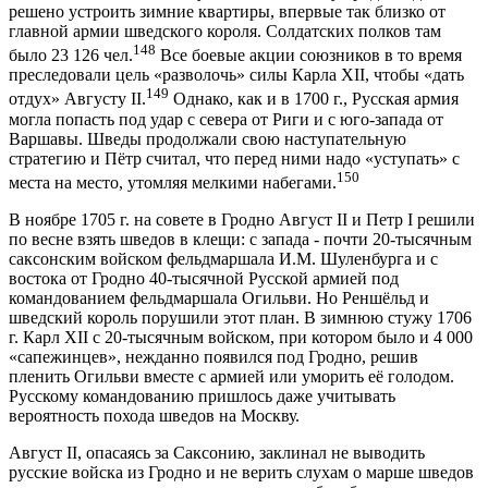
решено устроить зимние квартиры, впервые так близко от
главной армии шведского короля. Солдатских полков там
148
было 23 126 чел.
Все боевые акции союзников в то время
преследовали цель «разволочь» силы Карла XII, чтобы «дать
149
отдух» Августу II.
Однако, как и в 1700 г., Русская армия
могла попасть под удар с севера от Риги и с юго-запада от
Варшавы. Шведы продолжали свою наступательную
стратегию и Пётр считал, что перед ними надо «уступать» с
150
места на место, утомляя мелкими набегами.
В ноябре 1705 г. на совете в Гродно Август II и Петр I решили
по весне взять шведов в клещи: с запада - почти 20-тысячным
саксонским войском фельдмаршала И.М. Шуленбурга и с
востока от Гродно 40-тысячной Русской армией под
командованием фельдмаршала Огильви. Но Реншёльд и
шведский король порушили этот план. В зимнюю стужу 1706
г. Карл XII с 20-тысячным войском, при котором было и 4 000
«сапежинцев», нежданно появился под Гродно, решив
пленить Огильви вместе с армией или уморить её голодом.
Русскому командованию пришлось даже учитывать
вероятность похода шведов на Москву.
Август II, опасаясь за Саксонию, заклинал не выводить
русские войска из Гродно и не верить слухам о марше шведов