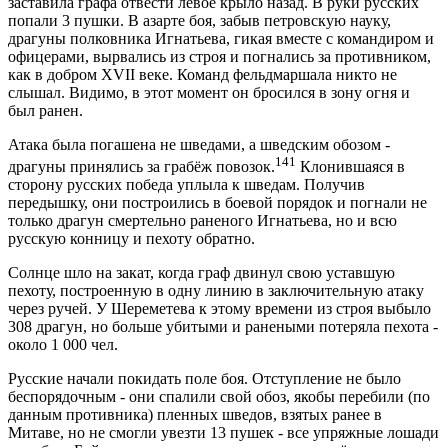
заставила графа отвести левое крыло назад. В руки русских
попали 3 пушки. В азарте боя, забыв петровскую науку,
драгуны полковника Игнатьева, гикая вместе с командиром и
офицерами, вырвались из строя и погнались за противником,
как в добром XVII веке. Команд фельдмаршала никто не
слышал. Видимо, в этот момент он бросился в зону огня и
был ранен.
Атака была погашена не шведами, а шведским обозом -
141
драгуны принялись за грабёж повозок.
Клонившаяся в
сторону русских победа уплыла к шведам. Получив
передышку, они построились в боевой порядок и погнали не
только драгун смертельно раненого Игнатьева, но и всю
русскую конницу и пехоту обратно.
Солнце шло на закат, когда граф двинул свою уставшую
пехоту, построенную в одну линию в заключительную атаку
через ручей. У Шереметева к этому времени из строя выбыло
308 драгун, но больше убитыми и ранеными потеряла пехота -
около 1 000 чел.
Русские начали покидать поле боя. Отступление не было
беспорядочным - они спалили свой обоз, якобы перебили (по
данным противника) пленных шведов, взятых ранее в
Митаве, но не смогли увезти 13 пушек - все упряжные лошади