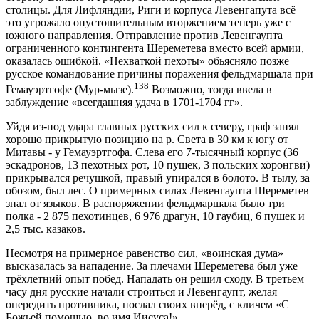
столицы. Для Лифляндии, Риги и корпуса Левенгапута всё
это угрожало опустошительным вторжением теперь уже с
южного направления. Отправление против Левенгаупта
ограниченного контингента Шереметева вместо всей армии,
оказалась ошибкой. «Нехваткой пехоты» обьясняло позже
русское командование причины поражения фельдмаршала при
138
Гемауэртгофе (Мур-мызе).
Возможно, тогда ввела в
заблуждение «всегдашняя удача в 1701-1704 гг».
Уйдя из-под удара главных русских сил к северу, граф занял
хорошо прикрытую позицию на р. Света в 30 км к югу от
Митавы - у Гемауэртгофа. Слева его 7-тысячный корпус (36
эскадронов, 13 пехотных рот, 10 пушек, 3 польских хоронгви)
прикрывался речушкой, правый упирался в болото. В тылу, за
обозом, был лес. О примерных силах Левенгаупта Шереметев
знал от языков. В распоряжении фельдмаршала было три
полка - 2 875 пехотинцев, 6 976 драгун, 10 гаубиц, 6 пушек и
2,5 тыс. казаков.
Несмотря на примерное равенство сил, «воинская дума»
высказалась за нападение. За плечами Шереметева был уже
трёхлетний опыт побед. Нападать он решил сходу. В третьем
часу дня русские начали строиться и Левенгаупт, желая
опередить противника, послал своих вперёд, с кличем «С
Божьей помощью, во имя Иисуса!»