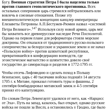
Бугу.
Военная стратегия Петра I была нацелена только
против главного геополитического противника.
Всех
остальных соперников царь стремился нейтрализовать или
вовлечь в союзные отношения. Позже эту
внешнеполитическую концепцию канцлер императрицы
Елизаветы Петровны А.П.Бестужев-Рюмин назвал «системой
147
Петра Великого».
Используя силу новой армии, царь мог
бы захватить все древнерусское наследие Речи Посполитой.
Однако на первом плане для реформатора стояли морские
доктрины. Он отказался от традиционного русско-польского
соперничества за белорусские и украинские земли и не начал
«Польскую войну» против шляхетской республики,
превратившейся в конфедерацию воеводств, где
эгоистическое магнатство и шляхетство довело своё
государство до самораспада и разделов в 1772-1795 гг.
Чтобы отсечь Лифляндию и сделать поход в Польшу
безопаснее, царь с 40 тысячами войска подошёл 14 августа
1705 г. к Митаве, приказал готовить туры и фашины, 2
сентября бомбардировал митавский замок и 4-5 сентября
принял его капитуляцию.
По словам Петра Левенгаупт удалялся от него, как «Нарцисс
от Эха». Путь на запад, казалось, был открыт, однако русские
войска не пошли за Вислу, а остановились у Гродно, где было