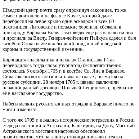
Шведский центр почти сразу опрокинул саксонцев, то же
самое произошло и на фланге Крусе, который даже
перебросил на левое крыло один эскадрон и всех 60
пехотинцев. Литовские и польские хоронгви сбежали к
пригороду Варшавы Воле. Там шведы еще раз напали на них
и прогнали за Вислу. Генерал-лейтенант Пайкуль сдался и был
казнён в Стокгольме как бывший подданный шведской
короны и государственный изменник.
Коронация «насильника и нахала» Станислава I (так
переводилось тогда слово узурпатор) беспрепятственно
состоялась 5 октября 1705 г. в костёле Св. Яна в Варшаве.
Сила саксонского союзника таяла на глазах, несмотря на
русские субсидии. 28 ноября 1705 г. шведы заключили
неравноправный договор с Польшей Лещинского, превратив
её в вассальное государство.
Набеги мелких русских конных отрядов к Варшаве ничего не
могли изменить.
С того же 1705 г. начались исторические потрясения в России
-череда восстаний в Астрахани, Башкирии, на Дону, Масштаб
Астраханского восстания настолько обеспокоил
правительство, что на защиту столицы послали с театра