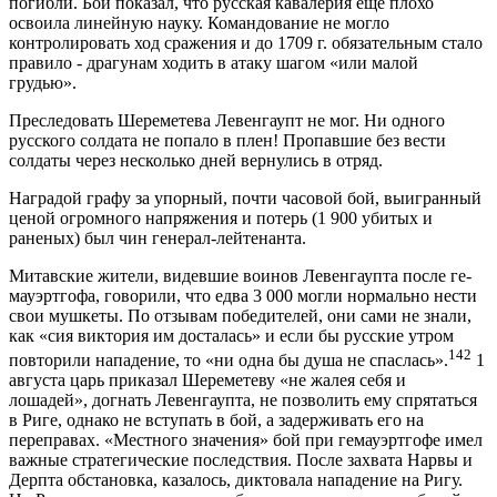
погибли. Бой показал, что русская кавалерия ещё плохо
освоила линейную науку. Командование не могло
контролировать ход сражения и до 1709 г. обязательным стало
правило - драгунам ходить в атаку шагом «или малой
грудью».
Преследовать Шереметева Левенгаупт не мог. Ни одного
русского солдата не попало в плен! Пропавшие без вести
солдаты через несколько дней вернулись в отряд.
Наградой графу за упорный, почти часовой бой, выигранный
ценой огромного напряжения и потерь (1 900 убитых и
раненых) был чин генерал-лейтенанта.
Митавские жители, видевшие воинов Левенгаупта после ге-
мауэртгофа, говорили, что едва 3 000 могли нормально нести
свои мушкеты. По отзывам победителей, они сами не знали,
как «сия виктория им досталась» и если бы русские утром
142
повторили нападение, то «ни одна бы душа не спаслась».
1
августа царь приказал Шереметеву «не жалея себя и
лошадей», догнать Левенгаупта, не позволить ему спрятаться
в Риге, однако не вступать в бой, а задерживать его на
переправах. «Местного значения» бой при гемауэртгофе имел
важные стратегические последствия. После захвата Нарвы и
Дерпта обстановка, казалось, диктовала нападение на Ригу.