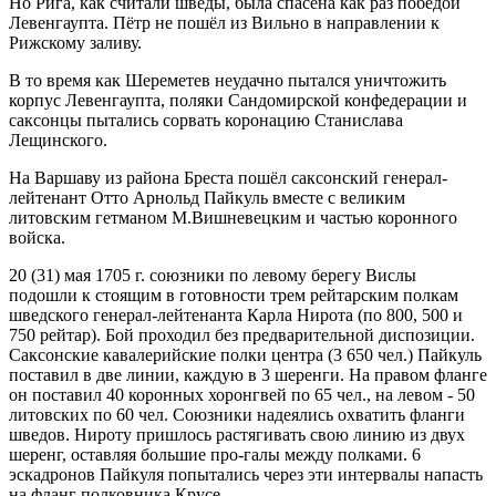
Но Рига, как считали шведы, была спасена как раз победой
Левенгаупта. Пётр не пошёл из Вильно в направлении к
Рижскому заливу.
В то время как Шереметев неудачно пытался уничтожить
корпус Левенгаупта, поляки Сандомирской конфедерации и
саксонцы пытались сорвать коронацию Станислава
Лещинского.
На Варшаву из района Бреста пошёл саксонский генерал-
лейтенант Отто Арнольд Пайкуль вместе с великим
литовским гетманом М.Вишневецким и частью коронного
войска.
20 (31) мая 1705 г. союзники по левому берегу Вислы
подошли к стоящим в готовности трем рейтарским полкам
шведского генерал-лейтенанта Карла Нирота (по 800, 500 и
750 рейтар). Бой проходил без предварительной диспозиции.
Саксонские кавалерийские полки центра (3 650 чел.) Пайкуль
поставил в две линии, каждую в 3 шеренги. На правом фланге
он поставил 40 коронных хоронгвей по 65 чел., на левом - 50
литовских по 60 чел. Союзники надеялись охватить фланги
шведов. Нироту пришлось растягивать свою линию из двух
шеренг, оставляя большие про-галы между полками. 6
эскадронов Пайкуля попытались через эти интервалы напасть
на фланг полковника Крусе.